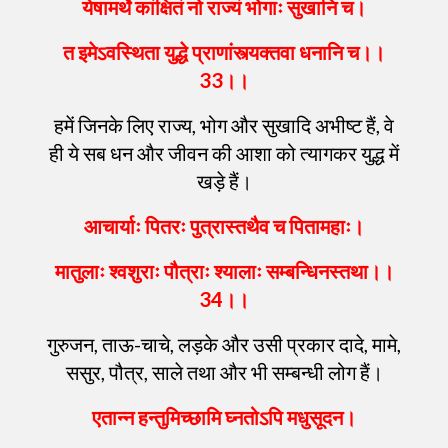
येषामर्थे
कांक्षितं
नो
राज्यं
भोगाः
सुखानि
च
।
त
इमेऽवस्थिता
युद्धे
प्राणांस्त्यक्तवा
धनानि
च
।।
33।।
हमें जिनके लिए राज्य, भोग और सुखादि अभीष्ट हैं, वे
ही ये सब धन और जीवन की आशा को त्यागकर युद्ध में
खड़े हैं।
आचार्याः
पितरः
पुत्रास्तथैव
च
पितामहाः
।
मातुलाः
श्वशुराः
पौत्राः
श्यालाः
सम्बन्धिनस्तथा
।।
34
।।
गुरुजन, ताऊ-चाचे, लड़के और उसी प्रकार दादे, मामे,
ससुर, पौत्र, साले तथा और भी सम्बन्धी लोग हैं।
एतान्न
हन्तुमिच्छामि
घ्नतोऽपि
मधुसूदन
।