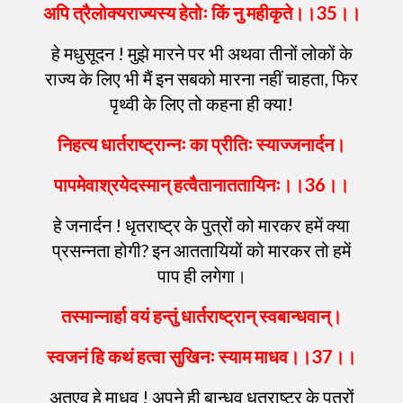
अपि
त्रैलोक्यराज्यस्य
हेतोः
किं
नु
महीकृते
।।
35
।।
हे मधुसूदन ! मुझे मारने पर भी अथवा तीनों लोकों के
राज्य के लिए भी मैं इन सबको मारना नहीं चाहता, फिर
पृथ्वी के लिए तो कहना ही क्या!
निहत्य
धार्तराष्ट्रान्नः
का
प्रीतिः
स्याज्जनार्दन
।
पापमेवाश्रयेदस्मान्
हत्वैतानाततायिनः
।।
36
।।
हे जनार्दन ! धृतराष्ट्र के पुत्रों को मारकर हमें क्या
प्रसन्नता होगी? इन आततायियों को मारकर तो हमें
पाप ही लगेगा।
तस्मान्नार्हा
वयं
हन्तुं
धार्तराष्ट्रान्
स्वबान्धवान्
।
स्वजनं
हि
कथं
हत्वा
सुखिनः
स्याम
माधव
।।
37
।।
अतएव हे माधव ! अपने ही बान्धव धृतराष्ट्र के पुत्रों