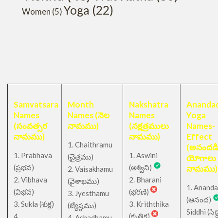
Yoga
(22)
Women
(5)
Samvatsara
Month
Nakshatra
Anandad
Names
Names (నెల
Names
Yoga
(సంవత్సర
నామము)
(నక్షత్రములు
Names-
నామము)
నామము)
Effect
1. Chaithramu
(అనందడ
1. Prabhava
1. Aswini
చైత్రము
(
)
యోగాలు
(ప్రభవ)
(అశ్విని)
నామము)
2. Vaisakhamu
2. Vibhava
2. Bharani
(వైశాఖము)
1. Ananda
(విభవ)
(భరణి)
3. Jyesthamu
(ఆనంద)
3. Sukla (శుక్ల)
3. Kriththika
(జ్యేష్ఠము)
Siddhi (సిద్ధ
4.
(కృత్తిక)
4. Ashadhamu