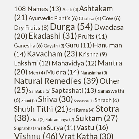
Ashtakam
108 Names
(13)
Aarti
(3)
(21)
Ayurvedic Plant's
(6)
Cow
(6)
Chalisa
(4)
Durga
(54)
Dwadasa
Dry Fruits
(8)
Ekadashi
(31)
(20)
Fruits
(11)
Hanuman
Guru
(11)
Ganesha
(6)
Gayatri
(3)
Kavacham
(23)
(14)
Krishna
(9)
Mantra
Lakshmi
(12)
Mahavidya
(12)
(20)
Mudra
(14)
Men
(4)
Narasimha
(3)
Natural Remedies
(39)
Other
(25)
Saptashati
(13)
Saraswathi
Sai Baba
(2)
Shiva
(30)
(6)
Shradh
(6)
Shani
(2)
Shodasha
(1)
Stotra
Shubh Tithi
(21)
Sri Rama
(4)
(38)
Suktam
(27)
Stuti
(2)
Subramanya
(2)
Vastu
(16)
Surya
(11)
Suprabhatam
(3)
Vishnu
(46)
Vrat Katha
(30)