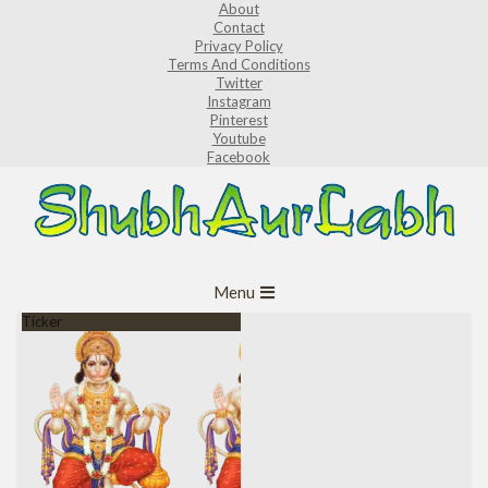
About
Skip
Contact
to
Privacy Policy
Terms And Conditions
content
Twitter
Instagram
Pinterest
Youtube
Facebook
ShubhAurLabh
Primary
Menu
Navigation
Ticker
Menu