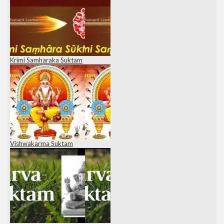
Krimi Samharaka Suktam
Vishwakarma Suktam