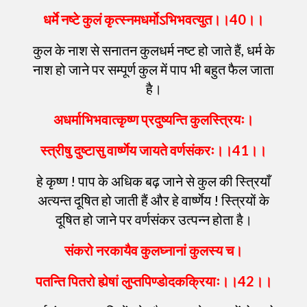
धर्मे
नष्टे
कुलं
कृत्स्नमधर्मोऽभिभवत्युत
।।
40
।।
कुल के नाश से सनातन कुलधर्म नष्ट हो जाते हैं, धर्म के
नाश हो जाने पर सम्पूर्ण कुल में पाप भी बहुत फैल जाता
है।
अधर्माभिभवात्कृष्ण
प्रदुष्यन्ति
कुलस्त्रियः
।
स्त्रीषु
दुष्टासु
वार्ष्णेय
जायते
वर्णसंकरः
।।
41
।।
हे कृष्ण ! पाप के अधिक बढ़ जाने से कुल की स्त्रियाँ
अत्यन्त दूषित हो जाती हैं और हे वार्ष्णेय ! स्त्रियों के
दूषित हो जाने पर वर्णसंकर उत्पन्न होता है।
संकरो
नरकायैव
कुलघ्नानां
कुलस्य
च
।
पतन्ति
पितरो
ह्येषां
लुप्तपिण्डोदकक्रियाः
।।
42
।।