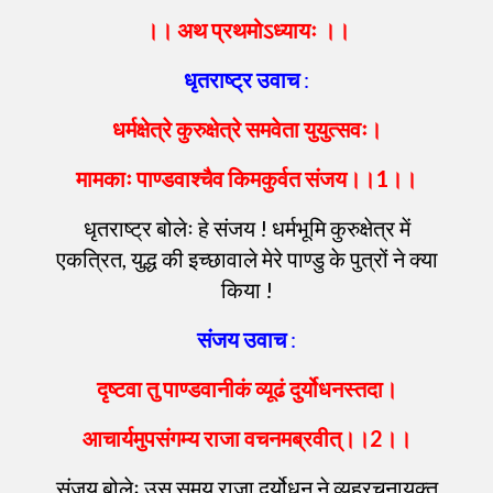
।।
अथ
प्रथमोऽध्यायः
।।
धृतराष्ट्र
उवाच
:
धर्मक्षेत्रे
कुरुक्षेत्रे
समवेता
युयुत्सवः
।
मामकाः
पाण्डवाश्चैव
किमकुर्वत
संजय
।।
1
।।
धृतराष्ट्र बोलेः हे संजय ! धर्मभूमि कुरुक्षेत्र में
एकत्रित, युद्ध की इच्छावाले मेरे पाण्डु के पुत्रों ने क्या
किया !
संजय
उवाच
:
दृष्टवा
तु
पाण्डवानीकं
व्यूढं
दुर्योधनस्तदा
।
आचार्यमुपसंगम्य
राजा
वचनमब्रवीत्
।।
2
।।
संजय बोलेः उस समय राजा दुर्योधन ने व्यूहरचनायुक्त