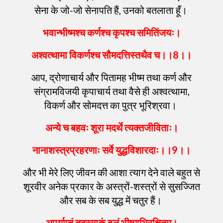
सेना के जो-जो सेनापति हैं, उनको बतलाता हूँ।
भवान्भीष्मश्च
कर्णश्च
कृपश्च
समितिंजयः
।
अश्वत्थामा
विकर्णश्च
सौमदत्तिस्तथैव
च
।।
8
।।
आप, द्रोणाचार्य और पितामह भीष्म तथा कर्ण और
संग्रामविजयी कृपाचार्य तथा वैसे ही अश्वत्थामा,
विकर्ण और सोमदत्त का पुत्र भूरिश्रवा।
अन्ये
च
बहवः
शूरा
मदर्थे
त्यक्तजीविताः
।
नानाशस्त्रप्रहरणाः
सर्वे
युद्धविशारदाः
।।
9
।।
और भी मेरे लिए जीवन की आशा त्याग देने वाले बहुत से
शूरवीर अनेक प्रकार के अस्त्रों-शस्त्रों से सुसज्जित
और सब के सब युद्ध में चतुर हैं।
अपर्याप्तं
तदस्माकं
बलं
भीष्माभिरक्षितम्
।