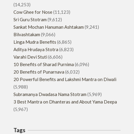
(14,253)
Cow Ghee for Nose
(11,123)
Sri Guru Stotram
(9,612)
Sankat Mochan Hanuman Ashtakam
(9,241)
Bilvashtakam
(9,066)
Linga Mudra Benefits
(6,865)
Aditya Hrudaya Stotra
(6,823)
Varahi Devi Stuti
(6,606)
10 Benefits of Sharad Purnima
(6,096)
20 Benefits of Punarnava
(6,032)
20 Powerful Benefits and Lakshmi Mantra on Diwali
(5,988)
Subramanya Dwadasa Nama Stotram
(5,969)
3 Best Mantra on Dhanteras and About Yama Deepa
(5,967)
Tags