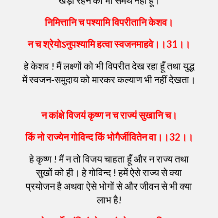
खड़ा रहने को भी समर्थ नहीं हूँ।
निमित्तानि
च
पश्यामि
विपरीतानि
केशव
।
न
च
श्रेयोऽनुपश्यामि
हत्वा
स्वजनमाहवे
।।
31
।।
हे केशव ! मैं लक्ष्णों को भी विपरीत देख रहा हूँ तथा युद्ध
में स्वजन-समुदाय को मारकर कल्याण भी नहीं देखता।
न
कांक्षे
विजयं
कृष्ण
न
च
राज्यं
सुखानि
च
।
किं
नो
राज्येन
गोविन्द
किं
भोगैर्जीवितेन
वा
।।
32
।।
हे कृष्ण ! मैं न तो विजय चाहता हूँ और न राज्य तथा
सुखों को ही। हे गोविन्द ! हमें ऐसे राज्य से क्या
प्रयोजन है अथवा ऐसे भोगों से और जीवन से भी क्या
लाभ है!