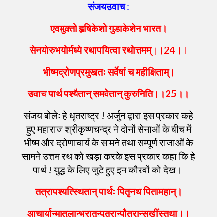
संजयउवाच
:
एवमुक्तो
हृषिकेशो
गुडाकेशेन
भारत
।
सेनयोरुभयोर्मध्ये
रथापयित्वा
रथोत्तमम्
।।
24
।।
भीष्मद्रोणप्रमुखतः
सर्वेषां
च
महीक्षिताम्
।
उवाच
पार्थ
पश्यैतान्
समवेतान्
कुरुनिति
।।
25
।।
संजय बोलेः हे धृतराष्ट्र ! अर्जुन द्वारा इस प्रकार कहे
हुए महाराज श्रीकृष्णचन्द्र ने दोनों सेनाओं के बीच में
भीष्म और द्रोणाचार्य के सामने तथा सम्पूर्ण राजाओं के
सामने उत्तम रथ को खड़ा करके इस प्रकार कहा कि हे
पार्थ ! युद्ध के लिए जुटे हुए इन कौरवों को देख।
तत्रापश्यत्स्थितान्
पार्थः
पितृनथ
पितामहान्
।
आचार्यान्मातुलान्भ्रातृन्पुत्रान्पौत्रान्सखींस्तथा
।।