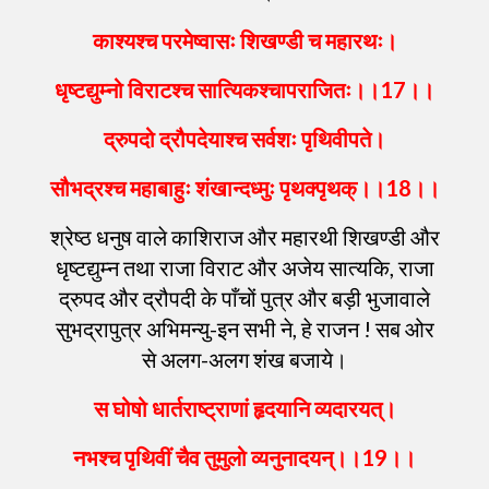
काश्यश्च
परमेष्वासः
शिखण्डी
च
महारथः
।
धृष्टद्युम्नो
विराटश्च
सात्यिकश्चापराजितः
।।
17
।।
द्रुपदो
द्रौपदेयाश्च
सर्वशः
पृथिवीपते
।
सौभद्रश्च
महाबाहुः
शंखान्दध्मुः
पृथक्पृथक्
।।
18
।।
श्रेष्ठ धनुष वाले काशिराज और महारथी शिखण्डी और
धृष्टद्युम्न तथा राजा विराट और अजेय सात्यकि, राजा
द्रुपद और द्रौपदी के पाँचों पुत्र और बड़ी भुजावाले
सुभद्रापुत्र अभिमन्यु-इन सभी ने, हे राजन ! सब ओर
से अलग-अलग शंख बजाये।
स
घोषो
धार्तराष्ट्राणां
हृदयानि
व्यदारयत्
।
नभश्च
पृथिवीं
चैव
तुमुलो
व्यनुनादयन्
।।
19
।।