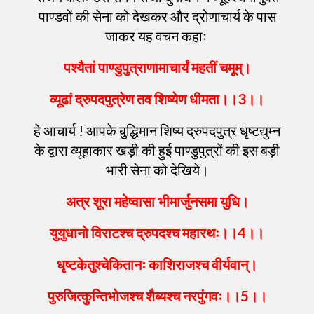
पाण्डवों की सेना को देखकर और द्रोणाचार्य के पास
जाकर यह वचन कहाः
पश्यैतां
पाण्डुपुत्राणामाचार्यं
महतीं
चमूम्
।
व्यूढां
द्रुपदपुत्रेण
तव
शिष्येण
धीमता
।।
3
।।
हे आचार्य ! आपके बुद्धिमान शिष्य द्रुपदपुत्र धृष्टद्युम्न
के द्वारा व्यूहाकार खड़ी की हुई पाण्डुपुत्रों की इस बड़ी
भारी सेना को देखिये।
अत्र
शूरा
महेष्वासा
भीमार्जुनसमा
युधि
।
युयुधानो
विराटश्च
द्रुपदश्च
महारथः
।।
4
।।
धृष्टकेतुश्चेकितानः
काशिराजश्च
वीर्यवान्
।
पुरुजित्कुन्तिभोजश्च
शैब्यश्च
नरपुंगवः
।।
5
।।