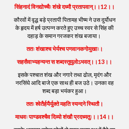
सिंहनादं
विनद्योच्चैः
शंखे
दध्मौ
प्रतापवान्
।।
12
।।
कौरवों में वृद्ध बड़े प्रतापी पितामह भीष्म ने उस दुर्योधन
के हृदय में हर्ष उत्पन्न करते हुए उच्च स्वर से सिंह की
दहाड़ के समान गरजकर शंख बजाया।
ततः
शंखाश्च
भेर्यश्च
पणवानकगोमुखाः
।
सहसैवाभ्यहन्यन्त
स
शब्दस्तुमुलोऽभवत्
।।
13
।।
इसके पश्चात शंख और नगारे तथा ढोल, मृदंग और
नरसिंघे आदि बाजे एक साथ ही बज उठे। उनका वह
शब्द बड़ा भयंकर हुआ।
ततः
श्वेतैर्हयैर्युक्ते
महति
स्यन्दने
स्थितौ
।
माधवः
पाण्डवश्चैव
दिव्यो
शंखौ
प्रदध्मतुः
।।
14
।।