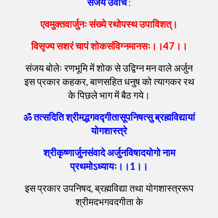
संजय
उवाच
:
एवमुक्तवार्जुनः
संख्ये
रथोपस्थ
उपाविशत्
।
विसृज्य
सशरं
चापं
शोकसंविग्नमानसः
।।
47
।।
संजय बोलेः रणभूमि में शोक से उद्विग्न मन वाले अर्जुन
इस प्रकार कहकर, बाणसहित धनुष को त्यागकर रथ
के पिछले भाग में बैठ गये।
ॐ तत्सदिति श्रीमद्भगवद्गीतासूपनिषत्सु ब्रह्मविद्यायां
योगशास्त्रे
श्रीकृष्णार्जुनसंवादे अर्जुनविषादयोगो नाम
प्रथमोऽध्यायः।।1।।
इस प्रकार उपनिषद, ब्रह्मविद्या तथा योगशास्त्ररूप
श्रीमदभगवदगीता के