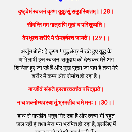
दृष्ट्वेमं
स्वजनं
कृष्ण
युयुत्सुं
समुपस्थितम्
।।
28
।
सीदन्ति
मम
गात्राणि
मुखं
च
परिशुष्यति
।
वेपथुश्च
शरीरे
मे
रोमहर्षश्च
जायते
।।
29
।।
अर्जुन बोलेः हे कृष्ण ! युद्धक्षेत्र में डटे हुए युद्ध के
अभिलाषी इस स्वजन-समुदाय को देखकर मेरे अंग
शिथिल हुए जा रहे हैं और मुख सूखा जा रहा है तथा मेरे
शरीर में कम्प और रोमांच हो रहा है।
गाण्डीवं
संसते
हस्तात्त्वक्चैव
परिदह्यते
।
न
च
शक्नोम्यवस्थातुं
भ्रमतीव
च
मे
मनः
।।
30
।।
हाथ से गाण्डीव धनुष गिर रहा है और त्वचा भी बहुत
जल रही है तथा मेरा मन भ्रमित हो रहा है, इसलिए मैं