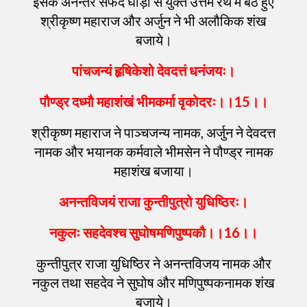
इसके अनन्तर सफेद घोड़ों से युक्त उत्तम रथ में बैठे हुए
श्रीकृष्ण महाराज और अर्जुन ने भी अलौकिक शंख
बजाये।
पांचजन्यं
हृषिकेशो
देवदत्तं
धनंजयः
।
पौण्ड्र
दध्मौ
महाशंखं
भीमकर्मा
वृकोदरः
।।
15
।।
श्रीकृष्ण महाराज ने पाञ्चजन्य नामक, अर्जुन ने देवदत्त
नामक और भयानक कर्मवाले भीमसेन ने पौण्ड्र नामक
महाशंख बजाया।
अनन्तविजयं
राजा
कुन्तीपुत्रो
युधिष्ठिरः
।
नकुलः
सहदेवश्च
सुघोषमणिपुष्पकौ
।।
16
।।
कुन्तीपुत्र राजा युधिष्ठिर ने अनन्तविजय नामक और
नकुल तथा सहदेव ने सुघोष और मणिपुष्पकनामक शंख
बजाये।