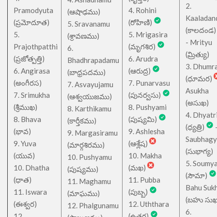
2.
Pramodyuta
4. Rohini
(ఆషాఢము)
Kaaladan
(ప్రమోదూత)
(రోహిణి)
5. Sravanamu
(కాలదండ
5.
5. Mrigasira
(శ్రావణము)
- Mrityu
Prajothpatthi
(మృగశిర)
6.
(మ్రిత్యు)
(ప్రజోత్పత్తి)
6. Arudra
Bhadhrapadamu
3. Dhumr
6. Angirasa
(ఆరుద్ర)
(బాధ్రపదము)
(ధూమర)
(అంగీరస)
7. Punarvasu
7. Asvayujamu
Asukha
7. Srimukha
(పునర్వసు)
(ఆశ్వయుజము)
(అసుఖ)
(శ్రీముఖ)
8. Pushyami
8. Karthikamu
4. Dhyatr
8. Bhava
(పుష్యమి)
(కార్తీకము)
(ధ్యత్రి)
(భావ)
9. Ashlesha
9. Margasiramu
Saubhagy
9. Yuva
(ఆశ్లేష)
(మార్గశిరము)
(సుభాగ్య)
(యువ)
10. Makha
10. Pushyamu
5. Soumy
10. Dhatha
(మఖ)
(పుష్యము)
(సౌమా)
(ధాత)
11. Pubba
11. Maghamu
Bahu Suk
11. Iswara
(పుబ్బ)
(మాఘము)
(బహు సుఖ
(ఈశ్వర)
12. Uththara
12. Phalgunamu
6.
12.
(ఉత్తర)