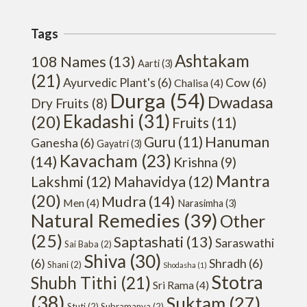
Tags
Ashtakam
108 Names
(13)
Aarti
(3)
(21)
Ayurvedic Plant's
(6)
Cow
(6)
Chalisa
(4)
Durga
(54)
Dwadasa
Dry Fruits
(8)
Ekadashi
(31)
(20)
Fruits
(11)
Hanuman
Guru
(11)
Ganesha
(6)
Gayatri
(3)
Kavacham
(23)
(14)
Krishna
(9)
Mantra
Lakshmi
(12)
Mahavidya
(12)
(20)
Mudra
(14)
Men
(4)
Narasimha
(3)
Natural Remedies
(39)
Other
(25)
Saptashati
(13)
Saraswathi
Sai Baba
(2)
Shiva
(30)
(6)
Shradh
(6)
Shani
(2)
Shodasha
(1)
Stotra
Shubh Tithi
(21)
Sri Rama
(4)
(38)
Suktam
(27)
Stuti
(2)
Subramanya
(2)