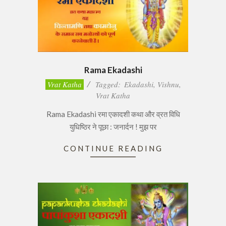
Rama Ekadashi
2017-
Vrat Katha
Tagged:
Ekadashi
,
Vishnu
,
02-
Vrat Katha
14
Rama Ekadashi रमा एकादशी कथा और व्रत विधि
युधिष्ठिर ने पूछा : जनार्दन ! मुझ पर
CONTINUE READING