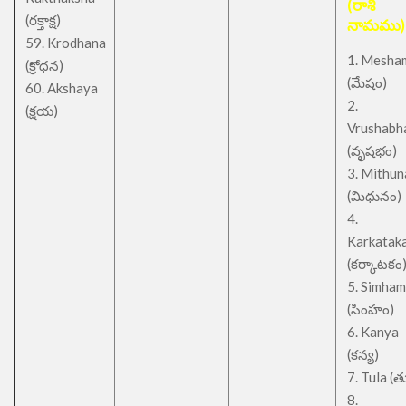
(రాశి
(రక్తాక్ష)
నామము)
59. Krodhana
1. Mesha
(క్రోధన)
(మేషం)
60. Akshaya
2.
(క్షయ)
Vrushabh
(వృషభం)
3. Mithu
(మిధునం)
4.
Karkatak
(కర్కాటకం
5. Simham
(సింహం)
6. Kanya
(కన్య)
7. Tula (త
8.