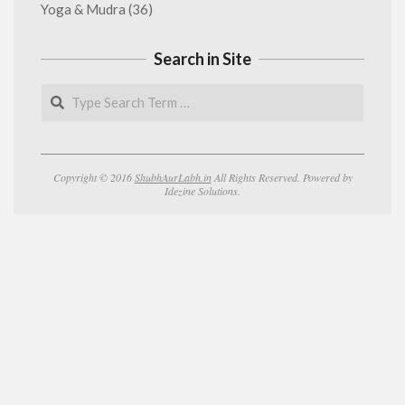
Yoga & Mudra
(36)
Search in Site
Search
Copyright © 2016
ShubhAurLabh.in
All Rights Reserved. Powered by
Idezine Solutions.