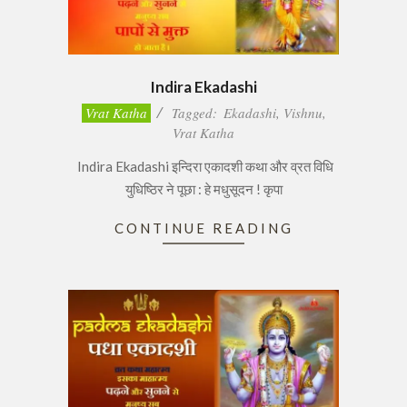
Indira Ekadashi
2017-
Vrat Katha
Tagged:
Ekadashi
,
Vishnu
,
02-
Vrat Katha
14
Indira Ekadashi इन्दिरा एकादशी कथा और व्रत विधि
युधिष्ठिर ने पूछा : हे मधुसूदन ! कृपा
CONTINUE READING