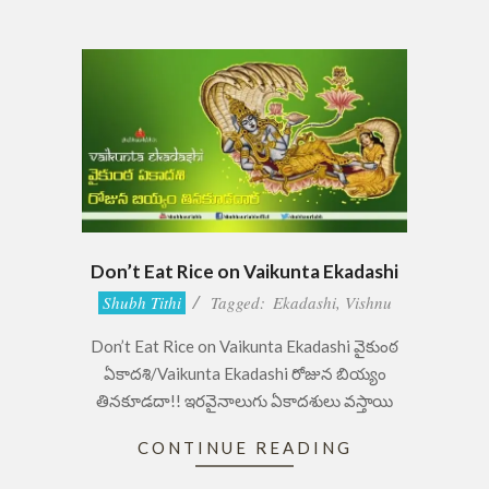
Don’t Eat Rice on Vaikunta Ekadashi
2019-
Shubh Tithi
Tagged:
Ekadashi
,
Vishnu
07-
Don’t Eat Rice on Vaikunta Ekadashi వైకుంఠ
26
ఏకాదశి/Vaikunta Ekadashi రోజున బియ్యం
తినకూడదా!! ఇరవైనాలుగు ఏకాదశులు వస్తాయి
CONTINUE READING