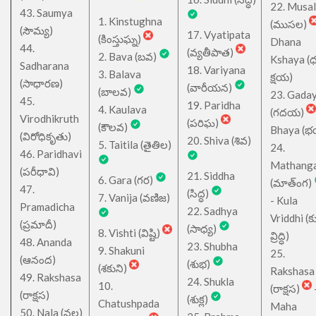
22. Musa
43. Saumya
1. Kinstughna
(ముసల)
(సౌమ్య)
17. Vyatipata
(కింస్తుఘ్న)
Dhana
44.
(వ్యతీపాత)
2. Bava (బవ)
Kshaya (
Sadharana
18. Variyana
3. Balava
క్షయ)
(సాధారణ)
(వారీయన)
(బాలవ)
23. Gada
45.
19. Paridha
4. Kaulava
(గదయ)
Virodhikruth
(పరిఘ)
(కౌలవ)
Bhaya (
(విరోధికృతు)
20. Shiva (శివ)
5. Taitila (తైతిల)
24.
46. Paridhavi
Mathang
(పరీధావి)
21. Siddha
6. Gara (గర)
(మాత్ంగ)
47.
(సిద్ధ)
7. Vanija (వణిజ)
- Kula
Pramadicha
22. Sadhya
Vriddhi (క
(ప్రమాదీ)
(సాధ్య)
8. Vishti (విష్టి)
వ్రిద్ధి)
48. Ananda
23. Shubha
9. Shakuni
25.
(ఆనంద)
(శుభ)
(శకుని)
Rakshasa
49. Rakshasa
24. Shukla
10.
(రాక్షస)
(రాక్షస)
(శుక్ల)
Chatushpada
Maha
50. Nala (నల)