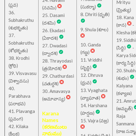
Mrityu
(ప్లవ)
(సుకర్మా)
(నవమి)
(మ్రిత్యు)
36.
8. Dhriti (ధృతి)
25. Dasami
18. Kana
Subhakruthu
(దశమి)
(కాన)
-
(శుభకృతు)
9. Shula (శూల)
26. Ekadasi
Klesha (కల
37.
(ఏకాదశి)
19. Siddhi
Sobhakruthu
10. Ganda
27. Dwadasi
(సిద్ధి)
-
(శోభకృతు)
(గణ్డ)
(ద్వాదశి)
Karya Sid
38. Krodhi
11. Vriddhi
28. Thrayodasi
(కార్య సిద్ధి)
(క్రోధి)
(వృద్ధి)
(త్రయోదశి)
20. Shub
39. Visvavasu
12. Dhruva
29. Chathurdasi
(శుభం)
(విశ్వావసు)
(ధ్రువ)
(చతుర్దశి)
Kalyana
40.
13. Vyaghata
30. Amavasya
(కళ్యాణ)
Parabhava
(వ్యాఘాత)
(అమావాస్య)
21. Amru
(పరాభవ)
14. Harshana
(అమృత్)
41. Plavanga
Karana
(హర్షణ)
Raja
(ప్లవంగ)
Names
15. Vajra (వజ్ర)
Sanmana
42. Kilaka
(కరణములు
(రాజ సన్మ
నామము)
(కీలక)
16. Siddhi (సిద్ధి)