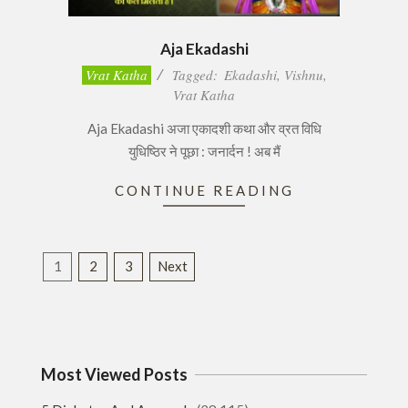
Aja Ekadashi
2017-
Vrat Katha
Tagged:
Ekadashi
,
Vishnu
,
02-
Vrat Katha
14
Aja Ekadashi अजा एकादशी कथा और व्रत विधि
युधिष्ठिर ने पूछा : जनार्दन ! अब मैं
CONTINUE READING
Posts
1
2
3
Next
pagination
Most Viewed Posts