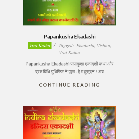
Papankusha Ekadashi
2017-
Vrat Katha
Tagged:
Ekadashi
,
Vishnu
,
02-
Vrat Katha
14
Papankusha Ekadashi पापांकुशा एकादशी कथा और
व्रत विधि युधिष्ठिर ने पूछा : हे मधुसूदन ! अब
CONTINUE READING