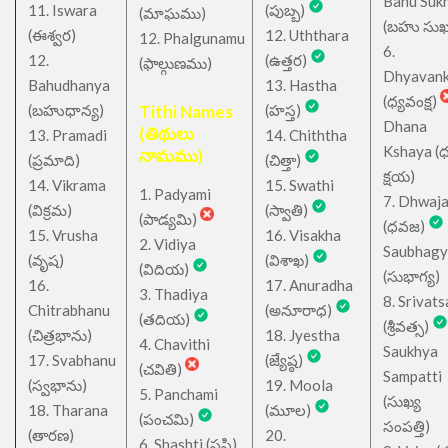
Bahu Suk
11. Iswara
(పుబ్బ)
(మాఘము)
(బహు సుఖ
(ఈశ్వర)
12. Uththara
12. Phalgunamu
6.
12.
(ఉత్తర)
(ఫాల్గుణము)
Dhyavan
Bahudhanya
13. Hastha
(ధ్యవంక్ష)
(బహుధాన్య)
Tithi Names
(హస్త)
Dhana
(తిథులు
13. Pramadi
14. Chiththa
Kshaya (
నామము)
(ప్రమాది)
(చిత్తా)
క్షయ)
14. Vikrama
15. Swathi
1. Padyami
7. Dhwaj
(విక్రమ)
(స్వాతి)
(పాడ్యమి)
(ధవజ)
15. Vrusha
16. Visakha
2. Vidiya
Saubhagy
(వృష)
(విశాఖ)
(విదియ)
(సుభాగ్య)
16.
17. Anuradha
3. Thadiya
8. Srivats
Chitrabhanu
(అనూరాధ)
(తదియ)
(శ్రీవత్స)
(చిత్రభాను)
18. Jyestha
4. Chavithi
Saukhya
17. Svabhanu
(జ్యేష్ఠ)
(చవితి)
Sampatti
(స్వభాను)
19. Moola
5. Panchami
(సుఖ్య
18. Tharana
(మూల)
(పంచమి)
సంపత్తి)
(తారణ)
20.
6. Shashti (షష్టి)