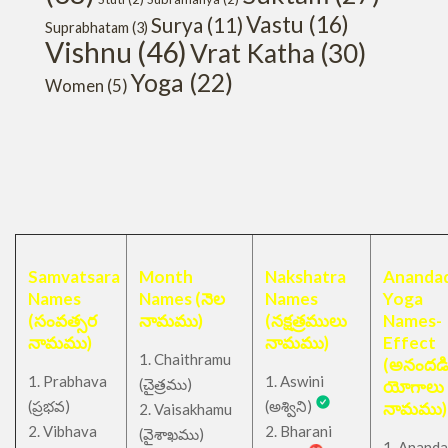
Vastu
(16)
Surya
(11)
Suprabhatam
(3)
Vishnu
(46)
Vrat Katha
(30)
Yoga
(22)
Women
(5)
Samvatsara
Month
Nakshatra
Anandad
Names
Names (నెల
Names
Yoga
(సంవత్సర
నామము)
(నక్షత్రములు
Names-
నామము)
నామము)
Effect
1. Chaithramu
(అనందడ
1. Prabhava
1. Aswini
చైత్రము
(
)
యోగాలు
(ప్రభవ)
(అశ్విని)
నామము)
2. Vaisakhamu
2. Vibhava
2. Bharani
(వైశాఖము)
1. Ananda