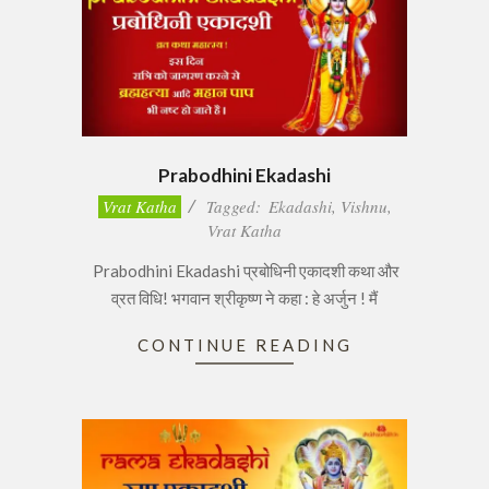
Prabodhini Ekadashi
2017-
Vrat Katha
Tagged:
Ekadashi
,
Vishnu
,
02-
Vrat Katha
14
Prabodhini Ekadashi प्रबोधिनी एकादशी कथा और
व्रत विधि! भगवान श्रीकृष्ण ने कहा : हे अर्जुन ! मैं
CONTINUE READING