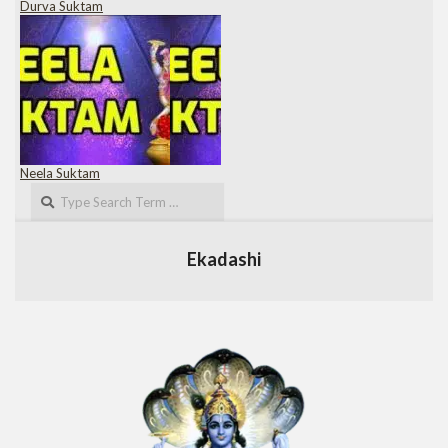
Durva Suktam
Neela Suktam
Search
Ekadashi