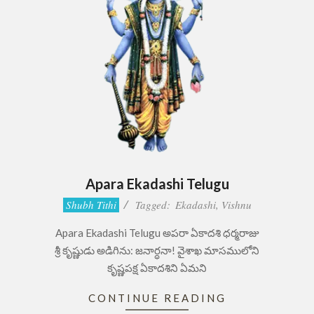
Apara Ekadashi Telugu
2021-
Shubh Tithi
Tagged:
Ekadashi
,
Vishnu
09-
Apara Ekadashi Telugu అపరా ఏకాదశి ధర్మరాజు
08
శ్రీ కృష్ణుడు అడిగిను: జనార్ధనా! వైశాఖ మాసములోని
కృష్ణపక్ష ఏకాదశిని ఏమని
CONTINUE READING