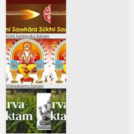
Krimi Samharaka Suktam
Vishwakarma Suktam