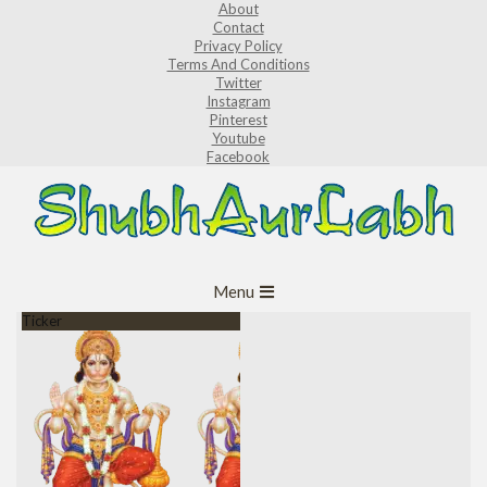
About
Skip
Contact
to
Privacy Policy
Terms And Conditions
content
Twitter
Instagram
Pinterest
Youtube
Facebook
ShubhAurLabh
Primary
Menu
Navigation
Ticker
Menu