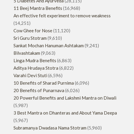
5 Diabetes And Ayurveda
(28,115)
11 Beej Mantra Benefits
(16,968)
An effective felt experiment to remove weakness
(14,251)
Cow Ghee for Nose
(11,120)
Sri Guru Stotram
(9,610)
Sankat Mochan Hanuman Ashtakam
(9,241)
Bilvashtakam
(9,063)
Linga Mudra Benefits
(6,863)
Aditya Hrudaya Stotra
(6,822)
Varahi Devi Stuti
(6,596)
10 Benefits of Sharad Purnima
(6,096)
20 Benefits of Punarnava
(6,026)
20 Powerful Benefits and Lakshmi Mantra on Diwali
(5,987)
3 Best Mantra on Dhanteras and About Yama Deepa
(5,967)
Subramanya Dwadasa Nama Stotram
(5,960)