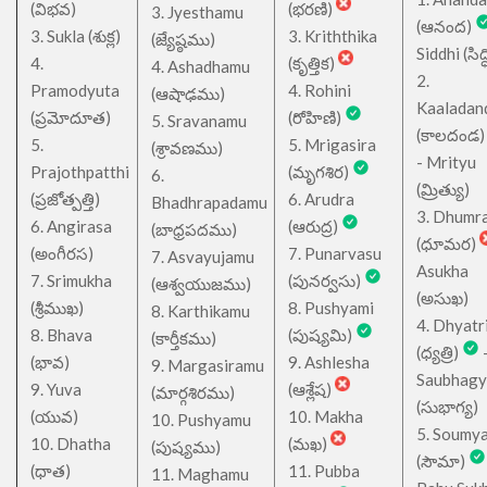
(విభవ)
(భరణి)
3. Jyesthamu
(ఆనంద)
3. Sukla (శుక్ల)
3. Kriththika
(జ్యేష్ఠము)
Siddhi (సిద్ధ
4.
(కృత్తిక)
4. Ashadhamu
2.
Pramodyuta
4. Rohini
(ఆషాఢము)
Kaaladan
(ప్రమోదూత)
(రోహిణి)
5. Sravanamu
(కాలదండ
5.
5. Mrigasira
(శ్రావణము)
- Mrityu
Prajothpatthi
(మృగశిర)
6.
(మ్రిత్యు)
(ప్రజోత్పత్తి)
6. Arudra
Bhadhrapadamu
3. Dhumr
6. Angirasa
(ఆరుద్ర)
(బాధ్రపదము)
(ధూమర)
(అంగీరస)
7. Punarvasu
7. Asvayujamu
Asukha
7. Srimukha
(పునర్వసు)
(ఆశ్వయుజము)
(అసుఖ)
(శ్రీముఖ)
8. Pushyami
8. Karthikamu
4. Dhyatr
8. Bhava
(పుష్యమి)
(కార్తీకము)
(ధ్యత్రి)
(భావ)
9. Ashlesha
9. Margasiramu
Saubhagy
9. Yuva
(ఆశ్లేష)
(మార్గశిరము)
(సుభాగ్య)
(యువ)
10. Makha
10. Pushyamu
5. Soumy
10. Dhatha
(మఖ)
(పుష్యము)
(సౌమా)
(ధాత)
11. Pubba
11. Maghamu