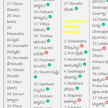
(మానస)
27. Vijaya
27. Revathi
(పౌర్ణమి)
Saubhagy
(విజయ)
(రేవతి)
16. Padyami
(సుభాగ్య)
28. Jaya
(పాడ్యమి)
14. Padm
Yoga Names
(జయ)
17. Vidiya
(పద్మ)
-
(యోగాలు
29.
(విదియ)
నామము)
Dhanaga
Manmatha
18. Thadiya
(ధనాగమ)
(మన్మథ)
1. Vishkambha
(తదియ)
15. Lamb
30. Durmukhi
(విష్కుమ్భ)
19. Chavithi
(లంబ)
-
(దుర్ముఖి)
2. Priti (ప్రీతి)
(చవితి)
Dhana
31. Hevilambi
3. Ayushmana
20. Panchami
Kshaya (
(హేవిలంబి)
(ఆయుష్మాన్)
(పంచమి)
క్షయ)
32. Vilambi
4. Saubhagya
21. Shashti (షష్టి)
16. Uthpa
(విలంబి)
(సౌభాగ్య)
(ఉత్పత)
33. Vikari
5. Shobhana
22. Sapthami
Prana Na
(వికారి)
(శోభన)
(సప్తమి)
(ప్రాణ నాశ)
34. Sarvari
6. Atiganda
23. Ashtami
17. Mrut
(శార్వరి)
(అతిగణ్డ)
(అష్టమి)
(మృత్యా)
35. Plava
7. Sukarma
24. Navami