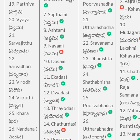
9. Vajra (వ
19. Parthiva
Poorvashadha
- Ksha
(పార్థివ)
(పూర్వాషాఢ)
7. Sapthami
(క్షయ)
20. Vyaya
21.
(సప్తమి)
10.
(వ్యయ)
Uttharashadha
8. Ashtami
Mudagar
21.
(ఉత్తరాషాఢ)
(అష్టమి)
(ముదగర)
Sarvajitthu
22. Sravanamu
9. Navami
Lakshmi
(సర్వజిత్తు)
(శ్రవణం)
(నవమి)
Kshaya (లక్ష
22.
23. Dhanishta
10. Dasami
క్షయ)
Sarvadhari
(ధనిష్ఠ)
(దశమి)
11. Chath
(సర్వధారి)
24.
11. Ekadasi
(చత్ర)
-
23. Virodhi
Shathabhisha
(ఏకాదశి)
Raja
(విరోధి)
(శతభిషం)
12. Dwadasi
Sanmana
24. Vikruthi
25.
(ద్వాదశి)
(రాజ సన్మ
(వికృతి)
Poorvabhadra
13. Thrayodasi
12. Mithr
25. Khara
(పూర్వాభాద్ర)
(త్రయోదశి)
(మిత్ర)
-
(ఖర)
26.
14. Chathurdasi
Pushti (పుష్
26. Nandana (
Uttharabhadra
(చతుర్దశి)
13. Mana
నందన)
(ఉత్తరాభాద్ర)
15. Pournami