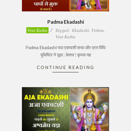
Padma Ekadashi
2017-
Vrat Katha
Tagged:
Ekadashi
,
Vishnu
,
02-
Vrat Katha
14
Padma Ekadashi पधा एकादशी कथा और व्रत विधि
युधिष्ठिर ने पूछा : केशव ! कृपया यह
CONTINUE READING