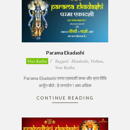
Parama Ekadashi
2017-
Vrat Katha
Tagged:
Ekadashi
,
Vishnu
,
02-
Vrat Katha
14
Parama Ekadashi परमा एकादशी कथा और व्रत विधि
अर्जुन बोले : हे जनार्दन ! आप अधिक
CONTINUE READING