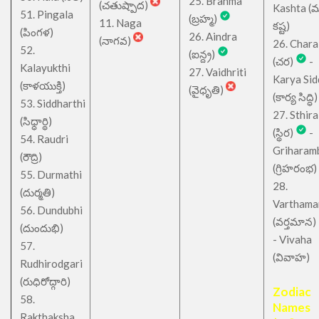
25. Brahma
(చతుష్పాద)
Kashta (
51. Pingala
(బ్రహ్మ)
11. Naga
కష్ట)
(పింగళ)
26. Aindra
(నాగవ)
26. Chara
52.
(ఐన్ద్ర)
(చర)
-
Kalayukthi
27. Vaidhriti
Karya Sid
(కాళయుక్తి)
(వైధృతి)
(కార్య సిద్ధి)
53. Siddharthi
27. Sthira
(సిధ్ధార్థి)
(స్థిర)
-
54. Raudri
Griharam
(రౌద్రి)
(గ్రిహరంభ)
55. Durmathi
28.
(దుర్మతి)
Varthama
56. Dundubhi
(వర్తమాన)
(దుందుభి)
- Vivaha
57.
(వివాహ)
Rudhirodgari
(రుధిరోద్గారి)
Zodiac
58.
Names
Rakthaksha