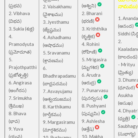
(ప్రభవ)
(అశ్విని)
నామము)
2. Vaisakhamu
2. Vibhava
2. Bharani
(వైశాఖము)
1. Ananda
(విభవ)
(భరణి)
3. Jyesthamu
(ఆనంద)
3. Sukla (శుక్ల)
3. Kriththika
(జ్యేష్ఠము)
Siddhi (సిద్ధ
4.
(కృత్తిక)
4. Ashadhamu
2.
Pramodyuta
4. Rohini
(ఆషాఢము)
Kaaladan
(ప్రమోదూత)
(రోహిణి)
5. Sravanamu
(కాలదండ
5.
5. Mrigasira
(శ్రావణము)
- Mrityu
Prajothpatthi
(మృగశిర)
6.
(మ్రిత్యు)
(ప్రజోత్పత్తి)
6. Arudra
Bhadhrapadamu
3. Dhumr
6. Angirasa
(ఆరుద్ర)
(బాధ్రపదము)
(ధూమర)
(అంగీరస)
7. Punarvasu
7. Asvayujamu
Asukha
7. Srimukha
(పునర్వసు)
(ఆశ్వయుజము)
(అసుఖ)
(శ్రీముఖ)
8. Pushyami
8. Karthikamu
4. Dhyatr
8. Bhava
(పుష్యమి)
(కార్తీకము)
(ధ్యత్రి)
(భావ)
9. Ashlesha
9. Margasiramu
Saubhagy
9. Yuva
(ఆశ్లేష)
(మార్గశిరము)
(సుభాగ్య)
(యువ)
10. Makha
10. Pushyamu