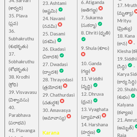
34. Sarvari
6. Atiganda
23. Ashtami
17. Mrut
(శార్వరి)
(అతిగణ్డ)
(అష్టమి)
(మృత్యా)
35. Plava
7. Sukarma
24. Navami
Mrityu
(ప్లవ)
(సుకర్మా)
(నవమి)
(మ్రిత్యు)
36.
8. Dhriti (ధృతి)
25. Dasami
18. Kana
Subhakruthu
(దశమి)
(కాన)
-
(శుభకృతు)
9. Shula (శూల)
26. Ekadasi
Klesha (కల
37.
(ఏకాదశి)
19. Siddhi
Sobhakruthu
10. Ganda
27. Dwadasi
(సిద్ధి)
-
(శోభకృతు)
(గణ్డ)
(ద్వాదశి)
Karya Sid
38. Krodhi
11. Vriddhi
28. Thrayodasi
(కార్య సిద్ధి)
(క్రోధి)
(వృద్ధి)
(త్రయోదశి)
20. Shub
39. Visvavasu
12. Dhruva
29. Chathurdasi
(శుభం)
(విశ్వావసు)
(ధ్రువ)
(చతుర్దశి)
Kalyana
40.
13. Vyaghata
30. Amavasya
(కళ్యాణ)
Parabhava
(వ్యాఘాత)
(అమావాస్య)
21. Amru
(పరాభవ)
14. Harshana
(అమృత్)
41. Plavanga
Karana
(హర్షణ)
Raja