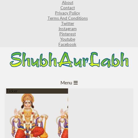
About
Skip
Contact
to
Privacy Policy
Terms And Conditions
content
Twitter
Instagram
Pinterest
Youtube
Facebook
ShubhAurLabh
Primary
Menu
Navigation
Ticker
Menu