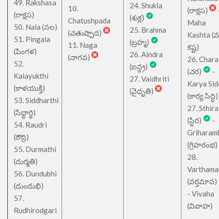
49. Rakshasa
24. Shukla
10.
(రాక్షస)
(రాక్షస)
(శుక్ల)
Chatushpada
Maha
50. Nala (నల)
25. Brahma
(చతుష్పాద)
Kashta (
51. Pingala
(బ్రహ్మ)
11. Naga
కష్ట)
(పింగళ)
26. Aindra
(నాగవ)
26. Chara
52.
(ఐన్ద్ర)
(చర)
-
Kalayukthi
27. Vaidhriti
Karya Sid
(కాళయుక్తి)
(వైధృతి)
(కార్య సిద్ధి)
53. Siddharthi
27. Sthira
(సిధ్ధార్థి)
(స్థిర)
-
54. Raudri
Griharam
(రౌద్రి)
(గ్రిహరంభ)
55. Durmathi
28.
(దుర్మతి)
Varthama
56. Dundubhi
(వర్తమాన)
(దుందుభి)
- Vivaha
57.
(వివాహ)
Rudhirodgari