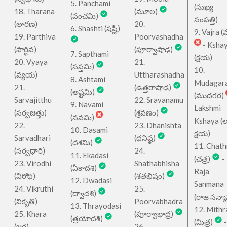
5. Panchami
(సుఖ్య
18. Tharana
(మూల)
(పంచమి)
సంపత్తి)
(తారణ)
20.
6. Shashti (షష్టి)
9. Vajra (వ
19. Parthiva
Poorvashadha
- Ksha
(పార్థివ)
(పూర్వాషాఢ)
7. Sapthami
(క్షయ)
20. Vyaya
21.
(సప్తమి)
10.
(వ్యయ)
Uttharashadha
8. Ashtami
Mudagar
21.
(ఉత్తరాషాఢ)
(అష్టమి)
(ముదగర)
Sarvajitthu
22. Sravanamu
9. Navami
Lakshmi
(సర్వజిత్తు)
(శ్రవణం)
(నవమి)
Kshaya (లక్ష
22.
23. Dhanishta
10. Dasami
క్షయ)
Sarvadhari
(ధనిష్ఠ)
(దశమి)
11. Chath
(సర్వధారి)
24.
11. Ekadasi
(చత్ర)
-
23. Virodhi
Shathabhisha
(ఏకాదశి)
Raja
(విరోధి)
(శతభిషం)
12. Dwadasi
Sanmana
24. Vikruthi
25.
(ద్వాదశి)
(రాజ సన్మ
(వికృతి)
Poorvabhadra
13. Thrayodasi
12. Mithr
25. Khara
(పూర్వాభాద్ర)
(త్రయోదశి)
(మిత్ర)
-
(ఖర)
26.