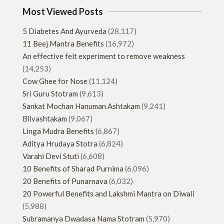
Most Viewed Posts
5 Diabetes And Ayurveda
(28,117)
11 Beej Mantra Benefits
(16,972)
An effective felt experiment to remove weakness
(14,253)
Cow Ghee for Nose
(11,124)
Sri Guru Stotram
(9,613)
Sankat Mochan Hanuman Ashtakam
(9,241)
Bilvashtakam
(9,067)
Linga Mudra Benefits
(6,867)
Aditya Hrudaya Stotra
(6,824)
Varahi Devi Stuti
(6,608)
10 Benefits of Sharad Purnima
(6,096)
20 Benefits of Punarnava
(6,032)
20 Powerful Benefits and Lakshmi Mantra on Diwali
(5,988)
Subramanya Dwadasa Nama Stotram
(5,970)