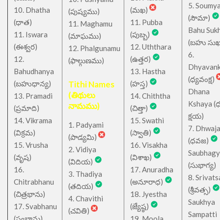
5. Soumy
10. Dhatha
(మఖ)
(పుష్యము)
(సౌమా)
(ధాత)
11. Pubba
11. Maghamu
Bahu Suk
11. Iswara
(పుబ్బ)
(మాఘము)
(బహు సుఖ
(ఈశ్వర)
12. Uththara
12. Phalgunamu
6.
12.
(ఉత్తర)
(ఫాల్గుణము)
Dhyavan
Bahudhanya
13. Hastha
(ధ్యవంక్ష)
(బహుధాన్య)
Tithi Names
(హస్త)
Dhana
(తిథులు
13. Pramadi
14. Chiththa
Kshaya (
నామము)
(ప్రమాది)
(చిత్తా)
క్షయ)
14. Vikrama
15. Swathi
1. Padyami
7. Dhwaj
(విక్రమ)
(స్వాతి)
(పాడ్యమి)
(ధవజ)
15. Vrusha
16. Visakha
2. Vidiya
Saubhagy
(వృష)
(విశాఖ)
(విదియ)
(సుభాగ్య)
16.
17. Anuradha
3. Thadiya
8. Srivats
Chitrabhanu
(అనూరాధ)
(తదియ)
(శ్రీవత్స)
(చిత్రభాను)
18. Jyestha
4. Chavithi
Saukhya
17. Svabhanu
(జ్యేష్ఠ)
(చవితి)
Sampatti
(స్వభాను)
19. Moola