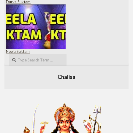
Durva Suktam
Neela Suktam
Search
Chalisa