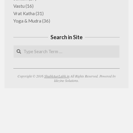
Vastu
(16)
Vrat Katha
(31)
Yoga & Mudra
(36)
Search in Site
Search
Copyright © 2016
ShubhAurLabh.in
All Rights Reserved. Powered by
Idezine Solutions.