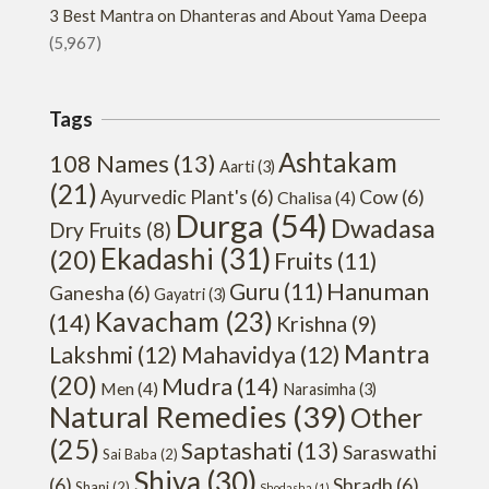
3 Best Mantra on Dhanteras and About Yama Deepa
(5,967)
Tags
Ashtakam
108 Names
(13)
Aarti
(3)
(21)
Ayurvedic Plant's
(6)
Cow
(6)
Chalisa
(4)
Durga
(54)
Dwadasa
Dry Fruits
(8)
Ekadashi
(31)
(20)
Fruits
(11)
Hanuman
Guru
(11)
Ganesha
(6)
Gayatri
(3)
Kavacham
(23)
(14)
Krishna
(9)
Mantra
Lakshmi
(12)
Mahavidya
(12)
(20)
Mudra
(14)
Men
(4)
Narasimha
(3)
Natural Remedies
(39)
Other
(25)
Saptashati
(13)
Saraswathi
Sai Baba
(2)
Shiva
(30)
(6)
Shradh
(6)
Shani
(2)
Shodasha
(1)