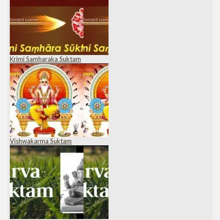
Krimi Samharaka Suktam
Vishwakarma Suktam