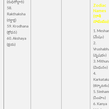
(రుధిరోద్గారి)
Zodiac
58.
Names
Rakthaksha
(రాశి
(రక్తాక్ష)
నామము)
59. Krodhana
1. Mesha
(క్రోధన)
(మేషం)
60. Akshaya
2.
(క్షయ)
Vrushabh
(వృషభం)
3. Mithu
(మిధునం)
4.
Karkatak
(కర్కాటకం
5. Simham
(సింహం)
6. Kanya