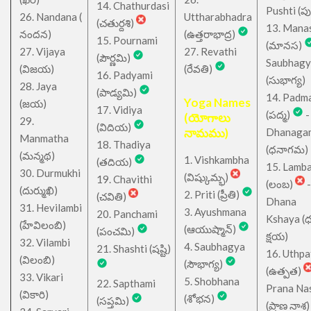
14. Chathurdasi
Pushti (పుష్
26. Nandana (
Uttharabhadra
(చతుర్దశి)
13. Mana
నందన)
(ఉత్తరాభాద్ర)
15. Pournami
(మానస)
27. Vijaya
27. Revathi
(పౌర్ణమి)
Saubhagy
(విజయ)
(రేవతి)
16. Padyami
(సుభాగ్య)
28. Jaya
(పాడ్యమి)
14. Padm
Yoga Names
(జయ)
17. Vidiya
(పద్మ)
-
(యోగాలు
29.
(విదియ)
నామము)
Dhanaga
Manmatha
18. Thadiya
(ధనాగమ)
(మన్మథ)
1. Vishkambha
(తదియ)
15. Lamb
30. Durmukhi
(విష్కుమ్భ)
19. Chavithi
(లంబ)
-
(దుర్ముఖి)
2. Priti (ప్రీతి)
(చవితి)
Dhana
31. Hevilambi
3. Ayushmana
20. Panchami
Kshaya (
(హేవిలంబి)
(ఆయుష్మాన్)
(పంచమి)
క్షయ)
32. Vilambi
4. Saubhagya
21. Shashti (షష్టి)
16. Uthpa
(విలంబి)
(సౌభాగ్య)
(ఉత్పత)
33. Vikari
5. Shobhana
22. Sapthami
Prana Na
(వికారి)
(శోభన)
(సప్తమి)
(ప్రాణ నాశ)