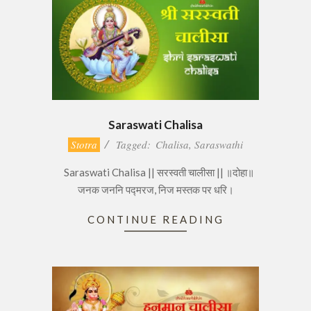
Saraswati Chalisa
2016-
Stotra
Tagged:
Chalisa
,
Saraswathi
12-
Saraswati Chalisa || सरस्वती चालीसा || ॥दोहा॥
14
जनक जननि पद्मरज, निज मस्तक पर धरि।
CONTINUE READING