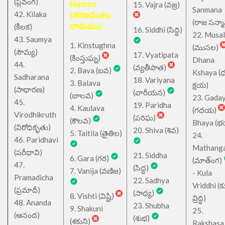
(ప్లవంగ)
Names
15. Vajra (వజ్ర)
Sanmana
42. Kilaka
(కరణములు
(రాజ సన్మ
నామము)
(కీలక)
16. Siddhi (సిద్ధి)
22. Musa
43. Saumya
1. Kinstughna
(ముసల)
(సౌమ్య)
17. Vyatipata
(కింస్తుఘ్న)
Dhana
44.
(వ్యతీపాత)
2. Bava (బవ)
Kshaya (
Sadharana
18. Variyana
3. Balava
క్షయ)
(సాధారణ)
(వారీయన)
(బాలవ)
23. Gada
45.
19. Paridha
4. Kaulava
(గదయ)
Virodhikruth
(పరిఘ)
(కౌలవ)
Bhaya (
(విరోధికృతు)
20. Shiva (శివ)
5. Taitila (తైతిల)
24.
46. Paridhavi
Mathang
(పరీధావి)
21. Siddha
6. Gara (గర)
(మాత్ంగ)
47.
(సిద్ధ)
7. Vanija (వణిజ)
- Kula
Pramadicha
22. Sadhya
Vriddhi (క
(ప్రమాదీ)
(సాధ్య)
8. Vishti (విష్టి)
వ్రిద్ధి)
48. Ananda
23. Shubha
9. Shakuni
25.
(ఆనంద)
(శుభ)
(శకుని)
Rakshasa