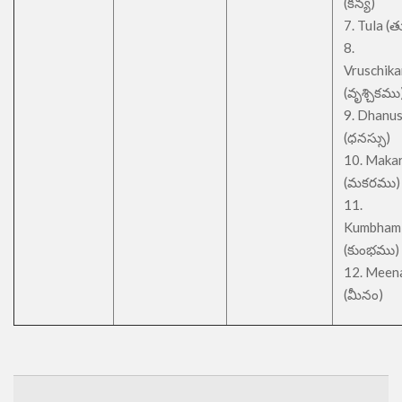
(కన్య)
7. Tula (త
8.
Vruschik
(వృశ్చికము
9. Dhanu
(ధనస్సు)
10. Maka
(మకరము)
11.
Kumbham
(కుంభము)
12. Meen
(మీనం)