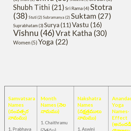
Stotra
Shubh Tithi
(21)
Sri Rama
(4)
(38)
Suktam
(27)
Stuti
(2)
Subramanya
(2)
Vastu
(16)
Surya
(11)
Suprabhatam
(3)
Vishnu
(46)
Vrat Katha
(30)
Yoga
(22)
Women
(5)
Samvatsara
Month
Nakshatra
Anandad
Names
Names (నెల
Names
Yoga
(సంవత్సర
నామము)
(నక్షత్రములు
Names-
నామము)
నామము)
Effect
1. Chaithramu
(అనందడ
1. Prabhava
1. Aswini
చైత్రము
(
)
యోగాలు