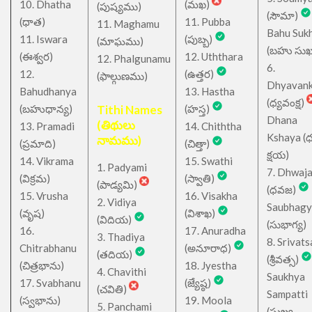
10. Dhatha
(మఖ)
(పుష్యము)
(సౌమా)
(ధాత)
11. Pubba
11. Maghamu
Bahu Suk
11. Iswara
(పుబ్బ)
(మాఘము)
(బహు సుఖ
(ఈశ్వర)
12. Uththara
12. Phalgunamu
6.
12.
(ఉత్తర)
(ఫాల్గుణము)
Dhyavan
Bahudhanya
13. Hastha
(ధ్యవంక్ష)
(బహుధాన్య)
Tithi Names
(హస్త)
Dhana
(తిథులు
13. Pramadi
14. Chiththa
Kshaya (
నామము)
(ప్రమాది)
(చిత్తా)
క్షయ)
14. Vikrama
15. Swathi
1. Padyami
7. Dhwaj
(విక్రమ)
(స్వాతి)
(పాడ్యమి)
(ధవజ)
15. Vrusha
16. Visakha
2. Vidiya
Saubhagy
(వృష)
(విశాఖ)
(విదియ)
(సుభాగ్య)
16.
17. Anuradha
3. Thadiya
8. Srivats
Chitrabhanu
(అనూరాధ)
(తదియ)
(శ్రీవత్స)
(చిత్రభాను)
18. Jyestha
4. Chavithi
Saukhya
17. Svabhanu
(జ్యేష్ఠ)
(చవితి)
Sampatti
(స్వభాను)
19. Moola
5. Panchami
(సుఖ్య