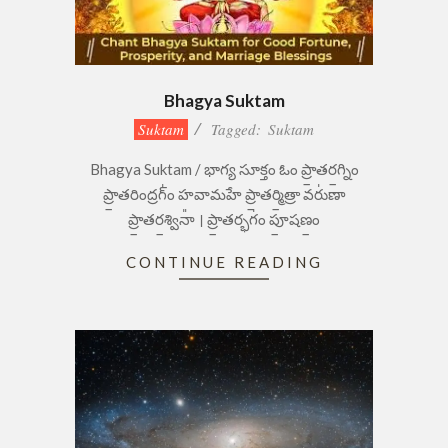
Bhagya Suktam
2023-
Suktam
Tagged:
Suktam
09-
Bhagya Suktam / భాగ్య సూక్తం ఓం ప్రా॒తర॒గ్నిం
05
ప్రా॒తరింద్రగ్ం॑ హవామహే ప్రా॒తర్మి॒త్రా వరు॑ణా
ప్రా॒తర॒శ్వినా᳚ । ప్రా॒తర్భగం॑ పూ॒షణం॒
CONTINUE READING