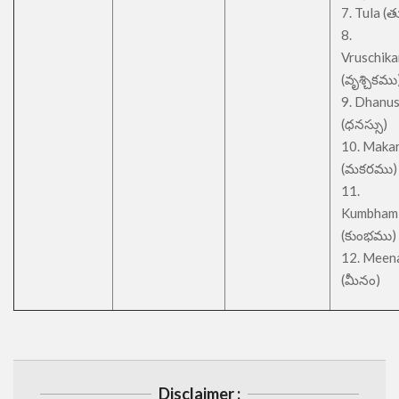
7. Tula (త
8.
Vruschik
(వృశ్చికము
9. Dhanu
(ధనస్సు)
10. Maka
(మకరము)
11.
Kumbham
(కుంభము)
12. Meen
(మీనం)
Disclaimer :