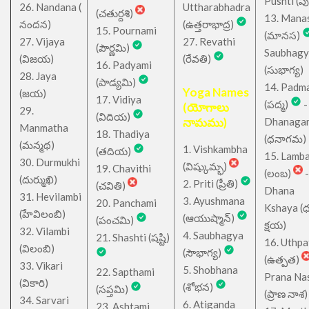
Pushti (పుష్
26. Nandana (
Uttharabhadra
(చతుర్దశి)
13. Mana
నందన)
(ఉత్తరాభాద్ర)
15. Pournami
(మానస)
27. Vijaya
27. Revathi
(పౌర్ణమి)
Saubhagy
(విజయ)
(రేవతి)
16. Padyami
(సుభాగ్య)
28. Jaya
(పాడ్యమి)
14. Padm
Yoga Names
(జయ)
17. Vidiya
(పద్మ)
-
(యోగాలు
29.
(విదియ)
నామము)
Dhanaga
Manmatha
18. Thadiya
(ధనాగమ)
(మన్మథ)
1. Vishkambha
(తదియ)
15. Lamb
30. Durmukhi
(విష్కుమ్భ)
19. Chavithi
(లంబ)
-
(దుర్ముఖి)
2. Priti (ప్రీతి)
(చవితి)
Dhana
31. Hevilambi
3. Ayushmana
20. Panchami
Kshaya (
(హేవిలంబి)
(ఆయుష్మాన్)
(పంచమి)
క్షయ)
32. Vilambi
4. Saubhagya
21. Shashti (షష్టి)
16. Uthpa
(విలంబి)
(సౌభాగ్య)
(ఉత్పత)
33. Vikari
5. Shobhana
22. Sapthami
Prana Na
(వికారి)
(శోభన)
(సప్తమి)
(ప్రాణ నాశ)
34. Sarvari
6. Atiganda
23. Ashtami