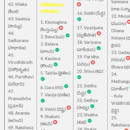
Sanmana
42. Kilaka
(కరణములు
(రాజ సన్మ
నామము)
(కీలక)
16. Siddhi (సిద్ధి)
22. Musa
43. Saumya
1. Kinstughna
(ముసల)
(సౌమ్య)
17. Vyatipata
(కింస్తుఘ్న)
Dhana
44.
(వ్యతీపాత)
2. Bava (బవ)
Kshaya (
Sadharana
18. Variyana
3. Balava
క్షయ)
(సాధారణ)
(వారీయన)
(బాలవ)
23. Gada
45.
19. Paridha
4. Kaulava
(గదయ)
Virodhikruth
(పరిఘ)
(కౌలవ)
Bhaya (
(విరోధికృతు)
20. Shiva (శివ)
5. Taitila (తైతిల)
24.
46. Paridhavi
Mathang
(పరీధావి)
21. Siddha
6. Gara (గర)
(మాత్ంగ)
47.
(సిద్ధ)
7. Vanija (వణిజ)
- Kula
Pramadicha
22. Sadhya
Vriddhi (క
(ప్రమాదీ)
(సాధ్య)
8. Vishti (విష్టి)
వ్రిద్ధి)
48. Ananda
23. Shubha
9. Shakuni
25.
(ఆనంద)
(శుభ)
(శకుని)
Rakshasa
49. Rakshasa
24. Shukla