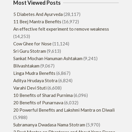
Most Viewed Posts
5 Diabetes And Ayurveda
(28,117)
11 Beej Mantra Benefits
(16,972)
An effective felt experiment to remove weakness
(14,253)
Cow Ghee for Nose
(11,124)
Sri Guru Stotram
(9,613)
Sankat Mochan Hanuman Ashtakam
(9,241)
Bilvashtakam
(9,067)
Linga Mudra Benefits
(6,867)
Aditya Hrudaya Stotra
(6,824)
Varahi Devi Stuti
(6,608)
10 Benefits of Sharad Purnima
(6,096)
20 Benefits of Punarnava
(6,032)
20 Powerful Benefits and Lakshmi Mantra on Diwali
(5,988)
Subramanya Dwadasa Nama Stotram
(5,970)