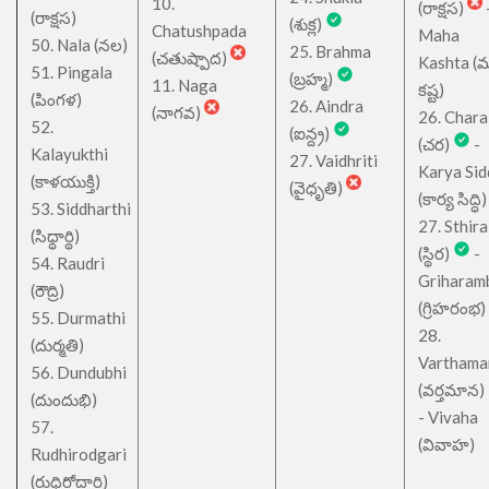
10.
(రాక్షస)
(రాక్షస)
(శుక్ల)
Chatushpada
Maha
50. Nala (నల)
25. Brahma
(చతుష్పాద)
Kashta (
51. Pingala
(బ్రహ్మ)
11. Naga
కష్ట)
(పింగళ)
26. Aindra
(నాగవ)
26. Chara
52.
(ఐన్ద్ర)
(చర)
-
Kalayukthi
27. Vaidhriti
Karya Sid
(కాళయుక్తి)
(వైధృతి)
(కార్య సిద్ధి)
53. Siddharthi
27. Sthira
(సిధ్ధార్థి)
(స్థిర)
-
54. Raudri
Griharam
(రౌద్రి)
(గ్రిహరంభ)
55. Durmathi
28.
(దుర్మతి)
Varthama
56. Dundubhi
(వర్తమాన)
(దుందుభి)
- Vivaha
57.
(వివాహ)
Rudhirodgari
(రుధిరోద్గారి)