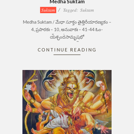
Medha Suktam
2023-
Suktam
Tagged:
Suktam
08-
Medha Suktam / మేధా సూక్తం తైత్తిరీయారణ్యకం –
24
4, ప్రపాఠకః – 10, అనువాకః – 41-44 ఓం-
యఀశ్ఛంద॑సామృష॒భో
CONTINUE READING