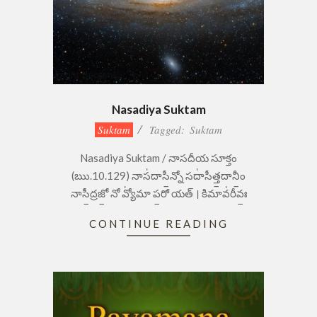
Nasadiya Suktam
2023-
Suktam
Tagged:
Suktam
09-
Nasadiya Suktam / నాసదీయ సూక్తం
05
(ఋ.10.129) నాస॑దాసీ॒న్నో సదా॑సీత్త॒దానీం॒
నాసీ॒ద్రజో॒ నో వ్యో॑మా ప॒రో యత్ । కిమావ॑రీవః॒
CONTINUE READING