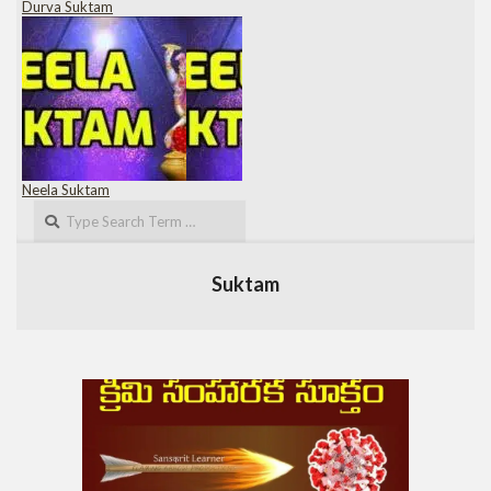
Durva Suktam
Neela Suktam
Search
Suktam