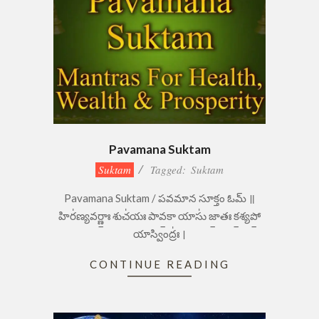
Pavamana Suktam
2023-
Suktam
Tagged:
Suktam
09-
Pavamana Suktam / పవమాన సూక్తం ఓమ్ ॥
05
హిర॑ణ్యవర్ణాః॒ శుచ॑యః పావ॒కా యాసు॑ జా॒తః క॒శ్యపో॒
యాస్వింద్రః॑ ।
CONTINUE READING