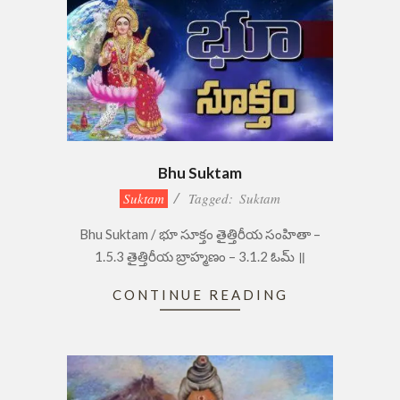
Bhu Suktam
2023-
Suktam
Tagged:
Suktam
09-
Bhu Suktam / భూ సూక్తం తైత్తిరీయ సంహితా –
05
1.5.3 తైత్తిరీయ బ్రాహ్మణం – 3.1.2 ఓమ్ ॥
CONTINUE READING