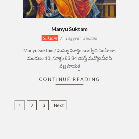
Manyu Suktam
2023-
Suktam
Tagged:
Suktam
08-
Manyu Suktam / మన్యు సూక్తం ఋగ్వేద సంహితా;
24
మండలం 10; సూక్తం 83,84 యస్తే᳚ మ॒న్యోఽవి॑ధద్
వజ్ర సాయక॒
CONTINUE READING
Posts
1
2
3
Next
pagination