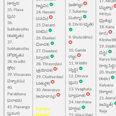
17. Mrut
(శార్వరి)
(అతిగణ్డ)
(అష్టమి)
(మృత్యా)
35. Plava
7. Sukarma
24. Navami
Mrityu
(ప్లవ)
(సుకర్మా)
(నవమి)
(మ్రిత్యు)
36.
8. Dhriti (ధృతి)
25. Dasami
18. Kana
Subhakruthu
(దశమి)
(కాన)
-
(శుభకృతు)
9. Shula (శూల)
26. Ekadasi
Klesha (కల
37.
(ఏకాదశి)
19. Siddhi
Sobhakruthu
10. Ganda
27. Dwadasi
(సిద్ధి)
-
(శోభకృతు)
(గణ్డ)
(ద్వాదశి)
Karya Sid
38. Krodhi
11. Vriddhi
28. Thrayodasi
(కార్య సిద్ధి)
(క్రోధి)
(వృద్ధి)
(త్రయోదశి)
20. Shub
39. Visvavasu
12. Dhruva
29. Chathurdasi
(శుభం)
(విశ్వావసు)
(ధ్రువ)
(చతుర్దశి)
Kalyana
40.
13. Vyaghata
30. Amavasya
(కళ్యాణ)
Parabhava
(వ్యాఘాత)
(అమావాస్య)
21. Amru
(పరాభవ)
14. Harshana
(అమృత్)
41. Plavanga
Karana
(హర్షణ)
Raja
(ప్లవంగ)
Names
15. Vajra (వజ్ర)