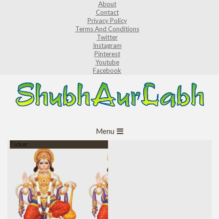
About
Skip
Contact
to
Privacy Policy
Terms And Conditions
content
Twitter
Instagram
Pinterest
Youtube
Facebook
ShubhAurLabh
Primary
Menu
Navigation
Ticker
Menu