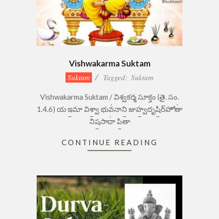
Vishwakarma Suktam
2023-
Suktam
Tagged:
Suktam
09-
Vishwakarma Suktam / విశ్వకర్మ సూక్తం (తై. సం.
05
1.4.6) య ఇ॒మా విశ్వా॒ భువ॑నాని॒ జుహ్వ॒దృషి॒ర్​హోతా॑
నిష॒సాదా॑ పి॒తా
CONTINUE READING