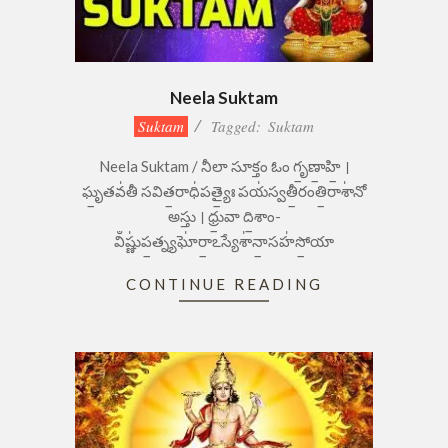
Neela Suktam
2023-
Suktam
Tagged:
Suktam
09-
Neela Suktam / నీలా సూక్తం ఓం గృ॒ణా॒హి॒ ।
05
ఘృ॒తవ॑తీ సవిత॒రాధి॑పత్యైః॒ పయ॑స్వతీ॒రంతి॒రాశా॑నో
అస్తు । ధ్రు॒వా ది॒శాం-
విఀష్ణు॑ప॒త్న్యఘో॑రా॒ఽస్యేశా॑నా॒సహ॑సో॒యా
CONTINUE READING