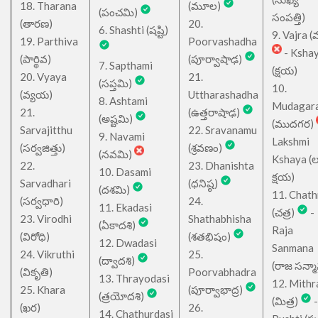
18. Tharana
(మూల)
(పంచమి)
సంపత్తి)
(తారణ)
20.
6. Shashti (షష్టి)
9. Vajra (వ
19. Parthiva
Poorvashadha
- Ksha
(పార్థివ)
(పూర్వాషాఢ)
7. Sapthami
(క్షయ)
20. Vyaya
21.
(సప్తమి)
10.
(వ్యయ)
Uttharashadha
8. Ashtami
Mudagar
21.
(ఉత్తరాషాఢ)
(అష్టమి)
(ముదగర)
Sarvajitthu
22. Sravanamu
9. Navami
Lakshmi
(సర్వజిత్తు)
(శ్రవణం)
(నవమి)
Kshaya (లక్ష
22.
23. Dhanishta
10. Dasami
క్షయ)
Sarvadhari
(ధనిష్ఠ)
(దశమి)
11. Chath
(సర్వధారి)
24.
11. Ekadasi
(చత్ర)
-
23. Virodhi
Shathabhisha
(ఏకాదశి)
Raja
(విరోధి)
(శతభిషం)
12. Dwadasi
Sanmana
24. Vikruthi
25.
(ద్వాదశి)
(రాజ సన్మ
(వికృతి)
Poorvabhadra
13. Thrayodasi
12. Mithr
25. Khara
(పూర్వాభాద్ర)
(త్రయోదశి)
(మిత్ర)
-
(ఖర)
26.
14. Chathurdasi