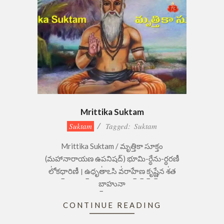
Mrittika Suktam
2023-
Suktam
Tagged:
Suktam
09-
Mrittika Suktam / మృత్తికా సూక్తం
05
(మహానారాయణ ఉపనిషద్) భూమి-ర్ధేను-ర్ధరణీ
లో॑కధా॒రిణీ । ఉ॒ధృతా॑ఽసి వ॑రాహే॒ణ॒ కృ॒ష్ణే॒న శ॑త
బా॒హునా
CONTINUE READING