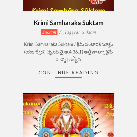
Krimi Samharaka Suktam
2023-
Suktam
Tagged:
Suktam
09-
Krimi Samharaka Suktam / క్రిమి సంహారక సూక్తం
05
(యజుర్వేద) (కృ.య.తై.ఆ.4.36.1) అత్రి॑ణా త్వా క్రిమే
హన్మి । కణ్వే॑న
CONTINUE READING