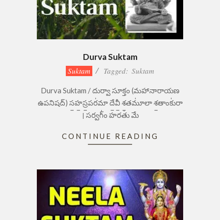
Durva Suktam
2023-
Suktam
Tagged:
Suktam
09-
Durva Suktam / దుర్వా సూక్తం (మహానారాయణ
05
ఉపనిషద్) స॒హ॒స్ర॒పర॑మా దే॒వీ॒ శ॒తమూ॑లా శ॒తాంకు॑రా
। సర్వగ్ం॑ హరతు॑ మే
CONTINUE READING