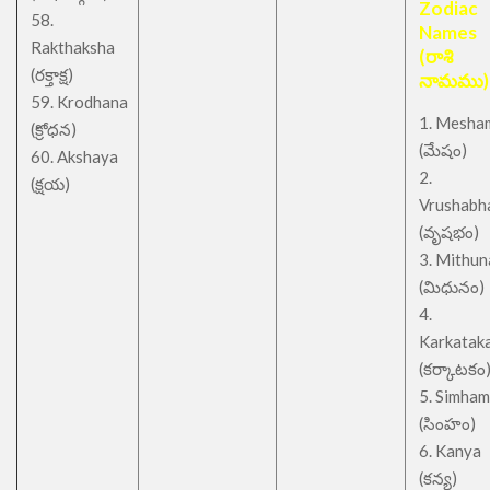
Zodiac
58.
Names
Rakthaksha
(రాశి
(రక్తాక్ష)
నామము)
59. Krodhana
1. Mesha
(క్రోధన)
(మేషం)
60. Akshaya
2.
(క్షయ)
Vrushabh
(వృషభం)
3. Mithu
(మిధునం)
4.
Karkatak
(కర్కాటకం
5. Simham
(సింహం)
6. Kanya
(కన్య)