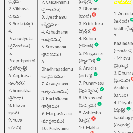
(ప్రభవ)
(అశ్విని)
నామము)
2. Vaisakhamu
2. Vibhava
2. Bharani
(వైశాఖము)
1. Ananda
(విభవ)
(భరణి)
3. Jyesthamu
(ఆనంద)
3. Sukla (శుక్ల)
3. Kriththika
(జ్యేష్ఠము)
Siddhi (సిద్ధ
4.
(కృత్తిక)
4. Ashadhamu
2.
Pramodyuta
4. Rohini
(ఆషాఢము)
Kaaladan
(ప్రమోదూత)
(రోహిణి)
5. Sravanamu
(కాలదండ
5.
5. Mrigasira
(శ్రావణము)
- Mrityu
Prajothpatthi
(మృగశిర)
6.
(మ్రిత్యు)
(ప్రజోత్పత్తి)
6. Arudra
Bhadhrapadamu
3. Dhumr
6. Angirasa
(ఆరుద్ర)
(బాధ్రపదము)
(ధూమర)
(అంగీరస)
7. Punarvasu
7. Asvayujamu
Asukha
7. Srimukha
(పునర్వసు)
(ఆశ్వయుజము)
(అసుఖ)
(శ్రీముఖ)
8. Pushyami
8. Karthikamu
4. Dhyatr
8. Bhava
(పుష్యమి)
(కార్తీకము)
(ధ్యత్రి)
(భావ)
9. Ashlesha
9. Margasiramu
Saubhagy
9. Yuva
(ఆశ్లేష)
(మార్గశిరము)
(సుభాగ్య)
(యువ)
10. Makha
10. Pushyamu
5. Soumy