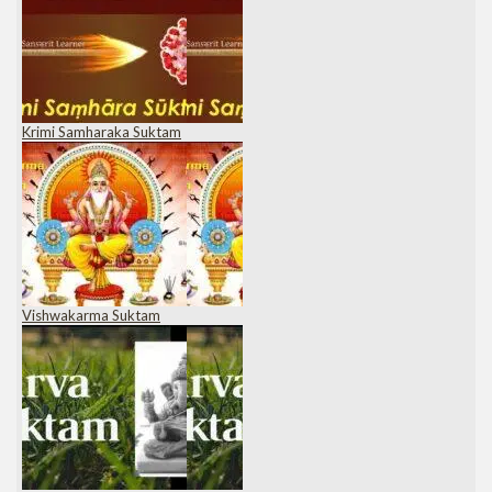
Krimi Samharaka Suktam
Vishwakarma Suktam