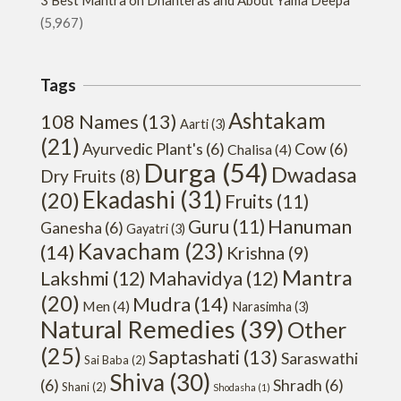
3 Best Mantra on Dhanteras and About Yama Deepa
(5,967)
Tags
Ashtakam
108 Names
(13)
Aarti
(3)
(21)
Ayurvedic Plant's
(6)
Cow
(6)
Chalisa
(4)
Durga
(54)
Dwadasa
Dry Fruits
(8)
Ekadashi
(31)
(20)
Fruits
(11)
Hanuman
Guru
(11)
Ganesha
(6)
Gayatri
(3)
Kavacham
(23)
(14)
Krishna
(9)
Mantra
Lakshmi
(12)
Mahavidya
(12)
(20)
Mudra
(14)
Men
(4)
Narasimha
(3)
Natural Remedies
(39)
Other
(25)
Saptashati
(13)
Saraswathi
Sai Baba
(2)
Shiva
(30)
(6)
Shradh
(6)
Shani
(2)
Shodasha
(1)