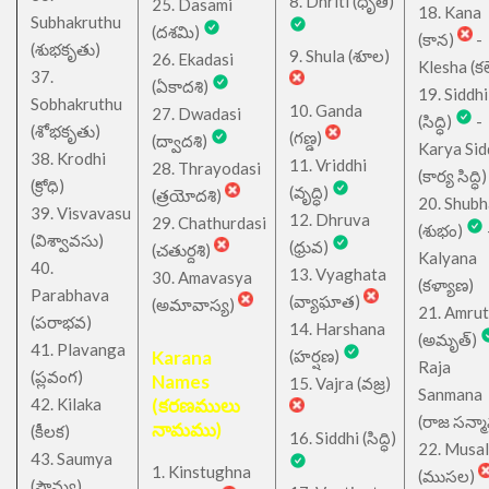
8. Dhriti (ధృతి)
25. Dasami
18. Kana
Subhakruthu
(దశమి)
(కాన)
-
(శుభకృతు)
9. Shula (శూల)
26. Ekadasi
Klesha (కల
37.
(ఏకాదశి)
19. Siddhi
Sobhakruthu
10. Ganda
27. Dwadasi
(సిద్ధి)
-
(శోభకృతు)
(గణ్డ)
(ద్వాదశి)
Karya Sid
38. Krodhi
11. Vriddhi
28. Thrayodasi
(కార్య సిద్ధి)
(క్రోధి)
(వృద్ధి)
(త్రయోదశి)
20. Shub
39. Visvavasu
12. Dhruva
29. Chathurdasi
(శుభం)
(విశ్వావసు)
(ధ్రువ)
(చతుర్దశి)
Kalyana
40.
13. Vyaghata
30. Amavasya
(కళ్యాణ)
Parabhava
(వ్యాఘాత)
(అమావాస్య)
21. Amru
(పరాభవ)
14. Harshana
(అమృత్)
41. Plavanga
Karana
(హర్షణ)
Raja
(ప్లవంగ)
Names
15. Vajra (వజ్ర)
Sanmana
42. Kilaka
(కరణములు
(రాజ సన్మ
నామము)
(కీలక)
16. Siddhi (సిద్ధి)
22. Musa
43. Saumya
1. Kinstughna
(ముసల)
(సౌమ్య)