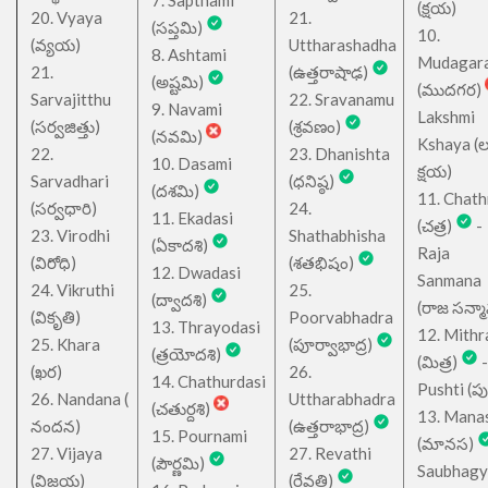
(క్షయ)
20. Vyaya
21.
(సప్తమి)
10.
(వ్యయ)
Uttharashadha
8. Ashtami
Mudagar
21.
(ఉత్తరాషాఢ)
(అష్టమి)
(ముదగర)
Sarvajitthu
22. Sravanamu
9. Navami
Lakshmi
(సర్వజిత్తు)
(శ్రవణం)
(నవమి)
Kshaya (లక్ష
22.
23. Dhanishta
10. Dasami
క్షయ)
Sarvadhari
(ధనిష్ఠ)
(దశమి)
11. Chath
(సర్వధారి)
24.
11. Ekadasi
(చత్ర)
-
23. Virodhi
Shathabhisha
(ఏకాదశి)
Raja
(విరోధి)
(శతభిషం)
12. Dwadasi
Sanmana
24. Vikruthi
25.
(ద్వాదశి)
(రాజ సన్మ
(వికృతి)
Poorvabhadra
13. Thrayodasi
12. Mithr
25. Khara
(పూర్వాభాద్ర)
(త్రయోదశి)
(మిత్ర)
-
(ఖర)
26.
14. Chathurdasi
Pushti (పుష్
26. Nandana (
Uttharabhadra
(చతుర్దశి)
13. Mana
నందన)
(ఉత్తరాభాద్ర)
15. Pournami
(మానస)
27. Vijaya
27. Revathi
(పౌర్ణమి)
Saubhagy
(విజయ)
(రేవతి)