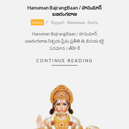
Hanuman BajrangBaan / హనుమాన్
బజరంగబాణ
2023-
Stotra
Tagged:
Hanuman
,
Stotra
08-
Hanuman BajrangBaan / హనుమాన్
16
బజరంగబాణ నిశ్చయ ప్రేమ ప్రతీతి తె, బినయ కరై
సనమాన । తేహి కే
CONTINUE READING