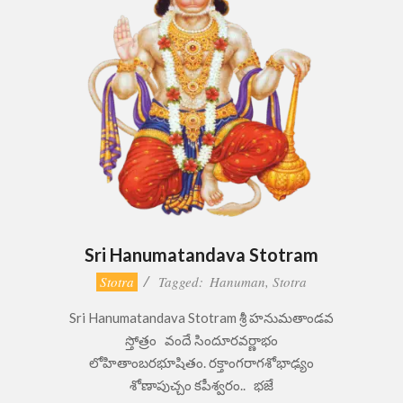
Sri Hanumatandava Stotram
2024-
Stotra
Tagged:
Hanuman
,
Stotra
08-
Sri Hanumatandava Stotram శ్రీ హనుమతాండవ
19
స్తోత్రం వందే సిందూరవర్ణాభం
లోహితాంబరభూషితం. రక్తాంగరాగశోభాఢ్యం
శోణాపుచ్చం కపీశ్వరం.. భజే