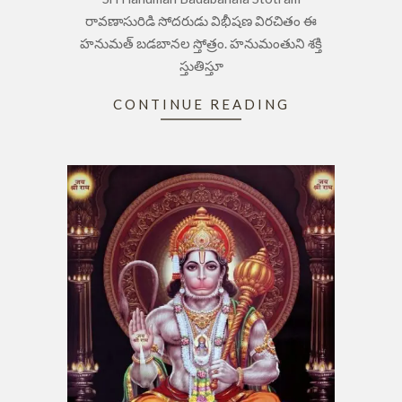
07
రావణాసురిడి సోదరుడు విభీషణ విరచితం ఈ
హనుమత్ బడబానల స్తోత్రం. హనుమంతుని శక్తి
స్తుతిస్తూ
CONTINUE READING