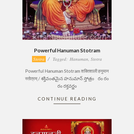
Powerful Hanuman Stotram
2022-
Stotra
Tagged:
Hanuman
,
Stotra
06-
Powerful Hanuman Stotram शक्तिशाली हनुमान
25
स्तोत्रम् / శక్తివంతమైన హనుమాన్ స్తోత్రం రం రం
రం రక్తవర్ణం
CONTINUE READING