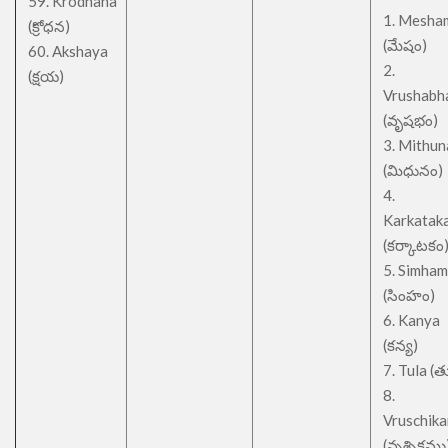
59. Krodhana
1. Mesha
(క్రోధన)
(మేషం)
60. Akshaya
2.
(క్షయ)
Vrushabh
(వృషభం)
3. Mithu
(మిధునం)
4.
Karkatak
(కర్కాటకం
5. Simham
(సింహం)
6. Kanya
(కన్య)
7. Tula (త
8.
Vruschik
(వృశ్చికము