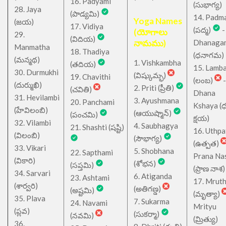
16. Padyami
(సుభాగ్య)
28. Jaya
(పాడ్యమి)
14. Padm
Yoga Names
(జయ)
17. Vidiya
(పద్మ)
-
(యోగాలు
29.
(విదియ)
నామము)
Dhanaga
Manmatha
18. Thadiya
(ధనాగమ)
(మన్మథ)
1. Vishkambha
(తదియ)
15. Lamb
30. Durmukhi
(విష్కుమ్భ)
19. Chavithi
(లంబ)
-
(దుర్ముఖి)
2. Priti (ప్రీతి)
(చవితి)
Dhana
31. Hevilambi
3. Ayushmana
20. Panchami
Kshaya (
(హేవిలంబి)
(ఆయుష్మాన్)
(పంచమి)
క్షయ)
32. Vilambi
4. Saubhagya
21. Shashti (షష్టి)
16. Uthpa
(విలంబి)
(సౌభాగ్య)
(ఉత్పత)
33. Vikari
5. Shobhana
22. Sapthami
Prana Na
(వికారి)
(శోభన)
(సప్తమి)
(ప్రాణ నాశ)
34. Sarvari
6. Atiganda
23. Ashtami
17. Mrut
(శార్వరి)
(అతిగణ్డ)
(అష్టమి)
(మృత్యా)
35. Plava
7. Sukarma
24. Navami
Mrityu
(ప్లవ)
(సుకర్మా)
(నవమి)
(మ్రిత్యు)
36.