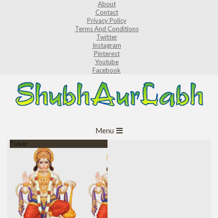
About
Skip
Contact
to
Privacy Policy
Terms And Conditions
content
Twitter
Instagram
Pinterest
Youtube
Facebook
ShubhAurLabh
Primary
Menu
Navigation
Ticker
Menu