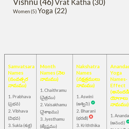
Vishnu
(46)
Vrat Katha
(30)
Yoga
(22)
Women
(5)
Samvatsara
Month
Nakshatra
Anandad
Names
Names (నెల
Names
Yoga
(సంవత్సర
నామము)
(నక్షత్రములు
Names-
నామము)
నామము)
Effect
1. Chaithramu
(అనందడ
1. Prabhava
1. Aswini
చైత్రము
(
)
యోగాలు
(ప్రభవ)
(అశ్విని)
నామము)
2. Vaisakhamu
2. Vibhava
2. Bharani
(వైశాఖము)
1. Ananda
(విభవ)
(భరణి)
3. Jyesthamu
(ఆనంద)
3. Sukla (శుక్ల)
3. Kriththika
(జ్యేష్ఠము)