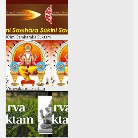
Krimi Samharaka Suktam
Vishwakarma Suktam