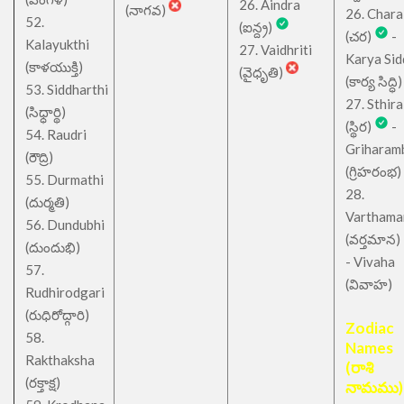
26. Aindra
(నాగవ)
26. Chara
52.
(ఐన్ద్ర)
(చర)
-
Kalayukthi
27. Vaidhriti
Karya Sid
(కాళయుక్తి)
(వైధృతి)
(కార్య సిద్ధి)
53. Siddharthi
27. Sthira
(సిధ్ధార్థి)
(స్థిర)
-
54. Raudri
Griharam
(రౌద్రి)
(గ్రిహరంభ)
55. Durmathi
28.
(దుర్మతి)
Varthama
56. Dundubhi
(వర్తమాన)
(దుందుభి)
- Vivaha
57.
(వివాహ)
Rudhirodgari
(రుధిరోద్గారి)
Zodiac
58.
Names
Rakthaksha
(రాశి
(రక్తాక్ష)
నామము)