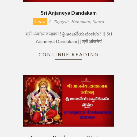
Sri Anjaneya Dandakam
2017-
Stotra
Tagged:
Hanuman
,
Stotra
11-
श्री अंजनेया दण्डकम ! శ్రీ ఆంజనేయ దండకం ! || Sri
22
Anjaneya Dandakam || श्री आंजनेयं
CONTINUE READING