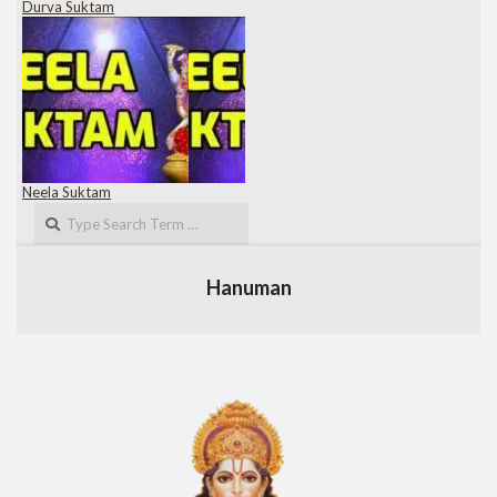
Durva Suktam
Neela Suktam
Search
Hanuman