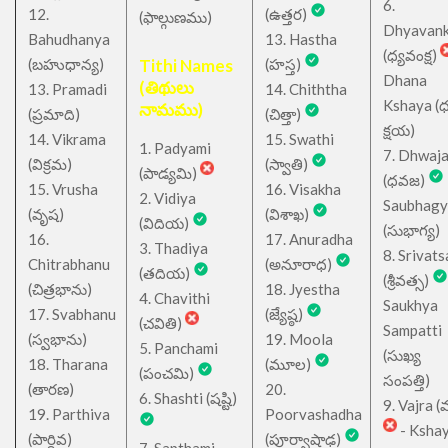
6.
12.
(ఉత్తర)
(ఫాల్గుణము)
Dhyavan
Bahudhanya
13. Hastha
(ధ్యవంక్ష)
(బహుధాన్య)
Tithi Names
(హస్త)
Dhana
(తిథులు
13. Pramadi
14. Chiththa
Kshaya (
నామము)
(ప్రమాది)
(చిత్తా)
క్షయ)
14. Vikrama
15. Swathi
1. Padyami
7. Dhwaj
(విక్రమ)
(స్వాతి)
(పాడ్యమి)
(ధవజ)
15. Vrusha
16. Visakha
2. Vidiya
Saubhagy
(వృష)
(విశాఖ)
(విదియ)
(సుభాగ్య)
16.
17. Anuradha
3. Thadiya
8. Srivats
Chitrabhanu
(అనూరాధ)
(తదియ)
(శ్రీవత్స)
(చిత్రభాను)
18. Jyestha
4. Chavithi
Saukhya
17. Svabhanu
(జ్యేష్ఠ)
(చవితి)
Sampatti
(స్వభాను)
19. Moola
5. Panchami
(సుఖ్య
18. Tharana
(మూల)
(పంచమి)
సంపత్తి)
(తారణ)
20.
6. Shashti (షష్టి)
9. Vajra (వ
19. Parthiva
Poorvashadha
- Ksha
(పార్థివ)
(పూర్వాషాఢ)
7. Sapthami