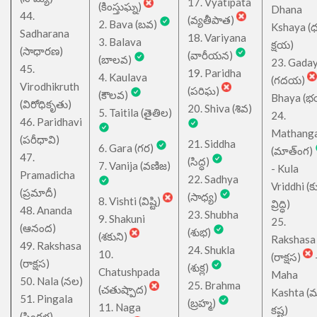
17. Vyatipata
(కింస్తుఘ్న)
Dhana
44.
(వ్యతీపాత)
2. Bava (బవ)
Kshaya (
Sadharana
18. Variyana
3. Balava
క్షయ)
(సాధారణ)
(వారీయన)
(బాలవ)
23. Gada
45.
19. Paridha
4. Kaulava
(గదయ)
Virodhikruth
(పరిఘ)
(కౌలవ)
Bhaya (
(విరోధికృతు)
20. Shiva (శివ)
5. Taitila (తైతిల)
24.
46. Paridhavi
Mathang
(పరీధావి)
21. Siddha
6. Gara (గర)
(మాత్ంగ)
47.
(సిద్ధ)
7. Vanija (వణిజ)
- Kula
Pramadicha
22. Sadhya
Vriddhi (క
(ప్రమాదీ)
(సాధ్య)
8. Vishti (విష్టి)
వ్రిద్ధి)
48. Ananda
23. Shubha
9. Shakuni
25.
(ఆనంద)
(శుభ)
(శకుని)
Rakshasa
49. Rakshasa
24. Shukla
10.
(రాక్షస)
(రాక్షస)
(శుక్ల)
Chatushpada
Maha
50. Nala (నల)
25. Brahma
(చతుష్పాద)
Kashta (
51. Pingala
(బ్రహ్మ)
11. Naga
కష్ట)
(పింగళ)