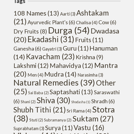
Tags
Ashtakam
108 Names
(13)
Aarti
(3)
(21)
Ayurvedic Plant's
(6)
Cow
(6)
Chalisa
(4)
Durga
(54)
Dwadasa
Dry Fruits
(8)
Ekadashi
(31)
(20)
Fruits
(11)
Hanuman
Guru
(11)
Ganesha
(6)
Gayatri
(3)
Kavacham
(23)
(14)
Krishna
(9)
Mantra
Lakshmi
(12)
Mahavidya
(12)
(20)
Mudra
(14)
Men
(4)
Narasimha
(3)
Natural Remedies
(39)
Other
(25)
Saptashati
(13)
Saraswathi
Sai Baba
(2)
Shiva
(30)
(6)
Shradh
(6)
Shani
(2)
Shodasha
(1)
Stotra
Shubh Tithi
(21)
Sri Rama
(4)
(38)
Suktam
(27)
Stuti
(2)
Subramanya
(2)
Vastu
(16)
Surya
(11)
Suprabhatam
(3)