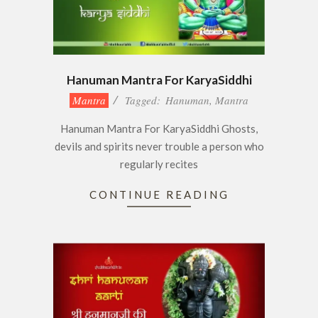
Hanuman Mantra For KaryaSiddhi
2020-
Mantra
Tagged:
Hanuman
,
Mantra
12-
Hanuman Mantra For KaryaSiddhi Ghosts,
06
devils and spirits never trouble a person who
regularly recites
CONTINUE READING