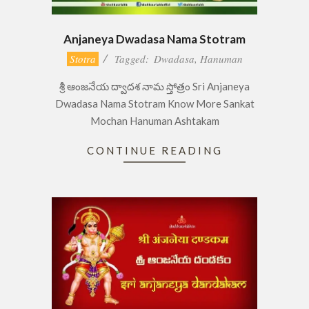
Anjaneya Dwadasa Nama Stotram
2019-
Stotra
Tagged:
Dwadasa
,
Hanuman
01-
శ్రీ ఆంజనేయ ద్వాదశ నామ స్తోత్రం Sri Anjaneya
12
Dwadasa Nama Stotram Know More Sankat
Mochan Hanuman Ashtakam
CONTINUE READING