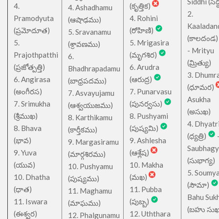
Siddhi (సిద్ధ
4.
(కృత్తిక)
4. Ashadhamu
2.
Pramodyuta
4. Rohini
(ఆషాఢము)
Kaaladan
(ప్రమోదూత)
(రోహిణి)
5. Sravanamu
(కాలదండ
5.
5. Mrigasira
(శ్రావణము)
- Mrityu
Prajothpatthi
(మృగశిర)
6.
(మ్రిత్యు)
(ప్రజోత్పత్తి)
6. Arudra
Bhadhrapadamu
3. Dhumr
6. Angirasa
(ఆరుద్ర)
(బాధ్రపదము)
(ధూమర)
(అంగీరస)
7. Punarvasu
7. Asvayujamu
Asukha
7. Srimukha
(పునర్వసు)
(ఆశ్వయుజము)
(అసుఖ)
(శ్రీముఖ)
8. Pushyami
8. Karthikamu
4. Dhyatr
8. Bhava
(పుష్యమి)
(కార్తీకము)
(ధ్యత్రి)
(భావ)
9. Ashlesha
9. Margasiramu
Saubhagy
9. Yuva
(ఆశ్లేష)
(మార్గశిరము)
(సుభాగ్య)
(యువ)
10. Makha
10. Pushyamu
5. Soumy
10. Dhatha
(మఖ)
(పుష్యము)
(సౌమా)
(ధాత)
11. Pubba
11. Maghamu
Bahu Suk
11. Iswara
(పుబ్బ)
(మాఘము)
(బహు సుఖ
(ఈశ్వర)
12. Uththara
12. Phalgunamu