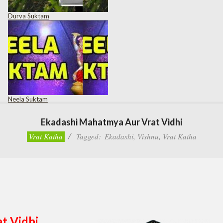
Durva Suktam
Neela Suktam
Ekadashi Mahatmya Aur Vrat Vidhi
Vrat Katha
Tagged:
Ekadashi
,
Vishnu
,
Vrat Katha
t Vidhi