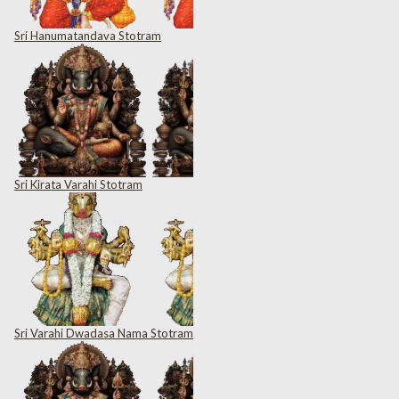
Sri Hanumatandava Stotram
Sri Kirata Varahi Stotram
Sri Varahi Dwadasa Nama Stotram