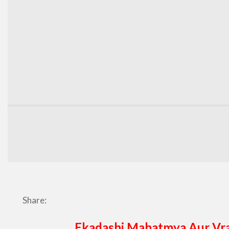
Share:
Ekadashi Mahatmya Aur Vra