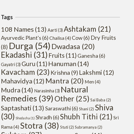
Tags
Ashtakam
(21)
108 Names
(13)
Aarti
(3)
Dry Fruits
Ayurvedic Plant's
(6)
Cow
(6)
Chalisa
(4)
Durga
(54)
Dwadasa
(20)
(8)
Ekadashi
(31)
Fruits
(11)
Ganesha
(6)
Hanuman
(14)
Guru
(11)
Gayatri
(3)
Kavacham
(23)
Lakshmi
(12)
Krishna
(9)
Mantra
(20)
Mahavidya
(12)
Men
(4)
Natural
Mudra
(14)
Narasimha
(3)
Remedies
(39)
Other
(25)
Sai Baba
(2)
Shiva
Saptashati
(13)
Saraswathi
(6)
Shani
(2)
(30)
Shubh Tithi
(21)
Shradh
(6)
Sri
Shodasha
(1)
Stotra
(38)
Rama
(4)
Stuti
(2)
Subramanya
(2)