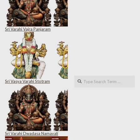
Sri Varahi Vajra Panjaram
Search
Sri Vasya Varahi Stotram
Sri Varahi Dwadasa Namavali