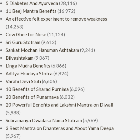
5 Diabetes And Ayurveda
(28,116)
11 Beej Mantra Benefits
(16,972)
An effective felt experiment to remove weakness
(14,253)
Cow Ghee for Nose
(11,124)
Sri Guru Stotram
(9,613)
Sankat Mochan Hanuman Ashtakam
(9,241)
Bilvashtakam
(9,067)
Linga Mudra Benefits
(6,866)
Aditya Hrudaya Stotra
(6,824)
Varahi Devi Stuti
(6,606)
10 Benefits of Sharad Purnima
(6,096)
20 Benefits of Punarnava
(6,032)
20 Powerful Benefits and Lakshmi Mantra on Diwali
(5,988)
Subramanya Dwadasa Nama Stotram
(5,969)
3 Best Mantra on Dhanteras and About Yama Deepa
(5,967)