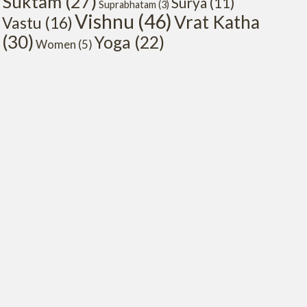
Suktam
(27)
Surya
(11)
Suprabhatam
(3)
Vishnu
(46)
Vrat Katha
Vastu
(16)
(30)
Yoga
(22)
Women
(5)