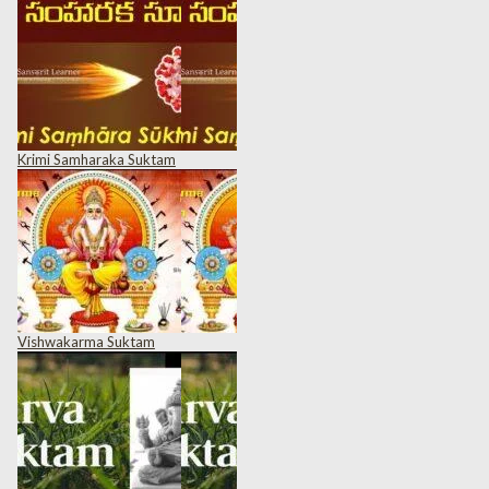
Krimi Samharaka Suktam
Vishwakarma Suktam