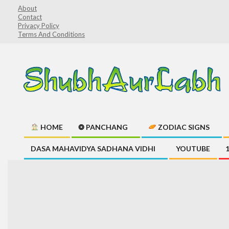
Skip
About
Contact
to
Privacy Policy
content
Terms And Conditions
ShubhAurLabh
HOME
❂ PANCHANG
ZODIAC SIGNS
Primary
DASA MAHAVIDYA SADHANA VIDHI
YOUTUBE
Navigation
Menu