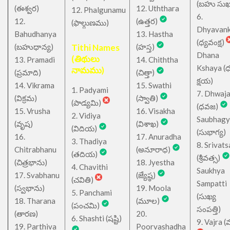
(బహు సుఖ
(ఈశ్వర)
12. Uththara
12. Phalgunamu
6.
12.
(ఉత్తర)
(ఫాల్గుణము)
Dhyavan
Bahudhanya
13. Hastha
(ధ్యవంక్ష)
(బహుధాన్య)
Tithi Names
(హస్త)
Dhana
(తిథులు
13. Pramadi
14. Chiththa
Kshaya (
నామము)
(ప్రమాది)
(చిత్తా)
క్షయ)
14. Vikrama
15. Swathi
1. Padyami
7. Dhwaj
(విక్రమ)
(స్వాతి)
(పాడ్యమి)
(ధవజ)
15. Vrusha
16. Visakha
2. Vidiya
Saubhagy
(వృష)
(విశాఖ)
(విదియ)
(సుభాగ్య)
16.
17. Anuradha
3. Thadiya
8. Srivats
Chitrabhanu
(అనూరాధ)
(తదియ)
(శ్రీవత్స)
(చిత్రభాను)
18. Jyestha
4. Chavithi
Saukhya
17. Svabhanu
(జ్యేష్ఠ)
(చవితి)
Sampatti
(స్వభాను)
19. Moola
5. Panchami
(సుఖ్య
18. Tharana
(మూల)
(పంచమి)
సంపత్తి)
(తారణ)
20.
6. Shashti (షష్టి)
9. Vajra (వ
19. Parthiva
Poorvashadha