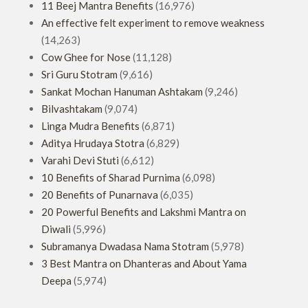
11 Beej Mantra Benefits
(16,976)
An effective felt experiment to remove weakness
(14,263)
Cow Ghee for Nose
(11,128)
Sri Guru Stotram
(9,616)
Sankat Mochan Hanuman Ashtakam
(9,246)
Bilvashtakam
(9,074)
Linga Mudra Benefits
(6,871)
Aditya Hrudaya Stotra
(6,829)
Varahi Devi Stuti
(6,612)
10 Benefits of Sharad Purnima
(6,098)
20 Benefits of Punarnava
(6,035)
20 Powerful Benefits and Lakshmi Mantra on
Diwali
(5,996)
Subramanya Dwadasa Nama Stotram
(5,978)
3 Best Mantra on Dhanteras and About Yama
Deepa
(5,974)