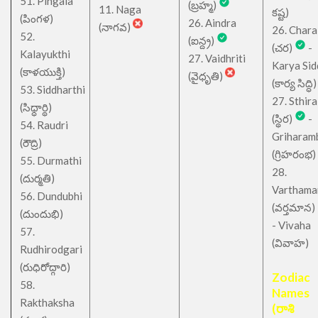
51. Pingala
(బ్రహ్మ)
11. Naga
కష్ట)
(పింగళ)
26. Aindra
(నాగవ)
26. Chara
52.
(ఐన్ద్ర)
(చర)
-
Kalayukthi
27. Vaidhriti
Karya Sid
(కాళయుక్తి)
(వైధృతి)
(కార్య సిద్ధి)
53. Siddharthi
27. Sthira
(సిధ్ధార్థి)
(స్థిర)
-
54. Raudri
Griharam
(రౌద్రి)
(గ్రిహరంభ)
55. Durmathi
28.
(దుర్మతి)
Varthama
56. Dundubhi
(వర్తమాన)
(దుందుభి)
- Vivaha
57.
(వివాహ)
Rudhirodgari
(రుధిరోద్గారి)
Zodiac
58.
Names
Rakthaksha
(రాశి