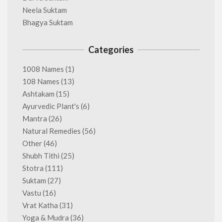
Neela Suktam
Bhagya Suktam
Categories
1008 Names
(1)
108 Names
(13)
Ashtakam
(15)
Ayurvedic Plant's
(6)
Mantra
(26)
Natural Remedies
(56)
Other
(46)
Shubh Tithi
(25)
Stotra
(111)
Suktam
(27)
Vastu
(16)
Vrat Katha
(31)
Yoga & Mudra
(36)