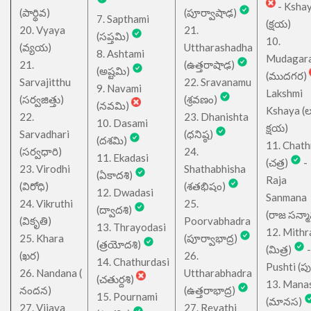
- Ksha
(పార్థివ)
(పూర్వాషాఢ)
7. Sapthami
(క్షయ)
20. Vyaya
21.
(సప్తమి)
10.
(వ్యయ)
Uttharashadha
8. Ashtami
Mudagar
21.
(ఉత్తరాషాఢ)
(అష్టమి)
(ముదగర)
Sarvajitthu
22. Sravanamu
9. Navami
Lakshmi
(సర్వజిత్తు)
(శ్రవణం)
(నవమి)
Kshaya (లక్ష
22.
23. Dhanishta
10. Dasami
క్షయ)
Sarvadhari
(ధనిష్ఠ)
(దశమి)
11. Chath
(సర్వధారి)
24.
11. Ekadasi
(చత్ర)
-
23. Virodhi
Shathabhisha
(ఏకాదశి)
Raja
(విరోధి)
(శతభిషం)
12. Dwadasi
Sanmana
24. Vikruthi
25.
(ద్వాదశి)
(రాజ సన్మ
(వికృతి)
Poorvabhadra
13. Thrayodasi
12. Mithr
25. Khara
(పూర్వాభాద్ర)
(త్రయోదశి)
(మిత్ర)
-
(ఖర)
26.
14. Chathurdasi
Pushti (పుష్
26. Nandana (
Uttharabhadra
(చతుర్దశి)
13. Mana
నందన)
(ఉత్తరాభాద్ర)
15. Pournami
(మానస)
27. Vijaya
27. Revathi