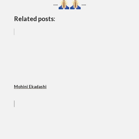
….
….
Related posts:
Mohini Ekadashi