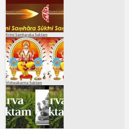
Krimi Samharaka Suktam
Vishwakarma Suktam