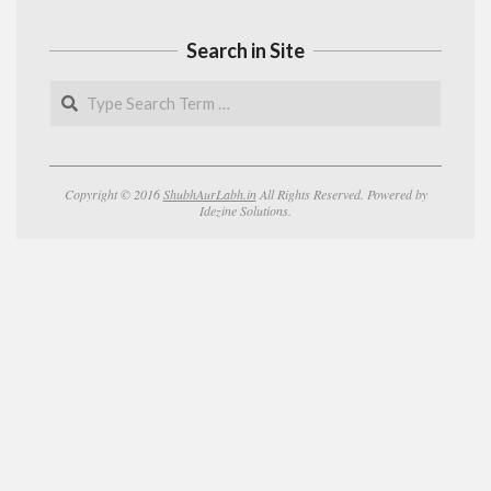
Search in Site
Search
Copyright © 2016
ShubhAurLabh.in
All Rights Reserved. Powered by
Idezine Solutions.