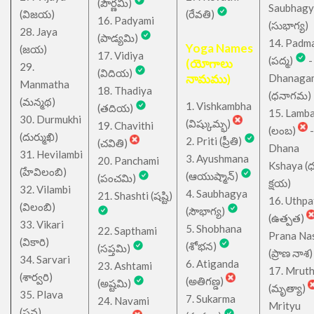
(పౌర్ణమి)
Saubhagy
(విజయ)
(రేవతి)
16. Padyami
(సుభాగ్య)
28. Jaya
(పాడ్యమి)
14. Padm
Yoga Names
(జయ)
17. Vidiya
(పద్మ)
-
(యోగాలు
29.
(విదియ)
నామము)
Dhanaga
Manmatha
18. Thadiya
(ధనాగమ)
(మన్మథ)
1. Vishkambha
(తదియ)
15. Lamb
30. Durmukhi
(విష్కుమ్భ)
19. Chavithi
(లంబ)
-
(దుర్ముఖి)
2. Priti (ప్రీతి)
(చవితి)
Dhana
31. Hevilambi
3. Ayushmana
20. Panchami
Kshaya (
(హేవిలంబి)
(ఆయుష్మాన్)
(పంచమి)
క్షయ)
32. Vilambi
4. Saubhagya
21. Shashti (షష్టి)
16. Uthpa
(విలంబి)
(సౌభాగ్య)
(ఉత్పత)
33. Vikari
5. Shobhana
22. Sapthami
Prana Na
(వికారి)
(శోభన)
(సప్తమి)
(ప్రాణ నాశ)
34. Sarvari
6. Atiganda
23. Ashtami
17. Mrut
(శార్వరి)
(అతిగణ్డ)
(అష్టమి)
(మృత్యా)
35. Plava
7. Sukarma
24. Navami
Mrityu
(ప్లవ)