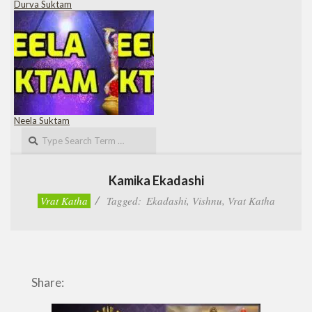
Durva Suktam
Neela Suktam
Search
Kamika Ekadashi
Vrat Katha
Tagged:
Ekadashi
,
Vishnu
,
Vrat Katha
Share: