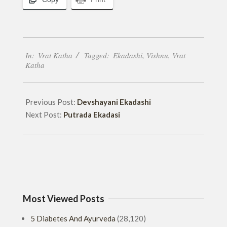
2017-
In:
Vrat Katha
Tagged:
Ekadashi
,
Vishnu
,
Vrat
02-
Katha
14
Previous Post:
Devshayani Ekadashi
Next Post:
Putrada Ekadasi
Most Viewed Posts
5 Diabetes And Ayurveda
(28,120)