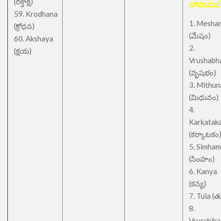
(రక్తాక్ష)
నామము)
59. Krodhana
1. Mesha
(క్రోధన)
(మేషం)
60. Akshaya
2.
(క్షయ)
Vrushabh
(వృషభం)
3. Mithu
(మిధునం)
4.
Karkatak
(కర్కాటకం
5. Simham
(సింహం)
6. Kanya
(కన్య)
7. Tula (త
8.
Vruschik