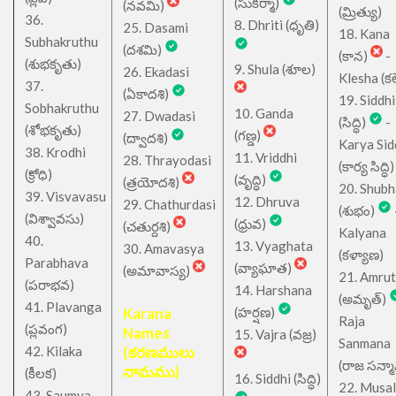
(సుకర్మా)
(నవమి)
(మ్రిత్యు)
36.
8. Dhriti (ధృతి)
25. Dasami
18. Kana
Subhakruthu
(దశమి)
(కాన)
-
(శుభకృతు)
9. Shula (శూల)
26. Ekadasi
Klesha (కల
37.
(ఏకాదశి)
19. Siddhi
Sobhakruthu
10. Ganda
27. Dwadasi
(సిద్ధి)
-
(శోభకృతు)
(గణ్డ)
(ద్వాదశి)
Karya Sid
38. Krodhi
11. Vriddhi
28. Thrayodasi
(కార్య సిద్ధి)
(క్రోధి)
(వృద్ధి)
(త్రయోదశి)
20. Shub
39. Visvavasu
12. Dhruva
29. Chathurdasi
(శుభం)
(విశ్వావసు)
(ధ్రువ)
(చతుర్దశి)
Kalyana
40.
13. Vyaghata
30. Amavasya
(కళ్యాణ)
Parabhava
(వ్యాఘాత)
(అమావాస్య)
21. Amru
(పరాభవ)
14. Harshana
(అమృత్)
41. Plavanga
Karana
(హర్షణ)
Raja
(ప్లవంగ)
Names
15. Vajra (వజ్ర)
Sanmana
42. Kilaka
(కరణములు
(రాజ సన్మ
నామము)
(కీలక)
16. Siddhi (సిద్ధి)
22. Musa
43. Saumya