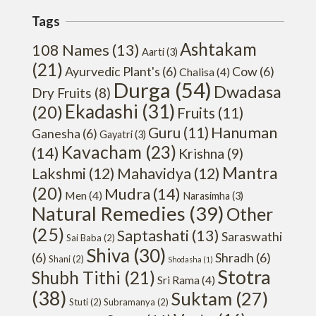
Tags
Ashtakam
108 Names
(13)
Aarti
(3)
(21)
Ayurvedic Plant's
(6)
Cow
(6)
Chalisa
(4)
Durga
(54)
Dwadasa
Dry Fruits
(8)
Ekadashi
(31)
(20)
Fruits
(11)
Hanuman
Guru
(11)
Ganesha
(6)
Gayatri
(3)
Kavacham
(23)
(14)
Krishna
(9)
Mantra
Lakshmi
(12)
Mahavidya
(12)
(20)
Mudra
(14)
Men
(4)
Narasimha
(3)
Natural Remedies
(39)
Other
(25)
Saptashati
(13)
Saraswathi
Sai Baba
(2)
Shiva
(30)
(6)
Shradh
(6)
Shani
(2)
Shodasha
(1)
Stotra
Shubh Tithi
(21)
Sri Rama
(4)
(38)
Suktam
(27)
Stuti
(2)
Subramanya
(2)