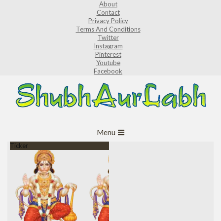
About
Skip
Contact
to
Privacy Policy
Terms And Conditions
content
Twitter
Instagram
Pinterest
Youtube
Facebook
ShubhAurLabh
Primary
Menu
Navigation
Ticker
Menu