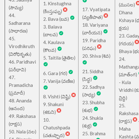
1. Kinstughna
(ముసల)
(సౌమ్య)
17. Vyatipata
(కింస్తుఘ్న)
Dhana
44.
(వ్యతీపాత)
2. Bava (బవ)
Kshaya (
Sadharana
18. Variyana
3. Balava
క్షయ)
(సాధారణ)
(వారీయన)
(బాలవ)
23. Gada
45.
19. Paridha
4. Kaulava
(గదయ)
Virodhikruth
(పరిఘ)
(కౌలవ)
Bhaya (
(విరోధికృతు)
20. Shiva (శివ)
5. Taitila (తైతిల)
24.
46. Paridhavi
Mathang
(పరీధావి)
21. Siddha
6. Gara (గర)
(మాత్ంగ)
47.
(సిద్ధ)
7. Vanija (వణిజ)
- Kula
Pramadicha
22. Sadhya
Vriddhi (క
(ప్రమాదీ)
(సాధ్య)
8. Vishti (విష్టి)
వ్రిద్ధి)
48. Ananda
23. Shubha
9. Shakuni
25.
(ఆనంద)
(శుభ)
(శకుని)
Rakshasa
49. Rakshasa
24. Shukla
10.
(రాక్షస)
(రాక్షస)
(శుక్ల)
Chatushpada
Maha
50. Nala (నల)
25. Brahma
(చతుష్పాద)
Kashta (