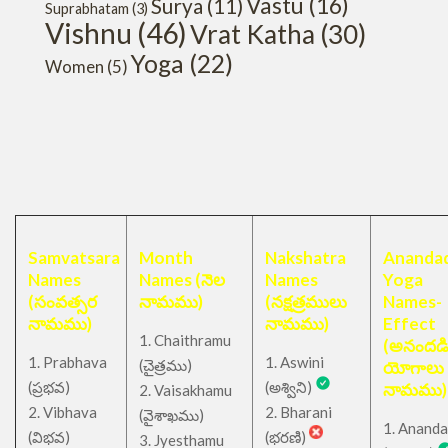
Vastu
(16)
Surya
(11)
Suprabhatam
(3)
Vishnu
(46)
Vrat Katha
(30)
Yoga
(22)
Women
(5)
Samvatsara
Month
Nakshatra
Anandad
Names
Names (నెల
Names
Yoga
(సంవత్సర
నామము)
(నక్షత్రములు
Names-
నామము)
నామము)
Effect
1. Chaithramu
(అనందడ
1. Prabhava
1. Aswini
చైత్రము
(
)
యోగాలు
(ప్రభవ)
(అశ్విని)
నామము)
2. Vaisakhamu
2. Vibhava
2. Bharani
(వైశాఖము)
1. Ananda
(విభవ)
(భరణి)
3. Jyesthamu