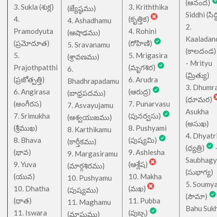
(ఆనంద)
3. Sukla (శుక్ల)
3. Kriththika
(జ్యేష్ఠము)
Siddhi (సిద్ధ
4.
(కృత్తిక)
4. Ashadhamu
2.
Pramodyuta
4. Rohini
(ఆషాఢము)
Kaaladan
(ప్రమోదూత)
(రోహిణి)
5. Sravanamu
(కాలదండ
5.
5. Mrigasira
(శ్రావణము)
- Mrityu
Prajothpatthi
(మృగశిర)
6.
(మ్రిత్యు)
(ప్రజోత్పత్తి)
6. Arudra
Bhadhrapadamu
3. Dhumr
6. Angirasa
(ఆరుద్ర)
(బాధ్రపదము)
(ధూమర)
(అంగీరస)
7. Punarvasu
7. Asvayujamu
Asukha
7. Srimukha
(పునర్వసు)
(ఆశ్వయుజము)
(అసుఖ)
(శ్రీముఖ)
8. Pushyami
8. Karthikamu
4. Dhyatr
8. Bhava
(పుష్యమి)
(కార్తీకము)
(ధ్యత్రి)
(భావ)
9. Ashlesha
9. Margasiramu
Saubhagy
9. Yuva
(ఆశ్లేష)
(మార్గశిరము)
(సుభాగ్య)
(యువ)
10. Makha
10. Pushyamu
5. Soumy
10. Dhatha
(మఖ)
(పుష్యము)
(సౌమా)
(ధాత)
11. Pubba
11. Maghamu
Bahu Suk
11. Iswara
(పుబ్బ)
(మాఘము)