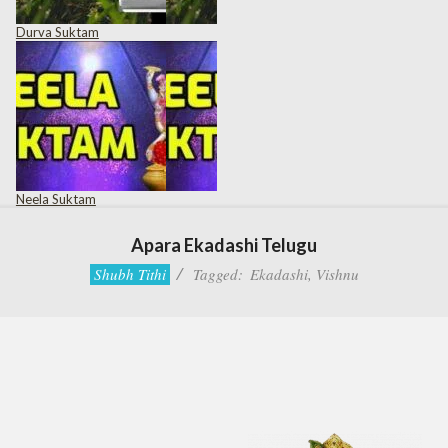
Durva Suktam
Neela Suktam
Apara Ekadashi Telugu
Shubh Tithi
Tagged:
Ekadashi
,
Vishnu