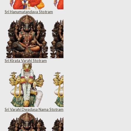
Sri Hanumatandava Stotram
Sri Kirata Varahi Stotram
Sri Varahi Dwadasa Nama Stotram