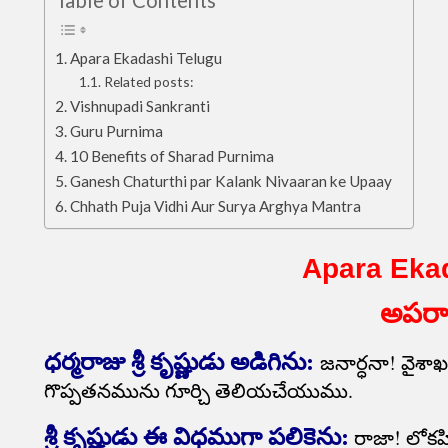
Table of Contents
Apara Ekadashi Telugu
Related posts:
Vishnupadi Sankranti
Guru Purnima
10 Benefits of Sharad Purnima
Ganesh Chaturthi par Kalank Nivaaran ke Upaay
Chhath Puja Vidhi Aur Surya Arghya Mantra
Apara Eka
అపరా
ధర్మరాజు శ్రీ కృష్ణుడు అడిగిను:
జనార్ధనా! వైశా
గొప్పతనమును గూర్చి తెలియచేయుము.
శ్రీ కృష్ణుడు ఈ విధముగా పలికెను:
రాజా! లోకహ