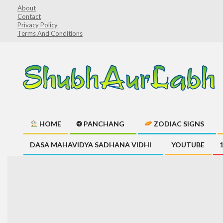
Skip
About
Contact
to
Privacy Policy
content
Terms And Conditions
ShubhAurLabh
HOME
❂ PANCHANG
ZODIAC SIGNS
Primary
DASA MAHAVIDYA SADHANA VIDHI
YOUTUBE
Navigation
Menu