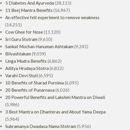
5 Diabetes And Ayurveda
(28,115)
11 Beej Mantra Benefits
(16,967)
An effective felt experiment to remove weakness
(14,251)
Cow Ghee for Nose
(11,120)
Sri Guru Stotram
(9,610)
Sankat Mochan Hanuman Ashtakam
(9,241)
Bilvashtakam
(9,059)
Linga Mudra Benefits
(6,862)
Aditya Hrudaya Stotra
(6,822)
Varahi Devi Stuti
(6,595)
10 Benefits of Sharad Purnima
(6,095)
20 Benefits of Punarnava
(6,026)
20 Powerful Benefits and Lakshmi Mantra on Diwali
(5,986)
3 Best Mantra on Dhanteras and About Yama Deepa
(5,964)
Subramanya Dwadasa Nama Stotram
(5,956)