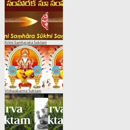
Krimi Samharaka Suktam
Vishwakarma Suktam