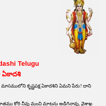
dashi Telugu
 ఏకాదశి
ఖ మాసములోని కృష్ణపక్ష ఏకాదశిని ఏమని పేరు? దాని
ితము కోరి నీవు మంచి మాటను అడిగినావు, వైశాఖ