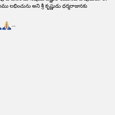
 లభించును అని శ్రీ కృష్ణుడు ధర్మరాజునకు
….