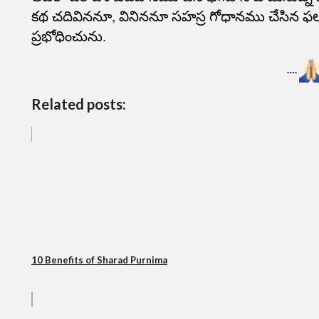
కథ చదివిననూ, వినిననూ సహస్ర గోధానము చేసిన ఫలము
ప్రభోధించును.
….
Related posts:
10 Benefits of Sharad Purnima