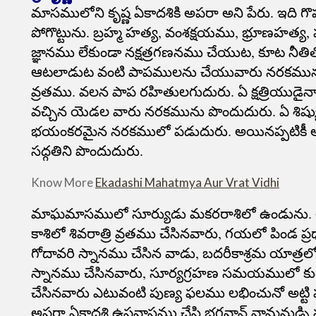
మాసములోని కృష్ణ ఏకాదశికి అపరా అని పేరు. ఇది 
పోగొట్టును. బ్రహ్మ హత్య, వంశక్షయము, భ్రూణహత్య, 
జ్ఞానము లేకుండా నక్షత్రగణనము చేయుట, కూట న
ఆటలాడుట వంటి పాపములను చేయువారు నరకమునకు
వ్రతము. వలన పాప రహితులగుదురు. ఏ క్షత్రియుడైనా 
వచ్చిన యెడల వారు నరకమును పొందుదురు. ఏ శిష్య
భయంకరమైన నరకములో పడుదురు. అయినప్పటికీ అటు
సద్గతిని పొందుదురు.
Know More
Ekadashi Mahatmya Aur Vrat Vidhi
మాఘమాసములో సూర్యుడు మకరరాశిలో ఉండును. 
కాశిలో శివరాత్రి వ్రతము చేసినవారు, గయలో పిండ 
గోదావరి స్నానము చేసిన వాడు, బదరీకాశ్రమ యాత్రలో
స్నానము చేసినవారు, సూర్యగ్రహణ సమయములో కుర
చేసినవారు ఎటువంటి పుణ్య ఫలము లభించునో అట్టి 
అపరా ఏకాదశి ఉపవాసము చేసి భగవాన్ వామనుడ్ని 