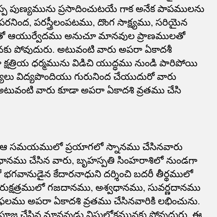
గొప్ప పుణ్యమును ప్రసాదించుటయే గాక అనేక పాపములను
పరనింద, పరస్త్రీలంపటము, దొంగ సాక్ష్యము, సరియైన
ీతితో ఆయుర్వేదము అనుచూ మానవుల ప్రాణములతో
 పోవుదురు. అటువంటి వారు అపరా ఏకాదశీ
క్షత్రియ ధర్మమును విడిచి యుద్ధము నుండి పారిపోయి
ులు విద్యపొందియు గురునింద చేయుదురో వారు
వంటి వారు కూడా అపరా ఏకాదశి వ్రతము చేసి
ఆ సమయములో ప్రయాగలో స్నానము చేసినవారు
ప్రధానము చేసిన వారు, బృహస్పతి సింహరాశిలో నుండగా
 భగవానుడైన కేదారనాధుని దర్శించి బదరీ తీర్థములో
ుక్షత్రములో గజదానము, అశ్వధానము, సువర్ణదానము
ఫలము అపరా ఏకాదశి వ్రతము చేసినవారికి లభించును.
పూజ చేసిన మానవుడు విష్ణులోకమునకు పోవుదురు. ఈ