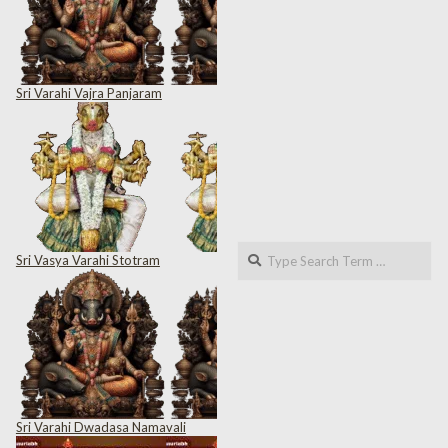
Sri Varahi Vajra Panjaram
Search
Sri Vasya Varahi Stotram
Sri Varahi Dwadasa Namavali