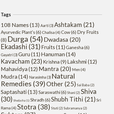
Tags
Ashtakam
(21)
108 Names
(13)
Aarti
(3)
Dry Fruits
Ayurvedic Plant's
(6)
Cow
(6)
Chalisa
(4)
Durga
(54)
Dwadasa
(20)
(8)
Ekadashi
(31)
Fruits
(11)
Ganesha
(6)
Hanuman
(14)
Guru
(11)
Gayatri
(3)
Kavacham
(23)
Lakshmi
(12)
Krishna
(9)
Mantra
(20)
Mahavidya
(12)
Men
(4)
Natural
Mudra
(14)
Narasimha
(3)
Remedies
(39)
Other
(25)
Sai Baba
(2)
Shiva
Saptashati
(13)
Saraswathi
(6)
Shani
(2)
(30)
Shubh Tithi
(21)
Shradh
(6)
Sri
Shodasha
(1)
Stotra
(38)
Rama
(4)
Stuti
(2)
Subramanya
(2)