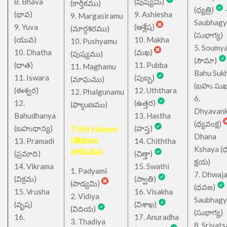
8. Bhava
(పుష్యమి)
(కార్తీకము)
(ధ్యత్రి)
(భావ)
9. Ashlesha
9. Margasiramu
Saubhagy
9. Yuva
(ఆశ్లేష)
(మార్గశిరము)
(సుభాగ్య)
(యువ)
10. Makha
10. Pushyamu
5. Soumy
10. Dhatha
(మఖ)
(పుష్యము)
(సౌమా)
(ధాత)
11. Pubba
11. Maghamu
Bahu Suk
11. Iswara
(పుబ్బ)
(మాఘము)
(బహు సుఖ
(ఈశ్వర)
12. Uththara
12. Phalgunamu
6.
12.
(ఉత్తర)
(ఫాల్గుణము)
Dhyavan
Bahudhanya
13. Hastha
(ధ్యవంక్ష)
(బహుధాన్య)
Tithi Names
(హస్త)
Dhana
(తిథులు
13. Pramadi
14. Chiththa
Kshaya (
నామము)
(ప్రమాది)
(చిత్తా)
క్షయ)
14. Vikrama
15. Swathi
1. Padyami
7. Dhwaj
(విక్రమ)
(స్వాతి)
(పాడ్యమి)
(ధవజ)
15. Vrusha
16. Visakha
2. Vidiya
Saubhagy
(వృష)
(విశాఖ)
(విదియ)
(సుభాగ్య)
16.
17. Anuradha
3. Thadiya
8. Srivats