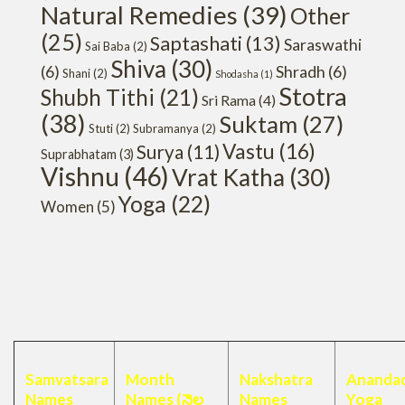
Natural Remedies
(39)
Other
(25)
Saptashati
(13)
Saraswathi
Sai Baba
(2)
Shiva
(30)
(6)
Shradh
(6)
Shani
(2)
Shodasha
(1)
Stotra
Shubh Tithi
(21)
Sri Rama
(4)
(38)
Suktam
(27)
Stuti
(2)
Subramanya
(2)
Vastu
(16)
Surya
(11)
Suprabhatam
(3)
Vishnu
(46)
Vrat Katha
(30)
Yoga
(22)
Women
(5)
Samvatsara
Month
Nakshatra
Anandad
Names
Names (నెల
Names
Yoga