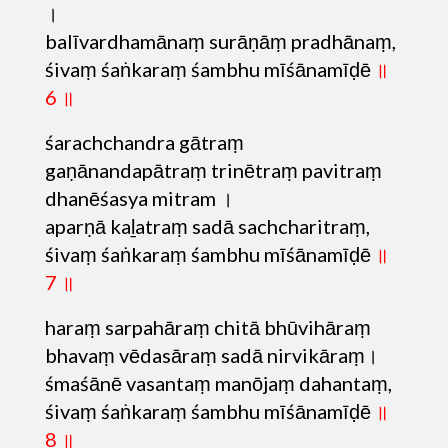
।
balīvardhamānaṃ surāṇāṃ pradhānaṃ,
śivaṃ śaṅkaraṃ śambhu mīśānamīḍē
॥
6 ॥
śarachchandra gātraṃ
gaṇānandapātraṃ trinētraṃ pavitraṃ
dhanēśasya mitram ।
aparṇā kaḻatraṃ sadā sachcharitraṃ,
śivaṃ śaṅkaraṃ śambhu mīśānamīḍē
॥
7 ॥
haraṃ sarpahāraṃ chitā bhūvihāraṃ
bhavaṃ vēdasāraṃ sadā nirvikāraṃ।
śmaśānē vasantaṃ manōjaṃ dahantaṃ,
śivaṃ śaṅkaraṃ śambhu mīśānamīḍē
॥
8 ॥