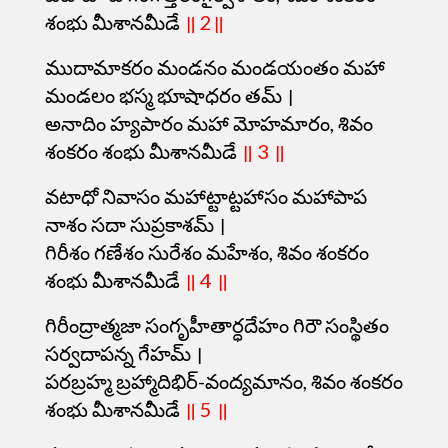
శంభు మీశానమీడే
॥ 2॥
ముదామాకరం మండనం మండయంతం మహా
మండలం భస్మ భూషాధరం తమ్ ।
అనాదిం హ్యపారం మహా మోహమారం, శివం
శంకరం శంభు మీశానమీడే
॥ 3 ॥
వటాధో నివాసం మహాట్టాట్టహాసం మహాపాప
నాశం సదా సుప్రకాశమ్ ।
గిరీశం గణేశం సురేశం మహేశం, శివం శంకరం
శంభు మీశానమీడే
॥ 4 ॥
గిరీంద్రాత్మజా సంగృహీతార్ధదేహం గిరౌ సంస్థితం
సర్వదాపన్న గేహమ్ ।
పరబ్రహ్మ బ్రహ్మాదిభిర్-వంద్యమానం, శివం శంకరం
శంభు మీశానమీడే
॥ 5 ॥