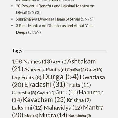
20 Powerful Benefits and Lakshmi Mantra on
Diwali
(5,993)
Subramanya Dwadasa Nama Stotram
(5,975)
3 Best Mantra on Dhanteras and About Yama
Deepa
(5,969)
Tags
Ashtakam
108 Names
(13)
Aarti
(3)
(21)
Ayurvedic Plant's
(6)
Cow
(6)
Chalisa
(4)
Durga
(54)
Dwadasa
Dry Fruits
(8)
Ekadashi
(31)
(20)
Fruits
(11)
Hanuman
Guru
(11)
Ganesha
(6)
Gayatri
(3)
Kavacham
(23)
(14)
Krishna
(9)
Mantra
Lakshmi
(12)
Mahavidya
(12)
(20)
Mudra
(14)
Men
(4)
Narasimha
(3)