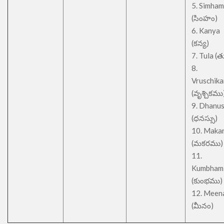
5. Simham
(సింహం)
6. Kanya
(కన్య)
7. Tula (త
8.
Vruschik
(వృశ్చికము
9. Dhanu
(ధనస్సు)
10. Maka
(మకరము)
11.
Kumbham
(కుంభము)
12. Meen
(మీనం)