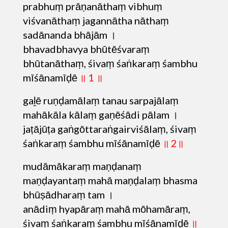
prabhuṃ prāṇanāthaṃ vibhuṃ
viśvanāthaṃ jagannātha nāthaṃ
sadānanda bhājām ।
bhavadbhavya bhūtēśvaraṃ
bhūtanāthaṃ, śivaṃ śaṅkaraṃ śambhu
mīśānamīḍē
॥ 1 ॥
gaḻē ruṇḍamālaṃ tanau sarpajālaṃ
mahākāla kālaṃ gaṇēśādi pālam ।
jaṭājūṭa gaṅgōttaraṅgairviśālaṃ, śivaṃ
śaṅkaraṃ śambhu mīśānamīḍē
॥ 2॥
mudāmākaraṃ maṇḍanaṃ
maṇḍayantaṃ mahā maṇḍalaṃ bhasma
bhūṣādharaṃ tam ।
anādiṃ hyapāraṃ mahā mōhamāraṃ,
śivaṃ śaṅkaraṃ śambhu mīśānamīḍē
॥