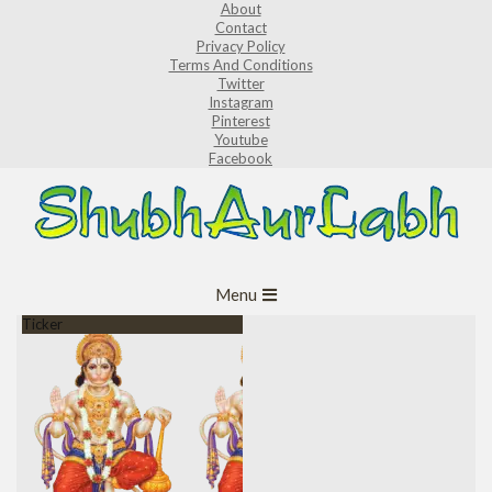
About
Skip
Contact
to
Privacy Policy
Terms And Conditions
content
Twitter
Instagram
Pinterest
Youtube
Facebook
ShubhAurLabh
Primary
Menu
Navigation
Ticker
Menu