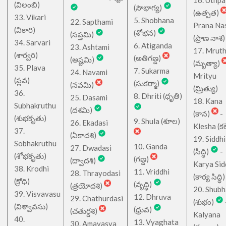
16. Uthpa
(విలంబి)
(సౌభాగ్య)
(ఉత్పత)
33. Vikari
5. Shobhana
22. Sapthami
Prana Na
(వికారి)
(శోభన)
(సప్తమి)
(ప్రాణ నాశ)
34. Sarvari
6. Atiganda
23. Ashtami
17. Mrut
(శార్వరి)
(అతిగణ్డ)
(అష్టమి)
(మృత్యా)
35. Plava
7. Sukarma
24. Navami
Mrityu
(ప్లవ)
(సుకర్మా)
(నవమి)
(మ్రిత్యు)
36.
8. Dhriti (ధృతి)
25. Dasami
18. Kana
Subhakruthu
(దశమి)
(కాన)
-
(శుభకృతు)
9. Shula (శూల)
26. Ekadasi
Klesha (కల
37.
(ఏకాదశి)
19. Siddhi
Sobhakruthu
10. Ganda
27. Dwadasi
(సిద్ధి)
-
(శోభకృతు)
(గణ్డ)
(ద్వాదశి)
Karya Sid
38. Krodhi
11. Vriddhi
28. Thrayodasi
(కార్య సిద్ధి)
(క్రోధి)
(వృద్ధి)
(త్రయోదశి)
20. Shub
39. Visvavasu
12. Dhruva
29. Chathurdasi
(శుభం)
(విశ్వావసు)
(ధ్రువ)
(చతుర్దశి)
Kalyana
40.
13. Vyaghata
30. Amavasya