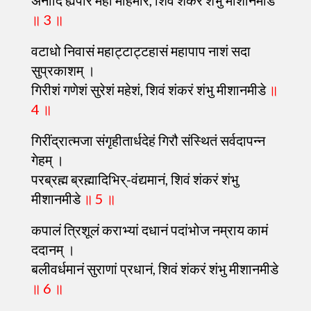
अनादिं ह्यपारं महा मोहमारं, शिवं शंकरं शंभु मीशानमीडे
॥ 3 ॥
वटाधो निवासं महाट्टाट्टहासं महापाप नाशं सदा
सुप्रकाशम् ।
गिरीशं गणेशं सुरेशं महेशं, शिवं शंकरं शंभु मीशानमीडे
॥
4 ॥
गिरींद्रात्मजा संगृहीतार्धदेहं गिरौ संस्थितं सर्वदापन्न
गेहम् ।
परब्रह्म ब्रह्मादिभिर्-वंद्यमानं, शिवं शंकरं शंभु
मीशानमीडे
॥ 5 ॥
कपालं त्रिशूलं कराभ्यां दधानं पदांभोज नम्राय कामं
ददानम् ।
बलीवर्धमानं सुराणां प्रधानं, शिवं शंकरं शंभु मीशानमीडे
॥ 6 ॥