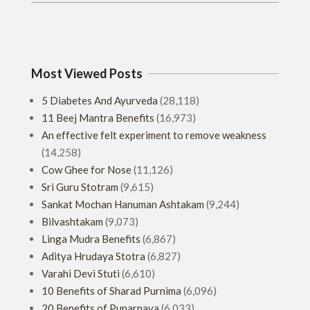
Most Viewed Posts
5 Diabetes And Ayurveda
(28,118)
11 Beej Mantra Benefits
(16,973)
An effective felt experiment to remove weakness
(14,258)
Cow Ghee for Nose
(11,126)
Sri Guru Stotram
(9,615)
Sankat Mochan Hanuman Ashtakam
(9,244)
Bilvashtakam
(9,073)
Linga Mudra Benefits
(6,867)
Aditya Hrudaya Stotra
(6,827)
Varahi Devi Stuti
(6,610)
10 Benefits of Sharad Purnima
(6,096)
20 Benefits of Punarnava
(6,033)