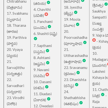
Chitrabhanu
(అనూరాధ)
(తదియ)
(శ్రీవత్స)
(చిత్రభాను)
18. Jyestha
4. Chavithi
Saukhya
17. Svabhanu
(జ్యేష్ఠ)
(చవితి)
Sampatti
(స్వభాను)
19. Moola
5. Panchami
(సుఖ్య
18. Tharana
(మూల)
(పంచమి)
సంపత్తి)
(తారణ)
20.
6. Shashti (షష్టి)
9. Vajra (వ
19. Parthiva
Poorvashadha
- Ksha
(పార్థివ)
(పూర్వాషాఢ)
7. Sapthami
(క్షయ)
20. Vyaya
21.
(సప్తమి)
10.
(వ్యయ)
Uttharashadha
8. Ashtami
Mudagar
21.
(ఉత్తరాషాఢ)
(అష్టమి)
(ముదగర)
Sarvajitthu
22. Sravanamu
9. Navami
Lakshmi
(సర్వజిత్తు)
(శ్రవణం)
(నవమి)
Kshaya (లక్ష
22.
23. Dhanishta
10. Dasami
క్షయ)
Sarvadhari
(ధనిష్ఠ)
(దశమి)
11. Chath
(సర్వధారి)
24.
11. Ekadasi
(చత్ర)
-
23. Virodhi
Shathabhisha
(ఏకాదశి)
Raja
(విరోధి)
(శతభిషం)
12. Dwadasi
Sanmana