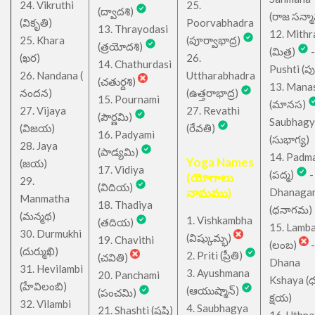
24. Vikruthi
25.
(ద్వాదశి)
(రాజ సన్మ
(వికృతి)
Poorvabhadra
13. Thrayodasi
12. Mithr
25. Khara
(పూర్వాభాద్ర)
(త్రయోదశి)
(మిత్ర)
-
(ఖర)
26.
14. Chathurdasi
Pushti (పుష్
26. Nandana (
Uttharabhadra
(చతుర్దశి)
13. Mana
నందన)
(ఉత్తరాభాద్ర)
15. Pournami
(మానస)
27. Vijaya
27. Revathi
(పౌర్ణమి)
Saubhagy
(విజయ)
(రేవతి)
16. Padyami
(సుభాగ్య)
28. Jaya
(పాడ్యమి)
14. Padm
Yoga Names
(జయ)
17. Vidiya
(పద్మ)
-
(యోగాలు
29.
(విదియ)
నామము)
Dhanaga
Manmatha
18. Thadiya
(ధనాగమ)
(మన్మథ)
1. Vishkambha
(తదియ)
15. Lamb
30. Durmukhi
(విష్కుమ్భ)
19. Chavithi
(లంబ)
-
(దుర్ముఖి)
2. Priti (ప్రీతి)
(చవితి)
Dhana
31. Hevilambi
3. Ayushmana
20. Panchami
Kshaya (
(హేవిలంబి)
(ఆయుష్మాన్)
(పంచమి)
క్షయ)
32. Vilambi
4. Saubhagya
21. Shashti (షష్టి)