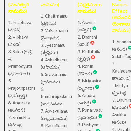
(సంవత్సర
నామము)
(నక్షత్రములు
Names-
నామము)
నామము)
Effect
1. Chaithramu
(అనందడ
1. Prabhava
1. Aswini
చైత్రము
(
)
యోగాలు
(ప్రభవ)
(అశ్విని)
నామము)
2. Vaisakhamu
2. Vibhava
2. Bharani
(వైశాఖము)
1. Ananda
(విభవ)
(భరణి)
3. Jyesthamu
(ఆనంద)
3. Sukla (శుక్ల)
3. Kriththika
(జ్యేష్ఠము)
Siddhi (సిద్ధ
4.
(కృత్తిక)
4. Ashadhamu
2.
Pramodyuta
4. Rohini
(ఆషాఢము)
Kaaladan
(ప్రమోదూత)
(రోహిణి)
5. Sravanamu
(కాలదండ
5.
5. Mrigasira
(శ్రావణము)
- Mrityu
Prajothpatthi
(మృగశిర)
6.
(మ్రిత్యు)
(ప్రజోత్పత్తి)
6. Arudra
Bhadhrapadamu
3. Dhumr
6. Angirasa
(ఆరుద్ర)
(బాధ్రపదము)
(ధూమర)
(అంగీరస)
7. Punarvasu
7. Asvayujamu
Asukha
7. Srimukha
(పునర్వసు)
(ఆశ్వయుజము)
(అసుఖ)
(శ్రీముఖ)
8. Pushyami
8. Karthikamu
4. Dhyatr