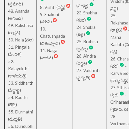
Vriddhi (క
(ప్రమాదీ)
(సాధ్య)
8. Vishti (విష్టి)
వ్రిద్ధి)
48. Ananda
23. Shubha
9. Shakuni
25.
(ఆనంద)
(శుభ)
(శకుని)
Rakshasa
49. Rakshasa
24. Shukla
10.
(రాక్షస)
(రాక్షస)
(శుక్ల)
Chatushpada
Maha
50. Nala (నల)
25. Brahma
(చతుష్పాద)
Kashta (
51. Pingala
(బ్రహ్మ)
11. Naga
కష్ట)
(పింగళ)
26. Aindra
(నాగవ)
26. Chara
52.
(ఐన్ద్ర)
(చర)
-
Kalayukthi
27. Vaidhriti
Karya Sid
(కాళయుక్తి)
(వైధృతి)
(కార్య సిద్ధి)
53. Siddharthi
27. Sthira
(సిధ్ధార్థి)
(స్థిర)
-
54. Raudri
Griharam
(రౌద్రి)
(గ్రిహరంభ)
55. Durmathi
28.
(దుర్మతి)
Varthama
56. Dundubhi