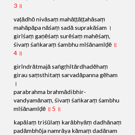
3 ॥
vaṭādhō nivāsaṃ mahāṭṭāṭṭahāsaṃ
mahāpāpa nāśaṃ sadā suprakāśam ।
girīśaṃ gaṇēśaṃ surēśaṃ mahēśaṃ,
śivaṃ śaṅkaraṃ śambhu mīśānamīḍē
॥
4 ॥
girīndrātmajā saṅgṛhītārdhadēhaṃ
girau saṃsthitaṃ sarvadāpanna gēham
।
parabrahma brahmādibhir-
vandyamānaṃ, śivaṃ śaṅkaraṃ śambhu
mīśānamīḍē
॥ 5 ॥
kapālaṃ triśūlaṃ karābhyāṃ dadhānaṃ
padāmbhōja namrāya kāmaṃ dadānam