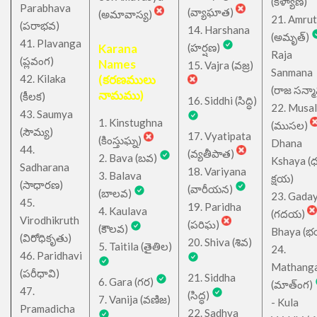
(కళ్యాణ)
Parabhava
(వ్యాఘాత)
(అమావాస్య)
21. Amru
(పరాభవ)
14. Harshana
(అమృత్)
41. Plavanga
Karana
(హర్షణ)
Raja
(ప్లవంగ)
Names
15. Vajra (వజ్ర)
Sanmana
42. Kilaka
(కరణములు
(రాజ సన్మ
నామము)
(కీలక)
16. Siddhi (సిద్ధి)
22. Musa
43. Saumya
1. Kinstughna
(ముసల)
(సౌమ్య)
17. Vyatipata
(కింస్తుఘ్న)
Dhana
44.
(వ్యతీపాత)
2. Bava (బవ)
Kshaya (
Sadharana
18. Variyana
3. Balava
క్షయ)
(సాధారణ)
(వారీయన)
(బాలవ)
23. Gada
45.
19. Paridha
4. Kaulava
(గదయ)
Virodhikruth
(పరిఘ)
(కౌలవ)
Bhaya (
(విరోధికృతు)
20. Shiva (శివ)
5. Taitila (తైతిల)
24.
46. Paridhavi
Mathang
(పరీధావి)
21. Siddha
6. Gara (గర)
(మాత్ంగ)
47.
(సిద్ధ)
7. Vanija (వణిజ)
- Kula
Pramadicha
22. Sadhya