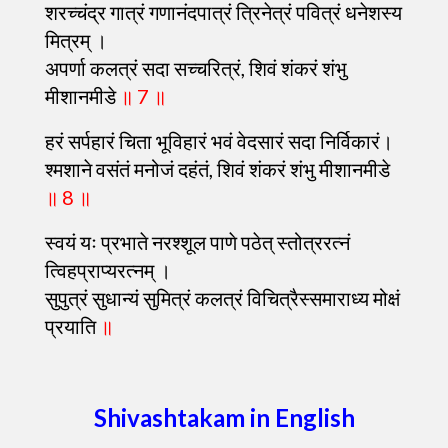
शरच्चंद्र गात्रं गणानंदपात्रं त्रिनेत्रं पवित्रं धनेशस्य
मित्रम् ।
अपर्णा कलत्रं सदा सच्चरित्रं, शिवं शंकरं शंभु
मीशानमीडे
॥ 7 ॥
हरं सर्पहारं चिता भूविहारं भवं वेदसारं सदा निर्विकारं।
श्मशाने वसंतं मनोजं दहंतं, शिवं शंकरं शंभु मीशानमीडे
॥ 8 ॥
स्वयं यः प्रभाते नरश्शूल पाणे पठेत् स्तोत्ररत्नं
त्विहप्राप्यरत्नम् ।
सुपुत्रं सुधान्यं सुमित्रं कलत्रं विचित्रैस्समाराध्य मोक्षं
प्रयाति
॥
Shivashtakam in English