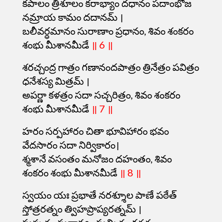
కపాలం త్రిశూలం కరాభ్యాం దధానం పదాంభోజ
నమ్రాయ కామం దదానమ్ ।
బలీవర్ధమానం సురాణాం ప్రధానం, శివం శంకరం
శంభు మీశానమీడే
॥ 6 ॥
శరచ్చంద్ర గాత్రం గణానందపాత్రం త్రినేత్రం పవిత్రం
ధనేశస్య మిత్రమ్ ।
అపర్ణా కళత్రం సదా సచ్చరిత్రం, శివం శంకరం
శంభు మీశానమీడే
॥ 7 ॥
హరం సర్పహారం చితా భూవిహారం భవం
వేదసారం సదా నిర్వికారం।
శ్మశానే వసంతం మనోజం దహంతం, శివం
శంకరం శంభు మీశానమీడే
॥ 8 ॥
స్వయం యః ప్రభాతే నరశ్శూల పాణే పఠేత్
స్తోత్రరత్నం త్విహప్రాప్యరత్నమ్ ।