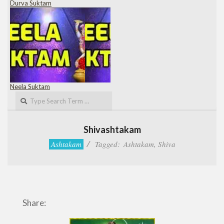
Durva Suktam
Neela Suktam
Search
Shivashtakam
Ashtakam
Tagged:
Ashtakam
,
Shiva
Share: