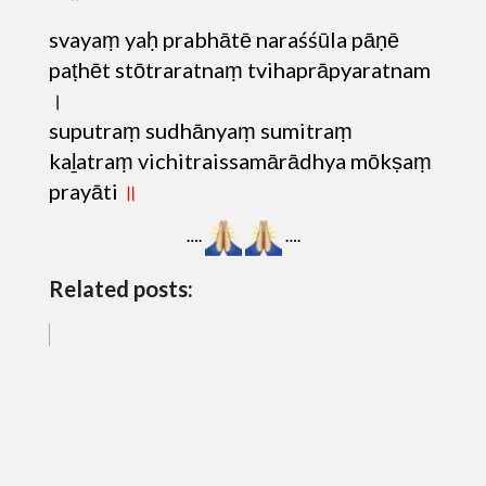
svayaṃ yaḥ prabhātē naraśśūla pāṇē
paṭhēt stōtraratnaṃ tvihaprāpyaratnam
।
suputraṃ sudhānyaṃ sumitraṃ
kaḻatraṃ vichitraissamārādhya mōkṣaṃ
prayāti
॥
….
….
Related posts: