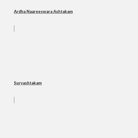
Ardha Naareeswara Ashtakam
Suryashtakam