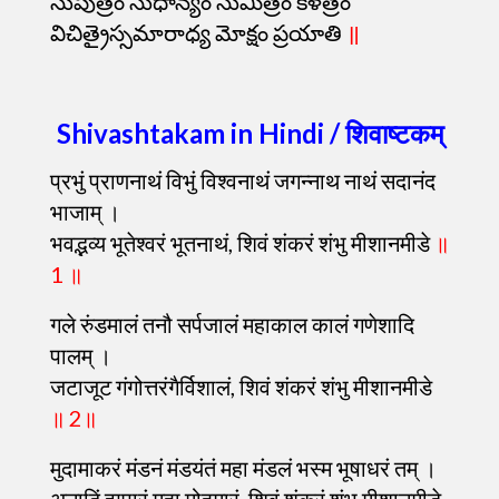
సుపుత్రం సుధాన్యం సుమిత్రం కళత్రం
విచిత్రైస్సమారాధ్య మోక్షం ప్రయాతి
॥
Shivashtakam in Hindi / शिवाष्टकम्
प्रभुं प्राणनाथं विभुं विश्वनाथं जगन्नाथ नाथं सदानंद
भाजाम् ।
भवद्भव्य भूतेश्वरं भूतनाथं, शिवं शंकरं शंभु मीशानमीडे
॥
1 ॥
गले रुंडमालं तनौ सर्पजालं महाकाल कालं गणेशादि
पालम् ।
जटाजूट गंगोत्तरंगैर्विशालं, शिवं शंकरं शंभु मीशानमीडे
॥ 2॥
मुदामाकरं मंडनं मंडयंतं महा मंडलं भस्म भूषाधरं तम् ।