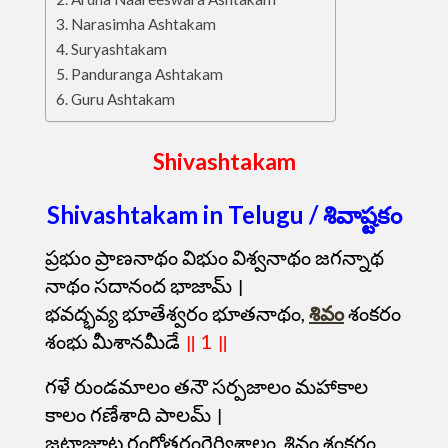
Narasimha Ashtakam
Suryashtakam
Panduranga Ashtakam
Guru Ashtakam
Shivashtakam
Shivashtakam in Telugu / శివాష్టకం
ప్రభుం ప్రాణనాథం విభుం విశ్వనాథం జగన్నాథ
నాథం సదానంద భాజామ్ ।
భవద్భవ్య భూతేశ్వరం భూతనాథం,
శివం
శంకరం
శంభు మీశానమీడే
॥ 1 ॥
గళే రుండమాలం తనౌ సర్పజాలం మహాకాల
కాలం గణేశాది పాలమ్ ।
జటాజూట గంగోత్తరంగైర్విశాలం, శివం శంకరం