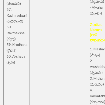
(వర్తమాన)
(దుందుభి)
- Vivaha
57.
(వివాహ)
Rudhirodgari
(రుధిరోద్గారి)
Zodiac
58.
Names
Rakthaksha
(రాశి
(రక్తాక్ష)
నామము)
59. Krodhana
1. Mesha
(క్రోధన)
(మేషం)
60. Akshaya
2.
(క్షయ)
Vrushabh
(వృషభం)
3. Mithu
(మిధునం)
4.
Karkatak
(కర్కాటకం