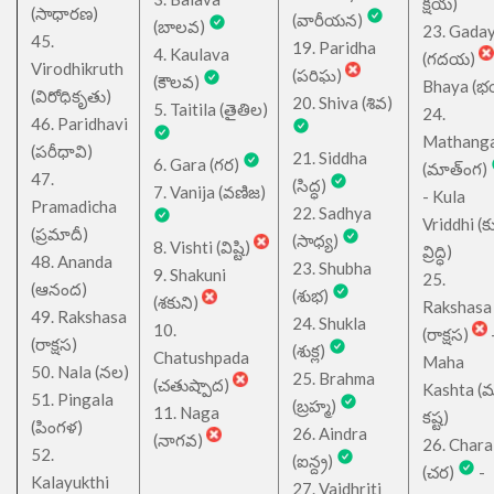
క్షయ)
(సాధారణ)
(వారీయన)
(బాలవ)
23. Gada
45.
19. Paridha
4. Kaulava
(గదయ)
Virodhikruth
(పరిఘ)
(కౌలవ)
Bhaya (
(విరోధికృతు)
20. Shiva (శివ)
5. Taitila (తైతిల)
24.
46. Paridhavi
Mathang
(పరీధావి)
21. Siddha
6. Gara (గర)
(మాత్ంగ)
47.
(సిద్ధ)
7. Vanija (వణిజ)
- Kula
Pramadicha
22. Sadhya
Vriddhi (క
(ప్రమాదీ)
(సాధ్య)
8. Vishti (విష్టి)
వ్రిద్ధి)
48. Ananda
23. Shubha
9. Shakuni
25.
(ఆనంద)
(శుభ)
(శకుని)
Rakshasa
49. Rakshasa
24. Shukla
10.
(రాక్షస)
(రాక్షస)
(శుక్ల)
Chatushpada
Maha
50. Nala (నల)
25. Brahma
(చతుష్పాద)
Kashta (
51. Pingala
(బ్రహ్మ)
11. Naga
కష్ట)
(పింగళ)
26. Aindra
(నాగవ)
26. Chara
52.
(ఐన్ద్ర)
(చర)
-
Kalayukthi
27. Vaidhriti