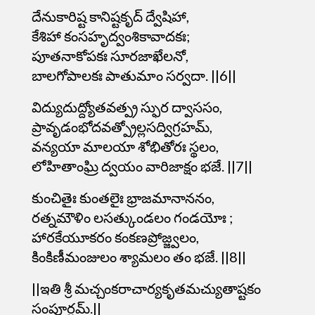
దేనుకారిష్ట కానిష్టకృద్ ద్వేషిహా,
కేశిహా కంసహృద్వంశికావాదకః;
పూతనాకోపకః సూరజాఖేలనో,
బాలగోపాలకః పాతుమాం సర్వదా. ||6||
విద్యుదుద్ద్యోతవత్ప్ర స్ఫుర ద్వాససం,
ప్రావృడంభోదవత్ప్రోల్లసద్విగ్రహమ్,
వన్యయా మాలయా శోభితోరః స్థలం,
లోహితాంఘ్రి ద్వయం వారిజాక్షం భజే. ||7||
కుంచితైః కుంతలైః భ్రాజమానాననం,
రత్నమౌళిం లసత్కుండలం గండయోః ;
హారకేయూకరం కంకణప్రోజ్జ్వలం,
కింకిణీమంజులం శ్యామలం తం భజే. ||8||
||ఇతి శ్రీ మచ్చంకరాచార్యకృతమచ్యుతాష్టకం
సంపూర్ణమ్.||