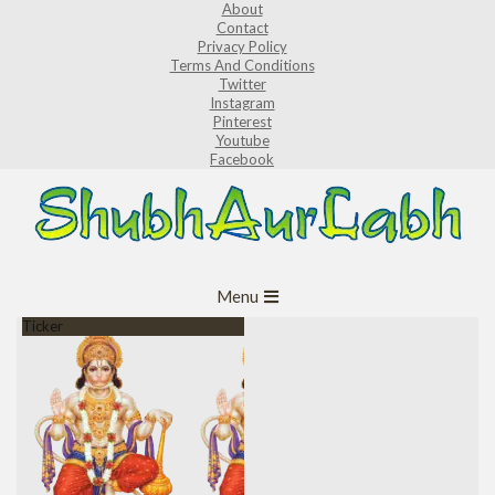
About
Skip
Contact
to
Privacy Policy
Terms And Conditions
content
Twitter
Instagram
Pinterest
Youtube
Facebook
ShubhAurLabh
Primary
Menu
Navigation
Ticker
Menu