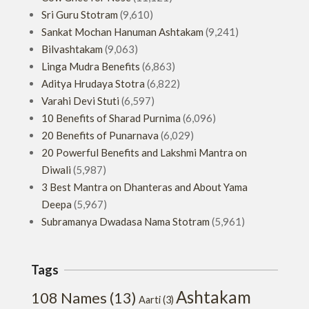
Sri Guru Stotram
(9,610)
Sankat Mochan Hanuman Ashtakam
(9,241)
Bilvashtakam
(9,063)
Linga Mudra Benefits
(6,863)
Aditya Hrudaya Stotra
(6,822)
Varahi Devi Stuti
(6,597)
10 Benefits of Sharad Purnima
(6,096)
20 Benefits of Punarnava
(6,029)
20 Powerful Benefits and Lakshmi Mantra on
Diwali
(5,987)
3 Best Mantra on Dhanteras and About Yama
Deepa
(5,967)
Subramanya Dwadasa Nama Stotram
(5,961)
Tags
Ashtakam
108 Names
(13)
Aarti
(3)