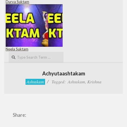
Durva Suktam
Neela Suktam
Search
Achyutaashtakam
Ashtakam
Tagged:
Ashtakam
,
Krishna
Share: