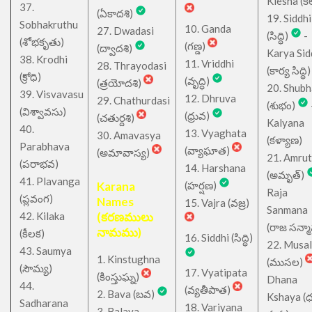
Klesha (కల
37.
(ఏకాదశి)
19. Siddhi
Sobhakruthu
10. Ganda
27. Dwadasi
(సిద్ధి)
-
(శోభకృతు)
(గణ్డ)
(ద్వాదశి)
Karya Sid
38. Krodhi
11. Vriddhi
28. Thrayodasi
(కార్య సిద్ధి)
(క్రోధి)
(వృద్ధి)
(త్రయోదశి)
20. Shub
39. Visvavasu
12. Dhruva
29. Chathurdasi
(శుభం)
(విశ్వావసు)
(ధ్రువ)
(చతుర్దశి)
Kalyana
40.
13. Vyaghata
30. Amavasya
(కళ్యాణ)
Parabhava
(వ్యాఘాత)
(అమావాస్య)
21. Amru
(పరాభవ)
14. Harshana
(అమృత్)
41. Plavanga
Karana
(హర్షణ)
Raja
(ప్లవంగ)
Names
15. Vajra (వజ్ర)
Sanmana
42. Kilaka
(కరణములు
(రాజ సన్మ
నామము)
(కీలక)
16. Siddhi (సిద్ధి)
22. Musa
43. Saumya
1. Kinstughna
(ముసల)
(సౌమ్య)
17. Vyatipata
(కింస్తుఘ్న)
Dhana
44.
(వ్యతీపాత)
2. Bava (బవ)
Kshaya (
Sadharana
18. Variyana
3. Balava