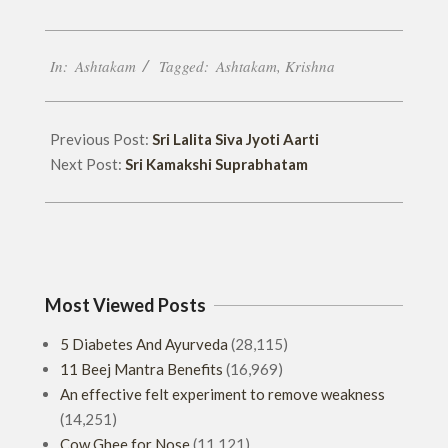
2023-
In:
Ashtakam
Tagged:
Ashtakam
,
Krishna
04-
20
Previous Post:
Sri Lalita Siva Jyoti Aarti
Next Post:
Sri Kamakshi Suprabhatam
Most Viewed Posts
5 Diabetes And Ayurveda
(28,115)
11 Beej Mantra Benefits
(16,969)
An effective felt experiment to remove weakness
(14,251)
Cow Ghee for Nose
(11,121)