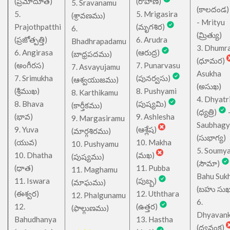
(ప్రమోదూత)
(రోహిణి)
5. Sravanamu
(కాలదండ
5.
5. Mrigasira
(శ్రావణము)
- Mrityu
Prajothpatthi
(మృగశిర)
6.
(మ్రిత్యు)
(ప్రజోత్పత్తి)
6. Arudra
Bhadhrapadamu
3. Dhumr
6. Angirasa
(ఆరుద్ర)
(బాధ్రపదము)
(ధూమర)
(అంగీరస)
7. Punarvasu
7. Asvayujamu
Asukha
7. Srimukha
(పునర్వసు)
(ఆశ్వయుజము)
(అసుఖ)
(శ్రీముఖ)
8. Pushyami
8. Karthikamu
4. Dhyatr
8. Bhava
(పుష్యమి)
(కార్తీకము)
(ధ్యత్రి)
(భావ)
9. Ashlesha
9. Margasiramu
Saubhagy
9. Yuva
(ఆశ్లేష)
(మార్గశిరము)
(సుభాగ్య)
(యువ)
10. Makha
10. Pushyamu
5. Soumy
10. Dhatha
(మఖ)
(పుష్యము)
(సౌమా)
(ధాత)
11. Pubba
11. Maghamu
Bahu Suk
11. Iswara
(పుబ్బ)
(మాఘము)
(బహు సుఖ
(ఈశ్వర)
12. Uththara
12. Phalgunamu
6.
12.
(ఉత్తర)
(ఫాల్గుణము)
Dhyavan
Bahudhanya
13. Hastha
(ధ్యవంక్ష)