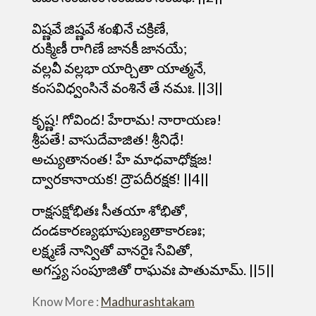
విష్ణవే జిష్ణవే శంఖినే చక్రిణే,
రుక్మిణీ రాగిణే జానకీ జానయే;
వల్లవీ వల్లభా యార్చితా యాత్మనే,
కంసవిధ్వంసినే వంశినే తే నమః. ||3||
కృష్ణ! గోవింద! హేరామ! నారాయణ!
శ్రీపతే! వాసుదేవాజిత! శ్రీనిధే!
అచ్యుతానంత! హే మాధవాధోక్షజ!
ద్వారకానాయక! ద్రౌపదీరక్షక! ||4||
రాక్షసక్షోభితః సీతయా శోభితో,
దండకారణ్యభూపుణ్యతాకారణః;
లక్ష్మణే నాన్వితో వానరైః సేవితో,
అగస్త్య సంపూజితో రాఘవః పాతుమామ్. ||5||
Know More :
Madhurashtakam