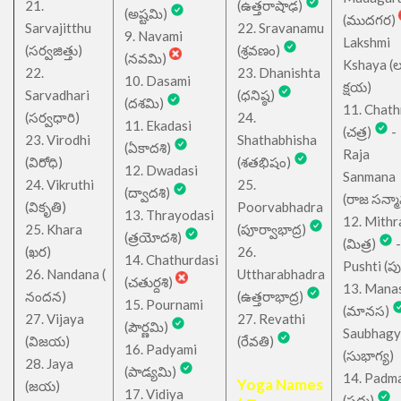
21.
(ఉత్తరాషాఢ)
(అష్టమి)
(ముదగర)
Sarvajitthu
22. Sravanamu
9. Navami
Lakshmi
(సర్వజిత్తు)
(శ్రవణం)
(నవమి)
Kshaya (లక్ష
22.
23. Dhanishta
10. Dasami
క్షయ)
Sarvadhari
(ధనిష్ఠ)
(దశమి)
11. Chath
(సర్వధారి)
24.
11. Ekadasi
(చత్ర)
-
23. Virodhi
Shathabhisha
(ఏకాదశి)
Raja
(విరోధి)
(శతభిషం)
12. Dwadasi
Sanmana
24. Vikruthi
25.
(ద్వాదశి)
(రాజ సన్మ
(వికృతి)
Poorvabhadra
13. Thrayodasi
12. Mithr
25. Khara
(పూర్వాభాద్ర)
(త్రయోదశి)
(మిత్ర)
-
(ఖర)
26.
14. Chathurdasi
Pushti (పుష్
26. Nandana (
Uttharabhadra
(చతుర్దశి)
13. Mana
నందన)
(ఉత్తరాభాద్ర)
15. Pournami
(మానస)
27. Vijaya
27. Revathi
(పౌర్ణమి)
Saubhagy
(విజయ)
(రేవతి)
16. Padyami
(సుభాగ్య)
28. Jaya
(పాడ్యమి)
14. Padm
Yoga Names
(జయ)
17. Vidiya
(పద్మ)
-