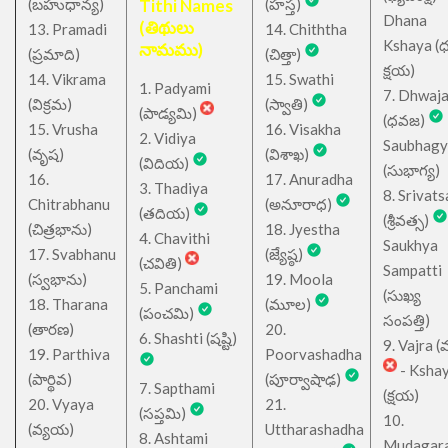
(బహుధాన్య)
Tithi Names
(హస్త)
Dhana
(తిథులు
13. Pramadi
14. Chiththa
Kshaya (
నామము)
(ప్రమాది)
(చిత్తా)
క్షయ)
14. Vikrama
15. Swathi
1. Padyami
7. Dhwaj
(విక్రమ)
(స్వాతి)
(పాడ్యమి)
(ధవజ)
15. Vrusha
16. Visakha
2. Vidiya
Saubhagy
(వృష)
(విశాఖ)
(విదియ)
(సుభాగ్య)
16.
17. Anuradha
3. Thadiya
8. Srivats
Chitrabhanu
(అనూరాధ)
(తదియ)
(శ్రీవత్స)
(చిత్రభాను)
18. Jyestha
4. Chavithi
Saukhya
17. Svabhanu
(జ్యేష్ఠ)
(చవితి)
Sampatti
(స్వభాను)
19. Moola
5. Panchami
(సుఖ్య
18. Tharana
(మూల)
(పంచమి)
సంపత్తి)
(తారణ)
20.
6. Shashti (షష్టి)
9. Vajra (వ
19. Parthiva
Poorvashadha
- Ksha
(పార్థివ)
(పూర్వాషాఢ)
7. Sapthami
(క్షయ)
20. Vyaya
21.
(సప్తమి)
10.
(వ్యయ)
Uttharashadha
8. Ashtami
Mudagar