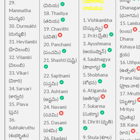
(యోగాలు
29.
(విదియ)
నామము)
Dhanaga
Manmatha
18. Thadiya
(ధనాగమ)
(మన్మథ)
1. Vishkambha
(తదియ)
15. Lamb
30. Durmukhi
(విష్కుమ్భ)
19. Chavithi
(లంబ)
-
(దుర్ముఖి)
2. Priti (ప్రీతి)
(చవితి)
Dhana
31. Hevilambi
3. Ayushmana
20. Panchami
Kshaya (
(హేవిలంబి)
(ఆయుష్మాన్)
(పంచమి)
క్షయ)
32. Vilambi
4. Saubhagya
21. Shashti (షష్టి)
16. Uthpa
(విలంబి)
(సౌభాగ్య)
(ఉత్పత)
33. Vikari
5. Shobhana
22. Sapthami
Prana Na
(వికారి)
(శోభన)
(సప్తమి)
(ప్రాణ నాశ)
34. Sarvari
6. Atiganda
23. Ashtami
17. Mrut
(శార్వరి)
(అతిగణ్డ)
(అష్టమి)
(మృత్యా)
35. Plava
7. Sukarma
24. Navami
Mrityu
(ప్లవ)
(సుకర్మా)
(నవమి)
(మ్రిత్యు)
36.
8. Dhriti (ధృతి)
25. Dasami
18. Kana
Subhakruthu
(దశమి)
(కాన)
-
(శుభకృతు)
9. Shula (శూల)
26. Ekadasi