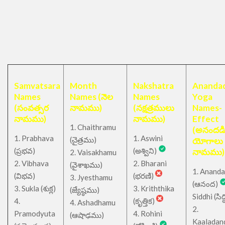
Samvatsara
Month
Nakshatra
Anandad
Names
Names (నెల
Names
Yoga
(సంవత్సర
నామము)
(నక్షత్రములు
Names-
నామము)
నామము)
Effect
1. Chaithramu
(అనందడ
1. Prabhava
1. Aswini
చైత్రము
(
)
యోగాలు
(ప్రభవ)
(అశ్విని)
నామము)
2. Vaisakhamu
2. Vibhava
2. Bharani
(వైశాఖము)
1. Ananda
(విభవ)
(భరణి)
3. Jyesthamu
(ఆనంద)
3. Sukla (శుక్ల)
3. Kriththika
(జ్యేష్ఠము)
Siddhi (సిద్ధ
4.
(కృత్తిక)
4. Ashadhamu
2.
Pramodyuta
4. Rohini
(ఆషాఢము)
Kaaladan