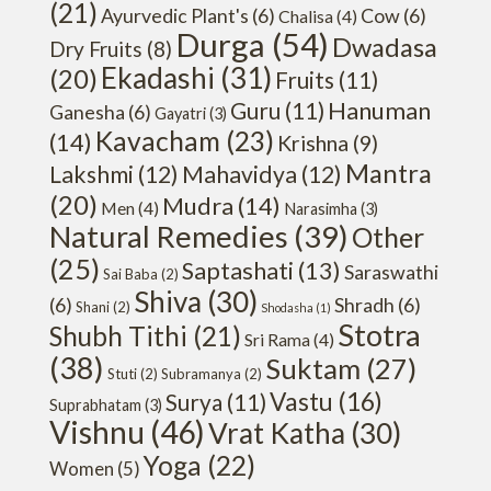
(21)
Ayurvedic Plant's
(6)
Cow
(6)
Chalisa
(4)
Durga
(54)
Dwadasa
Dry Fruits
(8)
Ekadashi
(31)
(20)
Fruits
(11)
Hanuman
Guru
(11)
Ganesha
(6)
Gayatri
(3)
Kavacham
(23)
(14)
Krishna
(9)
Mantra
Lakshmi
(12)
Mahavidya
(12)
(20)
Mudra
(14)
Men
(4)
Narasimha
(3)
Natural Remedies
(39)
Other
(25)
Saptashati
(13)
Saraswathi
Sai Baba
(2)
Shiva
(30)
(6)
Shradh
(6)
Shani
(2)
Shodasha
(1)
Stotra
Shubh Tithi
(21)
Sri Rama
(4)
(38)
Suktam
(27)
Stuti
(2)
Subramanya
(2)
Vastu
(16)
Surya
(11)
Suprabhatam
(3)
Vishnu
(46)
Vrat Katha
(30)
Yoga
(22)
Women
(5)