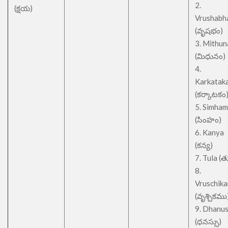
2.
(క్షయ)
Vrushabh
(వృషభం)
3. Mithu
(మిధునం)
4.
Karkatak
(కర్కాటకం
5. Simham
(సింహం)
6. Kanya
(కన్య)
7. Tula (త
8.
Vruschik
(వృశ్చికము
9. Dhanu
(ధనస్సు)