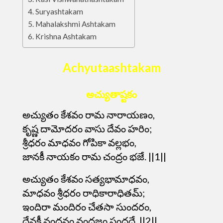
Suryashtakam
Mahalakshmi Ashtakam
Krishna Ashtakam
Achyutaashtakam
అచ్యుతాష్టకం
అచ్యుతం కేశవం రామ నారాయణం,
కృష్ణ దామోదరం వాసు దేవం హరిం;
శ్రీధరం మాధవం గోపికా వల్లభం,
జానకీ నాయకం రామ చంద్రం భజే. ||1||
అచ్యుతం కేశవం సత్యభామాధవం,
మాధవం శ్రీధరం రాధికారాధితమ్;
ఇందిరా మందిరం చేతసా సుందరం,
దేవకీ నందనం నందజం సందధే. ||2||