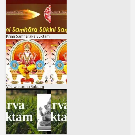
Krimi Samharaka Suktam
Vishwakarma Suktam