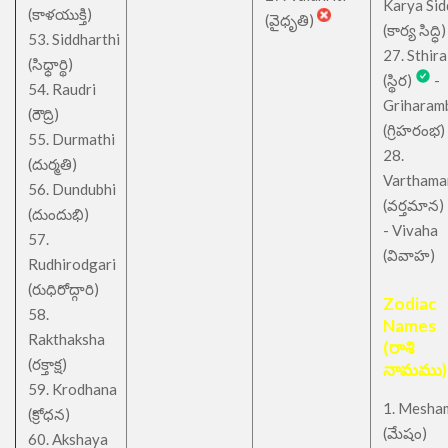
Karya Sid
(కాళయుక్తి)
(వైధృతి)
(కార్య సిద్ధి)
53. Siddharthi
27. Sthira
(సిధ్ధార్థి)
(స్థిర)
-
54. Raudri
Griharam
(రౌద్రి)
(గ్రిహరంభ)
55. Durmathi
28.
(దుర్మతి)
Varthama
56. Dundubhi
(వర్తమాన)
(దుందుభి)
- Vivaha
57.
(వివాహ)
Rudhirodgari
(రుధిరోద్గారి)
Zodiac
58.
Names
Rakthaksha
(రాశి
(రక్తాక్ష)
నామము)
59. Krodhana
1. Mesha
(క్రోధన)
(మేషం)
60. Akshaya