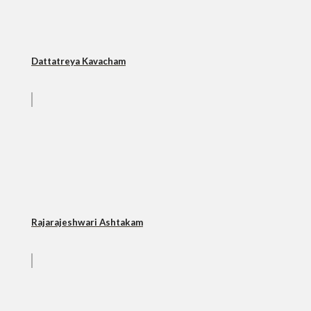
Dattatreya Kavacham
Rajarajeshwari Ashtakam