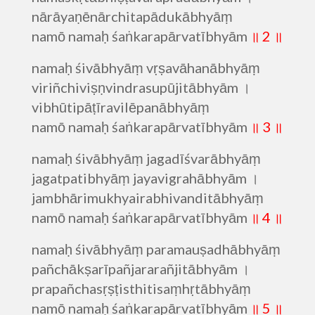
nārāyaṇēnārchitapādukābhyāṃ
namō namaḥ śaṅkarapārvatībhyām
॥ 2 ॥
namaḥ śivābhyāṃ vṛṣavāhanābhyāṃ
viriñchiviṣṇvindrasupūjitābhyām ।
vibhūtipāṭīravilēpanābhyāṃ
namō namaḥ śaṅkarapārvatībhyām
॥ 3 ॥
namaḥ śivābhyāṃ jagadīśvarābhyāṃ
jagatpatibhyāṃ jayavigrahābhyām ।
jambhārimukhyairabhivanditābhyāṃ
namō namaḥ śaṅkarapārvatībhyām
॥ 4 ॥
namaḥ śivābhyāṃ paramauṣadhābhyāṃ
pañchākṣarīpañjararañjitābhyām ।
prapañchasṛṣṭisthitisaṃhṛtābhyāṃ
namō namaḥ śaṅkarapārvatībhyām
॥ 5 ॥