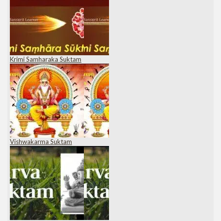
Krimi Samharaka Suktam
Vishwakarma Suktam