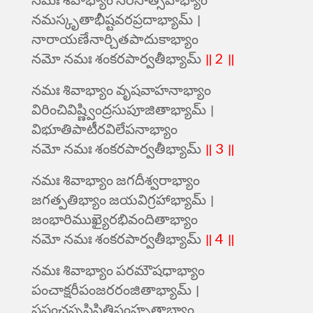
నమస్కృతాభీష్టవరప్రదాభ్యామ్ ।
నారాయణేనార్చితపాదుకాభ్యాం
నమో నమః శంకరపార్వతీభ్యామ్
॥ 2 ॥
నమః శివాభ్యాం వృషవాహనాభ్యాం
విరించివిష్ణ్వింద్రసుపూజితాభ్యామ్ ।
విభూతిపాటీరవిలేపనాభ్యాం
నమో నమః శంకరపార్వతీభ్యామ్
॥ 3 ॥
నమః శివాభ్యాం జగదీశ్వరాభ్యాం
జగత్పతిభ్యాం జయవిగ్రహాభ్యామ్ ।
జంభారిముఖ్యైరభివందితాభ్యాం
నమో నమః శంకరపార్వతీభ్యామ్
॥ 4 ॥
నమః శివాభ్యాం పరమౌషధాభ్యాం
పంచాక్షరీపంజరరంజితాభ్యామ్ ।
ప్రపంచసృష్టిస్థితిసంహృతాభ్యాం