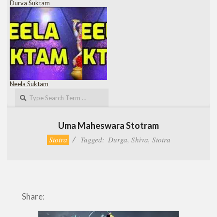
Durva Suktam
Neela Suktam
Search
Uma Maheswara Stotram
Stotra
Tagged:
Durga
,
Shiva
,
Stotra
Share: