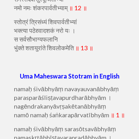
नमो नमः शंकरपार्वतीभ्याम्
॥ 12 ॥
स्तोत्रं त्रिसंध्यं शिवपार्वतीभ्यां
भक्त्या पठेद्द्वादशकं नरो यः ।
स सर्वसौभाग्यफलानि
भुंक्ते शतायुरांते शिवलोकमेति
॥ 13 ॥
Uma Maheswara Stotram in English
namaḥ śivābhyāṃ navayauvanābhyāṃ
parasparāśliṣṭavapurdharābhyām ।
nagēndrakanyāvṛṣakētanābhyāṃ
namō namaḥ śaṅkarapārvatībhyām
॥ 1 ॥
namaḥ śivābhyāṃ sarasōtsavābhyāṃ
namaskṛtābhīṣṭavarapradābhyām ।