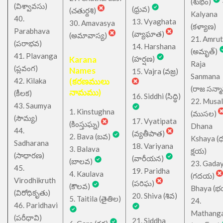
(శుభం)
(విశ్వావసు)
(ధ్రువ)
(చతుర్దశి)
Kalyana
40.
13. Vyaghata
30. Amavasya
(కళ్యాణ)
Parabhava
(వ్యాఘాత)
(అమావాస్య)
21. Amru
(పరాభవ)
14. Harshana
(అమృత్)
41. Plavanga
Karana
(హర్షణ)
Raja
(ప్లవంగ)
Names
15. Vajra (వజ్ర)
Sanmana
42. Kilaka
(కరణములు
(రాజ సన్మ
నామము)
(కీలక)
16. Siddhi (సిద్ధి)
22. Musa
43. Saumya
1. Kinstughna
(ముసల)
(సౌమ్య)
17. Vyatipata
(కింస్తుఘ్న)
Dhana
44.
(వ్యతీపాత)
2. Bava (బవ)
Kshaya (
Sadharana
18. Variyana
3. Balava
క్షయ)
(సాధారణ)
(వారీయన)
(బాలవ)
23. Gada
45.
19. Paridha
4. Kaulava
(గదయ)
Virodhikruth
(పరిఘ)
(కౌలవ)
Bhaya (
(విరోధికృతు)
20. Shiva (శివ)
5. Taitila (తైతిల)
24.
46. Paridhavi
Mathang
(పరీధావి)
21. Siddha