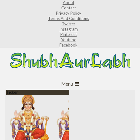
About
Skip
Contact
to
Privacy Policy
Terms And Conditions
content
Twitter
Instagram
Pinterest
Youtube
Facebook
ShubhAurLabh
Primary
Menu
Navigation
Ticker
Menu