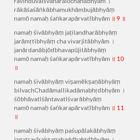
ravīnduvaiśvānaralōchanābhyām ।
rākāśaśāṅkābhamukhāmbujābhyāṃ
namō namaḥ śaṅkarapārvatībhyām
॥ 9 ॥
namaḥ śivābhyāṃ jaṭilandharābhyāṃ
jarāmṛtibhyāṃ cha vivarjitābhyām ।
janārdanābjōdbhavapūjitābhyāṃ
namō namaḥ śaṅkarapārvatībhyām
॥ 10
॥
namaḥ śivābhyāṃ viṣamēkṣaṇābhyāṃ
bilvachChadāmallikadāmabhṛdbhyām ।
śōbhāvatīśāntavatīśvarābhyāṃ
namō namaḥ śaṅkarapārvatībhyām
॥ 11
॥
namaḥ śivābhyāṃ paśupālakābhyāṃ
jagatrayīrakṣaṇabaddhahṛdbhyām ।