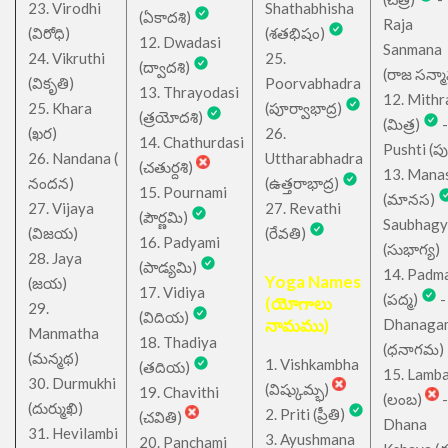
23. Virodhi
Shathabhisha
(ఏకాదశి)
Raja
(విరోధి)
(శతభిషం)
12. Dwadasi
Sanmana
24. Vikruthi
25.
(ద్వాదశి)
(రాజ సన్మ
(వికృతి)
Poorvabhadra
13. Thrayodasi
12. Mithr
25. Khara
(పూర్వాభాద్ర)
(త్రయోదశి)
(మిత్ర)
-
(ఖర)
26.
14. Chathurdasi
Pushti (పుష్
26. Nandana (
Uttharabhadra
(చతుర్దశి)
13. Mana
నందన)
(ఉత్తరాభాద్ర)
15. Pournami
(మానస)
27. Vijaya
27. Revathi
(పౌర్ణమి)
Saubhagy
(విజయ)
(రేవతి)
16. Padyami
(సుభాగ్య)
28. Jaya
(పాడ్యమి)
14. Padm
Yoga Names
(జయ)
17. Vidiya
(పద్మ)
-
(యోగాలు
29.
(విదియ)
నామము)
Dhanaga
Manmatha
18. Thadiya
(ధనాగమ)
(మన్మథ)
1. Vishkambha
(తదియ)
15. Lamb
30. Durmukhi
(విష్కుమ్భ)
19. Chavithi
(లంబ)
-
(దుర్ముఖి)
2. Priti (ప్రీతి)
(చవితి)
Dhana
31. Hevilambi
3. Ayushmana
20. Panchami