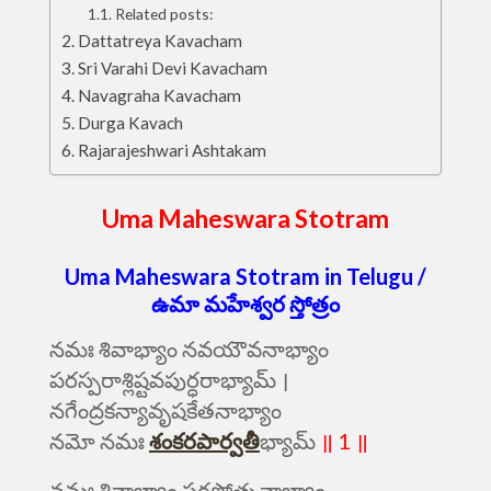
Related posts:
Dattatreya Kavacham
Sri Varahi Devi Kavacham
Navagraha Kavacham
Durga Kavach
Rajarajeshwari Ashtakam
Uma Maheswara Stotram
Uma Maheswara Stotram in Telugu /
ఉమా మహేశ్వర స్తోత్రం
నమః శివాభ్యాం నవయౌవనాభ్యాం
పరస్పరాశ్లిష్టవపుర్ధరాభ్యామ్ ।
నగేంద్రకన్యావృషకేతనాభ్యాం
నమో నమః
శంకరపార్వతీ
భ్యామ్
॥ 1 ॥
నమః శివాభ్యాం సరసోత్సవాభ్యాం