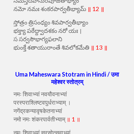
సమస్తదేవాసురపూజితాభ్యాం
నమో నమః శంకరపార్వతీభ్యామ్
॥ 12 ॥
స్తోత్రం త్రిసంధ్యం శివపార్వతీభ్యాం
భక్త్యా పఠేద్ద్వాదశకం నరో యః ।
స సర్వసౌభాగ్యఫలాని
భుంక్తే శతాయురాంతే శివలోకమేతి
॥ 13 ॥
Uma Maheswara Stotram in Hindi /
उमा
महेश्वर स्तोत्रम्
नमः शिवाभ्यां नवयौवनाभ्यां
परस्पराश्लिष्टवपुर्धराभ्याम् ।
नगेंद्रकन्यावृषकेतनाभ्यां
नमो नमः शंकरपार्वतीभ्याम्
॥ 1 ॥
नमः शिवाभ्यां सरसोत्सवाभ्यां