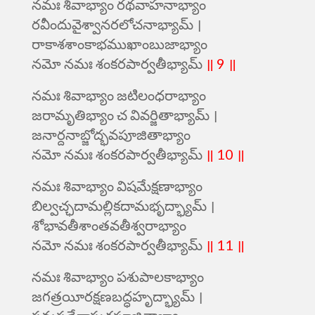
నమః శివాభ్యాం రథవాహనాభ్యాం
రవీందువైశ్వానరలోచనాభ్యామ్ ।
రాకాశశాంకాభముఖాంబుజాభ్యాం
నమో నమః శంకరపార్వతీభ్యామ్
॥ 9 ॥
నమః శివాభ్యాం జటిలంధరాభ్యాం
జరామృతిభ్యాం చ వివర్జితాభ్యామ్ ।
జనార్దనాబ్జోద్భవపూజితాభ్యాం
నమో నమః శంకరపార్వతీభ్యామ్
॥ 10 ॥
నమః శివాభ్యాం విషమేక్షణాభ్యాం
బిల్వచ్ఛదామల్లికదామభృద్భ్యామ్ ।
శోభావతీశాంతవతీశ్వరాభ్యాం
నమో నమః శంకరపార్వతీభ్యామ్
॥ 11 ॥
నమః శివాభ్యాం పశుపాలకాభ్యాం
జగత్రయీరక్షణబద్ధహృద్భ్యామ్ ।