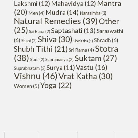
Mantra
Lakshmi
(12)
Mahavidya
(12)
(20)
Mudra
(14)
Men
(4)
Narasimha
(3)
Natural Remedies
(39)
Other
(25)
Saptashati
(13)
Saraswathi
Sai Baba
(2)
Shiva
(30)
(6)
Shradh
(6)
Shani
(2)
Shodasha
(1)
Stotra
Shubh Tithi
(21)
Sri Rama
(4)
(38)
Suktam
(27)
Stuti
(2)
Subramanya
(2)
Vastu
(16)
Surya
(11)
Suprabhatam
(3)
Vishnu
(46)
Vrat Katha
(30)
Yoga
(22)
Women
(5)