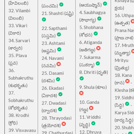
Kshaya (
(హేవిలంబి)
(ఆయుష్మాన్)
(పంచమి)
క్షయ)
32. Vilambi
4. Saubhagya
21. Shashti (షష్టి)
16. Uthpa
(విలంబి)
(సౌభాగ్య)
(ఉత్పత)
33. Vikari
5. Shobhana
22. Sapthami
Prana Na
(వికారి)
(శోభన)
(సప్తమి)
(ప్రాణ నాశ)
34. Sarvari
6. Atiganda
23. Ashtami
17. Mrut
(శార్వరి)
(అతిగణ్డ)
(అష్టమి)
(మృత్యా)
35. Plava
7. Sukarma
24. Navami
Mrityu
(ప్లవ)
(సుకర్మా)
(నవమి)
(మ్రిత్యు)
36.
8. Dhriti (ధృతి)
25. Dasami
18. Kana
Subhakruthu
(దశమి)
(కాన)
-
(శుభకృతు)
9. Shula (శూల)
26. Ekadasi
Klesha (కల
37.
(ఏకాదశి)
19. Siddhi
Sobhakruthu
10. Ganda
27. Dwadasi
(సిద్ధి)
-
(శోభకృతు)
(గణ్డ)
(ద్వాదశి)
Karya Sid
38. Krodhi
11. Vriddhi
28. Thrayodasi
(కార్య సిద్ధి)
(క్రోధి)
(వృద్ధి)
(త్రయోదశి)
20. Shub
39. Visvavasu
12. Dhruva
29. Chathurdasi