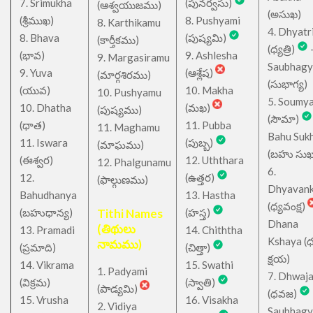
7. Srimukha
(పునర్వసు)
(ఆశ్వయుజము)
(అసుఖ)
(శ్రీముఖ)
8. Pushyami
8. Karthikamu
4. Dhyatr
8. Bhava
(పుష్యమి)
(కార్తీకము)
(ధ్యత్రి)
(భావ)
9. Ashlesha
9. Margasiramu
Saubhagy
9. Yuva
(ఆశ్లేష)
(మార్గశిరము)
(సుభాగ్య)
(యువ)
10. Makha
10. Pushyamu
5. Soumy
10. Dhatha
(మఖ)
(పుష్యము)
(సౌమా)
(ధాత)
11. Pubba
11. Maghamu
Bahu Suk
11. Iswara
(పుబ్బ)
(మాఘము)
(బహు సుఖ
(ఈశ్వర)
12. Uththara
12. Phalgunamu
6.
12.
(ఉత్తర)
(ఫాల్గుణము)
Dhyavan
Bahudhanya
13. Hastha
(ధ్యవంక్ష)
(బహుధాన్య)
Tithi Names
(హస్త)
Dhana
(తిథులు
13. Pramadi
14. Chiththa
Kshaya (
నామము)
(ప్రమాది)
(చిత్తా)
క్షయ)
14. Vikrama
15. Swathi
1. Padyami
7. Dhwaj
(విక్రమ)
(స్వాతి)
(పాడ్యమి)
(ధవజ)
15. Vrusha
16. Visakha
2. Vidiya
Saubhagy