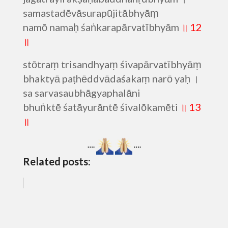
samastadēvāsurapūjitābhyāṃ
namō namaḥ śaṅkarapārvatībhyām
॥ 12
॥
stōtraṃ trisandhyaṃ śivapārvatībhyāṃ
bhaktyā paṭhēddvādaśakaṃ narō yaḥ ।
sa sarvasaubhāgyaphalāni
bhuṅktē śatāyurāntē śivalōkamēti
॥ 13
॥
….
….
Related posts: