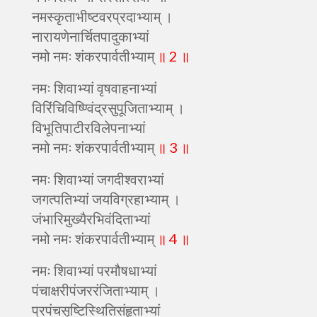
नमस्कृताभीष्टवरप्रदाभ्याम् ।
नारायणेनार्चितपादुकाभ्यां
नमो नमः शंकरपार्वतीभ्याम्
॥ 2 ॥
नमः शिवाभ्यां वृषवाहनाभ्यां
विरिंचिविष्ण्विंद्रसुपूजिताभ्याम् ।
विभूतिपाटीरविलेपनाभ्यां
नमो नमः शंकरपार्वतीभ्याम्
॥ 3 ॥
नमः शिवाभ्यां जगदीश्वराभ्यां
जगत्पतिभ्यां जयविग्रहाभ्याम् ।
जंभारिमुख्यैरभिवंदिताभ्यां
नमो नमः शंकरपार्वतीभ्याम्
॥ 4 ॥
नमः शिवाभ्यां परमौषधाभ्यां
पंचाक्षरीपंजररंजिताभ्याम् ।
प्रपंचसृष्टिस्थितिसंहृताभ्यां