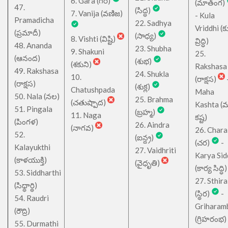
6. Gara (గర)
(మాత్ంగ)
47.
(సిద్ధ)
7. Vanija (వణిజ)
- Kula
Pramadicha
22. Sadhya
Vriddhi (క
(ప్రమాదీ)
(సాధ్య)
8. Vishti (విష్టి)
వ్రిద్ధి)
48. Ananda
23. Shubha
9. Shakuni
25.
(ఆనంద)
(శుభ)
(శకుని)
Rakshasa
49. Rakshasa
24. Shukla
10.
(రాక్షస)
(రాక్షస)
(శుక్ల)
Chatushpada
Maha
50. Nala (నల)
25. Brahma
(చతుష్పాద)
Kashta (
51. Pingala
(బ్రహ్మ)
11. Naga
కష్ట)
(పింగళ)
26. Aindra
(నాగవ)
26. Chara
52.
(ఐన్ద్ర)
(చర)
-
Kalayukthi
27. Vaidhriti
Karya Sid
(కాళయుక్తి)
(వైధృతి)
(కార్య సిద్ధి)
53. Siddharthi
27. Sthira
(సిధ్ధార్థి)
(స్థిర)
-
54. Raudri
Griharam
(రౌద్రి)
(గ్రిహరంభ)
55. Durmathi