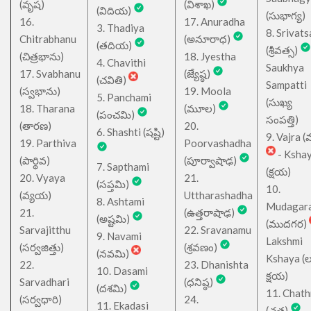
(వృష)
(విశాఖ)
(విదియ)
(సుభాగ్య)
16.
17. Anuradha
3. Thadiya
8. Srivats
Chitrabhanu
(అనూరాధ)
(తదియ)
(శ్రీవత్స)
(చిత్రభాను)
18. Jyestha
4. Chavithi
Saukhya
17. Svabhanu
(జ్యేష్ఠ)
(చవితి)
Sampatti
(స్వభాను)
19. Moola
5. Panchami
(సుఖ్య
18. Tharana
(మూల)
(పంచమి)
సంపత్తి)
(తారణ)
20.
6. Shashti (షష్టి)
9. Vajra (వ
19. Parthiva
Poorvashadha
- Ksha
(పార్థివ)
(పూర్వాషాఢ)
7. Sapthami
(క్షయ)
20. Vyaya
21.
(సప్తమి)
10.
(వ్యయ)
Uttharashadha
8. Ashtami
Mudagar
21.
(ఉత్తరాషాఢ)
(అష్టమి)
(ముదగర)
Sarvajitthu
22. Sravanamu
9. Navami
Lakshmi
(సర్వజిత్తు)
(శ్రవణం)
(నవమి)
Kshaya (లక్ష
22.
23. Dhanishta
10. Dasami
క్షయ)
Sarvadhari
(ధనిష్ఠ)
(దశమి)
11. Chath
(సర్వధారి)
24.
11. Ekadasi
(చత్ర)
-