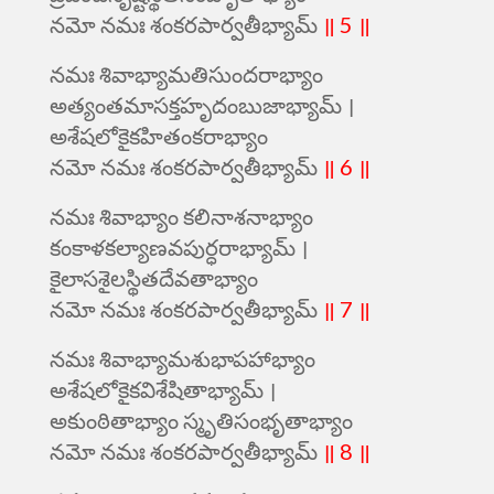
నమో నమః శంకరపార్వతీభ్యామ్
॥ 5 ॥
నమః శివాభ్యామతిసుందరాభ్యాం
అత్యంతమాసక్తహృదంబుజాభ్యామ్ ।
అశేషలోకైకహితంకరాభ్యాం
నమో నమః శంకరపార్వతీభ్యామ్
॥ 6 ॥
నమః శివాభ్యాం కలినాశనాభ్యాం
కంకాళకల్యాణవపుర్ధరాభ్యామ్ ।
కైలాసశైలస్థితదేవతాభ్యాం
నమో నమః శంకరపార్వతీభ్యామ్
॥ 7 ॥
నమః శివాభ్యామశుభాపహాభ్యాం
అశేషలోకైకవిశేషితాభ్యామ్ ।
అకుంఠితాభ్యాం స్మృతిసంభృతాభ్యాం
నమో నమః శంకరపార్వతీభ్యామ్
॥ 8 ॥