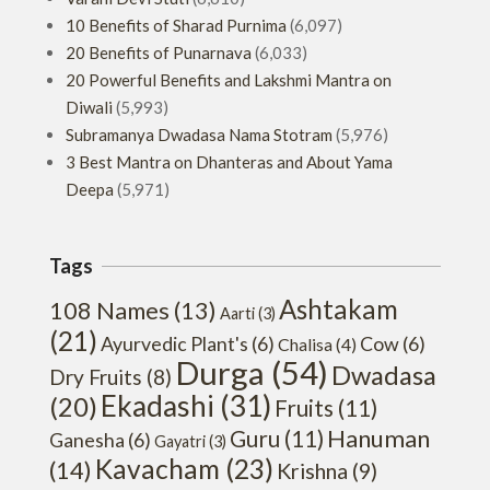
10 Benefits of Sharad Purnima
(6,097)
20 Benefits of Punarnava
(6,033)
20 Powerful Benefits and Lakshmi Mantra on
Diwali
(5,993)
Subramanya Dwadasa Nama Stotram
(5,976)
3 Best Mantra on Dhanteras and About Yama
Deepa
(5,971)
Tags
Ashtakam
108 Names
(13)
Aarti
(3)
(21)
Ayurvedic Plant's
(6)
Cow
(6)
Chalisa
(4)
Durga
(54)
Dwadasa
Dry Fruits
(8)
Ekadashi
(31)
(20)
Fruits
(11)
Hanuman
Guru
(11)
Ganesha
(6)
Gayatri
(3)
Kavacham
(23)
(14)
Krishna
(9)