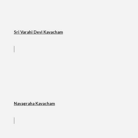
Sri Varahi Devi Kavacham
Navagraha Kavacham