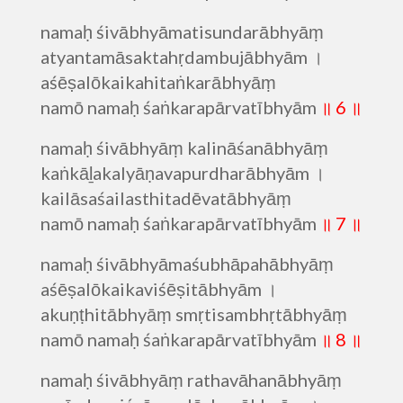
namaḥ śivābhyāmatisundarābhyāṃ
atyantamāsaktahṛdambujābhyām ।
aśēṣalōkaikahitaṅkarābhyāṃ
namō namaḥ śaṅkarapārvatībhyām
॥ 6 ॥
namaḥ śivābhyāṃ kalināśanābhyāṃ
kaṅkāḻakalyāṇavapurdharābhyām ।
kailāsaśailasthitadēvatābhyāṃ
namō namaḥ śaṅkarapārvatībhyām
॥ 7 ॥
namaḥ śivābhyāmaśubhāpahābhyāṃ
aśēṣalōkaikaviśēṣitābhyām ।
akuṇṭhitābhyāṃ smṛtisambhṛtābhyāṃ
namō namaḥ śaṅkarapārvatībhyām
॥ 8 ॥
namaḥ śivābhyāṃ rathavāhanābhyāṃ