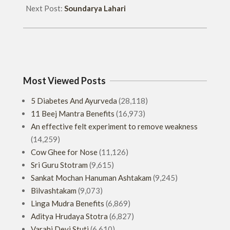
Next Post:
Soundarya Lahari
Most Viewed Posts
5 Diabetes And Ayurveda
(28,118)
11 Beej Mantra Benefits
(16,973)
An effective felt experiment to remove weakness
(14,259)
Cow Ghee for Nose
(11,126)
Sri Guru Stotram
(9,615)
Sankat Mochan Hanuman Ashtakam
(9,245)
Bilvashtakam
(9,073)
Linga Mudra Benefits
(6,869)
Aditya Hrudaya Stotra
(6,827)
Varahi Devi Stuti
(6,610)