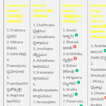
Samvatsara
Month
Nakshatra
Anandad
Names
Names (నెల
Names
Yoga
(సంవత్సర
నామము)
(నక్షత్రములు
Names-
నామము)
నామము)
Effect
1. Chaithramu
(అనందడ
1. Prabhava
1. Aswini
చైత్రము
(
)
యోగాలు
(ప్రభవ)
(అశ్విని)
నామము)
2. Vaisakhamu
2. Vibhava
2. Bharani
(వైశాఖము)
1. Ananda
(విభవ)
(భరణి)
3. Jyesthamu
(ఆనంద)
3. Sukla (శుక్ల)
3. Kriththika
(జ్యేష్ఠము)
Siddhi (సిద్ధ
4.
(కృత్తిక)
4. Ashadhamu
2.
Pramodyuta
4. Rohini
(ఆషాఢము)
Kaaladan
(ప్రమోదూత)
(రోహిణి)
5. Sravanamu
(కాలదండ
5.
5. Mrigasira
(శ్రావణము)
- Mrityu
Prajothpatthi
(మృగశిర)
6.
(మ్రిత్యు)
(ప్రజోత్పత్తి)
6. Arudra
Bhadhrapadamu
3. Dhumr
6. Angirasa
(ఆరుద్ర)
(బాధ్రపదము)
(ధూమర)
(అంగీరస)
7. Punarvasu
7. Asvayujamu
Asukha