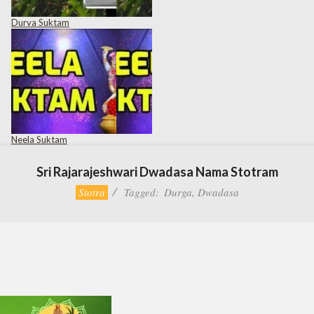
Durva Suktam
Neela Suktam
Sri Rajarajeshwari Dwadasa Nama Stotram
Stotra
Tagged:
Durga
,
Dwadasa