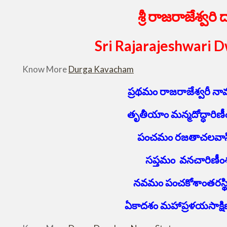
శ్రీ రాజరాజేశ్వరి
Sri Rajarajeshwari
Know More
Durga Kavacham
ప్రథమం రాజరాజేశ్వరీ నా
తృతీయాం మన్మదోద్ధారిణీంశ
పంచమం రజతాచలవాసినీ
సప్తమం వనచారిణీంశ్
నవమం పంచకోశాంతరస్థి
ఏకాదశం మహాప్రళయసాక్షిణ