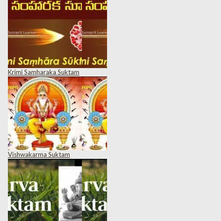
Krimi Samharaka Suktam
Vishwakarma Suktam