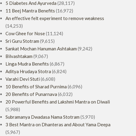
5 Diabetes And Ayurveda
(28,117)
11 Beej Mantra Benefits
(16,972)
An effective felt experiment to remove weakness
(14,253)
Cow Ghee for Nose
(11,124)
Sri Guru Stotram
(9,615)
Sankat Mochan Hanuman Ashtakam
(9,242)
Bilvashtakam
(9,067)
Linga Mudra Benefits
(6,867)
Aditya Hrudaya Stotra
(6,824)
Varahi Devi Stuti
(6,608)
10 Benefits of Sharad Purnima
(6,096)
20 Benefits of Punarnava
(6,032)
20 Powerful Benefits and Lakshmi Mantra on Diwali
(5,988)
Subramanya Dwadasa Nama Stotram
(5,970)
3 Best Mantra on Dhanteras and About Yama Deepa
(5,967)