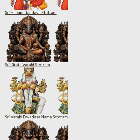
Sri Hanumatandava Stotram
Sri Kirata Varahi Stotram
Sri Varahi Dwadasa Nama Stotram