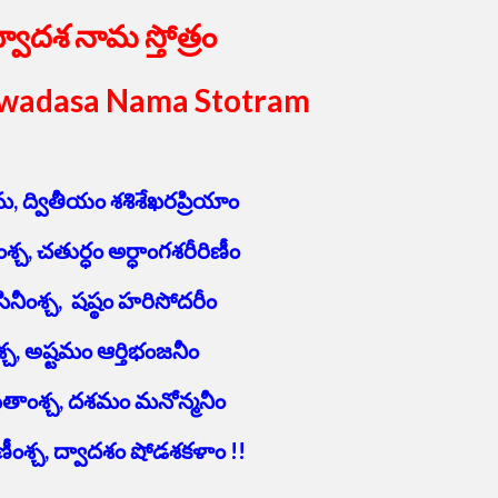
 ద్వాదశ నామ స్తోత్రం
 Dwadasa Nama Stotram
మ, ద్వితీయం శశిశేఖరప్రియాం
్చ, చతుర్ధం అర్ధాంగశరీరిణీం
ంశ్చ, షష్ఠం హరిసోదరీం
చ, అష్టమం ఆర్తిభంజనీం
తాంశ్చ, దశమం మనోన్మనీం
ీంశ్చ, ద్వాదశం షోడశకళాం !!