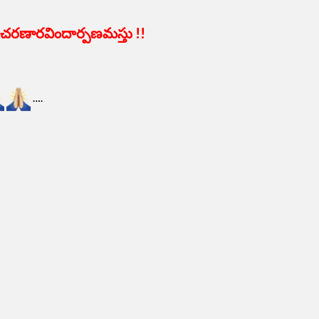
వరీ చరణారవిందార్పణమస్తు !!
….