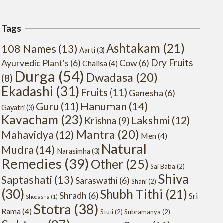
Tags
Ashtakam
(21)
108 Names
(13)
Aarti
(3)
Dry Fruits
Ayurvedic Plant's
(6)
Cow
(6)
Chalisa
(4)
Durga
(54)
Dwadasa
(20)
(8)
Ekadashi
(31)
Fruits
(11)
Ganesha
(6)
Hanuman
(14)
Guru
(11)
Gayatri
(3)
Kavacham
(23)
Lakshmi
(12)
Krishna
(9)
Mantra
(20)
Mahavidya
(12)
Men
(4)
Natural
Mudra
(14)
Narasimha
(3)
Remedies
(39)
Other
(25)
Sai Baba
(2)
Shiva
Saptashati
(13)
Saraswathi
(6)
Shani
(2)
(30)
Shubh Tithi
(21)
Shradh
(6)
Sri
Shodasha
(1)
Stotra
(38)
Rama
(4)
Stuti
(2)
Subramanya
(2)