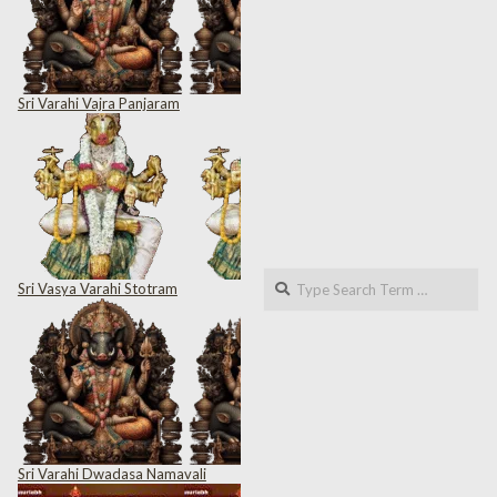
Sri Varahi Vajra Panjaram
Search
Sri Vasya Varahi Stotram
Sri Varahi Dwadasa Namavali