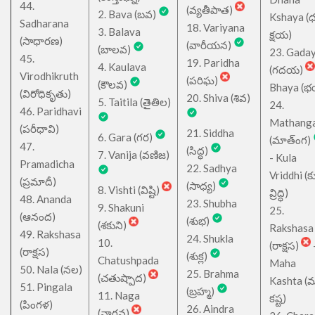
44.
(వ్యతీపాత)
2. Bava (బవ)
Kshaya (
Sadharana
18. Variyana
3. Balava
క్షయ)
(సాధారణ)
(వారీయన)
(బాలవ)
23. Gada
45.
19. Paridha
4. Kaulava
(గదయ)
Virodhikruth
(పరిఘ)
(కౌలవ)
Bhaya (
(విరోధికృతు)
20. Shiva (శివ)
5. Taitila (తైతిల)
24.
46. Paridhavi
Mathang
(పరీధావి)
21. Siddha
6. Gara (గర)
(మాత్ంగ)
47.
(సిద్ధ)
7. Vanija (వణిజ)
- Kula
Pramadicha
22. Sadhya
Vriddhi (క
(ప్రమాదీ)
(సాధ్య)
8. Vishti (విష్టి)
వ్రిద్ధి)
48. Ananda
23. Shubha
9. Shakuni
25.
(ఆనంద)
(శుభ)
(శకుని)
Rakshasa
49. Rakshasa
24. Shukla
10.
(రాక్షస)
(రాక్షస)
(శుక్ల)
Chatushpada
Maha
50. Nala (నల)
25. Brahma
(చతుష్పాద)
Kashta (
51. Pingala
(బ్రహ్మ)
11. Naga
కష్ట)
(పింగళ)
26. Aindra
(నాగవ)