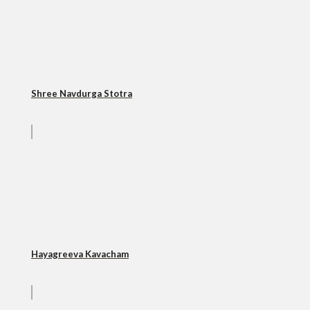
Shree Navdurga Stotra
Hayagreeva Kavacham