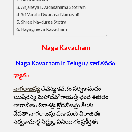
Anjaneya Dvadasanama Stotram
Sri Varahi Dwadasa Namavali
Shree Navdurga Stotra
Hayagreeva Kavacham
Naga Kavacham
Naga Kavacham in Telugu / నాగ కవచం
ధ్యానం
నాగరాజస్య
దేవస్య కవచం సర్వకామదం
ఋషిరస్య మహాదేవో గాయత్రీ ఛంద ఈరితః
తారాబీజం శివాశక్తిః క్రోధబీజస్తు కీలకః
దేవతా నాగరాజస్తు ఫణామణి విరాజితః
సర్వకామార్ధ సిద్ధ్యర్దే వినియోగః ప్రకీర్తితః