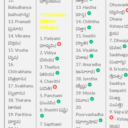
12.
(ఉత్తర)
(ఫాల్గుణము)
Dhyavan
Bahudhanya
13. Hastha
(ధ్యవంక్ష)
(బహుధాన్య)
Tithi Names
(హస్త)
Dhana
(తిథులు
13. Pramadi
14. Chiththa
Kshaya (
నామము)
(ప్రమాది)
(చిత్తా)
క్షయ)
14. Vikrama
15. Swathi
1. Padyami
7. Dhwaj
(విక్రమ)
(స్వాతి)
(పాడ్యమి)
(ధవజ)
15. Vrusha
16. Visakha
2. Vidiya
Saubhagy
(వృష)
(విశాఖ)
(విదియ)
(సుభాగ్య)
16.
17. Anuradha
3. Thadiya
8. Srivats
Chitrabhanu
(అనూరాధ)
(తదియ)
(శ్రీవత్స)
(చిత్రభాను)
18. Jyestha
4. Chavithi
Saukhya
17. Svabhanu
(జ్యేష్ఠ)
(చవితి)
Sampatti
(స్వభాను)
19. Moola
5. Panchami
(సుఖ్య
18. Tharana
(మూల)
(పంచమి)
సంపత్తి)
(తారణ)
20.
6. Shashti (షష్టి)
9. Vajra (వ
19. Parthiva
Poorvashadha
- Ksha
(పార్థివ)
(పూర్వాషాఢ)
7. Sapthami
(క్షయ)