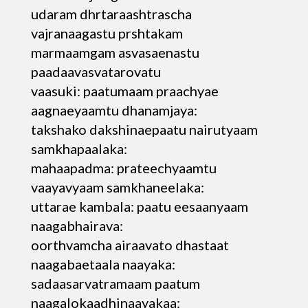
udaram dhrtaraashtrascha
vajranaagastu prshtakam
marmaamgam asvasaenastu
paadaavasvatarovatu
vaasuki: paatumaam praachyae
aagnaeyaamtu dhanamjaya:
takshako dakshinaepaatu nairutyaam
samkhapaalaka:
mahaapadma: prateechyaamtu
vaayavyaam samkhaneelaka:
uttarae kambala: paatu eesaanyaam
naagabhairava:
oorthvamcha airaavato dhastaat
naagabaetaala naayaka:
sadaasarvatramaam paatum
naagalokaadhinaayakaa: