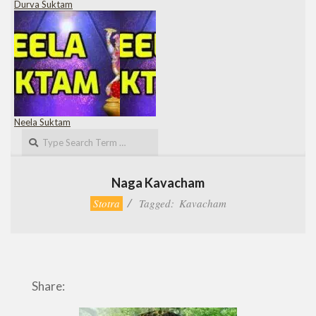
Durva Suktam
Neela Suktam
Search
Naga Kavacham
Stotra
Tagged:
Kavacham
Share: