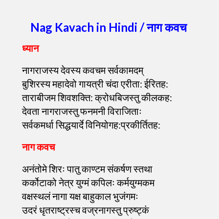
Nag Kavach in Hindi / नाग कवच
ध्यान
नागराजस्य देवस्य कवचम सर्वकामदम्
बुशिरस्य महादेवो गायत्री चंदा एरीता: ईरितह:
ताराबीजम शिवशक्ति: क्रोधबिजस्तु कीलकह:
देवता नागराजस्तु फनमनी विराजिताः
सर्वकमर्धा सिद्धयार्दे विनियोगह:प्रकीर्तितह:
नाग कवच
अनंतोमे शिरः पातु काण्टम संकर्षण स्तथा
कर्कोटाको नेत्र युग्मं कपिलः कर्मयुग्मकम
वक्षस्थलं नागा यक्ष बाहुकाल भुजंगमः
उदरं धृतराष्ट्रस्च वज्रनागस्तु प्रुष्ट्कं