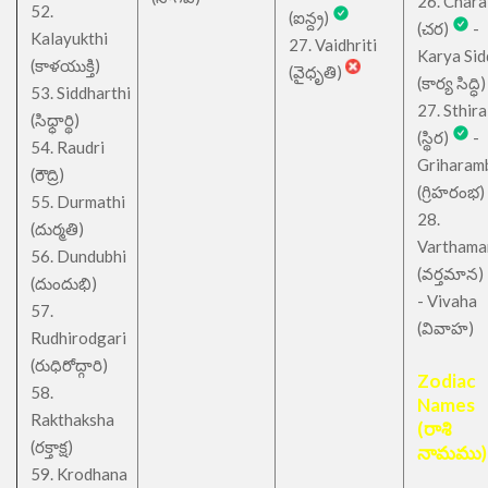
26. Chara
52.
(ఐన్ద్ర)
(చర)
-
Kalayukthi
27. Vaidhriti
Karya Sid
(కాళయుక్తి)
(వైధృతి)
(కార్య సిద్ధి)
53. Siddharthi
27. Sthira
(సిధ్ధార్థి)
(స్థిర)
-
54. Raudri
Griharam
(రౌద్రి)
(గ్రిహరంభ)
55. Durmathi
28.
(దుర్మతి)
Varthama
56. Dundubhi
(వర్తమాన)
(దుందుభి)
- Vivaha
57.
(వివాహ)
Rudhirodgari
(రుధిరోద్గారి)
Zodiac
58.
Names
Rakthaksha
(రాశి
(రక్తాక్ష)
నామము)
59. Krodhana