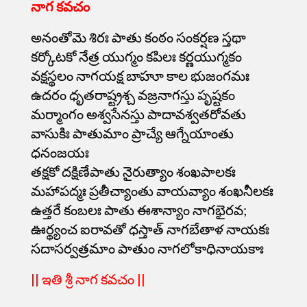
నాగ కవచం
అనంతోమె శిరః పాతు కంఠం సంకర్షణ స్తథా
కర్కోటకో నేత్ర యుగ్మం కపిలః కర్ణయుగ్మకం
వక్షస్థలం నాగయక్ష బాహూ కాల భుజంగమః
ఉదరం ధృతరాష్ట్రశ్చ వజ్రనాగస్తు పృష్టకం
మర్మాంగం అశ్వసేనస్తు పాదావశ్వతరోవతు
వాసుకిః పాతుమాం ప్రాచ్యే ఆగ్నేయాంతు
ధనంజయః
తక్షకో దక్షిణేపాతు నైరుత్యాం శంఖపాలకః
మహాపద్మః ప్రతీచ్యాంతు వాయవ్యాం శంఖనీలకః
ఉత్తరే కంబలః పాతు ఈశాన్యాం నాగభైరవ;
ఊర్థ్యంచ ఐరావతో ధస్తాత్‌ నాగబేతాళ నాయకః
సదాసర్వత్రమాం పాతుం నాగలోకాధినాయకాః
|| ఇతి శ్రీ నాగ కవచం ||