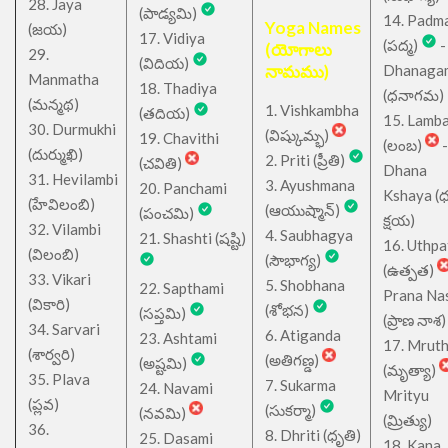
28. Jaya
(పాడ్యమి)
14. Padm
Yoga Names
(జయ)
17. Vidiya
(పద్మ)
-
(యోగాలు
29.
(విదియ)
నామము)
Dhanaga
Manmatha
18. Thadiya
(ధనాగమ)
(మన్మథ)
1. Vishkambha
(తదియ)
15. Lamb
30. Durmukhi
(విష్కుమ్భ)
19. Chavithi
(లంబ)
-
(దుర్ముఖి)
2. Priti (ప్రీతి)
(చవితి)
Dhana
31. Hevilambi
3. Ayushmana
20. Panchami
Kshaya (
(హేవిలంబి)
(ఆయుష్మాన్)
(పంచమి)
క్షయ)
32. Vilambi
4. Saubhagya
21. Shashti (షష్టి)
16. Uthpa
(విలంబి)
(సౌభాగ్య)
(ఉత్పత)
33. Vikari
5. Shobhana
22. Sapthami
Prana Na
(వికారి)
(శోభన)
(సప్తమి)
(ప్రాణ నాశ)
34. Sarvari
6. Atiganda
23. Ashtami
17. Mrut
(శార్వరి)
(అతిగణ్డ)
(అష్టమి)
(మృత్యా)
35. Plava
7. Sukarma
24. Navami
Mrityu
(ప్లవ)
(సుకర్మా)
(నవమి)
(మ్రిత్యు)
36.
8. Dhriti (ధృతి)
25. Dasami
18. Kana