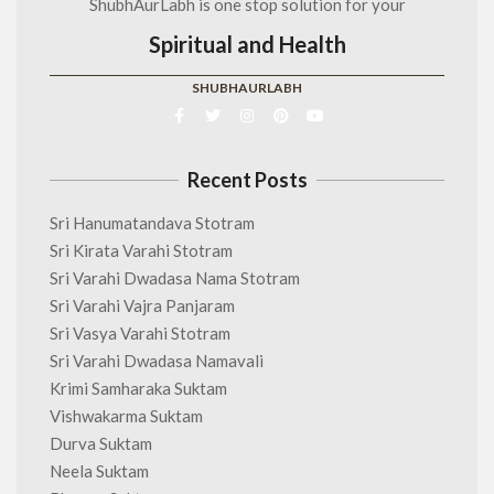
ShubhAurLabh is one stop solution for your
Spiritual and Health
SHUBHAURLABH
Recent Posts
Sri Hanumatandava Stotram
Sri Kirata Varahi Stotram
Sri Varahi Dwadasa Nama Stotram
Sri Varahi Vajra Panjaram
Sri Vasya Varahi Stotram
Sri Varahi Dwadasa Namavali
Krimi Samharaka Suktam
Vishwakarma Suktam
Durva Suktam
Neela Suktam