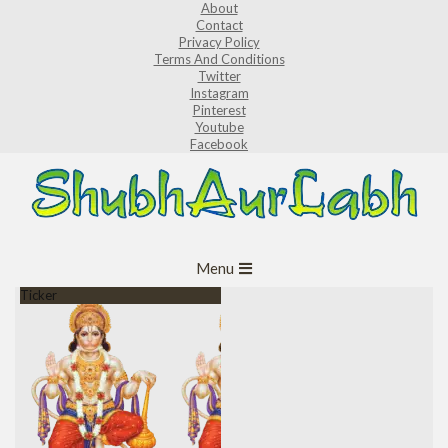
About
Skip
Contact
to
Privacy Policy
Terms And Conditions
content
Twitter
Instagram
Pinterest
Youtube
Facebook
ShubhAurLabh
Primary
Menu
Navigation
Ticker
Menu