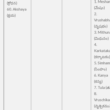
1. Mesha
(క్రోధన)
(మేషం)
60. Akshaya
2.
(క్షయ)
Vrushabh
(వృషభం)
3. Mithu
(మిధునం)
4.
Karkatak
(కర్కాటకం
5. Simham
(సింహం)
6. Kanya
(కన్య)
7. Tula (త
8.
Vruschik
(వృశ్చికము