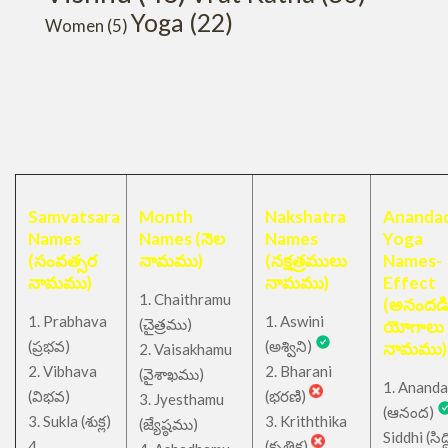
Yoga
(22)
Women
(5)
Samvatsara
Month
Nakshatra
Anandad
Names
Names (నెల
Names
Yoga
(సంవత్సర
నామము)
(నక్షత్రములు
Names-
నామము)
నామము)
Effect
1. Chaithramu
(అనందడ
1. Prabhava
1. Aswini
చైత్రము
(
)
యోగాలు
(ప్రభవ)
(అశ్విని)
నామము)
2. Vaisakhamu
2. Vibhava
2. Bharani
(వైశాఖము)
1. Ananda
(విభవ)
(భరణి)
3. Jyesthamu
(ఆనంద)
3. Sukla (శుక్ల)
3. Kriththika
(జ్యేష్ఠము)
Siddhi (సిద్ధ
4.
(కృత్తిక)