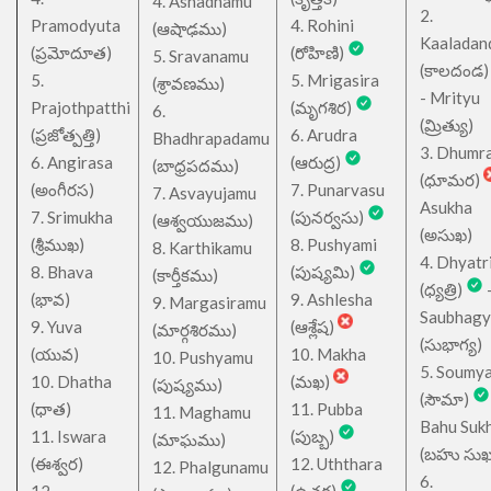
4. Ashadhamu
2.
Pramodyuta
4. Rohini
(ఆషాఢము)
Kaaladan
(ప్రమోదూత)
(రోహిణి)
5. Sravanamu
(కాలదండ
5.
5. Mrigasira
(శ్రావణము)
- Mrityu
Prajothpatthi
(మృగశిర)
6.
(మ్రిత్యు)
(ప్రజోత్పత్తి)
6. Arudra
Bhadhrapadamu
3. Dhumr
6. Angirasa
(ఆరుద్ర)
(బాధ్రపదము)
(ధూమర)
(అంగీరస)
7. Punarvasu
7. Asvayujamu
Asukha
7. Srimukha
(పునర్వసు)
(ఆశ్వయుజము)
(అసుఖ)
(శ్రీముఖ)
8. Pushyami
8. Karthikamu
4. Dhyatr
8. Bhava
(పుష్యమి)
(కార్తీకము)
(ధ్యత్రి)
(భావ)
9. Ashlesha
9. Margasiramu
Saubhagy
9. Yuva
(ఆశ్లేష)
(మార్గశిరము)
(సుభాగ్య)
(యువ)
10. Makha
10. Pushyamu
5. Soumy
10. Dhatha
(మఖ)
(పుష్యము)
(సౌమా)
(ధాత)
11. Pubba
11. Maghamu
Bahu Suk
11. Iswara
(పుబ్బ)
(మాఘము)
(బహు సుఖ
(ఈశ్వర)
12. Uththara
12. Phalgunamu
6.