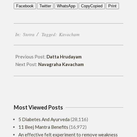
Facebook
Twitter
WhatsApp
Copy
Copied
Print
2022-
In:
Stotra
Tagged:
Kavacham
07-
16
Previous Post:
Datta Hrudayam
Next Post:
Navagraha Kavacham
Most Viewed Posts
5 Diabetes And Ayurveda
(28,116)
11 Beej Mantra Benefits
(16,972)
An effective felt experiment to remove weakness