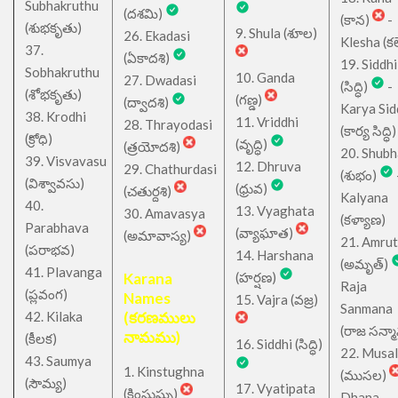
Subhakruthu
(దశమి)
(కాన)
-
(శుభకృతు)
9. Shula (శూల)
26. Ekadasi
Klesha (కల
37.
(ఏకాదశి)
19. Siddhi
Sobhakruthu
10. Ganda
27. Dwadasi
(సిద్ధి)
-
(శోభకృతు)
(గణ్డ)
(ద్వాదశి)
Karya Sid
38. Krodhi
11. Vriddhi
28. Thrayodasi
(కార్య సిద్ధి)
(క్రోధి)
(వృద్ధి)
(త్రయోదశి)
20. Shub
39. Visvavasu
12. Dhruva
29. Chathurdasi
(శుభం)
(విశ్వావసు)
(ధ్రువ)
(చతుర్దశి)
Kalyana
40.
13. Vyaghata
30. Amavasya
(కళ్యాణ)
Parabhava
(వ్యాఘాత)
(అమావాస్య)
21. Amru
(పరాభవ)
14. Harshana
(అమృత్)
41. Plavanga
Karana
(హర్షణ)
Raja
(ప్లవంగ)
Names
15. Vajra (వజ్ర)
Sanmana
42. Kilaka
(కరణములు
(రాజ సన్మ
నామము)
(కీలక)
16. Siddhi (సిద్ధి)
22. Musa
43. Saumya
1. Kinstughna
(ముసల)
(సౌమ్య)
17. Vyatipata
(కింస్తుఘ్న)
Dhana