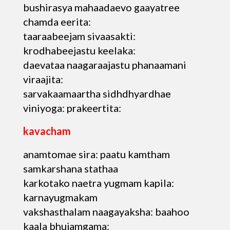
bushirasya mahaadaevo gaayatree
chamda eerita:
taaraabeejam sivaasakti:
krodhabeejastu keelaka:
daevataa naagaraajastu phanaamani
viraajita:
sarvakaamaartha sidhdhyardhae
viniyoga: prakeertita:
kavacham
anamtomae sira: paatu kamtham
samkarshana stathaa
karkotako naetra yugmam kapila:
karnayugmakam
vakshasthalam naagayaksha: baahoo
kaala bhujamgama: