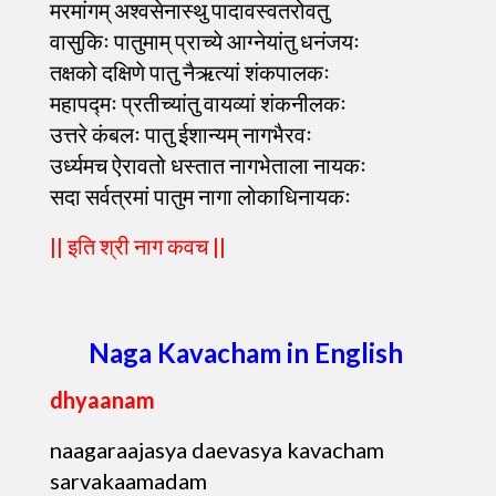
मरमांगम् अश्वसेनास्थु पादावस्वतरोवतु
वासुकिः पातुमाम् प्राच्ये आग्नेयांतु धनंजयः
तक्षको दक्षिणे पातु नैऋत्यां शंकपालकः
महापद्मः प्रतीच्यांतु वायव्यां शंकनीलकः
उत्तरे कंबलः पातु ईशान्यम् नागभैरवः
उर्ध्यमच ऐरावतो धस्तात नागभेताला नायकः
सदा सर्वत्रमां पातुम नागा लोकाधिनायकः
|| इति श्री नाग कवच ||
Naga Kavacham in English
dhyaanam
naagaraajasya daevasya kavacham
sarvakaamadam