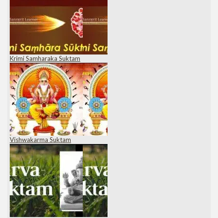
Krimi Samharaka Suktam
Vishwakarma Suktam