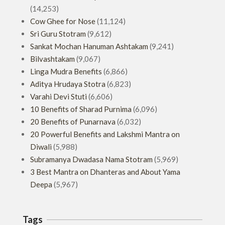
(14,253)
Cow Ghee for Nose
(11,124)
Sri Guru Stotram
(9,612)
Sankat Mochan Hanuman Ashtakam
(9,241)
Bilvashtakam
(9,067)
Linga Mudra Benefits
(6,866)
Aditya Hrudaya Stotra
(6,823)
Varahi Devi Stuti
(6,606)
10 Benefits of Sharad Purnima
(6,096)
20 Benefits of Punarnava
(6,032)
20 Powerful Benefits and Lakshmi Mantra on
Diwali
(5,988)
Subramanya Dwadasa Nama Stotram
(5,969)
3 Best Mantra on Dhanteras and About Yama
Deepa
(5,967)
Tags