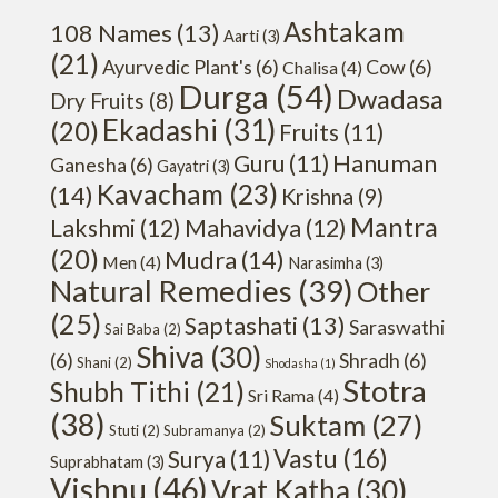
Ashtakam
108 Names
(13)
Aarti
(3)
(21)
Ayurvedic Plant's
(6)
Cow
(6)
Chalisa
(4)
Durga
(54)
Dwadasa
Dry Fruits
(8)
Ekadashi
(31)
(20)
Fruits
(11)
Hanuman
Guru
(11)
Ganesha
(6)
Gayatri
(3)
Kavacham
(23)
(14)
Krishna
(9)
Mantra
Lakshmi
(12)
Mahavidya
(12)
(20)
Mudra
(14)
Men
(4)
Narasimha
(3)
Natural Remedies
(39)
Other
(25)
Saptashati
(13)
Saraswathi
Sai Baba
(2)
Shiva
(30)
(6)
Shradh
(6)
Shani
(2)
Shodasha
(1)
Stotra
Shubh Tithi
(21)
Sri Rama
(4)
(38)
Suktam
(27)
Stuti
(2)
Subramanya
(2)
Vastu
(16)
Surya
(11)
Suprabhatam
(3)
Vishnu
(46)
Vrat Katha
(30)