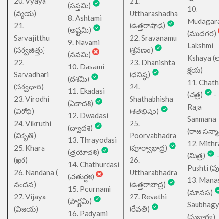
20. Vyaya
21.
(సప్తమి)
10.
(వ్యయ)
Uttharashadha
8. Ashtami
Mudagar
21.
(ఉత్తరాషాఢ)
(అష్టమి)
(ముదగర)
Sarvajitthu
22. Sravanamu
9. Navami
Lakshmi
(సర్వజిత్తు)
(శ్రవణం)
(నవమి)
Kshaya (లక్ష
22.
23. Dhanishta
10. Dasami
క్షయ)
Sarvadhari
(ధనిష్ఠ)
(దశమి)
11. Chath
(సర్వధారి)
24.
11. Ekadasi
(చత్ర)
-
23. Virodhi
Shathabhisha
(ఏకాదశి)
Raja
(విరోధి)
(శతభిషం)
12. Dwadasi
Sanmana
24. Vikruthi
25.
(ద్వాదశి)
(రాజ సన్మ
(వికృతి)
Poorvabhadra
13. Thrayodasi
12. Mithr
25. Khara
(పూర్వాభాద్ర)
(త్రయోదశి)
(మిత్ర)
-
(ఖర)
26.
14. Chathurdasi
Pushti (పుష్
26. Nandana (
Uttharabhadra
(చతుర్దశి)
13. Mana
నందన)
(ఉత్తరాభాద్ర)
15. Pournami
(మానస)
27. Vijaya
27. Revathi
(పౌర్ణమి)
Saubhagy
(విజయ)
(రేవతి)
16. Padyami
(సుభాగ్య)