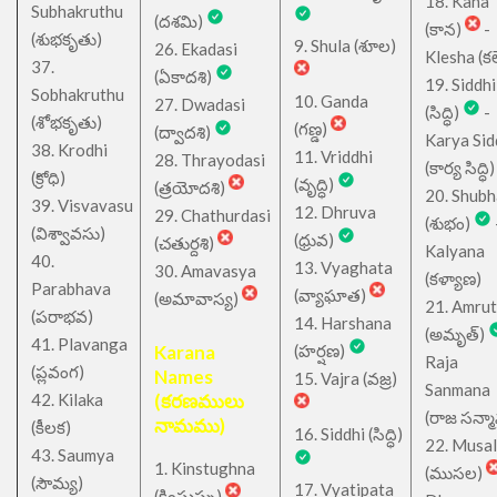
18. Kana
Subhakruthu
(దశమి)
(కాన)
-
(శుభకృతు)
9. Shula (శూల)
26. Ekadasi
Klesha (కల
37.
(ఏకాదశి)
19. Siddhi
Sobhakruthu
10. Ganda
27. Dwadasi
(సిద్ధి)
-
(శోభకృతు)
(గణ్డ)
(ద్వాదశి)
Karya Sid
38. Krodhi
11. Vriddhi
28. Thrayodasi
(కార్య సిద్ధి)
(క్రోధి)
(వృద్ధి)
(త్రయోదశి)
20. Shub
39. Visvavasu
12. Dhruva
29. Chathurdasi
(శుభం)
(విశ్వావసు)
(ధ్రువ)
(చతుర్దశి)
Kalyana
40.
13. Vyaghata
30. Amavasya
(కళ్యాణ)
Parabhava
(వ్యాఘాత)
(అమావాస్య)
21. Amru
(పరాభవ)
14. Harshana
(అమృత్)
41. Plavanga
Karana
(హర్షణ)
Raja
(ప్లవంగ)
Names
15. Vajra (వజ్ర)
Sanmana
42. Kilaka
(కరణములు
(రాజ సన్మ
నామము)
(కీలక)
16. Siddhi (సిద్ధి)
22. Musa
43. Saumya
1. Kinstughna
(ముసల)
(సౌమ్య)
17. Vyatipata
(కింస్తుఘ్న)