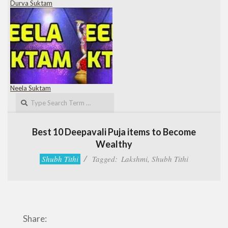
Durva Suktam
Neela Suktam
Search
Best 10 Deepavali Puja items to Become
Wealthy
Shubh Tithi
Tagged:
Lakshmi
,
Shubh Tithi
Share: