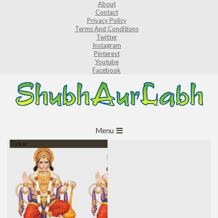
About
Skip
Contact
to
Privacy Policy
Terms And Conditions
content
Twitter
Instagram
Pinterest
Youtube
Facebook
ShubhAurLabh
Primary
Menu
Navigation
Ticker
Menu