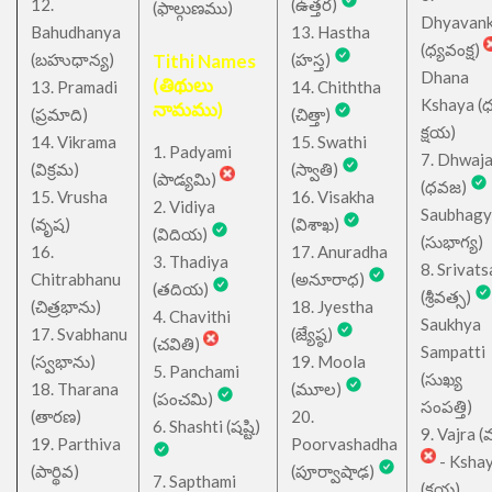
12.
(ఉత్తర)
(ఫాల్గుణము)
Dhyavan
Bahudhanya
13. Hastha
(ధ్యవంక్ష)
(బహుధాన్య)
Tithi Names
(హస్త)
Dhana
(తిథులు
13. Pramadi
14. Chiththa
Kshaya (
నామము)
(ప్రమాది)
(చిత్తా)
క్షయ)
14. Vikrama
15. Swathi
1. Padyami
7. Dhwaj
(విక్రమ)
(స్వాతి)
(పాడ్యమి)
(ధవజ)
15. Vrusha
16. Visakha
2. Vidiya
Saubhagy
(వృష)
(విశాఖ)
(విదియ)
(సుభాగ్య)
16.
17. Anuradha
3. Thadiya
8. Srivats
Chitrabhanu
(అనూరాధ)
(తదియ)
(శ్రీవత్స)
(చిత్రభాను)
18. Jyestha
4. Chavithi
Saukhya
17. Svabhanu
(జ్యేష్ఠ)
(చవితి)
Sampatti
(స్వభాను)
19. Moola
5. Panchami
(సుఖ్య
18. Tharana
(మూల)
(పంచమి)
సంపత్తి)
(తారణ)
20.
6. Shashti (షష్టి)
9. Vajra (వ
19. Parthiva
Poorvashadha
- Ksha
(పార్థివ)
(పూర్వాషాఢ)
7. Sapthami
(క్షయ)