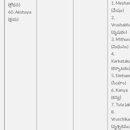
1. Mesha
(క్రోధన)
(మేషం)
60. Akshaya
2.
(క్షయ)
Vrushabh
(వృషభం)
3. Mithu
(మిధునం)
4.
Karkatak
(కర్కాటకం
5. Simham
(సింహం)
6. Kanya
(కన్య)
7. Tula (త
8.
Vruschik
(వృశ్చికము