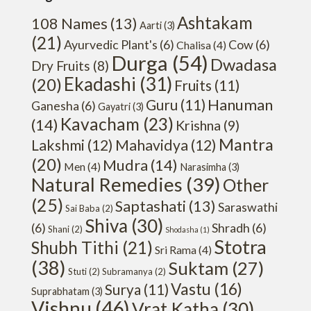
Ashtakam
108 Names
(13)
Aarti
(3)
(21)
Ayurvedic Plant's
(6)
Cow
(6)
Chalisa
(4)
Durga
(54)
Dwadasa
Dry Fruits
(8)
Ekadashi
(31)
(20)
Fruits
(11)
Hanuman
Guru
(11)
Ganesha
(6)
Gayatri
(3)
Kavacham
(23)
(14)
Krishna
(9)
Mantra
Lakshmi
(12)
Mahavidya
(12)
(20)
Mudra
(14)
Men
(4)
Narasimha
(3)
Natural Remedies
(39)
Other
(25)
Saptashati
(13)
Saraswathi
Sai Baba
(2)
Shiva
(30)
(6)
Shradh
(6)
Shani
(2)
Shodasha
(1)
Stotra
Shubh Tithi
(21)
Sri Rama
(4)
(38)
Suktam
(27)
Stuti
(2)
Subramanya
(2)
Vastu
(16)
Surya
(11)
Suprabhatam
(3)
Vishnu
(46)
Vrat Katha
(30)