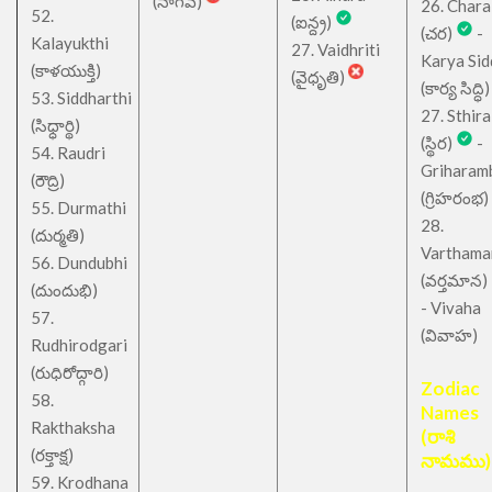
(నాగవ)
26. Chara
52.
(ఐన్ద్ర)
(చర)
-
Kalayukthi
27. Vaidhriti
Karya Sid
(కాళయుక్తి)
(వైధృతి)
(కార్య సిద్ధి)
53. Siddharthi
27. Sthira
(సిధ్ధార్థి)
(స్థిర)
-
54. Raudri
Griharam
(రౌద్రి)
(గ్రిహరంభ)
55. Durmathi
28.
(దుర్మతి)
Varthama
56. Dundubhi
(వర్తమాన)
(దుందుభి)
- Vivaha
57.
(వివాహ)
Rudhirodgari
(రుధిరోద్గారి)
Zodiac
58.
Names
Rakthaksha
(రాశి
(రక్తాక్ష)
నామము)
59. Krodhana