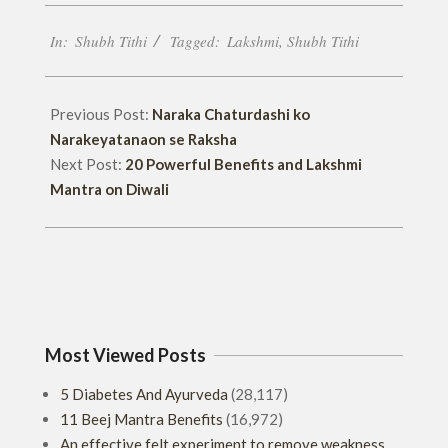
2017-
In:
Shubh Tithi
Tagged:
Lakshmi
,
Shubh Tithi
10-
18
Previous Post:
Naraka Chaturdashi ko
Narakeyatanaon se Raksha
Next Post:
20 Powerful Benefits and Lakshmi
Mantra on Diwali
Most Viewed Posts
5 Diabetes And Ayurveda
(28,117)
11 Beej Mantra Benefits
(16,972)
An effective felt experiment to remove weakness