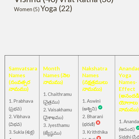
Yoga
(22)
Women
(5)
Samvatsara
Month
Nakshatra
Anandad
Names
Names (నెల
Names
Yoga
(సంవత్సర
నామము)
(నక్షత్రములు
Names-
నామము)
నామము)
Effect
1. Chaithramu
(అనందడ
1. Prabhava
1. Aswini
చైత్రము
(
)
యోగాలు
(ప్రభవ)
(అశ్విని)
నామము)
2. Vaisakhamu
2. Vibhava
2. Bharani
(వైశాఖము)
1. Ananda
(విభవ)
(భరణి)
3. Jyesthamu
(ఆనంద)
3. Sukla (శుక్ల)
3. Kriththika
(జ్యేష్ఠము)
Siddhi (సిద్ధ