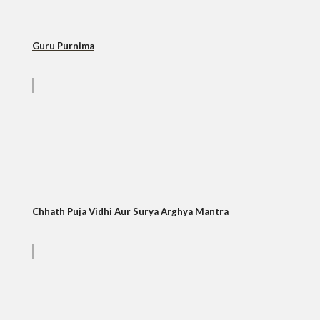
Guru Purnima
Chhath Puja Vidhi Aur Surya Arghya Mantra