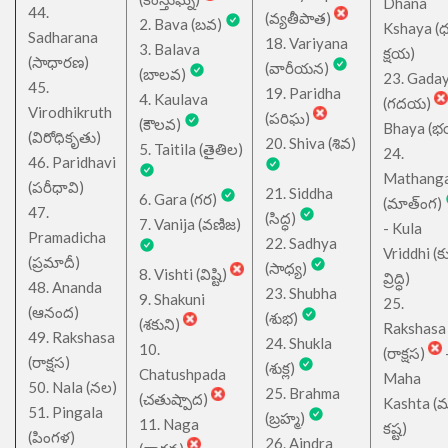
Dhana
44.
(వ్యతీపాత)
2. Bava (బవ)
Kshaya (
Sadharana
18. Variyana
3. Balava
క్షయ)
(సాధారణ)
(వారీయన)
(బాలవ)
23. Gada
45.
19. Paridha
4. Kaulava
(గదయ)
Virodhikruth
(పరిఘ)
(కౌలవ)
Bhaya (
(విరోధికృతు)
20. Shiva (శివ)
5. Taitila (తైతిల)
24.
46. Paridhavi
Mathang
(పరీధావి)
21. Siddha
6. Gara (గర)
(మాత్ంగ)
47.
(సిద్ధ)
7. Vanija (వణిజ)
- Kula
Pramadicha
22. Sadhya
Vriddhi (క
(ప్రమాదీ)
(సాధ్య)
8. Vishti (విష్టి)
వ్రిద్ధి)
48. Ananda
23. Shubha
9. Shakuni
25.
(ఆనంద)
(శుభ)
(శకుని)
Rakshasa
49. Rakshasa
24. Shukla
10.
(రాక్షస)
(రాక్షస)
(శుక్ల)
Chatushpada
Maha
50. Nala (నల)
25. Brahma
(చతుష్పాద)
Kashta (
51. Pingala
(బ్రహ్మ)
11. Naga
కష్ట)
(పింగళ)
26. Aindra