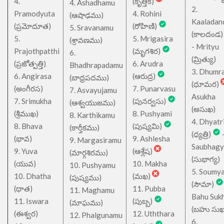
4.
(కృత్తిక)
4. Ashadhamu
2.
Pramodyuta
4. Rohini
(ఆషాఢము)
Kaaladan
(ప్రమోదూత)
(రోహిణి)
5. Sravanamu
(కాలదండ
5.
5. Mrigasira
(శ్రావణము)
- Mrityu
Prajothpatthi
(మృగశిర)
6.
(మ్రిత్యు)
(ప్రజోత్పత్తి)
6. Arudra
Bhadhrapadamu
3. Dhumr
6. Angirasa
(ఆరుద్ర)
(బాధ్రపదము)
(ధూమర)
(అంగీరస)
7. Punarvasu
7. Asvayujamu
Asukha
7. Srimukha
(పునర్వసు)
(ఆశ్వయుజము)
(అసుఖ)
(శ్రీముఖ)
8. Pushyami
8. Karthikamu
4. Dhyatr
8. Bhava
(పుష్యమి)
(కార్తీకము)
(ధ్యత్రి)
(భావ)
9. Ashlesha
9. Margasiramu
Saubhagy
9. Yuva
(ఆశ్లేష)
(మార్గశిరము)
(సుభాగ్య)
(యువ)
10. Makha
10. Pushyamu
5. Soumy
10. Dhatha
(మఖ)
(పుష్యము)
(సౌమా)
(ధాత)
11. Pubba
11. Maghamu
Bahu Suk
11. Iswara
(పుబ్బ)
(మాఘము)
(బహు సుఖ
(ఈశ్వర)
12. Uththara
12. Phalgunamu
6.