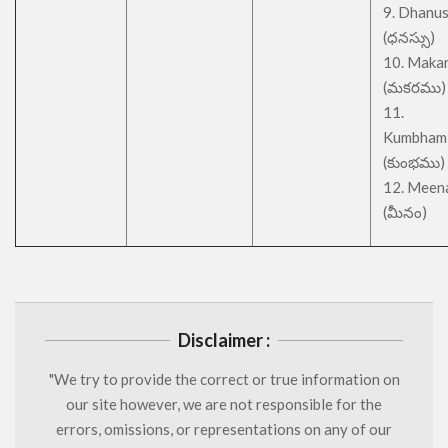
9. Dhanu
(ధనస్సు)
10. Maka
(మకరము)
11.
Kumbham
(కుంభము)
12. Meen
(మీనం)
Disclaimer :
"We try to provide the correct or true information on
our site however, we are not responsible for the
errors, omissions, or representations on any of our