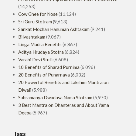
(14,253)
Cow Ghee for Nose
(11,124)
Sri Guru Stotram
(9,613)
Sankat Mochan Hanuman Ashtakam
(9,241)
Bilvashtakam
(9,067)
Linga Mudra Benefits
(6,867)
Aditya Hrudaya Stotra
(6,824)
Varahi Devi Stuti
(6,608)
10 Benefits of Sharad Purnima
(6,096)
20 Benefits of Punarnava
(6,032)
20 Powerful Benefits and Lakshmi Mantra on
Diwali
(5,988)
Subramanya Dwadasa Nama Stotram
(5,970)
3 Best Mantra on Dhanteras and About Yama
Deepa
(5,967)
Tags