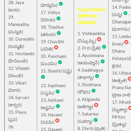
28. Jaya
(పాడ్యమి)
14. Padm
Yoga Names
(జయ)
17. Vidiya
(పద్మ)
-
(యోగాలు
29.
(విదియ)
నామము)
Dhanaga
Manmatha
18. Thadiya
(ధనాగమ)
(మన్మథ)
1. Vishkambha
(తదియ)
15. Lamb
30. Durmukhi
(విష్కుమ్భ)
19. Chavithi
(లంబ)
-
(దుర్ముఖి)
2. Priti (ప్రీతి)
(చవితి)
Dhana
31. Hevilambi
3. Ayushmana
20. Panchami
Kshaya (
(హేవిలంబి)
(ఆయుష్మాన్)
(పంచమి)
క్షయ)
32. Vilambi
4. Saubhagya
21. Shashti (షష్టి)
16. Uthpa
(విలంబి)
(సౌభాగ్య)
(ఉత్పత)
33. Vikari
5. Shobhana
22. Sapthami
Prana Na
(వికారి)
(శోభన)
(సప్తమి)
(ప్రాణ నాశ)
34. Sarvari
6. Atiganda
23. Ashtami
17. Mrut
(శార్వరి)
(అతిగణ్డ)
(అష్టమి)
(మృత్యా)
35. Plava
7. Sukarma
24. Navami
Mrityu
(ప్లవ)
(సుకర్మా)
(నవమి)
(మ్రిత్యు)
36.
8. Dhriti (ధృతి)
25. Dasami