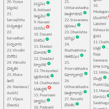
20. Vyaya
21.
(సప్తమి)
10.
(వ్యయ)
Uttharashadha
8. Ashtami
Mudagar
21.
(ఉత్తరాషాఢ)
(అష్టమి)
(ముదగర)
Sarvajitthu
22. Sravanamu
9. Navami
Lakshmi
(సర్వజిత్తు)
(శ్రవణం)
(నవమి)
Kshaya (లక్ష
22.
23. Dhanishta
10. Dasami
క్షయ)
Sarvadhari
(ధనిష్ఠ)
(దశమి)
11. Chath
(సర్వధారి)
24.
11. Ekadasi
(చత్ర)
-
23. Virodhi
Shathabhisha
(ఏకాదశి)
Raja
(విరోధి)
(శతభిషం)
12. Dwadasi
Sanmana
24. Vikruthi
25.
(ద్వాదశి)
(రాజ సన్మ
(వికృతి)
Poorvabhadra
13. Thrayodasi
12. Mithr
25. Khara
(పూర్వాభాద్ర)
(త్రయోదశి)
(మిత్ర)
-
(ఖర)
26.
14. Chathurdasi
Pushti (పుష్
26. Nandana (
Uttharabhadra
(చతుర్దశి)
13. Mana
నందన)
(ఉత్తరాభాద్ర)
15. Pournami
(మానస)
27. Vijaya
27. Revathi
(పౌర్ణమి)
Saubhagy
(విజయ)
(రేవతి)
16. Padyami
(సుభాగ్య)