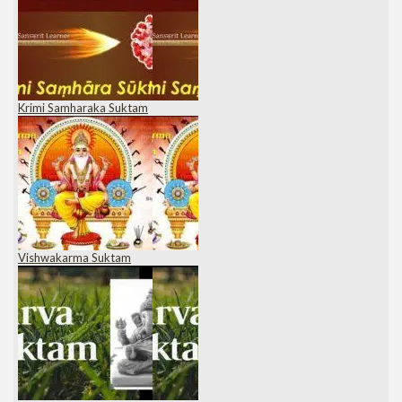
Krimi Samharaka Suktam
Vishwakarma Suktam