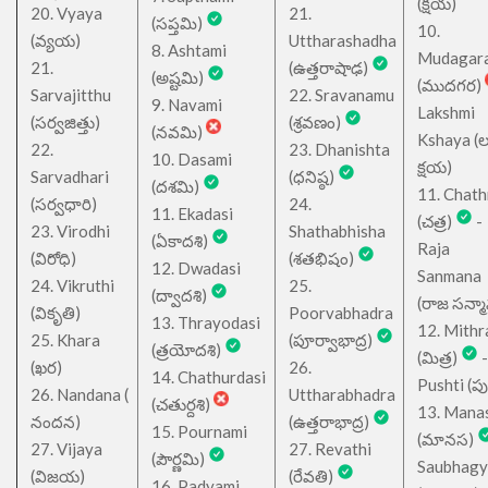
(క్షయ)
20. Vyaya
21.
(సప్తమి)
10.
(వ్యయ)
Uttharashadha
8. Ashtami
Mudagar
21.
(ఉత్తరాషాఢ)
(అష్టమి)
(ముదగర)
Sarvajitthu
22. Sravanamu
9. Navami
Lakshmi
(సర్వజిత్తు)
(శ్రవణం)
(నవమి)
Kshaya (లక్ష
22.
23. Dhanishta
10. Dasami
క్షయ)
Sarvadhari
(ధనిష్ఠ)
(దశమి)
11. Chath
(సర్వధారి)
24.
11. Ekadasi
(చత్ర)
-
23. Virodhi
Shathabhisha
(ఏకాదశి)
Raja
(విరోధి)
(శతభిషం)
12. Dwadasi
Sanmana
24. Vikruthi
25.
(ద్వాదశి)
(రాజ సన్మ
(వికృతి)
Poorvabhadra
13. Thrayodasi
12. Mithr
25. Khara
(పూర్వాభాద్ర)
(త్రయోదశి)
(మిత్ర)
-
(ఖర)
26.
14. Chathurdasi
Pushti (పుష్
26. Nandana (
Uttharabhadra
(చతుర్దశి)
13. Mana
నందన)
(ఉత్తరాభాద్ర)
15. Pournami
(మానస)
27. Vijaya
27. Revathi
(పౌర్ణమి)
Saubhagy
(విజయ)
(రేవతి)
16. Padyami