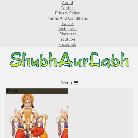
About
Skip
Contact
to
Privacy Policy
Terms And Conditions
content
Twitter
Instagram
Pinterest
Youtube
Facebook
ShubhAurLabh
Primary
Menu
Navigation
Ticker
Menu