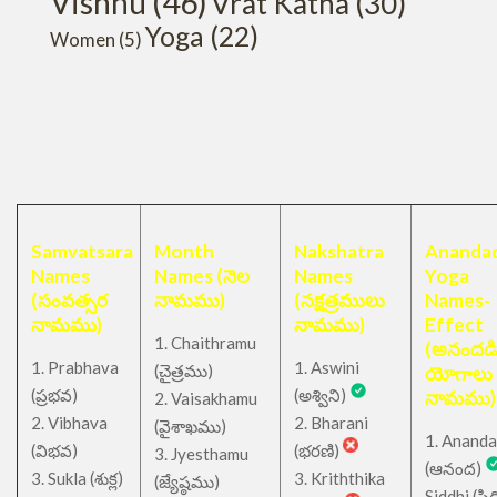
Vishnu
(46)
Vrat Katha
(30)
Yoga
(22)
Women
(5)
Samvatsara
Month
Nakshatra
Anandad
Names
Names (నెల
Names
Yoga
(సంవత్సర
నామము)
(నక్షత్రములు
Names-
నామము)
నామము)
Effect
1. Chaithramu
(అనందడ
1. Prabhava
1. Aswini
చైత్రము
(
)
యోగాలు
(ప్రభవ)
(అశ్విని)
నామము)
2. Vaisakhamu
2. Vibhava
2. Bharani
(వైశాఖము)
1. Ananda
(విభవ)
(భరణి)
3. Jyesthamu
(ఆనంద)
3. Sukla (శుక్ల)
3. Kriththika
(జ్యేష్ఠము)
Siddhi (సిద్ధ