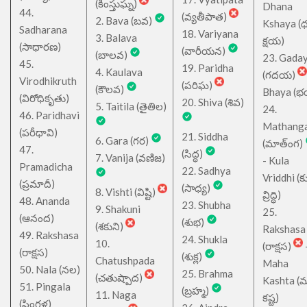
(కింస్తుఘ్న)
Dhana
44.
(వ్యతీపాత)
2. Bava (బవ)
Kshaya (
Sadharana
18. Variyana
3. Balava
క్షయ)
(సాధారణ)
(వారీయన)
(బాలవ)
23. Gada
45.
19. Paridha
4. Kaulava
(గదయ)
Virodhikruth
(పరిఘ)
(కౌలవ)
Bhaya (
(విరోధికృతు)
20. Shiva (శివ)
5. Taitila (తైతిల)
24.
46. Paridhavi
Mathang
(పరీధావి)
21. Siddha
6. Gara (గర)
(మాత్ంగ)
47.
(సిద్ధ)
7. Vanija (వణిజ)
- Kula
Pramadicha
22. Sadhya
Vriddhi (క
(ప్రమాదీ)
(సాధ్య)
8. Vishti (విష్టి)
వ్రిద్ధి)
48. Ananda
23. Shubha
9. Shakuni
25.
(ఆనంద)
(శుభ)
(శకుని)
Rakshasa
49. Rakshasa
24. Shukla
10.
(రాక్షస)
(రాక్షస)
(శుక్ల)
Chatushpada
Maha
50. Nala (నల)
25. Brahma
(చతుష్పాద)
Kashta (
51. Pingala
(బ్రహ్మ)
11. Naga
కష్ట)
(పింగళ)