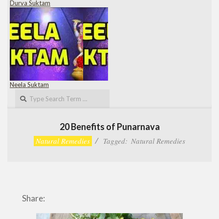
Durva Suktam
Neela Suktam
Search
20 Benefits of Punarnava
Natural Remedies
Tagged:
Natural Remedies
Share: