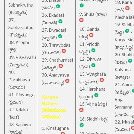
25. Dasami
18. Kana
Subhakruthu
(దశమి)
(కాన)
-
(శుభకృతు)
9. Shula (శూల)
26. Ekadasi
Klesha (కల
37.
(ఏకాదశి)
19. Siddhi
Sobhakruthu
10. Ganda
27. Dwadasi
(సిద్ధి)
-
(శోభకృతు)
(గణ్డ)
(ద్వాదశి)
Karya Sid
38. Krodhi
11. Vriddhi
28. Thrayodasi
(కార్య సిద్ధి)
(క్రోధి)
(వృద్ధి)
(త్రయోదశి)
20. Shub
39. Visvavasu
12. Dhruva
29. Chathurdasi
(శుభం)
(విశ్వావసు)
(ధ్రువ)
(చతుర్దశి)
Kalyana
40.
13. Vyaghata
30. Amavasya
(కళ్యాణ)
Parabhava
(వ్యాఘాత)
(అమావాస్య)
21. Amru
(పరాభవ)
14. Harshana
(అమృత్)
41. Plavanga
Karana
(హర్షణ)
Raja
(ప్లవంగ)
Names
15. Vajra (వజ్ర)
Sanmana
42. Kilaka
(కరణములు
(రాజ సన్మ
నామము)
(కీలక)
16. Siddhi (సిద్ధి)
22. Musa
43. Saumya
1. Kinstughna
(ముసల)
(సౌమ్య)
17. Vyatipata