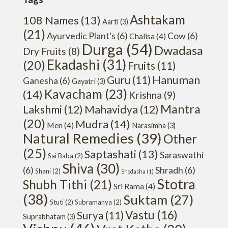
Ashtakam
108 Names
(13)
Aarti
(3)
(21)
Ayurvedic Plant's
(6)
Cow
(6)
Chalisa
(4)
Durga
(54)
Dwadasa
Dry Fruits
(8)
Ekadashi
(31)
(20)
Fruits
(11)
Hanuman
Guru
(11)
Ganesha
(6)
Gayatri
(3)
Kavacham
(23)
(14)
Krishna
(9)
Mantra
Lakshmi
(12)
Mahavidya
(12)
(20)
Mudra
(14)
Men
(4)
Narasimha
(3)
Natural Remedies
(39)
Other
(25)
Saptashati
(13)
Saraswathi
Sai Baba
(2)
Shiva
(30)
(6)
Shradh
(6)
Shani
(2)
Shodasha
(1)
Stotra
Shubh Tithi
(21)
Sri Rama
(4)
(38)
Suktam
(27)
Stuti
(2)
Subramanya
(2)
Vastu
(16)
Surya
(11)
Suprabhatam
(3)