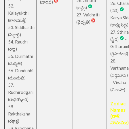
26. Aindra
(నాగవ)
26. Chara
52.
(ఐన్ద్ర)
(చర)
-
Kalayukthi
27. Vaidhriti
Karya Sid
(కాళయుక్తి)
(వైధృతి)
(కార్య సిద్ధి)
53. Siddharthi
27. Sthira
(సిధ్ధార్థి)
(స్థిర)
-
54. Raudri
Griharam
(రౌద్రి)
(గ్రిహరంభ)
55. Durmathi
28.
(దుర్మతి)
Varthama
56. Dundubhi
(వర్తమాన)
(దుందుభి)
- Vivaha
57.
(వివాహ)
Rudhirodgari
(రుధిరోద్గారి)
Zodiac
58.
Names
Rakthaksha
(రాశి
(రక్తాక్ష)
నామము)
59. Krodhana