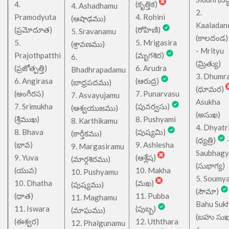
4.
(కృత్తిక)
4. Ashadhamu
2.
Pramodyuta
4. Rohini
(ఆషాఢము)
Kaaladan
(ప్రమోదూత)
(రోహిణి)
5. Sravanamu
(కాలదండ
5.
5. Mrigasira
(శ్రావణము)
- Mrityu
Prajothpatthi
(మృగశిర)
6.
(మ్రిత్యు)
(ప్రజోత్పత్తి)
6. Arudra
Bhadhrapadamu
3. Dhumr
6. Angirasa
(ఆరుద్ర)
(బాధ్రపదము)
(ధూమర)
(అంగీరస)
7. Punarvasu
7. Asvayujamu
Asukha
7. Srimukha
(పునర్వసు)
(ఆశ్వయుజము)
(అసుఖ)
(శ్రీముఖ)
8. Pushyami
8. Karthikamu
4. Dhyatr
8. Bhava
(పుష్యమి)
(కార్తీకము)
(ధ్యత్రి)
(భావ)
9. Ashlesha
9. Margasiramu
Saubhagy
9. Yuva
(ఆశ్లేష)
(మార్గశిరము)
(సుభాగ్య)
(యువ)
10. Makha
10. Pushyamu
5. Soumy
10. Dhatha
(మఖ)
(పుష్యము)
(సౌమా)
(ధాత)
11. Pubba
11. Maghamu
Bahu Suk
11. Iswara
(పుబ్బ)
(మాఘము)
(బహు సుఖ
(ఈశ్వర)
12. Uththara
12. Phalgunamu