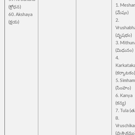
1. Mesha
(క్రోధన)
(మేషం)
60. Akshaya
2.
(క్షయ)
Vrushabh
(వృషభం)
3. Mithu
(మిధునం)
4.
Karkatak
(కర్కాటకం
5. Simham
(సింహం)
6. Kanya
(కన్య)
7. Tula (త
8.
Vruschik
(వృశ్చికము