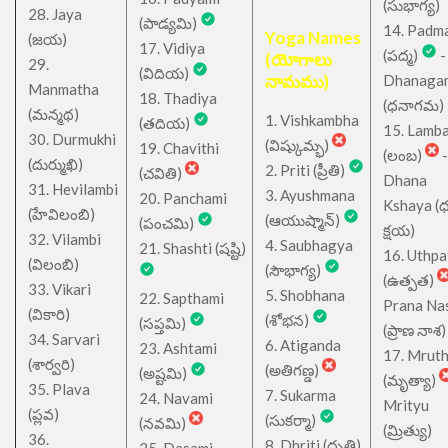
(సుభాగ్య)
28. Jaya
(పాడ్యమి)
14. Padm
Yoga Names
(జయ)
17. Vidiya
(పద్మ)
-
(యోగాలు
29.
(విదియ)
నామము)
Dhanaga
Manmatha
18. Thadiya
(ధనాగమ)
(మన్మథ)
1. Vishkambha
(తదియ)
15. Lamb
30. Durmukhi
(విష్కుమ్భ)
19. Chavithi
(లంబ)
-
(దుర్ముఖి)
2. Priti (ప్రీతి)
(చవితి)
Dhana
31. Hevilambi
3. Ayushmana
20. Panchami
Kshaya (
(హేవిలంబి)
(ఆయుష్మాన్)
(పంచమి)
క్షయ)
32. Vilambi
4. Saubhagya
21. Shashti (షష్టి)
16. Uthpa
(విలంబి)
(సౌభాగ్య)
(ఉత్పత)
33. Vikari
5. Shobhana
22. Sapthami
Prana Na
(వికారి)
(శోభన)
(సప్తమి)
(ప్రాణ నాశ)
34. Sarvari
6. Atiganda
23. Ashtami
17. Mrut
(శార్వరి)
(అతిగణ్డ)
(అష్టమి)
(మృత్యా)
35. Plava
7. Sukarma
24. Navami
Mrityu
(ప్లవ)
(సుకర్మా)
(నవమి)
(మ్రిత్యు)
36.
8. Dhriti (ధృతి)