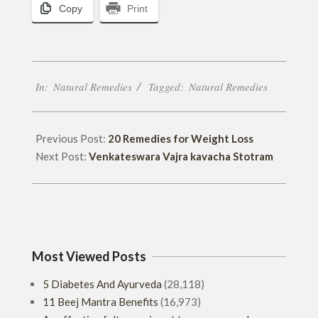
Copy
Print
2017-
In:
Natural Remedies
Tagged:
Natural Remedies
03-
02
Previous Post:
20 Remedies for Weight Loss
Next Post:
Venkateswara Vajra kavacha Stotram
Most Viewed Posts
5 Diabetes And Ayurveda
(28,118)
11 Beej Mantra Benefits
(16,973)