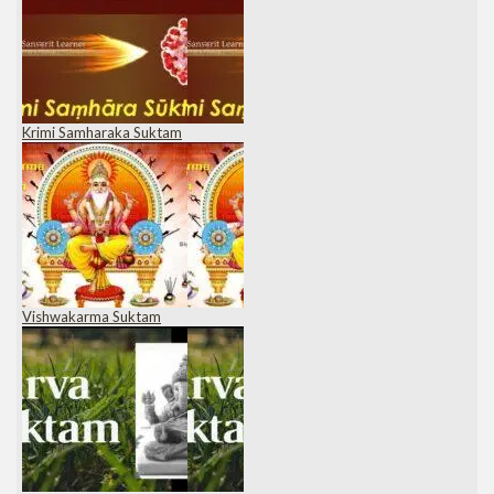
Krimi Samharaka Suktam
Vishwakarma Suktam