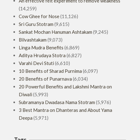
An effective felt experiment to remove weakness
(14,259)
Cow Ghee for Nose
(11,126)
Sri Guru Stotram
(9,615)
Sankat Mochan Hanuman Ashtakam
(9,245)
Bilvashtakam
(9,073)
Linga Mudra Benefits
(6,869)
Aditya Hrudaya Stotra
(6,827)
Varahi Devi Stuti
(6,610)
10 Benefits of Sharad Purnima
(6,097)
20 Benefits of Punarnava
(6,034)
20 Powerful Benefits and Lakshmi Mantra on
Diwali
(5,993)
Subramanya Dwadasa Nama Stotram
(5,976)
3 Best Mantra on Dhanteras and About Yama
Deepa
(5,971)
Tags