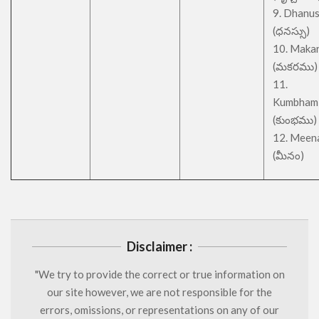
9. Dhanu
(ధనస్సు)
10. Maka
(మకరము)
11.
Kumbham
(కుంభము)
12. Meen
(మీనం)
Disclaimer :
"We try to provide the correct or true information on
our site however, we are not responsible for the
errors, omissions, or representations on any of our