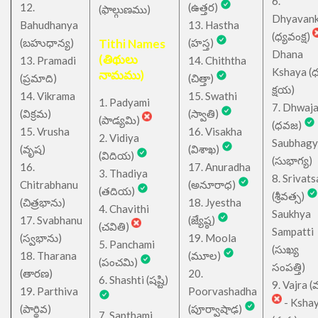
6.
12.
(ఉత్తర)
(ఫాల్గుణము)
Dhyavan
Bahudhanya
13. Hastha
(ధ్యవంక్ష)
(బహుధాన్య)
Tithi Names
(హస్త)
Dhana
(తిథులు
13. Pramadi
14. Chiththa
Kshaya (
నామము)
(ప్రమాది)
(చిత్తా)
క్షయ)
14. Vikrama
15. Swathi
1. Padyami
7. Dhwaj
(విక్రమ)
(స్వాతి)
(పాడ్యమి)
(ధవజ)
15. Vrusha
16. Visakha
2. Vidiya
Saubhagy
(వృష)
(విశాఖ)
(విదియ)
(సుభాగ్య)
16.
17. Anuradha
3. Thadiya
8. Srivats
Chitrabhanu
(అనూరాధ)
(తదియ)
(శ్రీవత్స)
(చిత్రభాను)
18. Jyestha
4. Chavithi
Saukhya
17. Svabhanu
(జ్యేష్ఠ)
(చవితి)
Sampatti
(స్వభాను)
19. Moola
5. Panchami
(సుఖ్య
18. Tharana
(మూల)
(పంచమి)
సంపత్తి)
(తారణ)
20.
6. Shashti (షష్టి)
9. Vajra (వ
19. Parthiva
Poorvashadha
- Ksha
(పార్థివ)
(పూర్వాషాఢ)
7. Sapthami