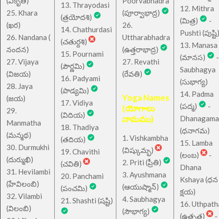
(వికృతి)
Poorvabhadra
13. Thrayodasi
12. Mithra
25. Khara
(పూర్వాభాద్ర)
(త్రయోదశి)
(మిత్ర)
-
(ఖర)
26.
14. Chathurdasi
Pushti (పుష్టి
26. Nandana (
Uttharabhadra
(చతుర్దశి)
13. Manasa
నందన)
(ఉత్తరాభాద్ర)
15. Pournami
(మానస)
-
27. Vijaya
27. Revathi
(పౌర్ణమి)
Saubhagya
(విజయ)
(రేవతి)
16. Padyami
(సుభాగ్య)
28. Jaya
(పాడ్యమి)
14. Padma
Yoga Names
(జయ)
17. Vidiya
(పద్మ)
-
(యోగాలు
29.
(విదియ)
నామము)
Dhanagama
Manmatha
18. Thadiya
(ధనాగమ)
(మన్మథ)
1. Vishkambha
(తదియ)
15. Lamba
30. Durmukhi
(విష్కుమ్భ)
19. Chavithi
(లంబ)
-
(దుర్ముఖి)
2. Priti (ప్రీతి)
(చవితి)
Dhana
31. Hevilambi
3. Ayushmana
20. Panchami
Kshaya (ధన
(హేవిలంబి)
(ఆయుష్మాన్)
(పంచమి)
క్షయ)
32. Vilambi
4. Saubhagya
21. Shashti (షష్టి)
16. Uthpath
(విలంబి)
(సౌభాగ్య)
(ఉత్పత)
-