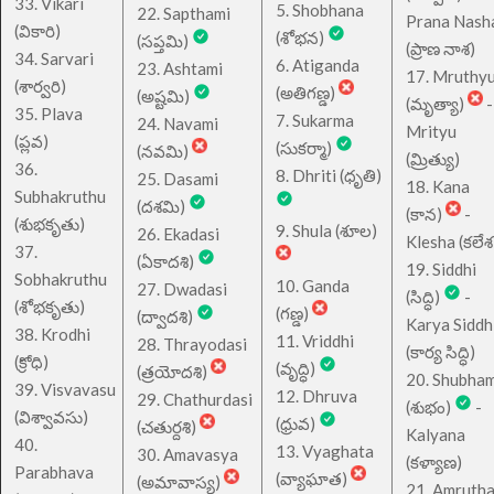
33. Vikari
5. Shobhana
22. Sapthami
Prana Nash
(వికారి)
(శోభన)
(సప్తమి)
(ప్రాణ నాశ)
34. Sarvari
6. Atiganda
23. Ashtami
17. Mruthy
(శార్వరి)
(అతిగణ్డ)
(అష్టమి)
(మృత్యా)
-
35. Plava
7. Sukarma
24. Navami
Mrityu
(ప్లవ)
(సుకర్మా)
(నవమి)
(మ్రిత్యు)
36.
8. Dhriti (ధృతి)
25. Dasami
18. Kana
Subhakruthu
(దశమి)
(కాన)
-
(శుభకృతు)
9. Shula (శూల)
26. Ekadasi
Klesha (కలేశ
37.
(ఏకాదశి)
19. Siddhi
Sobhakruthu
10. Ganda
27. Dwadasi
(సిద్ధి)
-
(శోభకృతు)
(గణ్డ)
(ద్వాదశి)
Karya Siddh
38. Krodhi
11. Vriddhi
28. Thrayodasi
(కార్య సిద్ధి)
(క్రోధి)
(వృద్ధి)
(త్రయోదశి)
20. Shubha
39. Visvavasu
12. Dhruva
29. Chathurdasi
(శుభం)
-
(విశ్వావసు)
(ధ్రువ)
(చతుర్దశి)
Kalyana
40.
13. Vyaghata
30. Amavasya
(కళ్యాణ)
Parabhava
(వ్యాఘాత)
(అమావాస్య)
21. Amruth