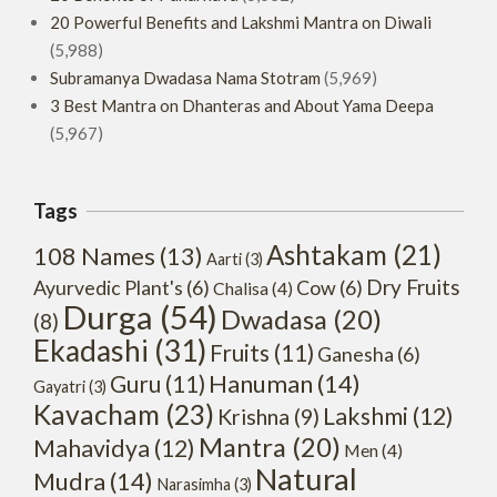
20 Powerful Benefits and Lakshmi Mantra on Diwali
(5,988)
Subramanya Dwadasa Nama Stotram
(5,969)
3 Best Mantra on Dhanteras and About Yama Deepa
(5,967)
Tags
Ashtakam
(21)
108 Names
(13)
Aarti
(3)
Dry Fruits
Ayurvedic Plant's
(6)
Cow
(6)
Chalisa
(4)
Durga
(54)
Dwadasa
(20)
(8)
Ekadashi
(31)
Fruits
(11)
Ganesha
(6)
Hanuman
(14)
Guru
(11)
Gayatri
(3)
Kavacham
(23)
Lakshmi
(12)
Krishna
(9)
Mantra
(20)
Mahavidya
(12)
Men
(4)
Natural
Mudra
(14)
Narasimha
(3)