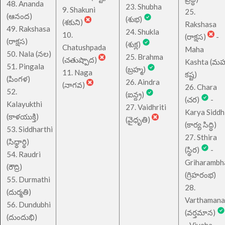
48. Ananda
23. Shubha
9. Shakuni
25.
(ఆనంద)
(శుభ)
(శకుని)
Rakshasa
49. Rakshasa
24. Shukla
10.
(రాక్షస)
-
(రాక్షస)
(శుక్ల)
Chatushpada
Maha
50. Nala (నల)
25. Brahma
(చతుష్పాద)
Kashta (మహ
51. Pingala
(బ్రహ్మ)
11. Naga
కష్ట)
(పింగళ)
26. Aindra
(నాగవ)
26. Chara
52.
(ఐన్ద్ర)
(చర)
-
Kalayukthi
27. Vaidhriti
Karya Siddh
(కాళయుక్తి)
(వైధృతి)
(కార్య సిద్ధి)
53. Siddharthi
27. Sthira
(సిధ్ధార్థి)
(స్థిర)
-
54. Raudri
Griharambh
(రౌద్రి)
(గ్రిహరంభ)
55. Durmathi
28.
(దుర్మతి)
Varthamana
56. Dundubhi
(వర్తమాన)
(దుందుభి)