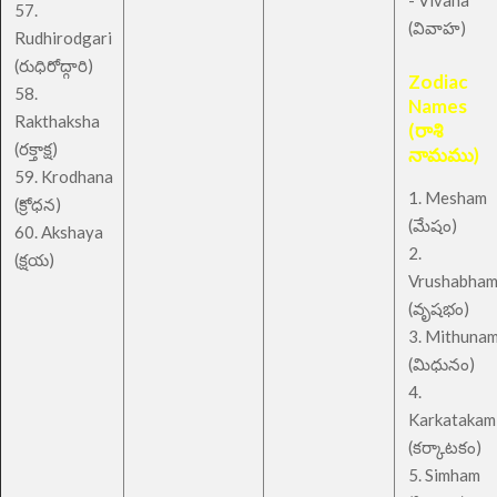
- Vivaha
57.
(వివాహ)
Rudhirodgari
(రుధిరోద్గారి)
Zodiac
58.
Names
Rakthaksha
(రాశి
(రక్తాక్ష)
నామము)
59. Krodhana
1. Mesham
(క్రోధన)
(మేషం)
60. Akshaya
2.
(క్షయ)
Vrushabha
(వృషభం)
3. Mithuna
(మిధునం)
4.
Karkatakam
(కర్కాటకం)
5. Simham