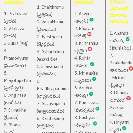
నామము)
నామము)
Effect
1. Chaithramu
(అనందడి
1. Prabhava
1. Aswini
చైత్రము
(
)
యోగాలు
(ప్రభవ)
(అశ్విని)
నామము)
2. Vaisakhamu
2. Vibhava
2. Bharani
(వైశాఖము)
1. Ananda
(విభవ)
(భరణి)
3. Jyesthamu
(ఆనంద)
-
3. Sukla (శుక్ల)
3. Kriththika
(జ్యేష్ఠము)
Siddhi (సిద్ధి)
4.
(కృత్తిక)
4. Ashadhamu
2.
Pramodyuta
4. Rohini
(ఆషాఢము)
Kaaladanda
(ప్రమోదూత)
(రోహిణి)
5. Sravanamu
(కాలదండ)
5.
5. Mrigasira
(శ్రావణము)
- Mrityu
Prajothpatthi
(మృగశిర)
6.
(మ్రిత్యు)
(ప్రజోత్పత్తి)
6. Arudra
Bhadhrapadamu
3. Dhumra
6. Angirasa
(ఆరుద్ర)
(బాధ్రపదము)
(ధూమర)
(అంగీరస)
7. Punarvasu
7. Asvayujamu
Asukha
7. Srimukha
(పునర్వసు)
(ఆశ్వయుజము)
(అసుఖ)
(శ్రీముఖ)
8. Pushyami
8. Karthikamu
4. Dhyatri
8. Bhava
(పుష్యమి)
(కార్తీకము)
(ధ్యత్రి)
-
(భావ)
9. Ashlesha