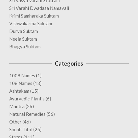
Sri Vasya Varahi Stotram
Sri Varahi Dwadasa Namavali
Krimi Samharaka Suktam
Vishwakarma Suktam
Durva Suktam
Neela Suktam
Bhagya Suktam
Categories
1008 Names
(1)
108 Names
(13)
Ashtakam
(15)
Ayurvedic Plant's
(6)
Mantra
(26)
Natural Remedies
(56)
Other
(46)
Shubh Tithi
(25)
Stotra
(111)