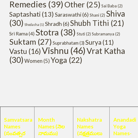
Remedies
(39)
Other
(25)
Sai Baba
(2)
Shiva
Saptashati
(13)
Saraswathi
(6)
Shani
(2)
(30)
Shubh Tithi
(21)
Shradh
(6)
Shodasha
(1)
Stotra
(38)
Sri Rama
(4)
Stuti
(2)
Subramanya
(2)
Suktam
(27)
Surya
(11)
Suprabhatam
(3)
Vishnu
(46)
Vrat Katha
Vastu
(16)
(30)
Yoga
(22)
Women
(5)
Samvatsara
Month
Nakshatra
Anandadi
Names
Names (నెల
Names
Yoga
(సంవత్సర
నామము)
(నక్షత్రములు
Names-