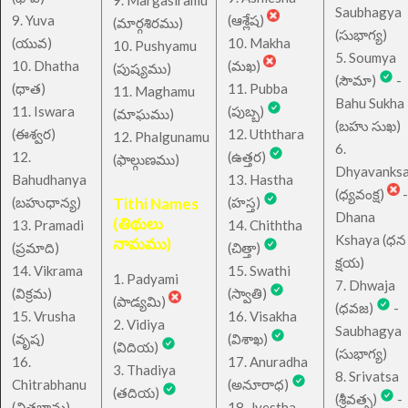
9. Margasiramu
Saubhagya
9. Yuva
(ఆశ్లేష)
(మార్గశిరము)
(సుభాగ్య)
(యువ)
10. Makha
10. Pushyamu
5. Soumya
10. Dhatha
(మఖ)
(పుష్యము)
(సౌమా)
-
(ధాత)
11. Pubba
11. Maghamu
Bahu Sukha
11. Iswara
(పుబ్బ)
(మాఘము)
(బహు సుఖ)
(ఈశ్వర)
12. Uththara
12. Phalgunamu
6.
12.
(ఉత్తర)
(ఫాల్గుణము)
Dhyavanks
Bahudhanya
13. Hastha
(ధ్యవంక్ష)
-
(బహుధాన్య)
Tithi Names
(హస్త)
Dhana
(తిథులు
13. Pramadi
14. Chiththa
Kshaya (ధన
నామము)
(ప్రమాది)
(చిత్తా)
క్షయ)
14. Vikrama
15. Swathi
1. Padyami
7. Dhwaja
(విక్రమ)
(స్వాతి)
(పాడ్యమి)
(ధవజ)
-
15. Vrusha
16. Visakha
2. Vidiya
Saubhagya
(వృష)
(విశాఖ)
(విదియ)
(సుభాగ్య)
16.
17. Anuradha
3. Thadiya
8. Srivatsa
Chitrabhanu
(అనూరాధ)
(తదియ)
(శ్రీవత్స)
-
(చిత్రభాను)
18. Jyestha