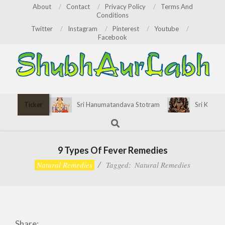
Skip
About
Contact
Privacy Policy
Terms And
Conditions
to
Twitter
Instagram
Pinterest
Youtube
content
Facebook
ShubhAurLabh
Primary
Ticker
Sri Hanumatandava Stotram
Sri Kirata
Navigation
Search
Menu
9 Types Of Fever Remedies
Natural Remedies
Tagged:
Natural Remedies
Share: