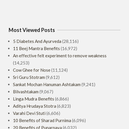
Most Viewed Posts
5 Diabetes And Ayurveda
(28,116)
11 Beej Mantra Benefits
(16,972)
An effective felt experiment to remove weakness
(14,253)
Cow Ghee for Nose
(11,124)
Sri Guru Stotram
(9,612)
Sankat Mochan Hanuman Ashtakam
(9,241)
Bilvashtakam
(9,067)
Linga Mudra Benefits
(6,866)
Aditya Hrudaya Stotra
(6,823)
Varahi Devi Stuti
(6,606)
10 Benefits of Sharad Purnima
(6,096)
20 Benefits of Punarnava
(6,032)