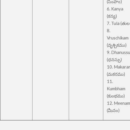
(సింహం)
6. Kanya
(కన్య)
7. Tula (తుల
8.
Vruschikam
(వృశ్చికము)
9. Dhanuss
(ధనస్సు)
10. Makara
(మకరము)
11.
Kumbham
(కుంభము)
12. Meena
(మీనం)