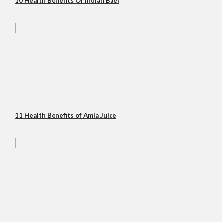
10 Health Benefits Of Indian Bael
11 Health Benefits of Amla Juice