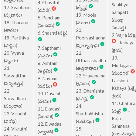
4. Chavithi
Saukhya
17. Svabhanu
(జ్యేష్ఠ)
(చవితి)
Sampatti
(స్వభాను)
19. Moola
5. Panchami
(సుఖ్య
18. Tharana
(మూల)
(పంచమి)
సంపత్తి)
(తారణ)
20.
6. Shashti (షష్టి)
9. Vajra (వజ్ర
19. Parthiva
Poorvashadha
- Kshaya
(పార్థివ)
(పూర్వాషాఢ)
7. Sapthami
(క్షయ)
20. Vyaya
21.
(సప్తమి)
10.
(వ్యయ)
Uttharashadha
8. Ashtami
Mudagara
21.
(ఉత్తరాషాఢ)
(అష్టమి)
(ముదగర)
Sarvajitthu
22. Sravanamu
9. Navami
Lakshmi
(సర్వజిత్తు)
(శ్రవణం)
(నవమి)
Kshaya (లక్ష్మ
22.
23. Dhanishta
10. Dasami
క్షయ)
Sarvadhari
(ధనిష్ఠ)
(దశమి)
11. Chathra
(సర్వధారి)
24.
11. Ekadasi
(చత్ర)
-
23. Virodhi
Shathabhisha
(ఏకాదశి)
Raja
(విరోధి)
(శతభిషం)
12. Dwadasi
Sanmana
24. Vikruthi
25.
(ద్వాదశి)
(రాజ సన్మాన)