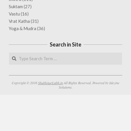
Suktam
(27)
Vastu
(16)
Vrat Katha
(31)
Yoga & Mudra
(36)
Search in Site
Search
Copyright © 2016
ShubhAurLabh.in
All Rights Reserved. Powered by Idezine
Solutions.