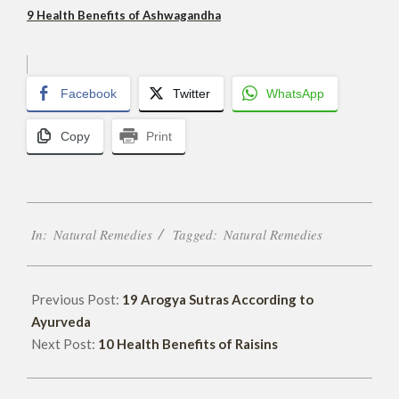
9 Health Benefits of Ashwagandha
Facebook
Twitter
WhatsApp
Copy
Print
2016-
In:
Natural Remedies
Tagged:
Natural Remedies
11-
30
Previous Post:
19 Arogya Sutras According to
Ayurveda
Next Post:
10 Health Benefits of Raisins