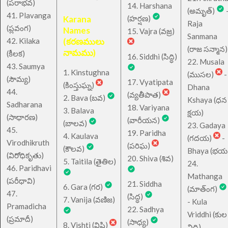
(పరాభవ)
14. Harshana
(అమృత్)
41. Plavanga
Karana
(హర్షణ)
Raja
(ప్లవంగ)
Names
15. Vajra (వజ్ర)
Sanmana
42. Kilaka
(కరణములు
(రాజ సన్మాన)
నామము)
(కీలక)
16. Siddhi (సిద్ధి)
22. Musala
43. Saumya
1. Kinstughna
(ముసల)
-
(సౌమ్య)
17. Vyatipata
(కింస్తుఘ్న)
Dhana
44.
(వ్యతీపాత)
2. Bava (బవ)
Kshaya (ధన
Sadharana
18. Variyana
3. Balava
క్షయ)
(సాధారణ)
(వారీయన)
(బాలవ)
23. Gadaya
45.
19. Paridha
4. Kaulava
(గదయ)
-
Virodhikruth
(పరిఘ)
(కౌలవ)
Bhaya (భయ
(విరోధికృతు)
20. Shiva (శివ)
5. Taitila (తైతిల)
24.
46. Paridhavi
Mathanga
(పరీధావి)
21. Siddha
6. Gara (గర)
(మాత్ంగ)
47.
(సిద్ధ)
7. Vanija (వణిజ)
- Kula
Pramadicha
22. Sadhya
Vriddhi (కుల
(ప్రమాదీ)
(సాధ్య)
8. Vishti (విష్టి)
వ్రిద్ధి)