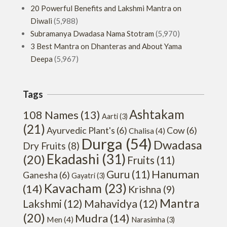
20 Powerful Benefits and Lakshmi Mantra on
Diwali
(5,988)
Subramanya Dwadasa Nama Stotram
(5,970)
3 Best Mantra on Dhanteras and About Yama
Deepa
(5,967)
Tags
Ashtakam
108 Names
(13)
Aarti
(3)
(21)
Ayurvedic Plant's
(6)
Cow
(6)
Chalisa
(4)
Durga
(54)
Dwadasa
Dry Fruits
(8)
Ekadashi
(31)
(20)
Fruits
(11)
Hanuman
Guru
(11)
Ganesha
(6)
Gayatri
(3)
Kavacham
(23)
(14)
Krishna
(9)
Mantra
Lakshmi
(12)
Mahavidya
(12)
(20)
Mudra
(14)
Men
(4)
Narasimha
(3)