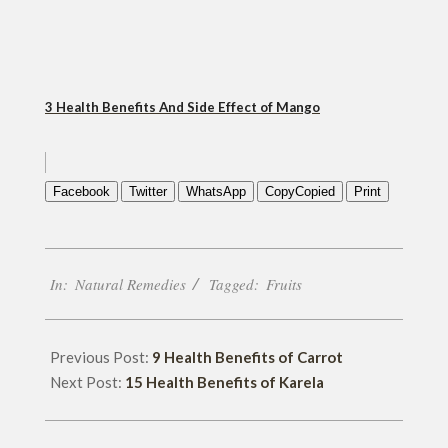
3 Health Benefits And Side Effect of Mango
Facebook
Twitter
WhatsApp
Copy
Copied
Print
2018-
In:
Natural Remedies
Tagged:
Fruits
09-
20
Previous Post:
9 Health Benefits of Carrot
Next Post:
15 Health Benefits of Karela