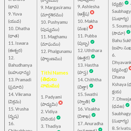
(కార్తీకము)
(ధ్యత్రి)
(భావ)
9. Ashlesha
9. Margasiramu
Saubhagy
9. Yuva
(ఆశ్లేష)
(మార్గశిరము)
(సుభాగ్య)
(యువ)
10. Makha
10. Pushyamu
5. Soumy
10. Dhatha
(మఖ)
(పుష్యము)
(సౌమా)
(ధాత)
11. Pubba
11. Maghamu
Bahu Suk
11. Iswara
(పుబ్బ)
(మాఘము)
(బహు సుఖ
(ఈశ్వర)
12. Uththara
12. Phalgunamu
6.
12.
(ఉత్తర)
(ఫాల్గుణము)
Dhyavan
Bahudhanya
13. Hastha
(ధ్యవంక్ష)
(బహుధాన్య)
Tithi Names
(హస్త)
Dhana
(తిథులు
13. Pramadi
14. Chiththa
Kshaya (
నామము)
(ప్రమాది)
(చిత్తా)
క్షయ)
14. Vikrama
15. Swathi
1. Padyami
7. Dhwaj
(విక్రమ)
(స్వాతి)
(పాడ్యమి)
(ధవజ)
15. Vrusha
16. Visakha
2. Vidiya
Saubhagy
(వృష)
(విశాఖ)
(విదియ)
(సుభాగ్య)
16.
17. Anuradha
3. Thadiya
8. Srivats
Chitrabhanu
(అనూరాధ)