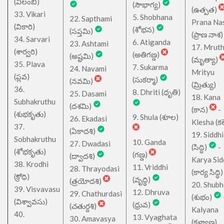
(విలంబి)
(సౌభాగ్య)
(ఉత్పత)
33. Vikari
5. Shobhana
22. Sapthami
Prana Na
(వికారి)
(శోభన)
(సప్తమి)
(ప్రాణ నాశ)
34. Sarvari
6. Atiganda
23. Ashtami
17. Mrut
(శార్వరి)
(అతిగణ్డ)
(అష్టమి)
(మృత్యా)
35. Plava
7. Sukarma
24. Navami
Mrityu
(ప్లవ)
(సుకర్మా)
(నవమి)
(మ్రిత్యు)
36.
8. Dhriti (ధృతి)
25. Dasami
18. Kana
Subhakruthu
(దశమి)
(కాన)
-
(శుభకృతు)
9. Shula (శూల)
26. Ekadasi
Klesha (కల
37.
(ఏకాదశి)
19. Siddhi
Sobhakruthu
10. Ganda
27. Dwadasi
(సిద్ధి)
-
(శోభకృతు)
(గణ్డ)
(ద్వాదశి)
Karya Sid
38. Krodhi
11. Vriddhi
28. Thrayodasi
(కార్య సిద్ధి)
(క్రోధి)
(వృద్ధి)
(త్రయోదశి)
20. Shub
39. Visvavasu
12. Dhruva
29. Chathurdasi
(శుభం)
(విశ్వావసు)
(ధ్రువ)
(చతుర్దశి)
Kalyana
40.
13. Vyaghata
30. Amavasya
(కళ్యాణ)