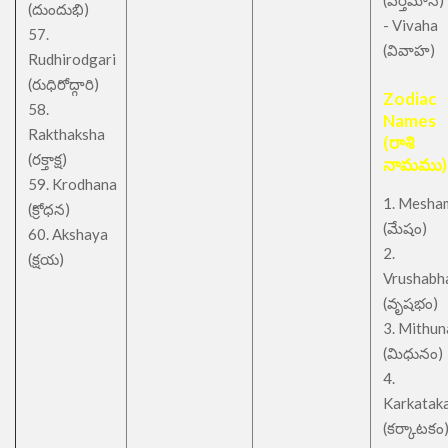
(వర్తమాన)
(దుందుభి)
- Vivaha
57.
(వివాహ)
Rudhirodgari
(రుధిరోద్గారి)
Zodiac
58.
Names
Rakthaksha
(రాశి
(రక్తాక్ష)
నామము)
59. Krodhana
1. Mesha
(క్రోధన)
(మేషం)
60. Akshaya
2.
(క్షయ)
Vrushabh
(వృషభం)
3. Mithu
(మిధునం)
4.
Karkatak
(కర్కాటకం