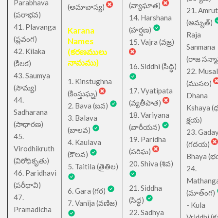
Parabhava
(వ్యాఘాత)
(అమావాస్య)
21. Amru
(పరాభవ)
14. Harshana
(అమృత్)
41. Plavanga
Karana
(హర్షణ)
Raja
(ప్లవంగ)
Names
15. Vajra (వజ్ర)
Sanmana
42. Kilaka
(కరణములు
(రాజ సన్మ
నామము)
(కీలక)
16. Siddhi (సిద్ధి)
22. Musa
43. Saumya
1. Kinstughna
(ముసల)
(సౌమ్య)
17. Vyatipata
(కింస్తుఘ్న)
Dhana
44.
(వ్యతీపాత)
2. Bava (బవ)
Kshaya (
Sadharana
18. Variyana
3. Balava
క్షయ)
(సాధారణ)
(వారీయన)
(బాలవ)
23. Gada
45.
19. Paridha
4. Kaulava
(గదయ)
Virodhikruth
(పరిఘ)
(కౌలవ)
Bhaya (
(విరోధికృతు)
20. Shiva (శివ)
5. Taitila (తైతిల)
24.
46. Paridhavi
Mathang
(పరీధావి)
21. Siddha
6. Gara (గర)
(మాత్ంగ)
47.
(సిద్ధ)
7. Vanija (వణిజ)
- Kula
Pramadicha
22. Sadhya
Vriddhi (క