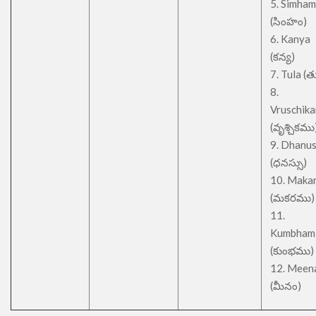
5. Simham
(సింహం)
6. Kanya
(కన్య)
7. Tula (త
8.
Vruschik
(వృశ్చికము
9. Dhanu
(ధనస్సు)
10. Maka
(మకరము)
11.
Kumbham
(కుంభము)
12. Meen
(మీనం)