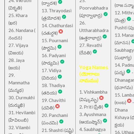
24. Vikruthi
25.
(ద్వాదశి)
(రాజ సన్మ
(వికృతి)
Poorvabhadra
13. Thrayodasi
12. Mithr
25. Khara
(పూర్వాభాద్ర)
(త్రయోదశి)
(మిత్ర)
-
(ఖర)
26.
14. Chathurdasi
Pushti (పుష్
26. Nandana (
Uttharabhadra
(చతుర్దశి)
13. Mana
నందన)
(ఉత్తరాభాద్ర)
15. Pournami
(మానస)
27. Vijaya
27. Revathi
(పౌర్ణమి)
Saubhagy
(విజయ)
(రేవతి)
16. Padyami
(సుభాగ్య)
28. Jaya
(పాడ్యమి)
14. Padm
Yoga Names
(జయ)
17. Vidiya
(పద్మ)
-
(యోగాలు
29.
(విదియ)
నామము)
Dhanaga
Manmatha
18. Thadiya
(ధనాగమ)
(మన్మథ)
1. Vishkambha
(తదియ)
15. Lamb
30. Durmukhi
(విష్కుమ్భ)
19. Chavithi
(లంబ)
-
(దుర్ముఖి)
2. Priti (ప్రీతి)
(చవితి)
Dhana
31. Hevilambi
3. Ayushmana
20. Panchami
Kshaya (
(హేవిలంబి)
(ఆయుష్మాన్)
(పంచమి)
క్షయ)
32. Vilambi
4. Saubhagya
21. Shashti (షష్టి)
16. Uthpa