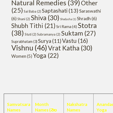
Natural Remedies
(39)
Other
(25)
Saptashati
(13)
Saraswathi
Sai Baba
(2)
Shiva
(30)
(6)
Shradh
(6)
Shani
(2)
Shodasha
(1)
Stotra
Shubh Tithi
(21)
Sri Rama
(4)
(38)
Suktam
(27)
Stuti
(2)
Subramanya
(2)
Vastu
(16)
Surya
(11)
Suprabhatam
(3)
Vishnu
(46)
Vrat Katha
(30)
Yoga
(22)
Women
(5)
Samvatsara
Month
Nakshatra
Anandad
Names
Names (నెల
Names
Yoga