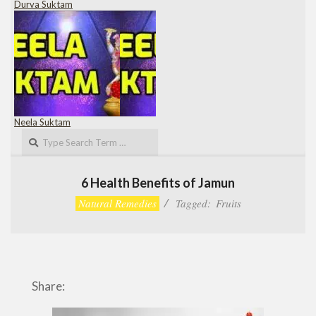
Durva Suktam
Neela Suktam
Search
6 Health Benefits of Jamun
Natural Remedies
Tagged:
Fruits
Share: