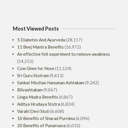
Most Viewed Posts
5 Diabetes And Ayurveda
(28,117)
11 Beej Mantra Benefits
(16,972)
An effective felt experiment to remove weakness
(14,253)
Cow Ghee for Nose
(11,124)
Sri Guru Stotram
(9,613)
Sankat Mochan Hanuman Ashtakam
(9,242)
Bilvashtakam
(9,067)
Linga Mudra Benefits
(6,867)
Aditya Hrudaya Stotra
(6,824)
Varahi Devi Stuti
(6,608)
10 Benefits of Sharad Purnima
(6,096)
20 Benefits of Punarnava
(6,032)