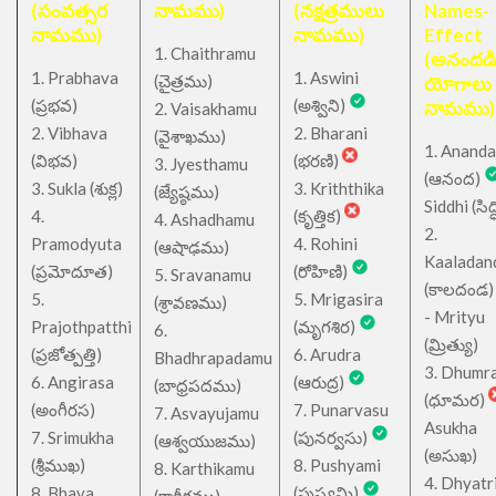
(సంవత్సర
నామము)
(నక్షత్రములు
Names-
నామము)
నామము)
Effect
1. Chaithramu
(అనందడ
1. Prabhava
1. Aswini
చైత్రము
(
)
యోగాలు
(ప్రభవ)
(అశ్విని)
నామము)
2. Vaisakhamu
2. Vibhava
2. Bharani
(వైశాఖము)
1. Ananda
(విభవ)
(భరణి)
3. Jyesthamu
(ఆనంద)
3. Sukla (శుక్ల)
3. Kriththika
(జ్యేష్ఠము)
Siddhi (సిద్ధ
4.
(కృత్తిక)
4. Ashadhamu
2.
Pramodyuta
4. Rohini
(ఆషాఢము)
Kaaladan
(ప్రమోదూత)
(రోహిణి)
5. Sravanamu
(కాలదండ
5.
5. Mrigasira
(శ్రావణము)
- Mrityu
Prajothpatthi
(మృగశిర)
6.
(మ్రిత్యు)
(ప్రజోత్పత్తి)
6. Arudra
Bhadhrapadamu
3. Dhumr
6. Angirasa
(ఆరుద్ర)
(బాధ్రపదము)
(ధూమర)
(అంగీరస)
7. Punarvasu
7. Asvayujamu
Asukha
7. Srimukha
(పునర్వసు)
(ఆశ్వయుజము)
(అసుఖ)
(శ్రీముఖ)
8. Pushyami
8. Karthikamu
4. Dhyatr
8. Bhava
(పుష్యమి)