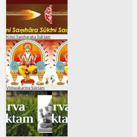
Krimi Samharaka Suktam
Vishwakarma Suktam