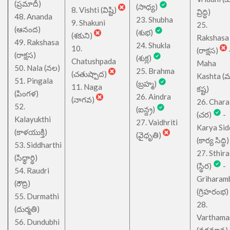
(ప్రమాదీ)
(సాధ్య)
8. Vishti (విష్టి)
వ్రిద్ధి)
48. Ananda
23. Shubha
9. Shakuni
25.
(ఆనంద)
(శుభ)
(శకుని)
Rakshasa
49. Rakshasa
24. Shukla
10.
(రాక్షస)
(రాక్షస)
(శుక్ల)
Chatushpada
Maha
50. Nala (నల)
25. Brahma
(చతుష్పాద)
Kashta (
51. Pingala
(బ్రహ్మ)
11. Naga
కష్ట)
(పింగళ)
26. Aindra
(నాగవ)
26. Chara
52.
(ఐన్ద్ర)
(చర)
-
Kalayukthi
27. Vaidhriti
Karya Sid
(కాళయుక్తి)
(వైధృతి)
(కార్య సిద్ధి)
53. Siddharthi
27. Sthira
(సిధ్ధార్థి)
(స్థిర)
-
54. Raudri
Griharam
(రౌద్రి)
(గ్రిహరంభ)
55. Durmathi
28.
(దుర్మతి)
Varthama
56. Dundubhi