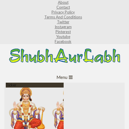
About
Skip
Contact
to
Privacy Policy
Terms And Conditions
content
Twitter
Instagram
Pinterest
Youtube
Facebook
ShubhAurLabh
Primary
Menu
Navigation
Ticker
Menu