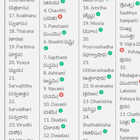
(తదియ)
(శ్రీవత్స)
(చిత్రభాను)
18. Jyestha
4. Chavithi
Saukhya
17. Svabhanu
(జ్యేష్ఠ)
(చవితి)
Sampatti
(స్వభాను)
19. Moola
5. Panchami
(సుఖ్య
18. Tharana
(మూల)
(పంచమి)
సంపత్తి)
(తారణ)
20.
6. Shashti (షష్టి)
9. Vajra (వ
19. Parthiva
Poorvashadha
- Ksha
(పార్థివ)
(పూర్వాషాఢ)
7. Sapthami
(క్షయ)
20. Vyaya
21.
(సప్తమి)
10.
(వ్యయ)
Uttharashadha
8. Ashtami
Mudagar
21.
(ఉత్తరాషాఢ)
(అష్టమి)
(ముదగర)
Sarvajitthu
22. Sravanamu
9. Navami
Lakshmi
(సర్వజిత్తు)
(శ్రవణం)
(నవమి)
Kshaya (లక్ష
22.
23. Dhanishta
10. Dasami
క్షయ)
Sarvadhari
(ధనిష్ఠ)
(దశమి)
11. Chath
(సర్వధారి)
24.
11. Ekadasi
(చత్ర)
-
23. Virodhi
Shathabhisha
(ఏకాదశి)
Raja
(విరోధి)
(శతభిషం)
12. Dwadasi
Sanmana