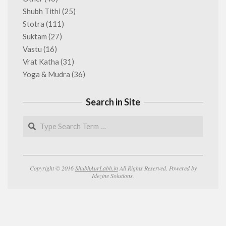
Shubh Tithi
(25)
Stotra
(111)
Suktam
(27)
Vastu
(16)
Vrat Katha
(31)
Yoga & Mudra
(36)
Search in Site
Search
Copyright © 2016
ShubhAurLabh.in
All Rights Reserved. Powered by
Idezine Solutions.