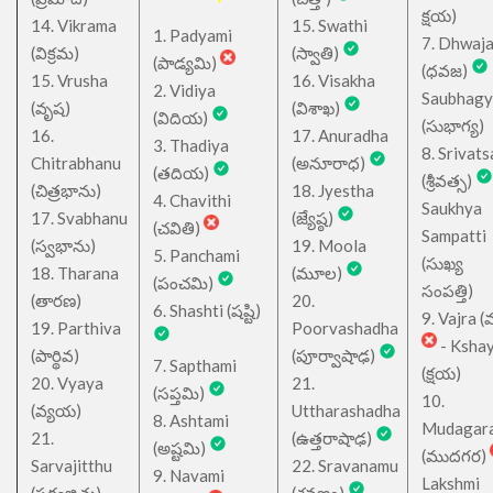
క్షయ)
14. Vikrama
15. Swathi
1. Padyami
7. Dhwaj
(విక్రమ)
(స్వాతి)
(పాడ్యమి)
(ధవజ)
15. Vrusha
16. Visakha
2. Vidiya
Saubhagy
(వృష)
(విశాఖ)
(విదియ)
(సుభాగ్య)
16.
17. Anuradha
3. Thadiya
8. Srivats
Chitrabhanu
(అనూరాధ)
(తదియ)
(శ్రీవత్స)
(చిత్రభాను)
18. Jyestha
4. Chavithi
Saukhya
17. Svabhanu
(జ్యేష్ఠ)
(చవితి)
Sampatti
(స్వభాను)
19. Moola
5. Panchami
(సుఖ్య
18. Tharana
(మూల)
(పంచమి)
సంపత్తి)
(తారణ)
20.
6. Shashti (షష్టి)
9. Vajra (వ
19. Parthiva
Poorvashadha
- Ksha
(పార్థివ)
(పూర్వాషాఢ)
7. Sapthami
(క్షయ)
20. Vyaya
21.
(సప్తమి)
10.
(వ్యయ)
Uttharashadha
8. Ashtami
Mudagar
21.
(ఉత్తరాషాఢ)
(అష్టమి)
(ముదగర)
Sarvajitthu
22. Sravanamu
9. Navami
Lakshmi