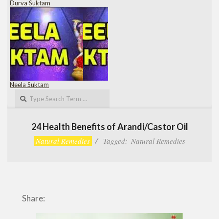
Durva Suktam
Neela Suktam
Search
24 Health Benefits of Arandi/Castor Oil
Natural Remedies
Tagged:
Natural Remedies
Share: