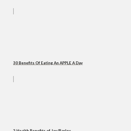
30 Benefits Of Eating An APPLE A Day
2 Health Benefits of Jau/Barley