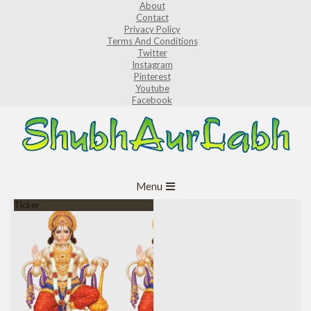
About
Skip
Contact
to
Privacy Policy
Terms And Conditions
content
Twitter
Instagram
Pinterest
Youtube
Facebook
ShubhAurLabh
Primary
Menu
Navigation
Ticker
Menu