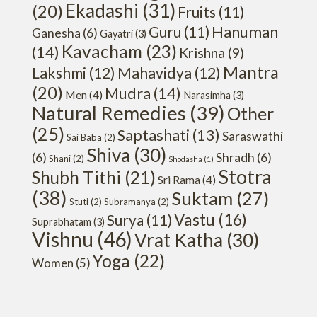
Ekadashi
(31)
(20)
Fruits
(11)
Hanuman
Guru
(11)
Ganesha
(6)
Gayatri
(3)
Kavacham
(23)
(14)
Krishna
(9)
Mantra
Lakshmi
(12)
Mahavidya
(12)
(20)
Mudra
(14)
Men
(4)
Narasimha
(3)
Natural Remedies
(39)
Other
(25)
Saptashati
(13)
Saraswathi
Sai Baba
(2)
Shiva
(30)
(6)
Shradh
(6)
Shani
(2)
Shodasha
(1)
Stotra
Shubh Tithi
(21)
Sri Rama
(4)
(38)
Suktam
(27)
Stuti
(2)
Subramanya
(2)
Vastu
(16)
Surya
(11)
Suprabhatam
(3)
Vishnu
(46)
Vrat Katha
(30)
Yoga
(22)
Women
(5)