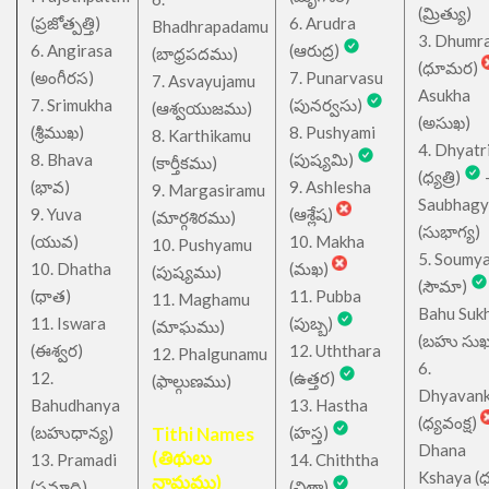
(మ్రిత్యు)
(ప్రజోత్పత్తి)
6. Arudra
Bhadhrapadamu
3. Dhumr
6. Angirasa
(ఆరుద్ర)
(బాధ్రపదము)
(ధూమర)
(అంగీరస)
7. Punarvasu
7. Asvayujamu
Asukha
7. Srimukha
(పునర్వసు)
(ఆశ్వయుజము)
(అసుఖ)
(శ్రీముఖ)
8. Pushyami
8. Karthikamu
4. Dhyatr
8. Bhava
(పుష్యమి)
(కార్తీకము)
(ధ్యత్రి)
(భావ)
9. Ashlesha
9. Margasiramu
Saubhagy
9. Yuva
(ఆశ్లేష)
(మార్గశిరము)
(సుభాగ్య)
(యువ)
10. Makha
10. Pushyamu
5. Soumy
10. Dhatha
(మఖ)
(పుష్యము)
(సౌమా)
(ధాత)
11. Pubba
11. Maghamu
Bahu Suk
11. Iswara
(పుబ్బ)
(మాఘము)
(బహు సుఖ
(ఈశ్వర)
12. Uththara
12. Phalgunamu
6.
12.
(ఉత్తర)
(ఫాల్గుణము)
Dhyavan
Bahudhanya
13. Hastha
(ధ్యవంక్ష)
(బహుధాన్య)
Tithi Names
(హస్త)
Dhana
(తిథులు
13. Pramadi
14. Chiththa
Kshaya (
నామము)
(ప్రమాది)
(చిత్తా)