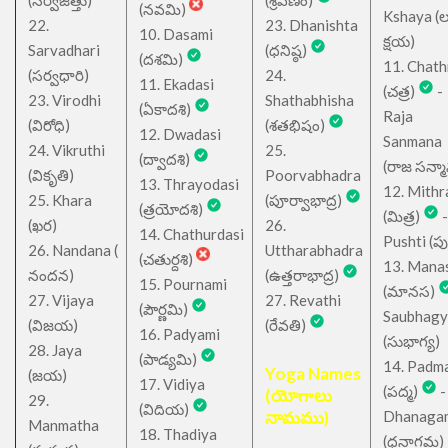
(సర్వజిత్తు)
(శ్రవణం)
(నవమి)
Kshaya (లక్ష
22.
23. Dhanishta
10. Dasami
క్షయ)
Sarvadhari
(ధనిష్ఠ)
(దశమి)
11. Chath
(సర్వధారి)
24.
11. Ekadasi
(చత్ర)
-
23. Virodhi
Shathabhisha
(ఏకాదశి)
Raja
(విరోధి)
(శతభిషం)
12. Dwadasi
Sanmana
24. Vikruthi
25.
(ద్వాదశి)
(రాజ సన్మ
(వికృతి)
Poorvabhadra
13. Thrayodasi
12. Mithr
25. Khara
(పూర్వాభాద్ర)
(త్రయోదశి)
(మిత్ర)
-
(ఖర)
26.
14. Chathurdasi
Pushti (పుష్
26. Nandana (
Uttharabhadra
(చతుర్దశి)
13. Mana
నందన)
(ఉత్తరాభాద్ర)
15. Pournami
(మానస)
27. Vijaya
27. Revathi
(పౌర్ణమి)
Saubhagy
(విజయ)
(రేవతి)
16. Padyami
(సుభాగ్య)
28. Jaya
(పాడ్యమి)
14. Padm
Yoga Names
(జయ)
17. Vidiya
(పద్మ)
-
(యోగాలు
29.
(విదియ)
నామము)
Dhanaga
Manmatha
18. Thadiya
(ధనాగమ)