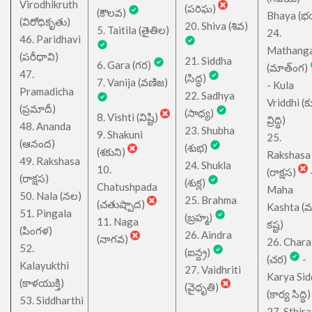
Virodhikruth
(పరిఘ)
(కౌలవ)
Bhaya (
(విరోధికృతు)
20. Shiva (శివ)
5. Taitila (తైతిల)
24.
46. Paridhavi
Mathang
(పరీధావి)
21. Siddha
6. Gara (గర)
(మాత్ంగ)
47.
(సిద్ధ)
7. Vanija (వణిజ)
- Kula
Pramadicha
22. Sadhya
Vriddhi (క
(ప్రమాదీ)
(సాధ్య)
8. Vishti (విష్టి)
వ్రిద్ధి)
48. Ananda
23. Shubha
9. Shakuni
25.
(ఆనంద)
(శుభ)
(శకుని)
Rakshasa
49. Rakshasa
24. Shukla
10.
(రాక్షస)
(రాక్షస)
(శుక్ల)
Chatushpada
Maha
50. Nala (నల)
25. Brahma
(చతుష్పాద)
Kashta (
51. Pingala
(బ్రహ్మ)
11. Naga
కష్ట)
(పింగళ)
26. Aindra
(నాగవ)
26. Chara
52.
(ఐన్ద్ర)
(చర)
-
Kalayukthi
27. Vaidhriti
Karya Sid
(కాళయుక్తి)
(వైధృతి)
(కార్య సిద్ధి)
53. Siddharthi
27. Sthira