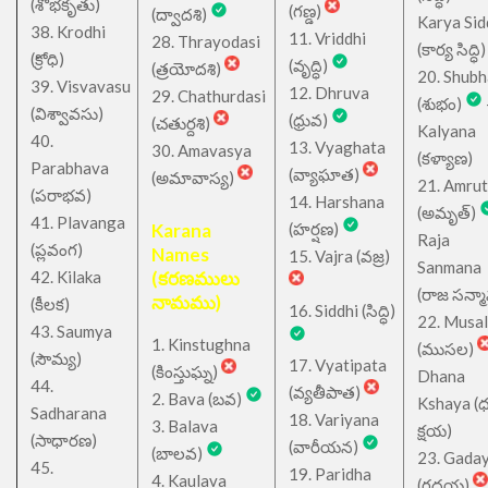
(శోభకృతు)
(గణ్డ)
(ద్వాదశి)
Karya Sid
38. Krodhi
11. Vriddhi
28. Thrayodasi
(కార్య సిద్ధి)
(క్రోధి)
(వృద్ధి)
(త్రయోదశి)
20. Shub
39. Visvavasu
12. Dhruva
29. Chathurdasi
(శుభం)
(విశ్వావసు)
(ధ్రువ)
(చతుర్దశి)
Kalyana
40.
13. Vyaghata
30. Amavasya
(కళ్యాణ)
Parabhava
(వ్యాఘాత)
(అమావాస్య)
21. Amru
(పరాభవ)
14. Harshana
(అమృత్)
41. Plavanga
Karana
(హర్షణ)
Raja
(ప్లవంగ)
Names
15. Vajra (వజ్ర)
Sanmana
42. Kilaka
(కరణములు
(రాజ సన్మ
నామము)
(కీలక)
16. Siddhi (సిద్ధి)
22. Musa
43. Saumya
1. Kinstughna
(ముసల)
(సౌమ్య)
17. Vyatipata
(కింస్తుఘ్న)
Dhana
44.
(వ్యతీపాత)
2. Bava (బవ)
Kshaya (
Sadharana
18. Variyana
3. Balava
క్షయ)
(సాధారణ)
(వారీయన)
(బాలవ)
23. Gada
45.
19. Paridha
4. Kaulava
(గదయ)