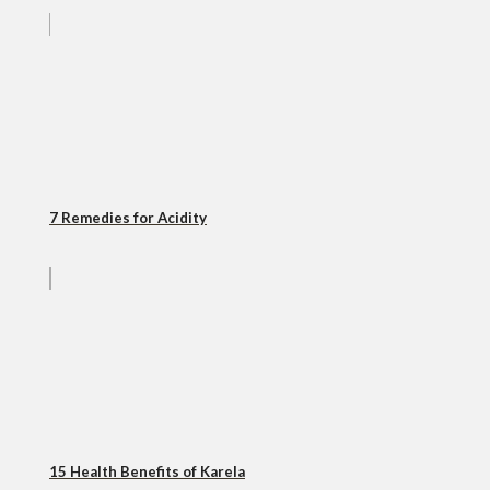
7 Remedies for Acidity
15 Health Benefits of Karela