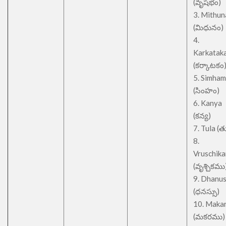
(వృషభం)
3. Mithu
(మిధునం)
4.
Karkatak
(కర్కాటకం
5. Simham
(సింహం)
6. Kanya
(కన్య)
7. Tula (త
8.
Vruschik
(వృశ్చికము
9. Dhanu
(ధనస్సు)
10. Maka
(మకరము)