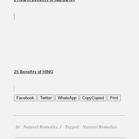
25 Benefits of HING
Facebook
Twitter
WhatsApp
Copy
Copied
Print
2018-
In:
Natural Remedies
Tagged:
Natural Remedies
07-
08