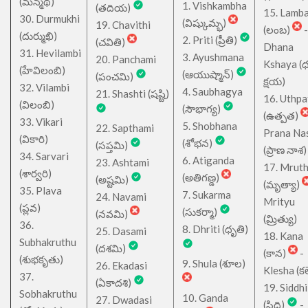
(మన్మథ)
1. Vishkambha
(తదియ)
15. Lamb
30. Durmukhi
(విష్కుమ్భ)
19. Chavithi
(లంబ)
-
(దుర్ముఖి)
2. Priti (ప్రీతి)
(చవితి)
Dhana
31. Hevilambi
3. Ayushmana
20. Panchami
Kshaya (
(హేవిలంబి)
(ఆయుష్మాన్)
(పంచమి)
క్షయ)
32. Vilambi
4. Saubhagya
21. Shashti (షష్టి)
16. Uthpa
(విలంబి)
(సౌభాగ్య)
(ఉత్పత)
33. Vikari
5. Shobhana
22. Sapthami
Prana Na
(వికారి)
(శోభన)
(సప్తమి)
(ప్రాణ నాశ)
34. Sarvari
6. Atiganda
23. Ashtami
17. Mrut
(శార్వరి)
(అతిగణ్డ)
(అష్టమి)
(మృత్యా)
35. Plava
7. Sukarma
24. Navami
Mrityu
(ప్లవ)
(సుకర్మా)
(నవమి)
(మ్రిత్యు)
36.
8. Dhriti (ధృతి)
25. Dasami
18. Kana
Subhakruthu
(దశమి)
(కాన)
-
(శుభకృతు)
9. Shula (శూల)
26. Ekadasi
Klesha (కల
37.
(ఏకాదశి)
19. Siddhi
Sobhakruthu
10. Ganda
27. Dwadasi
(సిద్ధి)
-