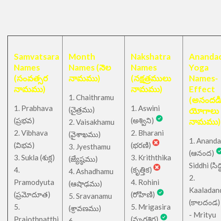
Samvatsara
Month
Nakshatra
Anandad
Names
Names (నెల
Names
Yoga
(సంవత్సర
నామము)
(నక్షత్రములు
Names-
నామము)
నామము)
Effect
1. Chaithramu
(అనందడ
1. Prabhava
1. Aswini
చైత్రము
(
)
యోగాలు
(ప్రభవ)
(అశ్విని)
నామము)
2. Vaisakhamu
2. Vibhava
2. Bharani
(వైశాఖము)
1. Ananda
(విభవ)
(భరణి)
3. Jyesthamu
(ఆనంద)
3. Sukla (శుక్ల)
3. Kriththika
(జ్యేష్ఠము)
Siddhi (సిద్ధ
4.
(కృత్తిక)
4. Ashadhamu
2.
Pramodyuta
4. Rohini
(ఆషాఢము)
Kaaladan
(ప్రమోదూత)
(రోహిణి)
5. Sravanamu
(కాలదండ
5.
5. Mrigasira
(శ్రావణము)
- Mrityu
Prajothpatthi
(మృగశిర)
6.