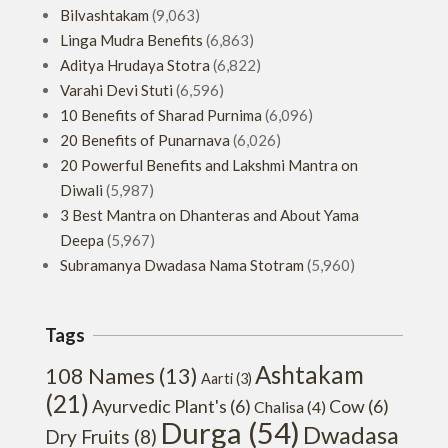
Bilvashtakam
(9,063)
Linga Mudra Benefits
(6,863)
Aditya Hrudaya Stotra
(6,822)
Varahi Devi Stuti
(6,596)
10 Benefits of Sharad Purnima
(6,096)
20 Benefits of Punarnava
(6,026)
20 Powerful Benefits and Lakshmi Mantra on
Diwali
(5,987)
3 Best Mantra on Dhanteras and About Yama
Deepa
(5,967)
Subramanya Dwadasa Nama Stotram
(5,960)
Tags
Ashtakam
108 Names
(13)
Aarti
(3)
(21)
Ayurvedic Plant's
(6)
Cow
(6)
Chalisa
(4)
Durga
(54)
Dwadasa
Dry Fruits
(8)