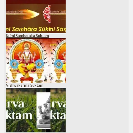
Krimi Samharaka Suktam
Vishwakarma Suktam