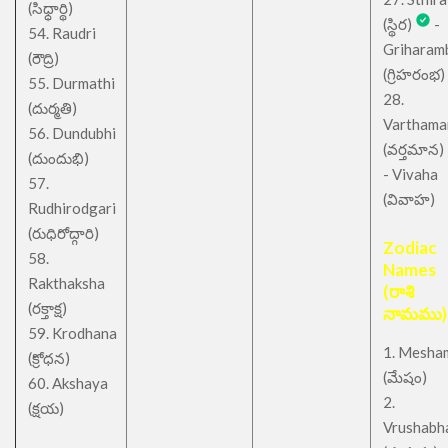
(సిధ్ధార్థి)
(స్థిర)
-
54. Raudri
Griharam
(రౌద్రి)
(గ్రిహరంభ)
55. Durmathi
28.
(దుర్మతి)
Varthama
56. Dundubhi
(వర్తమాన)
(దుందుభి)
- Vivaha
57.
(వివాహ)
Rudhirodgari
(రుధిరోద్గారి)
Zodiac
58.
Names
Rakthaksha
(రాశి
(రక్తాక్ష)
నామము)
59. Krodhana
1. Mesha
(క్రోధన)
(మేషం)
60. Akshaya
2.
(క్షయ)
Vrushabh