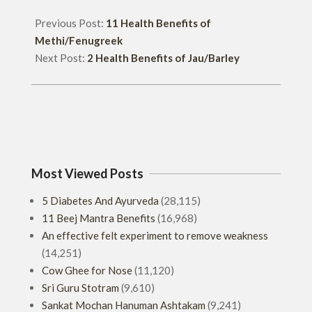
Previous Post:
11 Health Benefits of
Methi/Fenugreek
Next Post:
2 Health Benefits of Jau/Barley
Most Viewed Posts
5 Diabetes And Ayurveda
(28,115)
11 Beej Mantra Benefits
(16,968)
An effective felt experiment to remove weakness
(14,251)
Cow Ghee for Nose
(11,120)
Sri Guru Stotram
(9,610)
Sankat Mochan Hanuman Ashtakam
(9,241)