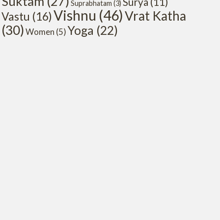
Suktam
(27)
Surya
(11)
Suprabhatam
(3)
Vishnu
(46)
Vrat Katha
Vastu
(16)
(30)
Yoga
(22)
Women
(5)