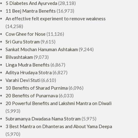
5 Diabetes And Ayurveda
(28,118)
11 Beej Mantra Benefits
(16,973)
An effective felt experiment to remove weakness
(14,258)
Cow Ghee for Nose
(11,126)
Sri Guru Stotram
(9,615)
Sankat Mochan Hanuman Ashtakam
(9,244)
Bilvashtakam
(9,073)
Linga Mudra Benefits
(6,867)
Aditya Hrudaya Stotra
(6,827)
Varahi Devi Stuti
(6,610)
10 Benefits of Sharad Purnima
(6,096)
20 Benefits of Punarnava
(6,033)
20 Powerful Benefits and Lakshmi Mantra on Diwali
(5,993)
Subramanya Dwadasa Nama Stotram
(5,975)
3 Best Mantra on Dhanteras and About Yama Deepa
(5,970)