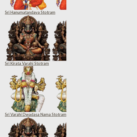
Sri Hanumatandava Stotram
Sri Kirata Varahi Stotram
Sri Varahi Dwadasa Nama Stotram