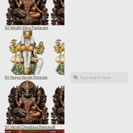
Sri Varahi Vajra Panjaram
Search
Sri Vasya Varahi Stotram
Sri Varahi Dwadasa Namavali