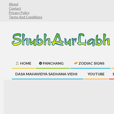
Skip
About
Contact
to
Privacy Policy
content
Terms And Conditions
ShubhAurLabh
HOME
❂ PANCHANG
ZODIAC SIGNS
Primary
DASA MAHAVIDYA SADHANA VIDHI
YOUTUBE
Navigation
Menu