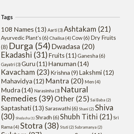
Tags
Ashtakam
(21)
108 Names
(13)
Aarti
(3)
Dry Fruits
Ayurvedic Plant's
(6)
Cow
(6)
Chalisa
(4)
Durga
(54)
Dwadasa
(20)
(8)
Ekadashi
(31)
Fruits
(11)
Ganesha
(6)
Hanuman
(14)
Guru
(11)
Gayatri
(3)
Kavacham
(23)
Lakshmi
(12)
Krishna
(9)
Mantra
(20)
Mahavidya
(12)
Men
(4)
Natural
Mudra
(14)
Narasimha
(3)
Remedies
(39)
Other
(25)
Sai Baba
(2)
Shiva
Saptashati
(13)
Saraswathi
(6)
Shani
(2)
(30)
Shubh Tithi
(21)
Shradh
(6)
Sri
Shodasha
(1)
Stotra
(38)
Rama
(4)
Stuti
(2)
Subramanya
(2)