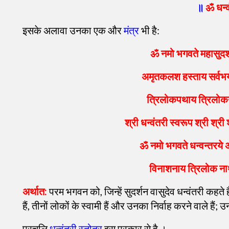
॥
ॐ धन्व
इसके अलावा उनका एक और
मंत्र
भी है:
ॐ नमो भगवते महासुदर्श
अमृतकलश हस्ताय सर्वभय
त्रिलोकपथाय त्रिलोकना
श्री धन्वंतरी स्वरूप श्री श
ॐ नमो भगवते धन्वन्तरये
विनाशनाय त्रिलोक नाथा
अर्थात:
परम भगवन को, जिन्हें सुदर्शन वासुदेव धन्वंतरी कहते
हैं, तीनों लोकों के स्वामी हैं और उनका निर्वाह करने वाले हैं; 
प्रचलि
धन्वंतरी स्तोत्र
इस प्रकार से है ।