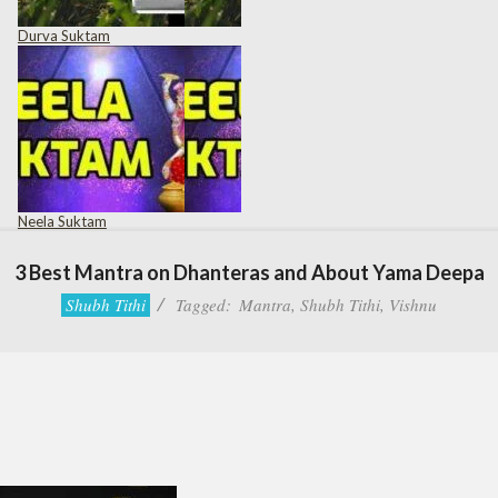
Durva Suktam
Neela Suktam
3 Best Mantra on Dhanteras and About Yama Deepa
Shubh Tithi
Tagged:
Mantra
,
Shubh Tithi
,
Vishnu