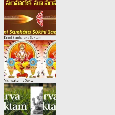
Krimi Samharaka Suktam
Vishwakarma Suktam