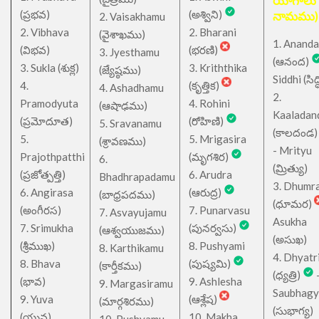
యోగాలు
(ప్రభవ)
(అశ్విని)
నామము)
2. Vaisakhamu
2. Vibhava
2. Bharani
(వైశాఖము)
1. Ananda
(విభవ)
(భరణి)
3. Jyesthamu
(ఆనంద)
3. Sukla (శుక్ల)
3. Kriththika
(జ్యేష్ఠము)
Siddhi (సిద్ధ
4.
(కృత్తిక)
4. Ashadhamu
2.
Pramodyuta
4. Rohini
(ఆషాఢము)
Kaaladan
(ప్రమోదూత)
(రోహిణి)
5. Sravanamu
(కాలదండ
5.
5. Mrigasira
(శ్రావణము)
- Mrityu
Prajothpatthi
(మృగశిర)
6.
(మ్రిత్యు)
(ప్రజోత్పత్తి)
6. Arudra
Bhadhrapadamu
3. Dhumr
6. Angirasa
(ఆరుద్ర)
(బాధ్రపదము)
(ధూమర)
(అంగీరస)
7. Punarvasu
7. Asvayujamu
Asukha
7. Srimukha
(పునర్వసు)
(ఆశ్వయుజము)
(అసుఖ)
(శ్రీముఖ)
8. Pushyami
8. Karthikamu
4. Dhyatr
8. Bhava
(పుష్యమి)
(కార్తీకము)
(ధ్యత్రి)
(భావ)
9. Ashlesha
9. Margasiramu
Saubhagy
9. Yuva
(ఆశ్లేష)
(మార్గశిరము)
(సుభాగ్య)
(యువ)
10. Makha