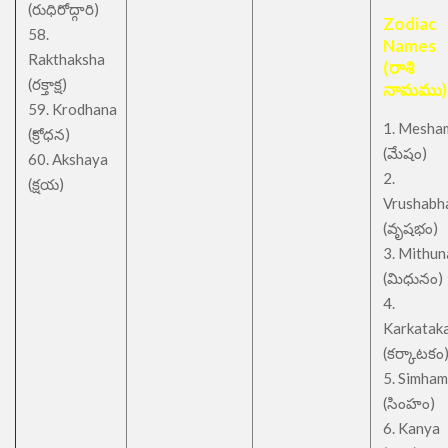
(రుధిరోద్గారి)
Zodiac
58.
Names
Rakthaksha
(రాశి
(రక్తాక్ష)
నామము)
59. Krodhana
1. Mesha
(క్రోధన)
(మేషం)
60. Akshaya
2.
(క్షయ)
Vrushabh
(వృషభం)
3. Mithu
(మిధునం)
4.
Karkatak
(కర్కాటకం
5. Simham
(సింహం)
6. Kanya