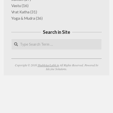
Vastu
(16)
Vrat Katha
(31)
Yoga & Mudra
(36)
Search in Site
Search
Copyright © 2016
ShubhAurLabh.in
All Rights Reserved. Powered by
Idezine Solutions.