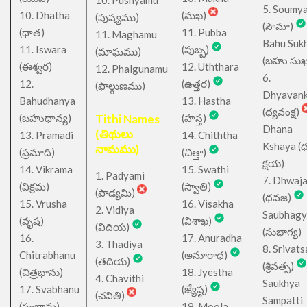
10. Pushyamu
5. Soumy
10. Dhatha
(మఖ)
(పుష్యము)
(సౌమా)
(ధాత)
11. Pubba
11. Maghamu
Bahu Suk
11. Iswara
(పుబ్బ)
(మాఘము)
(బహు సుఖ
(ఈశ్వర)
12. Uththara
12. Phalgunamu
6.
12.
(ఉత్తర)
(ఫాల్గుణము)
Dhyavan
Bahudhanya
13. Hastha
(ధ్యవంక్ష)
(బహుధాన్య)
Tithi Names
(హస్త)
Dhana
(తిథులు
13. Pramadi
14. Chiththa
Kshaya (
నామము)
(ప్రమాది)
(చిత్తా)
క్షయ)
14. Vikrama
15. Swathi
1. Padyami
7. Dhwaj
(విక్రమ)
(స్వాతి)
(పాడ్యమి)
(ధవజ)
15. Vrusha
16. Visakha
2. Vidiya
Saubhagy
(వృష)
(విశాఖ)
(విదియ)
(సుభాగ్య)
16.
17. Anuradha
3. Thadiya
8. Srivats
Chitrabhanu
(అనూరాధ)
(తదియ)
(శ్రీవత్స)
(చిత్రభాను)
18. Jyestha
4. Chavithi
Saukhya
17. Svabhanu
(జ్యేష్ఠ)
(చవితి)
Sampatti
(స్వభాను)
19. Moola