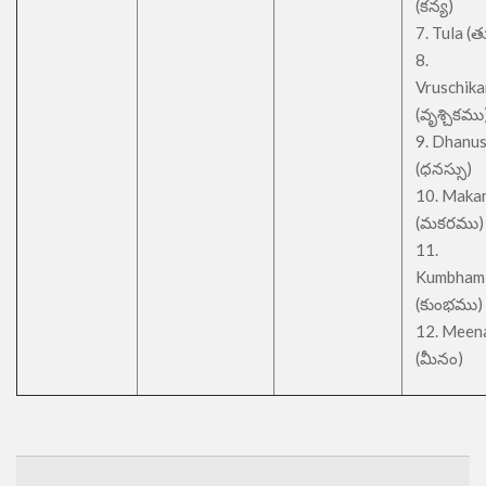
(కన్య)
7. Tula (త
8.
Vruschik
(వృశ్చికము
9. Dhanu
(ధనస్సు)
10. Maka
(మకరము)
11.
Kumbham
(కుంభము)
12. Meen
(మీనం)