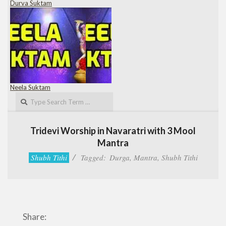
Durva Suktam
Neela Suktam
Search
Tridevi Worship in Navaratri with 3 Mool
Mantra
Shubh Tithi
Tagged:
Durga
,
Mantra
,
Shubh Tithi
Share: