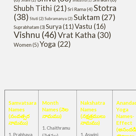
Shani
(2)
Shodasha
(1)
Stotra
Shubh Tithi
(21)
Sri Rama
(4)
(38)
Suktam
(27)
Stuti
(2)
Subramanya
(2)
Vastu
(16)
Surya
(11)
Suprabhatam
(3)
Vishnu
(46)
Vrat Katha
(30)
Yoga
(22)
Women
(5)
Samvatsara
Month
Nakshatra
Anandad
Names
Names (నెల
Names
Yoga
(సంవత్సర
నామము)
(నక్షత్రములు
Names-
నామము)
నామము)
Effect
1. Chaithramu
(అనందడ
1. Prabhava
1. Aswini
చైత్రము
(
)