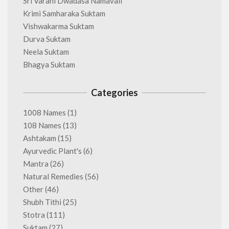
Sri Varahi Dwadasa Namavali
Krimi Samharaka Suktam
Vishwakarma Suktam
Durva Suktam
Neela Suktam
Bhagya Suktam
Categories
1008 Names
(1)
108 Names
(13)
Ashtakam
(15)
Ayurvedic Plant's
(6)
Mantra
(26)
Natural Remedies
(56)
Other
(46)
Shubh Tithi
(25)
Stotra
(111)
Suktam
(27)