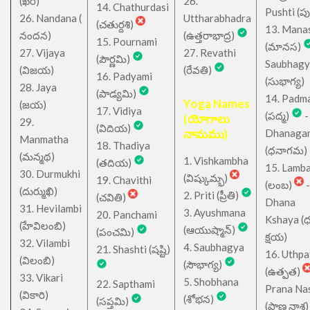
(ఖర)
26.
14. Chathurdasi
Pushti (పుష్
26. Nandana (
Uttharabhadra
(చతుర్దశి)
13. Mana
నందన)
(ఉత్తరాభాద్ర)
15. Pournami
(మానస)
27. Vijaya
27. Revathi
(పౌర్ణమి)
Saubhagy
(విజయ)
(రేవతి)
16. Padyami
(సుభాగ్య)
28. Jaya
(పాడ్యమి)
14. Padm
Yoga Names
(జయ)
17. Vidiya
(పద్మ)
-
(యోగాలు
29.
(విదియ)
నామము)
Dhanaga
Manmatha
18. Thadiya
(ధనాగమ)
(మన్మథ)
1. Vishkambha
(తదియ)
15. Lamb
30. Durmukhi
(విష్కుమ్భ)
19. Chavithi
(లంబ)
-
(దుర్ముఖి)
2. Priti (ప్రీతి)
(చవితి)
Dhana
31. Hevilambi
3. Ayushmana
20. Panchami
Kshaya (
(హేవిలంబి)
(ఆయుష్మాన్)
(పంచమి)
క్షయ)
32. Vilambi
4. Saubhagya
21. Shashti (షష్టి)
16. Uthpa
(విలంబి)
(సౌభాగ్య)
(ఉత్పత)
33. Vikari
5. Shobhana
22. Sapthami
Prana Na
(వికారి)
(శోభన)
(సప్తమి)
(ప్రాణ నాశ)