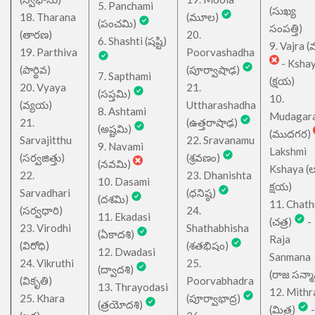
5. Panchami
(సుఖ్య
18. Tharana
(మూల)
(పంచమి)
సంపత్తి)
(తారణ)
20.
6. Shashti (షష్టి)
9. Vajra (వ
19. Parthiva
Poorvashadha
- Ksha
(పార్థివ)
(పూర్వాషాఢ)
7. Sapthami
(క్షయ)
20. Vyaya
21.
(సప్తమి)
10.
(వ్యయ)
Uttharashadha
8. Ashtami
Mudagar
21.
(ఉత్తరాషాఢ)
(అష్టమి)
(ముదగర)
Sarvajitthu
22. Sravanamu
9. Navami
Lakshmi
(సర్వజిత్తు)
(శ్రవణం)
(నవమి)
Kshaya (లక్ష
22.
23. Dhanishta
10. Dasami
క్షయ)
Sarvadhari
(ధనిష్ఠ)
(దశమి)
11. Chath
(సర్వధారి)
24.
11. Ekadasi
(చత్ర)
-
23. Virodhi
Shathabhisha
(ఏకాదశి)
Raja
(విరోధి)
(శతభిషం)
12. Dwadasi
Sanmana
24. Vikruthi
25.
(ద్వాదశి)
(రాజ సన్మ
(వికృతి)
Poorvabhadra
13. Thrayodasi
12. Mithr
25. Khara
(పూర్వాభాద్ర)
(త్రయోదశి)
(మిత్ర)
-