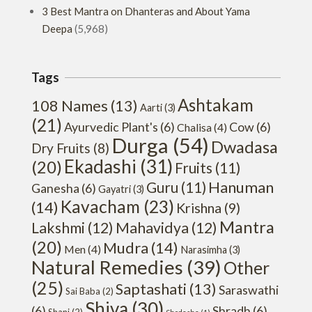
3 Best Mantra on Dhanteras and About Yama
Deepa
(5,968)
Tags
Ashtakam
108 Names
(13)
Aarti
(3)
(21)
Ayurvedic Plant's
(6)
Cow
(6)
Chalisa
(4)
Durga
(54)
Dwadasa
Dry Fruits
(8)
Ekadashi
(31)
(20)
Fruits
(11)
Hanuman
Guru
(11)
Ganesha
(6)
Gayatri
(3)
Kavacham
(23)
(14)
Krishna
(9)
Mantra
Lakshmi
(12)
Mahavidya
(12)
(20)
Mudra
(14)
Men
(4)
Narasimha
(3)
Natural Remedies
(39)
Other
(25)
Saptashati
(13)
Saraswathi
Sai Baba
(2)
Shiva
(30)
(6)
Shradh
(6)