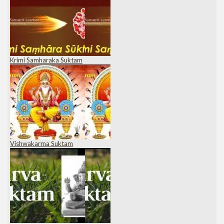
Krimi Samharaka Suktam
Vishwakarma Suktam