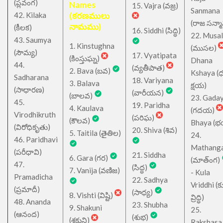
(ప్లవంగ)
Names
15. Vajra (వజ్ర)
Sanmana
42. Kilaka
(కరణములు
(రాజ సన్మ
నామము)
(కీలక)
16. Siddhi (సిద్ధి)
22. Musa
43. Saumya
1. Kinstughna
(ముసల)
(సౌమ్య)
17. Vyatipata
(కింస్తుఘ్న)
Dhana
44.
(వ్యతీపాత)
2. Bava (బవ)
Kshaya (
Sadharana
18. Variyana
3. Balava
క్షయ)
(సాధారణ)
(వారీయన)
(బాలవ)
23. Gada
45.
19. Paridha
4. Kaulava
(గదయ)
Virodhikruth
(పరిఘ)
(కౌలవ)
Bhaya (
(విరోధికృతు)
20. Shiva (శివ)
5. Taitila (తైతిల)
24.
46. Paridhavi
Mathang
(పరీధావి)
21. Siddha
6. Gara (గర)
(మాత్ంగ)
47.
(సిద్ధ)
7. Vanija (వణిజ)
- Kula
Pramadicha
22. Sadhya
Vriddhi (క
(ప్రమాదీ)
(సాధ్య)
8. Vishti (విష్టి)
వ్రిద్ధి)
48. Ananda
23. Shubha
9. Shakuni
25.
(ఆనంద)
(శుభ)
(శకుని)
Rakshasa