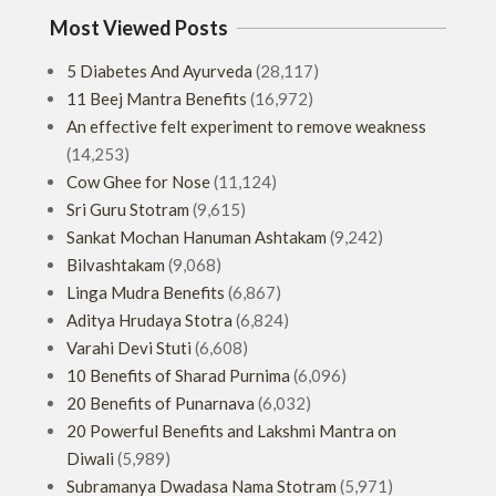
Most Viewed Posts
5 Diabetes And Ayurveda
(28,117)
11 Beej Mantra Benefits
(16,972)
An effective felt experiment to remove weakness
(14,253)
Cow Ghee for Nose
(11,124)
Sri Guru Stotram
(9,615)
Sankat Mochan Hanuman Ashtakam
(9,242)
Bilvashtakam
(9,068)
Linga Mudra Benefits
(6,867)
Aditya Hrudaya Stotra
(6,824)
Varahi Devi Stuti
(6,608)
10 Benefits of Sharad Purnima
(6,096)
20 Benefits of Punarnava
(6,032)
20 Powerful Benefits and Lakshmi Mantra on
Diwali
(5,989)
Subramanya Dwadasa Nama Stotram
(5,971)