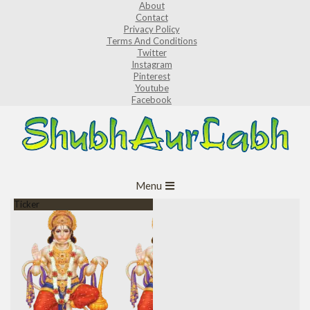
About
Skip
Contact
to
Privacy Policy
Terms And Conditions
content
Twitter
Instagram
Pinterest
Youtube
Facebook
ShubhAurLabh
Primary
Menu
Navigation
Ticker
Menu