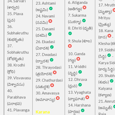
34. Sarvari
6. Atiganda
23. Ashtami
17. Mrut
(శార్వరి)
(అతిగణ్డ)
(అష్టమి)
(మృత్యా)
35. Plava
7. Sukarma
24. Navami
Mrityu
(ప్లవ)
(సుకర్మా)
(నవమి)
(మ్రిత్యు)
36.
8. Dhriti (ధృతి)
25. Dasami
18. Kana
Subhakruthu
(దశమి)
(కాన)
-
(శుభకృతు)
9. Shula (శూల)
26. Ekadasi
Klesha (కల
37.
(ఏకాదశి)
19. Siddhi
Sobhakruthu
10. Ganda
27. Dwadasi
(సిద్ధి)
-
(శోభకృతు)
(గణ్డ)
(ద్వాదశి)
Karya Sid
38. Krodhi
11. Vriddhi
28. Thrayodasi
(కార్య సిద్ధి)
(క్రోధి)
(వృద్ధి)
(త్రయోదశి)
20. Shub
39. Visvavasu
12. Dhruva
29. Chathurdasi
(శుభం)
(విశ్వావసు)
(ధ్రువ)
(చతుర్దశి)
Kalyana
40.
13. Vyaghata
30. Amavasya
(కళ్యాణ)
Parabhava
(వ్యాఘాత)
(అమావాస్య)
21. Amru
(పరాభవ)
14. Harshana
(అమృత్)
41. Plavanga
Karana
(హర్షణ)
Raja