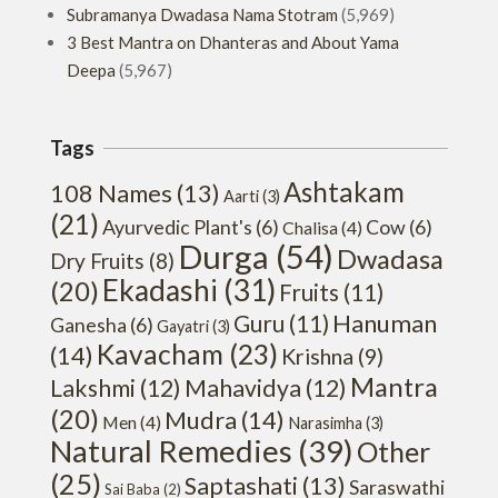
Subramanya Dwadasa Nama Stotram
(5,969)
3 Best Mantra on Dhanteras and About Yama
Deepa
(5,967)
Tags
Ashtakam
108 Names
(13)
Aarti
(3)
(21)
Ayurvedic Plant's
(6)
Cow
(6)
Chalisa
(4)
Durga
(54)
Dwadasa
Dry Fruits
(8)
Ekadashi
(31)
(20)
Fruits
(11)
Hanuman
Guru
(11)
Ganesha
(6)
Gayatri
(3)
Kavacham
(23)
(14)
Krishna
(9)
Mantra
Lakshmi
(12)
Mahavidya
(12)
(20)
Mudra
(14)
Men
(4)
Narasimha
(3)
Natural Remedies
(39)
Other
(25)
Saptashati
(13)
Saraswathi
Sai Baba
(2)