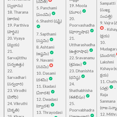
(చవితి)
Sampatti
(స్వభాను)
19. Moola
5. Panchami
(సుఖ్య
18. Tharana
(మూల)
(పంచమి)
సంపత్తి)
(తారణ)
20.
6. Shashti (షష్టి)
9. Vajra (వ
19. Parthiva
Poorvashadha
- Ksha
(పార్థివ)
(పూర్వాషాఢ)
7. Sapthami
(క్షయ)
20. Vyaya
21.
(సప్తమి)
10.
(వ్యయ)
Uttharashadha
8. Ashtami
Mudagar
21.
(ఉత్తరాషాఢ)
(అష్టమి)
(ముదగర)
Sarvajitthu
22. Sravanamu
9. Navami
Lakshmi
(సర్వజిత్తు)
(శ్రవణం)
(నవమి)
Kshaya (లక్ష
22.
23. Dhanishta
10. Dasami
క్షయ)
Sarvadhari
(ధనిష్ఠ)
(దశమి)
11. Chath
(సర్వధారి)
24.
11. Ekadasi
(చత్ర)
-
23. Virodhi
Shathabhisha
(ఏకాదశి)
Raja
(విరోధి)
(శతభిషం)
12. Dwadasi
Sanmana
24. Vikruthi
25.
(ద్వాదశి)
(రాజ సన్మ
(వికృతి)
Poorvabhadra
13. Thrayodasi
12. Mithr
25. Khara
(పూర్వాభాద్ర)