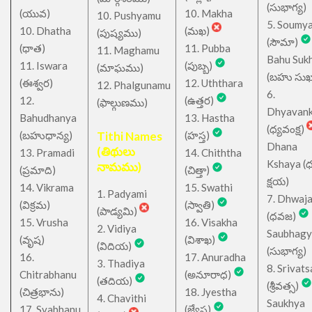
(సుభాగ్య)
(యువ)
10. Makha
10. Pushyamu
5. Soumy
10. Dhatha
(మఖ)
(పుష్యము)
(సౌమా)
(ధాత)
11. Pubba
11. Maghamu
Bahu Suk
11. Iswara
(పుబ్బ)
(మాఘము)
(బహు సుఖ
(ఈశ్వర)
12. Uththara
12. Phalgunamu
6.
12.
(ఉత్తర)
(ఫాల్గుణము)
Dhyavan
Bahudhanya
13. Hastha
(ధ్యవంక్ష)
(బహుధాన్య)
Tithi Names
(హస్త)
Dhana
(తిథులు
13. Pramadi
14. Chiththa
Kshaya (
నామము)
(ప్రమాది)
(చిత్తా)
క్షయ)
14. Vikrama
15. Swathi
1. Padyami
7. Dhwaj
(విక్రమ)
(స్వాతి)
(పాడ్యమి)
(ధవజ)
15. Vrusha
16. Visakha
2. Vidiya
Saubhagy
(వృష)
(విశాఖ)
(విదియ)
(సుభాగ్య)
16.
17. Anuradha
3. Thadiya
8. Srivats
Chitrabhanu
(అనూరాధ)
(తదియ)
(శ్రీవత్స)
(చిత్రభాను)
18. Jyestha
4. Chavithi
Saukhya
17. Svabhanu
(జ్యేష్ఠ)