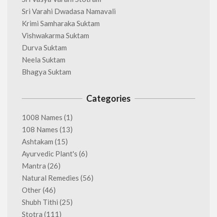
Sri Varahi Dwadasa Namavali
Krimi Samharaka Suktam
Vishwakarma Suktam
Durva Suktam
Neela Suktam
Bhagya Suktam
Categories
1008 Names
(1)
108 Names
(13)
Ashtakam
(15)
Ayurvedic Plant's
(6)
Mantra
(26)
Natural Remedies
(56)
Other
(46)
Shubh Tithi
(25)
Stotra
(111)