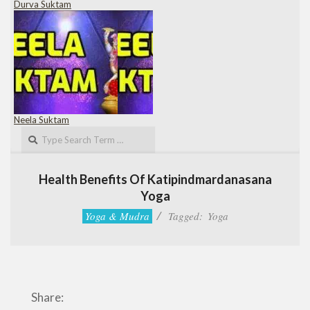
Durva Suktam
Neela Suktam
Search
Health Benefits Of Katipindmardanasana
Yoga
Yoga & Mudra
Tagged:
Yoga
Share: