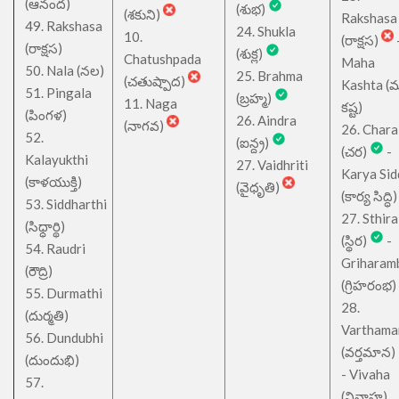
(ఆనంద)
(శుభ)
(శకుని)
Rakshasa
49. Rakshasa
24. Shukla
10.
(రాక్షస)
(రాక్షస)
(శుక్ల)
Chatushpada
Maha
50. Nala (నల)
25. Brahma
(చతుష్పాద)
Kashta (
51. Pingala
(బ్రహ్మ)
11. Naga
కష్ట)
(పింగళ)
26. Aindra
(నాగవ)
26. Chara
52.
(ఐన్ద్ర)
(చర)
-
Kalayukthi
27. Vaidhriti
Karya Sid
(కాళయుక్తి)
(వైధృతి)
(కార్య సిద్ధి)
53. Siddharthi
27. Sthira
(సిధ్ధార్థి)
(స్థిర)
-
54. Raudri
Griharam
(రౌద్రి)
(గ్రిహరంభ)
55. Durmathi
28.
(దుర్మతి)
Varthama
56. Dundubhi
(వర్తమాన)
(దుందుభి)
- Vivaha
57.
(వివాహ)