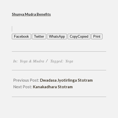
Shunya Mudra Benefits
Facebook
Twitter
WhatsApp
Copy
Copied
Print
2018-
In:
Yoga & Mudra
Tagged:
Yoga
04-
16
Previous Post:
Dwadasa Jyotirlinga Stotram
Next Post:
Kanakadhara Stotram