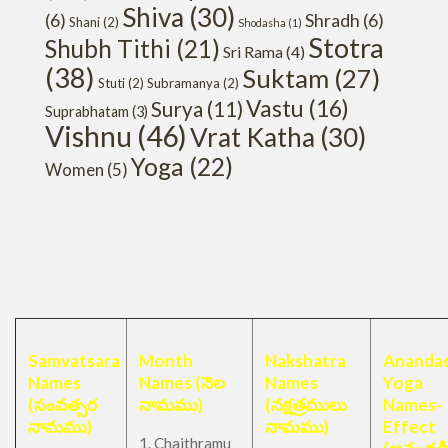
Shiva
(30)
(6)
Shradh
(6)
Shani
(2)
Shodasha
(1)
Stotra
Shubh Tithi
(21)
Sri Rama
(4)
(38)
Suktam
(27)
Stuti
(2)
Subramanya
(2)
Vastu
(16)
Surya
(11)
Suprabhatam
(3)
Vishnu
(46)
Vrat Katha
(30)
Yoga
(22)
Women
(5)
Samvatsara
Month
Nakshatra
Anandad
Names
Names (నెల
Names
Yoga
(సంవత్సర
నామము)
(నక్షత్రములు
Names-
నామము)
నామము)
Effect
1. Chaithramu