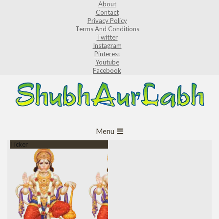
About
Skip
Contact
to
Privacy Policy
Terms And Conditions
content
Twitter
Instagram
Pinterest
Youtube
Facebook
ShubhAurLabh
Primary
Menu
Navigation
Ticker
Menu