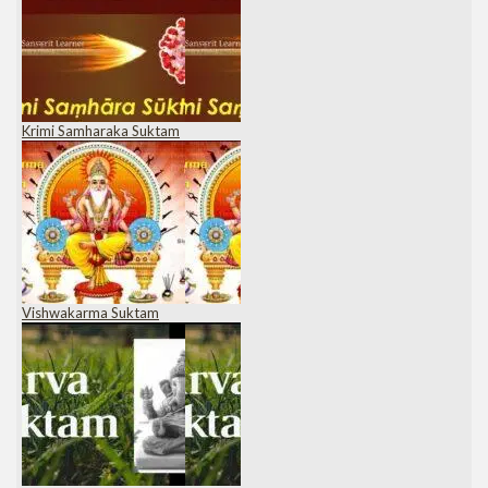
Krimi Samharaka Suktam
Vishwakarma Suktam