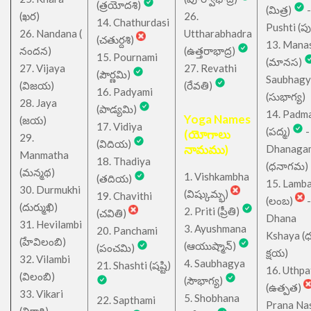
(త్రయోదశి)
(మిత్ర)
-
(ఖర)
26.
14. Chathurdasi
Pushti (పుష్
26. Nandana (
Uttharabhadra
(చతుర్దశి)
13. Mana
నందన)
(ఉత్తరాభాద్ర)
15. Pournami
(మానస)
27. Vijaya
27. Revathi
(పౌర్ణమి)
Saubhagy
(విజయ)
(రేవతి)
16. Padyami
(సుభాగ్య)
28. Jaya
(పాడ్యమి)
14. Padm
Yoga Names
(జయ)
17. Vidiya
(పద్మ)
-
(యోగాలు
29.
(విదియ)
నామము)
Dhanaga
Manmatha
18. Thadiya
(ధనాగమ)
(మన్మథ)
1. Vishkambha
(తదియ)
15. Lamb
30. Durmukhi
(విష్కుమ్భ)
19. Chavithi
(లంబ)
-
(దుర్ముఖి)
2. Priti (ప్రీతి)
(చవితి)
Dhana
31. Hevilambi
3. Ayushmana
20. Panchami
Kshaya (
(హేవిలంబి)
(ఆయుష్మాన్)
(పంచమి)
క్షయ)
32. Vilambi
4. Saubhagya
21. Shashti (షష్టి)
16. Uthpa
(విలంబి)
(సౌభాగ్య)
(ఉత్పత)
33. Vikari
5. Shobhana
22. Sapthami
Prana Na