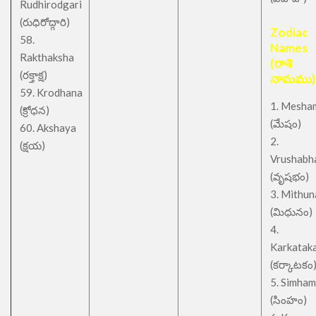
Rudhirodgari
(రుధిరోద్గారి)
Zodiac
58.
Names
Rakthaksha
(రాశి
(రక్తాక్ష)
నామము)
59. Krodhana
1. Mesha
(క్రోధన)
(మేషం)
60. Akshaya
2.
(క్షయ)
Vrushabh
(వృషభం)
3. Mithu
(మిధునం)
4.
Karkatak
(కర్కాటకం
5. Simham
(సింహం)