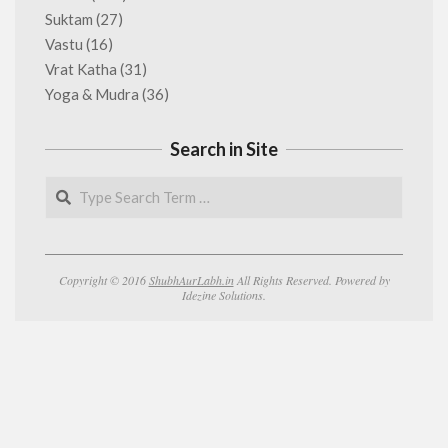
Suktam
(27)
Vastu
(16)
Vrat Katha
(31)
Yoga & Mudra
(36)
Search in Site
Search
Copyright © 2016
ShubhAurLabh.in
All Rights Reserved. Powered by
Idezine Solutions.