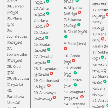
(వికారి)
(శోభన)
(సప్తమి)
(ప్రాణ నాశ)
34. Sarvari
6. Atiganda
23. Ashtami
17. Mrut
(శార్వరి)
(అతిగణ్డ)
(అష్టమి)
(మృత్యా)
35. Plava
7. Sukarma
24. Navami
Mrityu
(ప్లవ)
(సుకర్మా)
(నవమి)
(మ్రిత్యు)
36.
8. Dhriti (ధృతి)
25. Dasami
18. Kana
Subhakruthu
(దశమి)
(కాన)
-
(శుభకృతు)
9. Shula (శూల)
26. Ekadasi
Klesha (కల
37.
(ఏకాదశి)
19. Siddhi
Sobhakruthu
10. Ganda
27. Dwadasi
(సిద్ధి)
-
(శోభకృతు)
(గణ్డ)
(ద్వాదశి)
Karya Sid
38. Krodhi
11. Vriddhi
28. Thrayodasi
(కార్య సిద్ధి)
(క్రోధి)
(వృద్ధి)
(త్రయోదశి)
20. Shub
39. Visvavasu
12. Dhruva
29. Chathurdasi
(శుభం)
(విశ్వావసు)
(ధ్రువ)
(చతుర్దశి)
Kalyana
40.
13. Vyaghata
30. Amavasya
(కళ్యాణ)
Parabhava
(వ్యాఘాత)
(అమావాస్య)
21. Amru
(పరాభవ)
14. Harshana
(అమృత్)