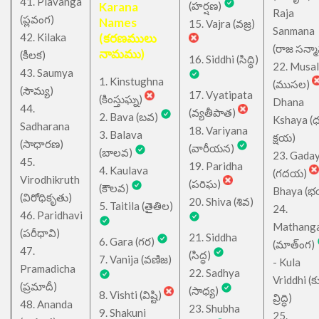
41. Plavanga
Karana
(హర్షణ)
Raja
(ప్లవంగ)
Names
15. Vajra (వజ్ర)
Sanmana
42. Kilaka
(కరణములు
(రాజ సన్మ
నామము)
(కీలక)
16. Siddhi (సిద్ధి)
22. Musa
43. Saumya
1. Kinstughna
(ముసల)
(సౌమ్య)
17. Vyatipata
(కింస్తుఘ్న)
Dhana
44.
(వ్యతీపాత)
2. Bava (బవ)
Kshaya (
Sadharana
18. Variyana
3. Balava
క్షయ)
(సాధారణ)
(వారీయన)
(బాలవ)
23. Gada
45.
19. Paridha
4. Kaulava
(గదయ)
Virodhikruth
(పరిఘ)
(కౌలవ)
Bhaya (
(విరోధికృతు)
20. Shiva (శివ)
5. Taitila (తైతిల)
24.
46. Paridhavi
Mathang
(పరీధావి)
21. Siddha
6. Gara (గర)
(మాత్ంగ)
47.
(సిద్ధ)
7. Vanija (వణిజ)
- Kula
Pramadicha
22. Sadhya
Vriddhi (క
(ప్రమాదీ)
(సాధ్య)
8. Vishti (విష్టి)
వ్రిద్ధి)
48. Ananda
23. Shubha
9. Shakuni
25.