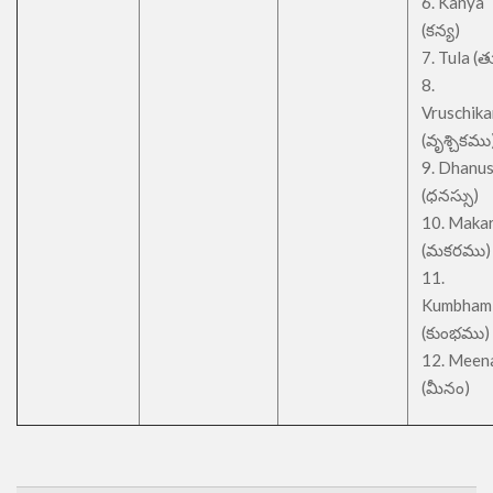
6. Kanya
(కన్య)
7. Tula (త
8.
Vruschik
(వృశ్చికము
9. Dhanu
(ధనస్సు)
10. Maka
(మకరము)
11.
Kumbham
(కుంభము)
12. Meen
(మీనం)