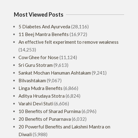
Most Viewed Posts
5 Diabetes And Ayurveda
(28,116)
11 Beej Mantra Benefits
(16,972)
An effective felt experiment to remove weakness
(14,253)
Cow Ghee for Nose
(11,124)
Sri Guru Stotram
(9,613)
Sankat Mochan Hanuman Ashtakam
(9,241)
Bilvashtakam
(9,067)
Linga Mudra Benefits
(6,866)
Aditya Hrudaya Stotra
(6,824)
Varahi Devi Stuti
(6,606)
10 Benefits of Sharad Purnima
(6,096)
20 Benefits of Punarnava
(6,032)
20 Powerful Benefits and Lakshmi Mantra on
Diwali
(5,988)