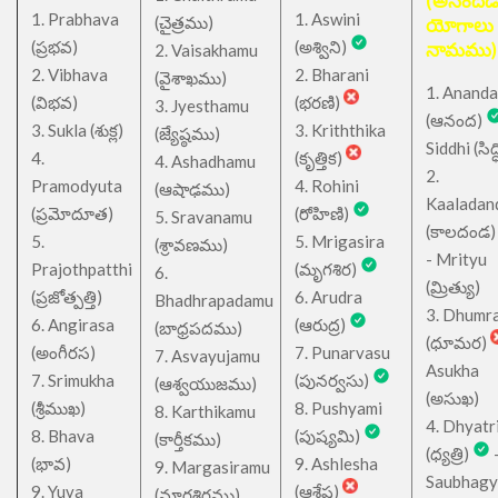
(అనందడ
1. Prabhava
1. Aswini
చైత్రము
(
)
యోగాలు
(ప్రభవ)
(అశ్విని)
నామము)
2. Vaisakhamu
2. Vibhava
2. Bharani
(వైశాఖము)
1. Ananda
(విభవ)
(భరణి)
3. Jyesthamu
(ఆనంద)
3. Sukla (శుక్ల)
3. Kriththika
(జ్యేష్ఠము)
Siddhi (సిద్ధ
4.
(కృత్తిక)
4. Ashadhamu
2.
Pramodyuta
4. Rohini
(ఆషాఢము)
Kaaladan
(ప్రమోదూత)
(రోహిణి)
5. Sravanamu
(కాలదండ
5.
5. Mrigasira
(శ్రావణము)
- Mrityu
Prajothpatthi
(మృగశిర)
6.
(మ్రిత్యు)
(ప్రజోత్పత్తి)
6. Arudra
Bhadhrapadamu
3. Dhumr
6. Angirasa
(ఆరుద్ర)
(బాధ్రపదము)
(ధూమర)
(అంగీరస)
7. Punarvasu
7. Asvayujamu
Asukha
7. Srimukha
(పునర్వసు)
(ఆశ్వయుజము)
(అసుఖ)
(శ్రీముఖ)
8. Pushyami
8. Karthikamu
4. Dhyatr
8. Bhava
(పుష్యమి)
(కార్తీకము)
(ధ్యత్రి)
(భావ)
9. Ashlesha
9. Margasiramu
Saubhagy
9. Yuva
(ఆశ్లేష)
(మార్గశిరము)