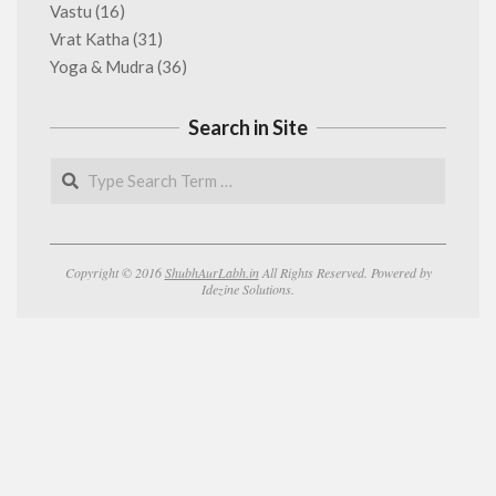
Vastu
(16)
Vrat Katha
(31)
Yoga & Mudra
(36)
Search in Site
Search
Copyright © 2016
ShubhAurLabh.in
All Rights Reserved. Powered by
Idezine Solutions.