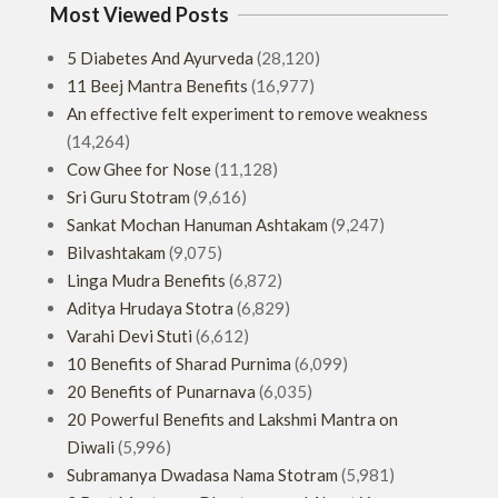
Most Viewed Posts
5 Diabetes And Ayurveda
(28,120)
11 Beej Mantra Benefits
(16,977)
An effective felt experiment to remove weakness
(14,264)
Cow Ghee for Nose
(11,128)
Sri Guru Stotram
(9,616)
Sankat Mochan Hanuman Ashtakam
(9,247)
Bilvashtakam
(9,075)
Linga Mudra Benefits
(6,872)
Aditya Hrudaya Stotra
(6,829)
Varahi Devi Stuti
(6,612)
10 Benefits of Sharad Purnima
(6,099)
20 Benefits of Punarnava
(6,035)
20 Powerful Benefits and Lakshmi Mantra on
Diwali
(5,996)
Subramanya Dwadasa Nama Stotram
(5,981)