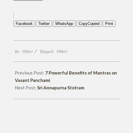
Facebook
Twitter
WhatsApp
Copy
Copied
Print
2017-
In:
Other
Tagged:
Other
11-
28
Previous Post:
7 Powerful Benefits of Mantras on
Vasant Panchami
Next Post:
Sri Annapurna Stotram