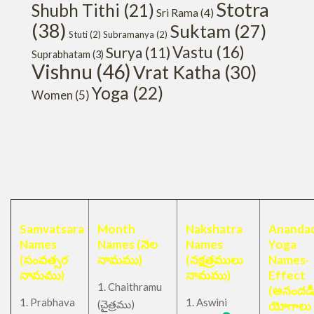
Stotra
Shubh Tithi
(21)
Sri Rama
(4)
(38)
Suktam
(27)
Stuti
(2)
Subramanya
(2)
Vastu
(16)
Surya
(11)
Suprabhatam
(3)
Vishnu
(46)
Vrat Katha
(30)
Yoga
(22)
Women
(5)
Samvatsara
Month
Nakshatra
Anandad
Names
Names (నెల
Names
Yoga
(సంవత్సర
నామము)
(నక్షత్రములు
Names-
నామము)
నామము)
Effect
1. Chaithramu
(అనందడ
1. Prabhava
1. Aswini
చైత్రము
(
)
యోగాలు