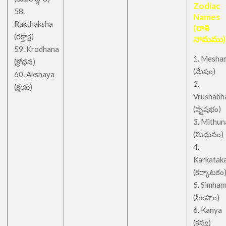
Zodiac
58.
Names
Rakthaksha
(రాశి
(రక్తాక్ష)
నామము)
59. Krodhana
1. Mesha
(క్రోధన)
(మేషం)
60. Akshaya
2.
(క్షయ)
Vrushabh
(వృషభం)
3. Mithu
(మిధునం)
4.
Karkatak
(కర్కాటకం
5. Simham
(సింహం)
6. Kanya
(కన్య)