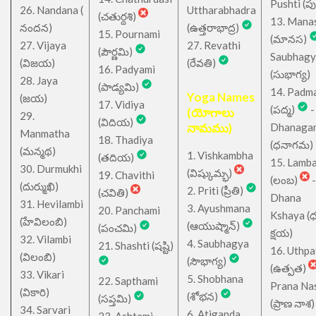
Pushti (పుష్
26. Nandana (
Uttharabhadra
(చతుర్దశి)
13. Mana
నందన)
(ఉత్తరాభాద్ర)
15. Pournami
(మానస)
27. Vijaya
27. Revathi
(పౌర్ణమి)
Saubhagy
(విజయ)
(రేవతి)
16. Padyami
(సుభాగ్య)
28. Jaya
(పాడ్యమి)
14. Padm
Yoga Names
(జయ)
17. Vidiya
(పద్మ)
-
(యోగాలు
29.
(విదియ)
నామము)
Dhanaga
Manmatha
18. Thadiya
(ధనాగమ)
(మన్మథ)
1. Vishkambha
(తదియ)
15. Lamb
30. Durmukhi
(విష్కుమ్భ)
19. Chavithi
(లంబ)
-
(దుర్ముఖి)
2. Priti (ప్రీతి)
(చవితి)
Dhana
31. Hevilambi
3. Ayushmana
20. Panchami
Kshaya (
(హేవిలంబి)
(ఆయుష్మాన్)
(పంచమి)
క్షయ)
32. Vilambi
4. Saubhagya
21. Shashti (షష్టి)
16. Uthpa
(విలంబి)
(సౌభాగ్య)
(ఉత్పత)
33. Vikari
5. Shobhana
22. Sapthami
Prana Na
(వికారి)
(శోభన)
(సప్తమి)
(ప్రాణ నాశ)
34. Sarvari
6. Atiganda