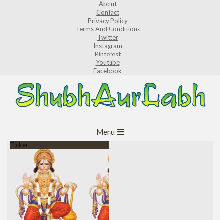
About
Skip
Contact
to
Privacy Policy
Terms And Conditions
content
Twitter
Instagram
Pinterest
Youtube
Facebook
ShubhAurLabh
Primary
Menu
Navigation
Ticker
Menu