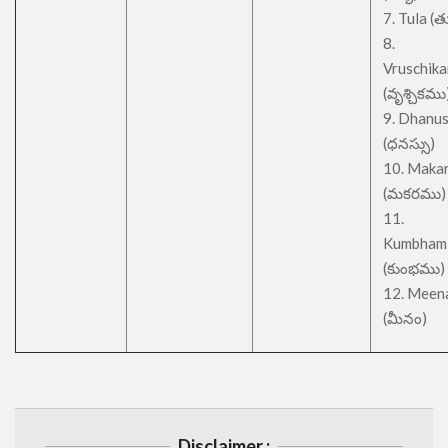
7. Tula (త
8.
Vruschik
(వృశ్చికము
9. Dhanu
(ధనస్సు)
10. Maka
(మకరము)
11.
Kumbham
(కుంభము)
12. Meen
(మీనం)
Disclaimer :