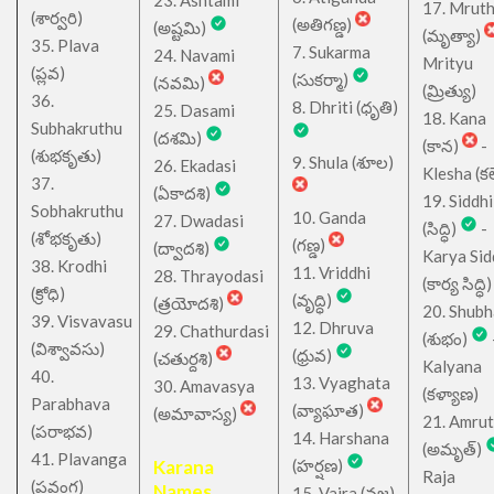
23. Ashtami
17. Mrut
(శార్వరి)
(అతిగణ్డ)
(అష్టమి)
(మృత్యా)
35. Plava
7. Sukarma
24. Navami
Mrityu
(ప్లవ)
(సుకర్మా)
(నవమి)
(మ్రిత్యు)
36.
8. Dhriti (ధృతి)
25. Dasami
18. Kana
Subhakruthu
(దశమి)
(కాన)
-
(శుభకృతు)
9. Shula (శూల)
26. Ekadasi
Klesha (కల
37.
(ఏకాదశి)
19. Siddhi
Sobhakruthu
10. Ganda
27. Dwadasi
(సిద్ధి)
-
(శోభకృతు)
(గణ్డ)
(ద్వాదశి)
Karya Sid
38. Krodhi
11. Vriddhi
28. Thrayodasi
(కార్య సిద్ధి)
(క్రోధి)
(వృద్ధి)
(త్రయోదశి)
20. Shub
39. Visvavasu
12. Dhruva
29. Chathurdasi
(శుభం)
(విశ్వావసు)
(ధ్రువ)
(చతుర్దశి)
Kalyana
40.
13. Vyaghata
30. Amavasya
(కళ్యాణ)
Parabhava
(వ్యాఘాత)
(అమావాస్య)
21. Amru
(పరాభవ)
14. Harshana
(అమృత్)
41. Plavanga
Karana
(హర్షణ)
Raja
(ప్లవంగ)
Names
15. Vajra (వజ్ర)