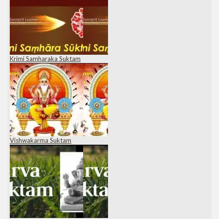
Krimi Samharaka Suktam
Vishwakarma Suktam