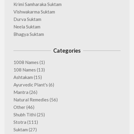
Krimi Samharaka Suktam
Vishwakarma Suktam
Durva Suktam
Neela Suktam
Bhagya Suktam
Categories
1008 Names
(1)
108 Names
(13)
Ashtakam
(15)
Ayurvedic Plant's
(6)
Mantra
(26)
Natural Remedies
(56)
Other
(46)
Shubh Tithi
(25)
Stotra
(111)
Suktam
(27)