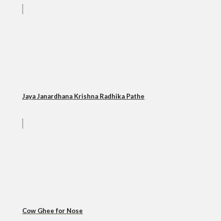
Jaya Janardhana Krishna Radhika Pathe
Cow Ghee for Nose