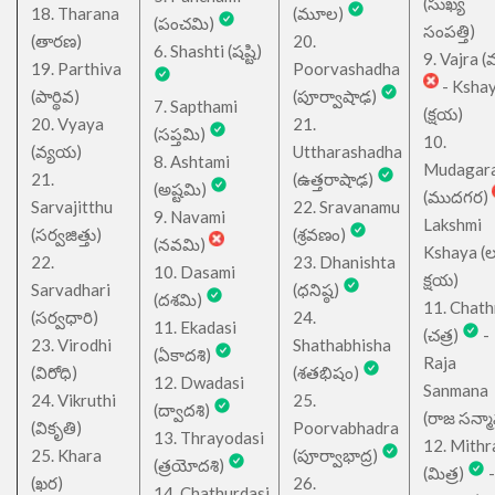
(సుఖ్య
18. Tharana
(మూల)
(పంచమి)
సంపత్తి)
(తారణ)
20.
6. Shashti (షష్టి)
9. Vajra (వ
19. Parthiva
Poorvashadha
- Ksha
(పార్థివ)
(పూర్వాషాఢ)
7. Sapthami
(క్షయ)
20. Vyaya
21.
(సప్తమి)
10.
(వ్యయ)
Uttharashadha
8. Ashtami
Mudagar
21.
(ఉత్తరాషాఢ)
(అష్టమి)
(ముదగర)
Sarvajitthu
22. Sravanamu
9. Navami
Lakshmi
(సర్వజిత్తు)
(శ్రవణం)
(నవమి)
Kshaya (లక్ష
22.
23. Dhanishta
10. Dasami
క్షయ)
Sarvadhari
(ధనిష్ఠ)
(దశమి)
11. Chath
(సర్వధారి)
24.
11. Ekadasi
(చత్ర)
-
23. Virodhi
Shathabhisha
(ఏకాదశి)
Raja
(విరోధి)
(శతభిషం)
12. Dwadasi
Sanmana
24. Vikruthi
25.
(ద్వాదశి)
(రాజ సన్మ
(వికృతి)
Poorvabhadra
13. Thrayodasi
12. Mithr
25. Khara
(పూర్వాభాద్ర)
(త్రయోదశి)
(మిత్ర)
-
(ఖర)
26.
14. Chathurdasi