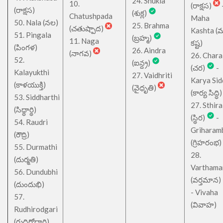
24. Shukla
10.
(రాక్షస)
(రాక్షస)
(శుక్ల)
Chatushpada
Maha
50. Nala (నల)
25. Brahma
(చతుష్పాద)
Kashta (
51. Pingala
(బ్రహ్మ)
11. Naga
కష్ట)
(పింగళ)
26. Aindra
(నాగవ)
26. Chara
52.
(ఐన్ద్ర)
(చర)
-
Kalayukthi
27. Vaidhriti
Karya Sid
(కాళయుక్తి)
(వైధృతి)
(కార్య సిద్ధి)
53. Siddharthi
27. Sthira
(సిధ్ధార్థి)
(స్థిర)
-
54. Raudri
Griharam
(రౌద్రి)
(గ్రిహరంభ)
55. Durmathi
28.
(దుర్మతి)
Varthama
56. Dundubhi
(వర్తమాన)
(దుందుభి)
- Vivaha
57.
(వివాహ)
Rudhirodgari
(రుధిరోద్గారి)