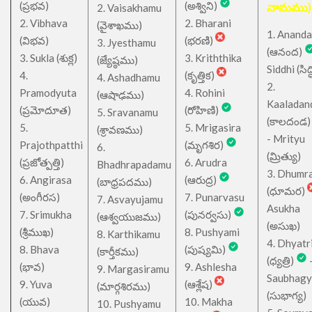
(ప్రభవ)
(అశ్విని)
నామము)
2. Vaisakhamu
2. Vibhava
2. Bharani
(వైశాఖము)
1. Ananda
(విభవ)
(భరణి)
3. Jyesthamu
(ఆనంద)
3. Sukla (శుక్ల)
3. Kriththika
(జ్యేష్ఠము)
Siddhi (సిద్ధ
4.
(కృత్తిక)
4. Ashadhamu
2.
Pramodyuta
4. Rohini
(ఆషాఢము)
Kaaladan
(ప్రమోదూత)
(రోహిణి)
5. Sravanamu
(కాలదండ
5.
5. Mrigasira
(శ్రావణము)
- Mrityu
Prajothpatthi
(మృగశిర)
6.
(మ్రిత్యు)
(ప్రజోత్పత్తి)
6. Arudra
Bhadhrapadamu
3. Dhumr
6. Angirasa
(ఆరుద్ర)
(బాధ్రపదము)
(ధూమర)
(అంగీరస)
7. Punarvasu
7. Asvayujamu
Asukha
7. Srimukha
(పునర్వసు)
(ఆశ్వయుజము)
(అసుఖ)
(శ్రీముఖ)
8. Pushyami
8. Karthikamu
4. Dhyatr
8. Bhava
(పుష్యమి)
(కార్తీకము)
(ధ్యత్రి)
(భావ)
9. Ashlesha
9. Margasiramu
Saubhagy
9. Yuva
(ఆశ్లేష)
(మార్గశిరము)
(సుభాగ్య)
(యువ)
10. Makha
10. Pushyamu