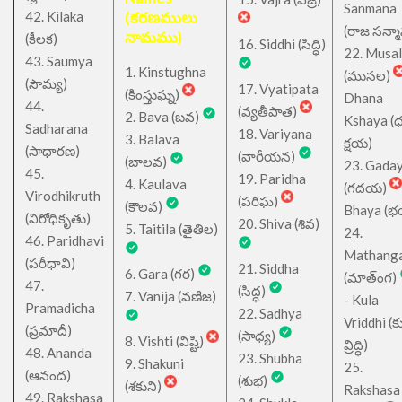
Sanmana
42. Kilaka
(కరణములు
(రాజ సన్మ
నామము)
(కీలక)
16. Siddhi (సిద్ధి)
22. Musa
43. Saumya
1. Kinstughna
(ముసల)
(సౌమ్య)
17. Vyatipata
(కింస్తుఘ్న)
Dhana
44.
(వ్యతీపాత)
2. Bava (బవ)
Kshaya (
Sadharana
18. Variyana
3. Balava
క్షయ)
(సాధారణ)
(వారీయన)
(బాలవ)
23. Gada
45.
19. Paridha
4. Kaulava
(గదయ)
Virodhikruth
(పరిఘ)
(కౌలవ)
Bhaya (
(విరోధికృతు)
20. Shiva (శివ)
5. Taitila (తైతిల)
24.
46. Paridhavi
Mathang
(పరీధావి)
21. Siddha
6. Gara (గర)
(మాత్ంగ)
47.
(సిద్ధ)
7. Vanija (వణిజ)
- Kula
Pramadicha
22. Sadhya
Vriddhi (క
(ప్రమాదీ)
(సాధ్య)
8. Vishti (విష్టి)
వ్రిద్ధి)
48. Ananda
23. Shubha
9. Shakuni
25.
(ఆనంద)
(శుభ)
(శకుని)
Rakshasa
49. Rakshasa