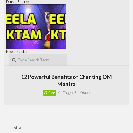
Durva Suktam
Neela Suktam
Search
12 Powerful Benefits of Chanting OM
Mantra
Other
Tagged:
Other
Share: