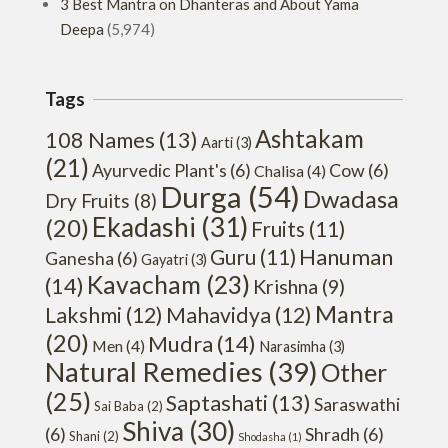
3 Best Mantra on Dhanteras and About Yama
Deepa
(5,974)
Tags
Ashtakam
108 Names
(13)
Aarti
(3)
(21)
Ayurvedic Plant's
(6)
Cow
(6)
Chalisa
(4)
Durga
(54)
Dwadasa
Dry Fruits
(8)
Ekadashi
(31)
(20)
Fruits
(11)
Hanuman
Guru
(11)
Ganesha
(6)
Gayatri
(3)
Kavacham
(23)
(14)
Krishna
(9)
Mantra
Lakshmi
(12)
Mahavidya
(12)
(20)
Mudra
(14)
Men
(4)
Narasimha
(3)
Natural Remedies
(39)
Other
(25)
Saptashati
(13)
Saraswathi
Sai Baba
(2)
Shiva
(30)
(6)
Shradh
(6)
Shani
(2)
Shodasha
(1)