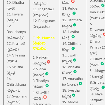
5. Soumy
10. Dhatha
(మఖ)
(పుష్యము)
(సౌమా)
(ధాత)
11. Pubba
11. Maghamu
Bahu Suk
11. Iswara
(పుబ్బ)
(మాఘము)
(బహు సుఖ
(ఈశ్వర)
12. Uththara
12. Phalgunamu
6.
12.
(ఉత్తర)
(ఫాల్గుణము)
Dhyavan
Bahudhanya
13. Hastha
(ధ్యవంక్ష)
(బహుధాన్య)
Tithi Names
(హస్త)
Dhana
(తిథులు
13. Pramadi
14. Chiththa
Kshaya (
నామము)
(ప్రమాది)
(చిత్తా)
క్షయ)
14. Vikrama
15. Swathi
1. Padyami
7. Dhwaj
(విక్రమ)
(స్వాతి)
(పాడ్యమి)
(ధవజ)
15. Vrusha
16. Visakha
2. Vidiya
Saubhagy
(వృష)
(విశాఖ)
(విదియ)
(సుభాగ్య)
16.
17. Anuradha
3. Thadiya
8. Srivats
Chitrabhanu
(అనూరాధ)
(తదియ)
(శ్రీవత్స)
(చిత్రభాను)
18. Jyestha
4. Chavithi
Saukhya
17. Svabhanu
(జ్యేష్ఠ)
(చవితి)
Sampatti
(స్వభాను)
19. Moola
5. Panchami