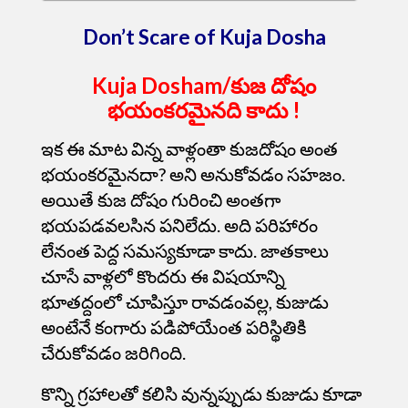
Don’t Scare of Kuja Dosha
Kuja Dosham/కుజ దోషం
భయంకరమైనది కాదు !
ఇక ఈ మాట విన్న వాళ్లంతా కుజదోషం అంత
భయంకరమైనదా? అని అనుకోవడం సహజం.
అయితే కుజ దోషం గురించి అంతగా
భయపడవలసిన పనిలేదు. అది పరిహారం
లేనంత పెద్ద సమస్యకూడా కాదు.
జాతకాలు
చూసే వాళ్లలో కొందరు ఈ విషయాన్ని
భూతద్దంలో చూపిస్తూ రావడంవల్ల, కుజుడు
అంటేనే కంగారు పడిపోయేంత పరిస్థితికి
చేరుకోవడం జరిగింది.
కొన్ని గ్రహాలతో కలిసి వున్నప్పుడు కుజుడు కూడా