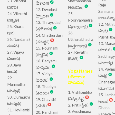
23. Virodhi
Shathabhisha
(ఏకాదశి)
Raja
(విరోధి)
(శతభిషం)
12. Dwadasi
Sanmana
24. Vikruthi
25.
(ద్వాదశి)
(రాజ సన్మ
(వికృతి)
Poorvabhadra
13. Thrayodasi
12. Mithr
25. Khara
(పూర్వాభాద్ర)
(త్రయోదశి)
(మిత్ర)
-
(ఖర)
26.
14. Chathurdasi
Pushti (పుష్
26. Nandana (
Uttharabhadra
(చతుర్దశి)
13. Mana
నందన)
(ఉత్తరాభాద్ర)
15. Pournami
(మానస)
27. Vijaya
27. Revathi
(పౌర్ణమి)
Saubhagy
(విజయ)
(రేవతి)
16. Padyami
(సుభాగ్య)
28. Jaya
(పాడ్యమి)
14. Padm
Yoga Names
(జయ)
17. Vidiya
(పద్మ)
-
(యోగాలు
29.
(విదియ)
నామము)
Dhanaga
Manmatha
18. Thadiya
(ధనాగమ)
(మన్మథ)
1. Vishkambha
(తదియ)
15. Lamb
30. Durmukhi
(విష్కుమ్భ)
19. Chavithi
(లంబ)
-
(దుర్ముఖి)
2. Priti (ప్రీతి)
(చవితి)
Dhana
31. Hevilambi
3. Ayushmana
20. Panchami
Kshaya (