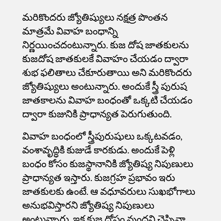
మరికొందరు జ్యోతిష్యులు నక్షత్ర పొంతన
మాత్రమే వివాహ బంధాన్ని
నిర్ణయించదంటున్నారు. కుజ దోష జాతకులను
కుజదోష జాతకులకే వివాహం చేయడం ద్వారా
శుభ ఫలితాలు చేకూరుతాయి అని మరికొందరు
జ్యోతిష్యులు అంటున్నారు. అందుకే స్త్రీ పురుష
జాతకాలను వివాహ బంధంతో ఒక్కటి చేయడం
ద్వారా కుజునికి ప్రాధాన్యత పెరుగుతుంది.
వివాహ బంధంలో స్త్రీపురుషులు ఒక్కటవడం,
వంశావృద్ధికి కుజుడే కారకుడు. అందుకే పెళ్లి
బంధం కోసం కుజస్థానానికి జ్యోతిష్య నిపుణులు
ప్రాధాన్యత ఇస్తారు. కుజగ్రహ ప్రభావం ఇరు
జాతకులకు ఉంటే. ఆ వధూవరులు సుఖభోగాలు
అనుభవిస్తారని జ్యోతిష్య నిపుణులు
అంటున్నారు. ఇక కుజ దోషం వుందని చెప్పినా