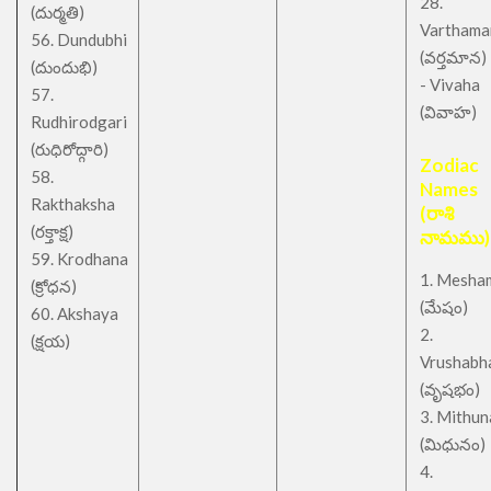
28.
(దుర్మతి)
Varthama
56. Dundubhi
(వర్తమాన)
(దుందుభి)
- Vivaha
57.
(వివాహ)
Rudhirodgari
(రుధిరోద్గారి)
Zodiac
58.
Names
Rakthaksha
(రాశి
(రక్తాక్ష)
నామము)
59. Krodhana
1. Mesha
(క్రోధన)
(మేషం)
60. Akshaya
2.
(క్షయ)
Vrushabh
(వృషభం)
3. Mithu
(మిధునం)
4.