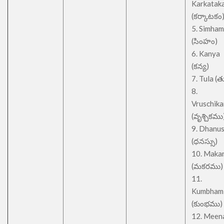
Karkatak
(కర్కాటకం
5. Simham
(సింహం)
6. Kanya
(కన్య)
7. Tula (త
8.
Vruschik
(వృశ్చికము
9. Dhanu
(ధనస్సు)
10. Maka
(మకరము)
11.
Kumbham
(కుంభము)
12. Meen