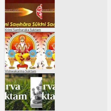
Krimi Samharaka Suktam
Vishwakarma Suktam