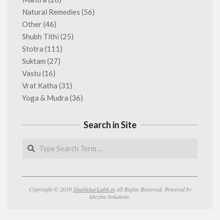
Natural Remedies
(56)
Other
(46)
Shubh Tithi
(25)
Stotra
(111)
Suktam
(27)
Vastu
(16)
Vrat Katha
(31)
Yoga & Mudra
(36)
Search in Site
Search
Copyright © 2016
ShubhAurLabh.in
All Rights Reserved. Powered by
Idezine Solutions.