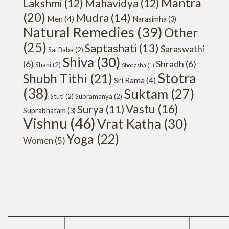
Mantra
Lakshmi
(12)
Mahavidya
(12)
(20)
Mudra
(14)
Men
(4)
Narasimha
(3)
Natural Remedies
(39)
Other
(25)
Saptashati
(13)
Saraswathi
Sai Baba
(2)
Shiva
(30)
(6)
Shradh
(6)
Shani
(2)
Shodasha
(1)
Stotra
Shubh Tithi
(21)
Sri Rama
(4)
(38)
Suktam
(27)
Stuti
(2)
Subramanya
(2)
Vastu
(16)
Surya
(11)
Suprabhatam
(3)
Vishnu
(46)
Vrat Katha
(30)
Yoga
(22)
Women
(5)