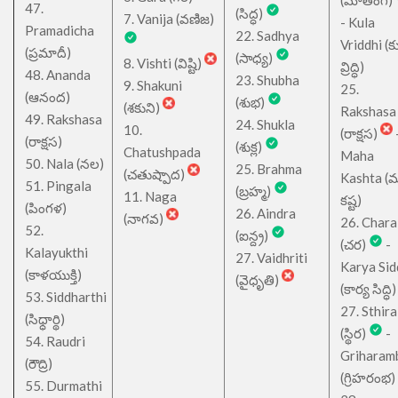
(మాత్ంగ)
47.
(సిద్ధ)
7. Vanija (వణిజ)
- Kula
Pramadicha
22. Sadhya
Vriddhi (క
(ప్రమాదీ)
(సాధ్య)
8. Vishti (విష్టి)
వ్రిద్ధి)
48. Ananda
23. Shubha
9. Shakuni
25.
(ఆనంద)
(శుభ)
(శకుని)
Rakshasa
49. Rakshasa
24. Shukla
10.
(రాక్షస)
(రాక్షస)
(శుక్ల)
Chatushpada
Maha
50. Nala (నల)
25. Brahma
(చతుష్పాద)
Kashta (
51. Pingala
(బ్రహ్మ)
11. Naga
కష్ట)
(పింగళ)
26. Aindra
(నాగవ)
26. Chara
52.
(ఐన్ద్ర)
(చర)
-
Kalayukthi
27. Vaidhriti
Karya Sid
(కాళయుక్తి)
(వైధృతి)
(కార్య సిద్ధి)
53. Siddharthi
27. Sthira
(సిధ్ధార్థి)
(స్థిర)
-
54. Raudri
Griharam
(రౌద్రి)
(గ్రిహరంభ)
55. Durmathi