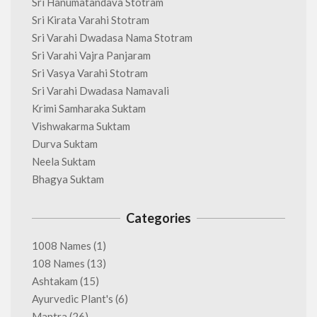
Sri Hanumatandava Stotram
Sri Kirata Varahi Stotram
Sri Varahi Dwadasa Nama Stotram
Sri Varahi Vajra Panjaram
Sri Vasya Varahi Stotram
Sri Varahi Dwadasa Namavali
Krimi Samharaka Suktam
Vishwakarma Suktam
Durva Suktam
Neela Suktam
Bhagya Suktam
Categories
1008 Names
(1)
108 Names
(13)
Ashtakam
(15)
Ayurvedic Plant's
(6)
Mantra
(26)