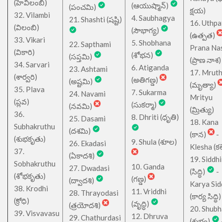
(హేవిలంబి)
(ఆయుష్మాన్)
(పంచమి)
క్షయ)
32. Vilambi
4. Saubhagya
21. Shashti (షష్టి)
16. Uthpa
(విలంబి)
(సౌభాగ్య)
(ఉత్పత)
33. Vikari
5. Shobhana
22. Sapthami
Prana Na
(వికారి)
(శోభన)
(సప్తమి)
(ప్రాణ నాశ)
34. Sarvari
6. Atiganda
23. Ashtami
17. Mrut
(శార్వరి)
(అతిగణ్డ)
(అష్టమి)
(మృత్యా)
35. Plava
7. Sukarma
24. Navami
Mrityu
(ప్లవ)
(సుకర్మా)
(నవమి)
(మ్రిత్యు)
36.
8. Dhriti (ధృతి)
25. Dasami
18. Kana
Subhakruthu
(దశమి)
(కాన)
-
(శుభకృతు)
9. Shula (శూల)
26. Ekadasi
Klesha (కల
37.
(ఏకాదశి)
19. Siddhi
Sobhakruthu
10. Ganda
27. Dwadasi
(సిద్ధి)
-
(శోభకృతు)
(గణ్డ)
(ద్వాదశి)
Karya Sid
38. Krodhi
11. Vriddhi
28. Thrayodasi
(కార్య సిద్ధి)
(క్రోధి)
(వృద్ధి)
(త్రయోదశి)
20. Shub
39. Visvavasu
12. Dhruva
29. Chathurdasi
(శుభం)