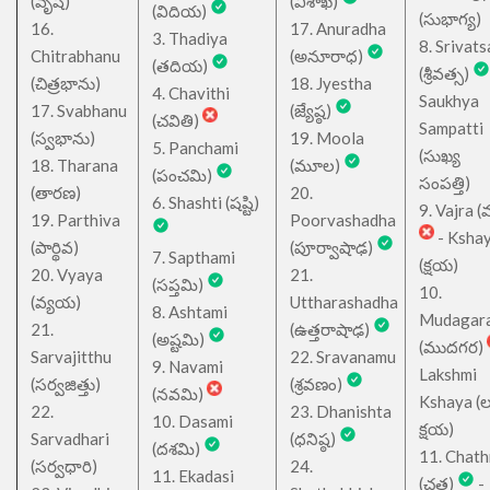
(వృష)
(విశాఖ)
(విదియ)
(సుభాగ్య)
16.
17. Anuradha
3. Thadiya
8. Srivats
Chitrabhanu
(అనూరాధ)
(తదియ)
(శ్రీవత్స)
(చిత్రభాను)
18. Jyestha
4. Chavithi
Saukhya
17. Svabhanu
(జ్యేష్ఠ)
(చవితి)
Sampatti
(స్వభాను)
19. Moola
5. Panchami
(సుఖ్య
18. Tharana
(మూల)
(పంచమి)
సంపత్తి)
(తారణ)
20.
6. Shashti (షష్టి)
9. Vajra (వ
19. Parthiva
Poorvashadha
- Ksha
(పార్థివ)
(పూర్వాషాఢ)
7. Sapthami
(క్షయ)
20. Vyaya
21.
(సప్తమి)
10.
(వ్యయ)
Uttharashadha
8. Ashtami
Mudagar
21.
(ఉత్తరాషాఢ)
(అష్టమి)
(ముదగర)
Sarvajitthu
22. Sravanamu
9. Navami
Lakshmi
(సర్వజిత్తు)
(శ్రవణం)
(నవమి)
Kshaya (లక్ష
22.
23. Dhanishta
10. Dasami
క్షయ)
Sarvadhari
(ధనిష్ఠ)
(దశమి)
11. Chath
(సర్వధారి)
24.
11. Ekadasi
(చత్ర)
-