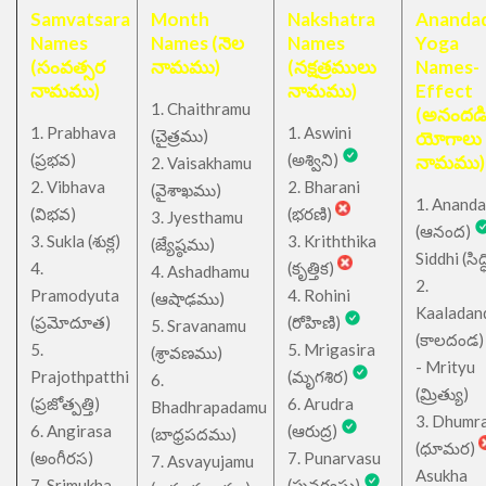
Samvatsara
Month
Nakshatra
Anandad
Names
Names (నెల
Names
Yoga
(సంవత్సర
నామము)
(నక్షత్రములు
Names-
నామము)
నామము)
Effect
1. Chaithramu
(అనందడ
1. Prabhava
1. Aswini
చైత్రము
(
)
యోగాలు
(ప్రభవ)
(అశ్విని)
నామము)
2. Vaisakhamu
2. Vibhava
2. Bharani
(వైశాఖము)
1. Ananda
(విభవ)
(భరణి)
3. Jyesthamu
(ఆనంద)
3. Sukla (శుక్ల)
3. Kriththika
(జ్యేష్ఠము)
Siddhi (సిద్ధ
4.
(కృత్తిక)
4. Ashadhamu
2.
Pramodyuta
4. Rohini
(ఆషాఢము)
Kaaladan
(ప్రమోదూత)
(రోహిణి)
5. Sravanamu
(కాలదండ
5.
5. Mrigasira
(శ్రావణము)
- Mrityu
Prajothpatthi
(మృగశిర)
6.
(మ్రిత్యు)
(ప్రజోత్పత్తి)
6. Arudra
Bhadhrapadamu
3. Dhumr
6. Angirasa
(ఆరుద్ర)
(బాధ్రపదము)
(ధూమర)
(అంగీరస)
7. Punarvasu
7. Asvayujamu
Asukha
7. Srimukha
(పునర్వసు)