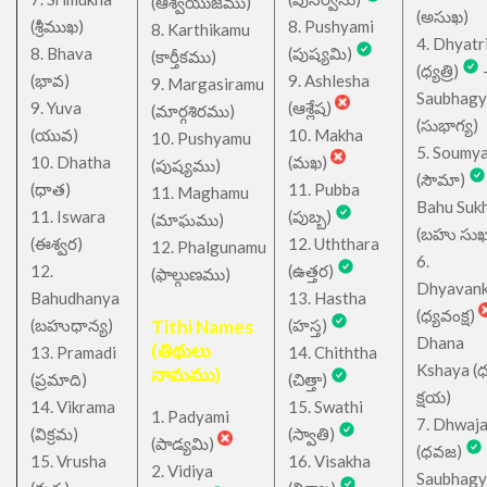
(ఆశ్వయుజము)
(అసుఖ)
(శ్రీముఖ)
8. Pushyami
8. Karthikamu
4. Dhyatr
8. Bhava
(పుష్యమి)
(కార్తీకము)
(ధ్యత్రి)
(భావ)
9. Ashlesha
9. Margasiramu
Saubhagy
9. Yuva
(ఆశ్లేష)
(మార్గశిరము)
(సుభాగ్య)
(యువ)
10. Makha
10. Pushyamu
5. Soumy
10. Dhatha
(మఖ)
(పుష్యము)
(సౌమా)
(ధాత)
11. Pubba
11. Maghamu
Bahu Suk
11. Iswara
(పుబ్బ)
(మాఘము)
(బహు సుఖ
(ఈశ్వర)
12. Uththara
12. Phalgunamu
6.
12.
(ఉత్తర)
(ఫాల్గుణము)
Dhyavan
Bahudhanya
13. Hastha
(ధ్యవంక్ష)
(బహుధాన్య)
Tithi Names
(హస్త)
Dhana
(తిథులు
13. Pramadi
14. Chiththa
Kshaya (
నామము)
(ప్రమాది)
(చిత్తా)
క్షయ)
14. Vikrama
15. Swathi
1. Padyami
7. Dhwaj
(విక్రమ)
(స్వాతి)
(పాడ్యమి)
(ధవజ)
15. Vrusha
16. Visakha
2. Vidiya
Saubhagy