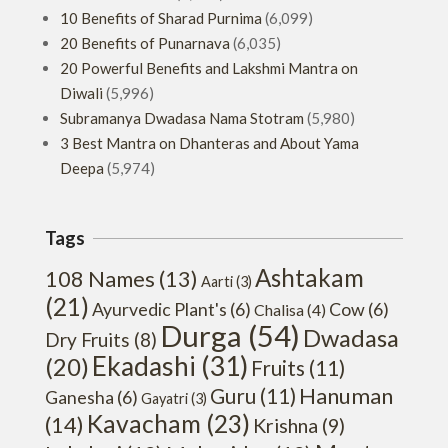
10 Benefits of Sharad Purnima
(6,099)
20 Benefits of Punarnava
(6,035)
20 Powerful Benefits and Lakshmi Mantra on
Diwali
(5,996)
Subramanya Dwadasa Nama Stotram
(5,980)
3 Best Mantra on Dhanteras and About Yama
Deepa
(5,974)
Tags
Ashtakam
108 Names
(13)
Aarti
(3)
(21)
Ayurvedic Plant's
(6)
Cow
(6)
Chalisa
(4)
Durga
(54)
Dwadasa
Dry Fruits
(8)
Ekadashi
(31)
(20)
Fruits
(11)
Hanuman
Guru
(11)
Ganesha
(6)
Gayatri
(3)
Kavacham
(23)
(14)
Krishna
(9)