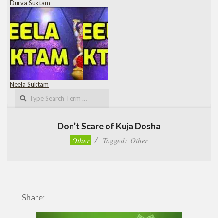
Durva Suktam
Neela Suktam
Search
Don’t Scare of Kuja Dosha
Other
Tagged:
Other
Share: