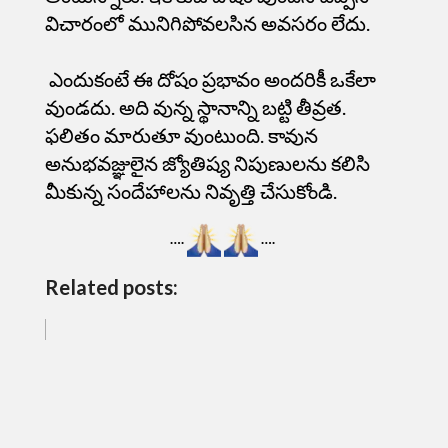
విచారంలో మునిగిపోవలసిన అవసరం లేదు.
ఎందుకంటే ఈ దోషం ప్రభావం అందరికీ ఒకేలా
వుండదు. అది వున్న స్థానాన్ని బట్టి తీవ్రత.
ఫలితం మారుతూ వుంటుంది. కావున
అనుభవజ్ఞులైన జ్యోతిష్య నిపుణులను కలిసి
మీకున్న సందేహాలను నివృత్తి చేసుకోండి.
….
….
Related posts: