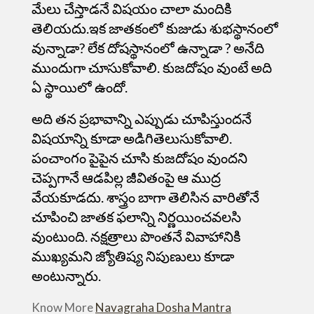
మేలు చేస్తాడనే విషయం చాలా మందికి
తెలి
యదు.
ఇక జాతకంలో కుజుడు శుభస్థానంలో
వున్నాడా? లేక దోషస్థానంలో ఉన్నాడా ? అనేది
ముందుగా చూసుకోవాలి. కుజదోషం వుంటే అది
ఏ స్థాయిలో ఉందో.
అది తన ప్రభావాన్ని ఎప్పుడు చూపిస్తుందనే
విషయాన్ని కూడా అడిగితెలుసుకోవాలి.
పంచాంగం పైపైన చూసి కుజదోషం వుందని
చెప్పగానే ఆడపిల్ల జీవితంపై ఆ ముద్ర
వేయకూడదు. శాస్త్రం బాగా తెలిసిన వారితోనే
చూపించి జాతక ఫలాన్ని నిర్ణయించవలసి
వుంటుంది. నక్షత్రాలు పొంతనే వివాహానికి
ముఖ్యమని జ్యోతిష్య నిపుణులు కూడా
అంటున్నారు.
Know More
Navagraha Dosha Mantra