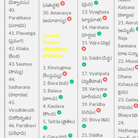
(విశ్వావసు)
(ధ్రువ)
(చతుర్దశి)
Kalyana
40.
13. Vyaghata
30. Amavasya
(కళ్యాణ)
Parabhava
(వ్యాఘాత)
(అమావాస్య)
21. Amru
(పరాభవ)
14. Harshana
(అమృత్)
41. Plavanga
Karana
(హర్షణ)
Raja
(ప్లవంగ)
Names
15. Vajra (వజ్ర)
Sanmana
42. Kilaka
(కరణములు
(రాజ సన్మ
నామము)
(కీలక)
16. Siddhi (సిద్ధి)
22. Musa
43. Saumya
1. Kinstughna
(ముసల)
(సౌమ్య)
17. Vyatipata
(కింస్తుఘ్న)
Dhana
44.
(వ్యతీపాత)
2. Bava (బవ)
Kshaya (
Sadharana
18. Variyana
3. Balava
క్షయ)
(సాధారణ)
(వారీయన)
(బాలవ)
23. Gada
45.
19. Paridha
4. Kaulava
(గదయ)
Virodhikruth
(పరిఘ)
(కౌలవ)
Bhaya (
(విరోధికృతు)
20. Shiva (శివ)
5. Taitila (తైతిల)
24.
46. Paridhavi
Mathang
(పరీధావి)
21. Siddha
6. Gara (గర)