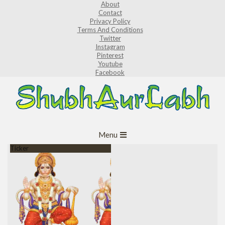
About
Skip
Contact
to
Privacy Policy
Terms And Conditions
content
Twitter
Instagram
Pinterest
Youtube
Facebook
ShubhAurLabh
Primary
Menu
Navigation
Ticker
Menu