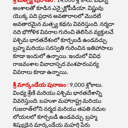
అంశాలతో కూడిన ఎన్సైక్లోపీడియా. విష్ణువు
యొక్క పది ప్రధాన అవతారాలలో మొదటి
అవతారమైన మత్స్య కథను వివరిస్తుంది. నర్మదా
నది భౌగోళిక వివరాల గురించి తెలిసిన వ్యక్తులచే
పశ్చిమ భారతదేశంలో కూర్చబడి ఉండవచ్చు.
బ్రహ్మ మరియు సరస్వతి గురించిన ఇతిహాసాలు
కూడా ఇందులో ఉన్నాయి. ఇందులో వివిధ
రాజవంశాల వివాదాస్పద వంశపారంపర్య
వివరాలు కూడా ఉన్నాయి.
శ్రీ
మార్కండేయ పురాణం
:
9,000 శ్లోకాలు.
వింధ్య శ్రేణి మరియు పశ్చిమ భారతదేశాన్ని
వివరిస్తుంది. బహుశా మహారాష్ట్ర మరియు
గుజరాత్‌లోని నర్మద మరియు తపతి నదుల
లోయలలో కూర్చబడి ఉండవచ్చు. బ్రహ్మ
శిష్యుడైన మార్కండేయ మహర్షి పేరు