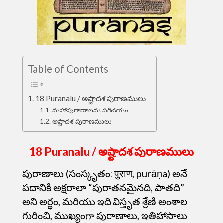
Table of Contents
18 Puranalu / అష్టాదశ పురాణములు
మహాపురాణాలను పరిచయం
అష్టాదశ పురాణములు
18 Puranalu / అష్టాదశ పురాణములు
పురాణాలు (సంస్కృతం: पुराण, purāṇa) అనే
పదానికి అక్షరాలా “పురాతనమైనది, పాతది”
అని అర్థం, మరియు ఇది విస్తృత శ్రేణి అంశాల
గురించి, ముఖ్యంగా పురాణాలు, ఇతిహాసాలు