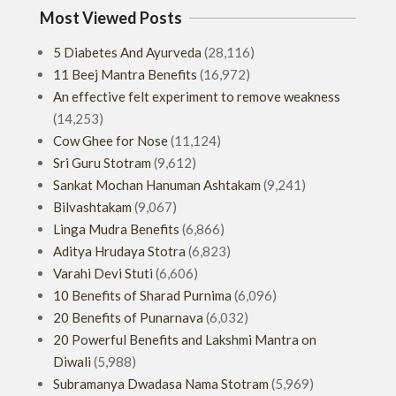
Most Viewed Posts
5 Diabetes And Ayurveda
(28,116)
11 Beej Mantra Benefits
(16,972)
An effective felt experiment to remove weakness
(14,253)
Cow Ghee for Nose
(11,124)
Sri Guru Stotram
(9,612)
Sankat Mochan Hanuman Ashtakam
(9,241)
Bilvashtakam
(9,067)
Linga Mudra Benefits
(6,866)
Aditya Hrudaya Stotra
(6,823)
Varahi Devi Stuti
(6,606)
10 Benefits of Sharad Purnima
(6,096)
20 Benefits of Punarnava
(6,032)
20 Powerful Benefits and Lakshmi Mantra on
Diwali
(5,988)
Subramanya Dwadasa Nama Stotram
(5,969)