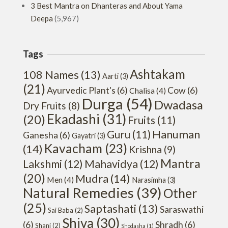
3 Best Mantra on Dhanteras and About Yama
Deepa
(5,967)
Tags
Ashtakam
108 Names
(13)
Aarti
(3)
(21)
Ayurvedic Plant's
(6)
Cow
(6)
Chalisa
(4)
Durga
(54)
Dwadasa
Dry Fruits
(8)
Ekadashi
(31)
(20)
Fruits
(11)
Hanuman
Guru
(11)
Ganesha
(6)
Gayatri
(3)
Kavacham
(23)
(14)
Krishna
(9)
Mantra
Lakshmi
(12)
Mahavidya
(12)
(20)
Mudra
(14)
Men
(4)
Narasimha
(3)
Natural Remedies
(39)
Other
(25)
Saptashati
(13)
Saraswathi
Sai Baba
(2)
Shiva
(30)
(6)
Shradh
(6)
Shani
(2)
Shodasha
(1)