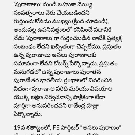
‘పురాణాలు’ నుండి బహుశా వెయ్యి
సంవత్సరాలు వేరు చేయబడిందని
గుర్తుంచుకోవడం ముఖ్యం (క్రింద చూడండి),
అందువల్ల ఉపనిషత్తులలో కనిపించే పదానికి
నేడు ‘పురాణాలు’గా గుర్తించబడిన వాటికి ప్రత్యక్ష
సంబంధం లేదని ఖచ్చితంగా చెప్పలేము. ప్రస్తుతం
ఉన్న పురాణాలు అసలు పురాణాలకు
సమానంగా లేవని కోబర్న్ పేర్కొన్నాడు. ప్రస్తుతం
మనుగడలో ఉన్న పురాణాలు పురాతన
పురాణేతర భారతీయ గ్రంథాలలో వివరించిన
విధంగా పురాణాల పరిధి మరియు విషయాల
యొక్క లక్షణ నిర్వచనాన్ని పాక్షికంగా లేదా
పూర్తిగా అనుసరించవని రాజేంద్ర హజ్రా
పేర్కొన్నాడు.
19వ శతాబ్దంలో, FE పార్గిటర్ “అసలు పురాణం”