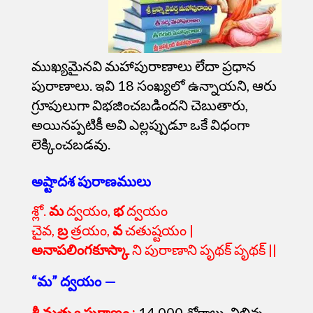
ముఖ్యమైనవి మహాపురాణాలు లేదా ప్రధాన
పురాణాలు. ఇవి 18 సంఖ్యలో ఉన్నాయని, ఆరు
గ్రూపులుగా విభజించబడిందని చెబుతారు,
అయినప్పటికీ అవి ఎల్లప్పుడూ ఒకే విధంగా
లెక్కించబడవు.
అష్టాదశ పురాణములు
శ్లో.
మ
ద్వయం,
భ
ద్వయం
చైవ,
బ్ర
త్రయం,
వ
చతుష్టయం |
అనాపలింగకూస్కా
ని పురాణాని పృథక్ పృథక్ ||
“మ” ద్వయం —
శ్రీ
మత్స్య పురాణం
:
14,000 శ్లోకాలు. విభిన్న