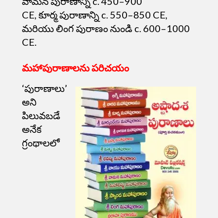
వామన పురాణాన్ని c. 450–900
CE,
కూర్మ
పురాణాన్ని c. 550–850 CE,
మరియు లింగ పురాణం నుండి c. 600–1000
CE.
మహాపురాణాలను పరిచయం
‘పురాణాలు’
అని
పిలువబడే
అనేక
గ్రంథాలలో