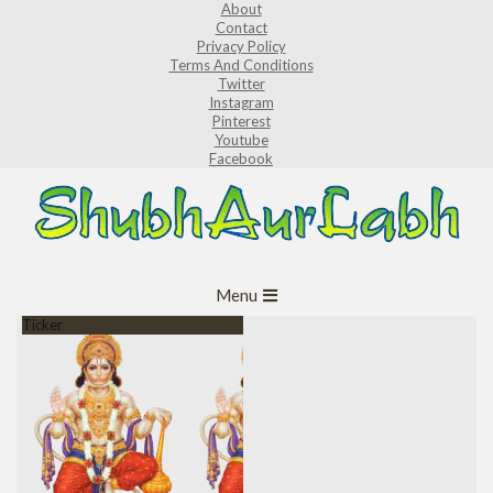
About
Skip
Contact
to
Privacy Policy
Terms And Conditions
content
Twitter
Instagram
Pinterest
Youtube
Facebook
ShubhAurLabh
Primary
Menu
Navigation
Ticker
Menu