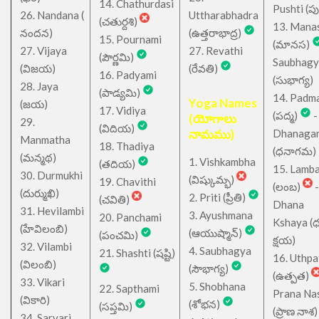
14. Chathurdasi
Pushti (పుష్
26. Nandana (
Uttharabhadra
(చతుర్దశి)
13. Mana
నందన)
(ఉత్తరాభాద్ర)
15. Pournami
(మానస)
27. Vijaya
27. Revathi
(పౌర్ణమి)
Saubhagy
(విజయ)
(రేవతి)
16. Padyami
(సుభాగ్య)
28. Jaya
(పాడ్యమి)
14. Padm
Yoga Names
(జయ)
17. Vidiya
(పద్మ)
-
(యోగాలు
29.
(విదియ)
నామము)
Dhanaga
Manmatha
18. Thadiya
(ధనాగమ)
(మన్మథ)
1. Vishkambha
(తదియ)
15. Lamb
30. Durmukhi
(విష్కుమ్భ)
19. Chavithi
(లంబ)
-
(దుర్ముఖి)
2. Priti (ప్రీతి)
(చవితి)
Dhana
31. Hevilambi
3. Ayushmana
20. Panchami
Kshaya (
(హేవిలంబి)
(ఆయుష్మాన్)
(పంచమి)
క్షయ)
32. Vilambi
4. Saubhagya
21. Shashti (షష్టి)
16. Uthpa
(విలంబి)
(సౌభాగ్య)
(ఉత్పత)
33. Vikari
5. Shobhana
22. Sapthami
Prana Na
(వికారి)
(శోభన)
(సప్తమి)
(ప్రాణ నాశ)
34. Sarvari