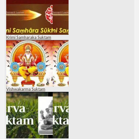
Krimi Samharaka Suktam
Vishwakarma Suktam