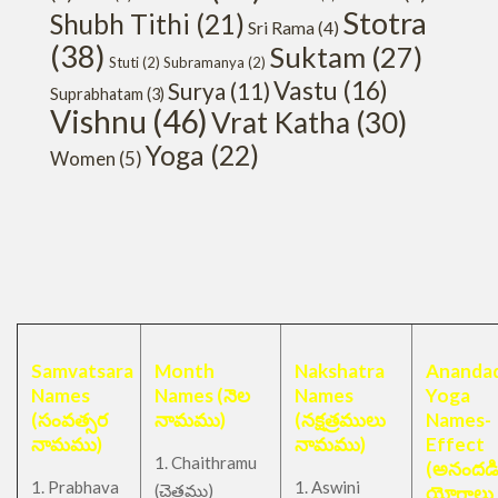
Stotra
Shubh Tithi
(21)
Sri Rama
(4)
(38)
Suktam
(27)
Stuti
(2)
Subramanya
(2)
Vastu
(16)
Surya
(11)
Suprabhatam
(3)
Vishnu
(46)
Vrat Katha
(30)
Yoga
(22)
Women
(5)
Samvatsara
Month
Nakshatra
Anandad
Names
Names (నెల
Names
Yoga
(సంవత్సర
నామము)
(నక్షత్రములు
Names-
నామము)
నామము)
Effect
1. Chaithramu
(అనందడ
1. Prabhava
1. Aswini
చైత్రము
(
)
యోగాలు