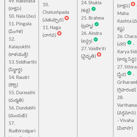
49. Rakshasa
24. Shukla
10.
(రాక్షస)
(రాక్షస)
(శుక్ల)
Chatushpada
Maha
50. Nala (నల)
25. Brahma
(చతుష్పాద)
Kashta (
51. Pingala
(బ్రహ్మ)
11. Naga
కష్ట)
(పింగళ)
26. Aindra
(నాగవ)
26. Chara
52.
(ఐన్ద్ర)
(చర)
-
Kalayukthi
27. Vaidhriti
Karya Sid
(కాళయుక్తి)
(వైధృతి)
(కార్య సిద్ధి)
53. Siddharthi
27. Sthira
(సిధ్ధార్థి)
(స్థిర)
-
54. Raudri
Griharam
(రౌద్రి)
(గ్రిహరంభ)
55. Durmathi
28.
(దుర్మతి)
Varthama
56. Dundubhi
(వర్తమాన)
(దుందుభి)
- Vivaha
57.
(వివాహ)
Rudhirodgari