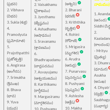
(ప్రభవ)
(అశ్విని)
నామము)
2. Vaisakhamu
2. Vibhava
2. Bharani
(వైశాఖము)
1. Ananda
(విభవ)
(భరణి)
3. Jyesthamu
(ఆనంద)
3. Sukla (శుక్ల)
3. Kriththika
(జ్యేష్ఠము)
Siddhi (సిద్ధ
4.
(కృత్తిక)
4. Ashadhamu
2.
Pramodyuta
4. Rohini
(ఆషాఢము)
Kaaladan
(ప్రమోదూత)
(రోహిణి)
5. Sravanamu
(కాలదండ
5.
5. Mrigasira
(శ్రావణము)
- Mrityu
Prajothpatthi
(మృగశిర)
6.
(మ్రిత్యు)
(ప్రజోత్పత్తి)
6. Arudra
Bhadhrapadamu
3. Dhumr
6. Angirasa
(ఆరుద్ర)
(బాధ్రపదము)
(ధూమర)
(అంగీరస)
7. Punarvasu
7. Asvayujamu
Asukha
7. Srimukha
(పునర్వసు)
(ఆశ్వయుజము)
(అసుఖ)
(శ్రీముఖ)
8. Pushyami
8. Karthikamu
4. Dhyatr
8. Bhava
(పుష్యమి)
(కార్తీకము)
(ధ్యత్రి)
(భావ)
9. Ashlesha
9. Margasiramu
Saubhagy
9. Yuva
(ఆశ్లేష)
(మార్గశిరము)
(సుభాగ్య)
(యువ)
10. Makha
10. Pushyamu