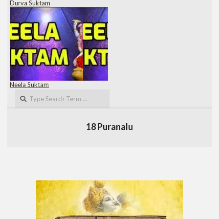
Durva Suktam
Neela Suktam
Search
18 Puranalu