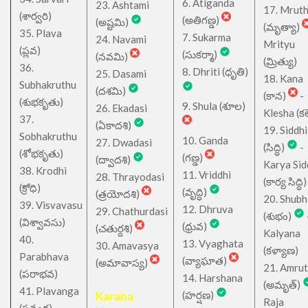
6. Atiganda
23. Ashtami
17. Mrut
(శార్వరి)
(అతిగణ్డ)
(అష్టమి)
(మృత్యా)
35. Plava
7. Sukarma
24. Navami
Mrityu
(ప్లవ)
(సుకర్మా)
(నవమి)
(మ్రిత్యు)
36.
8. Dhriti (ధృతి)
25. Dasami
18. Kana
Subhakruthu
(దశమి)
(కాన)
-
(శుభకృతు)
9. Shula (శూల)
26. Ekadasi
Klesha (కల
37.
(ఏకాదశి)
19. Siddhi
Sobhakruthu
10. Ganda
27. Dwadasi
(సిద్ధి)
-
(శోభకృతు)
(గణ్డ)
(ద్వాదశి)
Karya Sid
38. Krodhi
11. Vriddhi
28. Thrayodasi
(కార్య సిద్ధి)
(క్రోధి)
(వృద్ధి)
(త్రయోదశి)
20. Shub
39. Visvavasu
12. Dhruva
29. Chathurdasi
(శుభం)
(విశ్వావసు)
(ధ్రువ)
(చతుర్దశి)
Kalyana
40.
13. Vyaghata
30. Amavasya
(కళ్యాణ)
Parabhava
(వ్యాఘాత)
(అమావాస్య)
21. Amru
(పరాభవ)
14. Harshana
(అమృత్)
41. Plavanga
Karana
(హర్షణ)
Raja
(ప్లవంగ)