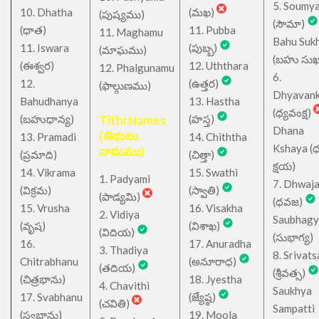
5. Soumy
10. Dhatha
(మఖ)
(పుష్యము)
(సౌమా)
(ధాత)
11. Pubba
11. Maghamu
Bahu Suk
11. Iswara
(పుబ్బ)
(మాఘము)
(బహు సుఖ
(ఈశ్వర)
12. Uththara
12. Phalgunamu
6.
12.
(ఉత్తర)
(ఫాల్గుణము)
Dhyavan
Bahudhanya
13. Hastha
(ధ్యవంక్ష)
(బహుధాన్య)
Tithi Names
(హస్త)
Dhana
(తిథులు
13. Pramadi
14. Chiththa
Kshaya (
నామము)
(ప్రమాది)
(చిత్తా)
క్షయ)
14. Vikrama
15. Swathi
1. Padyami
7. Dhwaj
(విక్రమ)
(స్వాతి)
(పాడ్యమి)
(ధవజ)
15. Vrusha
16. Visakha
2. Vidiya
Saubhagy
(వృష)
(విశాఖ)
(విదియ)
(సుభాగ్య)
16.
17. Anuradha
3. Thadiya
8. Srivats
Chitrabhanu
(అనూరాధ)
(తదియ)
(శ్రీవత్స)
(చిత్రభాను)
18. Jyestha
4. Chavithi
Saukhya
17. Svabhanu
(జ్యేష్ఠ)
(చవితి)
Sampatti
(స్వభాను)
19. Moola