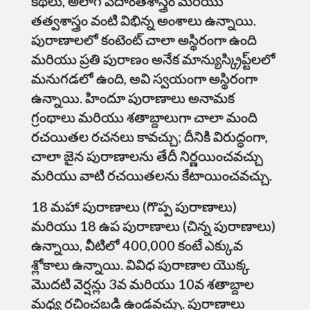
కథలు, అలాగే వేదాంతశాస్త్రం మరియు
తత్వశాస్త్రం వంటి విభిన్న అంశాలు ఉన్నాయి.
పురాణాలలో కంటెంట్ చాలా అస్థిరంగా ఉంది
మరియు ప్రతి పురాణం అనేక మాన్యుస్క్రిప్ట్‌లలో
మనుగడలో ఉంది, అవి స్వయంగా అస్థిరంగా
ఉన్నాయి. హిందూ పురాణాలు అనామక
గ్రంథాలు మరియు శతాబ్దాలుగా చాలా మంది
రచయితల రచనలు కావచ్చు; దీనికి విరుద్ధంగా,
చాలా జైన పురాణాలను తేదీ నిర్ణయించవచ్చు
మరియు వాటి రచయితలను కేటాయించవచ్చు.
18 మహా పురాణాలు (గొప్ప పురాణాలు)
మరియు 18 ఉప పురాణాలు (చిన్న పురాణాలు)
ఉన్నాయి, వీటిలో 400,000 కంటే ఎక్కువ
శ్లోకాలు ఉన్నాయి. వివిధ పురాణాల యొక్క
మొదటి వెర్షన్లు 3వ మరియు 10వ శతాబ్దాల
మధ్య రచించబడి ఉండవచ్చు. పురాణాలు