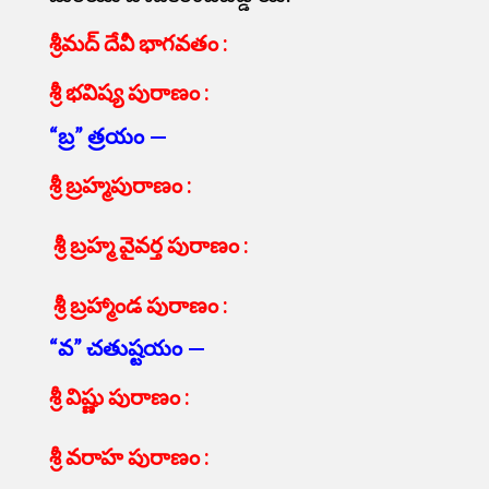
శ్రీమద్ దేవీ భాగవతం :
శ్రీ భవిష్య పురాణం :
“బ్ర” త్రయం —
శ్రీ బ్రహ్మపురాణం :
శ్రీ బ్రహ్మ వైవర్త పురాణం :
శ్రీ బ్రహ్మాండ పురాణం :
“వ” చతుష్టయం —
శ్రీ విష్ణు పురాణం :
శ్రీ వరాహ పురాణం :