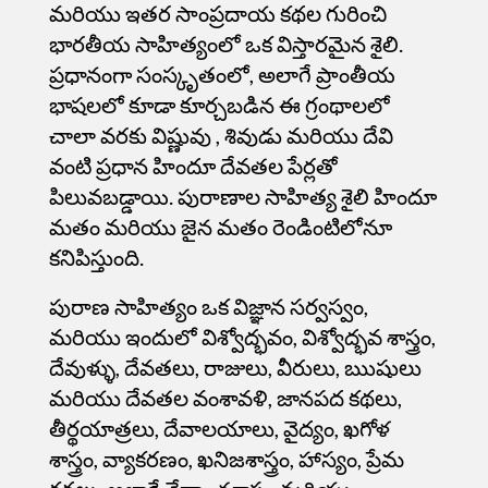
మరియు ఇతర సాంప్రదాయ కథల గురించి
భారతీయ సాహిత్యంలో ఒక విస్తారమైన శైలి.
ప్రధానంగా సంస్కృతంలో, అలాగే ప్రాంతీయ
భాషలలో కూడా కూర్చబడిన ఈ గ్రంథాలలో
చాలా వరకు
విష్ణువు
, శివుడు మరియు దేవి
వంటి ప్రధాన హిందూ దేవతల పేర్లతో
పిలువబడ్డాయి. పురాణాల సాహిత్య శైలి హిందూ
మతం మరియు జైన మతం రెండింటిలోనూ
కనిపిస్తుంది.
పురాణ సాహిత్యం ఒక విజ్ఞాన సర్వస్వం,
మరియు ఇందులో విశ్వోద్భవం, విశ్వోద్భవ శాస్త్రం,
దేవుళ్ళు, దేవతలు, రాజులు, వీరులు, ఋషులు
మరియు దేవతల వంశావళి, జానపద కథలు,
తీర్థయాత్రలు, దేవాలయాలు, వైద్యం, ఖగోళ
శాస్త్రం, వ్యాకరణం, ఖనిజశాస్త్రం, హాస్యం, ప్రేమ