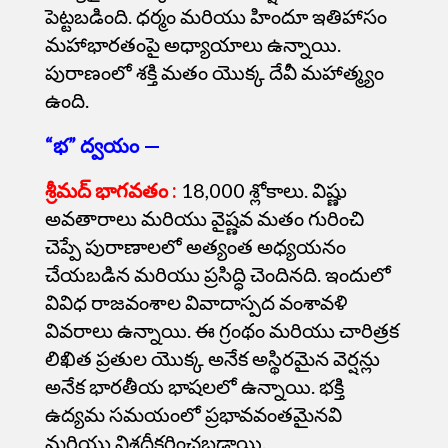
పెట్టబడింది.
ధర్మం
మరియు హిందూ ఇతిహాసం
మహాభారతంపై అధ్యాయాలు ఉన్నాయి.
పురాణంలో శక్తి మతం యొక్క దేవీ మహాత్మ్యం
ఉంది.
“భ” ద్వయం —
శ్రీమద్ భాగవతం
:
18,000 శ్లోకాలు. విష్ణు
అవతారాలు మరియు వైష్ణవ మతం గురించి
చెప్పే పురాణాలలో అత్యంత అధ్యయనం
చేయబడిన మరియు ప్రసిద్ధి చెందినది. ఇందులో
వివిధ రాజవంశాల వివాదాస్పద వంశావళి
వివరాలు ఉన్నాయి. ఈ గ్రంథం మరియు చారిత్రక
లిఖిత ప్రతుల యొక్క అనేక అస్థిరమైన వెర్షన్లు
అనేక భారతీయ భాషలలో ఉన్నాయి. భక్తి
ఉద్యమ సమయంలో ప్రభావవంతమైనవి
మరియు విశదీకరించబడ్డాయి.