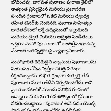
బోధించవు. భాగవత పురాణం పురాణ శైలిలో
అత్యంత ప్రసిద్ధమైన మరియు ప్రజాదరణ
పొందిన గ్రంథాలలో ఒకటి మరియు ద్వంద్వ
రహిత టెనర్‌కు చెందినది. పురాణ సాహిత్యం
భారతదేశంలో భక్తి ఉద్యమంతో అల్లుకుంది
మరియు ద్వైత మరియు అద్వైత పండితులు
ఇద్దరూ మహా పురాణాలలో అంతర్లీనంగా ఉన్న
వేదాంత ఇతివృత్తాలపై వ్యాఖ్యానించారు.
మహాభారత
కథకుడైన వ్యాసుడు పురాణాలను
సంకలనం చేసిన వ్యక్తిగా చరిత్ర పరంగా
కీర్తించబడ్డాడు. లిఖిత గ్రంథాల ఉత్పత్తి తేదీ
పురాణాల మూల తేదీని నిర్వచించలేదు. అవి
వ్రాయబడటానికి ముందు మౌఖిక రూపంలో
ఉన్నాయి మరియు 16వ శతాబ్దంలో క్రమంగా
సవరించబడ్డాయి. ‘పురాణం’ అనే పదం యొక్క
ప్రారంభ సంభవం చాందోగ్య ఉపనిషత్తు