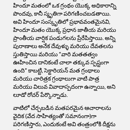
హిందూ మతంలో ఒక గ్రంథం యొక్క అధికారాన్ని
పొందవు, కానీ స్మృతిగా పరిగణించబడతాయి.
అవి హిందూ సంస్కృతిలో ప్రభావవంతమైనవి,
హిందూ మతం యొక్క ప్రధాన జాతీయ మరియు
ప్రాంతీయ వార్షిక పండుగలను ప్రేరేపిస్తాయి. అన్ని
పురాణాలు అనేక దేవుళ్ళు మరియు దేవతలను
స్తుతిస్తాయి మరియు “వారి మతతత్వం
ఊహించిన దానికంటే చాలా తక్కువ స్పష్టంగా
ఉంది” కాబట్టి, సెక్టారియన్ మత గ్రంథాలు
మరియు చారిత్రక గ్రంథాలుగా వాటి పాత్ర
మరియు విలువ వివాదాస్పదంగా ఉన్నాయి, అని
లూడో రోచర్ పేర్కొన్నాడు.
వాటిలో చేర్చబడిన మతపరమైన ఆచారాలను
వైదిక (వేద సాహిత్యంతో సమానంగా)గా
పరిగణిస్తారు, ఎందుకంటే అవి తంత్రంలోకి దీక్షను