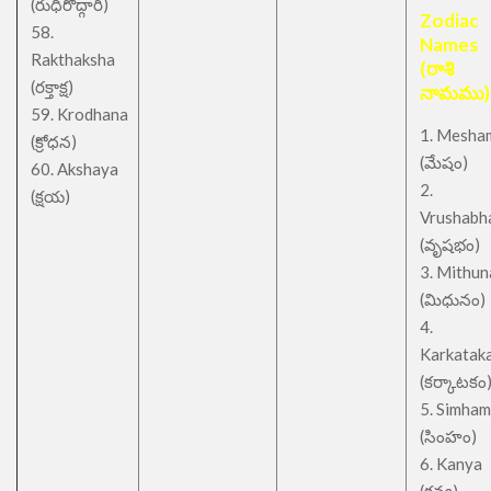
(రుధిరోద్గారి)
Zodiac
58.
Names
Rakthaksha
(రాశి
(రక్తాక్ష)
నామము)
59. Krodhana
1. Mesha
(క్రోధన)
(మేషం)
60. Akshaya
2.
(క్షయ)
Vrushabh
(వృషభం)
3. Mithu
(మిధునం)
4.
Karkatak
(కర్కాటకం
5. Simham
(సింహం)
6. Kanya
(కన్య)