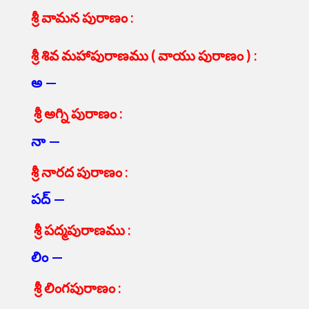
శ్రీ వామన పురాణం :
శ్రీ శివ మహాపురాణము ( వాయు పురాణం ) :
అ —
శ్రీ అగ్ని పురాణం :
నా —
శ్రీ నారద పురాణం :
పద్ —
శ్రీ పద్మపురాణము :
లిం —
శ్రీ లింగపురాణం :