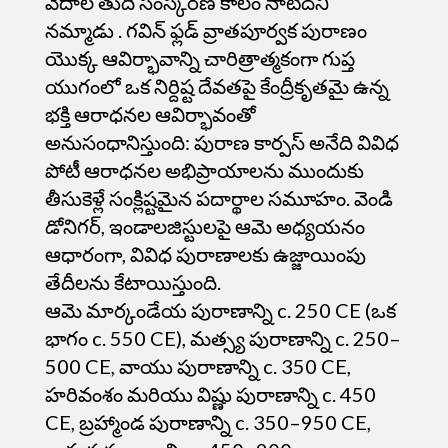
వేదాల
తుది సంస్కరణ కాలం నాటిదని
నమ్మాడు . గవిన్ ఫ్లడ్ వ్రాతపూర్వక పురాణం
యొక్క ఆవిర్భావాన్ని చారిత్రాత్మకంగా గుప్త
యుగంలో ఒక నిర్దిష్ట దేవతపై కేంద్రీకృతమై ఉన్న
భక్తి ఆరాధనల ఆవిర్భావంతో
అనుసంధానిస్తుంది: పురాణ కార్పస్ అనేది వివిధ
పోటీ ఆరాధనల అభిప్రాయాలను ముందుకు
తీసుకెళ్లే సంక్లిష్టమైన పదార్థాల సమూహం. వెండి
డోనిగర్, ఇండాలజిస్టులపై ఆమె అధ్యయనం
ఆధారంగా, వివిధ పురాణాలకు ఉజ్జాయింపు
తేదీలను కేటాయిస్తుంది.
ఆమె
మార్కండేయ
పురాణాన్ని c. 250 CE (ఒక
భాగం c. 550 CE), మత్స్య పురాణాన్ని c. 250–
500 CE, వాయు పురాణాన్ని c. 350 CE,
హరివంశం మరియు విష్ణు పురాణాన్ని c. 450
CE, బ్రహ్మాండ పురాణాన్ని c. 350–950 CE,