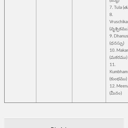
7. Tula (త
8.
Vruschik
(వృశ్చికము
9. Dhanu
(ధనస్సు)
10. Maka
(మకరము)
11.
Kumbham
(కుంభము)
12. Meen
(మీనం)