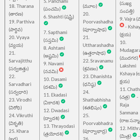
5. Panchami
(సుఖ్య
18. Tharana
(మూల)
(పంచమి)
సంపత్తి)
(తారణ)
20.
6. Shashti (షష్టి)
9. Vajra (వ
19. Parthiva
Poorvashadha
- Ksha
(పార్థివ)
(పూర్వాషాఢ)
7. Sapthami
(క్షయ)
20. Vyaya
21.
(సప్తమి)
10.
(వ్యయ)
Uttharashadha
8. Ashtami
Mudagar
21.
(ఉత్తరాషాఢ)
(అష్టమి)
(ముదగర)
Sarvajitthu
22. Sravanamu
9. Navami
Lakshmi
(సర్వజిత్తు)
(శ్రవణం)
(నవమి)
Kshaya (లక్ష
22.
23. Dhanishta
10. Dasami
క్షయ)
Sarvadhari
(ధనిష్ఠ)
(దశమి)
11. Chath
(సర్వధారి)
24.
11. Ekadasi
(చత్ర)
-
23. Virodhi
Shathabhisha
(ఏకాదశి)
Raja
(విరోధి)
(శతభిషం)
12. Dwadasi
Sanmana
24. Vikruthi
25.
(ద్వాదశి)
(రాజ సన్మ
(వికృతి)
Poorvabhadra
13. Thrayodasi
12. Mithr
25. Khara
(పూర్వాభాద్ర)
(త్రయోదశి)
(మిత్ర)
-
(ఖర)
26.