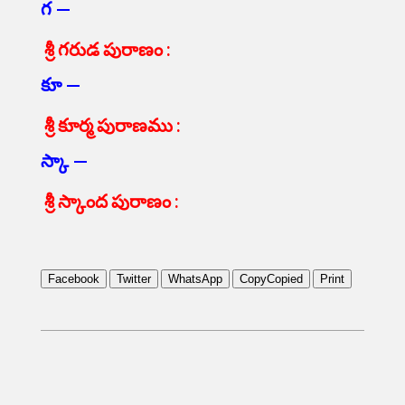
గ —
శ్రీ గరుడ పురాణం :
కూ —
శ్రీ కూర్మ పురాణము :
స్కా —
శ్రీ స్కాంద పురాణం :
Facebook
Twitter
WhatsApp
Copy
Copied
Print
2025-
09-
07