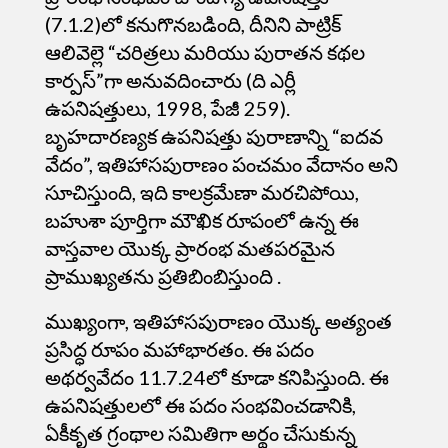
(7.1.2)లో కనుగొనబడింది, దీనిని పాట్రిక్
ఆలివెల్లె “చరిత్రలు మరియు పురాతన కథల
కార్పస్”గా అనువదించారు (ది ఎర్లీ
ఉపనిషత్తులు, 1998, పేజీ 259).
బృహదారణ్యక ఉపనిషత్తు పురాణాన్ని “ఐదవ
వేదం”, ఇతిహాసపురాణం పంచమం వేదానం అని
సూచిస్తుంది, ఇది కాలక్రమేణా మరచిపోయి,
బహుశా పూర్తిగా మౌఖిక రూపంలో ఉన్న ఈ
వాస్తవాల యొక్క ప్రారంభ మతపరమైన
ప్రాముఖ్యతను
ప్రతిబింబిస్తుంది
.
ముఖ్యంగా, ఇతిహాసపురాణం యొక్క అత్యంత
ప్రసిద్ధ రూపం మహాభారతం. ఈ పదం
అథర్వవేదం 11.7.24లో కూడా కనిపిస్తుంది. ఈ
ఉపనిషత్తులలో ఈ పదం సంభవించడానికి,
ఏకీకృత గ్రంథాల సమితిగా అర్థం చేసుకున్న