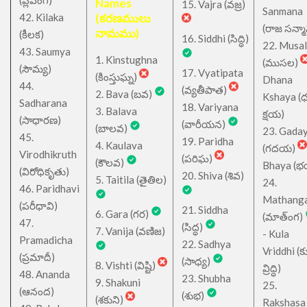
Names
15. Vajra (వజ్ర)
Sanmana
42. Kilaka
(కరణములు
(రాజ సన్మ
నామము)
(కీలక)
16. Siddhi (సిద్ధి)
22. Musa
43. Saumya
1. Kinstughna
(ముసల)
(సౌమ్య)
17. Vyatipata
(కింస్తుఘ్న)
Dhana
44.
(వ్యతీపాత)
2. Bava (బవ)
Kshaya (
Sadharana
18. Variyana
3. Balava
క్షయ)
(సాధారణ)
(వారీయన)
(బాలవ)
23. Gada
45.
19. Paridha
4. Kaulava
(గదయ)
Virodhikruth
(పరిఘ)
(కౌలవ)
Bhaya (
(విరోధికృతు)
20. Shiva (శివ)
5. Taitila (తైతిల)
24.
46. Paridhavi
Mathang
(పరీధావి)
21. Siddha
6. Gara (గర)
(మాత్ంగ)
47.
(సిద్ధ)
7. Vanija (వణిజ)
- Kula
Pramadicha
22. Sadhya
Vriddhi (క
(ప్రమాదీ)
(సాధ్య)
8. Vishti (విష్టి)
వ్రిద్ధి)
48. Ananda
23. Shubha
9. Shakuni
25.
(ఆనంద)
(శుభ)
(శకుని)
Rakshasa