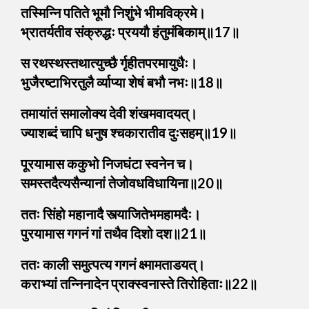
तस्मिन्नि पतिते भूमौ निशुंभे भीमविक्रमे।
भ्रातर्यतीव संक्रुद्धः प्रययौ हंतुमंबिकाम्॥17॥
स रथस्थस्तथात्युच्छै र्गृहीतपरमायुधैः।
भुजैरष्टाभिरतुलै र्व्याप्या शेषं बभौ नभः॥18॥
तमायांतं समालोक्य देवी शंखमवादयत्।
ज्याशब्दं चापि धनुष श्चकारातीव दुःसहम्॥19॥
पूरयामास ककुभो निजघंटा स्वनेन च।
समस्तदैत्यसैन्यानां तेजोवधविधायिना॥20॥
ततः सिंहो महानादै स्त्याजितेभमहामदैः।
पुरयामास गगनं गां तथैव दिशो दश॥21॥
ततः काली समुत्पत्य गगनं क्ष्मामताडयत्।
कराभ्यां तन्निनादेन प्राक्स्वनास्ते तिरोहिताः॥22॥