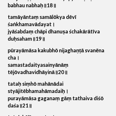
babhau nabhaḥ॥18॥
tamāyāntaṃ samālōkya dēvī
śaṅkhamavādayat।
jyāśabdaṃ chāpi dhanuṣa śchakārātīva
duḥsaham॥19॥
pūrayāmāsa kakubhō nijaghaṇṭā svanēna
cha।
samastadaityasainyānāṃ
tējōvadhavidhāyinā॥20॥
tataḥ siṃhō mahānādai
styājitēbhamahāmadaiḥ।
purayāmāsa gaganaṃ gāṃ tathaiva diśō
daśa॥21॥