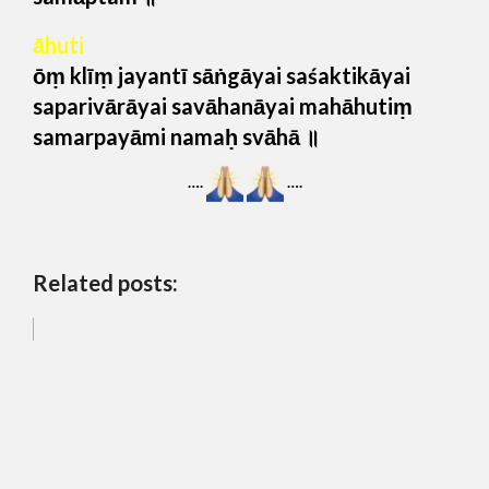
āhuti
ōṃ klīṃ jayantī sāṅgāyai saśaktikāyai
saparivārāyai savāhanāyai mahāhutiṃ
samarpayāmi namaḥ svāhā ॥
….
….
Related posts: