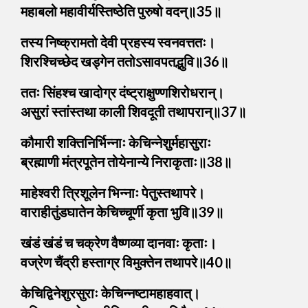
महाबलो महावीर्यस्तिष्ठेति पुरुषो वदन्॥35॥
तस्य निष्क्रामतो देवी प्रहस्य स्वनवत्ततः।
शिरश्चिच्छेद खड्गेन ततोऽसावपतद्भुवि॥36॥
ततः सिंहश्च खादोग्र दंष्ट्राक्षुण्णशिरोधरान्।
असुरां स्तांस्तथा काली शिवदूती तथापरान्॥37॥
कौमारी शक्तिनिर्भिन्नाः केचिन्नेशुर्महासुराः
ब्रह्माणी मंत्रपूतेन तोयेनान्ये निराकृताः॥38॥
माहेश्वरी त्रिशूलेन भिन्नाः पेतुस्तथापरे।
वाराहीतुंडघातेन केचिच्चूर्णी कृता भुवि॥39॥
खंडं खंडं च चक्रेण वैष्णव्या दानवाः कृताः।
वज्रेण चैंद्री हस्ताग्र विमुक्तेन तथापरे॥40॥
केचिद्विनेशुरसुराः केचिन्नष्टामहाहवात्।