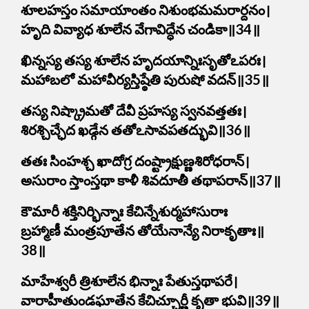
శూలహస్తం సమాయాంతం నిశుంభమమరార్దనం।
హృది వివ్యాధ శూలేన వేగావిద్ధేన చండికా॥34॥
ఖిన్నస్య తస్య శూలేన హృదయాన్నిఃసృతోఽపరః।
మహాబలో మహావీర్యస్తిష్ఠేతి పురుషో వదన్॥35॥
తస్య నిష్క్రామతో దేవీ ప్రహస్య స్వనవత్తతః।
శిరశ్చిచ్ఛేద ఖడ్గేన తతోఽసావపతద్భువి॥36॥
తతః సింహశ్చ ఖాదోగ్ర దంష్ట్రాక్షుణ్ణశిరోధరాన్।
అసురాం స్తాంస్తథా కాళీ శివదూతీ తథాపరాన్॥37॥
కౌమారీ శక్తినిర్భిన్నాః కేచిన్నేశుర్మహాసురాః
బ్రహ్మాణీ మంత్రపూతేన తోయేనాన్యే నిరాకృతాః॥
38॥
మాహేశ్వరీ త్రిశూలేన భిన్నాః పేతుస్తథాపరే।
వారాహీతుండఘాతేన కేచిచ్చూర్ణీ కృతా భువి॥39॥