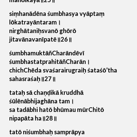
siṃhanādēna śumbhasya vyāptaṃ
lōkatrayāntaram।
nirghātaniḥsvanō ghōrō
jitavānavanīpatē॥26॥
śumbhamuktāñCharāndēvī
śumbhastatprahitāñCharān।
chichChēda svaśarairugraiḥ śataśō’tha
sahasraśaḥ॥27॥
tataḥ sā chaṇḍikā kruddhā
śūlēnābhijaghāna tam।
sa tadābhi hatō bhūmau mūrChitō
nipapāta ha॥28॥
tatō niśumbhaḥ samprāpya