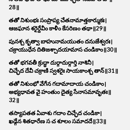
28॥
తతో నిశుంభః సంప్రాప్య చేతనామాత్తకార్ముకః।
ఆజఘాన శరైర్దేవీం కాళీం కేసరిణం తథా॥29॥
పునశ్చ కృత్వా బాహునామయుతం దనుజేశ్వరః।
చక్రాయుధేన దితిజశ్చాదయామాస చండికాం॥30॥
తతో భగవతీ క్రుద్ధా దుర్గాదుర్గార్తి నాశినీ।
చిచ్ఛేద దేవీ చక్రాణి స్వశరైః సాయకాంశ్చ తాన్॥31॥
తతో నిశుంభో వేగేన గదామాదాయ చండికాం।
అభ్యధావత వై హంతుం దైత్య సేనాసమావృతః॥
32॥
తస్యాపతత ఏవాశు గదాం చిచ్ఛేద చండికా।
ఖడ్గేన శితధారేణ స చ శూలం సమాదదే॥33॥