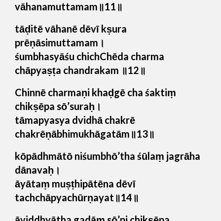
vāhanamuttamam॥11॥
tāḍitē vāhanē dēvī kṣura
prēṇāsimuttamam।
śumbhasyāśu chichChēda charma
chāpyaṣṭa chandrakam ॥12॥
Chinnē charmaṇi khaḍgē cha śaktiṃ
chikṣēpa sō’suraḥ।
tāmapyasya dvidhā chakrē
chakrēṇābhimukhāgatām॥13॥
kōpādhmātō niśumbhō’tha śūlaṃ jagrāha
dānavaḥ।
āyātaṃ muṣṭhipātēna dēvī
tachchāpyachūrṇayat॥14॥
āviddhyātha gadāṃ sō’pi chikṣēpa