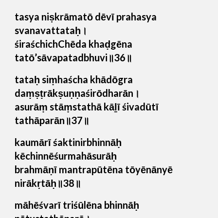
tasya niṣkrāmatō dēvī prahasya
svanavattataḥ।
śiraśchichChēda khaḍgēna
tatō’sāvapatadbhuvi॥36॥
tataḥ siṃhaścha khādōgra
daṃṣṭrākṣuṇṇaśirōdharān।
asurāṃ stāṃstathā kāḻī śivadūtī
tathāparān॥37॥
kaumārī śaktinirbhinnāḥ
kēchinnēśurmahāsurāḥ
brahmāṇī mantrapūtēna tōyēnānyē
nirākṛtāḥ॥38॥
māhēśvarī triśūlēna bhinnāḥ