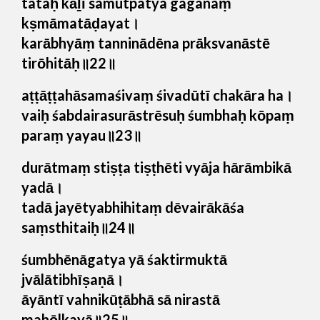
tataḥ kāḻī samutpatya gaganaṃ
kṣmāmatāḍayat।
karābhyāṃ tanninādēna prāksvanāstē
tirōhitāḥ॥22॥
aṭṭāṭṭahāsamaśivaṃ śivadūtī chakāra ha।
vaiḥ śabdairasurāstrēsuḥ śumbhaḥ kōpaṃ
paraṃ yayau॥23॥
durātmaṃ stiṣṭa tiṣṭhēti vyāja hārāmbikā
yadā।
tadā jayētyabhihitaṃ dēvairākāśa
saṃsthitaiḥ॥24॥
śumbhēnāgatya yā śaktirmuktā
jvālātibhīṣaṇā।
āyāntī vahnikūṭābhā sā nirastā
mahōlkayā॥25॥