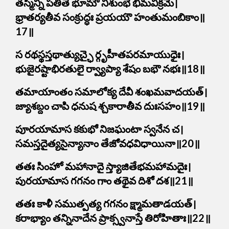
తస్మిన్ని పతితే భూమౌ నిశుంభే భీమవిక్రమే।
భ్రాతర్యతీవ సంక్రుద్ధః ప్రయయౌ హంతుమంబికాం॥
17॥
స రథస్థస్తథాత్యుచ్ఛై ర్గృహీతపరమాయుధైః।
భుజైరష్టాభిరతులై ర్వ్యాప్యా శేషం బభౌ నభః॥18॥
తమాయాంతం సమాలోక్య దేవీ శంఖమవాదయత్।
జ్యాశబ్దం చాపి ధనుష శ్చకారాతీవ దుఃసహం॥19॥
పూరయామాస కకుభో నిజఘంటా స్వనేన చ।
సమస్తదైత్యసైన్యానాం తేజోవధవిధాయినా॥20॥
తతః సింహో మహానాదై స్త్యాజితేభమహామదైః।
పురయామాస గగనం గాం తథైవ దిశో దశ॥21॥
తతః కాళీ సముత్పత్య గగనం క్ష్మామతాడయత్।
కరాభ్యాం తన్నినాదేన ప్రాక్స్వనాస్తే తిరోహితాః॥22॥