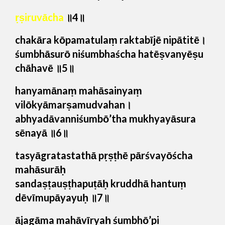
ṛṣiruvācha
॥4॥
chakāra kōpamatulaṃ raktabījē nipātitē।
śumbhāsurō niśumbhaścha hatēṣvanyēṣu
chāhavē ॥5॥
hanyamānaṃ mahāsainyaṃ
vilōkyāmarṣamudvahan।
abhyadāvanniśumbō’tha mukhyayāsura
sēnayā ॥6॥
tasyāgratastathā pṛṣṭhē pārśvayōścha
mahāsurāḥ
sandaṣṭauṣṭhapuṭāḥ kruddhā hantuṃ
dēvīmupāyayuḥ ॥7॥
ājagāma mahāvīryaḥ śumbhō’pi