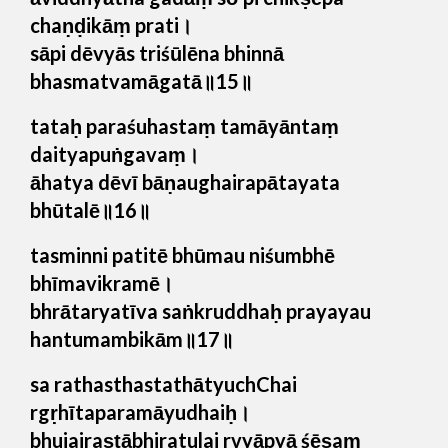
chaṇḍikāṃ prati।
sāpi dēvyās triśūlēna bhinnā
bhasmatvamāgatā॥15॥
tataḥ paraśuhastaṃ tamāyāntaṃ
daityapuṅgavaṃ।
āhatya dēvī bāṇaughairapātayata
bhūtalē॥16॥
tasminni patitē bhūmau niśumbhē
bhīmavikramē।
bhrātaryatīva saṅkruddhaḥ prayayau
hantumambikām॥17॥
sa rathasthastathātyuchChai
rgṛhītaparamāyudhaiḥ।
bhujairaṣṭābhiratulai rvyāpyā śēṣaṃ