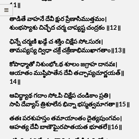
11॥
తాడితే వాహనే దేవీ క్షుర ప్రేణాసిముత్తమం।
శుంభస్యాశు చిచ్ఛేద చర్మ చాప్యష్ట చంద్రకం ॥12॥
ఛిన్నే చర్మణి ఖడ్గే చ శక్తిం చిక్షేప సోఽసురః।
తామప్యస్య ద్విధా చక్రే చక్రేణాభిముఖాగతాం॥13॥
కోపాధ్మాతో నిశుంభోఽథ శూలం జగ్రాహ దానవః।
ఆయాతం ముష్ఠిపాతేన దేవీ తచ్చాప్యచూర్ణయత్॥
14॥
ఆవిద్ధ్యాథ గదాం సోఽపి చిక్షేప చండికాం ప్రతి।
సాపి దేవ్యాస్ త్రిశూలేన భిన్నా భస్మత్వమాగతా॥15॥
తతః పరశుహస్తం తమాయాంతం దైత్యపుంగవం।
ఆహత్య దేవీ బాణౌఘైరపాతయత భూతలే॥16॥