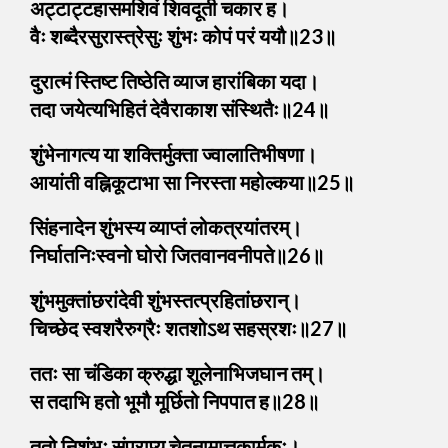
अट्टाट्टहासमशिवं शिवदूती चकार ह।
वैः शब्दैरसुरास्त्रेसुः शुंभः कोपं परं ययौ॥23॥
दुरात्मं स्तिष्ट तिष्ठेति व्याज हारांबिका यदा।
तदा जयेत्यभिहितं देवैराकाश संस्थितैः॥24॥
शुंभेनागत्य या शक्तिर्मुक्ता ज्वालातिभीषणा।
आयांती वह्निकूटाभा सा निरस्ता महोल्कया॥25॥
सिंहनादेन शुंभस्य व्याप्तं लोकत्रयांतरम्।
निर्घातनिःस्वनो घोरो जितवानवनीपते॥26॥
शुंभमुक्तांछरांदेवी शुंभस्तत्प्रहितांछरान्।
चिच्छेद स्वशरैरुग्रैः शतशोऽथ सहस्रशः॥27॥
ततः सा चंडिका क्रुद्धा शूलेनाभिजघान तम्।
स तदाभि हतो भूमौ मूर्छितो निपपात ह॥28॥
ततो निशुंभः संप्राप्य चेतनामात्तकार्मुकः।