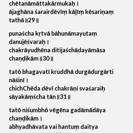
chētanāmāttakārmukaḥ।
ājaghāna śarairdēvīṃ kāḻīṃ kēsariṇaṃ
tathā॥29॥
punaścha kṛtvā bāhunāmayutaṃ
danujēśvaraḥ।
chakrāyudhēna ditijaśchādayāmāsa
chaṇḍikām॥30॥
tatō bhagavatī kruddhā durgādurgārti
nāśinī।
chichChēda dēvī chakrāṇi svaśaraiḥ
sāyakāṃścha tān॥31॥
tatō niśumbhō vēgēna gadāmādāya
chaṇḍikām।
abhyadhāvata vai hantuṃ daitya