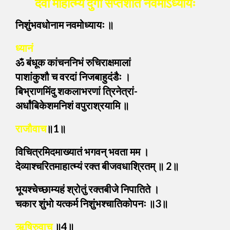
देवी माहात्म्यं दुर्गा सप्तशति नवमोऽध्यायः
निशुंभवधोनाम नवमोध्यायः ॥
ध्यानं
ॐ बंधूक कांचननिभं रुचिराक्षमालां
पाशांकुशौ च वरदां निजबाहुदंडैः ।
बिभ्राणमिंदु शकलाभरणां त्रिनेत्रां-
अर्धांबिकेशमनिशं वपुराश्रयामि ॥
राजौवाच
॥1॥
विचित्रमिदमाख्यातं भगवन् भवता मम ।
देव्याश्चरितमाहात्म्यं रक्त बीजवधाश्रितम् ॥ 2॥
भूयश्चेच्छाम्यहं श्रोतुं रक्तबीजे निपातिते ।
चकार शुंभो यत्कर्म निशुंभश्चातिकोपनः ॥3॥
ऋषिरुवाच
॥4॥