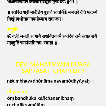
भक्षिताश्चापरे कालीशिवधूती मृगाधिपैः॥41॥
॥ स्वस्ति श्री मार्कंडेय पुराणे सावर्निके मन्वंतरे देवि महत्म्ये
निशुंभवधोनाम नवमोध्याय समाप्तम् ॥
आहुति
ॐ क्लीं जयंती सांगायै सशक्तिकायै सपरिवारायै सवाहनायै
महाहुतिं समर्पयामि नमः स्वाहा ॥
DEVI MAHATMYAM DURGA
SAPTASATI CHAPTER 9
niśumbhavadhōnāma navamōdhyāyaḥ ॥
dhyānaṃ
ōṃ bandhūka kāñchananibhaṃ
ruchirākṣamālāṃ