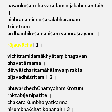
pāśāṅkuśau cha varadāṃ nijabāhudaṇḍaiḥ
।
bibhrāṇamindu śakalābharaṇāṃ
trinētrāṃ-
ardhāmbikēśamaniśaṃ vapurāśrayāmi ॥
rājauvācha
॥1॥
vichitramidamākhyātaṃ bhagavan
bhavatā mama ।
dēvyāścharitamāhātmyaṃ rakta
bījavadhāśritam ॥ 2॥
bhūyaśchēchChāmyahaṃ śrōtuṃ
raktabījē nipātitē ।
chakāra śumbhō yatkarma
niśumbhaśchātikōpanaḥ ॥3॥