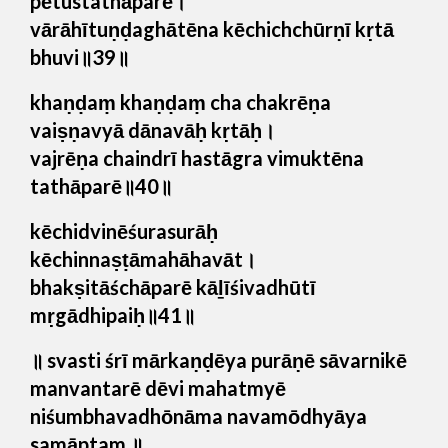
pētustathāparē।
vārāhītuṇḍaghātēna kēchichchūrṇī kṛtā
bhuvi॥39॥
khaṇḍaṃ khaṇḍaṃ cha chakrēṇa
vaiṣṇavyā dānavāḥ kṛtāḥ।
vajrēṇa chaindrī hastāgra vimuktēna
tathāparē॥40॥
kēchidvinēśurasurāḥ
kēchinnaṣṭāmahāhavāt।
bhakṣitāśchāparē kāḻīśivadhūtī
mṛgādhipaiḥ॥41॥
॥ svasti śrī mārkaṇḍēya purāṇē sāvarnikē
manvantarē dēvi mahatmyē
niśumbhavadhōnāma navamōdhyāya
samāptam ॥