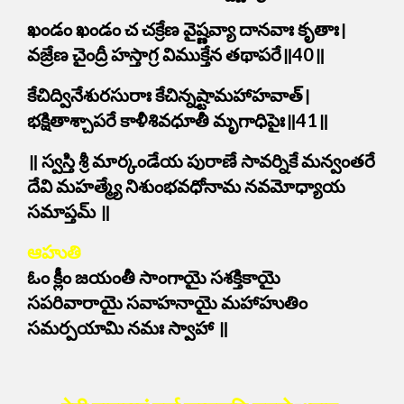
ఖండం ఖండం చ చక్రేణ వైష్ణవ్యా దానవాః కృతాః।
వజ్రేణ చైంద్రీ హస్తాగ్ర విముక్తేన తథాపరే॥40॥
కేచిద్వినేశురసురాః కేచిన్నష్టామహాహవాత్।
భక్షితాశ్చాపరే కాళీశివధూతీ మృగాధిపైః॥41॥
॥ స్వస్తి శ్రీ మార్కండేయ పురాణే సావర్నికే మన్వంతరే
దేవి మహత్మ్యే నిశుంభవధోనామ నవమోధ్యాయ
సమాప్తమ్ ॥
ఆహుతి
ఓం క్లీం జయంతీ సాంగాయై సశక్తికాయై
సపరివారాయై సవాహనాయై మహాహుతిం
సమర్పయామి నమః స్వాహా ॥