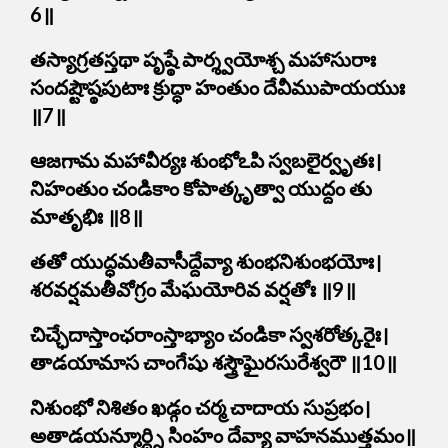
6॥
తస్యాగ్రతస్తథా పృష్ఠే పార్శ్వయోశ్చ మహాసురాః
సందష్టౌష్ఠపుటాః క్రుద్ధా హంతుం దేవీముపాయయుః
॥7॥
ఆజగామ మహావీర్యః శుంభోఽపి స్వబలైర్వృతః।
నిహంతుం చండికాం కోపాత్కృత్వా యుద్దం తు
మాతృభిః ॥8॥
తతో యుద్ధమతీవాసీద్దేవ్యా శుంభనిశుంభయోః।
శరవర్షమతీవోగ్రం మేఘయోరివ వర్షతోః ॥9॥
చిచ్ఛేదాస్తాంఛరాంస్తాభ్యాం చండికా స్వశరోత్కరైః।
తాడయామాస చాంగేషు శస్త్రౌఘైరసురేశ్వరౌ ॥10॥
నిశుంభో నిశితం ఖడ్గం చర్మ చాదాయ సుప్రభం।
అతాడయన్మూర్ధ్ని సింహం దేవ్యా వాహనముత్తమం॥