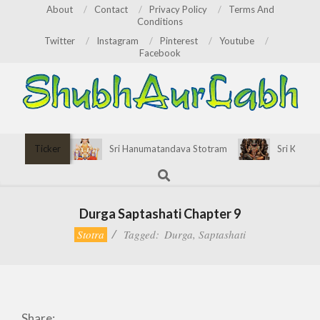
Skip
About
Contact
Privacy Policy
Terms And
Conditions
to
Twitter
Instagram
Pinterest
Youtube
content
Facebook
ShubhAurLabh
Primary
Ticker
Sri Hanumatandava Stotram
Sri Kirata
Navigation
Search
Menu
Durga Saptashati Chapter 9
Stotra
Tagged:
Durga
,
Saptashati
Share: