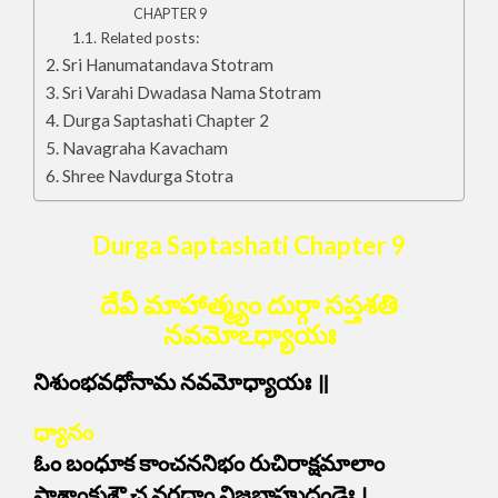
CHAPTER 9
Related posts:
Sri Hanumatandava Stotram
Sri Varahi Dwadasa Nama Stotram
Durga Saptashati Chapter 2
Navagraha Kavacham
Shree Navdurga Stotra
Durga Saptashati Chapter 9
దేవీ మాహాత్మ్యం దుర్గా సప్తశతి
నవమోఽధ్యాయః
నిశుంభవధోనామ నవమోధ్యాయః ॥
ధ్యానం
ఓం బంధూక కాంచననిభం రుచిరాక్షమాలాం
పాశాంకుశౌ చ వరదాం నిజబాహుదండైః ।