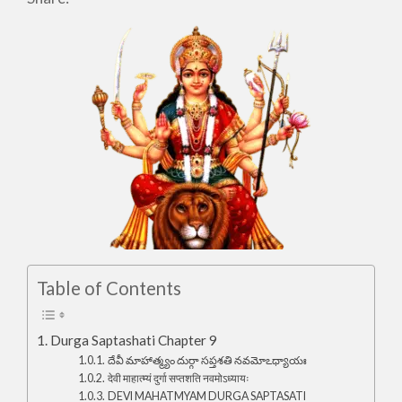
Table of Contents
Durga Saptashati Chapter 9
దేవీ మాహాత్మ్యం దుర్గా సప్తశతి నవమోఽధ్యాయః
देवी माहात्म्यं दुर्गा सप्तशति नवमोऽध्यायः
DEVI MAHATMYAM DURGA SAPTASATI