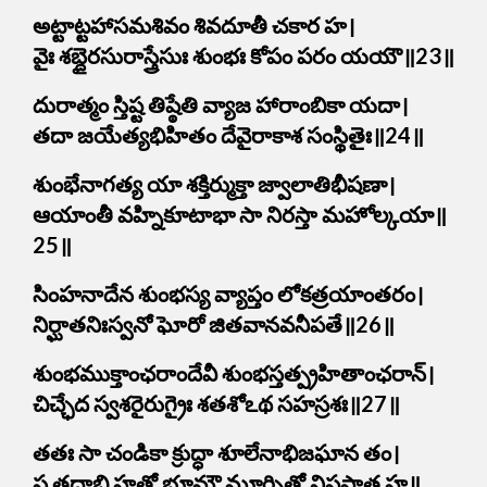
అట్టాట్టహాసమశివం శివదూతీ చకార హ।
వైః శబ్దైరసురాస్త్రేసుః శుంభః కోపం పరం యయౌ॥23॥
దురాత్మం స్తిష్ట తిష్ఠేతి వ్యాజ హారాంబికా యదా।
తదా జయేత్యభిహితం దేవైరాకాశ సంస్థితైః॥24॥
శుంభేనాగత్య యా శక్తిర్ముక్తా జ్వాలాతిభీషణా।
ఆయాంతీ వహ్నికూటాభా సా నిరస్తా మహోల్కయా॥
25॥
సింహనాదేన శుంభస్య వ్యాప్తం లోకత్రయాంతరం।
నిర్ఘాతనిఃస్వనో ఘోరో జితవానవనీపతే॥26॥
శుంభముక్తాంఛరాందేవీ శుంభస్తత్ప్రహితాంఛరాన్।
చిచ్ఛేద స్వశరైరుగ్రైః శతశోఽథ సహస్రశః॥27॥
తతః సా చండికా క్రుద్ధా శూలేనాభిజఘాన తం।
స తదాభి హతో భూమౌ మూర్ఛితో నిపపాత హ॥