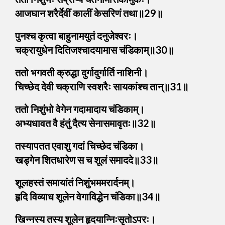
आजघान शरैर्देवीं कालीं केसरिणं तथा॥29॥
पुनश्च कृत्वा बाहुनामयुतं दनुजेश्वरः।
चक्रायुधेन दितिजश्चादयामास चंडिकाम्॥30॥
ततो भगवती क्रुद्धा दुर्गादुर्गार्ति नाशिनी।
चिच्छेद देवी चक्राणि स्वशरैः सायकांश्च तान्॥31॥
ततो निशुंभो वेगेन गदामादाय चंडिकाम्।
अभ्यधावत वै हंतुं दैत्य सेनासमावृतः॥32॥
तस्यापतत एवाशु गदां चिच्छेद चंडिका।
खड्गेन शितधारेण स च शूलं समाददे॥33॥
शूलहस्तं समायांतं निशुंभममरार्दनम्।
हृदि विव्याध शूलेन वेगाविद्धेन चंडिका॥34॥
खिन्नस्य तस्य शूलेन हृदयान्निःसृतोऽपरः।