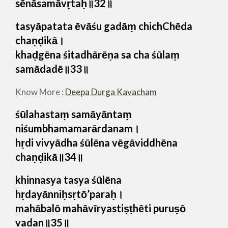
sēnāsamāvṛtaḥ॥32॥
tasyāpatata ēvāśu gadāṃ chichChēda
chaṇḍikā।
khaḍgēna śitadhārēṇa sa cha śūlaṃ
samādadē॥33॥
Know More :
Deepa Durga Kavacham
śūlahastaṃ samāyāntaṃ
niśumbhamamarārdanam।
hṛdi vivyādha śūlēna vēgāviddhēna
chaṇḍikā॥34॥
khinnasya tasya śūlēna
hṛdayānniḥsṛtō’paraḥ।
mahābalō mahāvīryastiṣṭhēti puruṣō
vadan॥35॥