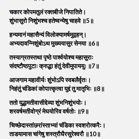
चकार कोपमतुलं रक्तबीजे निपातिते।
शुंभासुरो निशुंभश्च हतेष्वन्येषु चाहवे ॥5॥
हन्यमानं महासैन्यं विलोक्यामर्षमुद्वहन्।
अभ्यदावन्निशुंबोऽथ मुख्ययासुर सेनया ॥6॥
तस्याग्रतस्तथा पृष्ठे पार्श्वयोश्च महासुराः
संदष्टौष्ठपुटाः क्रुद्धा हंतुं देवीमुपाययुः ॥7॥
आजगाम महावीर्यः शुंभोऽपि स्वबलैर्वृतः।
निहंतुं चंडिकां कोपात्कृत्वा युद्दं तु मातृभिः ॥8॥
ततो युद्धमतीवासीद्देव्या शुंभनिशुंभयोः।
शरवर्षमतीवोग्रं मेघयोरिव वर्षतोः ॥9॥
चिच्छेदास्तांछरांस्ताभ्यां चंडिका स्वशरोत्करैः।
ताडयामास चांगेषु शस्त्रौघैरसुरेश्वरौ ॥10॥