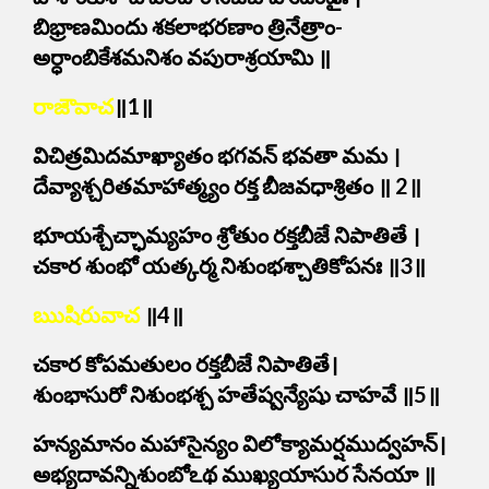
బిభ్రాణమిందు శకలాభరణాం త్రినేత్రాం-
అర్ధాంబికేశమనిశం వపురాశ్రయామి ॥
రాజౌవాచ
॥1॥
విచిత్రమిదమాఖ్యాతం భగవన్ భవతా మమ ।
దేవ్యాశ్చరితమాహాత్మ్యం రక్త బీజవధాశ్రితం ॥ 2॥
భూయశ్చేచ్ఛామ్యహం శ్రోతుం రక్తబీజే నిపాతితే ।
చకార శుంభో యత్కర్మ నిశుంభశ్చాతికోపనః ॥3॥
ఋషిరువాచ
॥4॥
చకార కోపమతులం రక్తబీజే నిపాతితే।
శుంభాసురో నిశుంభశ్చ హతేష్వన్యేషు చాహవే ॥5॥
హన్యమానం మహాసైన్యం విలోక్యామర్షముద్వహన్।
అభ్యదావన్నిశుంబోఽథ ముఖ్యయాసుర సేనయా ॥