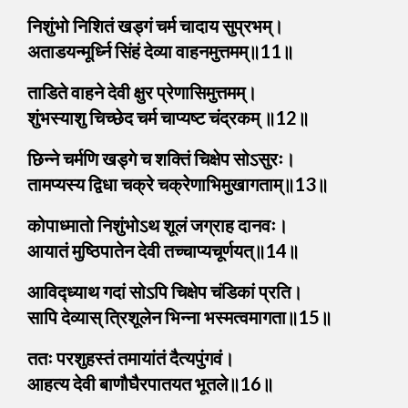
निशुंभो निशितं खड्गं चर्म चादाय सुप्रभम्।
अताडयन्मूर्ध्नि सिंहं देव्या वाहनमुत्तमम्॥11॥
ताडिते वाहने देवी क्षुर प्रेणासिमुत्तमम्।
शुंभस्याशु चिच्छेद चर्म चाप्यष्ट चंद्रकम् ॥12॥
छिन्ने चर्मणि खड्गे च शक्तिं चिक्षेप सोऽसुरः।
तामप्यस्य द्विधा चक्रे चक्रेणाभिमुखागताम्॥13॥
कोपाध्मातो निशुंभोऽथ शूलं जग्राह दानवः।
आयातं मुष्ठिपातेन देवी तच्चाप्यचूर्णयत्॥14॥
आविद्ध्याथ गदां सोऽपि चिक्षेप चंडिकां प्रति।
सापि देव्यास् त्रिशूलेन भिन्ना भस्मत्वमागता॥15॥
ततः परशुहस्तं तमायांतं दैत्यपुंगवं।
आहत्य देवी बाणौघैरपातयत भूतले॥16॥