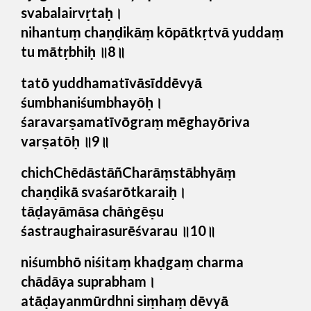
svabalairvṛtaḥ।
nihantuṃ chaṇḍikāṃ kōpātkṛtvā yuddaṃ
tu mātṛbhiḥ ॥8॥
tatō yuddhamatīvāsīddēvyā
śumbhaniśumbhayōḥ।
śaravarṣamatīvōgraṃ mēghayōriva
varṣatōḥ ॥9॥
chichChēdāstāñCharāṃstābhyāṃ
chaṇḍikā svaśarōtkaraiḥ।
tāḍayāmāsa chāṅgēṣu
śastraughairasurēśvarau ॥10॥
niśumbhō niśitaṃ khaḍgaṃ charma
chādāya suprabham।
atāḍayanmūrdhni siṃhaṃ dēvyā