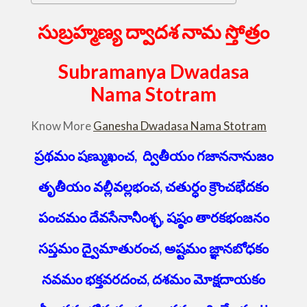
సుబ్రహ్మణ్య ద్వాదశ నామ స్తోత్రం
Subramanya Dwadasa
Nama Stotram
Know More
Ganesha Dwadasa Nama Stotram
ప్రథమం షణ్ముఖంచ, ద్వితీయం గజాననానుజం
తృతీయం వల్లీవల్లభంచ, చతుర్ధం క్రౌంచభేదకం
పంచమం దేవసేనానీంశ్ఛ, షష్ఠం తారకభంజనం
సప్తమం ద్వైమాతురంచ, అష్టమం జ్ఞానబోధకం
నవమం భక్తవరదంచ, దశమం మోక్షదాయకం