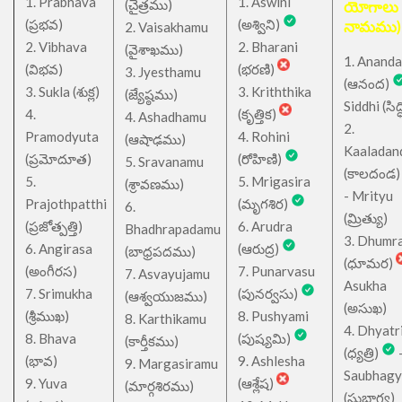
1. Prabhava
1. Aswini
చైత్రము
(
)
యోగాలు
(ప్రభవ)
(అశ్విని)
నామము)
2. Vaisakhamu
2. Vibhava
2. Bharani
(వైశాఖము)
1. Ananda
(విభవ)
(భరణి)
3. Jyesthamu
(ఆనంద)
3. Sukla (శుక్ల)
3. Kriththika
(జ్యేష్ఠము)
Siddhi (సిద్ధ
4.
(కృత్తిక)
4. Ashadhamu
2.
Pramodyuta
4. Rohini
(ఆషాఢము)
Kaaladan
(ప్రమోదూత)
(రోహిణి)
5. Sravanamu
(కాలదండ
5.
5. Mrigasira
(శ్రావణము)
- Mrityu
Prajothpatthi
(మృగశిర)
6.
(మ్రిత్యు)
(ప్రజోత్పత్తి)
6. Arudra
Bhadhrapadamu
3. Dhumr
6. Angirasa
(ఆరుద్ర)
(బాధ్రపదము)
(ధూమర)
(అంగీరస)
7. Punarvasu
7. Asvayujamu
Asukha
7. Srimukha
(పునర్వసు)
(ఆశ్వయుజము)
(అసుఖ)
(శ్రీముఖ)
8. Pushyami
8. Karthikamu
4. Dhyatr
8. Bhava
(పుష్యమి)
(కార్తీకము)
(ధ్యత్రి)
(భావ)
9. Ashlesha
9. Margasiramu
Saubhagy
9. Yuva
(ఆశ్లేష)
(మార్గశిరము)
(సుభాగ్య)