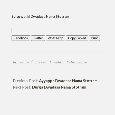
Saraswathi Dwadasa Nama Stotram
Facebook
Twitter
WhatsApp
Copy
Copied
Print
2018-
In:
Stotra
Tagged:
Dwadasa
,
Subramanya
11-
14
Previous Post:
Ayyappa Dwadasa Nama Stotram
Next Post:
Durga Dwadasa Nama Stotram