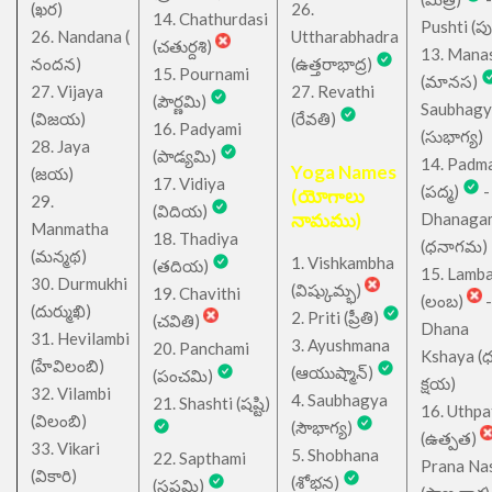
(ఖర)
26.
14. Chathurdasi
Pushti (పుష్
26. Nandana (
Uttharabhadra
(చతుర్దశి)
13. Mana
నందన)
(ఉత్తరాభాద్ర)
15. Pournami
(మానస)
27. Vijaya
27. Revathi
(పౌర్ణమి)
Saubhagy
(విజయ)
(రేవతి)
16. Padyami
(సుభాగ్య)
28. Jaya
(పాడ్యమి)
14. Padm
Yoga Names
(జయ)
17. Vidiya
(పద్మ)
-
(యోగాలు
29.
(విదియ)
నామము)
Dhanaga
Manmatha
18. Thadiya
(ధనాగమ)
(మన్మథ)
1. Vishkambha
(తదియ)
15. Lamb
30. Durmukhi
(విష్కుమ్భ)
19. Chavithi
(లంబ)
-
(దుర్ముఖి)
2. Priti (ప్రీతి)
(చవితి)
Dhana
31. Hevilambi
3. Ayushmana
20. Panchami
Kshaya (
(హేవిలంబి)
(ఆయుష్మాన్)
(పంచమి)
క్షయ)
32. Vilambi
4. Saubhagya
21. Shashti (షష్టి)
16. Uthpa
(విలంబి)
(సౌభాగ్య)
(ఉత్పత)
33. Vikari
5. Shobhana
22. Sapthami
Prana Na
(వికారి)
(శోభన)
(సప్తమి)