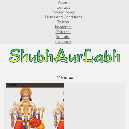
About
Skip
Contact
to
Privacy Policy
Terms And Conditions
content
Twitter
Instagram
Pinterest
Youtube
Facebook
ShubhAurLabh
Primary
Menu
Navigation
Ticker
Menu