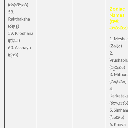
(రుధిరోద్గారి)
Zodiac
58.
Names
Rakthaksha
(రాశి
(రక్తాక్ష)
నామము)
59. Krodhana
1. Mesha
(క్రోధన)
(మేషం)
60. Akshaya
2.
(క్షయ)
Vrushabh
(వృషభం)
3. Mithu
(మిధునం)
4.
Karkatak
(కర్కాటకం
5. Simham
(సింహం)
6. Kanya