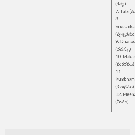
(కన్య)
7. Tula (త
8.
Vruschik
(వృశ్చికము
9. Dhanu
(ధనస్సు)
10. Maka
(మకరము)
11.
Kumbham
(కుంభము)
12. Meen
(మీనం)