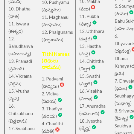
(యువ)
10. Makha
10. Pushyamu
5. Soumy
10. Dhatha
(మఖ)
(పుష్యము)
(సౌమా)
(ధాత)
11. Pubba
11. Maghamu
Bahu Suk
11. Iswara
(పుబ్బ)
(మాఘము)
(బహు సుఖ
(ఈశ్వర)
12. Uththara
12. Phalgunamu
6.
12.
(ఉత్తర)
(ఫాల్గుణము)
Dhyavan
Bahudhanya
13. Hastha
(ధ్యవంక్ష)
(బహుధాన్య)
Tithi Names
(హస్త)
Dhana
(తిథులు
13. Pramadi
14. Chiththa
Kshaya (
నామము)
(ప్రమాది)
(చిత్తా)
క్షయ)
14. Vikrama
15. Swathi
1. Padyami
7. Dhwaj
(విక్రమ)
(స్వాతి)
(పాడ్యమి)
(ధవజ)
15. Vrusha
16. Visakha
2. Vidiya
Saubhagy
(వృష)
(విశాఖ)
(విదియ)
(సుభాగ్య)
16.
17. Anuradha
3. Thadiya
8. Srivats
Chitrabhanu
(అనూరాధ)
(తదియ)
(శ్రీవత్స)
(చిత్రభాను)
18. Jyestha
4. Chavithi
Saukhya
17. Svabhanu
(జ్యేష్ఠ)
(చవితి)
Sampatti