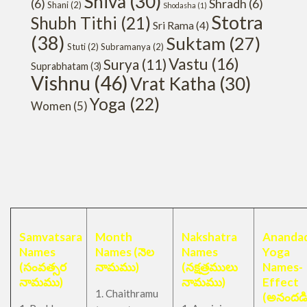
Shiva
(30)
(6)
Shradh
(6)
Shani
(2)
Shodasha
(1)
Stotra
Shubh Tithi
(21)
Sri Rama
(4)
(38)
Suktam
(27)
Stuti
(2)
Subramanya
(2)
Vastu
(16)
Surya
(11)
Suprabhatam
(3)
Vishnu
(46)
Vrat Katha
(30)
Yoga
(22)
Women
(5)
Samvatsara
Month
Nakshatra
Anandad
Names
Names (నెల
Names
Yoga
(సంవత్సర
నామము)
(నక్షత్రములు
Names-
నామము)
నామము)
Effect
1. Chaithramu
(అనందడ