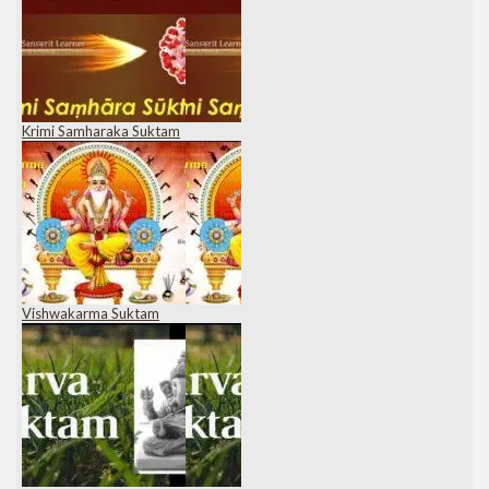
Krimi Samharaka Suktam
Vishwakarma Suktam