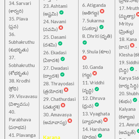
(ప్రాణ నాశ)
34. Sarvari
6. Atiganda
23. Ashtami
17. Mrut
(శార్వరి)
(అతిగణ్డ)
(అష్టమి)
(మృత్యా)
35. Plava
7. Sukarma
24. Navami
Mrityu
(ప్లవ)
(సుకర్మా)
(నవమి)
(మ్రిత్యు)
36.
8. Dhriti (ధృతి)
25. Dasami
18. Kana
Subhakruthu
(దశమి)
(కాన)
-
(శుభకృతు)
9. Shula (శూల)
26. Ekadasi
Klesha (కల
37.
(ఏకాదశి)
19. Siddhi
Sobhakruthu
10. Ganda
27. Dwadasi
(సిద్ధి)
-
(శోభకృతు)
(గణ్డ)
(ద్వాదశి)
Karya Sid
38. Krodhi
11. Vriddhi
28. Thrayodasi
(కార్య సిద్ధి)
(క్రోధి)
(వృద్ధి)
(త్రయోదశి)
20. Shub
39. Visvavasu
12. Dhruva
29. Chathurdasi
(శుభం)
(విశ్వావసు)
(ధ్రువ)
(చతుర్దశి)
Kalyana
40.
13. Vyaghata
30. Amavasya
(కళ్యాణ)
Parabhava
(వ్యాఘాత)
(అమావాస్య)
21. Amru
(పరాభవ)
14. Harshana
(అమృత్)
41. Plavanga
Karana
(హర్షణ)