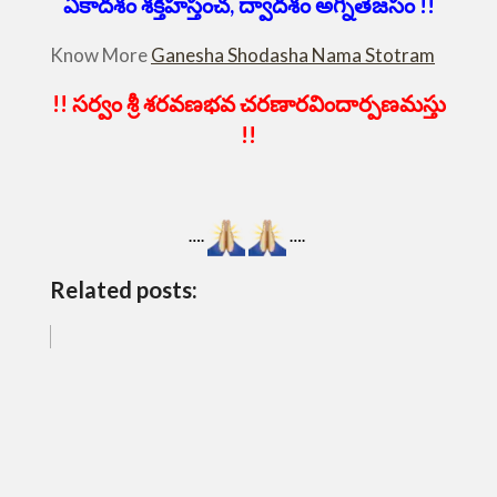
ఏకాదశం శక్తిహస్తంచ, ద్వాదశం అగ్నితేజసం !!
Know More
Ganesha Shodasha Nama Stotram
!! సర్వం శ్రీ శరవణభవ చరణారవిందార్పణమస్తు
!!
….
….
Related posts: