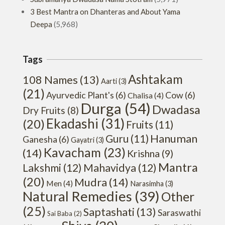
3 Best Mantra on Dhanteras and About Yama
Deepa
(5,968)
Tags
Ashtakam
108 Names
(13)
Aarti
(3)
(21)
Ayurvedic Plant's
(6)
Cow
(6)
Chalisa
(4)
Durga
(54)
Dwadasa
Dry Fruits
(8)
Ekadashi
(31)
(20)
Fruits
(11)
Hanuman
Guru
(11)
Ganesha
(6)
Gayatri
(3)
Kavacham
(23)
(14)
Krishna
(9)
Mantra
Lakshmi
(12)
Mahavidya
(12)
(20)
Mudra
(14)
Men
(4)
Narasimha
(3)
Natural Remedies
(39)
Other
(25)
Saptashati
(13)
Saraswathi
Sai Baba
(2)