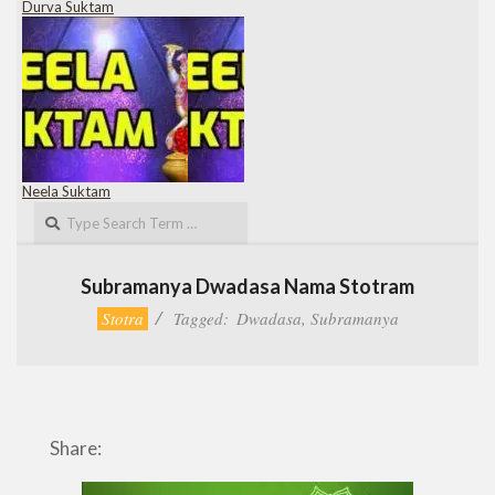
Durva Suktam
Neela Suktam
Search
Subramanya Dwadasa Nama Stotram
Stotra
Tagged:
Dwadasa
,
Subramanya
Share: