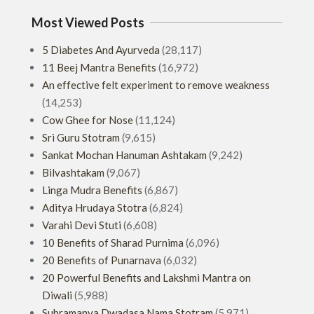
Most Viewed Posts
5 Diabetes And Ayurveda
(28,117)
11 Beej Mantra Benefits
(16,972)
An effective felt experiment to remove weakness
(14,253)
Cow Ghee for Nose
(11,124)
Sri Guru Stotram
(9,615)
Sankat Mochan Hanuman Ashtakam
(9,242)
Bilvashtakam
(9,067)
Linga Mudra Benefits
(6,867)
Aditya Hrudaya Stotra
(6,824)
Varahi Devi Stuti
(6,608)
10 Benefits of Sharad Purnima
(6,096)
20 Benefits of Punarnava
(6,032)
20 Powerful Benefits and Lakshmi Mantra on
Diwali
(5,988)
Subramanya Dwadasa Nama Stotram
(5,971)