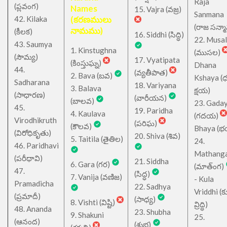
Raja
(ప్లవంగ)
Names
15. Vajra (వజ్ర)
Sanmana
42. Kilaka
(కరణములు
(రాజ సన్మ
నామము)
(కీలక)
16. Siddhi (సిద్ధి)
22. Musa
43. Saumya
1. Kinstughna
(ముసల)
(సౌమ్య)
17. Vyatipata
(కింస్తుఘ్న)
Dhana
44.
(వ్యతీపాత)
2. Bava (బవ)
Kshaya (
Sadharana
18. Variyana
3. Balava
క్షయ)
(సాధారణ)
(వారీయన)
(బాలవ)
23. Gada
45.
19. Paridha
4. Kaulava
(గదయ)
Virodhikruth
(పరిఘ)
(కౌలవ)
Bhaya (
(విరోధికృతు)
20. Shiva (శివ)
5. Taitila (తైతిల)
24.
46. Paridhavi
Mathang
(పరీధావి)
21. Siddha
6. Gara (గర)
(మాత్ంగ)
47.
(సిద్ధ)
7. Vanija (వణిజ)
- Kula
Pramadicha
22. Sadhya
Vriddhi (క
(ప్రమాదీ)
(సాధ్య)
8. Vishti (విష్టి)
వ్రిద్ధి)
48. Ananda
23. Shubha
9. Shakuni
25.
(ఆనంద)
(శుభ)