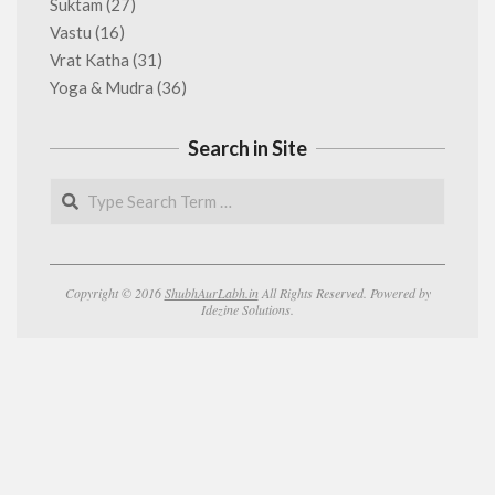
Suktam
(27)
Vastu
(16)
Vrat Katha
(31)
Yoga & Mudra
(36)
Search in Site
Search
Copyright © 2016
ShubhAurLabh.in
All Rights Reserved. Powered by
Idezine Solutions.