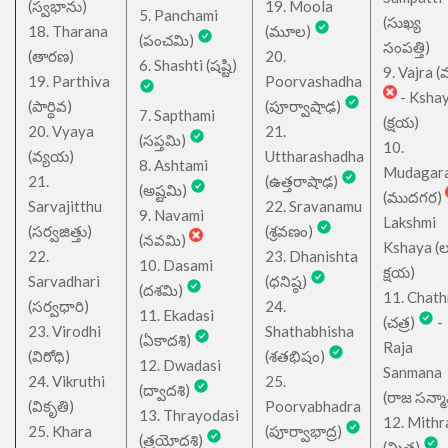
(స్వభాను)
19. Moola
5. Panchami
(సుఖ్య
18. Tharana
(మూల)
(పంచమి)
సంపత్తి)
(తారణ)
20.
6. Shashti (షష్టి)
9. Vajra (వ
19. Parthiva
Poorvashadha
- Ksha
(పార్థివ)
(పూర్వాషాఢ)
7. Sapthami
(క్షయ)
20. Vyaya
21.
(సప్తమి)
10.
(వ్యయ)
Uttharashadha
8. Ashtami
Mudagar
21.
(ఉత్తరాషాఢ)
(అష్టమి)
(ముదగర)
Sarvajitthu
22. Sravanamu
9. Navami
Lakshmi
(సర్వజిత్తు)
(శ్రవణం)
(నవమి)
Kshaya (లక్ష
22.
23. Dhanishta
10. Dasami
క్షయ)
Sarvadhari
(ధనిష్ఠ)
(దశమి)
11. Chath
(సర్వధారి)
24.
11. Ekadasi
(చత్ర)
-
23. Virodhi
Shathabhisha
(ఏకాదశి)
Raja
(విరోధి)
(శతభిషం)
12. Dwadasi
Sanmana
24. Vikruthi
25.
(ద్వాదశి)
(రాజ సన్మ
(వికృతి)
Poorvabhadra
13. Thrayodasi
12. Mithr
25. Khara
(పూర్వాభాద్ర)
(త్రయోదశి)
(మిత్ర)
-