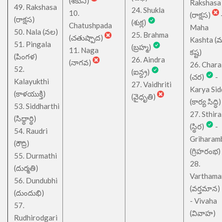
(శకుని)
Rakshasa
49. Rakshasa
24. Shukla
10.
(రాక్షస)
(రాక్షస)
(శుక్ల)
Chatushpada
Maha
50. Nala (నల)
25. Brahma
(చతుష్పాద)
Kashta (
51. Pingala
(బ్రహ్మ)
11. Naga
కష్ట)
(పింగళ)
26. Aindra
(నాగవ)
26. Chara
52.
(ఐన్ద్ర)
(చర)
-
Kalayukthi
27. Vaidhriti
Karya Sid
(కాళయుక్తి)
(వైధృతి)
(కార్య సిద్ధి)
53. Siddharthi
27. Sthira
(సిధ్ధార్థి)
(స్థిర)
-
54. Raudri
Griharam
(రౌద్రి)
(గ్రిహరంభ)
55. Durmathi
28.
(దుర్మతి)
Varthama
56. Dundubhi
(వర్తమాన)
(దుందుభి)
- Vivaha
57.
(వివాహ)
Rudhirodgari