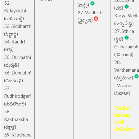
26. Chara
52.
(ఐన్ద్ర)
(చర)
-
Kalayukthi
27. Vaidhriti
Karya Siddh
(కాళయుక్తి)
(వైధృతి)
(కార్య సిద్ధి)
53. Siddharthi
27. Sthira
(సిధ్ధార్థి)
(స్థిర)
-
54. Raudri
Griharambh
(రౌద్రి)
(గ్రిహరంభ)
55. Durmathi
28.
(దుర్మతి)
Varthamana
56. Dundubhi
(వర్తమాన)
(దుందుభి)
- Vivaha
57.
(వివాహ)
Rudhirodgari
(రుధిరోద్గారి)
Zodiac
58.
Names
Rakthaksha
(రాశి
(రక్తాక్ష)
నామము)
59. Krodhana