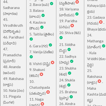
44.
(వ్యతీపాత)
2. Bava (బవ)
Kshaya (ధన
Sadharana
18. Variyana
3. Balava
క్షయ)
(సాధారణ)
(వారీయన)
(బాలవ)
23. Gadaya
45.
19. Paridha
4. Kaulava
(గదయ)
-
Virodhikruth
(పరిఘ)
(కౌలవ)
Bhaya (భయ
(విరోధికృతు)
20. Shiva (శివ)
5. Taitila (తైతిల)
24.
46. Paridhavi
Mathanga
(పరీధావి)
21. Siddha
6. Gara (గర)
(మాత్ంగ)
47.
(సిద్ధ)
7. Vanija (వణిజ)
- Kula
Pramadicha
22. Sadhya
Vriddhi (కుల
(ప్రమాదీ)
(సాధ్య)
8. Vishti (విష్టి)
వ్రిద్ధి)
48. Ananda
23. Shubha
9. Shakuni
25.
(ఆనంద)
(శుభ)
(శకుని)
Rakshasa
49. Rakshasa
24. Shukla
10.
(రాక్షస)
-
(రాక్షస)
(శుక్ల)
Chatushpada
Maha
50. Nala (నల)
25. Brahma
(చతుష్పాద)
Kashta (మహ
51. Pingala
(బ్రహ్మ)
11. Naga
కష్ట)
(పింగళ)
26. Aindra
(నాగవ)