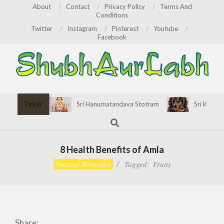
Skip
About
Contact
Privacy Policy
Terms And
Conditions
to
Twitter
Instagram
Pinterest
Youtube
content
Facebook
ShubhAurLabh
Primary
Ticker
Sri Hanumatandava Stotram
Sri Kirata
Navigation
Search
Menu
8 Health Benefits of Amla
Natural Remedies
Tagged:
Fruits
Share: