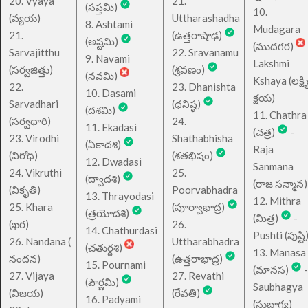
20. Vyaya
21.
(సప్తమి)
10.
(వ్యయ)
Uttharashadha
8. Ashtami
Mudagara
21.
(ఉత్తరాషాఢ)
(అష్టమి)
(ముదగర)
Sarvajitthu
22. Sravanamu
9. Navami
Lakshmi
(సర్వజిత్తు)
(శ్రవణం)
(నవమి)
Kshaya (లక్ష్మ
22.
23. Dhanishta
10. Dasami
క్షయ)
Sarvadhari
(ధనిష్ఠ)
(దశమి)
11. Chathra
(సర్వధారి)
24.
11. Ekadasi
(చత్ర)
-
23. Virodhi
Shathabhisha
(ఏకాదశి)
Raja
(విరోధి)
(శతభిషం)
12. Dwadasi
Sanmana
24. Vikruthi
25.
(ద్వాదశి)
(రాజ సన్మాన)
(వికృతి)
Poorvabhadra
13. Thrayodasi
12. Mithra
25. Khara
(పూర్వాభాద్ర)
(త్రయోదశి)
(మిత్ర)
-
(ఖర)
26.
14. Chathurdasi
Pushti (పుష్టి
26. Nandana (
Uttharabhadra
(చతుర్దశి)
13. Manasa
నందన)
(ఉత్తరాభాద్ర)
15. Pournami
(మానస)
-
27. Vijaya
27. Revathi
(పౌర్ణమి)
Saubhagya
(విజయ)
(రేవతి)
16. Padyami
(సుభాగ్య)