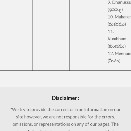
9. Dhanuss
(ధనస్సు)
10. Makara
(మకరము)
11.
Kumbham
(కుంభము)
12. Meena
(మీనం)
Disclaimer :
"We try to provide the correct or true information on our
site however, we are not responsible for the errors,
omissions, or representations on any of our pages. The