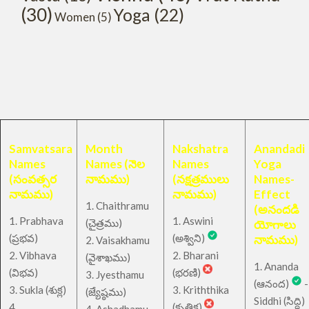
(30)
Yoga
(22)
Women
(5)
Samvatsara
Month
Nakshatra
Anandadi
Names
Names (నెల
Names
Yoga
(సంవత్సర
నామము)
(నక్షత్రములు
Names-
నామము)
నామము)
Effect
1. Chaithramu
(అనందడి
1. Prabhava
1. Aswini
చైత్రము
(
)
యోగాలు
(ప్రభవ)
(అశ్విని)
నామము)
2. Vaisakhamu
2. Vibhava
2. Bharani
(వైశాఖము)
1. Ananda
(విభవ)
(భరణి)
3. Jyesthamu
(ఆనంద)
-
3. Sukla (శుక్ల)
3. Kriththika
(జ్యేష్ఠము)
Siddhi (సిద్ధి)
4.
(కృత్తిక)