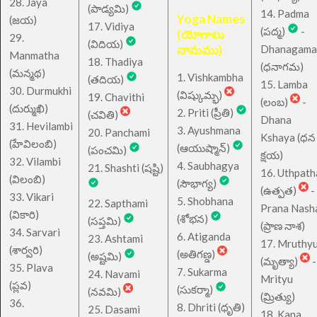
28. Jaya
(పాడ్యమి)
14. Padma
Yoga Names
(జయ)
17. Vidiya
(పద్మ)
-
(యోగాలు
29.
(విదియ)
నామము)
Dhanagama
Manmatha
18. Thadiya
(ధనాగమ)
(మన్మథ)
1. Vishkambha
(తదియ)
15. Lamba
30. Durmukhi
(విష్కుమ్భ)
19. Chavithi
(లంబ)
-
(దుర్ముఖి)
2. Priti (ప్రీతి)
(చవితి)
Dhana
31. Hevilambi
3. Ayushmana
20. Panchami
Kshaya (ధన
(హేవిలంబి)
(ఆయుష్మాన్)
(పంచమి)
క్షయ)
32. Vilambi
4. Saubhagya
21. Shashti (షష్టి)
16. Uthpath
(విలంబి)
(సౌభాగ్య)
(ఉత్పత)
-
33. Vikari
5. Shobhana
22. Sapthami
Prana Nash
(వికారి)
(శోభన)
(సప్తమి)
(ప్రాణ నాశ)
34. Sarvari
6. Atiganda
23. Ashtami
17. Mruthy
(శార్వరి)
(అతిగణ్డ)
(అష్టమి)
(మృత్యా)
-
35. Plava
7. Sukarma
24. Navami
Mrityu
(ప్లవ)
(సుకర్మా)
(నవమి)
(మ్రిత్యు)
36.
8. Dhriti (ధృతి)
25. Dasami
18. Kana