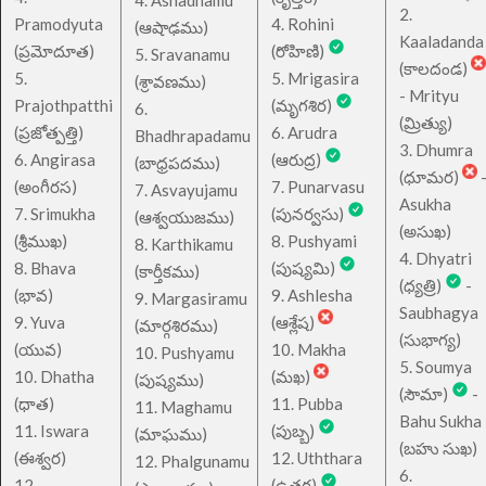
4. Ashadhamu
2.
Pramodyuta
4. Rohini
(ఆషాఢము)
Kaaladanda
(ప్రమోదూత)
(రోహిణి)
5. Sravanamu
(కాలదండ)
5.
5. Mrigasira
(శ్రావణము)
- Mrityu
Prajothpatthi
(మృగశిర)
6.
(మ్రిత్యు)
(ప్రజోత్పత్తి)
6. Arudra
Bhadhrapadamu
3. Dhumra
6. Angirasa
(ఆరుద్ర)
(బాధ్రపదము)
(ధూమర)
(అంగీరస)
7. Punarvasu
7. Asvayujamu
Asukha
7. Srimukha
(పునర్వసు)
(ఆశ్వయుజము)
(అసుఖ)
(శ్రీముఖ)
8. Pushyami
8. Karthikamu
4. Dhyatri
8. Bhava
(పుష్యమి)
(కార్తీకము)
(ధ్యత్రి)
-
(భావ)
9. Ashlesha
9. Margasiramu
Saubhagya
9. Yuva
(ఆశ్లేష)
(మార్గశిరము)
(సుభాగ్య)
(యువ)
10. Makha
10. Pushyamu
5. Soumya
10. Dhatha
(మఖ)
(పుష్యము)
(సౌమా)
-
(ధాత)
11. Pubba
11. Maghamu
Bahu Sukha
11. Iswara
(పుబ్బ)
(మాఘము)
(బహు సుఖ)
(ఈశ్వర)
12. Uththara
12. Phalgunamu
6.
12.
(ఉత్తర)