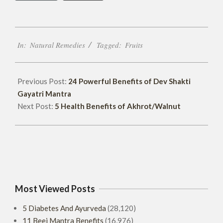
2018-
In:
Natural Remedies
Tagged:
Fruits
05-
05
Previous Post:
24 Powerful Benefits of Dev Shakti
Gayatri Mantra
Next Post:
5 Health Benefits of Akhrot/Walnut
Most Viewed Posts
5 Diabetes And Ayurveda
(28,120)
11 Beej Mantra Benefits
(16,976)