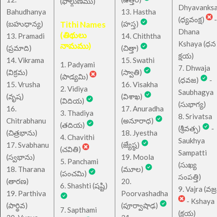
(ఫాల్గుణము)
Dhyavanks
Bahudhanya
13. Hastha
(ధ్యవంక్ష)
-
(బహుధాన్య)
Tithi Names
(హస్త)
Dhana
(తిథులు
13. Pramadi
14. Chiththa
Kshaya (ధన
నామము)
(ప్రమాది)
(చిత్తా)
క్షయ)
14. Vikrama
15. Swathi
1. Padyami
7. Dhwaja
(విక్రమ)
(స్వాతి)
(పాడ్యమి)
(ధవజ)
-
15. Vrusha
16. Visakha
2. Vidiya
Saubhagya
(వృష)
(విశాఖ)
(విదియ)
(సుభాగ్య)
16.
17. Anuradha
3. Thadiya
8. Srivatsa
Chitrabhanu
(అనూరాధ)
(తదియ)
(శ్రీవత్స)
-
(చిత్రభాను)
18. Jyestha
4. Chavithi
Saukhya
17. Svabhanu
(జ్యేష్ఠ)
(చవితి)
Sampatti
(స్వభాను)
19. Moola
5. Panchami
(సుఖ్య
18. Tharana
(మూల)
(పంచమి)
సంపత్తి)
(తారణ)
20.
6. Shashti (షష్టి)
9. Vajra (వజ్ర
19. Parthiva
Poorvashadha
- Kshaya
(పార్థివ)
(పూర్వాషాఢ)
7. Sapthami
(క్షయ)