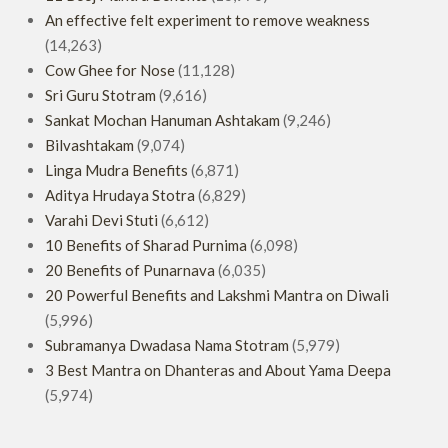
An effective felt experiment to remove weakness
(14,263)
Cow Ghee for Nose
(11,128)
Sri Guru Stotram
(9,616)
Sankat Mochan Hanuman Ashtakam
(9,246)
Bilvashtakam
(9,074)
Linga Mudra Benefits
(6,871)
Aditya Hrudaya Stotra
(6,829)
Varahi Devi Stuti
(6,612)
10 Benefits of Sharad Purnima
(6,098)
20 Benefits of Punarnava
(6,035)
20 Powerful Benefits and Lakshmi Mantra on Diwali
(5,996)
Subramanya Dwadasa Nama Stotram
(5,979)
3 Best Mantra on Dhanteras and About Yama Deepa
(5,974)