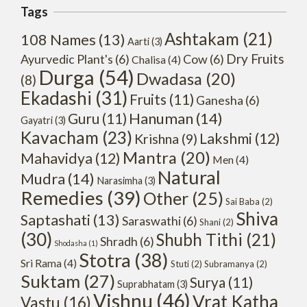
Tags
Ashtakam
(21)
108 Names
(13)
Aarti
(3)
Dry Fruits
Ayurvedic Plant's
(6)
Cow
(6)
Chalisa
(4)
Durga
(54)
Dwadasa
(20)
(8)
Ekadashi
(31)
Fruits
(11)
Ganesha
(6)
Hanuman
(14)
Guru
(11)
Gayatri
(3)
Kavacham
(23)
Lakshmi
(12)
Krishna
(9)
Mantra
(20)
Mahavidya
(12)
Men
(4)
Natural
Mudra
(14)
Narasimha
(3)
Remedies
(39)
Other
(25)
Sai Baba
(2)
Shiva
Saptashati
(13)
Saraswathi
(6)
Shani
(2)
(30)
Shubh Tithi
(21)
Shradh
(6)
Shodasha
(1)
Stotra
(38)
Sri Rama
(4)
Stuti
(2)
Subramanya
(2)
Suktam
(27)
Surya
(11)
Suprabhatam
(3)
Vishnu
(46)
Vrat Katha
Vastu
(16)