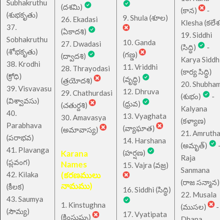
Subhakruthu
(దశమి)
(కాన)
-
(శుభకృతు)
9. Shula (శూల)
26. Ekadasi
Klesha (కలేశ
37.
(ఏకాదశి)
19. Siddhi
Sobhakruthu
10. Ganda
27. Dwadasi
(సిద్ధి)
-
(శోభకృతు)
(గణ్డ)
(ద్వాదశి)
Karya Siddh
38. Krodhi
11. Vriddhi
28. Thrayodasi
(కార్య సిద్ధి)
(క్రోధి)
(వృద్ధి)
(త్రయోదశి)
20. Shubha
39. Visvavasu
12. Dhruva
29. Chathurdasi
(శుభం)
-
(విశ్వావసు)
(ధ్రువ)
(చతుర్దశి)
Kalyana
40.
13. Vyaghata
30. Amavasya
(కళ్యాణ)
Parabhava
(వ్యాఘాత)
(అమావాస్య)
21. Amruth
(పరాభవ)
14. Harshana
(అమృత్)
41. Plavanga
Karana
(హర్షణ)
Raja
(ప్లవంగ)
Names
15. Vajra (వజ్ర)
Sanmana
42. Kilaka
(కరణములు
(రాజ సన్మాన)
నామము)
(కీలక)
16. Siddhi (సిద్ధి)
22. Musala
43. Saumya
1. Kinstughna
(ముసల)
-
(సౌమ్య)
17. Vyatipata
(కింస్తుఘ్న)
Dhana