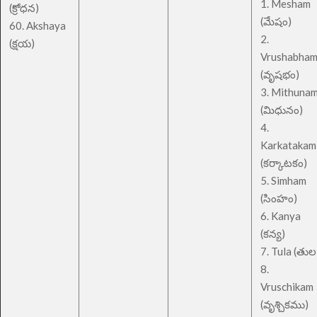
1. Mesham
(క్రోధన)
(మేషం)
60. Akshaya
2.
(క్షయ)
Vrushabha
(వృషభం)
3. Mithuna
(మిధునం)
4.
Karkatakam
(కర్కాటకం)
5. Simham
(సింహం)
6. Kanya
(కన్య)
7. Tula (తుల
8.
Vruschikam
(వృశ్చికము)