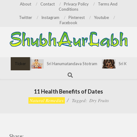
Skip
About
Contact
Privacy Policy
Terms And
Conditions
to
Twitter
Instagram
Pinterest
Youtube
content
Facebook
ShubhAurLabh
Primary
Ticker
Sri Hanumatandava Stotram
Sri Kirata
Navigation
Search
Menu
11 Health Benefits of Dates
Natural Remedies
Tagged:
Dry Fruits
Share: