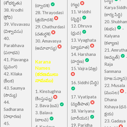
(సిద్ధి)
-
(శోభకృతు)
(గణ్డ)
(ద్వాదశి)
Karya Siddh
38. Krodhi
11. Vriddhi
28. Thrayodasi
(కార్య సిద్ధి)
(క్రోధి)
(వృద్ధి)
(త్రయోదశి)
20. Shubha
39. Visvavasu
12. Dhruva
29. Chathurdasi
(శుభం)
-
(విశ్వావసు)
(ధ్రువ)
(చతుర్దశి)
Kalyana
40.
13. Vyaghata
30. Amavasya
(కళ్యాణ)
Parabhava
(వ్యాఘాత)
(అమావాస్య)
21. Amruth
(పరాభవ)
14. Harshana
(అమృత్)
41. Plavanga
Karana
(హర్షణ)
Raja
(ప్లవంగ)
Names
15. Vajra (వజ్ర)
Sanmana
42. Kilaka
(కరణములు
(రాజ సన్మాన)
నామము)
(కీలక)
16. Siddhi (సిద్ధి)
22. Musala
43. Saumya
1. Kinstughna
(ముసల)
-
(సౌమ్య)
17. Vyatipata
(కింస్తుఘ్న)
Dhana
44.
(వ్యతీపాత)
2. Bava (బవ)
Kshaya (ధన
Sadharana
18. Variyana
3. Balava
క్షయ)
(సాధారణ)
(వారీయన)
(బాలవ)
23. Gadaya
45.
19. Paridha
4. Kaulava