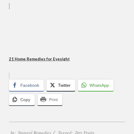
21 Home Remedies for Eyesight
Facebook
Twitter
WhatsApp
Copy
Print
2017-
In:
Natural Remedies
Tagged:
Dry Fruits
10-