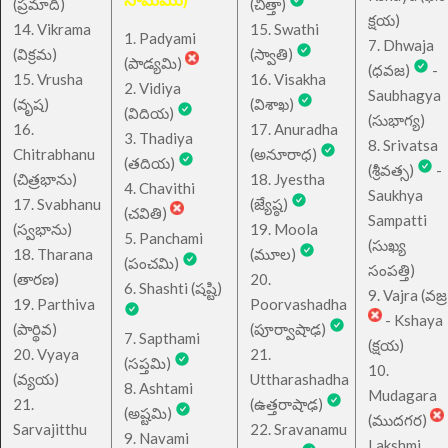
(ప్రమాది)
(చిత్తా)
క్షయ)
14. Vikrama
15. Swathi
1. Padyami
7. Dhwaja
(విక్రమ)
(స్వాతి)
(పాడ్యమి)
(ధవజ)
-
15. Vrusha
16. Visakha
2. Vidiya
Saubhagya
(వృష)
(విశాఖ)
(విదియ)
(సుభాగ్య)
16.
17. Anuradha
3. Thadiya
8. Srivatsa
Chitrabhanu
(అనూరాధ)
(తదియ)
(శ్రీవత్స)
-
(చిత్రభాను)
18. Jyestha
4. Chavithi
Saukhya
17. Svabhanu
(జ్యేష్ఠ)
(చవితి)
Sampatti
(స్వభాను)
19. Moola
5. Panchami
(సుఖ్య
18. Tharana
(మూల)
(పంచమి)
సంపత్తి)
(తారణ)
20.
6. Shashti (షష్టి)
9. Vajra (వజ్ర
19. Parthiva
Poorvashadha
- Kshaya
(పార్థివ)
(పూర్వాషాఢ)
7. Sapthami
(క్షయ)
20. Vyaya
21.
(సప్తమి)
10.
(వ్యయ)
Uttharashadha
8. Ashtami
Mudagara
21.
(ఉత్తరాషాఢ)
(అష్టమి)
(ముదగర)
Sarvajitthu
22. Sravanamu
9. Navami
Lakshmi