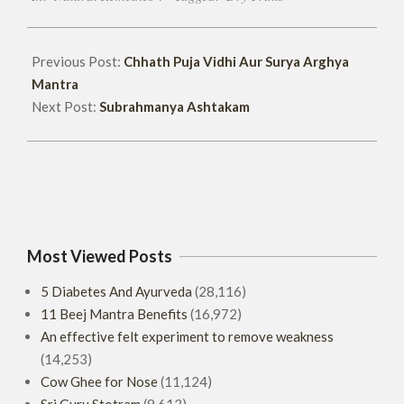
26
Previous Post:
Chhath Puja Vidhi Aur Surya Arghya
Mantra
Next Post:
Subrahmanya Ashtakam
Most Viewed Posts
5 Diabetes And Ayurveda
(28,116)
11 Beej Mantra Benefits
(16,972)
An effective felt experiment to remove weakness
(14,253)
Cow Ghee for Nose
(11,124)