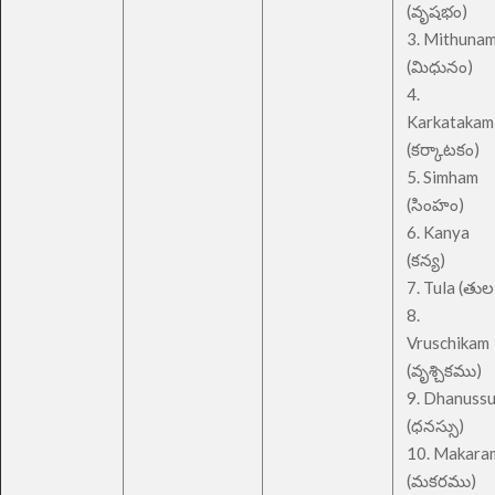
(వృషభం)
3. Mithuna
(మిధునం)
4.
Karkatakam
(కర్కాటకం)
5. Simham
(సింహం)
6. Kanya
(కన్య)
7. Tula (తుల
8.
Vruschikam
(వృశ్చికము)
9. Dhanuss
(ధనస్సు)
10. Makara
(మకరము)