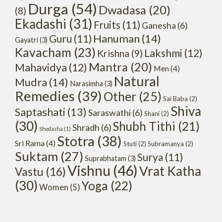
Durga
(54)
Dwadasa
(20)
(8)
Ekadashi
(31)
Fruits
(11)
Ganesha
(6)
Hanuman
(14)
Guru
(11)
Gayatri
(3)
Kavacham
(23)
Lakshmi
(12)
Krishna
(9)
Mantra
(20)
Mahavidya
(12)
Men
(4)
Natural
Mudra
(14)
Narasimha
(3)
Remedies
(39)
Other
(25)
Sai Baba
(2)
Shiva
Saptashati
(13)
Saraswathi
(6)
Shani
(2)
(30)
Shubh Tithi
(21)
Shradh
(6)
Shodasha
(1)
Stotra
(38)
Sri Rama
(4)
Stuti
(2)
Subramanya
(2)
Suktam
(27)
Surya
(11)
Suprabhatam
(3)
Vishnu
(46)
Vrat Katha
Vastu
(16)
(30)
Yoga
(22)
Women
(5)