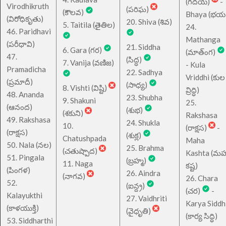
(గదయ)
-
Virodhikruth
(పరిఘ)
(కౌలవ)
Bhaya (భయ
(విరోధికృతు)
20. Shiva (శివ)
5. Taitila (తైతిల)
24.
46. Paridhavi
Mathanga
(పరీధావి)
21. Siddha
6. Gara (గర)
(మాత్ంగ)
47.
(సిద్ధ)
7. Vanija (వణిజ)
- Kula
Pramadicha
22. Sadhya
Vriddhi (కుల
(ప్రమాదీ)
(సాధ్య)
8. Vishti (విష్టి)
వ్రిద్ధి)
48. Ananda
23. Shubha
9. Shakuni
25.
(ఆనంద)
(శుభ)
(శకుని)
Rakshasa
49. Rakshasa
24. Shukla
10.
(రాక్షస)
-
(రాక్షస)
(శుక్ల)
Chatushpada
Maha
50. Nala (నల)
25. Brahma
(చతుష్పాద)
Kashta (మహ
51. Pingala
(బ్రహ్మ)
11. Naga
కష్ట)
(పింగళ)
26. Aindra
(నాగవ)
26. Chara
52.
(ఐన్ద్ర)
(చర)
-
Kalayukthi
27. Vaidhriti
Karya Siddh
(కాళయుక్తి)
(వైధృతి)
(కార్య సిద్ధి)
53. Siddharthi