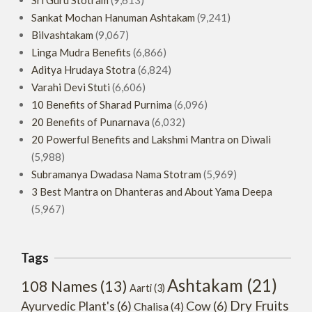
Sri Guru Stotram
(9,613)
Sankat Mochan Hanuman Ashtakam
(9,241)
Bilvashtakam
(9,067)
Linga Mudra Benefits
(6,866)
Aditya Hrudaya Stotra
(6,824)
Varahi Devi Stuti
(6,606)
10 Benefits of Sharad Purnima
(6,096)
20 Benefits of Punarnava
(6,032)
20 Powerful Benefits and Lakshmi Mantra on Diwali
(5,988)
Subramanya Dwadasa Nama Stotram
(5,969)
3 Best Mantra on Dhanteras and About Yama Deepa
(5,967)
Tags
Ashtakam
(21)
108 Names
(13)
Aarti
(3)
Dry Fruits
Ayurvedic Plant's
(6)
Cow
(6)
Chalisa
(4)