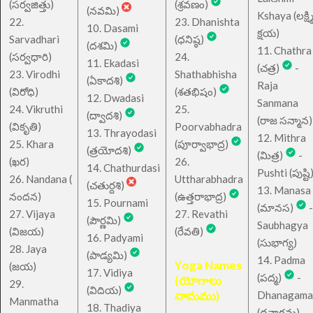
(సర్వజిత్తు)
(శ్రవణం)
(నవమి)
Kshaya (లక్ష్మ
22.
23. Dhanishta
10. Dasami
క్షయ)
Sarvadhari
(ధనిష్ఠ)
(దశమి)
11. Chathra
(సర్వధారి)
24.
11. Ekadasi
(చత్ర)
-
23. Virodhi
Shathabhisha
(ఏకాదశి)
Raja
(విరోధి)
(శతభిషం)
12. Dwadasi
Sanmana
24. Vikruthi
25.
(ద్వాదశి)
(రాజ సన్మాన)
(వికృతి)
Poorvabhadra
13. Thrayodasi
12. Mithra
25. Khara
(పూర్వాభాద్ర)
(త్రయోదశి)
(మిత్ర)
-
(ఖర)
26.
14. Chathurdasi
Pushti (పుష్టి
26. Nandana (
Uttharabhadra
(చతుర్దశి)
13. Manasa
నందన)
(ఉత్తరాభాద్ర)
15. Pournami
(మానస)
-
27. Vijaya
27. Revathi
(పౌర్ణమి)
Saubhagya
(విజయ)
(రేవతి)
16. Padyami
(సుభాగ్య)
28. Jaya
(పాడ్యమి)
14. Padma
Yoga Names
(జయ)
17. Vidiya
(పద్మ)
-
(యోగాలు
29.
(విదియ)
నామము)
Dhanagama
Manmatha
18. Thadiya
(ధనాగమ)