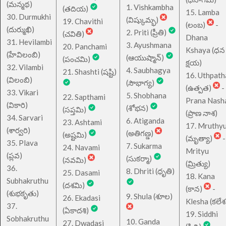
(మన్మథ)
1. Vishkambha
(తదియ)
15. Lamba
30. Durmukhi
(విష్కుమ్భ)
19. Chavithi
(లంబ)
-
(దుర్ముఖి)
2. Priti (ప్రీతి)
(చవితి)
Dhana
31. Hevilambi
3. Ayushmana
20. Panchami
Kshaya (ధన
(హేవిలంబి)
(ఆయుష్మాన్)
(పంచమి)
క్షయ)
32. Vilambi
4. Saubhagya
21. Shashti (షష్టి)
16. Uthpath
(విలంబి)
(సౌభాగ్య)
(ఉత్పత)
-
33. Vikari
5. Shobhana
22. Sapthami
Prana Nash
(వికారి)
(శోభన)
(సప్తమి)
(ప్రాణ నాశ)
34. Sarvari
6. Atiganda
23. Ashtami
17. Mruthy
(శార్వరి)
(అతిగణ్డ)
(అష్టమి)
(మృత్యా)
-
35. Plava
7. Sukarma
24. Navami
Mrityu
(ప్లవ)
(సుకర్మా)
(నవమి)
(మ్రిత్యు)
36.
8. Dhriti (ధృతి)
25. Dasami
18. Kana
Subhakruthu
(దశమి)
(కాన)
-
(శుభకృతు)
9. Shula (శూల)
26. Ekadasi
Klesha (కలేశ
37.
(ఏకాదశి)
19. Siddhi
Sobhakruthu
10. Ganda
27. Dwadasi