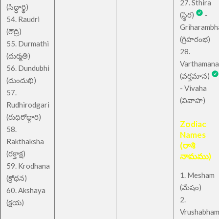
27. Sthira
(సిధ్ధార్థి)
(స్థిర)
-
54. Raudri
Griharambh
(రౌద్రి)
(గ్రిహరంభ)
55. Durmathi
28.
(దుర్మతి)
Varthamana
56. Dundubhi
(వర్తమాన)
(దుందుభి)
- Vivaha
57.
(వివాహ)
Rudhirodgari
(రుధిరోద్గారి)
Zodiac
58.
Names
Rakthaksha
(రాశి
(రక్తాక్ష)
నామము)
59. Krodhana
1. Mesham
(క్రోధన)
(మేషం)
60. Akshaya
2.
(క్షయ)
Vrushabha