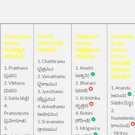
Samvatsara
Month
Nakshatra
Anandadi
Names
Names (నెల
Names
Yoga
(సంవత్సర
నామము)
(నక్షత్రములు
Names-
నామము)
నామము)
Effect
1. Chaithramu
(అనందడి
1. Prabhava
1. Aswini
చైత్రము
(
)
యోగాలు
(ప్రభవ)
(అశ్విని)
నామము)
2. Vaisakhamu
2. Vibhava
2. Bharani
(వైశాఖము)
1. Ananda
(విభవ)
(భరణి)
3. Jyesthamu
(ఆనంద)
-
3. Sukla (శుక్ల)
3. Kriththika
(జ్యేష్ఠము)
Siddhi (సిద్ధి)
4.
(కృత్తిక)
4. Ashadhamu
2.
Pramodyuta
4. Rohini
(ఆషాఢము)
Kaaladanda
(ప్రమోదూత)
(రోహిణి)
5. Sravanamu
(కాలదండ)
5.
5. Mrigasira
(శ్రావణము)
- Mrityu