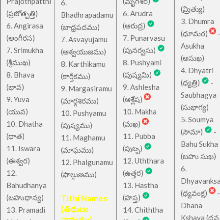
Prajothpatthi
(మృగశిర)
6.
(మ్రిత్యు)
(ప్రజోత్పత్తి)
6. Arudra
Bhadhrapadamu
3. Dhumra
6. Angirasa
(ఆరుద్ర)
(బాధ్రపదము)
(ధూమర)
(అంగీరస)
7. Punarvasu
7. Asvayujamu
Asukha
7. Srimukha
(పునర్వసు)
(ఆశ్వయుజము)
(అసుఖ)
(శ్రీముఖ)
8. Pushyami
8. Karthikamu
4. Dhyatri
8. Bhava
(పుష్యమి)
(కార్తీకము)
(ధ్యత్రి)
-
(భావ)
9. Ashlesha
9. Margasiramu
Saubhagya
9. Yuva
(ఆశ్లేష)
(మార్గశిరము)
(సుభాగ్య)
(యువ)
10. Makha
10. Pushyamu
5. Soumya
10. Dhatha
(మఖ)
(పుష్యము)
(సౌమా)
-
(ధాత)
11. Pubba
11. Maghamu
Bahu Sukha
11. Iswara
(పుబ్బ)
(మాఘము)
(బహు సుఖ)
(ఈశ్వర)
12. Uththara
12. Phalgunamu
6.
12.
(ఉత్తర)
(ఫాల్గుణము)
Dhyavanks
Bahudhanya
13. Hastha
(ధ్యవంక్ష)
-
(బహుధాన్య)
Tithi Names
(హస్త)
Dhana
(తిథులు
13. Pramadi
14. Chiththa
Kshaya (ధన
నామము)