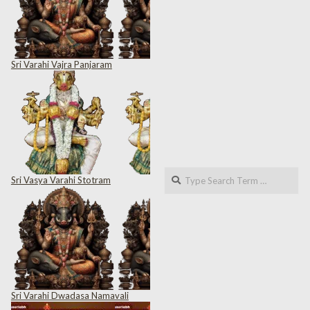
Sri Varahi Vajra Panjaram
Search
Sri Vasya Varahi Stotram
Sri Varahi Dwadasa Namavali