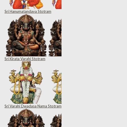
Sri Hanumatandava Stotram
Sri Kirata Varahi Stotram
Sri Varahi Dwadasa Nama Stotram