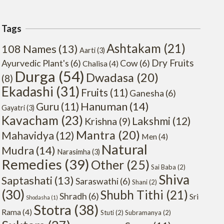
Tags
Ashtakam
(21)
108 Names
(13)
Aarti
(3)
Dry Fruits
Ayurvedic Plant's
(6)
Cow
(6)
Chalisa
(4)
Durga
(54)
Dwadasa
(20)
(8)
Ekadashi
(31)
Fruits
(11)
Ganesha
(6)
Hanuman
(14)
Guru
(11)
Gayatri
(3)
Kavacham
(23)
Lakshmi
(12)
Krishna
(9)
Mantra
(20)
Mahavidya
(12)
Men
(4)
Natural
Mudra
(14)
Narasimha
(3)
Remedies
(39)
Other
(25)
Sai Baba
(2)
Shiva
Saptashati
(13)
Saraswathi
(6)
Shani
(2)
(30)
Shubh Tithi
(21)
Shradh
(6)
Sri
Shodasha
(1)
Stotra
(38)
Rama
(4)
Stuti
(2)
Subramanya
(2)