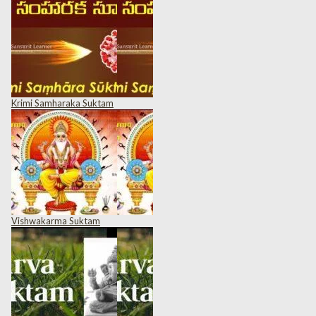
Krimi Samharaka Suktam
Vishwakarma Suktam