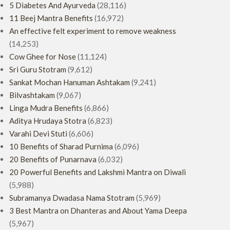
5 Diabetes And Ayurveda
(28,116)
11 Beej Mantra Benefits
(16,972)
An effective felt experiment to remove weakness
(14,253)
Cow Ghee for Nose
(11,124)
Sri Guru Stotram
(9,612)
Sankat Mochan Hanuman Ashtakam
(9,241)
Bilvashtakam
(9,067)
Linga Mudra Benefits
(6,866)
Aditya Hrudaya Stotra
(6,823)
Varahi Devi Stuti
(6,606)
10 Benefits of Sharad Purnima
(6,096)
20 Benefits of Punarnava
(6,032)
20 Powerful Benefits and Lakshmi Mantra on Diwali
(5,988)
Subramanya Dwadasa Nama Stotram
(5,969)
3 Best Mantra on Dhanteras and About Yama Deepa
(5,967)