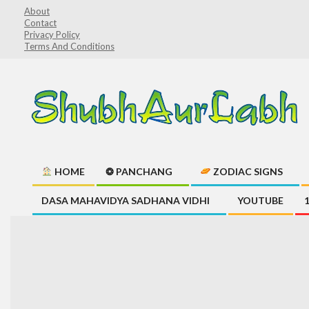
Skip
About
Contact
to
Privacy Policy
content
Terms And Conditions
ShubhAurLabh
HOME
❂ PANCHANG
ZODIAC SIGNS
Primary
DASA MAHAVIDYA SADHANA VIDHI
YOUTUBE
Navigation
Menu