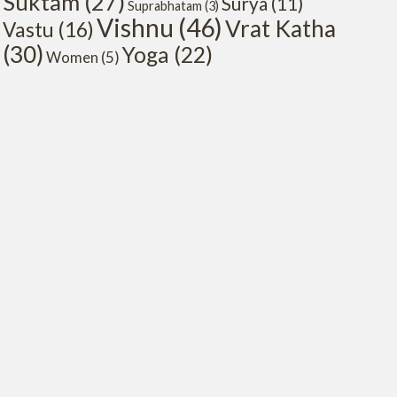
Suktam
(27)
Surya
(11)
Suprabhatam
(3)
Vishnu
(46)
Vrat Katha
Vastu
(16)
(30)
Yoga
(22)
Women
(5)