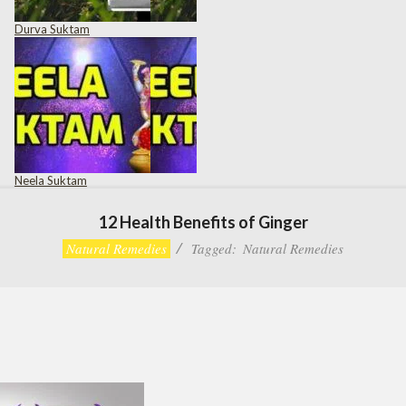
Durva Suktam
Neela Suktam
12 Health Benefits of Ginger
Natural Remedies
Tagged:
Natural Remedies