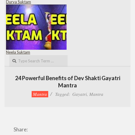
Durva Suktam
Neela Suktam
Search
24 Powerful Benefits of Dev Shakti Gayatri
Mantra
Mantra
Tagged:
Gayatri
,
Mantra
Share: