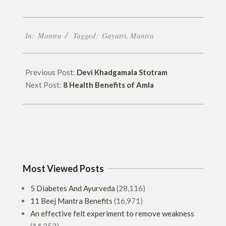
2018-
In:
Mantra
Tagged:
Gayatri
,
Mantra
05-
04
Previous Post:
Devi Khadgamala Stotram
Next Post:
8 Health Benefits of Amla
Most Viewed Posts
5 Diabetes And Ayurveda
(28,116)
11 Beej Mantra Benefits
(16,971)
An effective felt experiment to remove weakness