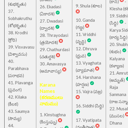
(కాన)
-
(శుభకృతు)
9. Shula (శూల)
26. Ekadasi
Klesha (కల
37.
(ఏకాదశి)
19. Siddhi
Sobhakruthu
10. Ganda
27. Dwadasi
(సిద్ధి)
-
(శోభకృతు)
(గణ్డ)
(ద్వాదశి)
Karya Sid
38. Krodhi
11. Vriddhi
28. Thrayodasi
(కార్య సిద్ధి)
(క్రోధి)
(వృద్ధి)
(త్రయోదశి)
20. Shub
39. Visvavasu
12. Dhruva
29. Chathurdasi
(శుభం)
(విశ్వావసు)
(ధ్రువ)
(చతుర్దశి)
Kalyana
40.
13. Vyaghata
30. Amavasya
(కళ్యాణ)
Parabhava
(వ్యాఘాత)
(అమావాస్య)
21. Amru
(పరాభవ)
14. Harshana
(అమృత్)
41. Plavanga
Karana
(హర్షణ)
Raja
(ప్లవంగ)
Names
15. Vajra (వజ్ర)
Sanmana
42. Kilaka
(కరణములు
(రాజ సన్మ
నామము)
(కీలక)
16. Siddhi (సిద్ధి)
22. Musa
43. Saumya
1. Kinstughna
(ముసల)
(సౌమ్య)
17. Vyatipata
(కింస్తుఘ్న)
Dhana
44.
(వ్యతీపాత)