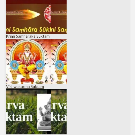
Krimi Samharaka Suktam
Vishwakarma Suktam