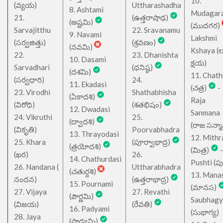
10.
(వ్యయ)
Uttharashadha
8. Ashtami
Mudagar
21.
(ఉత్తరాషాఢ)
(అష్టమి)
(ముదగర)
Sarvajitthu
22. Sravanamu
9. Navami
Lakshmi
(సర్వజిత్తు)
(శ్రవణం)
(నవమి)
Kshaya (లక్ష
22.
23. Dhanishta
10. Dasami
క్షయ)
Sarvadhari
(ధనిష్ఠ)
(దశమి)
11. Chath
(సర్వధారి)
24.
11. Ekadasi
(చత్ర)
-
23. Virodhi
Shathabhisha
(ఏకాదశి)
Raja
(విరోధి)
(శతభిషం)
12. Dwadasi
Sanmana
24. Vikruthi
25.
(ద్వాదశి)
(రాజ సన్మ
(వికృతి)
Poorvabhadra
13. Thrayodasi
12. Mithr
25. Khara
(పూర్వాభాద్ర)
(త్రయోదశి)
(మిత్ర)
-
(ఖర)
26.
14. Chathurdasi
Pushti (పుష్
26. Nandana (
Uttharabhadra
(చతుర్దశి)
13. Mana
నందన)
(ఉత్తరాభాద్ర)
15. Pournami
(మానస)
27. Vijaya
27. Revathi
(పౌర్ణమి)
Saubhagy
(విజయ)
(రేవతి)
16. Padyami
(సుభాగ్య)
28. Jaya
(పాడ్యమి)