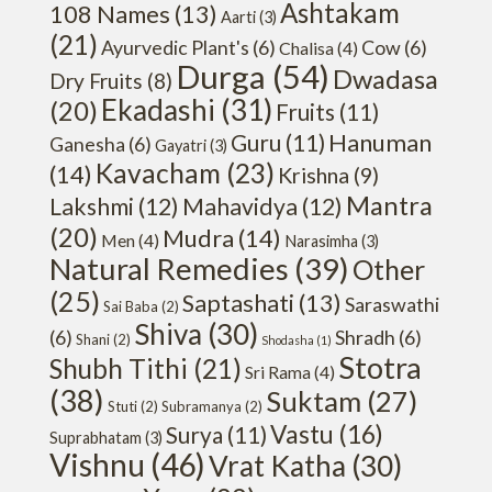
Ashtakam
108 Names
(13)
Aarti
(3)
(21)
Ayurvedic Plant's
(6)
Cow
(6)
Chalisa
(4)
Durga
(54)
Dwadasa
Dry Fruits
(8)
Ekadashi
(31)
(20)
Fruits
(11)
Hanuman
Guru
(11)
Ganesha
(6)
Gayatri
(3)
Kavacham
(23)
(14)
Krishna
(9)
Mantra
Lakshmi
(12)
Mahavidya
(12)
(20)
Mudra
(14)
Men
(4)
Narasimha
(3)
Natural Remedies
(39)
Other
(25)
Saptashati
(13)
Saraswathi
Sai Baba
(2)
Shiva
(30)
(6)
Shradh
(6)
Shani
(2)
Shodasha
(1)
Stotra
Shubh Tithi
(21)
Sri Rama
(4)
(38)
Suktam
(27)
Stuti
(2)
Subramanya
(2)
Vastu
(16)
Surya
(11)
Suprabhatam
(3)
Vishnu
(46)
Vrat Katha
(30)