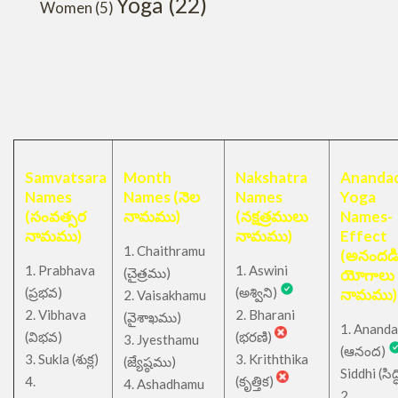
Yoga
(22)
Women
(5)
Samvatsara
Month
Nakshatra
Anandad
Names
Names (నెల
Names
Yoga
(సంవత్సర
నామము)
(నక్షత్రములు
Names-
నామము)
నామము)
Effect
1. Chaithramu
(అనందడ
1. Prabhava
1. Aswini
చైత్రము
(
)
యోగాలు
(ప్రభవ)
(అశ్విని)
నామము)
2. Vaisakhamu
2. Vibhava
2. Bharani
(వైశాఖము)
1. Ananda
(విభవ)
(భరణి)
3. Jyesthamu
(ఆనంద)
3. Sukla (శుక్ల)
3. Kriththika
(జ్యేష్ఠము)
Siddhi (సిద్ధ
4.
(కృత్తిక)
4. Ashadhamu
2.