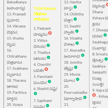
Bahudhanya
13. Hastha
(ధ్యవంక్ష)
(బహుధాన్య)
Tithi Names
(హస్త)
Dhana
(తిథులు
13. Pramadi
14. Chiththa
Kshaya (
నామము)
(ప్రమాది)
(చిత్తా)
క్షయ)
14. Vikrama
15. Swathi
1. Padyami
7. Dhwaj
(విక్రమ)
(స్వాతి)
(పాడ్యమి)
(ధవజ)
15. Vrusha
16. Visakha
2. Vidiya
Saubhagy
(వృష)
(విశాఖ)
(విదియ)
(సుభాగ్య)
16.
17. Anuradha
3. Thadiya
8. Srivats
Chitrabhanu
(అనూరాధ)
(తదియ)
(శ్రీవత్స)
(చిత్రభాను)
18. Jyestha
4. Chavithi
Saukhya
17. Svabhanu
(జ్యేష్ఠ)
(చవితి)
Sampatti
(స్వభాను)
19. Moola
5. Panchami
(సుఖ్య
18. Tharana
(మూల)
(పంచమి)
సంపత్తి)
(తారణ)
20.
6. Shashti (షష్టి)
9. Vajra (వ
19. Parthiva
Poorvashadha
- Ksha
(పార్థివ)
(పూర్వాషాఢ)
7. Sapthami
(క్షయ)
20. Vyaya
21.
(సప్తమి)