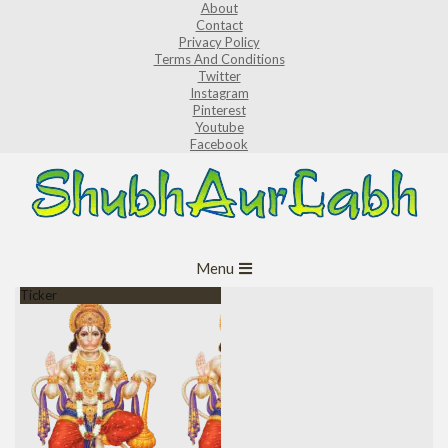
About
Skip
Contact
to
Privacy Policy
Terms And Conditions
content
Twitter
Instagram
Pinterest
Youtube
Facebook
ShubhAurLabh
Primary
Menu
Navigation
Ticker
Menu