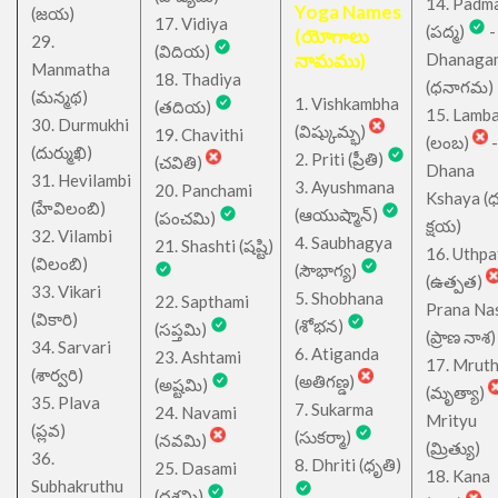
14. Padm
Yoga Names
(జయ)
17. Vidiya
(పద్మ)
-
(యోగాలు
29.
(విదియ)
నామము)
Dhanaga
Manmatha
18. Thadiya
(ధనాగమ)
(మన్మథ)
1. Vishkambha
(తదియ)
15. Lamb
30. Durmukhi
(విష్కుమ్భ)
19. Chavithi
(లంబ)
-
(దుర్ముఖి)
2. Priti (ప్రీతి)
(చవితి)
Dhana
31. Hevilambi
3. Ayushmana
20. Panchami
Kshaya (
(హేవిలంబి)
(ఆయుష్మాన్)
(పంచమి)
క్షయ)
32. Vilambi
4. Saubhagya
21. Shashti (షష్టి)
16. Uthpa
(విలంబి)
(సౌభాగ్య)
(ఉత్పత)
33. Vikari
5. Shobhana
22. Sapthami
Prana Na
(వికారి)
(శోభన)
(సప్తమి)
(ప్రాణ నాశ)
34. Sarvari
6. Atiganda
23. Ashtami
17. Mrut
(శార్వరి)
(అతిగణ్డ)
(అష్టమి)
(మృత్యా)
35. Plava
7. Sukarma
24. Navami
Mrityu
(ప్లవ)
(సుకర్మా)
(నవమి)
(మ్రిత్యు)
36.
8. Dhriti (ధృతి)
25. Dasami
18. Kana
Subhakruthu
(దశమి)