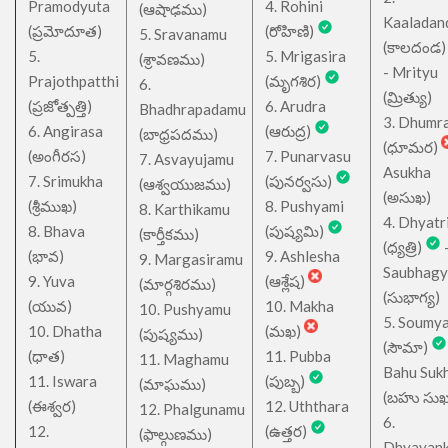
Pramodyuta
4. Rohini
(ఆషాఢము)
Kaaladan
(ప్రమోదూత)
(రోహిణి)
5. Sravanamu
(కాలదండ
5.
5. Mrigasira
(శ్రావణము)
- Mrityu
Prajothpatthi
(మృగశిర)
6.
(మ్రిత్యు)
(ప్రజోత్పత్తి)
6. Arudra
Bhadhrapadamu
3. Dhumr
6. Angirasa
(ఆరుద్ర)
(బాధ్రపదము)
(ధూమర)
(అంగీరస)
7. Punarvasu
7. Asvayujamu
Asukha
7. Srimukha
(పునర్వసు)
(ఆశ్వయుజము)
(అసుఖ)
(శ్రీముఖ)
8. Pushyami
8. Karthikamu
4. Dhyatr
8. Bhava
(పుష్యమి)
(కార్తీకము)
(ధ్యత్రి)
(భావ)
9. Ashlesha
9. Margasiramu
Saubhagy
9. Yuva
(ఆశ్లేష)
(మార్గశిరము)
(సుభాగ్య)
(యువ)
10. Makha
10. Pushyamu
5. Soumy
10. Dhatha
(మఖ)
(పుష్యము)
(సౌమా)
(ధాత)
11. Pubba
11. Maghamu
Bahu Suk
11. Iswara
(పుబ్బ)
(మాఘము)
(బహు సుఖ
(ఈశ్వర)
12. Uththara
12. Phalgunamu
6.
12.
(ఉత్తర)
(ఫాల్గుణము)
Dhyavan