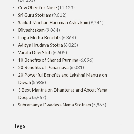
(14,253)
Cow Ghee for Nose
(11,123)
Sri Guru Stotram
(9,612)
Sankat Mochan Hanuman Ashtakam
(9,241)
Bilvashtakam
(9,064)
Linga Mudra Benefits
(6,864)
Aditya Hrudaya Stotra
(6,823)
Varahi Devi Stuti
(6,605)
10 Benefits of Sharad Purnima
(6,096)
20 Benefits of Punarnava
(6,031)
20 Powerful Benefits and Lakshmi Mantra on
Diwali
(5,988)
3 Best Mantra on Dhanteras and About Yama
Deepa
(5,967)
Subramanya Dwadasa Nama Stotram
(5,965)
Tags