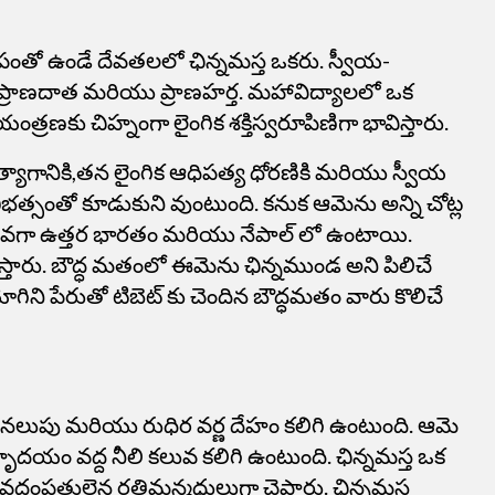
ంతో ఉండే దేవతలలో ఛిన్నమస్త ఒకరు. స్వీయ-
స్త ప్రాణదాత మరియు ప్రాణహర్త. మహావిద్యాలలో ఒక
రణకు చిహ్నంగా లైంగిక శక్తిస్వరూపిణిగా భావిస్తారు.
ాగానికి,తన లైంగిక ఆధిపత్య ధోరణికి మరియు స్వీయ
 భీభత్సంతో కూడుకుని వుంటుంది. కనుక ఆమెను అన్ని చోట్ల
వగా ఉత్తర భారతం మరియు నేపాల్ లో ఉంటాయి.
ారు. బౌద్ధ మతంలో ఈమెను ఛిన్నముండ అని పిలిచే
గిని పేరుతో టిబెట్ కు చెందిన బౌద్ధమతం వారు కొలిచే
ో నలుపు మరియు రుధిర వర్ణ దేహం కలిగి ఉంటుంది. ఆమె
హృదయం వద్ద నీలి కలువ కలిగి ఉంటుంది. ఛిన్నమస్త ఒక
వదంపతులైన రతిమన్మధులుగా చెప్తారు. ఛిన్నమస్త