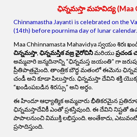
ఛిన్నమస్తా మహవిద్య (Ma
Chinnamastha Jayanti is celebrated on the 
(14th) before pournima day of lunar calendar
Maa Chhinnamasta Mahavidya స్వయం శిరః ఖండ
చిన్నమస్తా
,
ఛిన్నమస్తిక వజ్ర వైరోచినీ
మరియు
ప్రచండ 
అమ్మవారి జన్మదినాన్ని “ఛిన్నమస్త జయంతి” గా జరుపుకు
ప్రీతిపాత్రమైంది. తాంత్రిక బౌద్ధ మతంలో ఈమెను ఛిన్నమ
చండీ అని కూడా పిలుస్తారు. ఛిన్నమస్తా దేవిని శక్తి యొ
“ఖండింపబడిన శిరస్సు” అని అర్ధం.
ఈ హిందూ ఆధ్యాత్మిక అమ్మవారు భీతికరమైన ప్రతిరూప
ఛిన్నమస్తాదేవికీ ఎంతో ప్రశస్తివుంది. ఈ దేవిని నిష్టతో ఉప
పాపాలనుంచి విముక్తి లభిస్తుంది. అంతేకాదు, ఎటువంటి
ప్రసాదిస్తుంది.