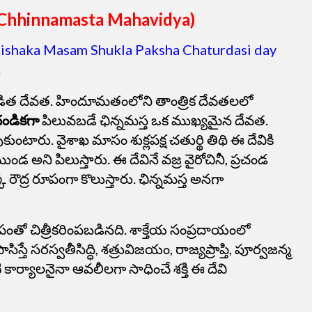
a Chhinnamasta Mahavidya)
Vaishaka Masam Shukla Paksha Chaturdasi day
.
ిత దేవత. హిందూమతంలోని తాంత్రిక దేవతలలో
చండికగా
పిలువబడే ఛిన్నమస్త ఒక ముఖ్యమైన దేవత.
ంటారు. వైశాఖ మాసం శుక్లపక్ష చతుర్థి తిథి ఈ దేవికి
ుండ అని పిలుస్తారు. ఈ దేవినే వజ్ర వైరోచినీ, ప్రచండ
క్క రౌద్ర రూపంగా కొలుస్తారు. ఛిన్నమస్త అనగా
ంతో చిత్రీకరింపబడినది. శాక్తేయ సంప్రదాయంలో
ాసిస్తే సరస్వతీసిద్ధి, శత్రువిజయం, రాజ్యప్రాప్తి, పూర్వజన్మ
 కార్యాలనైనా ఆవలీలగా సాధించే శక్తి ఈ దేవి