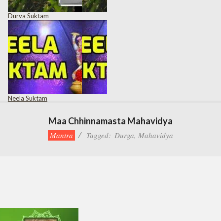
Durva Suktam
Neela Suktam
Maa Chhinnamasta Mahavidya
Mantra
Tagged:
Durga
,
Mahavidya