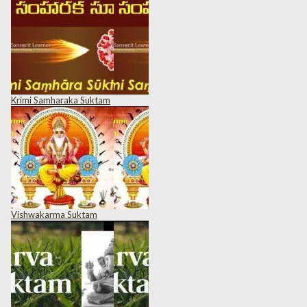
Krimi Samharaka Suktam
Vishwakarma Suktam