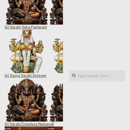
Sri Varahi Vajra Panjaram
Search
Sri Vasya Varahi Stotram
Sri Varahi Dwadasa Namavali