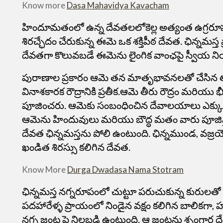
Know more
Dasa Mahavidya Kavacham
హిందూమతంలో ఉన్న దేవతలలోకెల్ల అత్యంత ఉగ్రరూప
శిరచ్ఛేదం చేరుకున్న ఈమె ఒక శక్తిపీఠ దేవత. ఛిన్నమ
దేవతగా కొలువబడే ఈమెను లైంగిక వాంఛపై స్వీయ నియంత్
పురాణాల ప్రకారం ఆమె తన మాతృభావనలతో చేసిన త్య
వినాశకారక రౌద్రానికి ప్రతీక.ఆమె తీరు రౌద్రం మరియు
పూజించరు. ఆమెకు సంబంధించిన దేవాలయాలు ఎక్కు
ఆమెను హిందువులు మరియు బౌద్ధ మతం వారు పూజిస్త
దేవత ఛిన్నమస్తను పోలి ఉంటుంది. ఛిన్నముండ, వజ్రయో
ఖండిత శిరస్సు కలిగిన దేవత.
Know More
Durga Dwadasa Nama Stotram
ఛిన్నమస్త నగ్నరూపంలో చుట్టూ పరుచుకున్న కురులత
పదహారేళ్ళ ప్రాయంలో నిండైన వక్షం కలిగిన బాలికగా, 
నగ్న జంట పై నిలబడి ఉంటుంది. ఆ జంటను శృంగార దే