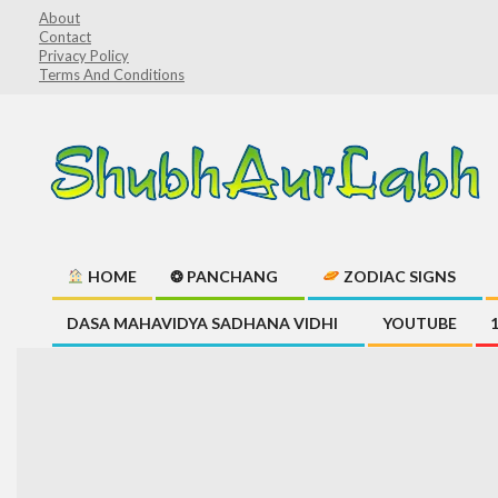
Skip
About
Contact
to
Privacy Policy
content
Terms And Conditions
ShubhAurLabh
HOME
❂ PANCHANG
ZODIAC SIGNS
Primary
DASA MAHAVIDYA SADHANA VIDHI
YOUTUBE
Navigation
Menu