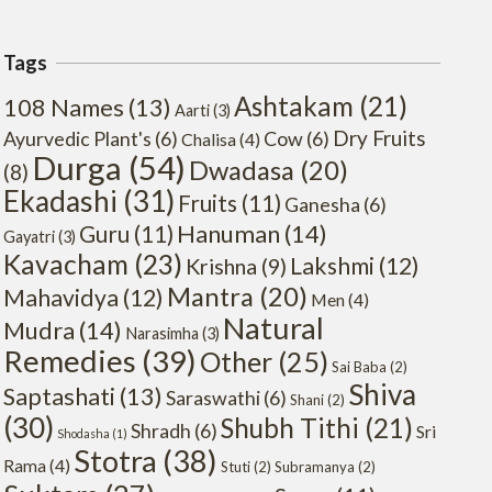
Tags
Ashtakam
(21)
108 Names
(13)
Aarti
(3)
Dry Fruits
Ayurvedic Plant's
(6)
Cow
(6)
Chalisa
(4)
Durga
(54)
Dwadasa
(20)
(8)
Ekadashi
(31)
Fruits
(11)
Ganesha
(6)
Hanuman
(14)
Guru
(11)
Gayatri
(3)
Kavacham
(23)
Lakshmi
(12)
Krishna
(9)
Mantra
(20)
Mahavidya
(12)
Men
(4)
Natural
Mudra
(14)
Narasimha
(3)
Remedies
(39)
Other
(25)
Sai Baba
(2)
Shiva
Saptashati
(13)
Saraswathi
(6)
Shani
(2)
(30)
Shubh Tithi
(21)
Shradh
(6)
Sri
Shodasha
(1)
Stotra
(38)
Rama
(4)
Stuti
(2)
Subramanya
(2)