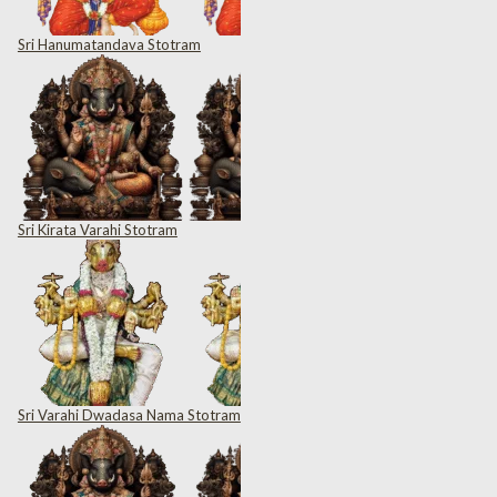
Sri Hanumatandava Stotram
Sri Kirata Varahi Stotram
Sri Varahi Dwadasa Nama Stotram