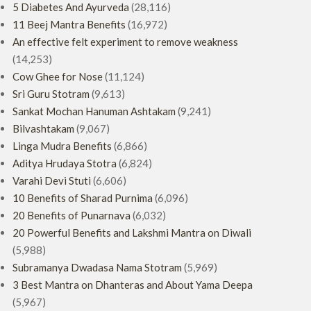
5 Diabetes And Ayurveda
(28,116)
11 Beej Mantra Benefits
(16,972)
An effective felt experiment to remove weakness
(14,253)
Cow Ghee for Nose
(11,124)
Sri Guru Stotram
(9,613)
Sankat Mochan Hanuman Ashtakam
(9,241)
Bilvashtakam
(9,067)
Linga Mudra Benefits
(6,866)
Aditya Hrudaya Stotra
(6,824)
Varahi Devi Stuti
(6,606)
10 Benefits of Sharad Purnima
(6,096)
20 Benefits of Punarnava
(6,032)
20 Powerful Benefits and Lakshmi Mantra on Diwali
(5,988)
Subramanya Dwadasa Nama Stotram
(5,969)
3 Best Mantra on Dhanteras and About Yama Deepa
(5,967)