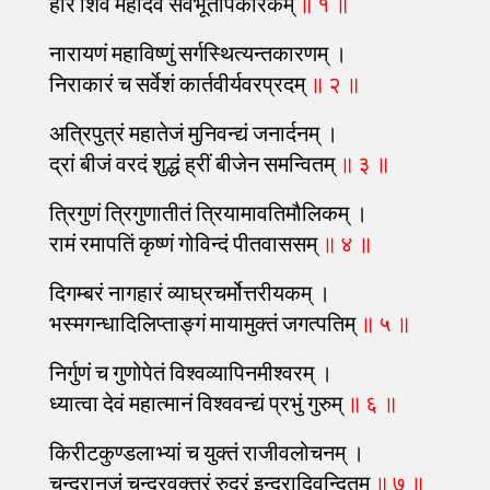
हरिं शिवं महादेवं सर्वभूतोपकारकम्
॥ १ ॥
नारायणं महाविष्णुं सर्गस्थित्यन्तकारणम् ।
निराकारं च सर्वेशं कार्तवीर्यवरप्रदम्
॥ २ ॥
अत्रिपुत्रं महातेजं मुनिवन्द्यं जनार्दनम् ।
द्रां बीजं वरदं शुद्धं ह्रीं बीजेन समन्वितम्
॥ ३ ॥
त्रिगुणं त्रिगुणातीतं त्रियामावतिमौलिकम् ।
रामं रमापतिं कृष्णं गोविन्दं पीतवाससम्
॥ ४ ॥
दिगम्बरं नागहारं व्याघ्रचर्मोत्तरीयकम् ।
भस्मगन्धादिलिप्ताङ्गं मायामुक्तं जगत्पतिम्
॥ ५ ॥
निर्गुणं च गुणोपेतं विश्वव्यापिनमीश्वरम् ।
ध्यात्वा देवं महात्मानं विश्ववन्द्यं प्रभुं गुरुम्
॥ ६ ॥
किरीटकुण्डलाभ्यां च युक्तं राजीवलोचनम् ।
चन्द्रानुजं चन्द्रवक्त्रं रुद्रं इन्द्रादिवन्दितम्
॥ ७ ॥