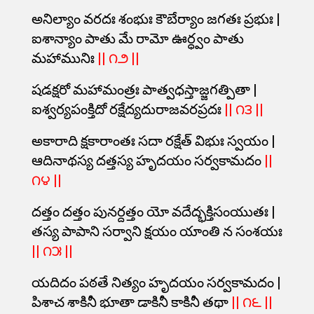
అనిల్యాం వరదః శంభుః కౌబేర్యాం జగతః ప్రభుః |
ఐశాన్యాం పాతు మే రామో ఊర్ధ్వం పాతు
మహామునిః
|| ౧౨ ||
షడక్షరో మహామంత్రః పాత్వధస్తాజ్జగత్పితా |
ఐశ్వర్యపంక్తిదో రక్షేద్యదురాజవరప్రదః
|| ౧౩ ||
అకారాది క్షకారాంతః సదా రక్షేత్ విభుః స్వయం |
ఆదినాథస్య దత్తస్య హృదయం సర్వకామదం
||
౧౪ ||
దత్తం దత్తం పునర్దత్తం యో వదేద్భక్తిసంయుతః |
తస్య పాపాని సర్వాని క్షయం యాంతి న సంశయః
|| ౧౫ ||
యదిదం పఠతే నిత్యం హృదయం సర్వకామదం |
పిశాచ శాకినీ భూతా డాకినీ కాకినీ తథా
|| ౧౬ ||