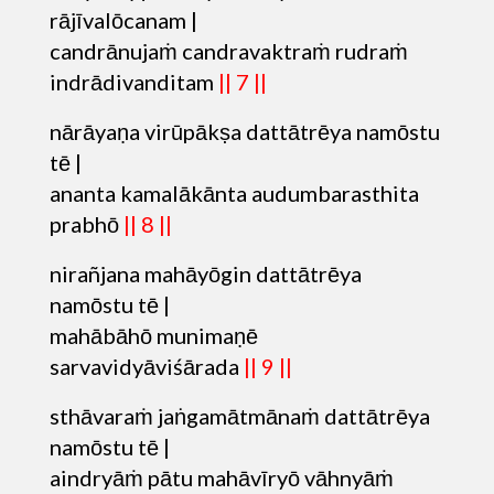
rājīvalōcanam |
candrānujaṁ candravaktraṁ rudraṁ
indrādivanditam
|| 7 ||
nārāyaṇa virūpākṣa dattātrēya namōstu
tē |
ananta kamalākānta audumbarasthita
prabhō
|| 8 ||
nirañjana mahāyōgin dattātrēya
namōstu tē |
mahābāhō munimaṇē
sarvavidyāviśārada
|| 9 ||
sthāvaraṁ jaṅgamātmānaṁ dattātrēya
namōstu tē |
aindryāṁ pātu mahāvīryō vāhnyāṁ