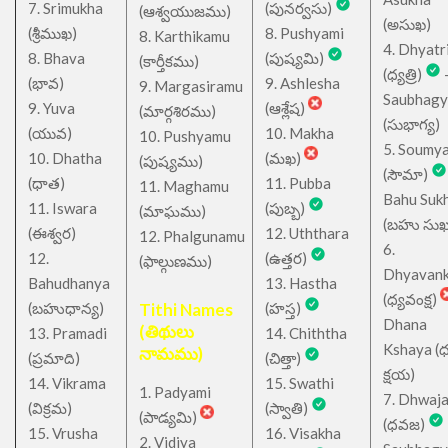
7. Srimukha
(పునర్వసు)
(ఆశ్వయుజము)
(అసుఖ)
(శ్రీముఖ)
8. Pushyami
8. Karthikamu
4. Dhyatr
8. Bhava
(పుష్యమి)
(కార్తీకము)
(ధ్యత్రి)
(భావ)
9. Ashlesha
9. Margasiramu
Saubhagy
9. Yuva
(ఆశ్లేష)
(మార్గశిరము)
(సుభాగ్య)
(యువ)
10. Makha
10. Pushyamu
5. Soumy
10. Dhatha
(మఖ)
(పుష్యము)
(సౌమా)
(ధాత)
11. Pubba
11. Maghamu
Bahu Suk
11. Iswara
(పుబ్బ)
(మాఘము)
(బహు సుఖ
(ఈశ్వర)
12. Uththara
12. Phalgunamu
6.
12.
(ఉత్తర)
(ఫాల్గుణము)
Dhyavan
Bahudhanya
13. Hastha
(ధ్యవంక్ష)
(బహుధాన్య)
Tithi Names
(హస్త)
Dhana
(తిథులు
13. Pramadi
14. Chiththa
Kshaya (
నామము)
(ప్రమాది)
(చిత్తా)
క్షయ)
14. Vikrama
15. Swathi
1. Padyami
7. Dhwaj
(విక్రమ)
(స్వాతి)
(పాడ్యమి)
(ధవజ)
15. Vrusha
16. Visakha
2. Vidiya