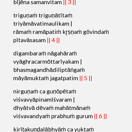
bījēna samanvitam
|| 3 ||
triguṇaṁ triguṇātītaṁ
triyāmāvatimaulikam |
rāmaṁ ramāpatiṁ kr̥ṣṇaṁ gōvindaṁ
pītavāsasam
|| 4 ||
digambaraṁ nāgahāraṁ
vyāghracarmōttarīyakam |
bhasmagandhādiliptāṅgaṁ
māyāmuktaṁ jagatpatim
|| 5 ||
nirguṇaṁ ca guṇōpētaṁ
viśvavyāpinamīśvaram |
dhyātvā dēvaṁ mahātmānaṁ
viśvavandyaṁ prabhuṁ gurum
|| 6 ||
kirīṭakuṇḍalābhyāṁ ca yuktaṁ