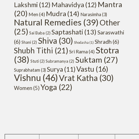
Mantra
Lakshmi
(12)
Mahavidya
(12)
(20)
Mudra
(14)
Men
(4)
Narasimha
(3)
Natural Remedies
(39)
Other
(25)
Saptashati
(13)
Saraswathi
Sai Baba
(2)
Shiva
(30)
(6)
Shradh
(6)
Shani
(2)
Shodasha
(1)
Stotra
Shubh Tithi
(21)
Sri Rama
(4)
(38)
Suktam
(27)
Stuti
(2)
Subramanya
(2)
Vastu
(16)
Surya
(11)
Suprabhatam
(3)
Vishnu
(46)
Vrat Katha
(30)
Yoga
(22)
Women
(5)