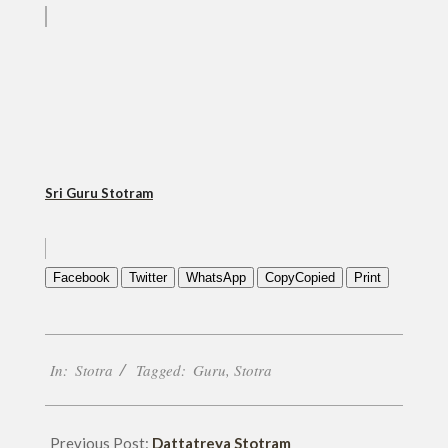
Sri Guru Stotram
Facebook
Twitter
WhatsApp
Copy
Copied
Print
2022-
In:
Stotra
Tagged:
Guru
,
Stotra
07-
16
Previous Post:
Dattatreya Stotram