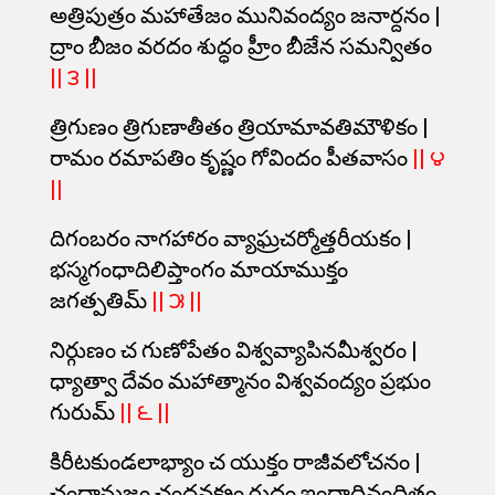
అత్రిపుత్రం మహాతేజం మునివంద్యం జనార్దనం |
ద్రాం బీజం వరదం శుద్ధం హ్రీం బీజేన సమన్వితం
|| ౩ ||
త్రిగుణం త్రిగుణాతీతం త్రియామావతిమౌళికం |
రామం రమాపతిం కృష్ణం గోవిందం పీతవాసం
|| ౪
||
దిగంబరం నాగహారం వ్యాఘ్రచర్మోత్తరీయకం |
భస్మగంధాదిలిప్తాంగం మాయాముక్తం
జగత్పతిమ్
|| ౫ ||
నిర్గుణం చ గుణోపేతం విశ్వవ్యాపినమీశ్వరం |
ధ్యాత్వా దేవం మహాత్మానం విశ్వవంద్యం ప్రభుం
గురుమ్
|| ౬ ||
కిరీటకుండలాభ్యాం చ యుక్తం రాజీవలోచనం |
చంద్రానుజం చంద్రవక్త్రం రుద్రం ఇంద్రాదివందితం