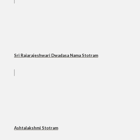
Sri Rajarajeshwari Dwadasa Nama Stotram
Ashtalakshmi Stotram