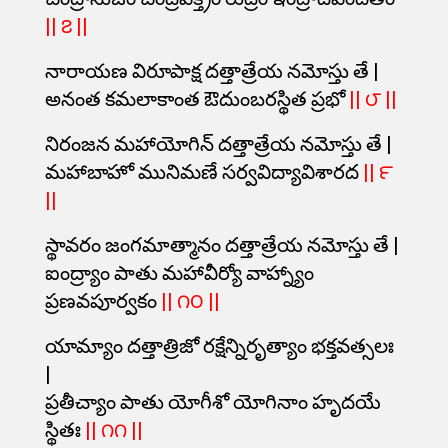
|| ౭ ||
నారాయణ విరూపాక్ష దత్తాత్రేయ నమోస్తు తే |
అనంత కమలాకాంత ఔదుంబరస్థిత ప్రభో
|| ౮ ||
నిరంజన మహాయోగిన్ దత్తాత్రేయ నమోస్తు తే |
మహాబాహో మునిమణే సర్వవిద్యావిశారద
|| ౯
||
స్థావరం జంగమాత్మానం దత్తాత్రేయ నమోస్తు తే |
ఐంద్ర్యాం పాతు మహావీర్యో వాహ్న్యాం
ప్రణవపూర్వకం
|| ౧౦ ||
యామ్యాం దత్తాత్రిజో రక్షేన్నిరృత్యాం భక్తవత్సలః
|
ప్రతీచ్యాం పాతు యోగీశో యోగినాం హృదయే
స్థితః
|| ౧౧ ||