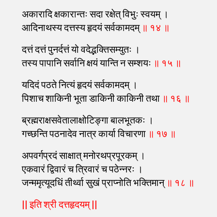
अकारादि क्षकारान्तः सदा रक्षेत् विभुः स्वयम् ।
आदिनाथस्य दत्तस्य हृदयं सर्वकामदम्
॥ १४ ॥
दत्तं दत्तं पुनर्दत्तं यो वदेद्भक्तिसम्युतः ।
तस्य पापानि सर्वानि क्षयं यान्ति न सम्शयः
॥ १५ ॥
यदिदं पठते नित्यं हृदयं सर्वकामदम् ।
पिशाच शाकिनी भूता डाकिनी काकिनी तथा
॥ १६ ॥
ब्रह्मराक्षसवेतालाक्षोटिङ्गा बालभूतकः ।
गच्छन्ति पठनादेव नात्र कार्या विचारणा
॥ १७ ॥
अपवर्गप्रदं साक्षात् मनोरथप्रपूरकम् ।
एकवारं द्विवारं च त्रिवारं च पठेन्नरः ।
जन्ममृत्यूदधिं तीर्थ्वा सुखं प्राप्नोति भक्तिमान्
॥ १८ ॥
|| इति श्री दत्तहृदयम् ||