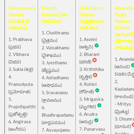
Samvatsara
Month
Nakshatra
Anandad
Names
Names (నెల
Names
Yoga
(సంవత్సర
నామము)
(నక్షత్రములు
Names-
నామము)
నామము)
Effect
1. Chaithramu
(అనందడ
1. Prabhava
1. Aswini
చైత్రము
(
)
యోగాలు
(ప్రభవ)
(అశ్విని)
నామము)
2. Vaisakhamu
2. Vibhava
2. Bharani
(వైశాఖము)
1. Ananda
(విభవ)
(భరణి)
3. Jyesthamu
(ఆనంద)
3. Sukla (శుక్ల)
3. Kriththika
(జ్యేష్ఠము)
Siddhi (సిద్ధ
4.
(కృత్తిక)
4. Ashadhamu
2.
Pramodyuta
4. Rohini
(ఆషాఢము)
Kaaladan
(ప్రమోదూత)
(రోహిణి)
5. Sravanamu
(కాలదండ
5.
5. Mrigasira
(శ్రావణము)
- Mrityu
Prajothpatthi
(మృగశిర)
6.
(మ్రిత్యు)
(ప్రజోత్పత్తి)
6. Arudra
Bhadhrapadamu
3. Dhumr
6. Angirasa
(ఆరుద్ర)
(బాధ్రపదము)
(ధూమర)
(అంగీరస)
7. Punarvasu
7. Asvayujamu
Asukha