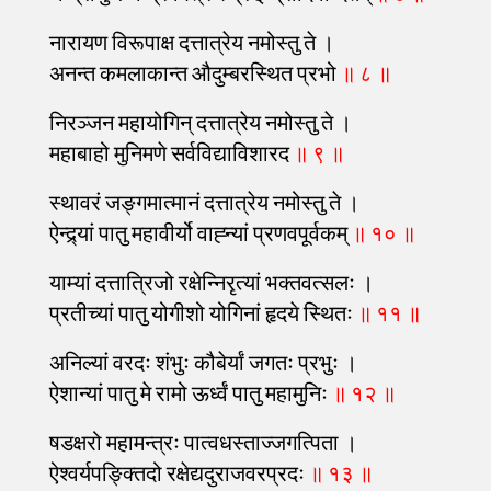
नारायण विरूपाक्ष दत्तात्रेय नमोस्तु ते ।
अनन्त कमलाकान्त औदुम्बरस्थित प्रभो
॥ ८ ॥
निरञ्जन महायोगिन् दत्तात्रेय नमोस्तु ते ।
महाबाहो मुनिमणे सर्वविद्याविशारद
॥ ९ ॥
स्थावरं जङ्गमात्मानं दत्तात्रेय नमोस्तु ते ।
ऐन्द्र्यां पातु महावीर्यो वाह्न्यां प्रणवपूर्वकम्
॥ १० ॥
याम्यां दत्तात्रिजो रक्षेन्निरृत्यां भक्तवत्सलः ।
प्रतीच्यां पातु योगीशो योगिनां हृदये स्थितः
॥ ११ ॥
अनिल्यां वरदः शंभुः कौबेर्यां जगतः प्रभुः ।
ऐशान्यां पातु मे रामो ऊर्ध्वं पातु महामुनिः
॥ १२ ॥
षडक्षरो महामन्त्रः पात्वधस्ताज्जगत्पिता ।
ऐश्वर्यपङ्क्तिदो रक्षेद्यदुराजवरप्रदः
॥ १३ ॥