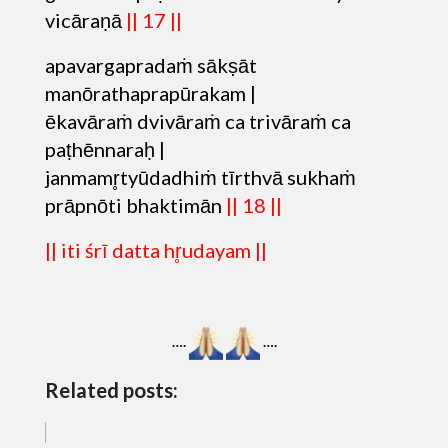
vicāraṇā
|| 17 ||
apavargapradaṁ sākṣāt
manōrathaprapūrakam |
ēkavāraṁ dvivāraṁ ca trivāraṁ ca
paṭhēnnaraḥ |
janmamr̥tyūdadhiṁ tīrthvā sukhaṁ
prāpnōti bhaktimān
|| 18 ||
|| iti śrī datta hr̥udayam ||
….
….
Related posts: