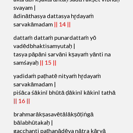
svayam |
ādināthasya dattasya hr̥dayaṁ
sarvakāmadam
|| 14 ||
dattaṁ dattaṁ punardattaṁ yō
vadēdbhaktisamyutaḥ |
tasya pāpāni sarvāni kṣayaṁ yānti na
samśayaḥ
|| 15 ||
yadidaṁ paṭhatē nityaṁ hr̥dayaṁ
sarvakāmadam |
piśāca śākinī bhūtā ḍākinī kākinī tathā
|| 16 ||
brahmarākṣasavētālākṣōṭiṅgā
bālabhūtakaḥ |
gacchanti paṭhanādēva nātra kāryā