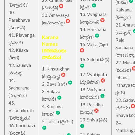
29. Chathurdasi
(శుభం)
(విశ్వావసు)
(ధ్రువ)
(చతుర్దశి)
Kalyana
40.
13. Vyaghata
30. Amavasya
(కళ్యాణ)
Parabhava
(వ్యాఘాత)
(అమావాస్య)
21. Amru
(పరాభవ)
14. Harshana
(అమృత్)
41. Plavanga
Karana
(హర్షణ)
Raja
(ప్లవంగ)
Names
15. Vajra (వజ్ర)
Sanmana
42. Kilaka
(కరణములు
(రాజ సన్మ
నామము)
(కీలక)
16. Siddhi (సిద్ధి)
22. Musa
43. Saumya
1. Kinstughna
(ముసల)
(సౌమ్య)
17. Vyatipata
(కింస్తుఘ్న)
Dhana
44.
(వ్యతీపాత)
2. Bava (బవ)
Kshaya (
Sadharana
18. Variyana
3. Balava
క్షయ)
(సాధారణ)
(వారీయన)
(బాలవ)
23. Gada
45.
19. Paridha
4. Kaulava
(గదయ)
Virodhikruth
(పరిఘ)
(కౌలవ)
Bhaya (
(విరోధికృతు)
20. Shiva (శివ)
5. Taitila (తైతిల)
24.
46. Paridhavi
Mathang
(పరీధావి)
21. Siddha