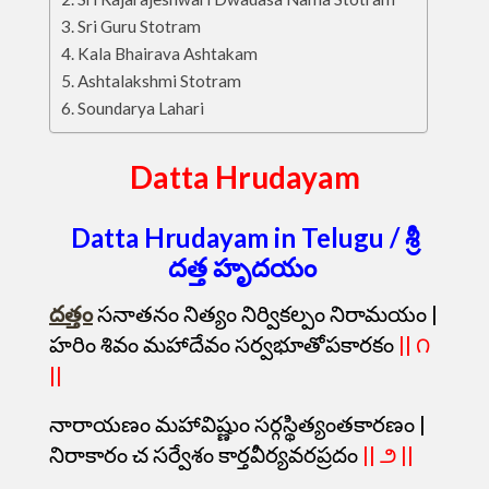
Sri Guru Stotram
Kala Bhairava Ashtakam
Ashtalakshmi Stotram
Soundarya Lahari
Datta Hrudayam
Datta Hrudayam in Telugu / శ్రీ
దత్త హృదయం
దత్తం
సనాతనం నిత్యం నిర్వికల్పం నిరామయం |
హరిం శివం మహాదేవం సర్వభూతోపకారకం
|| ౧
||
నారాయణం మహావిష్ణుం సర్గస్థిత్యంతకారణం |
నిరాకారం చ సర్వేశం కార్తవీర్యవరప్రదం
|| ౨ ||