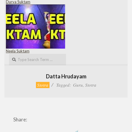
Durva Suktam
Neela Suktam
Search
Datta Hrudayam
Stotra
Tagged:
Guru
,
Stotra
Share: