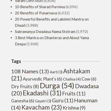
Varahi Devi Stuti
(6,608)
10 Benefits of Sharad Purnima
(6,096)
20 Benefits of Punarnava
(6,032)
20 Powerful Benefits and Lakshmi Mantra on
Diwali
(5,988)
Subramanya Dwadasa Nama Stotram
(5,970)
3 Best Mantra on Dhanteras and About Yama
Deepa
(5,968)
Tags
Ashtakam
108 Names
(13)
Aarti
(3)
(21)
Ayurvedic Plant's
(6)
Cow
(6)
Chalisa
(4)
Durga
(54)
Dwadasa
Dry Fruits
(8)
Ekadashi
(31)
(20)
Fruits
(11)
Hanuman
Guru
(11)
Ganesha
(6)
Gayatri
(3)
Kavacham
(23)
(14)
Krishna
(9)