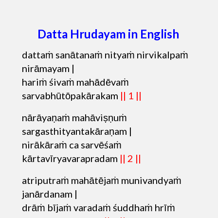
Datta Hrudayam in English
dattaṁ sanātanaṁ nityaṁ nirvikalpaṁ
nirāmayam |
hariṁ śivaṁ mahādēvaṁ
sarvabhūtōpakārakam
|| 1 ||
nārāyaṇaṁ mahāviṣṇuṁ
sargasthityantakāraṇam |
nirākāraṁ ca sarvēśaṁ
kārtavīryavarapradam
|| 2 ||
atriputraṁ mahātējaṁ munivandyaṁ
janārdanam |
drāṁ bījaṁ varadaṁ śuddhaṁ hrīṁ