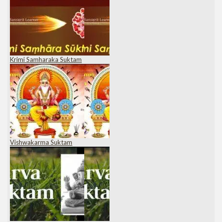
Krimi Samharaka Suktam
Vishwakarma Suktam