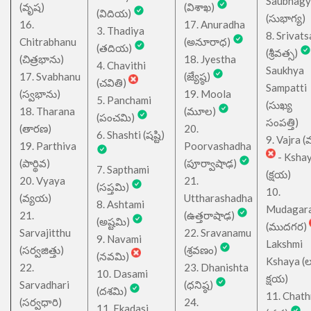
Saubhagy
(వృష)
(విశాఖ)
(విదియ)
(సుభాగ్య)
16.
17. Anuradha
3. Thadiya
8. Srivats
Chitrabhanu
(అనూరాధ)
(తదియ)
(శ్రీవత్స)
(చిత్రభాను)
18. Jyestha
4. Chavithi
Saukhya
17. Svabhanu
(జ్యేష్ఠ)
(చవితి)
Sampatti
(స్వభాను)
19. Moola
5. Panchami
(సుఖ్య
18. Tharana
(మూల)
(పంచమి)
సంపత్తి)
(తారణ)
20.
6. Shashti (షష్టి)
9. Vajra (వ
19. Parthiva
Poorvashadha
- Ksha
(పార్థివ)
(పూర్వాషాఢ)
7. Sapthami
(క్షయ)
20. Vyaya
21.
(సప్తమి)
10.
(వ్యయ)
Uttharashadha
8. Ashtami
Mudagar
21.
(ఉత్తరాషాఢ)
(అష్టమి)
(ముదగర)
Sarvajitthu
22. Sravanamu
9. Navami
Lakshmi
(సర్వజిత్తు)
(శ్రవణం)
(నవమి)
Kshaya (లక్ష
22.
23. Dhanishta
10. Dasami
క్షయ)
Sarvadhari
(ధనిష్ఠ)
(దశమి)
11. Chath
(సర్వధారి)
24.
11. Ekadasi