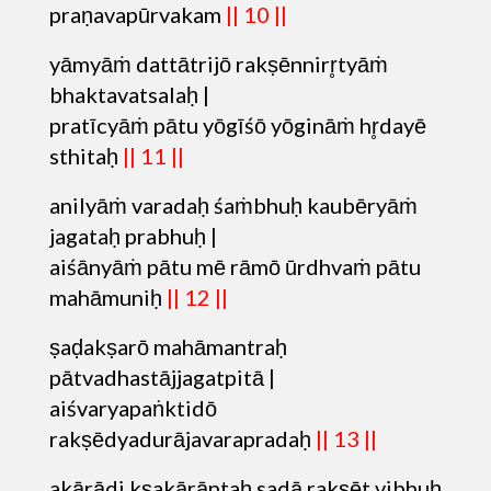
praṇavapūrvakam
|| 10 ||
yāmyāṁ dattātrijō rakṣēnnirr̥tyāṁ
bhaktavatsalaḥ |
pratīcyāṁ pātu yōgīśō yōgināṁ hr̥dayē
sthitaḥ
|| 11 ||
anilyāṁ varadaḥ śaṁbhuḥ kaubēryāṁ
jagataḥ prabhuḥ |
aiśānyāṁ pātu mē rāmō ūrdhvaṁ pātu
mahāmuniḥ
|| 12 ||
ṣaḍakṣarō mahāmantraḥ
pātvadhastājjagatpitā |
aiśvaryapaṅktidō
rakṣēdyadurājavarapradaḥ
|| 13 ||
akārādi kṣakārāntaḥ sadā rakṣēt vibhuḥ