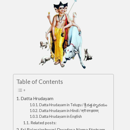
Table of Contents
Datta Hrudayam
Datta Hrudayam in Telugu / శ్రీ దత్త హృదయం
Datta Hrudayam in Hindi / श्री दत्त हृदयम्
Datta Hrudayam in English
Related posts:
Sri Rajarajeshwari Dwadasa Nama Stotram