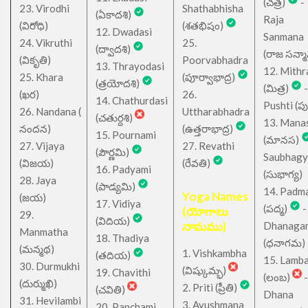
(చత్ర)
-
23. Virodhi
Shathabhisha
(ఏకాదశి)
Raja
(విరోధి)
(శతభిషం)
12. Dwadasi
Sanmana
24. Vikruthi
25.
(ద్వాదశి)
(రాజ సన్మ
(వికృతి)
Poorvabhadra
13. Thrayodasi
12. Mithr
25. Khara
(పూర్వాభాద్ర)
(త్రయోదశి)
(మిత్ర)
-
(ఖర)
26.
14. Chathurdasi
Pushti (పుష్
26. Nandana (
Uttharabhadra
(చతుర్దశి)
13. Mana
నందన)
(ఉత్తరాభాద్ర)
15. Pournami
(మానస)
27. Vijaya
27. Revathi
(పౌర్ణమి)
Saubhagy
(విజయ)
(రేవతి)
16. Padyami
(సుభాగ్య)
28. Jaya
(పాడ్యమి)
14. Padm
Yoga Names
(జయ)
17. Vidiya
(పద్మ)
-
(యోగాలు
29.
(విదియ)
నామము)
Dhanaga
Manmatha
18. Thadiya
(ధనాగమ)
(మన్మథ)
1. Vishkambha
(తదియ)
15. Lamb
30. Durmukhi
(విష్కుమ్భ)
19. Chavithi
(లంబ)
-
(దుర్ముఖి)
2. Priti (ప్రీతి)
(చవితి)
Dhana
31. Hevilambi
3. Ayushmana
20. Panchami