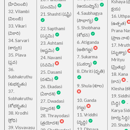
Kshaya (
(హేవిలంబి)
(ఆయుష్మాన్)
(పంచమి)
క్షయ)
32. Vilambi
4. Saubhagya
21. Shashti (షష్టి)
16. Uthpa
(విలంబి)
(సౌభాగ్య)
(ఉత్పత)
33. Vikari
5. Shobhana
22. Sapthami
Prana Na
(వికారి)
(శోభన)
(సప్తమి)
(ప్రాణ నాశ)
34. Sarvari
6. Atiganda
23. Ashtami
17. Mrut
(శార్వరి)
(అతిగణ్డ)
(అష్టమి)
(మృత్యా)
35. Plava
7. Sukarma
24. Navami
Mrityu
(ప్లవ)
(సుకర్మా)
(నవమి)
(మ్రిత్యు)
36.
8. Dhriti (ధృతి)
25. Dasami
18. Kana
Subhakruthu
(దశమి)
(కాన)
-
(శుభకృతు)
9. Shula (శూల)
26. Ekadasi
Klesha (కల
37.
(ఏకాదశి)
19. Siddhi
Sobhakruthu
10. Ganda
27. Dwadasi
(సిద్ధి)
-
(శోభకృతు)
(గణ్డ)
(ద్వాదశి)
Karya Sid
38. Krodhi
11. Vriddhi
28. Thrayodasi
(కార్య సిద్ధి)
(క్రోధి)
(వృద్ధి)
(త్రయోదశి)
20. Shub
39. Visvavasu
12. Dhruva