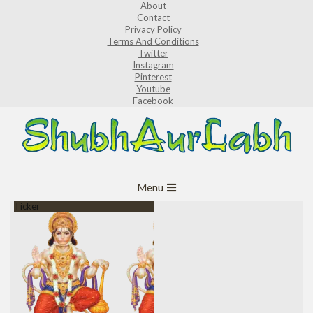
About
Skip
Contact
to
Privacy Policy
Terms And Conditions
content
Twitter
Instagram
Pinterest
Youtube
Facebook
ShubhAurLabh
Primary
Menu
Navigation
Ticker
Menu