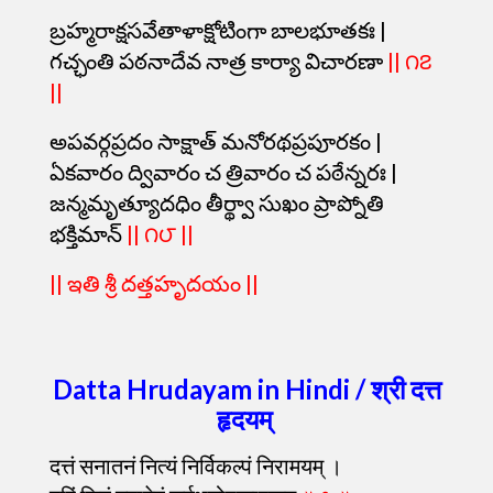
బ్రహ్మరాక్షసవేతాళాక్షోటింగా బాలభూతకః |
గచ్ఛంతి పఠనాదేవ నాత్ర కార్యా విచారణా
|| ౧౭
||
అపవర్గప్రదం సాక్షాత్ మనోరథప్రపూరకం |
ఏకవారం ద్వివారం చ త్రివారం చ పఠేన్నరః |
జన్మమృత్యూదధిం తీర్థ్వా సుఖం ప్రాప్నోతి
భక్తిమాన్
|| ౧౮ ||
|| ఇతి శ్రీ దత్తహృదయం ||
Datta Hrudayam in Hindi / श्री दत्त
हृदयम्
दत्तं सनातनं नित्यं निर्विकल्पं निरामयम् ।