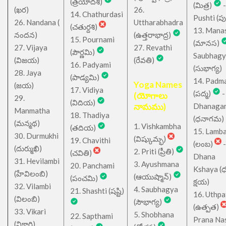
(త్రయోదశి)
(మిత్ర)
-
(ఖర)
26.
14. Chathurdasi
Pushti (పుష్
26. Nandana (
Uttharabhadra
(చతుర్దశి)
13. Mana
నందన)
(ఉత్తరాభాద్ర)
15. Pournami
(మానస)
27. Vijaya
27. Revathi
(పౌర్ణమి)
Saubhagy
(విజయ)
(రేవతి)
16. Padyami
(సుభాగ్య)
28. Jaya
(పాడ్యమి)
14. Padm
Yoga Names
(జయ)
17. Vidiya
(పద్మ)
-
(యోగాలు
29.
(విదియ)
నామము)
Dhanaga
Manmatha
18. Thadiya
(ధనాగమ)
(మన్మథ)
1. Vishkambha
(తదియ)
15. Lamb
30. Durmukhi
(విష్కుమ్భ)
19. Chavithi
(లంబ)
-
(దుర్ముఖి)
2. Priti (ప్రీతి)
(చవితి)
Dhana
31. Hevilambi
3. Ayushmana
20. Panchami
Kshaya (
(హేవిలంబి)
(ఆయుష్మాన్)
(పంచమి)
క్షయ)
32. Vilambi
4. Saubhagya
21. Shashti (షష్టి)
16. Uthpa
(విలంబి)
(సౌభాగ్య)
(ఉత్పత)
33. Vikari
5. Shobhana
22. Sapthami
Prana Na
(వికారి)