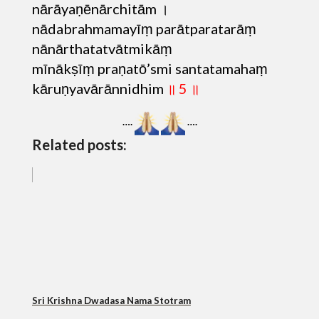
nārāyaṇēnārchitām ।
nādabrahmamayīṃ parātparatarāṃ
nānārthatatvātmikāṃ
mīnākṣīṃ praṇatō’smi santatamahaṃ
kāruṇyavārānnidhim
॥ 5 ॥
….
….
Related posts:
Sri Krishna Dwadasa Nama Stotram