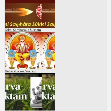
Krimi Samharaka Suktam
Vishwakarma Suktam