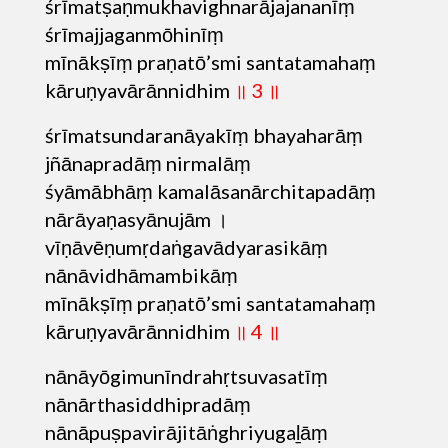
śrīmatṣaṇmukhavighnarājajananīṃ
śrīmajjaganmōhinīṃ
mīnākṣīṃ praṇatō’smi santatamahaṃ
kāruṇyavārānnidhim
॥ 3 ॥
śrīmatsundaranāyakīṃ bhayaharāṃ
jñānapradāṃ nirmalāṃ
śyāmābhāṃ kamalāsanārchitapadāṃ
nārāyaṇasyānujām ।
vīṇāvēṇumṛdaṅgavādyarasikāṃ
nānāvidhāmambikāṃ
mīnākṣīṃ praṇatō’smi santatamahaṃ
kāruṇyavārānnidhim
॥ 4 ॥
nānāyōgimunīndrahṛtsuvasatīṃ
nānārthasiddhipradāṃ
nānāpuṣpavirājitāṅghriyugaḻāṃ