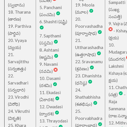
(చవితి)
Sampatti
(స్వభాను)
19. Moola
5. Panchami
(సుఖ్య
18. Tharana
(మూల)
(పంచమి)
సంపత్తి)
(తారణ)
20.
6. Shashti (షష్టి)
9. Vajra (వ
19. Parthiva
Poorvashadha
- Ksha
(పార్థివ)
(పూర్వాషాఢ)
7. Sapthami
(క్షయ)
20. Vyaya
21.
(సప్తమి)
10.
(వ్యయ)
Uttharashadha
8. Ashtami
Mudagar
21.
(ఉత్తరాషాఢ)
(అష్టమి)
(ముదగర)
Sarvajitthu
22. Sravanamu
9. Navami
Lakshmi
(సర్వజిత్తు)
(శ్రవణం)
(నవమి)
Kshaya (లక్ష
22.
23. Dhanishta
10. Dasami
క్షయ)
Sarvadhari
(ధనిష్ఠ)
(దశమి)
11. Chath
(సర్వధారి)
24.
11. Ekadasi
(చత్ర)
-
23. Virodhi
Shathabhisha
(ఏకాదశి)
Raja
(విరోధి)
(శతభిషం)
12. Dwadasi
Sanmana
24. Vikruthi
25.
(ద్వాదశి)
(రాజ సన్మ
(వికృతి)
Poorvabhadra
13. Thrayodasi
12. Mithr
25. Khara
(పూర్వాభాద్ర)