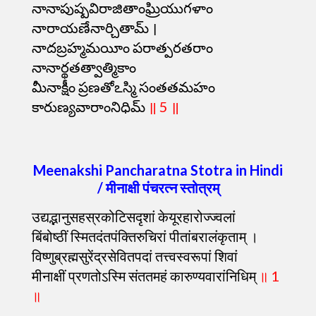
నానాపుష్పవిరాజితాంఘ్రియుగళాం
నారాయణేనార్చితామ్ ।
నాదబ్రహ్మమయీం పరాత్పరతరాం
నానార్థతత్వాత్మికాం
మీనాక్షీం ప్రణతోఽస్మి సంతతమహం
కారుణ్యవారాంనిధిమ్
॥ 5 ॥
Meenakshi Pancharatna Stotra in Hindi
/ मीनाक्षी पंचरत्न स्तोत्रम्
उद्यद्भानुसहस्रकोटिसदृशां केयूरहारोज्ज्वलां
बिंबोष्ठीं स्मितदंतपंक्तिरुचिरां पीतांबरालंकृताम् ।
विष्णुब्रह्मसुरेंद्रसेवितपदां तत्त्वस्वरूपां शिवां
मीनाक्षीं प्रणतोऽस्मि संततमहं कारुण्यवारांनिधिम्
॥ 1
॥