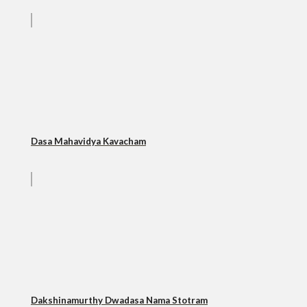
Dasa Mahavidya Kavacham
Dakshinamurthy Dwadasa Nama Stotram