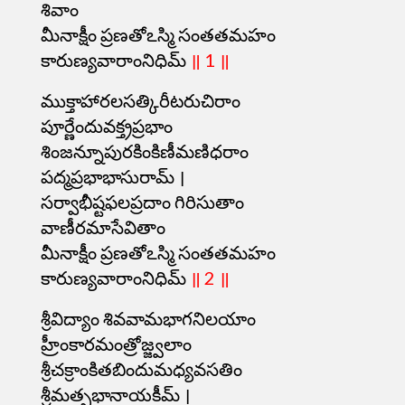
శివాం
మీనాక్షీం ప్రణతోఽస్మి సంతతమహం
కారుణ్యవారాంనిధిమ్
॥ 1 ॥
ముక్తాహారలసత్కిరీటరుచిరాం
పూర్ణేందువక్త్రప్రభాం
శింజన్నూపురకింకిణీమణిధరాం
పద్మప్రభాభాసురామ్ ।
సర్వాభీష్టఫలప్రదాం గిరిసుతాం
వాణీరమాసేవితాం
మీనాక్షీం ప్రణతోఽస్మి సంతతమహం
కారుణ్యవారాంనిధిమ్
॥ 2 ॥
శ్రీవిద్యాం శివవామభాగనిలయాం
హ్రీంకారమంత్రోజ్జ్వలాం
శ్రీచక్రాంకితబిందుమధ్యవసతిం
శ్రీమత్సభానాయకీమ్ ।