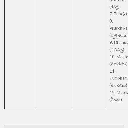
(కన్య)
7. Tula (త
8.
Vruschik
(వృశ్చికము
9. Dhanu
(ధనస్సు)
10. Maka
(మకరము)
11.
Kumbham
(కుంభము)
12. Meen
(మీనం)