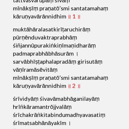
mīnākṣīṃ praṇatō’smi santatamahaṃ
kāruṇyavārānnidhim
॥ 1 ॥
muktāhāralasatkirīṭaruchirāṃ
pūrṇēnduvaktraprabhāṃ
śiñjannūpurakiṅkiṇīmaṇidharāṃ
padmaprabhābhāsurām ।
sarvābhīṣṭaphalapradāṃ girisutāṃ
vāṇīramāsēvitāṃ
mīnākṣīṃ praṇatō’smi santatamahaṃ
kāruṇyavārānnidhim
॥ 2 ॥
śrīvidyāṃ śivavāmabhāganilayāṃ
hrīṅkāramantrōjjvalāṃ
śrīchakrāṅkitabindumadhyavasatiṃ
śrīmatsabhānāyakīm ।