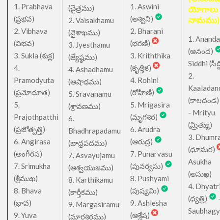
1. Prabhava
1. Aswini
చైత్రము
(
)
యోగాలు
(ప్రభవ)
(అశ్విని)
నామము)
2. Vaisakhamu
2. Vibhava
2. Bharani
(వైశాఖము)
1. Ananda
(విభవ)
(భరణి)
3. Jyesthamu
(ఆనంద)
3. Sukla (శుక్ల)
3. Kriththika
(జ్యేష్ఠము)
Siddhi (సిద్ధ
4.
(కృత్తిక)
4. Ashadhamu
2.
Pramodyuta
4. Rohini
(ఆషాఢము)
Kaaladan
(ప్రమోదూత)
(రోహిణి)
5. Sravanamu
(కాలదండ
5.
5. Mrigasira
(శ్రావణము)
- Mrityu
Prajothpatthi
(మృగశిర)
6.
(మ్రిత్యు)
(ప్రజోత్పత్తి)
6. Arudra
Bhadhrapadamu
3. Dhumr
6. Angirasa
(ఆరుద్ర)
(బాధ్రపదము)
(ధూమర)
(అంగీరస)
7. Punarvasu
7. Asvayujamu
Asukha
7. Srimukha
(పునర్వసు)
(ఆశ్వయుజము)
(అసుఖ)
(శ్రీముఖ)
8. Pushyami
8. Karthikamu
4. Dhyatr
8. Bhava
(పుష్యమి)
(కార్తీకము)
(ధ్యత్రి)
(భావ)
9. Ashlesha
9. Margasiramu
Saubhagy
9. Yuva
(ఆశ్లేష)
(మార్గశిరము)