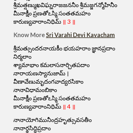
శ్రీమత్షణ్ముఖవిఘ్నరాజజననీం శ్రీమజ్జగన్మోహినీం
మీనాక్షీం ప్రణతోఽస్మి సంతతమహం
కారుణ్యవారాంనిధిమ్
॥ 3 ॥
Know More
Sri Varahi Devi Kavacham
శ్రీమత్సుందరనాయకీం భయహరాం జ్ఞానప్రదాం
నిర్మలాం
శ్యామాభాం కమలాసనార్చితపదాం
నారాయణస్యానుజామ్ ।
వీణావేణుమృదంగవాద్యరసికాం
నానావిధామంబికాం
మీనాక్షీం ప్రణతోఽస్మి సంతతమహం
కారుణ్యవారాంనిధిమ్
॥ 4 ॥
నానాయోగిమునీంద్రహృత్సువసతీం
నానార్థసిద్ధిప్రదాం