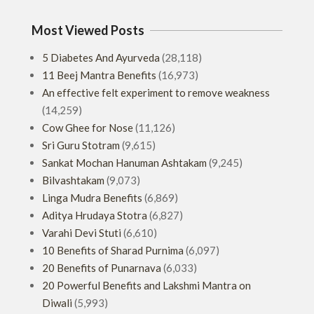
Most Viewed Posts
5 Diabetes And Ayurveda
(28,118)
11 Beej Mantra Benefits
(16,973)
An effective felt experiment to remove weakness
(14,259)
Cow Ghee for Nose
(11,126)
Sri Guru Stotram
(9,615)
Sankat Mochan Hanuman Ashtakam
(9,245)
Bilvashtakam
(9,073)
Linga Mudra Benefits
(6,869)
Aditya Hrudaya Stotra
(6,827)
Varahi Devi Stuti
(6,610)
10 Benefits of Sharad Purnima
(6,097)
20 Benefits of Punarnava
(6,033)
20 Powerful Benefits and Lakshmi Mantra on
Diwali
(5,993)