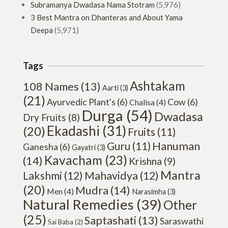
Subramanya Dwadasa Nama Stotram
(5,976)
3 Best Mantra on Dhanteras and About Yama
Deepa
(5,971)
Tags
Ashtakam
108 Names
(13)
Aarti
(3)
(21)
Ayurvedic Plant's
(6)
Cow
(6)
Chalisa
(4)
Durga
(54)
Dwadasa
Dry Fruits
(8)
Ekadashi
(31)
(20)
Fruits
(11)
Hanuman
Guru
(11)
Ganesha
(6)
Gayatri
(3)
Kavacham
(23)
(14)
Krishna
(9)
Mantra
Lakshmi
(12)
Mahavidya
(12)
(20)
Mudra
(14)
Men
(4)
Narasimha
(3)
Natural Remedies
(39)
Other
(25)
Saptashati
(13)
Saraswathi
Sai Baba
(2)