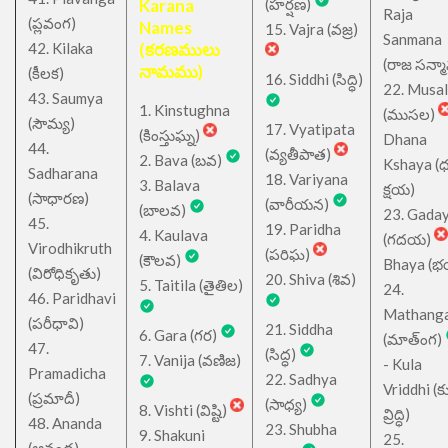
Karana
(హర్షణ)
Raja
(ప్లవంగ)
Names
15. Vajra (వజ్ర)
Sanmana
42. Kilaka
(కరణములు
(రాజ సన్మ
నామము)
(కీలక)
16. Siddhi (సిద్ధి)
22. Musa
43. Saumya
1. Kinstughna
(ముసల)
(సౌమ్య)
17. Vyatipata
(కింస్తుఘ్న)
Dhana
44.
(వ్యతీపాత)
2. Bava (బవ)
Kshaya (
Sadharana
18. Variyana
3. Balava
క్షయ)
(సాధారణ)
(వారీయన)
(బాలవ)
23. Gada
45.
19. Paridha
4. Kaulava
(గదయ)
Virodhikruth
(పరిఘ)
(కౌలవ)
Bhaya (
(విరోధికృతు)
20. Shiva (శివ)
5. Taitila (తైతిల)
24.
46. Paridhavi
Mathang
(పరీధావి)
21. Siddha
6. Gara (గర)
(మాత్ంగ)
47.
(సిద్ధ)
7. Vanija (వణిజ)
- Kula
Pramadicha
22. Sadhya
Vriddhi (క
(ప్రమాదీ)
(సాధ్య)
8. Vishti (విష్టి)
వ్రిద్ధి)
48. Ananda
23. Shubha
9. Shakuni
25.
(ఆనంద)