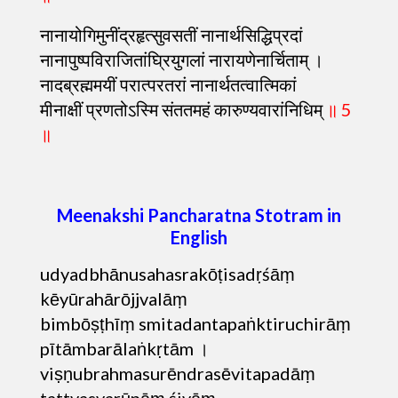
नानायोगिमुनींद्रहृत्सुवसतीं नानार्थसिद्धिप्रदां
नानापुष्पविराजितांघ्रियुगलां नारायणेनार्चिताम् ।
नादब्रह्ममयीं परात्परतरां नानार्थतत्वात्मिकां
मीनाक्षीं प्रणतोऽस्मि संततमहं कारुण्यवारांनिधिम्
॥ 5
॥
Meenakshi Pancharatna Stotram in
English
udyadbhānusahasrakōṭisadṛśāṃ
kēyūrahārōjjvalāṃ
bimbōṣṭhīṃ smitadantapaṅktiruchirāṃ
pītāmbarālaṅkṛtām ।
viṣṇubrahmasurēndrasēvitapadāṃ
tattvasvarūpāṃ śivāṃ