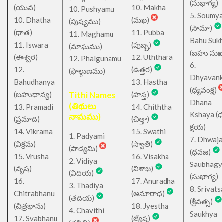
(సుభాగ్య)
(యువ)
10. Makha
10. Pushyamu
5. Soumy
10. Dhatha
(మఖ)
(పుష్యము)
(సౌమా)
(ధాత)
11. Pubba
11. Maghamu
Bahu Suk
11. Iswara
(పుబ్బ)
(మాఘము)
(బహు సుఖ
(ఈశ్వర)
12. Uththara
12. Phalgunamu
6.
12.
(ఉత్తర)
(ఫాల్గుణము)
Dhyavan
Bahudhanya
13. Hastha
(ధ్యవంక్ష)
(బహుధాన్య)
Tithi Names
(హస్త)
Dhana
(తిథులు
13. Pramadi
14. Chiththa
Kshaya (
నామము)
(ప్రమాది)
(చిత్తా)
క్షయ)
14. Vikrama
15. Swathi
1. Padyami
7. Dhwaj
(విక్రమ)
(స్వాతి)
(పాడ్యమి)
(ధవజ)
15. Vrusha
16. Visakha
2. Vidiya
Saubhagy
(వృష)
(విశాఖ)
(విదియ)
(సుభాగ్య)
16.
17. Anuradha
3. Thadiya
8. Srivats
Chitrabhanu
(అనూరాధ)
(తదియ)
(శ్రీవత్స)
(చిత్రభాను)
18. Jyestha
4. Chavithi
Saukhya
17. Svabhanu
(జ్యేష్ఠ)