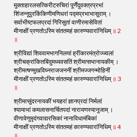
मुक्ताहारलसत्किरीटरुचिरां पूर्णेंदुवक्त्रप्रभां
शिंजन्नूपुरकिंकिणीमणिधरां पद्मप्रभाभासुराम् ।
सर्वाभीष्टफलप्रदां गिरिसुतां वाणीरमासेवितां
मीनाक्षीं प्रणतोऽस्मि संततमहं कारुण्यवारांनिधिम्
॥ 2
॥
श्रीविद्यां शिववामभागनिलयां ह्रींकारमंत्रोज्ज्वलां
श्रीचक्रांकितबिंदुमध्यवसतिं श्रीमत्सभानायकीम् ।
श्रीमत्षण्मुखविघ्नराजजननीं श्रीमज्जगन्मोहिनीं
मीनाक्षीं प्रणतोऽस्मि संततमहं कारुण्यवारांनिधिम्
॥ 3
॥
श्रीमत्सुंदरनायकीं भयहरां ज्ञानप्रदां निर्मलां
श्यामाभां कमलासनार्चितपदां नारायणस्यानुजाम् ।
वीणावेणुमृदंगवाद्यरसिकां नानाविधामंबिकां
मीनाक्षीं प्रणतोऽस्मि संततमहं कारुण्यवारांनिधिम्
॥ 4
॥