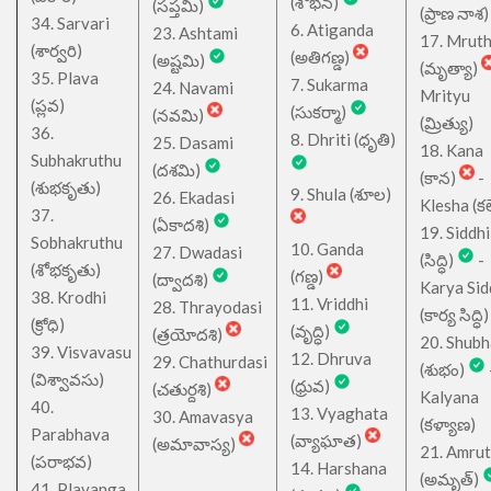
(శోభన)
(సప్తమి)
(ప్రాణ నాశ)
34. Sarvari
6. Atiganda
23. Ashtami
17. Mrut
(శార్వరి)
(అతిగణ్డ)
(అష్టమి)
(మృత్యా)
35. Plava
7. Sukarma
24. Navami
Mrityu
(ప్లవ)
(సుకర్మా)
(నవమి)
(మ్రిత్యు)
36.
8. Dhriti (ధృతి)
25. Dasami
18. Kana
Subhakruthu
(దశమి)
(కాన)
-
(శుభకృతు)
9. Shula (శూల)
26. Ekadasi
Klesha (కల
37.
(ఏకాదశి)
19. Siddhi
Sobhakruthu
10. Ganda
27. Dwadasi
(సిద్ధి)
-
(శోభకృతు)
(గణ్డ)
(ద్వాదశి)
Karya Sid
38. Krodhi
11. Vriddhi
28. Thrayodasi
(కార్య సిద్ధి)
(క్రోధి)
(వృద్ధి)
(త్రయోదశి)
20. Shub
39. Visvavasu
12. Dhruva
29. Chathurdasi
(శుభం)
(విశ్వావసు)
(ధ్రువ)
(చతుర్దశి)
Kalyana
40.
13. Vyaghata
30. Amavasya
(కళ్యాణ)
Parabhava
(వ్యాఘాత)
(అమావాస్య)
21. Amru
(పరాభవ)
14. Harshana
(అమృత్)
41. Plavanga