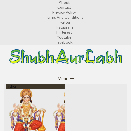
About
Skip
Contact
to
Privacy Policy
Terms And Conditions
content
Twitter
Instagram
Pinterest
Youtube
Facebook
ShubhAurLabh
Primary
Menu
Navigation
Ticker
Menu