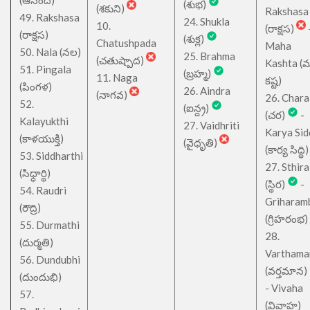
(శుభ)
(శకుని)
Rakshasa
49. Rakshasa
24. Shukla
10.
(రాక్షస)
(రాక్షస)
(శుక్ల)
Chatushpada
Maha
50. Nala (నల)
25. Brahma
(చతుష్పాద)
Kashta (
51. Pingala
(బ్రహ్మ)
11. Naga
కష్ట)
(పింగళ)
26. Aindra
(నాగవ)
26. Chara
52.
(ఐన్ద్ర)
(చర)
-
Kalayukthi
27. Vaidhriti
Karya Sid
(కాళయుక్తి)
(వైధృతి)
(కార్య సిద్ధి)
53. Siddharthi
27. Sthira
(సిధ్ధార్థి)
(స్థిర)
-
54. Raudri
Griharam
(రౌద్రి)
(గ్రిహరంభ)
55. Durmathi
28.
(దుర్మతి)
Varthama
56. Dundubhi
(వర్తమాన)
(దుందుభి)
- Vivaha
57.
(వివాహ)