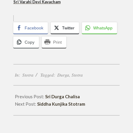
Sri Varahi Devi Kavacham
Facebook
Twitter
WhatsApp
Copy
Print
2022-
In:
Stotra
Tagged:
Durga
,
Stotra
07-
13
Previous Post:
Sri Durga Chalisa
Next Post:
Siddha Kunjika Stotram