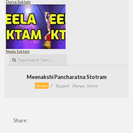
Durva Suktam
Neela Suktam
Search
Meenakshi Pancharatna Stotram
Stotra
Tagged:
Durga
,
Stotra
Share: