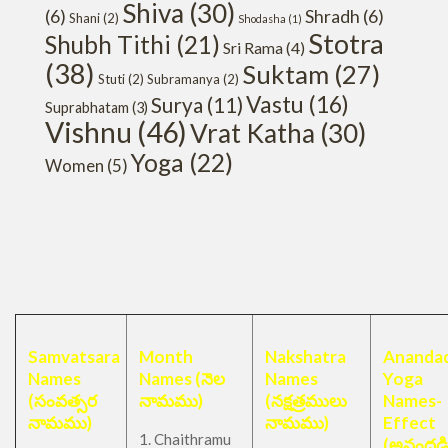
Shiva
(30)
(6)
Shradh
(6)
Shani
(2)
Shodasha
(1)
Stotra
Shubh Tithi
(21)
Sri Rama
(4)
(38)
Suktam
(27)
Stuti
(2)
Subramanya
(2)
Vastu
(16)
Surya
(11)
Suprabhatam
(3)
Vishnu
(46)
Vrat Katha
(30)
Yoga
(22)
Women
(5)
Samvatsara
Month
Nakshatra
Anandad
Names
Names (నెల
Names
Yoga
(సంవత్సర
నామము)
(నక్షత్రములు
Names-
నామము)
నామము)
Effect
1. Chaithramu
(అనందడ