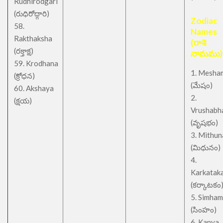
Rudhirodgari
(రుధిరోద్గారి)
Zodiac
58.
Names
Rakthaksha
(రాశి
(రక్తాక్ష)
నామము)
59. Krodhana
1. Mesha
(క్రోధన)
(మేషం)
60. Akshaya
2.
(క్షయ)
Vrushabh
(వృషభం)
3. Mithu
(మిధునం)
4.
Karkatak
(కర్కాటకం
5. Simham
(సింహం)
6. Kanya