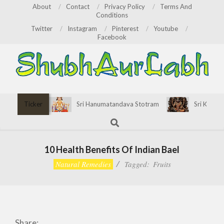
Skip
About
Contact
Privacy Policy
Terms And
Conditions
to
Twitter
Instagram
Pinterest
Youtube
content
Facebook
ShubhAurLabh
Primary
Ticker
Sri Hanumatandava Stotram
Sri Kirata
Navigation
Search
Menu
10 Health Benefits Of Indian Bael
Natural Remedies
Tagged:
Fruits
Share: