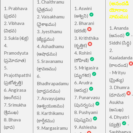
1. Chaithramu
(అనందడి
1. Prabhava
1. Aswini
చైత్రము
(
)
యోగాలు
(ప్రభవ)
(అశ్విని)
నామము)
2. Vaisakhamu
2. Vibhava
2. Bharani
(వైశాఖము)
1. Ananda
(విభవ)
(భరణి)
3. Jyesthamu
(ఆనంద)
-
3. Sukla (శుక్ల)
3. Kriththika
(జ్యేష్ఠము)
Siddhi (సిద్ధి)
4.
(కృత్తిక)
4. Ashadhamu
2.
Pramodyuta
4. Rohini
(ఆషాఢము)
Kaaladanda
(ప్రమోదూత)
(రోహిణి)
5. Sravanamu
(కాలదండ)
5.
5. Mrigasira
(శ్రావణము)
- Mrityu
Prajothpatthi
(మృగశిర)
6.
(మ్రిత్యు)
(ప్రజోత్పత్తి)
6. Arudra
Bhadhrapadamu
3. Dhumra
6. Angirasa
(ఆరుద్ర)
(బాధ్రపదము)
(ధూమర)
(అంగీరస)
7. Punarvasu
7. Asvayujamu
Asukha
7. Srimukha
(పునర్వసు)
(ఆశ్వయుజము)
(అసుఖ)
(శ్రీముఖ)
8. Pushyami
8. Karthikamu
4. Dhyatri
8. Bhava
(పుష్యమి)
(కార్తీకము)
(ధ్యత్రి)
-
(భావ)
9. Ashlesha
9. Margasiramu
Saubhagya