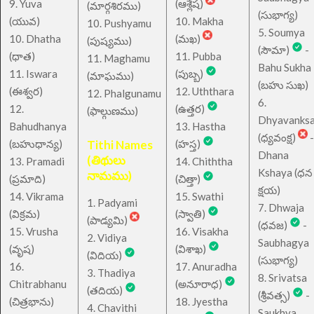
9. Yuva
(ఆశ్లేష)
(మార్గశిరము)
(సుభాగ్య)
(యువ)
10. Makha
10. Pushyamu
5. Soumya
10. Dhatha
(మఖ)
(పుష్యము)
(సౌమా)
-
(ధాత)
11. Pubba
11. Maghamu
Bahu Sukha
11. Iswara
(పుబ్బ)
(మాఘము)
(బహు సుఖ)
(ఈశ్వర)
12. Uththara
12. Phalgunamu
6.
12.
(ఉత్తర)
(ఫాల్గుణము)
Dhyavanks
Bahudhanya
13. Hastha
(ధ్యవంక్ష)
-
(బహుధాన్య)
Tithi Names
(హస్త)
Dhana
(తిథులు
13. Pramadi
14. Chiththa
Kshaya (ధన
నామము)
(ప్రమాది)
(చిత్తా)
క్షయ)
14. Vikrama
15. Swathi
1. Padyami
7. Dhwaja
(విక్రమ)
(స్వాతి)
(పాడ్యమి)
(ధవజ)
-
15. Vrusha
16. Visakha
2. Vidiya
Saubhagya
(వృష)
(విశాఖ)
(విదియ)
(సుభాగ్య)
16.
17. Anuradha
3. Thadiya
8. Srivatsa
Chitrabhanu
(అనూరాధ)
(తదియ)
(శ్రీవత్స)
-
(చిత్రభాను)
18. Jyestha
4. Chavithi
Saukhya