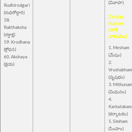
(వివాహ)
Rudhirodgari
(రుధిరోద్గారి)
Zodiac
58.
Names
Rakthaksha
(రాశి
(రక్తాక్ష)
నామము)
59. Krodhana
1. Mesham
(క్రోధన)
(మేషం)
60. Akshaya
2.
(క్షయ)
Vrushabha
(వృషభం)
3. Mithuna
(మిధునం)
4.
Karkatakam
(కర్కాటకం)
5. Simham
(సింహం)