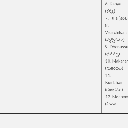
6. Kanya
(కన్య)
7. Tula (తుల
8.
Vruschikam
(వృశ్చికము)
9. Dhanuss
(ధనస్సు)
10. Makara
(మకరము)
11.
Kumbham
(కుంభము)
12. Meena
(మీనం)