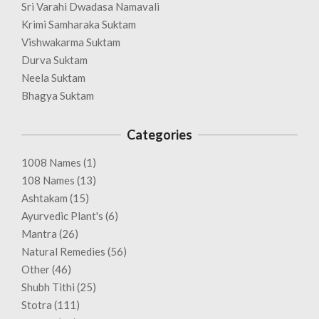
Sri Varahi Dwadasa Namavali
Krimi Samharaka Suktam
Vishwakarma Suktam
Durva Suktam
Neela Suktam
Bhagya Suktam
Categories
1008 Names
(1)
108 Names
(13)
Ashtakam
(15)
Ayurvedic Plant's
(6)
Mantra
(26)
Natural Remedies
(56)
Other
(46)
Shubh Tithi
(25)
Stotra
(111)