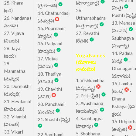
12. Mithra
25. Khara
(పూర్వాభాద్ర)
(త్రయోదశి)
(మిత్ర)
-
(ఖర)
26.
14. Chathurdasi
Pushti (పుష్టి
26. Nandana (
Uttharabhadra
(చతుర్దశి)
13. Manasa
నందన)
(ఉత్తరాభాద్ర)
15. Pournami
(మానస)
-
27. Vijaya
27. Revathi
(పౌర్ణమి)
Saubhagya
(విజయ)
(రేవతి)
16. Padyami
(సుభాగ్య)
28. Jaya
(పాడ్యమి)
14. Padma
Yoga Names
(జయ)
17. Vidiya
(పద్మ)
-
(యోగాలు
29.
(విదియ)
నామము)
Dhanagama
Manmatha
18. Thadiya
(ధనాగమ)
(మన్మథ)
1. Vishkambha
(తదియ)
15. Lamba
30. Durmukhi
(విష్కుమ్భ)
19. Chavithi
(లంబ)
-
(దుర్ముఖి)
2. Priti (ప్రీతి)
(చవితి)
Dhana
31. Hevilambi
3. Ayushmana
20. Panchami
Kshaya (ధన
(హేవిలంబి)
(ఆయుష్మాన్)
(పంచమి)
క్షయ)
32. Vilambi
4. Saubhagya
21. Shashti (షష్టి)
16. Uthpath
(విలంబి)
(సౌభాగ్య)
(ఉత్పత)
-
33. Vikari
5. Shobhana
22. Sapthami