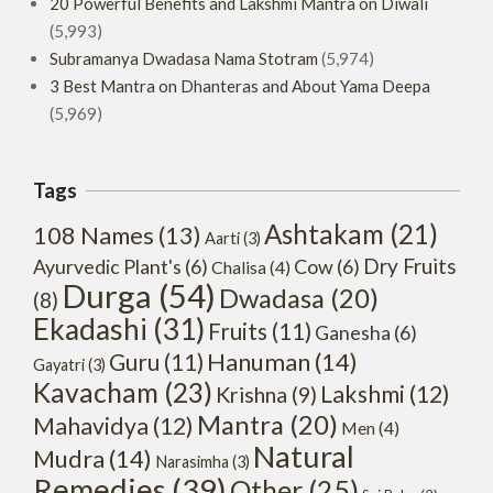
20 Powerful Benefits and Lakshmi Mantra on Diwali
(5,993)
Subramanya Dwadasa Nama Stotram
(5,974)
3 Best Mantra on Dhanteras and About Yama Deepa
(5,969)
Tags
Ashtakam
(21)
108 Names
(13)
Aarti
(3)
Dry Fruits
Ayurvedic Plant's
(6)
Cow
(6)
Chalisa
(4)
Durga
(54)
Dwadasa
(20)
(8)
Ekadashi
(31)
Fruits
(11)
Ganesha
(6)
Hanuman
(14)
Guru
(11)
Gayatri
(3)
Kavacham
(23)
Lakshmi
(12)
Krishna
(9)
Mantra
(20)
Mahavidya
(12)
Men
(4)
Natural
Mudra
(14)
Narasimha
(3)
Remedies
(39)
Other
(25)