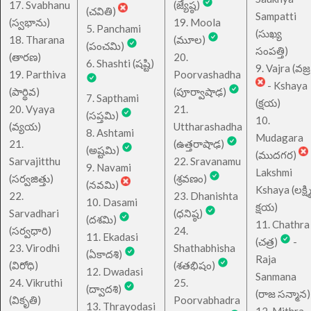
17. Svabhanu
(జ్యేష్ఠ)
(చవితి)
Sampatti
(స్వభాను)
19. Moola
5. Panchami
(సుఖ్య
18. Tharana
(మూల)
(పంచమి)
సంపత్తి)
(తారణ)
20.
6. Shashti (షష్టి)
9. Vajra (వజ్ర
19. Parthiva
Poorvashadha
- Kshaya
(పార్థివ)
(పూర్వాషాఢ)
7. Sapthami
(క్షయ)
20. Vyaya
21.
(సప్తమి)
10.
(వ్యయ)
Uttharashadha
8. Ashtami
Mudagara
21.
(ఉత్తరాషాఢ)
(అష్టమి)
(ముదగర)
Sarvajitthu
22. Sravanamu
9. Navami
Lakshmi
(సర్వజిత్తు)
(శ్రవణం)
(నవమి)
Kshaya (లక్ష్మ
22.
23. Dhanishta
10. Dasami
క్షయ)
Sarvadhari
(ధనిష్ఠ)
(దశమి)
11. Chathra
(సర్వధారి)
24.
11. Ekadasi
(చత్ర)
-
23. Virodhi
Shathabhisha
(ఏకాదశి)
Raja
(విరోధి)
(శతభిషం)
12. Dwadasi
Sanmana
24. Vikruthi
25.
(ద్వాదశి)
(రాజ సన్మాన)
(వికృతి)
Poorvabhadra
13. Thrayodasi