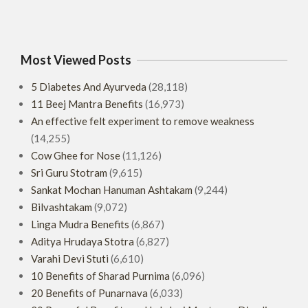
Most Viewed Posts
5 Diabetes And Ayurveda
(28,118)
11 Beej Mantra Benefits
(16,973)
An effective felt experiment to remove weakness
(14,255)
Cow Ghee for Nose
(11,126)
Sri Guru Stotram
(9,615)
Sankat Mochan Hanuman Ashtakam
(9,244)
Bilvashtakam
(9,072)
Linga Mudra Benefits
(6,867)
Aditya Hrudaya Stotra
(6,827)
Varahi Devi Stuti
(6,610)
10 Benefits of Sharad Purnima
(6,096)
20 Benefits of Punarnava
(6,033)