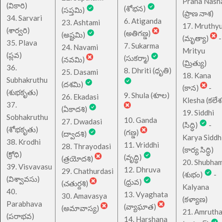
Prana Nash
(వికారి)
(శోభన)
(సప్తమి)
(ప్రాణ నాశ)
34. Sarvari
6. Atiganda
23. Ashtami
17. Mruthy
(శార్వరి)
(అతిగణ్డ)
(అష్టమి)
(మృత్యా)
-
35. Plava
7. Sukarma
24. Navami
Mrityu
(ప్లవ)
(సుకర్మా)
(నవమి)
(మ్రిత్యు)
36.
8. Dhriti (ధృతి)
25. Dasami
18. Kana
Subhakruthu
(దశమి)
(కాన)
-
(శుభకృతు)
9. Shula (శూల)
26. Ekadasi
Klesha (కలేశ
37.
(ఏకాదశి)
19. Siddhi
Sobhakruthu
10. Ganda
27. Dwadasi
(సిద్ధి)
-
(శోభకృతు)
(గణ్డ)
(ద్వాదశి)
Karya Siddh
38. Krodhi
11. Vriddhi
28. Thrayodasi
(కార్య సిద్ధి)
(క్రోధి)
(వృద్ధి)
(త్రయోదశి)
20. Shubha
39. Visvavasu
12. Dhruva
29. Chathurdasi
(శుభం)
-
(విశ్వావసు)
(ధ్రువ)
(చతుర్దశి)
Kalyana
40.
13. Vyaghata
30. Amavasya
(కళ్యాణ)
Parabhava
(వ్యాఘాత)
(అమావాస్య)
21. Amruth
(పరాభవ)
14. Harshana