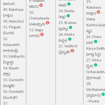
9. Shakuni
25.
(ఆనంద)
(శుభ)
(శకుని)
Rakshasa
49. Rakshasa
24. Shukla
10.
(రాక్షస)
-
(రాక్షస)
(శుక్ల)
Chatushpada
Maha
50. Nala (నల)
25. Brahma
(చతుష్పాద)
Kashta (మహ
51. Pingala
(బ్రహ్మ)
11. Naga
కష్ట)
(పింగళ)
26. Aindra
(నాగవ)
26. Chara
52.
(ఐన్ద్ర)
(చర)
-
Kalayukthi
27. Vaidhriti
Karya Siddh
(కాళయుక్తి)
(వైధృతి)
(కార్య సిద్ధి)
53. Siddharthi
27. Sthira
(సిధ్ధార్థి)
(స్థిర)
-
54. Raudri
Griharambh
(రౌద్రి)
(గ్రిహరంభ)
55. Durmathi
28.
(దుర్మతి)
Varthamana
56. Dundubhi
(వర్తమాన)
(దుందుభి)
- Vivaha
57.