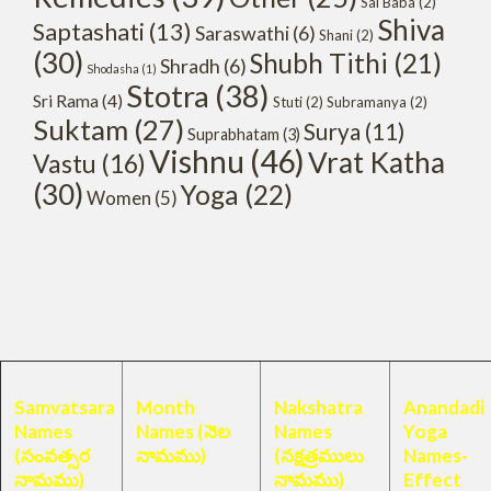
Sai Baba
(2)
Shiva
Saptashati
(13)
Saraswathi
(6)
Shani
(2)
(30)
Shubh Tithi
(21)
Shradh
(6)
Shodasha
(1)
Stotra
(38)
Sri Rama
(4)
Stuti
(2)
Subramanya
(2)
Suktam
(27)
Surya
(11)
Suprabhatam
(3)
Vishnu
(46)
Vrat Katha
Vastu
(16)
(30)
Yoga
(22)
Women
(5)
Samvatsara
Month
Nakshatra
Anandadi
Names
Names (నెల
Names
Yoga
(సంవత్సర
నామము)
(నక్షత్రములు
Names-
నామము)
నామము)
Effect