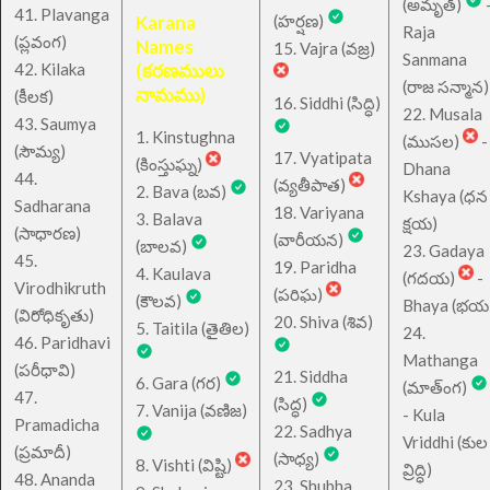
(అమృత్)
41. Plavanga
Karana
(హర్షణ)
Raja
(ప్లవంగ)
Names
15. Vajra (వజ్ర)
Sanmana
42. Kilaka
(కరణములు
(రాజ సన్మాన)
నామము)
(కీలక)
16. Siddhi (సిద్ధి)
22. Musala
43. Saumya
1. Kinstughna
(ముసల)
-
(సౌమ్య)
17. Vyatipata
(కింస్తుఘ్న)
Dhana
44.
(వ్యతీపాత)
2. Bava (బవ)
Kshaya (ధన
Sadharana
18. Variyana
3. Balava
క్షయ)
(సాధారణ)
(వారీయన)
(బాలవ)
23. Gadaya
45.
19. Paridha
4. Kaulava
(గదయ)
-
Virodhikruth
(పరిఘ)
(కౌలవ)
Bhaya (భయ
(విరోధికృతు)
20. Shiva (శివ)
5. Taitila (తైతిల)
24.
46. Paridhavi
Mathanga
(పరీధావి)
21. Siddha
6. Gara (గర)
(మాత్ంగ)
47.
(సిద్ధ)
7. Vanija (వణిజ)
- Kula
Pramadicha
22. Sadhya
Vriddhi (కుల
(ప్రమాదీ)
(సాధ్య)
8. Vishti (విష్టి)
వ్రిద్ధి)
48. Ananda
23. Shubha