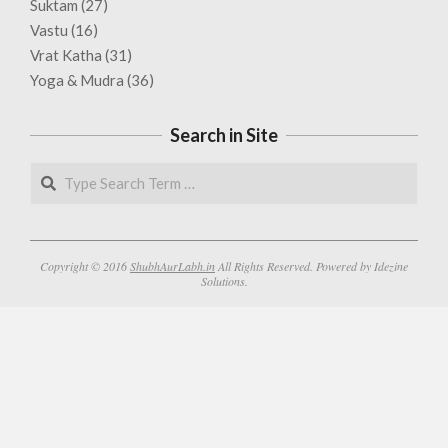
Suktam
(27)
Vastu
(16)
Vrat Katha
(31)
Yoga & Mudra
(36)
Search in Site
Search
Copyright © 2016
ShubhAurLabh.in
All Rights Reserved. Powered by Idezine
Solutions.