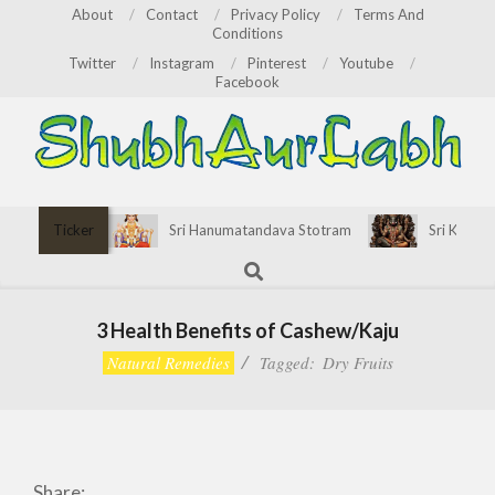
Skip
About
Contact
Privacy Policy
Terms And
Conditions
to
Twitter
Instagram
Pinterest
Youtube
content
Facebook
ShubhAurLabh
Primary
Ticker
Sri Hanumatandava Stotram
Sri Kirata
Navigation
Search
Menu
3 Health Benefits of Cashew/Kaju
Natural Remedies
Tagged:
Dry Fruits
Share: