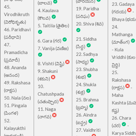
(వారీయన)
(బాలవ)
23. Gadaya
45.
19. Paridha
4. Kaulava
(గదయ)
-
Virodhikruth
(పరిఘ)
(కౌలవ)
Bhaya (భయ
(విరోధికృతు)
20. Shiva (శివ)
5. Taitila (తైతిల)
24.
46. Paridhavi
Mathanga
(పరీధావి)
21. Siddha
6. Gara (గర)
(మాత్ంగ)
47.
(సిద్ధ)
7. Vanija (వణిజ)
- Kula
Pramadicha
22. Sadhya
Vriddhi (కుల
(ప్రమాదీ)
(సాధ్య)
8. Vishti (విష్టి)
వ్రిద్ధి)
48. Ananda
23. Shubha
9. Shakuni
25.
(ఆనంద)
(శుభ)
(శకుని)
Rakshasa
49. Rakshasa
24. Shukla
10.
(రాక్షస)
-
(రాక్షస)
(శుక్ల)
Chatushpada
Maha
50. Nala (నల)
25. Brahma
(చతుష్పాద)
Kashta (మహ
51. Pingala
(బ్రహ్మ)
11. Naga
కష్ట)
(పింగళ)
26. Aindra
(నాగవ)
26. Chara
52.
(ఐన్ద్ర)
(చర)
-
Kalayukthi
27. Vaidhriti
Karya Siddh
(కాళయుక్తి)