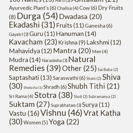
Aarti
(3)
Dry Fruits
Ayurvedic Plant's
(6)
Cow
(6)
Chalisa
(4)
Durga
(54)
Dwadasa
(20)
(8)
Ekadashi
(31)
Fruits
(11)
Ganesha
(6)
Hanuman
(14)
Guru
(11)
Gayatri
(3)
Kavacham
(23)
Lakshmi
(12)
Krishna
(9)
Mantra
(20)
Mahavidya
(12)
Men
(4)
Natural
Mudra
(14)
Narasimha
(3)
Remedies
(39)
Other
(25)
Sai Baba
(2)
Shiva
Saptashati
(13)
Saraswathi
(6)
Shani
(2)
(30)
Shubh Tithi
(21)
Shradh
(6)
Shodasha
(1)
Stotra
(38)
Sri Rama
(4)
Stuti
(2)
Subramanya
(2)
Suktam
(27)
Surya
(11)
Suprabhatam
(3)
Vishnu
(46)
Vrat Katha
Vastu
(16)
(30)
Yoga
(22)
Women
(5)