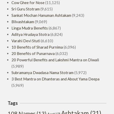
Cow Ghee for Nose
(11,125)
Sri Guru Stotram
(9,615)
Sankat Mochan Hanuman Ashtakam
(9,243)
Bilvashtakam
(9,069)
Linga Mudra Benefits
(6,867)
Aditya Hrudaya Stotra
(6,824)
Varahi Devi Stuti
(6,610)
10 Benefits of Sharad Purnima
(6,096)
20 Benefits of Punarnava
(6,032)
20 Powerful Benefits and Lakshmi Mantra on Diwali
(5,989)
Subramanya Dwadasa Nama Stotram
(5,972)
3 Best Mantra on Dhanteras and About Yama Deepa
(5,969)
Tags
Ashtakam
(21)
108 Names
(13)