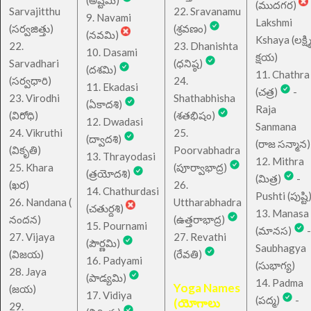
(అష్టమి)
(ముదగర)
Sarvajitthu
22. Sravanamu
9. Navami
Lakshmi
(సర్వజిత్తు)
(శ్రవణం)
(నవమి)
Kshaya (లక్ష్మ
22.
23. Dhanishta
10. Dasami
క్షయ)
Sarvadhari
(ధనిష్ఠ)
(దశమి)
11. Chathra
(సర్వధారి)
24.
11. Ekadasi
(చత్ర)
-
23. Virodhi
Shathabhisha
(ఏకాదశి)
Raja
(విరోధి)
(శతభిషం)
12. Dwadasi
Sanmana
24. Vikruthi
25.
(ద్వాదశి)
(రాజ సన్మాన)
(వికృతి)
Poorvabhadra
13. Thrayodasi
12. Mithra
25. Khara
(పూర్వాభాద్ర)
(త్రయోదశి)
(మిత్ర)
-
(ఖర)
26.
14. Chathurdasi
Pushti (పుష్టి
26. Nandana (
Uttharabhadra
(చతుర్దశి)
13. Manasa
నందన)
(ఉత్తరాభాద్ర)
15. Pournami
(మానస)
-
27. Vijaya
27. Revathi
(పౌర్ణమి)
Saubhagya
(విజయ)
(రేవతి)
16. Padyami
(సుభాగ్య)
28. Jaya
(పాడ్యమి)
14. Padma
Yoga Names
(జయ)
17. Vidiya
(పద్మ)
-
(యోగాలు
29.