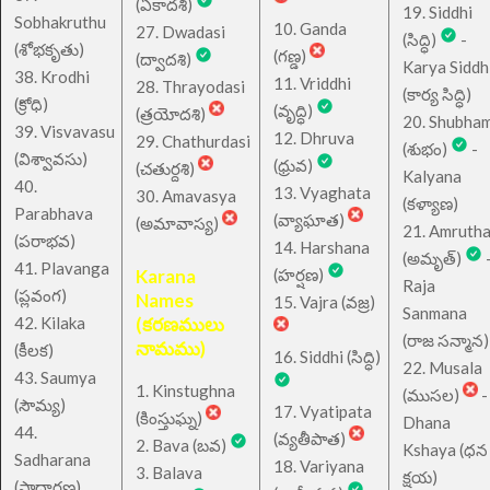
(ఏకాదశి)
19. Siddhi
Sobhakruthu
10. Ganda
27. Dwadasi
(సిద్ధి)
-
(శోభకృతు)
(గణ్డ)
(ద్వాదశి)
Karya Siddh
38. Krodhi
11. Vriddhi
28. Thrayodasi
(కార్య సిద్ధి)
(క్రోధి)
(వృద్ధి)
(త్రయోదశి)
20. Shubha
39. Visvavasu
12. Dhruva
29. Chathurdasi
(శుభం)
-
(విశ్వావసు)
(ధ్రువ)
(చతుర్దశి)
Kalyana
40.
13. Vyaghata
30. Amavasya
(కళ్యాణ)
Parabhava
(వ్యాఘాత)
(అమావాస్య)
21. Amruth
(పరాభవ)
14. Harshana
(అమృత్)
41. Plavanga
Karana
(హర్షణ)
Raja
(ప్లవంగ)
Names
15. Vajra (వజ్ర)
Sanmana
42. Kilaka
(కరణములు
(రాజ సన్మాన)
నామము)
(కీలక)
16. Siddhi (సిద్ధి)
22. Musala
43. Saumya
1. Kinstughna
(ముసల)
-
(సౌమ్య)
17. Vyatipata
(కింస్తుఘ్న)
Dhana
44.
(వ్యతీపాత)
2. Bava (బవ)
Kshaya (ధన
Sadharana
18. Variyana
3. Balava
క్షయ)
(సాధారణ)