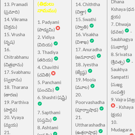
Dhana
(తిథులు
13. Pramadi
14. Chiththa
Kshaya (ధన
నామము)
(ప్రమాది)
(చిత్తా)
క్షయ)
14. Vikrama
15. Swathi
1. Padyami
7. Dhwaja
(విక్రమ)
(స్వాతి)
(పాడ్యమి)
(ధవజ)
-
15. Vrusha
16. Visakha
2. Vidiya
Saubhagya
(వృష)
(విశాఖ)
(విదియ)
(సుభాగ్య)
16.
17. Anuradha
3. Thadiya
8. Srivatsa
Chitrabhanu
(అనూరాధ)
(తదియ)
(శ్రీవత్స)
-
(చిత్రభాను)
18. Jyestha
4. Chavithi
Saukhya
17. Svabhanu
(జ్యేష్ఠ)
(చవితి)
Sampatti
(స్వభాను)
19. Moola
5. Panchami
(సుఖ్య
18. Tharana
(మూల)
(పంచమి)
సంపత్తి)
(తారణ)
20.
6. Shashti (షష్టి)
9. Vajra (వజ్ర
19. Parthiva
Poorvashadha
- Kshaya
(పార్థివ)
(పూర్వాషాఢ)
7. Sapthami
(క్షయ)
20. Vyaya
21.
(సప్తమి)
10.
(వ్యయ)
Uttharashadha
8. Ashtami
Mudagara
21.
(ఉత్తరాషాఢ)