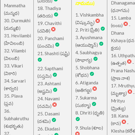
(విదియ)
నామము)
Dhanagama
Manmatha
18. Thadiya
(ధనాగమ)
(మన్మథ)
1. Vishkambha
(తదియ)
15. Lamba
30. Durmukhi
(విష్కుమ్భ)
19. Chavithi
(లంబ)
-
(దుర్ముఖి)
2. Priti (ప్రీతి)
(చవితి)
Dhana
31. Hevilambi
3. Ayushmana
20. Panchami
Kshaya (ధన
(హేవిలంబి)
(ఆయుష్మాన్)
(పంచమి)
క్షయ)
32. Vilambi
4. Saubhagya
21. Shashti (షష్టి)
16. Uthpath
(విలంబి)
(సౌభాగ్య)
(ఉత్పత)
-
33. Vikari
5. Shobhana
22. Sapthami
Prana Nash
(వికారి)
(శోభన)
(సప్తమి)
(ప్రాణ నాశ)
34. Sarvari
6. Atiganda
23. Ashtami
17. Mruthy
(శార్వరి)
(అతిగణ్డ)
(అష్టమి)
(మృత్యా)
-
35. Plava
7. Sukarma
24. Navami
Mrityu
(ప్లవ)
(సుకర్మా)
(నవమి)
(మ్రిత్యు)
36.
8. Dhriti (ధృతి)
25. Dasami
18. Kana
Subhakruthu
(దశమి)
(కాన)
-
(శుభకృతు)
9. Shula (శూల)
26. Ekadasi
Klesha (కలేశ
37.