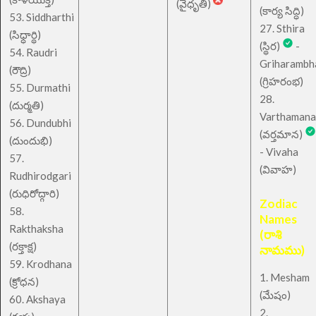
(వైధృతి)
(కార్య సిద్ధి)
53. Siddharthi
27. Sthira
(సిధ్ధార్థి)
(స్థిర)
-
54. Raudri
Griharambh
(రౌద్రి)
(గ్రిహరంభ)
55. Durmathi
28.
(దుర్మతి)
Varthamana
56. Dundubhi
(వర్తమాన)
(దుందుభి)
- Vivaha
57.
(వివాహ)
Rudhirodgari
(రుధిరోద్గారి)
Zodiac
58.
Names
Rakthaksha
(రాశి
(రక్తాక్ష)
నామము)
59. Krodhana
1. Mesham
(క్రోధన)
(మేషం)
60. Akshaya
2.