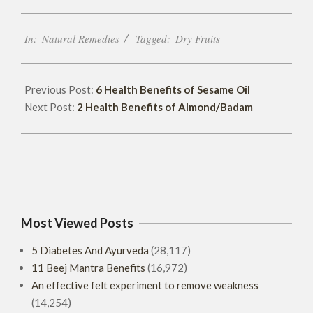
2018-
In:
Natural Remedies
Tagged:
Dry Fruits
05-
31
Previous Post:
6 Health Benefits of Sesame Oil
Next Post:
2 Health Benefits of Almond/Badam
Most Viewed Posts
5 Diabetes And Ayurveda
(28,117)
11 Beej Mantra Benefits
(16,972)
An effective felt experiment to remove weakness
(14,254)