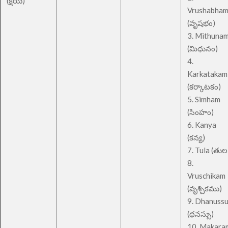
(క్షయ)
Vrushabha
(వృషభం)
3. Mithuna
(మిధునం)
4.
Karkatakam
(కర్కాటకం)
5. Simham
(సింహం)
6. Kanya
(కన్య)
7. Tula (తుల
8.
Vruschikam
(వృశ్చికము)
9. Dhanuss
(ధనస్సు)
10. Makara