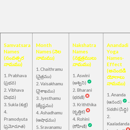
Samvatsara
Month
Nakshatra
Anandadi
Names
Names (నెల
Names
Yoga
(సంవత్సర
నామము)
(నక్షత్రములు
Names-
నామము)
నామము)
Effect
1. Chaithramu
(అనందడి
1. Prabhava
1. Aswini
చైత్రము
(
)
యోగాలు
(ప్రభవ)
(అశ్విని)
నామము)
2. Vaisakhamu
2. Vibhava
2. Bharani
(వైశాఖము)
1. Ananda
(విభవ)
(భరణి)
3. Jyesthamu
(ఆనంద)
-
3. Sukla (శుక్ల)
3. Kriththika
(జ్యేష్ఠము)
Siddhi (సిద్ధి)
4.
(కృత్తిక)
4. Ashadhamu
2.
Pramodyuta
4. Rohini
(ఆషాఢము)
Kaaladanda
(ప్రమోదూత)
(రోహిణి)
5. Sravanamu