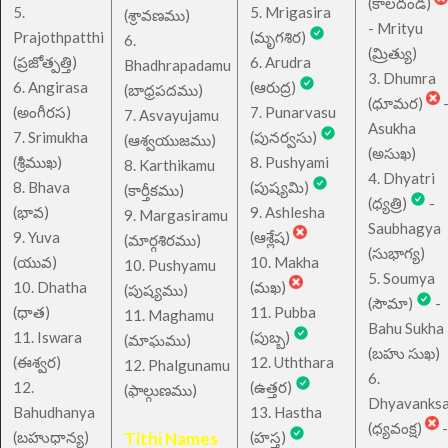
(కాలదండ)
5.
5. Mrigasira
(శ్రావణము)
- Mrityu
Prajothpatthi
(మృగశిర)
6.
(మ్రిత్యు)
(ప్రజోత్పత్తి)
6. Arudra
Bhadhrapadamu
3. Dhumra
6. Angirasa
(ఆరుద్ర)
(బాధ్రపదము)
(ధూమర)
(అంగీరస)
7. Punarvasu
7. Asvayujamu
Asukha
7. Srimukha
(పునర్వసు)
(ఆశ్వయుజము)
(అసుఖ)
(శ్రీముఖ)
8. Pushyami
8. Karthikamu
4. Dhyatri
8. Bhava
(పుష్యమి)
(కార్తీకము)
(ధ్యత్రి)
-
(భావ)
9. Ashlesha
9. Margasiramu
Saubhagya
9. Yuva
(ఆశ్లేష)
(మార్గశిరము)
(సుభాగ్య)
(యువ)
10. Makha
10. Pushyamu
5. Soumya
10. Dhatha
(మఖ)
(పుష్యము)
(సౌమా)
-
(ధాత)
11. Pubba
11. Maghamu
Bahu Sukha
11. Iswara
(పుబ్బ)
(మాఘము)
(బహు సుఖ)
(ఈశ్వర)
12. Uththara
12. Phalgunamu
6.
12.
(ఉత్తర)
(ఫాల్గుణము)
Dhyavanks
Bahudhanya
13. Hastha
(ధ్యవంక్ష)
-
(బహుధాన్య)
Tithi Names
(హస్త)