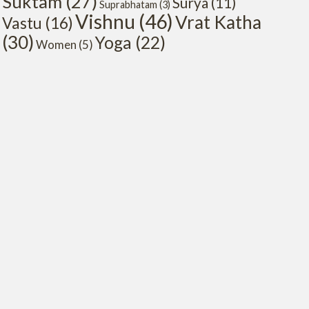
Suktam
(27)
Surya
(11)
Suprabhatam
(3)
Vishnu
(46)
Vrat Katha
Vastu
(16)
(30)
Yoga
(22)
Women
(5)