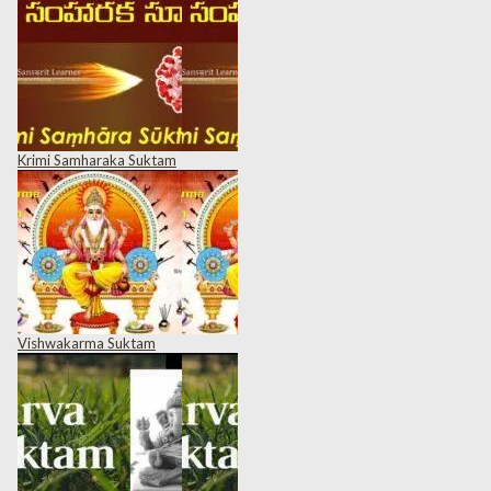
Krimi Samharaka Suktam
Vishwakarma Suktam