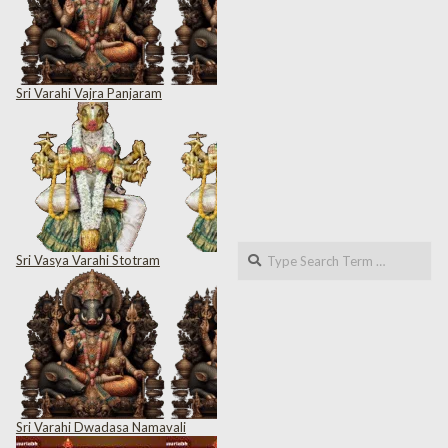
Sri Varahi Vajra Panjaram
Search
Sri Vasya Varahi Stotram
Sri Varahi Dwadasa Namavali