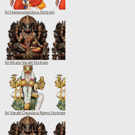
Sri Hanumatandava Stotram
Sri Kirata Varahi Stotram
Sri Varahi Dwadasa Nama Stotram