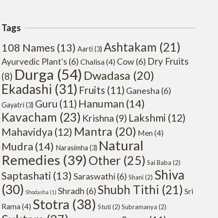
Tags
Ashtakam
(21)
108 Names
(13)
Aarti
(3)
Dry Fruits
Ayurvedic Plant's
(6)
Cow
(6)
Chalisa
(4)
Durga
(54)
Dwadasa
(20)
(8)
Ekadashi
(31)
Fruits
(11)
Ganesha
(6)
Hanuman
(14)
Guru
(11)
Gayatri
(3)
Kavacham
(23)
Lakshmi
(12)
Krishna
(9)
Mantra
(20)
Mahavidya
(12)
Men
(4)
Natural
Mudra
(14)
Narasimha
(3)
Remedies
(39)
Other
(25)
Sai Baba
(2)
Shiva
Saptashati
(13)
Saraswathi
(6)
Shani
(2)
(30)
Shubh Tithi
(21)
Shradh
(6)
Sri
Shodasha
(1)
Stotra
(38)
Rama
(4)
Stuti
(2)
Subramanya
(2)