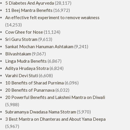
5 Diabetes And Ayurveda
(28,117)
11 Beej Mantra Benefits
(16,972)
An effective felt experiment to remove weakness
(14,253)
Cow Ghee for Nose
(11,124)
Sri Guru Stotram
(9,613)
Sankat Mochan Hanuman Ashtakam
(9,241)
Bilvashtakam
(9,067)
Linga Mudra Benefits
(6,867)
Aditya Hrudaya Stotra
(6,824)
Varahi Devi Stuti
(6,608)
10 Benefits of Sharad Purnima
(6,096)
20 Benefits of Punarnava
(6,032)
20 Powerful Benefits and Lakshmi Mantra on Diwali
(5,988)
Subramanya Dwadasa Nama Stotram
(5,970)
3 Best Mantra on Dhanteras and About Yama Deepa
(5,967)