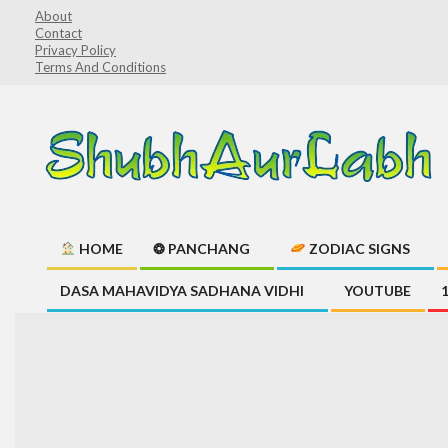
Skip
About
Contact
to
Privacy Policy
content
Terms And Conditions
ShubhAurLabh
HOME
❂ PANCHANG
ZODIAC SIGNS
Primary
DASA MAHAVIDYA SADHANA VIDHI
YOUTUBE
Navigation
Menu