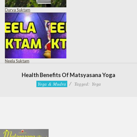
Durva Suktam
Neela Suktam
Health Benefits Of Matsyasana Yoga
Yoga & Mudra
Tagged:
Yoga