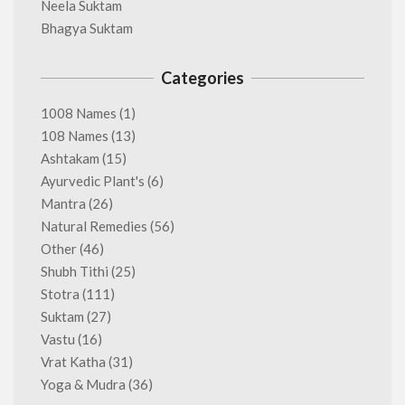
Neela Suktam
Bhagya Suktam
Categories
1008 Names
(1)
108 Names
(13)
Ashtakam
(15)
Ayurvedic Plant's
(6)
Mantra
(26)
Natural Remedies
(56)
Other
(46)
Shubh Tithi
(25)
Stotra
(111)
Suktam
(27)
Vastu
(16)
Vrat Katha
(31)
Yoga & Mudra
(36)