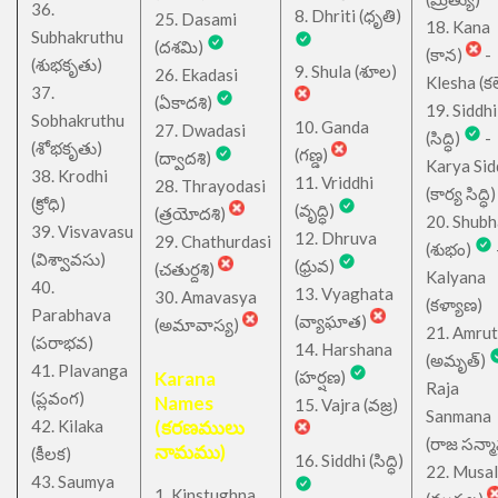
36.
8. Dhriti (ధృతి)
25. Dasami
18. Kana
Subhakruthu
(దశమి)
(కాన)
-
(శుభకృతు)
9. Shula (శూల)
26. Ekadasi
Klesha (కల
37.
(ఏకాదశి)
19. Siddhi
Sobhakruthu
10. Ganda
27. Dwadasi
(సిద్ధి)
-
(శోభకృతు)
(గణ్డ)
(ద్వాదశి)
Karya Sid
38. Krodhi
11. Vriddhi
28. Thrayodasi
(కార్య సిద్ధి)
(క్రోధి)
(వృద్ధి)
(త్రయోదశి)
20. Shub
39. Visvavasu
12. Dhruva
29. Chathurdasi
(శుభం)
(విశ్వావసు)
(ధ్రువ)
(చతుర్దశి)
Kalyana
40.
13. Vyaghata
30. Amavasya
(కళ్యాణ)
Parabhava
(వ్యాఘాత)
(అమావాస్య)
21. Amru
(పరాభవ)
14. Harshana
(అమృత్)
41. Plavanga
Karana
(హర్షణ)
Raja
(ప్లవంగ)
Names
15. Vajra (వజ్ర)
Sanmana
42. Kilaka
(కరణములు
(రాజ సన్మ
నామము)
(కీలక)
16. Siddhi (సిద్ధి)
22. Musa
43. Saumya
1. Kinstughna