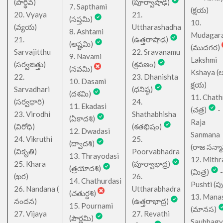
(పార్థివ)
(పూర్వాషాఢ)
7. Sapthami
(క్షయ)
20. Vyaya
21.
(సప్తమి)
10.
(వ్యయ)
Uttharashadha
8. Ashtami
Mudagar
21.
(ఉత్తరాషాఢ)
(అష్టమి)
(ముదగర)
Sarvajitthu
22. Sravanamu
9. Navami
Lakshmi
(సర్వజిత్తు)
(శ్రవణం)
(నవమి)
Kshaya (లక్ష
22.
23. Dhanishta
10. Dasami
క్షయ)
Sarvadhari
(ధనిష్ఠ)
(దశమి)
11. Chath
(సర్వధారి)
24.
11. Ekadasi
(చత్ర)
-
23. Virodhi
Shathabhisha
(ఏకాదశి)
Raja
(విరోధి)
(శతభిషం)
12. Dwadasi
Sanmana
24. Vikruthi
25.
(ద్వాదశి)
(రాజ సన్మ
(వికృతి)
Poorvabhadra
13. Thrayodasi
12. Mithr
25. Khara
(పూర్వాభాద్ర)
(త్రయోదశి)
(మిత్ర)
-
(ఖర)
26.
14. Chathurdasi
Pushti (పుష్
26. Nandana (
Uttharabhadra
(చతుర్దశి)
13. Mana
నందన)
(ఉత్తరాభాద్ర)
15. Pournami
(మానస)
27. Vijaya
27. Revathi
(పౌర్ణమి)
Saubhagy