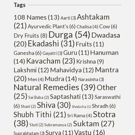
Tags
Ashtakam
108 Names
(13)
Aarti
(3)
(21)
Ayurvedic Plant's
(6)
Cow
(6)
Chalisa
(4)
Durga
(54)
Dwadasa
Dry Fruits
(8)
Ekadashi
(31)
(20)
Fruits
(11)
Hanuman
Guru
(11)
Ganesha
(6)
Gayatri
(3)
Kavacham
(23)
(14)
Krishna
(9)
Mantra
Lakshmi
(12)
Mahavidya
(12)
(20)
Mudra
(14)
Men
(4)
Narasimha
(3)
Natural Remedies
(39)
Other
(25)
Saptashati
(13)
Saraswathi
Sai Baba
(2)
Shiva
(30)
(6)
Shradh
(6)
Shani
(2)
Shodasha
(1)
Stotra
Shubh Tithi
(21)
Sri Rama
(4)
(38)
Suktam
(27)
Stuti
(2)
Subramanya
(2)
Vastu
(16)
Surya
(11)
Suprabhatam
(3)