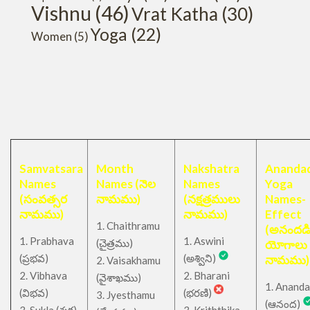
Vishnu
(46)
Vrat Katha
(30)
Yoga
(22)
Women
(5)
Samvatsara
Month
Nakshatra
Anandad
Names
Names (నెల
Names
Yoga
(సంవత్సర
నామము)
(నక్షత్రములు
Names-
నామము)
నామము)
Effect
1. Chaithramu
(అనందడ
1. Prabhava
1. Aswini
చైత్రము
(
)
యోగాలు
(ప్రభవ)
(అశ్విని)
నామము)
2. Vaisakhamu
2. Vibhava
2. Bharani
(వైశాఖము)
1. Ananda
(విభవ)
(భరణి)
3. Jyesthamu
(ఆనంద)