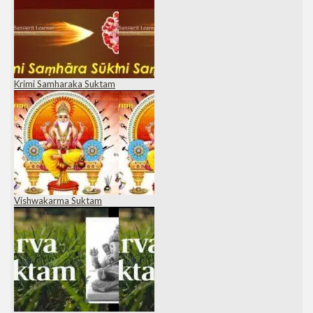
Krimi Samharaka Suktam
Vishwakarma Suktam