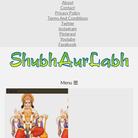
About
Skip
Contact
to
Privacy Policy
Terms And Conditions
content
Twitter
Instagram
Pinterest
Youtube
Facebook
ShubhAurLabh
Primary
Menu
Navigation
Ticker
Menu