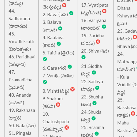
(ముసల)
(సౌమ్య)
17. Vyatipata
(కింస్తుఘ్న)
Dhana
44.
(వ్యతీపాత)
2. Bava (బవ)
Kshaya (
Sadharana
18. Variyana
3. Balava
క్షయ)
(సాధారణ)
(వారీయన)
(బాలవ)
23. Gada
45.
19. Paridha
4. Kaulava
(గదయ)
Virodhikruth
(పరిఘ)
(కౌలవ)
Bhaya (
(విరోధికృతు)
20. Shiva (శివ)
5. Taitila (తైతిల)
24.
46. Paridhavi
Mathang
(పరీధావి)
21. Siddha
6. Gara (గర)
(మాత్ంగ)
47.
(సిద్ధ)
7. Vanija (వణిజ)
- Kula
Pramadicha
22. Sadhya
Vriddhi (క
(ప్రమాదీ)
(సాధ్య)
8. Vishti (విష్టి)
వ్రిద్ధి)
48. Ananda
23. Shubha
9. Shakuni
25.
(ఆనంద)
(శుభ)
(శకుని)
Rakshasa
49. Rakshasa
24. Shukla
10.
(రాక్షస)
(రాక్షస)
(శుక్ల)
Chatushpada
Maha
50. Nala (నల)
25. Brahma
(చతుష్పాద)
Kashta (
51. Pingala
(బ్రహ్మ)
11. Naga