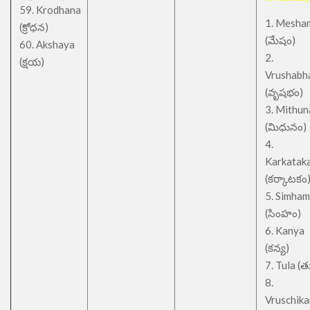
59. Krodhana
1. Mesha
(క్రోధన)
(మేషం)
60. Akshaya
2.
(క్షయ)
Vrushabh
(వృషభం)
3. Mithu
(మిధునం)
4.
Karkatak
(కర్కాటకం
5. Simham
(సింహం)
6. Kanya
(కన్య)
7. Tula (త
8.
Vruschik