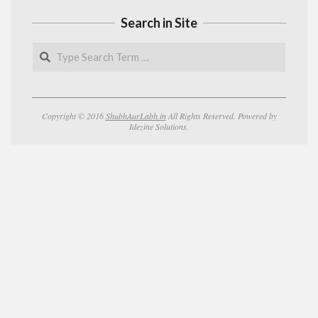
Search in Site
Search
Copyright © 2016
ShubhAurLabh.in
All Rights Reserved. Powered by
Idezine Solutions.