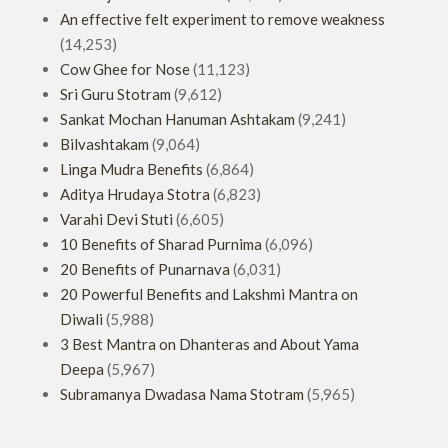
An effective felt experiment to remove weakness
(14,253)
Cow Ghee for Nose
(11,123)
Sri Guru Stotram
(9,612)
Sankat Mochan Hanuman Ashtakam
(9,241)
Bilvashtakam
(9,064)
Linga Mudra Benefits
(6,864)
Aditya Hrudaya Stotra
(6,823)
Varahi Devi Stuti
(6,605)
10 Benefits of Sharad Purnima
(6,096)
20 Benefits of Punarnava
(6,031)
20 Powerful Benefits and Lakshmi Mantra on
Diwali
(5,988)
3 Best Mantra on Dhanteras and About Yama
Deepa
(5,967)
Subramanya Dwadasa Nama Stotram
(5,965)