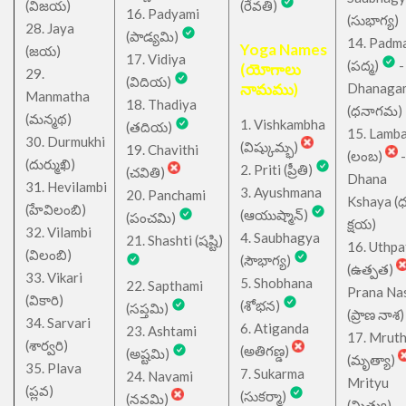
(విజయ)
(రేవతి)
16. Padyami
(సుభాగ్య)
28. Jaya
(పాడ్యమి)
14. Padm
Yoga Names
(జయ)
17. Vidiya
(పద్మ)
-
(యోగాలు
29.
(విదియ)
నామము)
Dhanaga
Manmatha
18. Thadiya
(ధనాగమ)
(మన్మథ)
1. Vishkambha
(తదియ)
15. Lamb
30. Durmukhi
(విష్కుమ్భ)
19. Chavithi
(లంబ)
-
(దుర్ముఖి)
2. Priti (ప్రీతి)
(చవితి)
Dhana
31. Hevilambi
3. Ayushmana
20. Panchami
Kshaya (
(హేవిలంబి)
(ఆయుష్మాన్)
(పంచమి)
క్షయ)
32. Vilambi
4. Saubhagya
21. Shashti (షష్టి)
16. Uthpa
(విలంబి)
(సౌభాగ్య)
(ఉత్పత)
33. Vikari
5. Shobhana
22. Sapthami
Prana Na
(వికారి)
(శోభన)
(సప్తమి)
(ప్రాణ నాశ)
34. Sarvari
6. Atiganda
23. Ashtami
17. Mrut
(శార్వరి)
(అతిగణ్డ)
(అష్టమి)
(మృత్యా)
35. Plava
7. Sukarma
24. Navami
Mrityu
(ప్లవ)
(సుకర్మా)
(నవమి)
(మ్రిత్యు)