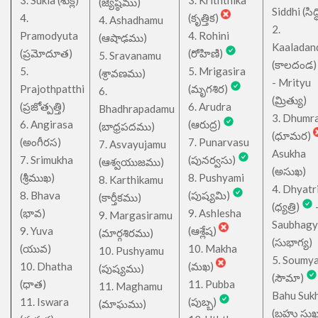
3. Sukla (శుక్ల)
3. Kriththika
(జ్యేష్ఠము)
Siddhi (సిద్ధ
4.
(కృత్తిక)
4. Ashadhamu
2.
Pramodyuta
4. Rohini
(ఆషాఢము)
Kaaladan
(ప్రమోదూత)
(రోహిణి)
5. Sravanamu
(కాలదండ
5.
5. Mrigasira
(శ్రావణము)
- Mrityu
Prajothpatthi
(మృగశిర)
6.
(మ్రిత్యు)
(ప్రజోత్పత్తి)
6. Arudra
Bhadhrapadamu
3. Dhumr
6. Angirasa
(ఆరుద్ర)
(బాధ్రపదము)
(ధూమర)
(అంగీరస)
7. Punarvasu
7. Asvayujamu
Asukha
7. Srimukha
(పునర్వసు)
(ఆశ్వయుజము)
(అసుఖ)
(శ్రీముఖ)
8. Pushyami
8. Karthikamu
4. Dhyatr
8. Bhava
(పుష్యమి)
(కార్తీకము)
(ధ్యత్రి)
(భావ)
9. Ashlesha
9. Margasiramu
Saubhagy
9. Yuva
(ఆశ్లేష)
(మార్గశిరము)
(సుభాగ్య)
(యువ)
10. Makha
10. Pushyamu
5. Soumy
10. Dhatha
(మఖ)
(పుష్యము)
(సౌమా)
(ధాత)
11. Pubba
11. Maghamu
Bahu Suk
11. Iswara
(పుబ్బ)
(మాఘము)
(బహు సుఖ