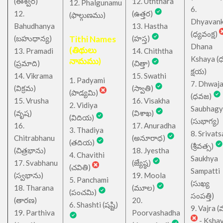
(ఈశ్వర)
12. Uththara
12. Phalgunamu
6.
12.
(ఉత్తర)
(ఫాల్గుణము)
Dhyavan
Bahudhanya
13. Hastha
(ధ్యవంక్ష)
(బహుధాన్య)
Tithi Names
(హస్త)
Dhana
(తిథులు
13. Pramadi
14. Chiththa
Kshaya (
నామము)
(ప్రమాది)
(చిత్తా)
క్షయ)
14. Vikrama
15. Swathi
1. Padyami
7. Dhwaj
(విక్రమ)
(స్వాతి)
(పాడ్యమి)
(ధవజ)
15. Vrusha
16. Visakha
2. Vidiya
Saubhagy
(వృష)
(విశాఖ)
(విదియ)
(సుభాగ్య)
16.
17. Anuradha
3. Thadiya
8. Srivats
Chitrabhanu
(అనూరాధ)
(తదియ)
(శ్రీవత్స)
(చిత్రభాను)
18. Jyestha
4. Chavithi
Saukhya
17. Svabhanu
(జ్యేష్ఠ)
(చవితి)
Sampatti
(స్వభాను)
19. Moola
5. Panchami
(సుఖ్య
18. Tharana
(మూల)
(పంచమి)
సంపత్తి)
(తారణ)
20.
6. Shashti (షష్టి)
9. Vajra (వ
19. Parthiva
Poorvashadha
- Ksha