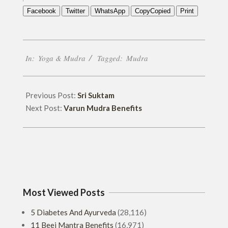
Facebook
Twitter
WhatsApp
Copy
Copied
Print
2018-
In:
Yoga & Mudra
Tagged:
Mudra
01-
05
Previous Post:
Sri Suktam
Next Post:
Varun Mudra Benefits
Most Viewed Posts
5 Diabetes And Ayurveda
(28,116)
11 Beej Mantra Benefits
(16,971)