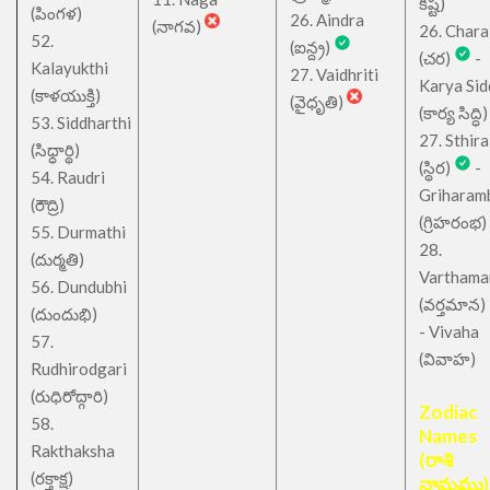
కష్ట)
(పింగళ)
26. Aindra
(నాగవ)
26. Chara
52.
(ఐన్ద్ర)
(చర)
-
Kalayukthi
27. Vaidhriti
Karya Sid
(కాళయుక్తి)
(వైధృతి)
(కార్య సిద్ధి)
53. Siddharthi
27. Sthira
(సిధ్ధార్థి)
(స్థిర)
-
54. Raudri
Griharam
(రౌద్రి)
(గ్రిహరంభ)
55. Durmathi
28.
(దుర్మతి)
Varthama
56. Dundubhi
(వర్తమాన)
(దుందుభి)
- Vivaha
57.
(వివాహ)
Rudhirodgari
(రుధిరోద్గారి)
Zodiac
58.
Names
Rakthaksha
(రాశి
(రక్తాక్ష)
నామము)