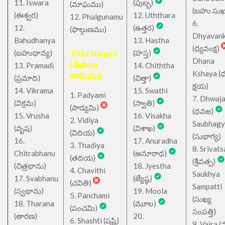
11. Iswara
(పుబ్బ)
(మాఘము)
(బహు సుఖ
(ఈశ్వర)
12. Uththara
12. Phalgunamu
6.
12.
(ఉత్తర)
(ఫాల్గుణము)
Dhyavan
Bahudhanya
13. Hastha
(ధ్యవంక్ష)
(బహుధాన్య)
Tithi Names
(హస్త)
Dhana
(తిథులు
13. Pramadi
14. Chiththa
Kshaya (
నామము)
(ప్రమాది)
(చిత్తా)
క్షయ)
14. Vikrama
15. Swathi
1. Padyami
7. Dhwaj
(విక్రమ)
(స్వాతి)
(పాడ్యమి)
(ధవజ)
15. Vrusha
16. Visakha
2. Vidiya
Saubhagy
(వృష)
(విశాఖ)
(విదియ)
(సుభాగ్య)
16.
17. Anuradha
3. Thadiya
8. Srivats
Chitrabhanu
(అనూరాధ)
(తదియ)
(శ్రీవత్స)
(చిత్రభాను)
18. Jyestha
4. Chavithi
Saukhya
17. Svabhanu
(జ్యేష్ఠ)
(చవితి)
Sampatti
(స్వభాను)
19. Moola
5. Panchami
(సుఖ్య
18. Tharana
(మూల)
(పంచమి)
సంపత్తి)
(తారణ)
20.
6. Shashti (షష్టి)
9. Vajra (వ