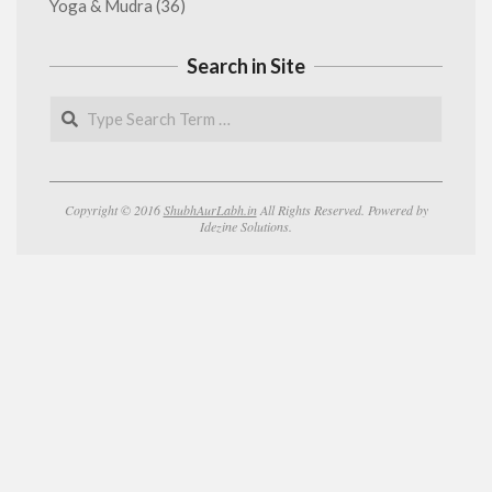
Yoga & Mudra
(36)
Search in Site
Search
Copyright © 2016
ShubhAurLabh.in
All Rights Reserved. Powered by
Idezine Solutions.