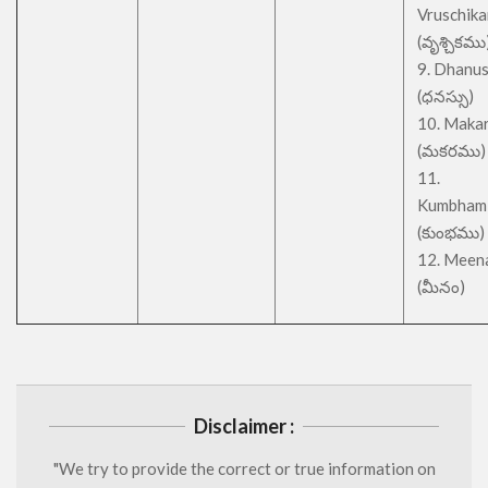
Vruschik
(వృశ్చికము
9. Dhanu
(ధనస్సు)
10. Maka
(మకరము)
11.
Kumbham
(కుంభము)
12. Meen
(మీనం)
Disclaimer :
"We try to provide the correct or true information on