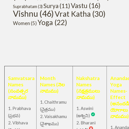
Vastu
(16)
Surya
(11)
Suprabhatam
(3)
Vishnu
(46)
Vrat Katha
(30)
Yoga
(22)
Women
(5)
Samvatsara
Month
Nakshatra
Anandad
Names
Names (నెల
Names
Yoga
(సంవత్సర
నామము)
(నక్షత్రములు
Names-
నామము)
నామము)
Effect
1. Chaithramu
(అనందడ
1. Prabhava
1. Aswini
చైత్రము
(
)
యోగాలు
(ప్రభవ)
(అశ్విని)
నామము)
2. Vaisakhamu
2. Vibhava
2. Bharani
(వైశాఖము)
1. Ananda