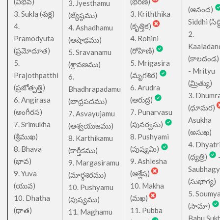
(విభవ)
(భరణి)
3. Jyesthamu
(ఆనంద)
3. Sukla (శుక్ల)
3. Kriththika
(జ్యేష్ఠము)
Siddhi (సిద్ధ
4.
(కృత్తిక)
4. Ashadhamu
2.
Pramodyuta
4. Rohini
(ఆషాఢము)
Kaaladan
(ప్రమోదూత)
(రోహిణి)
5. Sravanamu
(కాలదండ
5.
5. Mrigasira
(శ్రావణము)
- Mrityu
Prajothpatthi
(మృగశిర)
6.
(మ్రిత్యు)
(ప్రజోత్పత్తి)
6. Arudra
Bhadhrapadamu
3. Dhumr
6. Angirasa
(ఆరుద్ర)
(బాధ్రపదము)
(ధూమర)
(అంగీరస)
7. Punarvasu
7. Asvayujamu
Asukha
7. Srimukha
(పునర్వసు)
(ఆశ్వయుజము)
(అసుఖ)
(శ్రీముఖ)
8. Pushyami
8. Karthikamu
4. Dhyatr
8. Bhava
(పుష్యమి)
(కార్తీకము)
(ధ్యత్రి)
(భావ)
9. Ashlesha
9. Margasiramu
Saubhagy
9. Yuva
(ఆశ్లేష)
(మార్గశిరము)
(సుభాగ్య)
(యువ)
10. Makha
10. Pushyamu
5. Soumy
10. Dhatha
(మఖ)
(పుష్యము)
(సౌమా)
(ధాత)
11. Pubba
11. Maghamu
Bahu Suk