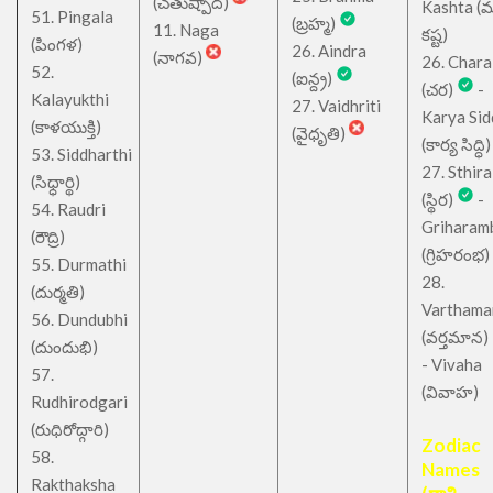
(చతుష్పాద)
Kashta (
51. Pingala
(బ్రహ్మ)
11. Naga
కష్ట)
(పింగళ)
26. Aindra
(నాగవ)
26. Chara
52.
(ఐన్ద్ర)
(చర)
-
Kalayukthi
27. Vaidhriti
Karya Sid
(కాళయుక్తి)
(వైధృతి)
(కార్య సిద్ధి)
53. Siddharthi
27. Sthira
(సిధ్ధార్థి)
(స్థిర)
-
54. Raudri
Griharam
(రౌద్రి)
(గ్రిహరంభ)
55. Durmathi
28.
(దుర్మతి)
Varthama
56. Dundubhi
(వర్తమాన)
(దుందుభి)
- Vivaha
57.
(వివాహ)
Rudhirodgari
(రుధిరోద్గారి)
Zodiac
58.
Names
Rakthaksha