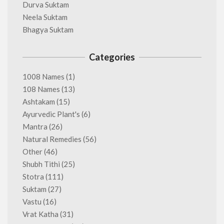
Durva Suktam
Neela Suktam
Bhagya Suktam
Categories
1008 Names
(1)
108 Names
(13)
Ashtakam
(15)
Ayurvedic Plant's
(6)
Mantra
(26)
Natural Remedies
(56)
Other
(46)
Shubh Tithi
(25)
Stotra
(111)
Suktam
(27)
Vastu
(16)
Vrat Katha
(31)