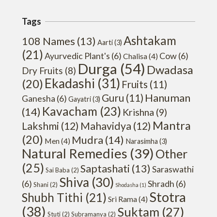
Tags
Ashtakam
108 Names
(13)
Aarti
(3)
(21)
Ayurvedic Plant's
(6)
Cow
(6)
Chalisa
(4)
Durga
(54)
Dwadasa
Dry Fruits
(8)
Ekadashi
(31)
(20)
Fruits
(11)
Hanuman
Guru
(11)
Ganesha
(6)
Gayatri
(3)
Kavacham
(23)
(14)
Krishna
(9)
Mantra
Lakshmi
(12)
Mahavidya
(12)
(20)
Mudra
(14)
Men
(4)
Narasimha
(3)
Natural Remedies
(39)
Other
(25)
Saptashati
(13)
Saraswathi
Sai Baba
(2)
Shiva
(30)
(6)
Shradh
(6)
Shani
(2)
Shodasha
(1)
Stotra
Shubh Tithi
(21)
Sri Rama
(4)
(38)
Suktam
(27)
Stuti
(2)
Subramanya
(2)