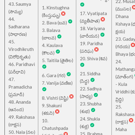
22. Musa
43. Saumya
1. Kinstughna
(ముసల)
(సౌమ్య)
17. Vyatipata
(కింస్తుఘ్న)
Dhana
44.
(వ్యతీపాత)
2. Bava (బవ)
Kshaya (
Sadharana
18. Variyana
3. Balava
క్షయ)
(సాధారణ)
(వారీయన)
(బాలవ)
23. Gada
45.
19. Paridha
4. Kaulava
(గదయ)
Virodhikruth
(పరిఘ)
(కౌలవ)
Bhaya (
(విరోధికృతు)
20. Shiva (శివ)
5. Taitila (తైతిల)
24.
46. Paridhavi
Mathang
(పరీధావి)
21. Siddha
6. Gara (గర)
(మాత్ంగ)
47.
(సిద్ధ)
7. Vanija (వణిజ)
- Kula
Pramadicha
22. Sadhya
Vriddhi (క
(ప్రమాదీ)
(సాధ్య)
8. Vishti (విష్టి)
వ్రిద్ధి)
48. Ananda
23. Shubha
9. Shakuni
25.
(ఆనంద)
(శుభ)
(శకుని)
Rakshasa
49. Rakshasa
24. Shukla
10.
(రాక్షస)
(రాక్షస)
(శుక్ల)
Chatushpada
Maha
50. Nala (నల)
25. Brahma