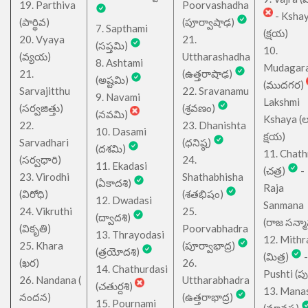
19. Parthiva
Poorvashadha
- Ksha
(పార్థివ)
(పూర్వాషాఢ)
7. Sapthami
(క్షయ)
20. Vyaya
21.
(సప్తమి)
10.
(వ్యయ)
Uttharashadha
8. Ashtami
Mudagar
21.
(ఉత్తరాషాఢ)
(అష్టమి)
(ముదగర)
Sarvajitthu
22. Sravanamu
9. Navami
Lakshmi
(సర్వజిత్తు)
(శ్రవణం)
(నవమి)
Kshaya (లక్ష
22.
23. Dhanishta
10. Dasami
క్షయ)
Sarvadhari
(ధనిష్ఠ)
(దశమి)
11. Chath
(సర్వధారి)
24.
11. Ekadasi
(చత్ర)
-
23. Virodhi
Shathabhisha
(ఏకాదశి)
Raja
(విరోధి)
(శతభిషం)
12. Dwadasi
Sanmana
24. Vikruthi
25.
(ద్వాదశి)
(రాజ సన్మ
(వికృతి)
Poorvabhadra
13. Thrayodasi
12. Mithr
25. Khara
(పూర్వాభాద్ర)
(త్రయోదశి)
(మిత్ర)
-
(ఖర)
26.
14. Chathurdasi
Pushti (పుష్
26. Nandana (
Uttharabhadra
(చతుర్దశి)
13. Mana
నందన)
(ఉత్తరాభాద్ర)
15. Pournami