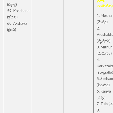
(రాశి
(రక్తాక్ష)
నామము)
59. Krodhana
1. Mesha
(క్రోధన)
(మేషం)
60. Akshaya
2.
(క్షయ)
Vrushabh
(వృషభం)
3. Mithu
(మిధునం)
4.
Karkatak
(కర్కాటకం
5. Simham
(సింహం)
6. Kanya
(కన్య)
7. Tula (త
8.