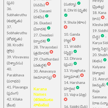
Mrityu
(ప్లవ)
(సుకర్మా)
(నవమి)
(మ్రిత్యు)
36.
8. Dhriti (ధృతి)
25. Dasami
18. Kana
Subhakruthu
(దశమి)
(కాన)
-
(శుభకృతు)
9. Shula (శూల)
26. Ekadasi
Klesha (కల
37.
(ఏకాదశి)
19. Siddhi
Sobhakruthu
10. Ganda
27. Dwadasi
(సిద్ధి)
-
(శోభకృతు)
(గణ్డ)
(ద్వాదశి)
Karya Sid
38. Krodhi
11. Vriddhi
28. Thrayodasi
(కార్య సిద్ధి)
(క్రోధి)
(వృద్ధి)
(త్రయోదశి)
20. Shub
39. Visvavasu
12. Dhruva
29. Chathurdasi
(శుభం)
(విశ్వావసు)
(ధ్రువ)
(చతుర్దశి)
Kalyana
40.
13. Vyaghata
30. Amavasya
(కళ్యాణ)
Parabhava
(వ్యాఘాత)
(అమావాస్య)
21. Amru
(పరాభవ)
14. Harshana
(అమృత్)
41. Plavanga
Karana
(హర్షణ)
Raja
(ప్లవంగ)
Names
15. Vajra (వజ్ర)
Sanmana
42. Kilaka
(కరణములు
(రాజ సన్మ
నామము)
(కీలక)
16. Siddhi (సిద్ధి)