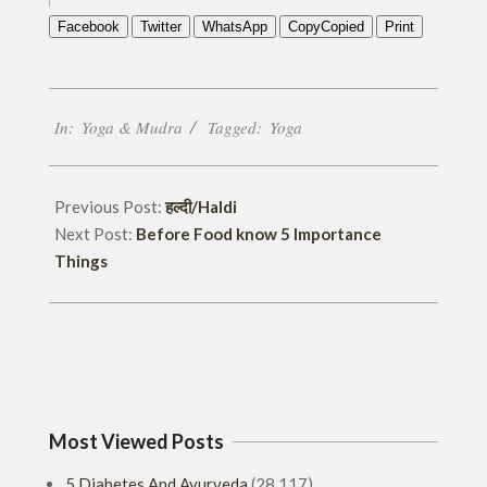
Facebook
Twitter
WhatsApp
Copy
Copied
Print
2016-
In:
Yoga & Mudra
Tagged:
Yoga
11-
14
Previous Post:
हल्दी/Haldi
Next Post:
Before Food know 5 Importance
Things
Most Viewed Posts
5 Diabetes And Ayurveda
(28,117)