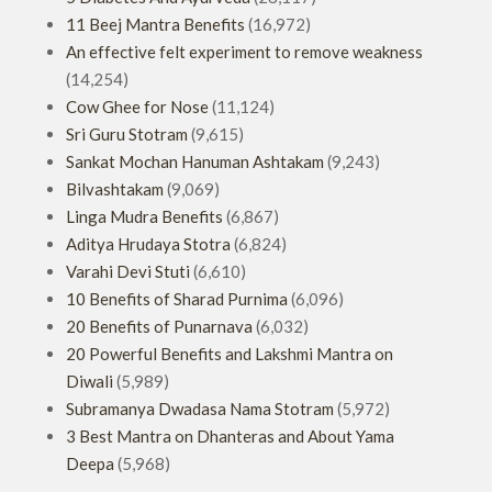
11 Beej Mantra Benefits
(16,972)
An effective felt experiment to remove weakness
(14,254)
Cow Ghee for Nose
(11,124)
Sri Guru Stotram
(9,615)
Sankat Mochan Hanuman Ashtakam
(9,243)
Bilvashtakam
(9,069)
Linga Mudra Benefits
(6,867)
Aditya Hrudaya Stotra
(6,824)
Varahi Devi Stuti
(6,610)
10 Benefits of Sharad Purnima
(6,096)
20 Benefits of Punarnava
(6,032)
20 Powerful Benefits and Lakshmi Mantra on
Diwali
(5,989)
Subramanya Dwadasa Nama Stotram
(5,972)
3 Best Mantra on Dhanteras and About Yama
Deepa
(5,968)