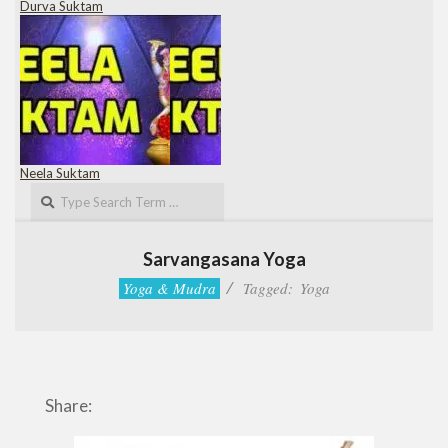
Durva Suktam
Neela Suktam
Search
Sarvangasana Yoga
Yoga & Mudra
Tagged:
Yoga
Share: