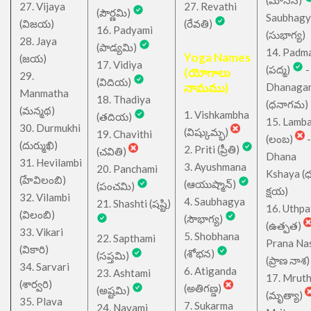
(మానస)
27. Vijaya
27. Revathi
(పౌర్ణమి)
Saubhagy
(విజయ)
(రేవతి)
16. Padyami
(సుభాగ్య)
28. Jaya
(పాడ్యమి)
14. Padm
Yoga Names
(జయ)
17. Vidiya
(పద్మ)
-
(యోగాలు
29.
(విదియ)
నామము)
Dhanaga
Manmatha
18. Thadiya
(ధనాగమ)
(మన్మథ)
1. Vishkambha
(తదియ)
15. Lamb
30. Durmukhi
(విష్కుమ్భ)
19. Chavithi
(లంబ)
-
(దుర్ముఖి)
2. Priti (ప్రీతి)
(చవితి)
Dhana
31. Hevilambi
3. Ayushmana
20. Panchami
Kshaya (
(హేవిలంబి)
(ఆయుష్మాన్)
(పంచమి)
క్షయ)
32. Vilambi
4. Saubhagya
21. Shashti (షష్టి)
16. Uthpa
(విలంబి)
(సౌభాగ్య)
(ఉత్పత)
33. Vikari
5. Shobhana
22. Sapthami
Prana Na
(వికారి)
(శోభన)
(సప్తమి)
(ప్రాణ నాశ)
34. Sarvari
6. Atiganda
23. Ashtami
17. Mrut
(శార్వరి)
(అతిగణ్డ)
(అష్టమి)
(మృత్యా)
35. Plava
7. Sukarma
24. Navami