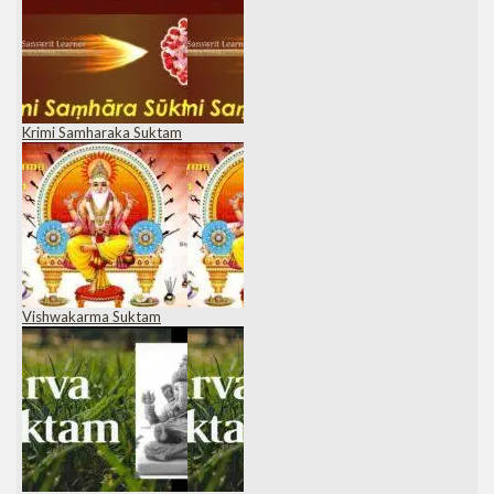
Krimi Samharaka Suktam
Vishwakarma Suktam