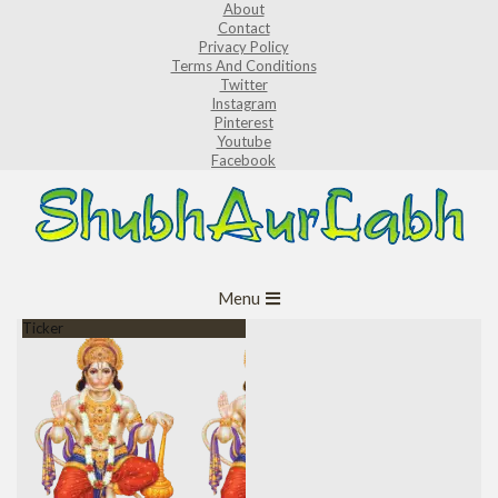
About
Skip
Contact
to
Privacy Policy
Terms And Conditions
content
Twitter
Instagram
Pinterest
Youtube
Facebook
ShubhAurLabh
Primary
Menu
Navigation
Ticker
Menu