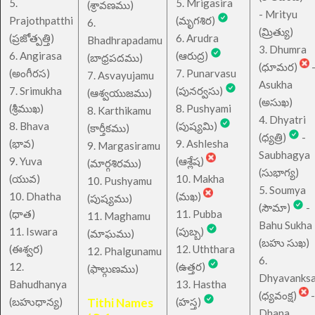
5.
5. Mrigasira
(శ్రావణము)
- Mrityu
Prajothpatthi
(మృగశిర)
6.
(మ్రిత్యు)
(ప్రజోత్పత్తి)
6. Arudra
Bhadhrapadamu
3. Dhumra
6. Angirasa
(ఆరుద్ర)
(బాధ్రపదము)
(ధూమర)
(అంగీరస)
7. Punarvasu
7. Asvayujamu
Asukha
7. Srimukha
(పునర్వసు)
(ఆశ్వయుజము)
(అసుఖ)
(శ్రీముఖ)
8. Pushyami
8. Karthikamu
4. Dhyatri
8. Bhava
(పుష్యమి)
(కార్తీకము)
(ధ్యత్రి)
-
(భావ)
9. Ashlesha
9. Margasiramu
Saubhagya
9. Yuva
(ఆశ్లేష)
(మార్గశిరము)
(సుభాగ్య)
(యువ)
10. Makha
10. Pushyamu
5. Soumya
10. Dhatha
(మఖ)
(పుష్యము)
(సౌమా)
-
(ధాత)
11. Pubba
11. Maghamu
Bahu Sukha
11. Iswara
(పుబ్బ)
(మాఘము)
(బహు సుఖ)
(ఈశ్వర)
12. Uththara
12. Phalgunamu
6.
12.
(ఉత్తర)
(ఫాల్గుణము)
Dhyavanks
Bahudhanya
13. Hastha
(ధ్యవంక్ష)
-
(బహుధాన్య)
Tithi Names
(హస్త)
Dhana