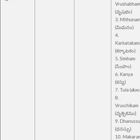
Vrushabha
(వృషభం)
3. Mithuna
(మిధునం)
4.
Karkatakam
(కర్కాటకం)
5. Simham
(సింహం)
6. Kanya
(కన్య)
7. Tula (తుల
8.
Vruschikam
(వృశ్చికము)
9. Dhanuss
(ధనస్సు)
10. Makara