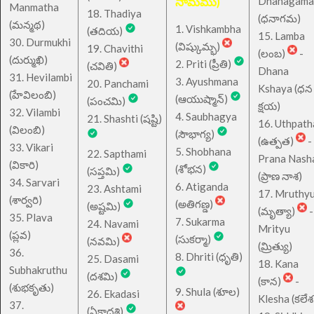
నామము)
Dhanagama
Manmatha
18. Thadiya
(ధనాగమ)
(మన్మథ)
1. Vishkambha
(తదియ)
15. Lamba
30. Durmukhi
(విష్కుమ్భ)
19. Chavithi
(లంబ)
-
(దుర్ముఖి)
2. Priti (ప్రీతి)
(చవితి)
Dhana
31. Hevilambi
3. Ayushmana
20. Panchami
Kshaya (ధన
(హేవిలంబి)
(ఆయుష్మాన్)
(పంచమి)
క్షయ)
32. Vilambi
4. Saubhagya
21. Shashti (షష్టి)
16. Uthpath
(విలంబి)
(సౌభాగ్య)
(ఉత్పత)
-
33. Vikari
5. Shobhana
22. Sapthami
Prana Nash
(వికారి)
(శోభన)
(సప్తమి)
(ప్రాణ నాశ)
34. Sarvari
6. Atiganda
23. Ashtami
17. Mruthy
(శార్వరి)
(అతిగణ్డ)
(అష్టమి)
(మృత్యా)
-
35. Plava
7. Sukarma
24. Navami
Mrityu
(ప్లవ)
(సుకర్మా)
(నవమి)
(మ్రిత్యు)
36.
8. Dhriti (ధృతి)
25. Dasami
18. Kana
Subhakruthu
(దశమి)
(కాన)
-
(శుభకృతు)
9. Shula (శూల)
26. Ekadasi
Klesha (కలేశ
37.
(ఏకాదశి)