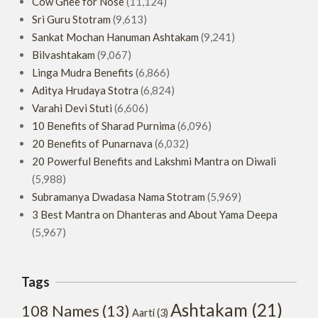
Cow Ghee for Nose
(11,124)
Sri Guru Stotram
(9,613)
Sankat Mochan Hanuman Ashtakam
(9,241)
Bilvashtakam
(9,067)
Linga Mudra Benefits
(6,866)
Aditya Hrudaya Stotra
(6,824)
Varahi Devi Stuti
(6,606)
10 Benefits of Sharad Purnima
(6,096)
20 Benefits of Punarnava
(6,032)
20 Powerful Benefits and Lakshmi Mantra on Diwali
(5,988)
Subramanya Dwadasa Nama Stotram
(5,969)
3 Best Mantra on Dhanteras and About Yama Deepa
(5,967)
Tags
Ashtakam
(21)
108 Names
(13)
Aarti
(3)