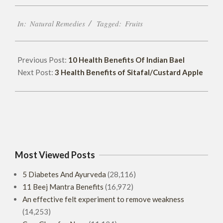
2018-
In:
Natural Remedies
Tagged:
Fruits
06-
08
Previous Post:
10 Health Benefits Of Indian Bael
Next Post:
3 Health Benefits of Sitafal/Custard Apple
Most Viewed Posts
5 Diabetes And Ayurveda
(28,116)
11 Beej Mantra Benefits
(16,972)
An effective felt experiment to remove weakness
(14,253)