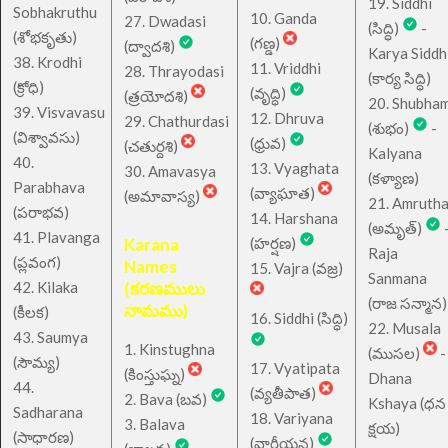
19. Siddhi
Sobhakruthu
10. Ganda
27. Dwadasi
(సిద్ధి)
-
(శోభకృతు)
(గణ్డ)
(ద్వాదశి)
Karya Siddh
38. Krodhi
11. Vriddhi
28. Thrayodasi
(కార్య సిద్ధి)
(క్రోధి)
(వృద్ధి)
(త్రయోదశి)
20. Shubha
39. Visvavasu
12. Dhruva
29. Chathurdasi
(శుభం)
-
(విశ్వావసు)
(ధ్రువ)
(చతుర్దశి)
Kalyana
40.
13. Vyaghata
30. Amavasya
(కళ్యాణ)
Parabhava
(వ్యాఘాత)
(అమావాస్య)
21. Amruth
(పరాభవ)
14. Harshana
(అమృత్)
41. Plavanga
Karana
(హర్షణ)
Raja
(ప్లవంగ)
Names
15. Vajra (వజ్ర)
Sanmana
42. Kilaka
(కరణములు
(రాజ సన్మాన)
నామము)
(కీలక)
16. Siddhi (సిద్ధి)
22. Musala
43. Saumya
1. Kinstughna
(ముసల)
-
(సౌమ్య)
17. Vyatipata
(కింస్తుఘ్న)
Dhana
44.
(వ్యతీపాత)
2. Bava (బవ)
Kshaya (ధన
Sadharana
18. Variyana
3. Balava
క్షయ)
(సాధారణ)
(వారీయన)