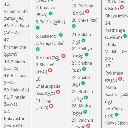
(బాలవ)
23. Gadaya
45.
19. Paridha
4. Kaulava
(గదయ)
-
Virodhikruth
(పరిఘ)
(కౌలవ)
Bhaya (భయ
(విరోధికృతు)
20. Shiva (శివ)
5. Taitila (తైతిల)
24.
46. Paridhavi
Mathanga
(పరీధావి)
21. Siddha
6. Gara (గర)
(మాత్ంగ)
47.
(సిద్ధ)
7. Vanija (వణిజ)
- Kula
Pramadicha
22. Sadhya
Vriddhi (కుల
(ప్రమాదీ)
(సాధ్య)
8. Vishti (విష్టి)
వ్రిద్ధి)
48. Ananda
23. Shubha
9. Shakuni
25.
(ఆనంద)
(శుభ)
(శకుని)
Rakshasa
49. Rakshasa
24. Shukla
10.
(రాక్షస)
-
(రాక్షస)
(శుక్ల)
Chatushpada
Maha
50. Nala (నల)
25. Brahma
(చతుష్పాద)
Kashta (మహ
51. Pingala
(బ్రహ్మ)
11. Naga
కష్ట)
(పింగళ)
26. Aindra
(నాగవ)
26. Chara
52.
(ఐన్ద్ర)
(చర)
-
Kalayukthi
27. Vaidhriti
Karya Siddh
(కాళయుక్తి)
(వైధృతి)