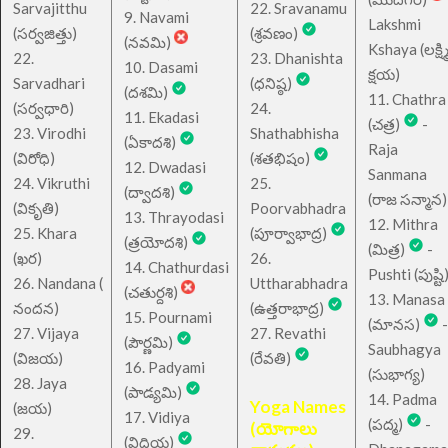
Sarvajitthu
22. Sravanamu
9. Navami
Lakshmi
(సర్వజిత్తు)
(శ్రవణం)
(నవమి)
Kshaya (లక్ష్మ
22.
23. Dhanishta
10. Dasami
క్షయ)
Sarvadhari
(ధనిష్ఠ)
(దశమి)
11. Chathra
(సర్వధారి)
24.
11. Ekadasi
(చత్ర)
-
23. Virodhi
Shathabhisha
(ఏకాదశి)
Raja
(విరోధి)
(శతభిషం)
12. Dwadasi
Sanmana
24. Vikruthi
25.
(ద్వాదశి)
(రాజ సన్మాన)
(వికృతి)
Poorvabhadra
13. Thrayodasi
12. Mithra
25. Khara
(పూర్వాభాద్ర)
(త్రయోదశి)
(మిత్ర)
-
(ఖర)
26.
14. Chathurdasi
Pushti (పుష్టి
26. Nandana (
Uttharabhadra
(చతుర్దశి)
13. Manasa
నందన)
(ఉత్తరాభాద్ర)
15. Pournami
(మానస)
-
27. Vijaya
27. Revathi
(పౌర్ణమి)
Saubhagya
(విజయ)
(రేవతి)
16. Padyami
(సుభాగ్య)
28. Jaya
(పాడ్యమి)
14. Padma
Yoga Names
(జయ)
17. Vidiya
(పద్మ)
-
(యోగాలు
29.
(విదియ)