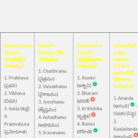
Samvatsara
Month
Nakshatra
Anandadi
Names
Names (నెల
Names
Yoga
(సంవత్సర
నామము)
(నక్షత్రములు
Names-
నామము)
నామము)
Effect
1. Chaithramu
(అనందడి
1. Prabhava
1. Aswini
చైత్రము
(
)
యోగాలు
(ప్రభవ)
(అశ్విని)
నామము)
2. Vaisakhamu
2. Vibhava
2. Bharani
(వైశాఖము)
1. Ananda
(విభవ)
(భరణి)
3. Jyesthamu
(ఆనంద)
-
3. Sukla (శుక్ల)
3. Kriththika
(జ్యేష్ఠము)
Siddhi (సిద్ధి)
4.
(కృత్తిక)
4. Ashadhamu
2.
Pramodyuta
4. Rohini
(ఆషాఢము)
Kaaladanda
(ప్రమోదూత)
(రోహిణి)
5. Sravanamu
(కాలదండ)