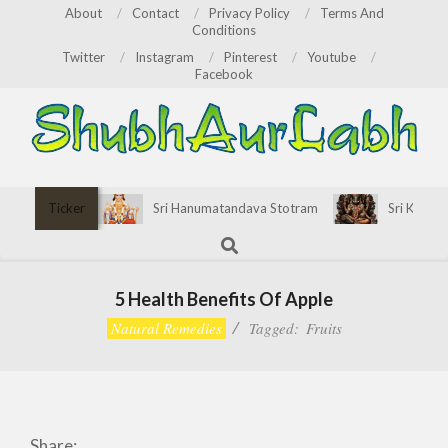
Skip
About
Contact
Privacy Policy
Terms And
Conditions
to
Twitter
Instagram
Pinterest
Youtube
content
Facebook
ShubhAurLabh
Primary
Ticker
Sri Hanumatandava Stotram
Sri Kirata
Navigation
Search
Menu
5 Health Benefits Of Apple
Natural Remedies
Tagged:
Fruits
Share: