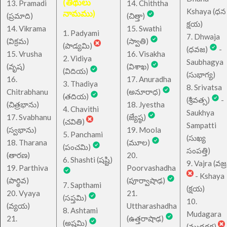
(తిథులు
13. Pramadi
14. Chiththa
Kshaya (ధన
నామము)
(ప్రమాది)
(చిత్తా)
క్షయ)
14. Vikrama
15. Swathi
1. Padyami
7. Dhwaja
(విక్రమ)
(స్వాతి)
(పాడ్యమి)
(ధవజ)
-
15. Vrusha
16. Visakha
2. Vidiya
Saubhagya
(వృష)
(విశాఖ)
(విదియ)
(సుభాగ్య)
16.
17. Anuradha
3. Thadiya
8. Srivatsa
Chitrabhanu
(అనూరాధ)
(తదియ)
(శ్రీవత్స)
-
(చిత్రభాను)
18. Jyestha
4. Chavithi
Saukhya
17. Svabhanu
(జ్యేష్ఠ)
(చవితి)
Sampatti
(స్వభాను)
19. Moola
5. Panchami
(సుఖ్య
18. Tharana
(మూల)
(పంచమి)
సంపత్తి)
(తారణ)
20.
6. Shashti (షష్టి)
9. Vajra (వజ్ర
19. Parthiva
Poorvashadha
- Kshaya
(పార్థివ)
(పూర్వాషాఢ)
7. Sapthami
(క్షయ)
20. Vyaya
21.
(సప్తమి)
10.
(వ్యయ)
Uttharashadha
8. Ashtami
Mudagara
21.
(ఉత్తరాషాఢ)
(అష్టమి)
(ముదగర)