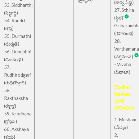
(కార్య సిద్ధి)
53. Siddharthi
27. Sthira
(సిధ్ధార్థి)
(స్థిర)
-
54. Raudri
Griharambh
(రౌద్రి)
(గ్రిహరంభ)
55. Durmathi
28.
(దుర్మతి)
Varthamana
56. Dundubhi
(వర్తమాన)
(దుందుభి)
- Vivaha
57.
(వివాహ)
Rudhirodgari
(రుధిరోద్గారి)
Zodiac
58.
Names
Rakthaksha
(రాశి
(రక్తాక్ష)
నామము)
59. Krodhana
1. Mesham
(క్రోధన)
(మేషం)
60. Akshaya
2.
(క్షయ)