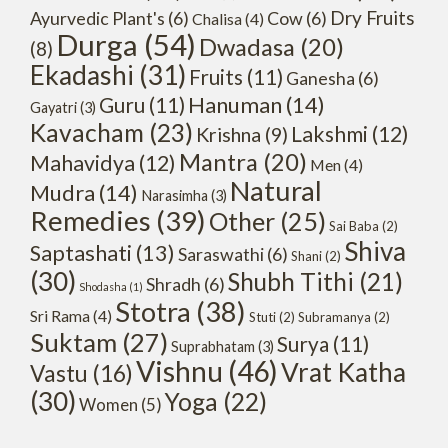
Dry Fruits
Ayurvedic Plant's
(6)
Cow
(6)
Chalisa
(4)
Durga
(54)
Dwadasa
(20)
(8)
Ekadashi
(31)
Fruits
(11)
Ganesha
(6)
Hanuman
(14)
Guru
(11)
Gayatri
(3)
Kavacham
(23)
Lakshmi
(12)
Krishna
(9)
Mantra
(20)
Mahavidya
(12)
Men
(4)
Natural
Mudra
(14)
Narasimha
(3)
Remedies
(39)
Other
(25)
Sai Baba
(2)
Shiva
Saptashati
(13)
Saraswathi
(6)
Shani
(2)
(30)
Shubh Tithi
(21)
Shradh
(6)
Shodasha
(1)
Stotra
(38)
Sri Rama
(4)
Stuti
(2)
Subramanya
(2)
Suktam
(27)
Surya
(11)
Suprabhatam
(3)
Vishnu
(46)
Vrat Katha
Vastu
(16)
(30)
Yoga
(22)
Women
(5)