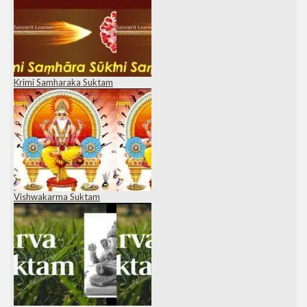
Krimi Samharaka Suktam
Vishwakarma Suktam