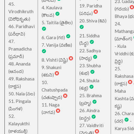
(బాలవ)
23. Gada
45.
19. Paridha
4. Kaulava
(గదయ)
Virodhikruth
(పరిఘ)
(కౌలవ)
Bhaya (
(విరోధికృతు)
20. Shiva (శివ)
5. Taitila (తైతిల)
24.
46. Paridhavi
Mathang
(పరీధావి)
21. Siddha
6. Gara (గర)
(మాత్ంగ)
47.
(సిద్ధ)
7. Vanija (వణిజ)
- Kula
Pramadicha
22. Sadhya
Vriddhi (క
(ప్రమాదీ)
(సాధ్య)
8. Vishti (విష్టి)
వ్రిద్ధి)
48. Ananda
23. Shubha
9. Shakuni
25.
(ఆనంద)
(శుభ)
(శకుని)
Rakshasa
49. Rakshasa
24. Shukla
10.
(రాక్షస)
(రాక్షస)
(శుక్ల)
Chatushpada
Maha
50. Nala (నల)
25. Brahma
(చతుష్పాద)
Kashta (
51. Pingala
(బ్రహ్మ)
11. Naga
కష్ట)
(పింగళ)
26. Aindra
(నాగవ)
26. Chara
52.
(ఐన్ద్ర)
(చర)
-
Kalayukthi
27. Vaidhriti
Karya Sid
(కాళయుక్తి)
(వైధృతి)