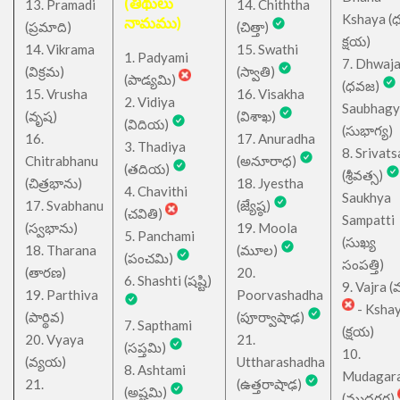
(తిథులు
13. Pramadi
14. Chiththa
Kshaya (
నామము)
(ప్రమాది)
(చిత్తా)
క్షయ)
14. Vikrama
15. Swathi
1. Padyami
7. Dhwaj
(విక్రమ)
(స్వాతి)
(పాడ్యమి)
(ధవజ)
15. Vrusha
16. Visakha
2. Vidiya
Saubhagy
(వృష)
(విశాఖ)
(విదియ)
(సుభాగ్య)
16.
17. Anuradha
3. Thadiya
8. Srivats
Chitrabhanu
(అనూరాధ)
(తదియ)
(శ్రీవత్స)
(చిత్రభాను)
18. Jyestha
4. Chavithi
Saukhya
17. Svabhanu
(జ్యేష్ఠ)
(చవితి)
Sampatti
(స్వభాను)
19. Moola
5. Panchami
(సుఖ్య
18. Tharana
(మూల)
(పంచమి)
సంపత్తి)
(తారణ)
20.
6. Shashti (షష్టి)
9. Vajra (వ
19. Parthiva
Poorvashadha
- Ksha
(పార్థివ)
(పూర్వాషాఢ)
7. Sapthami
(క్షయ)
20. Vyaya
21.
(సప్తమి)
10.
(వ్యయ)
Uttharashadha
8. Ashtami
Mudagar
21.
(ఉత్తరాషాఢ)
(అష్టమి)
(ముదగర)