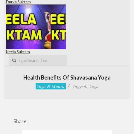
Durva Suktam
Neela Suktam
Search
Health Benefits Of Shavasana Yoga
Yoga & Mudra
Tagged:
Yoga
Share: