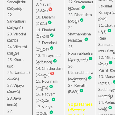
Sarvajitthu
22. Sravanamu
9. Navami
Lakshmi
(సర్వజిత్తు)
(శ్రవణం)
(నవమి)
Kshaya (లక్ష
22.
23. Dhanishta
10. Dasami
క్షయ)
Sarvadhari
(ధనిష్ఠ)
(దశమి)
11. Chath
(సర్వధారి)
24.
11. Ekadasi
(చత్ర)
-
23. Virodhi
Shathabhisha
(ఏకాదశి)
Raja
(విరోధి)
(శతభిషం)
12. Dwadasi
Sanmana
24. Vikruthi
25.
(ద్వాదశి)
(రాజ సన్మ
(వికృతి)
Poorvabhadra
13. Thrayodasi
12. Mithr
25. Khara
(పూర్వాభాద్ర)
(త్రయోదశి)
(మిత్ర)
-
(ఖర)
26.
14. Chathurdasi
Pushti (పుష్
26. Nandana (
Uttharabhadra
(చతుర్దశి)
13. Mana
నందన)
(ఉత్తరాభాద్ర)
15. Pournami
(మానస)
27. Vijaya
27. Revathi
(పౌర్ణమి)
Saubhagy
(విజయ)
(రేవతి)
16. Padyami
(సుభాగ్య)
28. Jaya
(పాడ్యమి)
14. Padm
Yoga Names
(జయ)
17. Vidiya
(పద్మ)
-
(యోగాలు
29.
(విదియ)