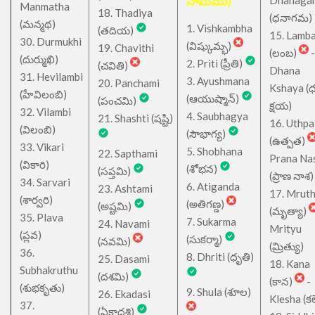
నామము)
Dhanaga
Manmatha
18. Thadiya
(ధనాగమ)
(మన్మథ)
1. Vishkambha
(తదియ)
15. Lamb
30. Durmukhi
(విష్కుమ్భ)
19. Chavithi
(లంబ)
-
(దుర్ముఖి)
2. Priti (ప్రీతి)
(చవితి)
Dhana
31. Hevilambi
3. Ayushmana
20. Panchami
Kshaya (
(హేవిలంబి)
(ఆయుష్మాన్)
(పంచమి)
క్షయ)
32. Vilambi
4. Saubhagya
21. Shashti (షష్టి)
16. Uthpa
(విలంబి)
(సౌభాగ్య)
(ఉత్పత)
33. Vikari
5. Shobhana
22. Sapthami
Prana Na
(వికారి)
(శోభన)
(సప్తమి)
(ప్రాణ నాశ)
34. Sarvari
6. Atiganda
23. Ashtami
17. Mrut
(శార్వరి)
(అతిగణ్డ)
(అష్టమి)
(మృత్యా)
35. Plava
7. Sukarma
24. Navami
Mrityu
(ప్లవ)
(సుకర్మా)
(నవమి)
(మ్రిత్యు)
36.
8. Dhriti (ధృతి)
25. Dasami
18. Kana
Subhakruthu
(దశమి)
(కాన)
-
(శుభకృతు)
9. Shula (శూల)
26. Ekadasi
Klesha (కల
37.
(ఏకాదశి)