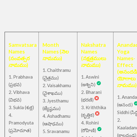
Samvatsara
Month
Nakshatra
Anandad
Names
Names (నెల
Names
Yoga
(సంవత్సర
నామము)
(నక్షత్రములు
Names-
నామము)
నామము)
Effect
1. Chaithramu
(అనందడ
1. Prabhava
1. Aswini
చైత్రము
(
)
యోగాలు
(ప్రభవ)
(అశ్విని)
నామము)
2. Vaisakhamu
2. Vibhava
2. Bharani
(వైశాఖము)
1. Ananda
(విభవ)
(భరణి)
3. Jyesthamu
(ఆనంద)
3. Sukla (శుక్ల)
3. Kriththika
(జ్యేష్ఠము)
Siddhi (సిద్ధ
4.
(కృత్తిక)
4. Ashadhamu
2.
Pramodyuta
4. Rohini
(ఆషాఢము)
Kaaladan
(ప్రమోదూత)
(రోహిణి)
5. Sravanamu
(కాలదండ