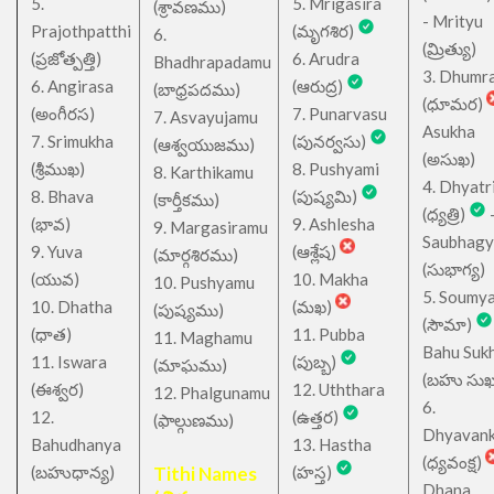
5.
5. Mrigasira
(శ్రావణము)
- Mrityu
Prajothpatthi
(మృగశిర)
6.
(మ్రిత్యు)
(ప్రజోత్పత్తి)
6. Arudra
Bhadhrapadamu
3. Dhumr
6. Angirasa
(ఆరుద్ర)
(బాధ్రపదము)
(ధూమర)
(అంగీరస)
7. Punarvasu
7. Asvayujamu
Asukha
7. Srimukha
(పునర్వసు)
(ఆశ్వయుజము)
(అసుఖ)
(శ్రీముఖ)
8. Pushyami
8. Karthikamu
4. Dhyatr
8. Bhava
(పుష్యమి)
(కార్తీకము)
(ధ్యత్రి)
(భావ)
9. Ashlesha
9. Margasiramu
Saubhagy
9. Yuva
(ఆశ్లేష)
(మార్గశిరము)
(సుభాగ్య)
(యువ)
10. Makha
10. Pushyamu
5. Soumy
10. Dhatha
(మఖ)
(పుష్యము)
(సౌమా)
(ధాత)
11. Pubba
11. Maghamu
Bahu Suk
11. Iswara
(పుబ్బ)
(మాఘము)
(బహు సుఖ
(ఈశ్వర)
12. Uththara
12. Phalgunamu
6.
12.
(ఉత్తర)
(ఫాల్గుణము)
Dhyavan
Bahudhanya
13. Hastha
(ధ్యవంక్ష)
(బహుధాన్య)
Tithi Names
(హస్త)
Dhana