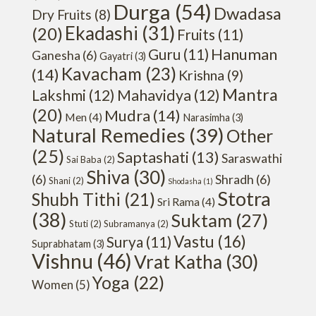
Durga
(54)
Dwadasa
Dry Fruits
(8)
Ekadashi
(31)
(20)
Fruits
(11)
Hanuman
Guru
(11)
Ganesha
(6)
Gayatri
(3)
Kavacham
(23)
(14)
Krishna
(9)
Mantra
Lakshmi
(12)
Mahavidya
(12)
(20)
Mudra
(14)
Men
(4)
Narasimha
(3)
Natural Remedies
(39)
Other
(25)
Saptashati
(13)
Saraswathi
Sai Baba
(2)
Shiva
(30)
(6)
Shradh
(6)
Shani
(2)
Shodasha
(1)
Stotra
Shubh Tithi
(21)
Sri Rama
(4)
(38)
Suktam
(27)
Stuti
(2)
Subramanya
(2)
Vastu
(16)
Surya
(11)
Suprabhatam
(3)
Vishnu
(46)
Vrat Katha
(30)
Yoga
(22)
Women
(5)