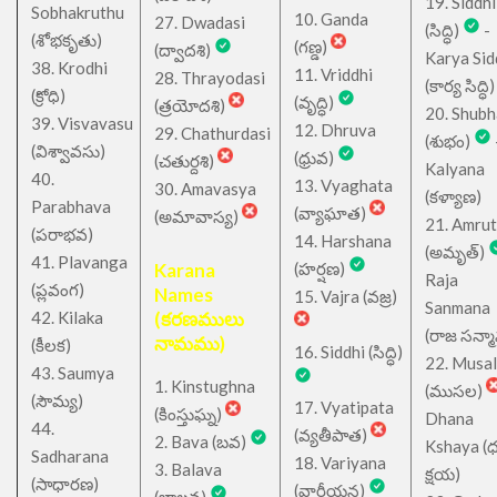
19. Siddhi
Sobhakruthu
10. Ganda
27. Dwadasi
(సిద్ధి)
-
(శోభకృతు)
(గణ్డ)
(ద్వాదశి)
Karya Sid
38. Krodhi
11. Vriddhi
28. Thrayodasi
(కార్య సిద్ధి)
(క్రోధి)
(వృద్ధి)
(త్రయోదశి)
20. Shub
39. Visvavasu
12. Dhruva
29. Chathurdasi
(శుభం)
(విశ్వావసు)
(ధ్రువ)
(చతుర్దశి)
Kalyana
40.
13. Vyaghata
30. Amavasya
(కళ్యాణ)
Parabhava
(వ్యాఘాత)
(అమావాస్య)
21. Amru
(పరాభవ)
14. Harshana
(అమృత్)
41. Plavanga
Karana
(హర్షణ)
Raja
(ప్లవంగ)
Names
15. Vajra (వజ్ర)
Sanmana
42. Kilaka
(కరణములు
(రాజ సన్మ
నామము)
(కీలక)
16. Siddhi (సిద్ధి)
22. Musa
43. Saumya
1. Kinstughna
(ముసల)
(సౌమ్య)
17. Vyatipata
(కింస్తుఘ్న)
Dhana
44.
(వ్యతీపాత)
2. Bava (బవ)
Kshaya (
Sadharana
18. Variyana
3. Balava
క్షయ)
(సాధారణ)
(వారీయన)