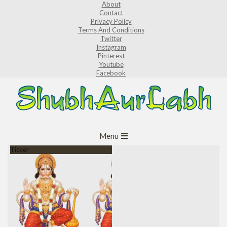
About
Skip
Contact
to
Privacy Policy
Terms And Conditions
content
Twitter
Instagram
Pinterest
Youtube
Facebook
ShubhAurLabh
Primary
Menu
Navigation
Ticker
Menu