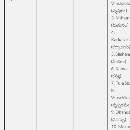
Vrushabh
(వృషభం)
3. Mithu
(మిధునం)
4.
Karkatak
(కర్కాటకం
5. Simham
(సింహం)
6. Kanya
(కన్య)
7. Tula (త
8.
Vruschik
(వృశ్చికము
9. Dhanu
(ధనస్సు)
10. Maka