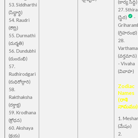
(కార్య సిద్ధి)
53. Siddharthi
27. Sthira
(సిధ్ధార్థి)
(స్థిర)
-
54. Raudri
Griharam
(రౌద్రి)
(గ్రిహరంభ)
55. Durmathi
28.
(దుర్మతి)
Varthama
56. Dundubhi
(వర్తమాన)
(దుందుభి)
- Vivaha
57.
(వివాహ)
Rudhirodgari
(రుధిరోద్గారి)
Zodiac
58.
Names
Rakthaksha
(రాశి
(రక్తాక్ష)
నామము)
59. Krodhana
1. Mesha
(క్రోధన)
(మేషం)
60. Akshaya
2.
(క్షయ)