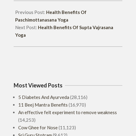
Previous Post:
Health Benefits Of
Paschimottanasana Yoga
Next Post:
Health Benefits Of Supta Vajrasana
Yoga
Most Viewed Posts
5 Diabetes And Ayurveda
(28,116)
11 Beej Mantra Benefits
(16,970)
An effective felt experiment to remove weakness
(14,253)
Cow Ghee for Nose
(11,123)
Sri Guru Stotram
(9,612)