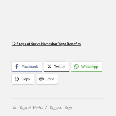
12 Steps of Surya Namaskar Yoga Benefits
Facebook
Twitter
WhatsApp
Copy
Print
2017-
In:
Yoga & Mudra
Tagged:
Yoga
06-
28