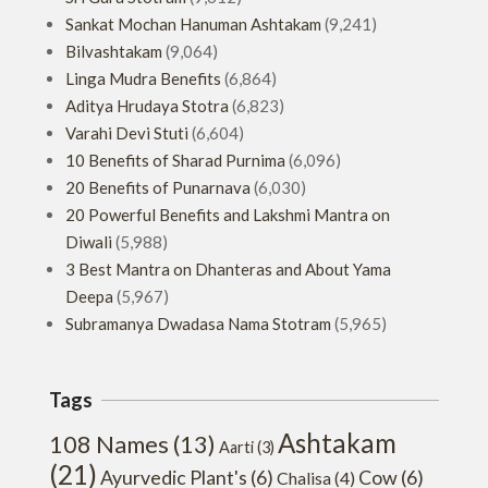
Sankat Mochan Hanuman Ashtakam
(9,241)
Bilvashtakam
(9,064)
Linga Mudra Benefits
(6,864)
Aditya Hrudaya Stotra
(6,823)
Varahi Devi Stuti
(6,604)
10 Benefits of Sharad Purnima
(6,096)
20 Benefits of Punarnava
(6,030)
20 Powerful Benefits and Lakshmi Mantra on
Diwali
(5,988)
3 Best Mantra on Dhanteras and About Yama
Deepa
(5,967)
Subramanya Dwadasa Nama Stotram
(5,965)
Tags
Ashtakam
108 Names
(13)
Aarti
(3)
(21)
Ayurvedic Plant's
(6)
Cow
(6)
Chalisa
(4)