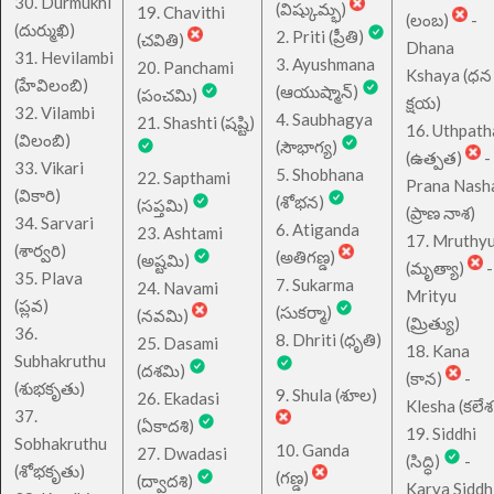
30. Durmukhi
(విష్కుమ్భ)
19. Chavithi
(లంబ)
-
(దుర్ముఖి)
2. Priti (ప్రీతి)
(చవితి)
Dhana
31. Hevilambi
3. Ayushmana
20. Panchami
Kshaya (ధన
(హేవిలంబి)
(ఆయుష్మాన్)
(పంచమి)
క్షయ)
32. Vilambi
4. Saubhagya
21. Shashti (షష్టి)
16. Uthpath
(విలంబి)
(సౌభాగ్య)
(ఉత్పత)
-
33. Vikari
5. Shobhana
22. Sapthami
Prana Nash
(వికారి)
(శోభన)
(సప్తమి)
(ప్రాణ నాశ)
34. Sarvari
6. Atiganda
23. Ashtami
17. Mruthy
(శార్వరి)
(అతిగణ్డ)
(అష్టమి)
(మృత్యా)
-
35. Plava
7. Sukarma
24. Navami
Mrityu
(ప్లవ)
(సుకర్మా)
(నవమి)
(మ్రిత్యు)
36.
8. Dhriti (ధృతి)
25. Dasami
18. Kana
Subhakruthu
(దశమి)
(కాన)
-
(శుభకృతు)
9. Shula (శూల)
26. Ekadasi
Klesha (కలేశ
37.
(ఏకాదశి)
19. Siddhi
Sobhakruthu
10. Ganda
27. Dwadasi
(సిద్ధి)
-
(శోభకృతు)
(గణ్డ)
(ద్వాదశి)
Karya Siddh