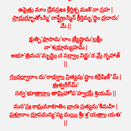
ఉపై
తు
మాం
దే
వ
స
ఖః
కీ
ర్తి
శ్చ
మణి’నా
స
హ |
ప్రా
దు
ర్భూ
తో‌உస్మి’ రా
ష్ట్రే
‌உస్మిన్
కీ
ర్తిమృ’ద్ధిం
ద
దాదు’
మే ||
క్షుత్పి’
పా
సామ’లాం
జ్యే
ష్ఠామ’
ల
క్షీం
నా’శ
యా
మ్యహమ్ |
అభూ’
తి
మస’మృ
ద్ధిం
చ స
ర్వాం
నిర్ణు’ద
మే
గృహాత్
||
గ
ధ
ద్వా
రాం దు’రా
ధ
ర్షాం
ని
త్యపు’ష్టాం క
రీ
షిణీ”మ్ |
ఈ
శ్వరీగ్‍మ్’
సర్వ’భూ
తా
నాం
తా
మి
హోప’హ్వ
యే
శ్రియమ్ ||
మన’
సః
కా
మ
మాకూతిం
వా
చః
స
త్యమ’శీమహి |
ప
శూ
నాం
రూ
పమన్య’స్య మ
యి
శ్రీః శ్ర’య
తాం
యశః’
||