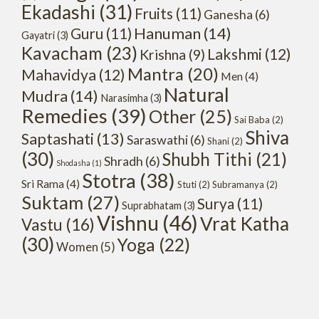
Ekadashi
(31)
Fruits
(11)
Ganesha
(6)
Hanuman
(14)
Guru
(11)
Gayatri
(3)
Kavacham
(23)
Lakshmi
(12)
Krishna
(9)
Mantra
(20)
Mahavidya
(12)
Men
(4)
Natural
Mudra
(14)
Narasimha
(3)
Remedies
(39)
Other
(25)
Sai Baba
(2)
Shiva
Saptashati
(13)
Saraswathi
(6)
Shani
(2)
(30)
Shubh Tithi
(21)
Shradh
(6)
Shodasha
(1)
Stotra
(38)
Sri Rama
(4)
Stuti
(2)
Subramanya
(2)
Suktam
(27)
Surya
(11)
Suprabhatam
(3)
Vishnu
(46)
Vrat Katha
Vastu
(16)
(30)
Yoga
(22)
Women
(5)