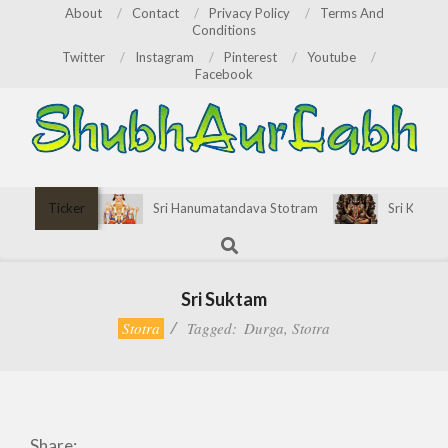
Skip
About
Contact
Privacy Policy
Terms And
Conditions
to
Twitter
Instagram
Pinterest
Youtube
content
Facebook
ShubhAurLabh
Primary
Ticker
Sri Hanumatandava Stotram
Sri Kirata
Navigation
Search
Menu
Sri Suktam
Stotra
Tagged:
Durga
,
Stotra
Share: