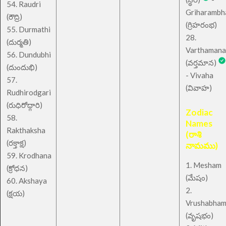
54. Raudri
Griharambh
(రౌద్రి)
(గ్రిహరంభ)
55. Durmathi
28.
(దుర్మతి)
Varthamana
56. Dundubhi
(వర్తమాన)
(దుందుభి)
- Vivaha
57.
(వివాహ)
Rudhirodgari
(రుధిరోద్గారి)
Zodiac
58.
Names
Rakthaksha
(రాశి
(రక్తాక్ష)
నామము)
59. Krodhana
1. Mesham
(క్రోధన)
(మేషం)
60. Akshaya
2.
(క్షయ)
Vrushabha
(వృషభం)