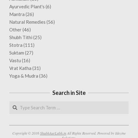
Ayurvedic Plant's
(6)
Mantra
(26)
Natural Remedies
(56)
Other
(46)
Shubh Tithi
(25)
Stotra
(111)
Suktam
(27)
Vastu
(16)
Vrat Katha
(31)
Yoga & Mudra
(36)
Search in Site
Search
Copyright © 2016
ShubhAurLabh.in
All Rights Reserved. Powered by Idezine
Solutions.