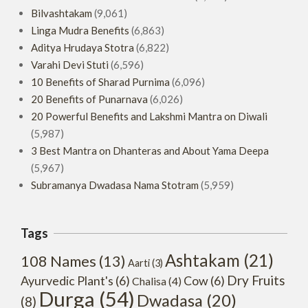
Bilvashtakam
(9,061)
Linga Mudra Benefits
(6,863)
Aditya Hrudaya Stotra
(6,822)
Varahi Devi Stuti
(6,596)
10 Benefits of Sharad Purnima
(6,096)
20 Benefits of Punarnava
(6,026)
20 Powerful Benefits and Lakshmi Mantra on Diwali
(5,987)
3 Best Mantra on Dhanteras and About Yama Deepa
(5,967)
Subramanya Dwadasa Nama Stotram
(5,959)
Tags
Ashtakam
(21)
108 Names
(13)
Aarti
(3)
Dry Fruits
Ayurvedic Plant's
(6)
Cow
(6)
Chalisa
(4)
Durga
(54)
Dwadasa
(20)
(8)