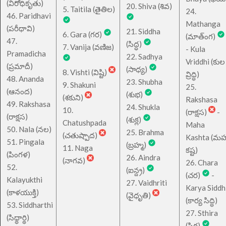
(విరోధికృతు)
20. Shiva (శివ)
5. Taitila (తైతిల)
24.
46. Paridhavi
Mathanga
(పరీధావి)
21. Siddha
6. Gara (గర)
(మాత్ంగ)
47.
(సిద్ధ)
7. Vanija (వణిజ)
- Kula
Pramadicha
22. Sadhya
Vriddhi (కుల
(ప్రమాదీ)
(సాధ్య)
8. Vishti (విష్టి)
వ్రిద్ధి)
48. Ananda
23. Shubha
9. Shakuni
25.
(ఆనంద)
(శుభ)
(శకుని)
Rakshasa
49. Rakshasa
24. Shukla
10.
(రాక్షస)
-
(రాక్షస)
(శుక్ల)
Chatushpada
Maha
50. Nala (నల)
25. Brahma
(చతుష్పాద)
Kashta (మహ
51. Pingala
(బ్రహ్మ)
11. Naga
కష్ట)
(పింగళ)
26. Aindra
(నాగవ)
26. Chara
52.
(ఐన్ద్ర)
(చర)
-
Kalayukthi
27. Vaidhriti
Karya Siddh
(కాళయుక్తి)
(వైధృతి)
(కార్య సిద్ధి)
53. Siddharthi
27. Sthira
(సిధ్ధార్థి)
(స్థిర)
-