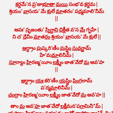
క
ర్దమే’న ప్ర’జా
భూ
తా
మ
యి
సంభ’వ
క
ర్దమ |
శ్రియం’
వా
సయ’ మే
కు
లే
మా
తరం’ ప
ద్మ
మాలి’నీమ్
||
ఆపః’
సృ
జంతు’
స్ని
గ్దా
ని
చి
క్లీ
త వ’స
మే
గృహే |
ని చ’
దే
వీం
మా
త
రం
శ్రియం’
వా
సయ’ మే
కు
లే ||
ఆ
ర్ద్రాం
పు
ష్కరి’ణీం
పు
ష్టిం
సు
వ
ర్ణామ్
హే’మ
మా
లినీమ్ |
సూ
ర్యాం
హి
రణ్మ’యీం
ల
క్ష్మీం జాత’వేదో
మ
ఆవ’హ
||
ఆ
ర్ద్రాం
యః
కరి’ణీం
య
ష్టిం
పి
గ
లామ్
ప’ద్మ
మా
లినీమ్ |
చ
ంద్రాం
హి
రణ్మ’యీం
ల
క్ష్మీం
జాత’వేదో
మ
ఆవ’హ ||
తాం
మ
ఆవ’
హ
జాత’వేదో
ల
క్షీమన’ప
గా
మినీ”మ్ |