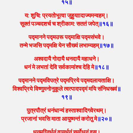
१५॥
य: शुचि: प्रयतोभूत्वा जुहुयाादाज्यमन्वहम्।
सूक्तं पञ्चदशर्च च श्रीकाम: सततं जपेत्
॥१६॥
पद्मानने पद्मउरू पद्माक्षि पद्मसंभवे।
तन्मे भजसि पद्मक्षि येन सौख्यं लभाम्यहम्
॥१७॥
अश्वदायै गोदायै धनदायै महाधने।
धनं मे लभतां देवि सर्वकामांश्च देहि मे
॥१८॥
पद्मानने पद्मविपत्रे पद्मप्रिये पद्मदलायताक्षि।
विश्वप्रिये विष्णुमनोनुकूले त्वत्पादपद्मं मयि संनिधस्त्वं
॥
१९॥
पुत्रपौत्रं धनंधान्यं हस्ताश्वादिगवेरथम्।
प्रजानां भवसि माता आयुष्मन्तं करोतु मे
॥२०॥
धनमग्निर्धनं वायुर्धनं सूर्योधनं वसु।