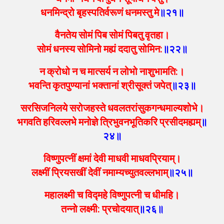
धनमिन्द्रो बृहस्पतिर्वरूणं धनमस्तु मे
॥२१॥
वैनतेय सोमं पिब सोमं पिबतु वृतहा।
सोमं धनस्य सोमिनो मह्यं ददातु सोमिन:
॥२२॥
न क्रोधो न च मात्सर्य न लोभो नाशुभामति:।
भवन्ति कृतपुण्यानां भक्तानां श्रीसूक्तं जपेत्
॥२३॥
सरसिजनिलये सरोजहस्ते धवलतरांसुकगन्धमाल्यशोभे।
भगवति हरिवल्लभे मनोज्ञे त्रिभुवनभूतिकरि प्रसीदमह्यम्
॥
२४॥
विष्णुपत्नीं क्षमां देवी माधवी माधवप्रियाम्।
लक्ष्मीं प्रियसखीं देवीं नमाम्यच्युतवल्लभाम्
॥२५॥
महालक्ष्मी च विद्महे विष्णुपत्नी च धीमहि।
तन्नो लक्ष्मी: प्रचोदयात्
॥२६॥