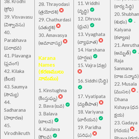
38. Krodhi
11. Vriddhi
28. Thrayodasi
(కార్య సిద్ధి)
(క్రోధి)
(వృద్ధి)
(త్రయోదశి)
20. Shubha
39. Visvavasu
12. Dhruva
29. Chathurdasi
(శుభం)
-
(విశ్వావసు)
(ధ్రువ)
(చతుర్దశి)
Kalyana
40.
13. Vyaghata
30. Amavasya
(కళ్యాణ)
Parabhava
(వ్యాఘాత)
(అమావాస్య)
21. Amruth
(పరాభవ)
14. Harshana
(అమృత్)
41. Plavanga
Karana
(హర్షణ)
Raja
(ప్లవంగ)
Names
15. Vajra (వజ్ర)
Sanmana
42. Kilaka
(కరణములు
(రాజ సన్మాన)
నామము)
(కీలక)
16. Siddhi (సిద్ధి)
22. Musala
43. Saumya
1. Kinstughna
(ముసల)
-
(సౌమ్య)
17. Vyatipata
(కింస్తుఘ్న)
Dhana
44.
(వ్యతీపాత)
2. Bava (బవ)
Kshaya (ధన
Sadharana
18. Variyana
3. Balava
క్షయ)
(సాధారణ)
(వారీయన)
(బాలవ)
23. Gadaya
45.
19. Paridha
4. Kaulava
(గదయ)
-
Virodhikruth
(పరిఘ)
(కౌలవ)
Bhaya (భయ