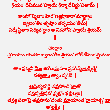
శ్రియం’ దేవీముప’హ్వయే శ్రీర్మా దేవీర్జు’షతామ్ ||
కాంసో”స్మితాం హిర’ణ్యప్రాకారా’మార్ద్రాం
జ్వలం’తీం తృప్తాం తర్పయం’తీమ్|
ప
ద్మే
స్థి
తాం
ప
ద్మవ’
ర్ణాం
తా
మి
హోప’హ్వ
యే
శ్రియమ్
||
చ
ంద్రాం
ప్ర’
భా
సాం
య
శ
సా
జ్వలం’
తీం
శ్రియం’
లో
కే
దే
వజు’ష్టాము
|
తాం
ప
ద్మినీ’
మీం
శర’ణ
మ
హం ప్రప’ద్యే
‌உల
క్ష్మీర్మే’
నశ్య
తాం
త్వాం వృ’ణే ||
ఆ
ది
త్యవ’ర్ణే త
ప
సో‌உధి’
జా
తో
వ
న
స్ప
తి
స్తవ’
వృ
క్షో‌உథ
బి
ల్వః |
త
స్య
ఫలా’
ని
త
ప
సాను’దంతు
మా
యాంత’
రా
యాశ్చ’
బా
అ’
ల
క్ష్మీః ||