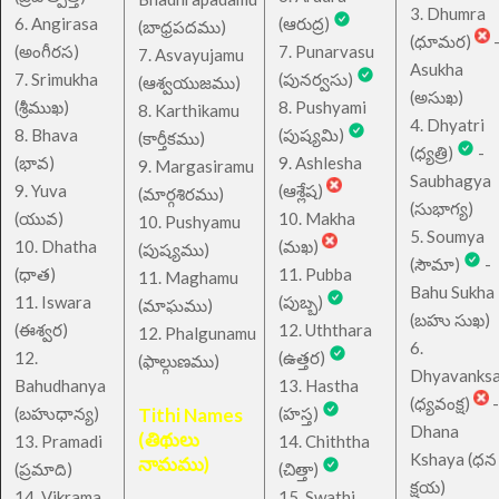
3. Dhumra
6. Angirasa
(ఆరుద్ర)
(బాధ్రపదము)
(ధూమర)
(అంగీరస)
7. Punarvasu
7. Asvayujamu
Asukha
7. Srimukha
(పునర్వసు)
(ఆశ్వయుజము)
(అసుఖ)
(శ్రీముఖ)
8. Pushyami
8. Karthikamu
4. Dhyatri
8. Bhava
(పుష్యమి)
(కార్తీకము)
(ధ్యత్రి)
-
(భావ)
9. Ashlesha
9. Margasiramu
Saubhagya
9. Yuva
(ఆశ్లేష)
(మార్గశిరము)
(సుభాగ్య)
(యువ)
10. Makha
10. Pushyamu
5. Soumya
10. Dhatha
(మఖ)
(పుష్యము)
(సౌమా)
-
(ధాత)
11. Pubba
11. Maghamu
Bahu Sukha
11. Iswara
(పుబ్బ)
(మాఘము)
(బహు సుఖ)
(ఈశ్వర)
12. Uththara
12. Phalgunamu
6.
12.
(ఉత్తర)
(ఫాల్గుణము)
Dhyavanks
Bahudhanya
13. Hastha
(ధ్యవంక్ష)
-
(బహుధాన్య)
Tithi Names
(హస్త)
Dhana
(తిథులు
13. Pramadi
14. Chiththa
Kshaya (ధన
నామము)
(ప్రమాది)
(చిత్తా)
క్షయ)
14. Vikrama
15. Swathi