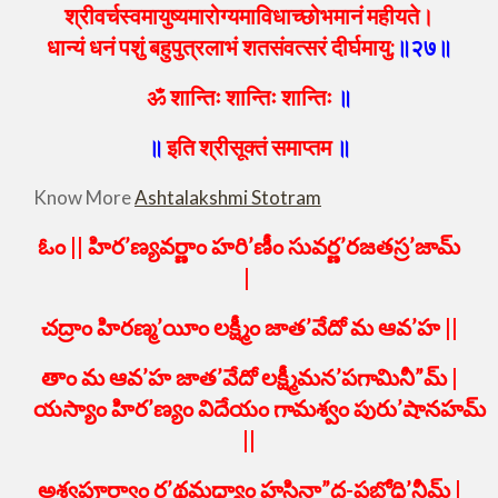
श्रीवर्चस्वमायुष्यमारोग्यमाविधाच्छोभमानं महीयते।
धान्यं धनं पशुं बहुपुत्रलाभं शतसंवत्सरं दीर्घमायु:
॥२७॥
ॐ शान्तिः शान्तिः शान्तिः
॥
॥
इति श्रीसूक्तं समाप्तम
॥
Know More
Ashtalakshmi Stotram
ఓం || హిర’ణ్యవర్ణాం హరి’ణీం సువర్ణ’రజతస్ర’జామ్
|
చద్రాం హిరణ్మ’యీం లక్ష్మీం జాత’వేదో మ ఆవ’హ ||
తాం మ ఆవ’హ జాత’వేదో లక్ష్మీమన’పగామినీ”మ్ |
యస్యాం హిర’ణ్యం విదేయం గామశ్వం పురు’షానహమ్
||
అశ్వపూర్వాం ర’థమధ్యాం హస్తినా”ద-ప్రబోధి’నీమ్ |