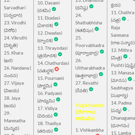
10. Dasami
క్షయ)
Sarvadhari
(ధనిష్ఠ)
(దశమి)
11. Chathra
(సర్వధారి)
24.
11. Ekadasi
(చత్ర)
-
23. Virodhi
Shathabhisha
(ఏకాదశి)
Raja
(విరోధి)
(శతభిషం)
12. Dwadasi
Sanmana
24. Vikruthi
25.
(ద్వాదశి)
(రాజ సన్మాన)
(వికృతి)
Poorvabhadra
13. Thrayodasi
12. Mithra
25. Khara
(పూర్వాభాద్ర)
(త్రయోదశి)
(మిత్ర)
-
(ఖర)
26.
14. Chathurdasi
Pushti (పుష్టి
26. Nandana (
Uttharabhadra
(చతుర్దశి)
13. Manasa
నందన)
(ఉత్తరాభాద్ర)
15. Pournami
(మానస)
-
27. Vijaya
27. Revathi
(పౌర్ణమి)
Saubhagya
(విజయ)
(రేవతి)
16. Padyami
(సుభాగ్య)
28. Jaya
(పాడ్యమి)
14. Padma
Yoga Names
(జయ)
17. Vidiya
(పద్మ)
-
(యోగాలు
29.
(విదియ)
నామము)
Dhanagama
Manmatha
18. Thadiya
(ధనాగమ)
(మన్మథ)
1. Vishkambha
(తదియ)
15. Lamba