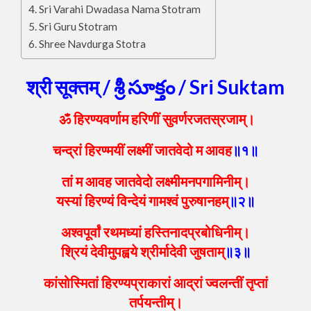
Sri Varahi Dwadasa Nama Stotram
Sri Guru Stotram
Shree Navdurga Stotra
श्री सूक्तम् / శ్రీ సూక్తం / Sri Suktam
ॐ हिरण्यवर्णाम हरिणीं सुवर्णरजतस्रजाम्।
चन्द्रां हिरण्मयीं लक्ष्मीं जातवेदो म आवह
॥१॥
तां म आवह जातवेदो लक्ष्मीमनपगामिनीम्।
यस्यां हिरण्यं विन्देयं गामश्वं पुरुषानहम्
॥२॥
अश्वपूर्वां रथमध्यां हस्तिनादप्रबोधिनीम्।
श्रियं देवीमुपह्वये श्रीर्मादेवी जुषताम्
॥३॥
कांसोस्मितां हिरण्यप्राकारां आद्रां ज्वलन्तीं तृप्तां
तर्पयन्तीम्।