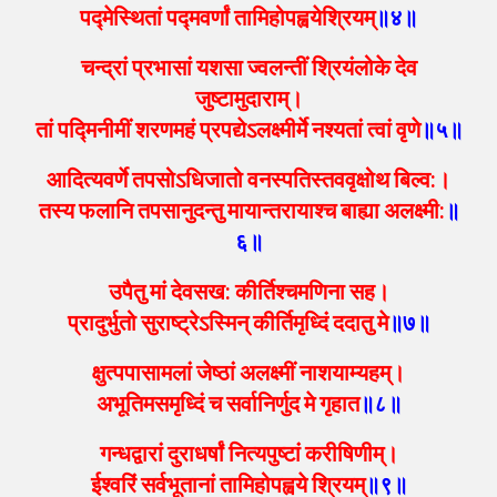
पद्मेस्थितां पद्मवर्णां तामिहोपह्वयेश्रियम्
॥४॥
चन्द्रां प्रभासां यशसा ज्वलन्तीं श्रियंलोके देव
जुष्टामुदाराम्।
तां पद्मिनीमीं शरणमहं प्रपद्येऽलक्ष्मीर्मे नश्यतां त्वां वृणे
॥५॥
आदित्यवर्णे तपसोऽधिजातो वनस्पतिस्तववृक्षोथ बिल्व:।
तस्य फलानि तपसानुदन्तु मायान्तरायाश्च बाह्या अलक्ष्मी:
॥
६॥
उपैतु मां देवसख: कीर्तिश्चमणिना सह।
प्रादुर्भुतो सुराष्ट्रेऽस्मिन् कीर्तिमृध्दिं ददातु मे
॥७॥
क्षुत्पपासामलां जेष्ठां अलक्ष्मीं नाशयाम्यहम्।
अभूतिमसमृध्दिं च सर्वानिर्णुद मे गृहात
॥८॥
गन्धद्वारां दुराधर्षां नित्यपुष्टां करीषिणीम्।
ईश्वरिं सर्वभूतानां तामिहोपह्वये श्रियम्
॥९॥