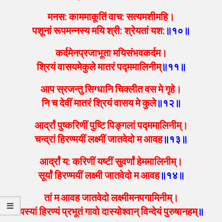
मनस: काममाकूतिं वाच: सत्यमशीमहि।
पशूनां रूपमन्नस्य मयि श्री: श्रेयतां यश:
॥१०॥
कर्दमेनप्रजाभूता मयिसंभवकर्दम।
श्रियं वासयमेकुले मातरं पद्ममालिनीम्
॥११॥
आप स्रजन्तु सिग्धानि चिक्लीत वस मे गृहे।
नि च देवीं मातरं श्रियं वासय मे कुले
॥१२॥
आर्द्रां पुष्करिणीं पुष्टि पिङ्गलां पद्ममालिनीम्।
चन्द्रां हिरण्मयीं लक्ष्मीं जातवेदो म आवह
॥१३॥
आर्द्रां य: करिणीं यष्टीं सुवर्णां हेममालिनीम्।
सूर्यां हिरण्मयीं लक्ष्मी जातवेदो म आवह
॥१४॥
तां म आवह जातवेदो लक्ष्मीमनपगामिनीम्।
यस्यां हिरण्यं प्रभूतं गावो दास्योश्वान् विन्देयं पुरुषानहम्
॥