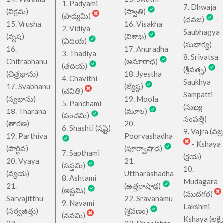
1. Padyami
7. Dhwaja
(విక్రమ)
(స్వాతి)
(పాడ్యమి)
(ధవజ)
-
15. Vrusha
16. Visakha
2. Vidiya
Saubhagya
(వృష)
(విశాఖ)
(విదియ)
(సుభాగ్య)
16.
17. Anuradha
3. Thadiya
8. Srivatsa
Chitrabhanu
(అనూరాధ)
(తదియ)
(శ్రీవత్స)
-
(చిత్రభాను)
18. Jyestha
4. Chavithi
Saukhya
17. Svabhanu
(జ్యేష్ఠ)
(చవితి)
Sampatti
(స్వభాను)
19. Moola
5. Panchami
(సుఖ్య
18. Tharana
(మూల)
(పంచమి)
సంపత్తి)
(తారణ)
20.
6. Shashti (షష్టి)
9. Vajra (వజ్ర
19. Parthiva
Poorvashadha
- Kshaya
(పార్థివ)
(పూర్వాషాఢ)
7. Sapthami
(క్షయ)
20. Vyaya
21.
(సప్తమి)
10.
(వ్యయ)
Uttharashadha
8. Ashtami
Mudagara
21.
(ఉత్తరాషాఢ)
(అష్టమి)
(ముదగర)
Sarvajitthu
22. Sravanamu
9. Navami
Lakshmi
(సర్వజిత్తు)
(శ్రవణం)
(నవమి)
Kshaya (లక్ష్మ
22.
23. Dhanishta