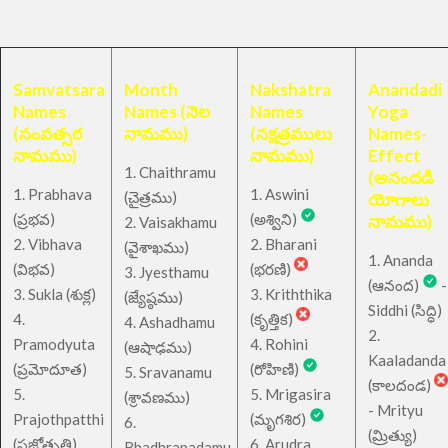
Samvatsara
Month
Nakshatra
Anandadi
Names
Names (నెల
Names
Yoga
(సంవత్సర
నామము)
(నక్షత్రములు
Names-
నామము)
నామము)
Effect
1. Chaithramu
(అనందడి
1. Prabhava
1. Aswini
చైత్రము
(
)
యోగాలు
(ప్రభవ)
(అశ్విని)
నామము)
2. Vaisakhamu
2. Vibhava
2. Bharani
(వైశాఖము)
1. Ananda
(విభవ)
(భరణి)
3. Jyesthamu
(ఆనంద)
-
3. Sukla (శుక్ల)
3. Kriththika
(జ్యేష్ఠము)
Siddhi (సిద్ధి)
4.
(కృత్తిక)
4. Ashadhamu
2.
Pramodyuta
4. Rohini
(ఆషాఢము)
Kaaladanda
(ప్రమోదూత)
(రోహిణి)
5. Sravanamu
(కాలదండ)
5.
5. Mrigasira
(శ్రావణము)
- Mrityu
Prajothpatthi
(మృగశిర)
6.
(మ్రిత్యు)
(ప్రజోత్పత్తి)
6. Arudra
Bhadhrapadamu