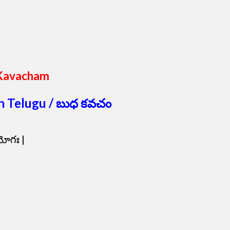
Kavacham
n Telugu / బుధ కవచం
ియోగః |