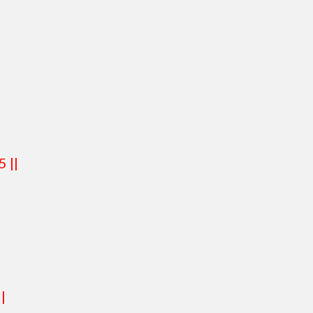
|
 5 ||
||