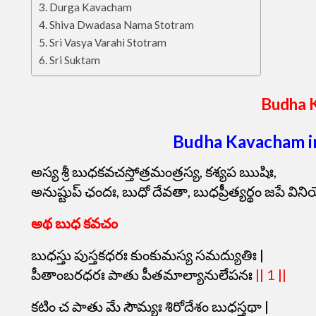
Durga Kavacham
Shiva Dwadasa Nama Stotram
Sri Vasya Varahi Stotram
Sri Suktam
Budha 
Budha Kavacham i
అస్య శ్రీ బుధకవచస్తోత్రమంత్రస్య, కశ్యప ఋషిః,
అనుష్టుప్ ఛందః, బుధో దేవతా, బుధప్రీత్యర్థం జపే విన
అథ బుధ కవచం
బుధస్తు పుస్తకధరః కుంకుమస్య సమద్యుతిః |
పీతాంబరధరః పాతు పీతమాల్యానులేపనః
|| 1 ||
కటిం చ పాతు మే సౌమ్యః శిరోదేశం బుధస్తథా |