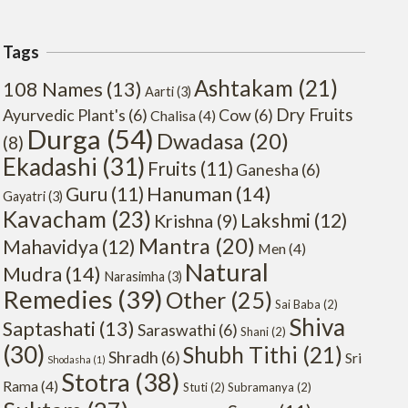
Tags
Ashtakam
(21)
108 Names
(13)
Aarti
(3)
Dry Fruits
Ayurvedic Plant's
(6)
Cow
(6)
Chalisa
(4)
Durga
(54)
Dwadasa
(20)
(8)
Ekadashi
(31)
Fruits
(11)
Ganesha
(6)
Hanuman
(14)
Guru
(11)
Gayatri
(3)
Kavacham
(23)
Lakshmi
(12)
Krishna
(9)
Mantra
(20)
Mahavidya
(12)
Men
(4)
Natural
Mudra
(14)
Narasimha
(3)
Remedies
(39)
Other
(25)
Sai Baba
(2)
Shiva
Saptashati
(13)
Saraswathi
(6)
Shani
(2)
(30)
Shubh Tithi
(21)
Shradh
(6)
Sri
Shodasha
(1)
Stotra
(38)
Rama
(4)
Stuti
(2)
Subramanya
(2)