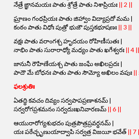
నేత్రే ఙ్ఞానమయః పాతు శ్రోత్రే పాతు నిశాప్రియః
|| 2 ||
ఘ్రాణం గంధప్రియః పాతు జిహ్వాం విద్యాప్రదో మమ |
కంఠం పాతు విధోః పుత్రో భుజౌ పుస్తకభూషణః
|| 3 ||
వక్షః పాతు వరాంగశ్చ హృదయం రోహిణీసుతః |
నాభిం పాతు సురారాధ్యో మధ్యం పాతు ఖగేశ్వరః
|| 4 |
జానునీ రౌహిణేయశ్చ పాతు జంఘే అఖిలప్రదః |
పాదౌ మే బోధనః పాతు పాతు సౌమ్యో అఖిలం వపుః
||
ఫలశ్రుతిః
ఏతద్ధి కవచం దివ్యం సర్వపాపప్రణాశనమ్ |
సర్వరోగప్రశమనం సర్వదుఃఖనివారణమ్
|| 6 ||
ఆయురారోగ్యశుభదం పుత్రపౌత్రప్రవర్ధనమ్ |
యః పఠేచ్ఛృణుయాద్వాపి సర్వత్ర విజయీ భవేత్
|| 7 