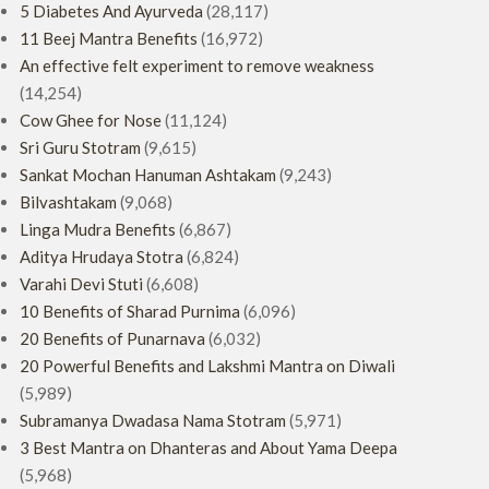
5 Diabetes And Ayurveda
(28,117)
11 Beej Mantra Benefits
(16,972)
An effective felt experiment to remove weakness
(14,254)
Cow Ghee for Nose
(11,124)
Sri Guru Stotram
(9,615)
Sankat Mochan Hanuman Ashtakam
(9,243)
Bilvashtakam
(9,068)
Linga Mudra Benefits
(6,867)
Aditya Hrudaya Stotra
(6,824)
Varahi Devi Stuti
(6,608)
10 Benefits of Sharad Purnima
(6,096)
20 Benefits of Punarnava
(6,032)
20 Powerful Benefits and Lakshmi Mantra on Diwali
(5,989)
Subramanya Dwadasa Nama Stotram
(5,971)
3 Best Mantra on Dhanteras and About Yama Deepa
(5,968)