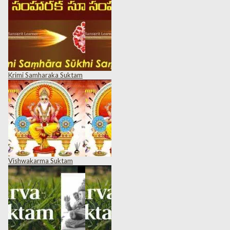
Krimi Samharaka Suktam
Vishwakarma Suktam