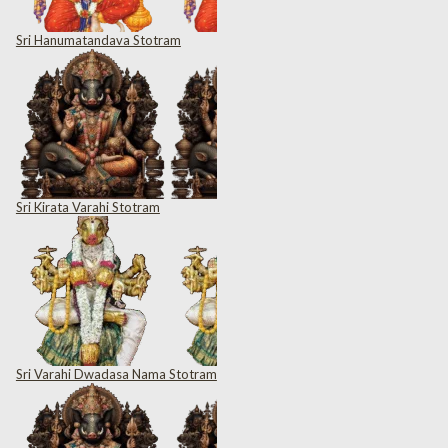
Sri Hanumatandava Stotram
Sri Kirata Varahi Stotram
Sri Varahi Dwadasa Nama Stotram