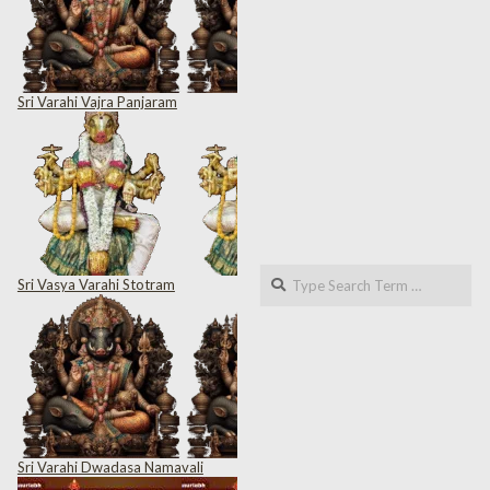
Sri Varahi Vajra Panjaram
Search
Sri Vasya Varahi Stotram
Sri Varahi Dwadasa Namavali