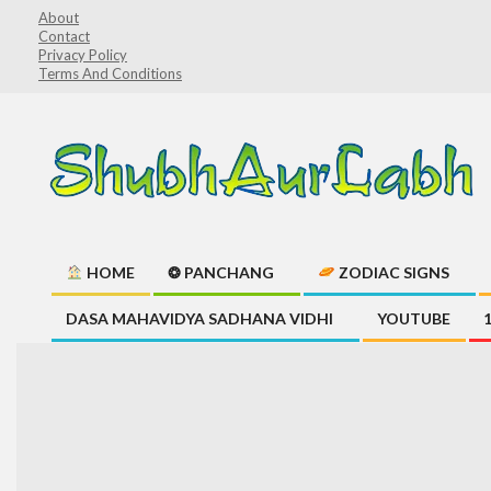
Skip
About
Contact
to
Privacy Policy
content
Terms And Conditions
ShubhAurLabh
HOME
❂ PANCHANG
ZODIAC SIGNS
Primary
DASA MAHAVIDYA SADHANA VIDHI
YOUTUBE
Navigation
Menu