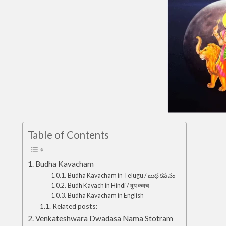
Table of Contents
Budha Kavacham
Budha Kavacham in Telugu / బుధ కవచం
Budh Kavach in Hindi / बुध कवच
Budha Kavacham in English
Related posts:
Venkateshwara Dwadasa Nama Stotram