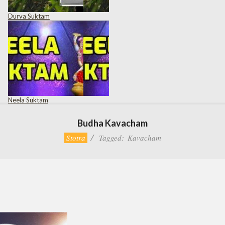
Durva Suktam
Neela Suktam
Budha Kavacham
Stotra
Tagged:
Kavacham