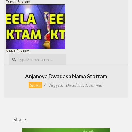
Durva Suktam
Neela Suktam
Search
Anjaneya Dwadasa Nama Stotram
Stotra
Tagged:
Dwadasa
,
Hanuman
Share: