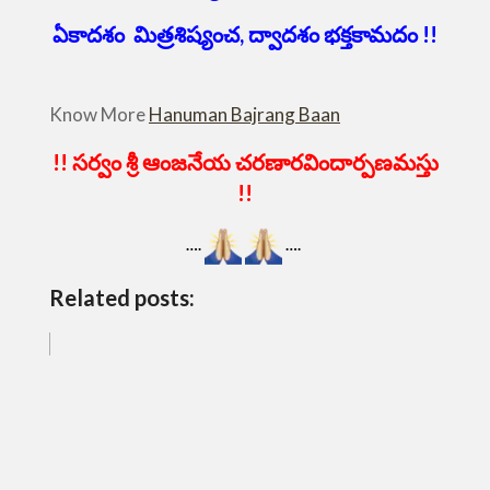
ఏకాదశం మిత్రశిష్యంచ, ద్వాదశం భక్తకామదం !!
Know More
Hanuman Bajrang Baan
!! సర్వం శ్రీ ఆంజనేయ చరణారవిందార్పణమస్తు
!!
….
….
Related posts: