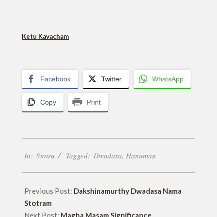
Ketu Kavacham
Facebook
Twitter
WhatsApp
Copy
Print
2019-
In:
Stotra
Tagged:
Dwadasa
,
Hanuman
01-
12
Previous Post:
Dakshinamurthy Dwadasa Nama
Stotram
Next Post:
Magha Masam Significance