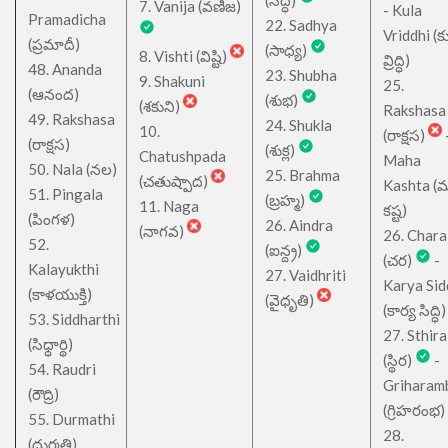
(సిద్ధ)
7. Vanija (వణిజ)
- Kula
Pramadicha
22. Sadhya
Vriddhi (క
(ప్రమాదీ)
(సాధ్య)
8. Vishti (విష్టి)
వ్రిద్ధి)
48. Ananda
23. Shubha
9. Shakuni
25.
(ఆనంద)
(శుభ)
(శకుని)
Rakshasa
49. Rakshasa
24. Shukla
10.
(రాక్షస)
(రాక్షస)
(శుక్ల)
Chatushpada
Maha
50. Nala (నల)
25. Brahma
(చతుష్పాద)
Kashta (
51. Pingala
(బ్రహ్మ)
11. Naga
కష్ట)
(పింగళ)
26. Aindra
(నాగవ)
26. Chara
52.
(ఐన్ద్ర)
(చర)
-
Kalayukthi
27. Vaidhriti
Karya Sid
(కాళయుక్తి)
(వైధృతి)
(కార్య సిద్ధి)
53. Siddharthi
27. Sthira
(సిధ్ధార్థి)
(స్థిర)
-
54. Raudri
Griharam
(రౌద్రి)
(గ్రిహరంభ)
55. Durmathi
28.
(దుర్మతి)