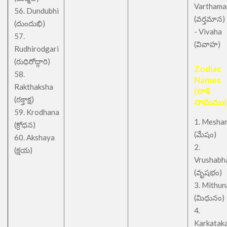
Varthama
56. Dundubhi
(వర్తమాన)
(దుందుభి)
- Vivaha
57.
(వివాహ)
Rudhirodgari
(రుధిరోద్గారి)
Zodiac
58.
Names
Rakthaksha
(రాశి
(రక్తాక్ష)
నామము)
59. Krodhana
1. Mesha
(క్రోధన)
(మేషం)
60. Akshaya
2.
(క్షయ)
Vrushabh
(వృషభం)
3. Mithu
(మిధునం)
4.
Karkatak