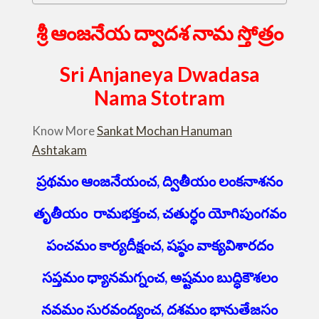
శ్రీ ఆంజనేయ ద్వాదశ నామ స్తోత్రం
Sri Anjaneya Dwadasa
Nama Stotram
Know More
Sankat Mochan Hanuman
Ashtakam
ప్రథమం ఆంజనేయంచ, ద్వితీయం లంకనాశనం
తృతీయం రామభక్తంచ, చతుర్ధం యోగిపుంగవం
పంచమం కార్యదీక్షంచ, షష్ఠం వాక్యవిశారదం
సప్తమం ధ్యానమగ్నంచ, అష్టమం బుద్ధికౌశలం
నవమం సురవంద్యంచ, దశమం భానుతేజసం