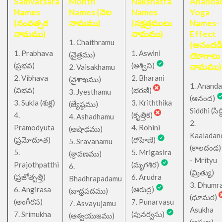
Samvatsara
Month
Nakshatra
Anandad
Names
Names (నెల
Names
Yoga
(సంవత్సర
నామము)
(నక్షత్రములు
Names-
నామము)
నామము)
Effect
1. Chaithramu
(అనందడ
1. Prabhava
1. Aswini
చైత్రము
(
)
యోగాలు
(ప్రభవ)
(అశ్విని)
నామము)
2. Vaisakhamu
2. Vibhava
2. Bharani
(వైశాఖము)
1. Ananda
(విభవ)
(భరణి)
3. Jyesthamu
(ఆనంద)
3. Sukla (శుక్ల)
3. Kriththika
(జ్యేష్ఠము)
Siddhi (సిద్ధ
4.
(కృత్తిక)
4. Ashadhamu
2.
Pramodyuta
4. Rohini
(ఆషాఢము)
Kaaladan
(ప్రమోదూత)
(రోహిణి)
5. Sravanamu
(కాలదండ
5.
5. Mrigasira
(శ్రావణము)
- Mrityu
Prajothpatthi
(మృగశిర)
6.
(మ్రిత్యు)
(ప్రజోత్పత్తి)
6. Arudra
Bhadhrapadamu
3. Dhumr
6. Angirasa
(ఆరుద్ర)
(బాధ్రపదము)
(ధూమర)
(అంగీరస)
7. Punarvasu
7. Asvayujamu
Asukha
7. Srimukha
(పునర్వసు)
(ఆశ్వయుజము)