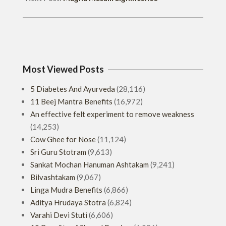
Most Viewed Posts
5 Diabetes And Ayurveda
(28,116)
11 Beej Mantra Benefits
(16,972)
An effective felt experiment to remove weakness
(14,253)
Cow Ghee for Nose
(11,124)
Sri Guru Stotram
(9,613)
Sankat Mochan Hanuman Ashtakam
(9,241)
Bilvashtakam
(9,067)
Linga Mudra Benefits
(6,866)
Aditya Hrudaya Stotra
(6,824)
Varahi Devi Stuti
(6,606)