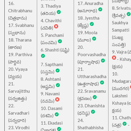
(సుభాగ్య)
16.
17. Anuradha
3. Thadiya
8. Srivats
Chitrabhanu
(అనూరాధ)
(తదియ)
(శ్రీవత్స)
(చిత్రభాను)
18. Jyestha
4. Chavithi
Saukhya
17. Svabhanu
(జ్యేష్ఠ)
(చవితి)
Sampatti
(స్వభాను)
19. Moola
5. Panchami
(సుఖ్య
18. Tharana
(మూల)
(పంచమి)
సంపత్తి)
(తారణ)
20.
6. Shashti (షష్టి)
9. Vajra (వ
19. Parthiva
Poorvashadha
- Ksha
(పార్థివ)
(పూర్వాషాఢ)
7. Sapthami
(క్షయ)
20. Vyaya
21.
(సప్తమి)
10.
(వ్యయ)
Uttharashadha
8. Ashtami
Mudagar
21.
(ఉత్తరాషాఢ)
(అష్టమి)
(ముదగర)
Sarvajitthu
22. Sravanamu
9. Navami
Lakshmi
(సర్వజిత్తు)
(శ్రవణం)
(నవమి)
Kshaya (లక్ష
22.
23. Dhanishta
10. Dasami
క్షయ)
Sarvadhari
(ధనిష్ఠ)
(దశమి)
11. Chath
(సర్వధారి)
24.
11. Ekadasi
(చత్ర)
-
23. Virodhi
Shathabhisha
(ఏకాదశి)