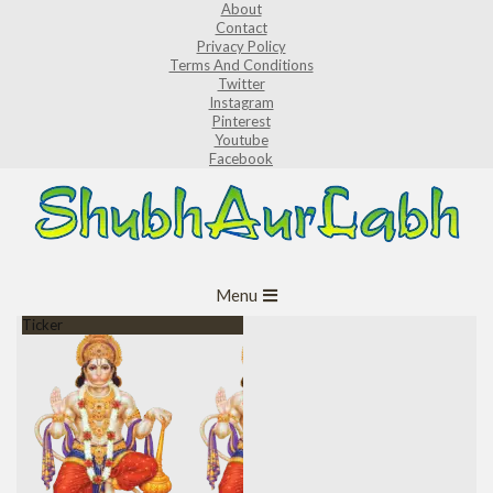
About
Skip
Contact
to
Privacy Policy
Terms And Conditions
content
Twitter
Instagram
Pinterest
Youtube
Facebook
ShubhAurLabh
Primary
Menu
Navigation
Ticker
Menu