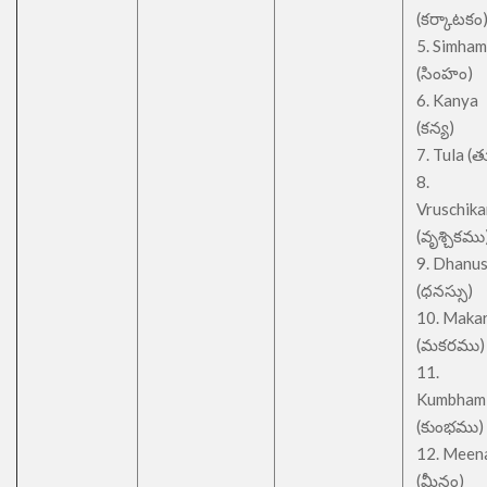
(కర్కాటకం
5. Simham
(సింహం)
6. Kanya
(కన్య)
7. Tula (త
8.
Vruschik
(వృశ్చికము
9. Dhanu
(ధనస్సు)
10. Maka
(మకరము)
11.
Kumbham
(కుంభము)
12. Meen
(మీనం)