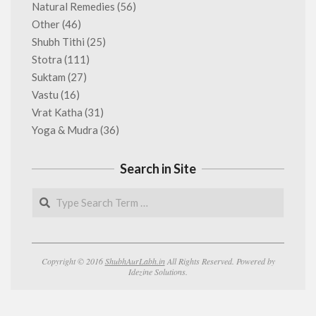
Natural Remedies
(56)
Other
(46)
Shubh Tithi
(25)
Stotra
(111)
Suktam
(27)
Vastu
(16)
Vrat Katha
(31)
Yoga & Mudra
(36)
Search in Site
Search
Copyright © 2016
ShubhAurLabh.in
All Rights Reserved. Powered by
Idezine Solutions.