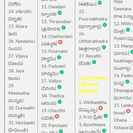
Raja
(విరోధి)
(శతభిషం)
12. Dwadasi
Sanmana
24. Vikruthi
25.
(ద్వాదశి)
(రాజ సన్మ
(వికృతి)
Poorvabhadra
13. Thrayodasi
12. Mithr
25. Khara
(పూర్వాభాద్ర)
(త్రయోదశి)
(మిత్ర)
-
(ఖర)
26.
14. Chathurdasi
Pushti (పుష్
26. Nandana (
Uttharabhadra
(చతుర్దశి)
13. Mana
నందన)
(ఉత్తరాభాద్ర)
15. Pournami
(మానస)
27. Vijaya
27. Revathi
(పౌర్ణమి)
Saubhagy
(విజయ)
(రేవతి)
16. Padyami
(సుభాగ్య)
28. Jaya
(పాడ్యమి)
14. Padm
Yoga Names
(జయ)
17. Vidiya
(పద్మ)
-
(యోగాలు
29.
(విదియ)
నామము)
Dhanaga
Manmatha
18. Thadiya
(ధనాగమ)
(మన్మథ)
1. Vishkambha
(తదియ)
15. Lamb
30. Durmukhi
(విష్కుమ్భ)
19. Chavithi
(లంబ)
-
(దుర్ముఖి)
2. Priti (ప్రీతి)
(చవితి)
Dhana
31. Hevilambi
3. Ayushmana
20. Panchami
Kshaya (
(హేవిలంబి)
(ఆయుష్మాన్)
(పంచమి)