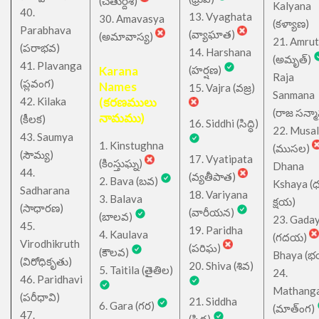
(చతుర్దశి)
Kalyana
40.
13. Vyaghata
30. Amavasya
(కళ్యాణ)
Parabhava
(వ్యాఘాత)
(అమావాస్య)
21. Amru
(పరాభవ)
14. Harshana
(అమృత్)
41. Plavanga
Karana
(హర్షణ)
Raja
(ప్లవంగ)
Names
15. Vajra (వజ్ర)
Sanmana
42. Kilaka
(కరణములు
(రాజ సన్మ
నామము)
(కీలక)
16. Siddhi (సిద్ధి)
22. Musa
43. Saumya
1. Kinstughna
(ముసల)
(సౌమ్య)
17. Vyatipata
(కింస్తుఘ్న)
Dhana
44.
(వ్యతీపాత)
2. Bava (బవ)
Kshaya (
Sadharana
18. Variyana
3. Balava
క్షయ)
(సాధారణ)
(వారీయన)
(బాలవ)
23. Gada
45.
19. Paridha
4. Kaulava
(గదయ)
Virodhikruth
(పరిఘ)
(కౌలవ)
Bhaya (
(విరోధికృతు)
20. Shiva (శివ)
5. Taitila (తైతిల)
24.
46. Paridhavi
Mathang
(పరీధావి)
21. Siddha
6. Gara (గర)
(మాత్ంగ)
47.