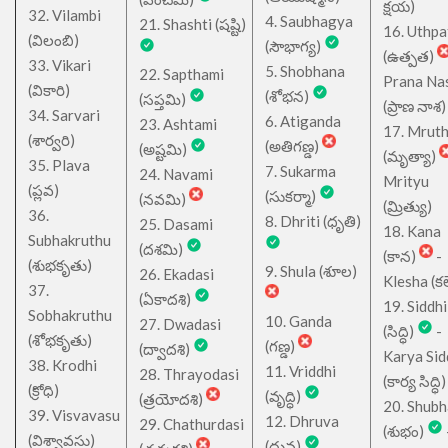
క్షయ)
32. Vilambi
4. Saubhagya
21. Shashti (షష్టి)
16. Uthpa
(విలంబి)
(సౌభాగ్య)
(ఉత్పత)
33. Vikari
5. Shobhana
22. Sapthami
Prana Na
(వికారి)
(శోభన)
(సప్తమి)
(ప్రాణ నాశ)
34. Sarvari
6. Atiganda
23. Ashtami
17. Mrut
(శార్వరి)
(అతిగణ్డ)
(అష్టమి)
(మృత్యా)
35. Plava
7. Sukarma
24. Navami
Mrityu
(ప్లవ)
(సుకర్మా)
(నవమి)
(మ్రిత్యు)
36.
8. Dhriti (ధృతి)
25. Dasami
18. Kana
Subhakruthu
(దశమి)
(కాన)
-
(శుభకృతు)
9. Shula (శూల)
26. Ekadasi
Klesha (కల
37.
(ఏకాదశి)
19. Siddhi
Sobhakruthu
10. Ganda
27. Dwadasi
(సిద్ధి)
-
(శోభకృతు)
(గణ్డ)
(ద్వాదశి)
Karya Sid
38. Krodhi
11. Vriddhi
28. Thrayodasi
(కార్య సిద్ధి)
(క్రోధి)
(వృద్ధి)
(త్రయోదశి)
20. Shub
39. Visvavasu
12. Dhruva
29. Chathurdasi
(శుభం)
(విశ్వావసు)
(ధ్రువ)