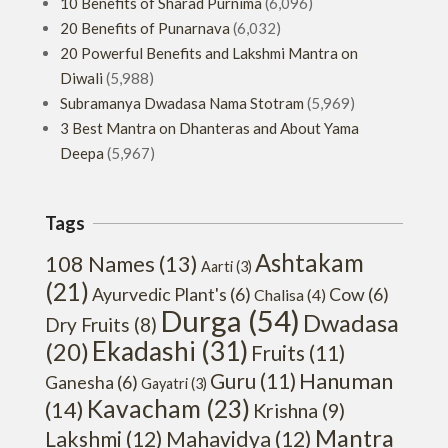
10 Benefits of Sharad Purnima
(6,096)
20 Benefits of Punarnava
(6,032)
20 Powerful Benefits and Lakshmi Mantra on
Diwali
(5,988)
Subramanya Dwadasa Nama Stotram
(5,969)
3 Best Mantra on Dhanteras and About Yama
Deepa
(5,967)
Tags
Ashtakam
108 Names
(13)
Aarti
(3)
(21)
Ayurvedic Plant's
(6)
Cow
(6)
Chalisa
(4)
Durga
(54)
Dwadasa
Dry Fruits
(8)
Ekadashi
(31)
(20)
Fruits
(11)
Hanuman
Guru
(11)
Ganesha
(6)
Gayatri
(3)
Kavacham
(23)
(14)
Krishna
(9)
Mantra
Lakshmi
(12)
Mahavidya
(12)