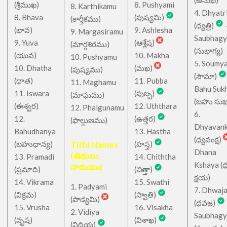
(అసుఖ)
(శ్రీముఖ)
8. Pushyami
8. Karthikamu
4. Dhyatr
8. Bhava
(పుష్యమి)
(కార్తీకము)
(ధ్యత్రి)
(భావ)
9. Ashlesha
9. Margasiramu
Saubhagy
9. Yuva
(ఆశ్లేష)
(మార్గశిరము)
(సుభాగ్య)
(యువ)
10. Makha
10. Pushyamu
5. Soumy
10. Dhatha
(మఖ)
(పుష్యము)
(సౌమా)
(ధాత)
11. Pubba
11. Maghamu
Bahu Suk
11. Iswara
(పుబ్బ)
(మాఘము)
(బహు సుఖ
(ఈశ్వర)
12. Uththara
12. Phalgunamu
6.
12.
(ఉత్తర)
(ఫాల్గుణము)
Dhyavan
Bahudhanya
13. Hastha
(ధ్యవంక్ష)
(బహుధాన్య)
Tithi Names
(హస్త)
Dhana
(తిథులు
13. Pramadi
14. Chiththa
Kshaya (
నామము)
(ప్రమాది)
(చిత్తా)
క్షయ)
14. Vikrama
15. Swathi
1. Padyami
7. Dhwaj
(విక్రమ)
(స్వాతి)
(పాడ్యమి)
(ధవజ)
15. Vrusha
16. Visakha
2. Vidiya
Saubhagy
(వృష)
(విశాఖ)
(విదియ)