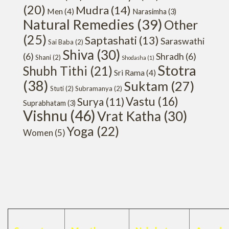
(20)
Mudra
(14)
Men
(4)
Narasimha
(3)
Natural Remedies
(39)
Other
(25)
Saptashati
(13)
Saraswathi
Sai Baba
(2)
Shiva
(30)
(6)
Shradh
(6)
Shani
(2)
Shodasha
(1)
Stotra
Shubh Tithi
(21)
Sri Rama
(4)
(38)
Suktam
(27)
Stuti
(2)
Subramanya
(2)
Vastu
(16)
Surya
(11)
Suprabhatam
(3)
Vishnu
(46)
Vrat Katha
(30)
Yoga
(22)
Women
(5)