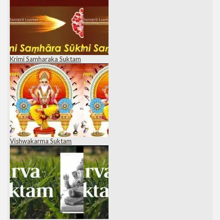
Krimi Samharaka Suktam
Vishwakarma Suktam