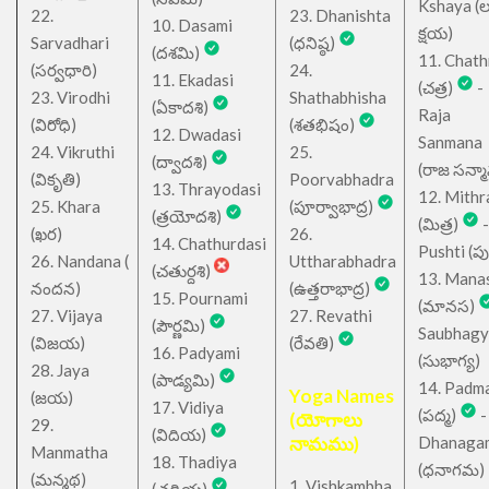
Kshaya (లక్ష
22.
23. Dhanishta
10. Dasami
క్షయ)
Sarvadhari
(ధనిష్ఠ)
(దశమి)
11. Chath
(సర్వధారి)
24.
11. Ekadasi
(చత్ర)
-
23. Virodhi
Shathabhisha
(ఏకాదశి)
Raja
(విరోధి)
(శతభిషం)
12. Dwadasi
Sanmana
24. Vikruthi
25.
(ద్వాదశి)
(రాజ సన్మ
(వికృతి)
Poorvabhadra
13. Thrayodasi
12. Mithr
25. Khara
(పూర్వాభాద్ర)
(త్రయోదశి)
(మిత్ర)
-
(ఖర)
26.
14. Chathurdasi
Pushti (పుష్
26. Nandana (
Uttharabhadra
(చతుర్దశి)
13. Mana
నందన)
(ఉత్తరాభాద్ర)
15. Pournami
(మానస)
27. Vijaya
27. Revathi
(పౌర్ణమి)
Saubhagy
(విజయ)
(రేవతి)
16. Padyami
(సుభాగ్య)
28. Jaya
(పాడ్యమి)
14. Padm
Yoga Names
(జయ)
17. Vidiya
(పద్మ)
-
(యోగాలు
29.
(విదియ)
నామము)
Dhanaga
Manmatha
18. Thadiya
(ధనాగమ)
(మన్మథ)
1. Vishkambha