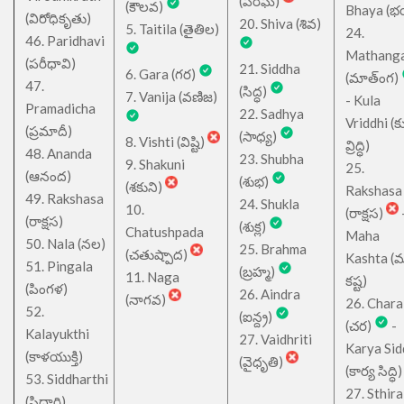
(పరిఘ)
(కౌలవ)
Bhaya (
(విరోధికృతు)
20. Shiva (శివ)
5. Taitila (తైతిల)
24.
46. Paridhavi
Mathang
(పరీధావి)
21. Siddha
6. Gara (గర)
(మాత్ంగ)
47.
(సిద్ధ)
7. Vanija (వణిజ)
- Kula
Pramadicha
22. Sadhya
Vriddhi (క
(ప్రమాదీ)
(సాధ్య)
8. Vishti (విష్టి)
వ్రిద్ధి)
48. Ananda
23. Shubha
9. Shakuni
25.
(ఆనంద)
(శుభ)
(శకుని)
Rakshasa
49. Rakshasa
24. Shukla
10.
(రాక్షస)
(రాక్షస)
(శుక్ల)
Chatushpada
Maha
50. Nala (నల)
25. Brahma
(చతుష్పాద)
Kashta (
51. Pingala
(బ్రహ్మ)
11. Naga
కష్ట)
(పింగళ)
26. Aindra
(నాగవ)
26. Chara
52.
(ఐన్ద్ర)
(చర)
-
Kalayukthi
27. Vaidhriti
Karya Sid
(కాళయుక్తి)
(వైధృతి)
(కార్య సిద్ధి)
53. Siddharthi
27. Sthira
(సిధ్ధార్థి)