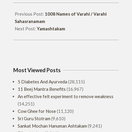
13
Previous Post:
1008 Names of Varahi / Varahi
Sahasranamam
Next Post:
Yamashtakam
Most Viewed Posts
5 Diabetes And Ayurveda
(28,115)
11 Beej Mantra Benefits
(16,967)
An effective felt experiment to remove weakness
(14,251)
Cow Ghee for Nose
(11,120)
Sri Guru Stotram
(9,610)
Sankat Mochan Hanuman Ashtakam
(9,241)