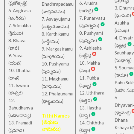
(మ్రిత్యు)
(ప్రజోత్పత్తి)
6. Arudra
Bhadhrapadamu
3. Dhumr
6. Angirasa
(ఆరుద్ర)
(బాధ్రపదము)
(ధూమర)
(అంగీరస)
7. Punarvasu
7. Asvayujamu
Asukha
7. Srimukha
(పునర్వసు)
(ఆశ్వయుజము)
(అసుఖ)
(శ్రీముఖ)
8. Pushyami
8. Karthikamu
4. Dhyatr
8. Bhava
(పుష్యమి)
(కార్తీకము)
(ధ్యత్రి)
(భావ)
9. Ashlesha
9. Margasiramu
Saubhagy
9. Yuva
(ఆశ్లేష)
(మార్గశిరము)
(సుభాగ్య)
(యువ)
10. Makha
10. Pushyamu
5. Soumy
10. Dhatha
(మఖ)
(పుష్యము)
(సౌమా)
(ధాత)
11. Pubba
11. Maghamu
Bahu Suk
11. Iswara
(పుబ్బ)
(మాఘము)
(బహు సుఖ
(ఈశ్వర)
12. Uththara
12. Phalgunamu
6.
12.
(ఉత్తర)
(ఫాల్గుణము)
Dhyavan
Bahudhanya
13. Hastha
(ధ్యవంక్ష)
(బహుధాన్య)
Tithi Names
(హస్త)
Dhana
(తిథులు
13. Pramadi
14. Chiththa
Kshaya (
నామము)
(ప్రమాది)
(చిత్తా)