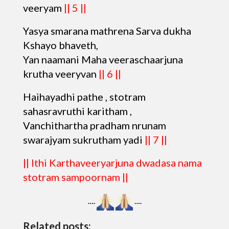
veeryam
|| 5 ||
Yasya smarana mathrena Sarva dukha
Kshayo bhaveth,
Yan naamani Maha veeraschaarjuna
krutha veeryvan
|| 6 ||
Haihayadhi pathe , stotram
sahasravruthi karitham ,
Vanchithartha pradham nrunam
swarajyam sukrutham yadi
|| 7 ||
|| Ithi Karthaveeryarjuna dwadasa nama
stotram sampoornam ||
….
….
Related posts: