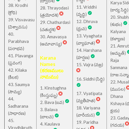
(ద్వాదశి)
Karya Sid
38. Krodhi
11. Vriddhi
28. Thrayodasi
(కార్య సిద్ధి)
(క్రోధి)
(వృద్ధి)
(త్రయోదశి)
20. Shub
39. Visvavasu
12. Dhruva
29. Chathurdasi
(శుభం)
(విశ్వావసు)
(ధ్రువ)
(చతుర్దశి)
Kalyana
40.
13. Vyaghata
30. Amavasya
(కళ్యాణ)
Parabhava
(వ్యాఘాత)
(అమావాస్య)
21. Amru
(పరాభవ)
14. Harshana
(అమృత్)
41. Plavanga
Karana
(హర్షణ)
Raja
(ప్లవంగ)
Names
15. Vajra (వజ్ర)
Sanmana
42. Kilaka
(కరణములు
(రాజ సన్మ
నామము)
(కీలక)
16. Siddhi (సిద్ధి)
22. Musa
43. Saumya
1. Kinstughna
(ముసల)
(సౌమ్య)
17. Vyatipata
(కింస్తుఘ్న)
Dhana
44.
(వ్యతీపాత)
2. Bava (బవ)
Kshaya (
Sadharana
18. Variyana
3. Balava
క్షయ)
(సాధారణ)
(వారీయన)
(బాలవ)
23. Gada
45.
19. Paridha
4. Kaulava
(గదయ)
Virodhikruth