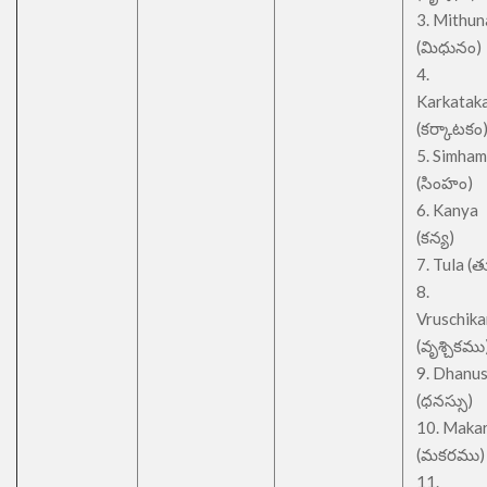
3. Mithu
(మిధునం)
4.
Karkatak
(కర్కాటకం
5. Simham
(సింహం)
6. Kanya
(కన్య)
7. Tula (త
8.
Vruschik
(వృశ్చికము
9. Dhanu
(ధనస్సు)
10. Maka
(మకరము)
11.