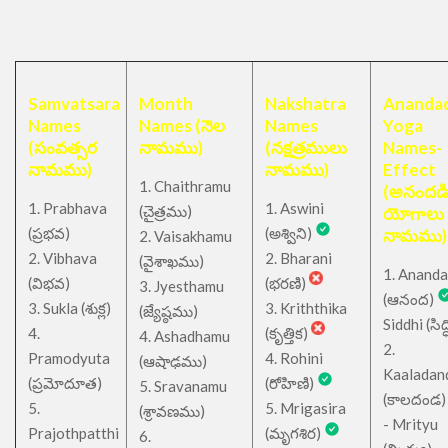
Samvatsara
Month
Nakshatra
Anandad
Names
Names (నెల
Names
Yoga
(సంవత్సర
నామము)
(నక్షత్రములు
Names-
నామము)
నామము)
Effect
1. Chaithramu
(అనందడ
1. Prabhava
1. Aswini
చైత్రము
(
)
యోగాలు
(ప్రభవ)
(అశ్విని)
నామము)
2. Vaisakhamu
2. Vibhava
2. Bharani
(వైశాఖము)
1. Ananda
(విభవ)
(భరణి)
3. Jyesthamu
(ఆనంద)
3. Sukla (శుక్ల)
3. Kriththika
(జ్యేష్ఠము)
Siddhi (సిద్ధ
4.
(కృత్తిక)
4. Ashadhamu
2.
Pramodyuta
4. Rohini
(ఆషాఢము)
Kaaladan
(ప్రమోదూత)
(రోహిణి)
5. Sravanamu
(కాలదండ
5.
5. Mrigasira
(శ్రావణము)
- Mrityu
Prajothpatthi
(మృగశిర)
6.