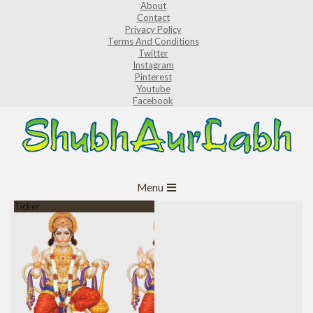
About
Skip
Contact
to
Privacy Policy
Terms And Conditions
content
Twitter
Instagram
Pinterest
Youtube
Facebook
ShubhAurLabh
Primary
Menu
Navigation
Ticker
Menu