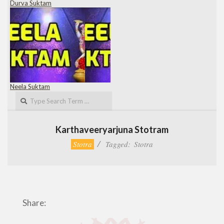
Durva Suktam
Neela Suktam
Search
Karthaveeryarjuna Stotram
Stotra
Tagged:
Stotra
Share: