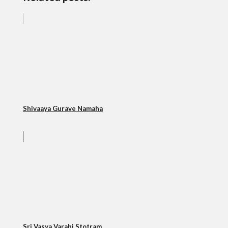
Shivaaya Gurave Namaha
Sri Vasya Varahi Stotram