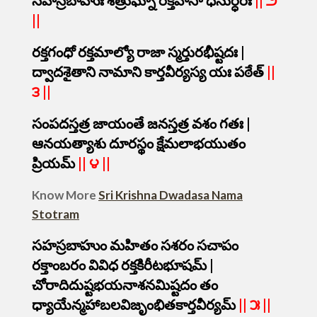
సహస్రబాహుః శత్రుఘ్నో రక్తవాసా ధనుర్ధరః
||
౨
||
రక్తగంధో రక్తమాల్యో రాజా స్మర్తురభీష్టదః |
ద్వాదశైతాని నామాని కార్తవీర్యస్య యః పఠేత్
||
౩ ||
సంపదస్తత్ర జాయంతే జనస్తత్ర వశం గతః |
ఆనయత్యాశు దూరస్థం క్షేమలాభయుతం
ప్రియమ్
||
౪ ||
Know More
Sri Krishna Dwadasa Nama
Stotram
సహస్రబాహుం మహితం సశరం సచాపం
రక్తాంబరం వివిధ రక్తకిరీటభూషమ్ |
చోరాదిదుష్టభయనాశనమిష్టదం తం
ధ్యాయేన్మహాబలవిజృంభితకార్తవీర్యమ్
||
౫ ||