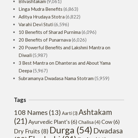
Bilvashtakam
(9,061)
Linga Mudra Benefits
(6,863)
Aditya Hrudaya Stotra
(6,822)
Varahi Devi Stuti
(6,596)
10 Benefits of Sharad Purnima
(6,096)
20 Benefits of Punarnava
(6,026)
20 Powerful Benefits and Lakshmi Mantra on
Diwali
(5,987)
3 Best Mantra on Dhanteras and About Yama
Deepa
(5,967)
Subramanya Dwadasa Nama Stotram
(5,959)
Tags
Ashtakam
108 Names
(13)
Aarti
(3)
(21)
Ayurvedic Plant's
(6)
Cow
(6)
Chalisa
(4)
Durga
(54)
Dwadasa
Dry Fruits
(8)