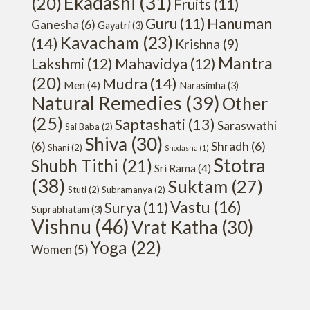
Ekadashi
(31)
(20)
Fruits
(11)
Hanuman
Guru
(11)
Ganesha
(6)
Gayatri
(3)
Kavacham
(23)
(14)
Krishna
(9)
Mantra
Lakshmi
(12)
Mahavidya
(12)
(20)
Mudra
(14)
Men
(4)
Narasimha
(3)
Natural Remedies
(39)
Other
(25)
Saptashati
(13)
Saraswathi
Sai Baba
(2)
Shiva
(30)
(6)
Shradh
(6)
Shani
(2)
Shodasha
(1)
Stotra
Shubh Tithi
(21)
Sri Rama
(4)
(38)
Suktam
(27)
Stuti
(2)
Subramanya
(2)
Vastu
(16)
Surya
(11)
Suprabhatam
(3)
Vishnu
(46)
Vrat Katha
(30)
Yoga
(22)
Women
(5)