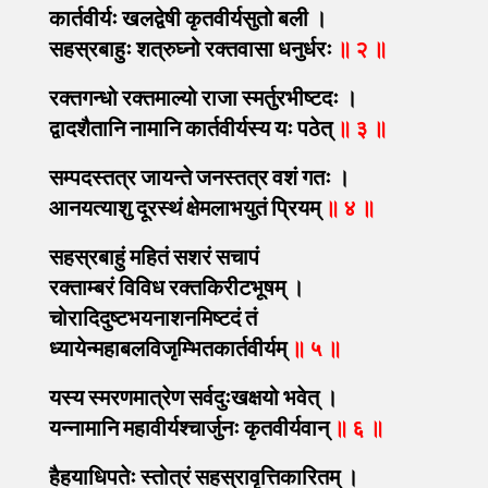
कार्तवीर्यः
खलद्वेषी
कृतवीर्यसुतो
बली
।
सहस्रबाहुः
शत्रुघ्नो
रक्तवासा
धनुर्धरः
॥
२
॥
रक्तगन्धो
रक्तमाल्यो
राजा
स्मर्तुरभीष्टदः
।
द्वादशैतानि
नामानि
कार्तवीर्यस्य
यः
पठेत्
॥
३
॥
सम्पदस्तत्र
जायन्ते
जनस्तत्र
वशं
गतः
।
आनयत्याशु
दूरस्थं
क्षेमलाभयुतं
प्रियम्
॥
४
॥
सहस्रबाहुं
महितं
सशरं
सचापं
रक्ताम्बरं
विविध
रक्तकिरीटभूषम्
।
चोरादिदुष्टभयनाशनमिष्टदं
तं
ध्यायेन्महाबलविजृम्भितकार्तवीर्यम्
॥
५
॥
यस्य
स्मरणमात्रेण
सर्वदुःखक्षयो
भवेत्
।
यन्नामानि
महावीर्यश्चार्जुनः
कृतवीर्यवान्
॥
६
॥
हैहयाधिपतेः
स्तोत्रं
सहस्रावृत्तिकारितम्
।