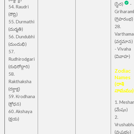
(స్థిర)
-
54. Raudri
Griharam
(రౌద్రి)
(గ్రిహరంభ)
55. Durmathi
28.
(దుర్మతి)
Varthama
56. Dundubhi
(వర్తమాన)
(దుందుభి)
- Vivaha
57.
(వివాహ)
Rudhirodgari
(రుధిరోద్గారి)
Zodiac
58.
Names
Rakthaksha
(రాశి
(రక్తాక్ష)
నామము)
59. Krodhana
1. Mesha
(క్రోధన)
(మేషం)
60. Akshaya
2.
(క్షయ)
Vrushabh
(వృషభం)