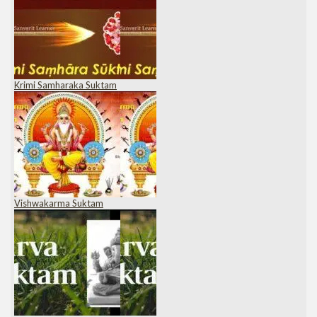
Krimi Samharaka Suktam
Vishwakarma Suktam