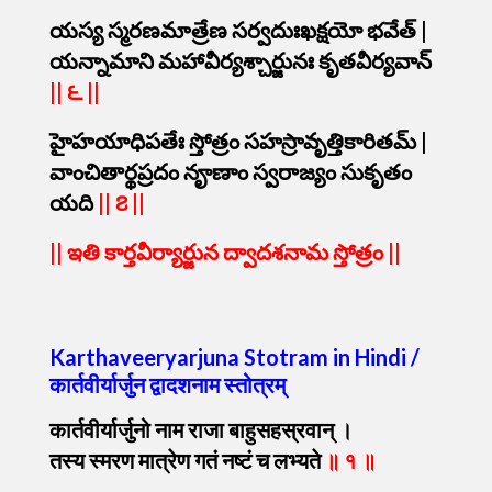
యస్య స్మరణమాత్రేణ సర్వదుఃఖక్షయో భవేత్ |
యన్నామాని మహావీర్యశ్చార్జునః కృతవీర్యవాన్
||
౬ ||
హైహయాధిపతేః స్తోత్రం సహస్రావృత్తికారితమ్ |
వాంచితార్థప్రదం నౄణాం స్వరాజ్యం సుకృతం
యది
||
౭ ||
|| ఇతి కార్తవీర్యార్జున ద్వాదశనామ స్తోత్రం ||
Karthaveeryarjuna Stotram in Hindi /
कार्तवीर्यार्जुन
द्वादशनाम
स्तोत्रम्
कार्तवीर्यार्जुनो
नाम
राजा
बाहुसहस्रवान्
।
तस्य
स्मरण
मात्रेण
गतं
नष्टं
च
लभ्यते
॥
१
॥