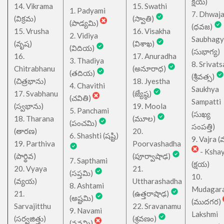
క్షయ)
14. Vikrama
15. Swathi
1. Padyami
7. Dhwaj
(విక్రమ)
(స్వాతి)
(పాడ్యమి)
(ధవజ)
15. Vrusha
16. Visakha
2. Vidiya
Saubhagy
(వృష)
(విశాఖ)
(విదియ)
(సుభాగ్య)
16.
17. Anuradha
3. Thadiya
8. Srivats
Chitrabhanu
(అనూరాధ)
(తదియ)
(శ్రీవత్స)
(చిత్రభాను)
18. Jyestha
4. Chavithi
Saukhya
17. Svabhanu
(జ్యేష్ఠ)
(చవితి)
Sampatti
(స్వభాను)
19. Moola
5. Panchami
(సుఖ్య
18. Tharana
(మూల)
(పంచమి)
సంపత్తి)
(తారణ)
20.
6. Shashti (షష్టి)
9. Vajra (వ
19. Parthiva
Poorvashadha
- Ksha
(పార్థివ)
(పూర్వాషాఢ)
7. Sapthami
(క్షయ)
20. Vyaya
21.
(సప్తమి)
10.
(వ్యయ)
Uttharashadha
8. Ashtami
Mudagar
21.
(ఉత్తరాషాఢ)
(అష్టమి)
(ముదగర)
Sarvajitthu
22. Sravanamu
9. Navami
Lakshmi
(సర్వజిత్తు)
(శ్రవణం)
(నవమి)