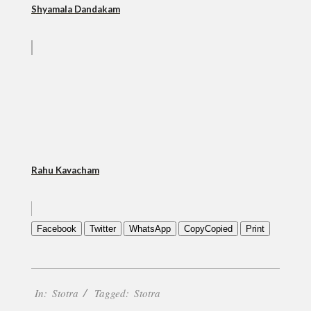
Shyamala Dandakam
Rahu Kavacham
Facebook
Twitter
WhatsApp
Copy
Copied
Print
2022-
In:
Stotra
Tagged:
Stotra
07-