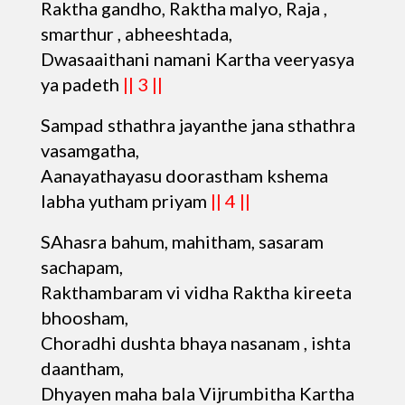
Raktha gandho, Raktha malyo, Raja ,
smarthur , abheeshtada,
Dwasaaithani namani Kartha veeryasya
ya padeth
|| 3 ||
Sampad sthathra jayanthe jana sthathra
vasamgatha,
Aanayathayasu doorastham kshema
labha yutham priyam
|| 4 ||
SAhasra bahum, mahitham, sasaram
sachapam,
Rakthambaram vi vidha Raktha kireeta
bhoosham,
Choradhi dushta bhaya nasanam , ishta
daantham,
Dhyayen maha bala Vijrumbitha Kartha