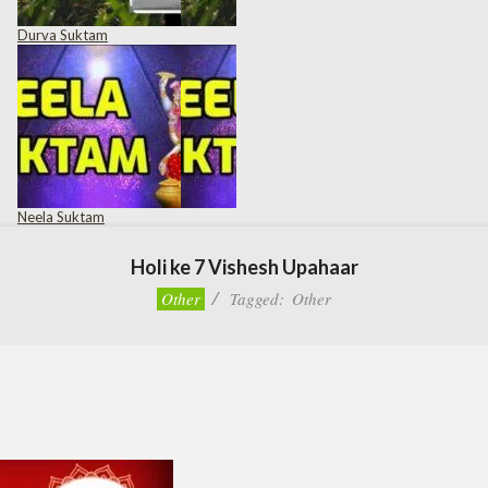
Durva Suktam
Neela Suktam
Holi ke 7 Vishesh Upahaar
Other
Tagged:
Other