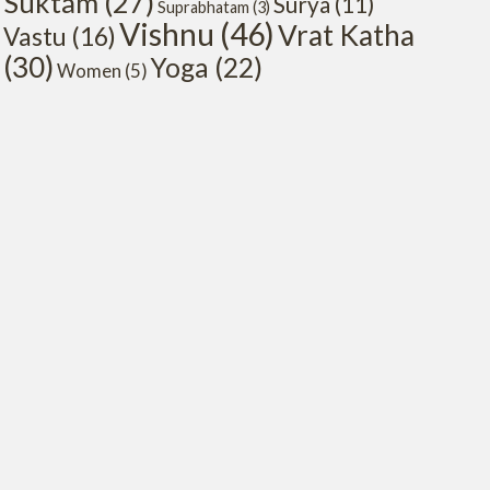
Suktam
(27)
Surya
(11)
Suprabhatam
(3)
Vishnu
(46)
Vrat Katha
Vastu
(16)
(30)
Yoga
(22)
Women
(5)