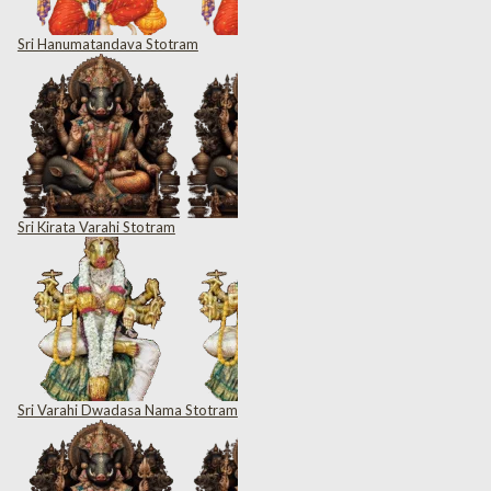
Sri Hanumatandava Stotram
Sri Kirata Varahi Stotram
Sri Varahi Dwadasa Nama Stotram