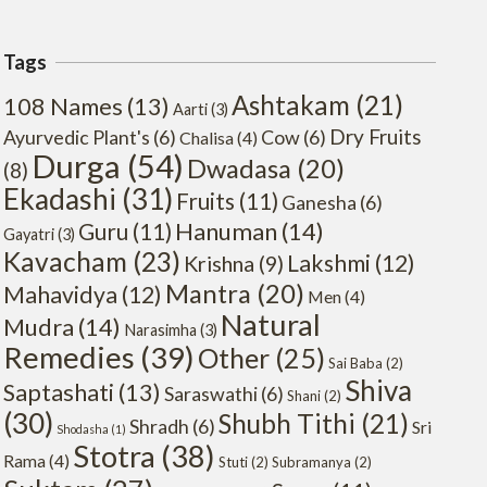
Tags
Ashtakam
(21)
108 Names
(13)
Aarti
(3)
Dry Fruits
Ayurvedic Plant's
(6)
Cow
(6)
Chalisa
(4)
Durga
(54)
Dwadasa
(20)
(8)
Ekadashi
(31)
Fruits
(11)
Ganesha
(6)
Hanuman
(14)
Guru
(11)
Gayatri
(3)
Kavacham
(23)
Lakshmi
(12)
Krishna
(9)
Mantra
(20)
Mahavidya
(12)
Men
(4)
Natural
Mudra
(14)
Narasimha
(3)
Remedies
(39)
Other
(25)
Sai Baba
(2)
Shiva
Saptashati
(13)
Saraswathi
(6)
Shani
(2)
(30)
Shubh Tithi
(21)
Shradh
(6)
Sri
Shodasha
(1)
Stotra
(38)
Rama
(4)
Stuti
(2)
Subramanya
(2)