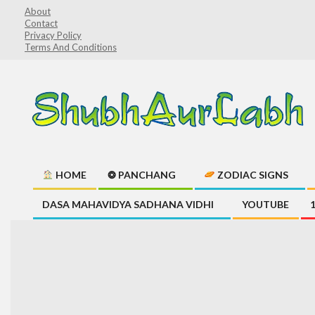
Skip
About
Contact
to
Privacy Policy
content
Terms And Conditions
ShubhAurLabh
HOME
❂ PANCHANG
ZODIAC SIGNS
Primary
DASA MAHAVIDYA SADHANA VIDHI
YOUTUBE
Navigation
Menu