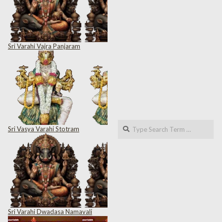
Sri Varahi Vajra Panjaram
Search
Sri Vasya Varahi Stotram
Sri Varahi Dwadasa Namavali