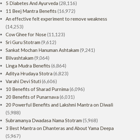
5 Diabetes And Ayurveda
(28,116)
11 Beej Mantra Benefits
(16,972)
An effective felt experiment to remove weakness
(14,253)
Cow Ghee for Nose
(11,123)
Sri Guru Stotram
(9,612)
Sankat Mochan Hanuman Ashtakam
(9,241)
Bilvashtakam
(9,064)
Linga Mudra Benefits
(6,864)
Aditya Hrudaya Stotra
(6,823)
Varahi Devi Stuti
(6,606)
10 Benefits of Sharad Purnima
(6,096)
20 Benefits of Punarnava
(6,031)
20 Powerful Benefits and Lakshmi Mantra on Diwali
(5,988)
Subramanya Dwadasa Nama Stotram
(5,968)
3 Best Mantra on Dhanteras and About Yama Deepa
(5,967)