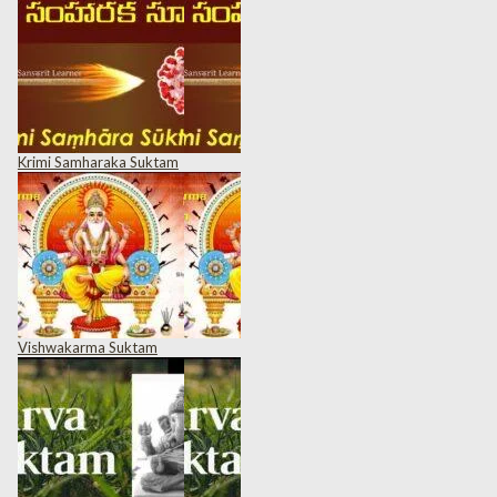
Krimi Samharaka Suktam
Vishwakarma Suktam