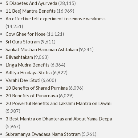
5 Diabetes And Ayurveda
(28,115)
11 Beej Mantra Benefits
(16,969)
An effective felt experiment to remove weakness
(14,251)
Cow Ghee for Nose
(11,121)
Sri Guru Stotram
(9,611)
Sankat Mochan Hanuman Ashtakam
(9,241)
Bilvashtakam
(9,063)
Linga Mudra Benefits
(6,864)
Aditya Hrudaya Stotra
(6,822)
Varahi Devi Stuti
(6,600)
10 Benefits of Sharad Purnima
(6,096)
20 Benefits of Punarnava
(6,029)
20 Powerful Benefits and Lakshmi Mantra on Diwali
(5,987)
3 Best Mantra on Dhanteras and About Yama Deepa
(5,967)
Subramanya Dwadasa Nama Stotram
(5,961)