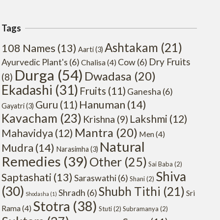
Tags
Ashtakam
(21)
108 Names
(13)
Aarti
(3)
Dry Fruits
Ayurvedic Plant's
(6)
Cow
(6)
Chalisa
(4)
Durga
(54)
Dwadasa
(20)
(8)
Ekadashi
(31)
Fruits
(11)
Ganesha
(6)
Hanuman
(14)
Guru
(11)
Gayatri
(3)
Kavacham
(23)
Lakshmi
(12)
Krishna
(9)
Mantra
(20)
Mahavidya
(12)
Men
(4)
Natural
Mudra
(14)
Narasimha
(3)
Remedies
(39)
Other
(25)
Sai Baba
(2)
Shiva
Saptashati
(13)
Saraswathi
(6)
Shani
(2)
(30)
Shubh Tithi
(21)
Shradh
(6)
Sri
Shodasha
(1)
Stotra
(38)
Rama
(4)
Stuti
(2)
Subramanya
(2)