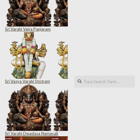
Sri Varahi Vajra Panjaram
Search
Sri Vasya Varahi Stotram
Sri Varahi Dwadasa Namavali