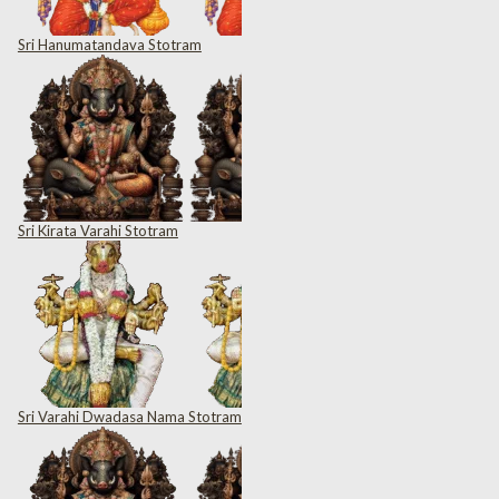
Sri Hanumatandava Stotram
Sri Kirata Varahi Stotram
Sri Varahi Dwadasa Nama Stotram