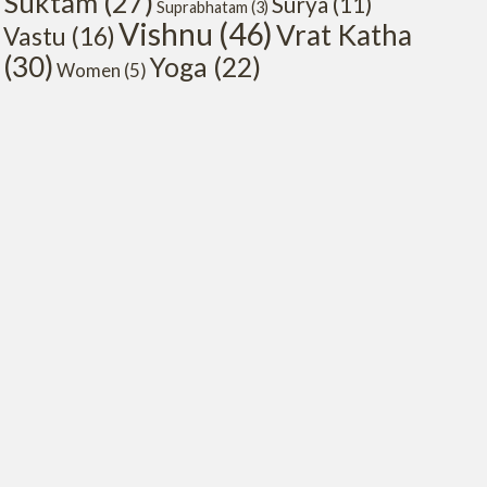
Suktam
(27)
Surya
(11)
Suprabhatam
(3)
Vishnu
(46)
Vrat Katha
Vastu
(16)
(30)
Yoga
(22)
Women
(5)