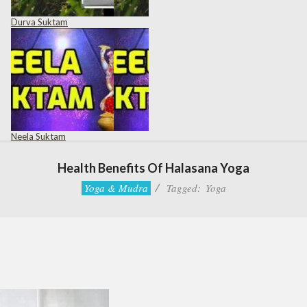
Durva Suktam
Neela Suktam
Health Benefits Of Halasana Yoga
Yoga & Mudra
Tagged:
Yoga