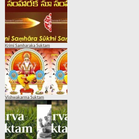
Krimi Samharaka Suktam
Vishwakarma Suktam