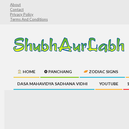
Skip
About
Contact
to
Privacy Policy
content
Terms And Conditions
ShubhAurLabh
HOME
❂ PANCHANG
ZODIAC SIGNS
Primary
DASA MAHAVIDYA SADHANA VIDHI
YOUTUBE
Navigation
Menu