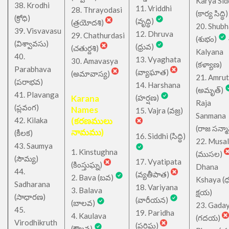
Karya Sid
38. Krodhi
11. Vriddhi
28. Thrayodasi
(కార్య సిద్ధి)
(క్రోధి)
(వృద్ధి)
(త్రయోదశి)
20. Shub
39. Visvavasu
12. Dhruva
29. Chathurdasi
(శుభం)
(విశ్వావసు)
(ధ్రువ)
(చతుర్దశి)
Kalyana
40.
13. Vyaghata
30. Amavasya
(కళ్యాణ)
Parabhava
(వ్యాఘాత)
(అమావాస్య)
21. Amru
(పరాభవ)
14. Harshana
(అమృత్)
41. Plavanga
Karana
(హర్షణ)
Raja
(ప్లవంగ)
Names
15. Vajra (వజ్ర)
Sanmana
42. Kilaka
(కరణములు
(రాజ సన్మ
నామము)
(కీలక)
16. Siddhi (సిద్ధి)
22. Musa
43. Saumya
1. Kinstughna
(ముసల)
(సౌమ్య)
17. Vyatipata
(కింస్తుఘ్న)
Dhana
44.
(వ్యతీపాత)
2. Bava (బవ)
Kshaya (
Sadharana
18. Variyana
3. Balava
క్షయ)
(సాధారణ)
(వారీయన)
(బాలవ)
23. Gada
45.
19. Paridha
4. Kaulava
(గదయ)
Virodhikruth
(పరిఘ)
(కౌలవ)