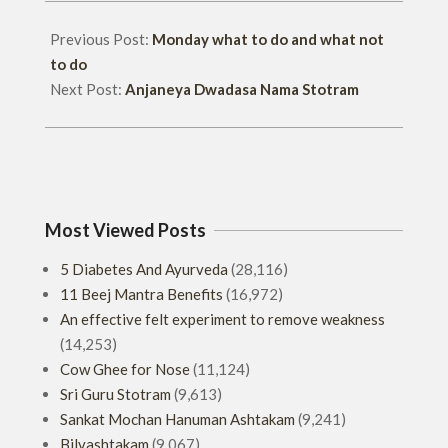
Previous Post:
Monday what to do and what not
to do
Next Post:
Anjaneya Dwadasa Nama Stotram
Most Viewed Posts
5 Diabetes And Ayurveda
(28,116)
11 Beej Mantra Benefits
(16,972)
An effective felt experiment to remove weakness
(14,253)
Cow Ghee for Nose
(11,124)
Sri Guru Stotram
(9,613)
Sankat Mochan Hanuman Ashtakam
(9,241)
Bilvashtakam
(9,067)