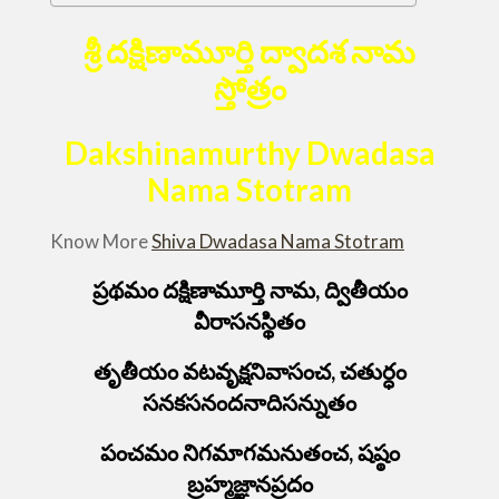
శ్రీ దక్షిణామూర్తి ద్వాదశ నామ
స్తోత్రం
Dakshinamurthy Dwadasa
Nama Stotram
Know More
Shiva Dwadasa Nama Stotram
ప్రథమం దక్షిణామూర్తి నామ, ద్వితీయం
వీరాసనస్థితం
తృతీయం వటవృక్షనివాసంచ, చతుర్ధం
సనకసనందనాదిసన్నుతం
పంచమం నిగమాగమనుతంచ, షష్ఠం
బ్రహ్మజ్ఞానప్రదం