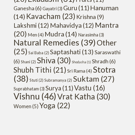
Hanuman
Guru
(11)
Ganesha
(6)
Gayatri
(3)
Kavacham
(23)
(14)
Krishna
(9)
Mantra
Lakshmi
(12)
Mahavidya
(12)
(20)
Mudra
(14)
Men
(4)
Narasimha
(3)
Natural Remedies
(39)
Other
(25)
Saptashati
(13)
Saraswathi
Sai Baba
(2)
Shiva
(30)
(6)
Shradh
(6)
Shani
(2)
Shodasha
(1)
Stotra
Shubh Tithi
(21)
Sri Rama
(4)
(38)
Suktam
(27)
Stuti
(2)
Subramanya
(2)
Vastu
(16)
Surya
(11)
Suprabhatam
(3)
Vishnu
(46)
Vrat Katha
(30)
Yoga
(22)
Women
(5)