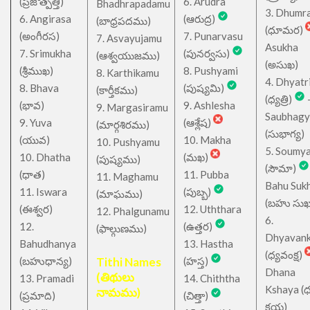
(ప్రజోత్పత్తి)
6. Arudra
Bhadhrapadamu
3. Dhumr
6. Angirasa
(ఆరుద్ర)
(బాధ్రపదము)
(ధూమర)
(అంగీరస)
7. Punarvasu
7. Asvayujamu
Asukha
7. Srimukha
(పునర్వసు)
(ఆశ్వయుజము)
(అసుఖ)
(శ్రీముఖ)
8. Pushyami
8. Karthikamu
4. Dhyatr
8. Bhava
(పుష్యమి)
(కార్తీకము)
(ధ్యత్రి)
(భావ)
9. Ashlesha
9. Margasiramu
Saubhagy
9. Yuva
(ఆశ్లేష)
(మార్గశిరము)
(సుభాగ్య)
(యువ)
10. Makha
10. Pushyamu
5. Soumy
10. Dhatha
(మఖ)
(పుష్యము)
(సౌమా)
(ధాత)
11. Pubba
11. Maghamu
Bahu Suk
11. Iswara
(పుబ్బ)
(మాఘము)
(బహు సుఖ
(ఈశ్వర)
12. Uththara
12. Phalgunamu
6.
12.
(ఉత్తర)
(ఫాల్గుణము)
Dhyavan
Bahudhanya
13. Hastha
(ధ్యవంక్ష)
(బహుధాన్య)
Tithi Names
(హస్త)
Dhana
(తిథులు
13. Pramadi
14. Chiththa
Kshaya (
నామము)
(ప్రమాది)
(చిత్తా)
క్షయ)