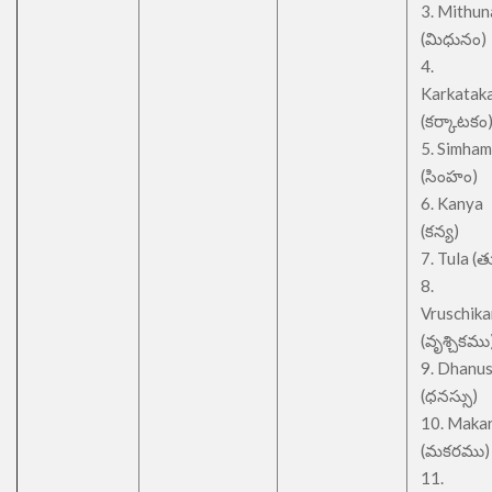
3. Mithu
(మిధునం)
4.
Karkatak
(కర్కాటకం
5. Simham
(సింహం)
6. Kanya
(కన్య)
7. Tula (త
8.
Vruschik
(వృశ్చికము
9. Dhanu
(ధనస్సు)
10. Maka
(మకరము)
11.