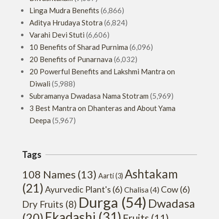
Linga Mudra Benefits
(6,866)
Aditya Hrudaya Stotra
(6,824)
Varahi Devi Stuti
(6,606)
10 Benefits of Sharad Purnima
(6,096)
20 Benefits of Punarnava
(6,032)
20 Powerful Benefits and Lakshmi Mantra on
Diwali
(5,988)
Subramanya Dwadasa Nama Stotram
(5,969)
3 Best Mantra on Dhanteras and About Yama
Deepa
(5,967)
Tags
Ashtakam
108 Names
(13)
Aarti
(3)
(21)
Ayurvedic Plant's
(6)
Cow
(6)
Chalisa
(4)
Durga
(54)
Dwadasa
Dry Fruits
(8)
Ekadashi
(31)
(20)
Fruits
(11)