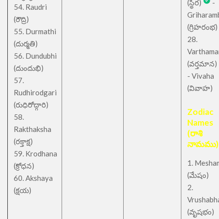
(స్థిర)
-
54. Raudri
Griharam
(రౌద్రి)
(గ్రిహరంభ)
55. Durmathi
28.
(దుర్మతి)
Varthama
56. Dundubhi
(వర్తమాన)
(దుందుభి)
- Vivaha
57.
(వివాహ)
Rudhirodgari
(రుధిరోద్గారి)
Zodiac
58.
Names
Rakthaksha
(రాశి
(రక్తాక్ష)
నామము)
59. Krodhana
1. Mesha
(క్రోధన)
(మేషం)
60. Akshaya
2.
(క్షయ)
Vrushabh
(వృషభం)