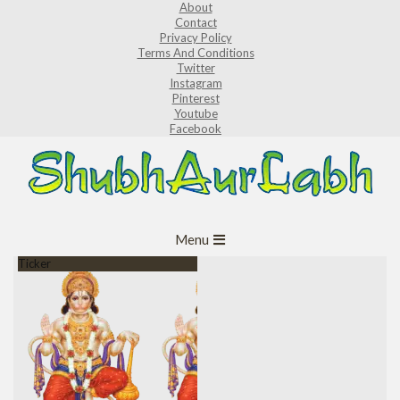
About
Skip
Contact
to
Privacy Policy
Terms And Conditions
content
Twitter
Instagram
Pinterest
Youtube
Facebook
ShubhAurLabh
Primary
Menu
Navigation
Ticker
Menu