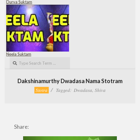
Durva Suktam
Neela Suktam
Search
Dakshinamurthy Dwadasa Nama Stotram
Stotra
Tagged:
Dwadasa
,
Shiva
Share: