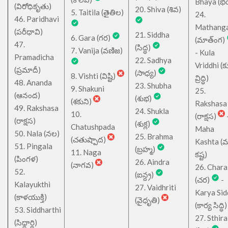
Bhaya (
(విరోధికృతు)
20. Shiva (శివ)
5. Taitila (తైతిల)
24.
46. Paridhavi
Mathang
(పరీధావి)
21. Siddha
6. Gara (గర)
(మాత్ంగ)
47.
(సిద్ధ)
7. Vanija (వణిజ)
- Kula
Pramadicha
22. Sadhya
Vriddhi (క
(ప్రమాదీ)
(సాధ్య)
8. Vishti (విష్టి)
వ్రిద్ధి)
48. Ananda
23. Shubha
9. Shakuni
25.
(ఆనంద)
(శుభ)
(శకుని)
Rakshasa
49. Rakshasa
24. Shukla
10.
(రాక్షస)
(రాక్షస)
(శుక్ల)
Chatushpada
Maha
50. Nala (నల)
25. Brahma
(చతుష్పాద)
Kashta (
51. Pingala
(బ్రహ్మ)
11. Naga
కష్ట)
(పింగళ)
26. Aindra
(నాగవ)
26. Chara
52.
(ఐన్ద్ర)
(చర)
-
Kalayukthi
27. Vaidhriti
Karya Sid
(కాళయుక్తి)
(వైధృతి)
(కార్య సిద్ధి)
53. Siddharthi
27. Sthira
(సిధ్ధార్థి)