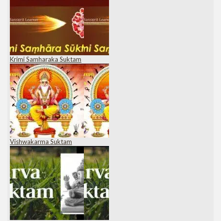
Krimi Samharaka Suktam
Vishwakarma Suktam