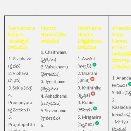
Samvatsara
Month
Nakshatra
Anandad
Names
Names (నెల
Names
Yoga
(సంవత్సర
నామము)
(నక్షత్రములు
Names-
నామము)
నామము)
Effect
1. Chaithramu
(అనందడ
1. Prabhava
1. Aswini
చైత్రము
(
)
యోగాలు
(ప్రభవ)
(అశ్విని)
నామము)
2. Vaisakhamu
2. Vibhava
2. Bharani
(వైశాఖము)
1. Ananda
(విభవ)
(భరణి)
3. Jyesthamu
(ఆనంద)
3. Sukla (శుక్ల)
3. Kriththika
(జ్యేష్ఠము)
Siddhi (సిద్ధ
4.
(కృత్తిక)
4. Ashadhamu
2.
Pramodyuta
4. Rohini
(ఆషాఢము)
Kaaladan
(ప్రమోదూత)
(రోహిణి)
5. Sravanamu
(కాలదండ
5.
5. Mrigasira
(శ్రావణము)
- Mrityu
Prajothpatthi
(మృగశిర)
6.
(మ్రిత్యు)