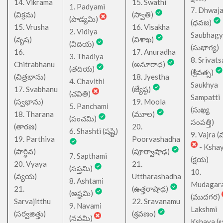
14. Vikrama
15. Swathi
1. Padyami
7. Dhwaj
(విక్రమ)
(స్వాతి)
(పాడ్యమి)
(ధవజ)
15. Vrusha
16. Visakha
2. Vidiya
Saubhagy
(వృష)
(విశాఖ)
(విదియ)
(సుభాగ్య)
16.
17. Anuradha
3. Thadiya
8. Srivats
Chitrabhanu
(అనూరాధ)
(తదియ)
(శ్రీవత్స)
(చిత్రభాను)
18. Jyestha
4. Chavithi
Saukhya
17. Svabhanu
(జ్యేష్ఠ)
(చవితి)
Sampatti
(స్వభాను)
19. Moola
5. Panchami
(సుఖ్య
18. Tharana
(మూల)
(పంచమి)
సంపత్తి)
(తారణ)
20.
6. Shashti (షష్టి)
9. Vajra (వ
19. Parthiva
Poorvashadha
- Ksha
(పార్థివ)
(పూర్వాషాఢ)
7. Sapthami
(క్షయ)
20. Vyaya
21.
(సప్తమి)
10.
(వ్యయ)
Uttharashadha
8. Ashtami
Mudagar
21.
(ఉత్తరాషాఢ)
(అష్టమి)
(ముదగర)
Sarvajitthu
22. Sravanamu
9. Navami
Lakshmi
(సర్వజిత్తు)
(శ్రవణం)
(నవమి)
Kshaya (లక్ష