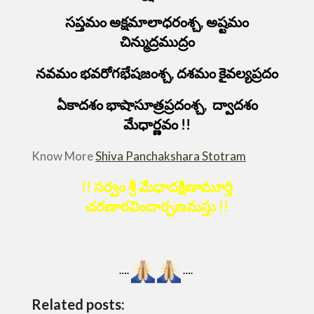
సప్తమం అక్షమాలాధరంశ్చ, అష్టమం
చిన్ముద్రముద్రం
నవమం భవరోగభేషజంశ్చ, దశమం కైవల్యప్రదం
ఏకాదశం భాషాసూత్రప్రదంశ్చ, ద్వాదశం
మేధార్ణవం !!
Know More
Shiva Panchakshara Stotram
!! సర్వం శ్రీ మేధాదక్షిణామూర్తి
చరణారవిందార్పణమస్తు !!
….
….
Related posts: