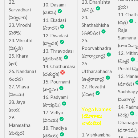
22.
23. Dhanishta
10. Dasami
క్షయ)
Sarvadhari
(ధనిష్ఠ)
(దశమి)
11. Chath
(సర్వధారి)
24.
11. Ekadasi
(చత్ర)
-
23. Virodhi
Shathabhisha
(ఏకాదశి)
Raja
(విరోధి)
(శతభిషం)
12. Dwadasi
Sanmana
24. Vikruthi
25.
(ద్వాదశి)
(రాజ సన్మ
(వికృతి)
Poorvabhadra
13. Thrayodasi
12. Mithr
25. Khara
(పూర్వాభాద్ర)
(త్రయోదశి)
(మిత్ర)
-
(ఖర)
26.
14. Chathurdasi
Pushti (పుష్
26. Nandana (
Uttharabhadra
(చతుర్దశి)
13. Mana
నందన)
(ఉత్తరాభాద్ర)
15. Pournami
(మానస)
27. Vijaya
27. Revathi
(పౌర్ణమి)
Saubhagy
(విజయ)
(రేవతి)
16. Padyami
(సుభాగ్య)
28. Jaya
(పాడ్యమి)
14. Padm
Yoga Names
(జయ)
17. Vidiya
(పద్మ)
-
(యోగాలు
29.
(విదియ)
నామము)
Dhanaga
Manmatha
18. Thadiya
(ధనాగమ)
(మన్మథ)
1. Vishkambha
(తదియ)
15. Lamb