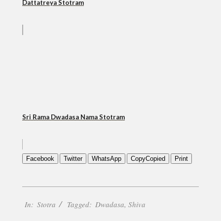
Dattatreya Stotram
Sri Rama Dwadasa Nama Stotram
Facebook
Twitter
WhatsApp
Copy
Copied
Print
2018-
In:
Stotra
Tagged:
Dwadasa
,
Shiva
12-
23