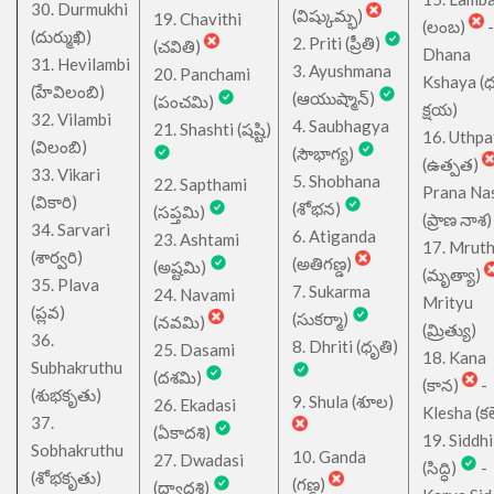
30. Durmukhi
(విష్కుమ్భ)
19. Chavithi
(లంబ)
-
(దుర్ముఖి)
2. Priti (ప్రీతి)
(చవితి)
Dhana
31. Hevilambi
3. Ayushmana
20. Panchami
Kshaya (
(హేవిలంబి)
(ఆయుష్మాన్)
(పంచమి)
క్షయ)
32. Vilambi
4. Saubhagya
21. Shashti (షష్టి)
16. Uthpa
(విలంబి)
(సౌభాగ్య)
(ఉత్పత)
33. Vikari
5. Shobhana
22. Sapthami
Prana Na
(వికారి)
(శోభన)
(సప్తమి)
(ప్రాణ నాశ)
34. Sarvari
6. Atiganda
23. Ashtami
17. Mrut
(శార్వరి)
(అతిగణ్డ)
(అష్టమి)
(మృత్యా)
35. Plava
7. Sukarma
24. Navami
Mrityu
(ప్లవ)
(సుకర్మా)
(నవమి)
(మ్రిత్యు)
36.
8. Dhriti (ధృతి)
25. Dasami
18. Kana
Subhakruthu
(దశమి)
(కాన)
-
(శుభకృతు)
9. Shula (శూల)
26. Ekadasi
Klesha (కల
37.
(ఏకాదశి)
19. Siddhi
Sobhakruthu
10. Ganda
27. Dwadasi
(సిద్ధి)
-
(శోభకృతు)
(గణ్డ)
(ద్వాదశి)