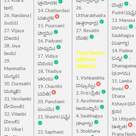
(త్రయోదశి)
(మిత్ర)
-
(ఖర)
26.
14. Chathurdasi
Pushti (పుష్టి
26. Nandana (
Uttharabhadra
(చతుర్దశి)
13. Manasa
నందన)
(ఉత్తరాభాద్ర)
15. Pournami
(మానస)
-
27. Vijaya
27. Revathi
(పౌర్ణమి)
Saubhagya
(విజయ)
(రేవతి)
16. Padyami
(సుభాగ్య)
28. Jaya
(పాడ్యమి)
14. Padma
Yoga Names
(జయ)
17. Vidiya
(పద్మ)
-
(యోగాలు
29.
(విదియ)
నామము)
Dhanagama
Manmatha
18. Thadiya
(ధనాగమ)
(మన్మథ)
1. Vishkambha
(తదియ)
15. Lamba
30. Durmukhi
(విష్కుమ్భ)
19. Chavithi
(లంబ)
-
(దుర్ముఖి)
2. Priti (ప్రీతి)
(చవితి)
Dhana
31. Hevilambi
3. Ayushmana
20. Panchami
Kshaya (ధన
(హేవిలంబి)
(ఆయుష్మాన్)
(పంచమి)
క్షయ)
32. Vilambi
4. Saubhagya
21. Shashti (షష్టి)
16. Uthpath
(విలంబి)
(సౌభాగ్య)
(ఉత్పత)
-
33. Vikari
5. Shobhana
22. Sapthami
Prana Nash