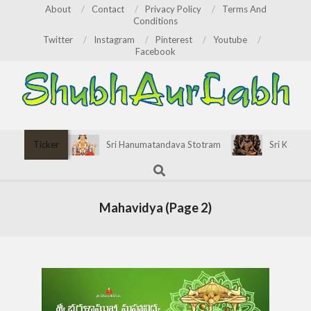
Skip
About
Contact
Privacy Policy
Terms And
Conditions
to
Twitter
Instagram
Pinterest
Youtube
content
Facebook
ShubhAurLabh
Primary
Ticker
Sri Hanumatandava Stotram
Sri Kirata
Navigation
Search
Menu
Mahavidya
(Page 2)