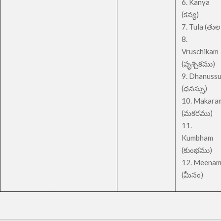
6. Kanya
(కన్య)
7. Tula (తుల
8.
Vruschikam
(వృశ్చికము)
9. Dhanuss
(ధనస్సు)
10. Makara
(మకరము)
11.
Kumbham
(కుంభము)
12. Meena
(మీనం)