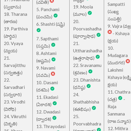
(చవితి)
Sampatti
(స్వభాను)
19. Moola
5. Panchami
(సుఖ్య
18. Tharana
(మూల)
(పంచమి)
సంపత్తి)
(తారణ)
20.
6. Shashti (షష్టి)
9. Vajra (వజ్ర
19. Parthiva
Poorvashadha
- Kshaya
(పార్థివ)
(పూర్వాషాఢ)
7. Sapthami
(క్షయ)
20. Vyaya
21.
(సప్తమి)
10.
(వ్యయ)
Uttharashadha
8. Ashtami
Mudagara
21.
(ఉత్తరాషాఢ)
(అష్టమి)
(ముదగర)
Sarvajitthu
22. Sravanamu
9. Navami
Lakshmi
(సర్వజిత్తు)
(శ్రవణం)
(నవమి)
Kshaya (లక్ష్మ
22.
23. Dhanishta
10. Dasami
క్షయ)
Sarvadhari
(ధనిష్ఠ)
(దశమి)
11. Chathra
(సర్వధారి)
24.
11. Ekadasi
(చత్ర)
-
23. Virodhi
Shathabhisha
(ఏకాదశి)
Raja
(విరోధి)
(శతభిషం)
12. Dwadasi
Sanmana
24. Vikruthi
25.
(ద్వాదశి)
(రాజ సన్మాన)
(వికృతి)
Poorvabhadra
13. Thrayodasi
12. Mithra
25. Khara
(పూర్వాభాద్ర)