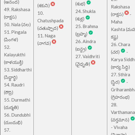
(ఆనంద)
(శుభ)
(శకుని)
Rakshasa
49. Rakshasa
24. Shukla
10.
(రాక్షస)
-
(రాక్షస)
(శుక్ల)
Chatushpada
Maha
50. Nala (నల)
25. Brahma
(చతుష్పాద)
Kashta (మహ
51. Pingala
(బ్రహ్మ)
11. Naga
కష్ట)
(పింగళ)
26. Aindra
(నాగవ)
26. Chara
52.
(ఐన్ద్ర)
(చర)
-
Kalayukthi
27. Vaidhriti
Karya Siddh
(కాళయుక్తి)
(వైధృతి)
(కార్య సిద్ధి)
53. Siddharthi
27. Sthira
(సిధ్ధార్థి)
(స్థిర)
-
54. Raudri
Griharambh
(రౌద్రి)
(గ్రిహరంభ)
55. Durmathi
28.
(దుర్మతి)
Varthamana
56. Dundubhi
(వర్తమాన)
(దుందుభి)
- Vivaha
57.
(వివాహ)