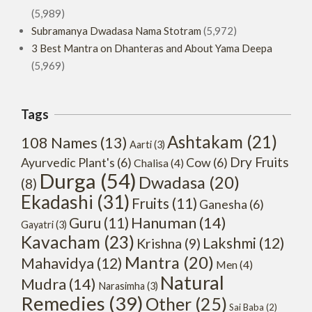
(5,989)
Subramanya Dwadasa Nama Stotram
(5,972)
3 Best Mantra on Dhanteras and About Yama Deepa
(5,969)
Tags
Ashtakam
(21)
108 Names
(13)
Aarti
(3)
Dry Fruits
Ayurvedic Plant's
(6)
Cow
(6)
Chalisa
(4)
Durga
(54)
Dwadasa
(20)
(8)
Ekadashi
(31)
Fruits
(11)
Ganesha
(6)
Hanuman
(14)
Guru
(11)
Gayatri
(3)
Kavacham
(23)
Lakshmi
(12)
Krishna
(9)
Mantra
(20)
Mahavidya
(12)
Men
(4)
Natural
Mudra
(14)
Narasimha
(3)
Remedies
(39)
Other
(25)
Sai Baba
(2)