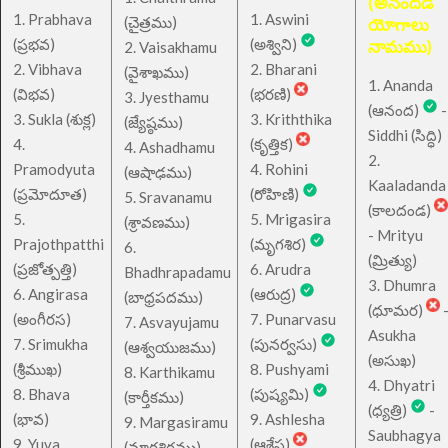
(అనందడి
1. Prabhava
1. Aswini
చైత్రము
(
)
యోగాలు
(ప్రభవ)
(అశ్విని)
నామము)
2. Vaisakhamu
2. Vibhava
2. Bharani
(వైశాఖము)
1. Ananda
(విభవ)
(భరణి)
3. Jyesthamu
(ఆనంద)
-
3. Sukla (శుక్ల)
3. Kriththika
(జ్యేష్ఠము)
Siddhi (సిద్ధి)
4.
(కృత్తిక)
4. Ashadhamu
2.
Pramodyuta
4. Rohini
(ఆషాఢము)
Kaaladanda
(ప్రమోదూత)
(రోహిణి)
5. Sravanamu
(కాలదండ)
5.
5. Mrigasira
(శ్రావణము)
- Mrityu
Prajothpatthi
(మృగశిర)
6.
(మ్రిత్యు)
(ప్రజోత్పత్తి)
6. Arudra
Bhadhrapadamu
3. Dhumra
6. Angirasa
(ఆరుద్ర)
(బాధ్రపదము)
(ధూమర)
(అంగీరస)
7. Punarvasu
7. Asvayujamu
Asukha
7. Srimukha
(పునర్వసు)
(ఆశ్వయుజము)
(అసుఖ)
(శ్రీముఖ)
8. Pushyami
8. Karthikamu
4. Dhyatri
8. Bhava
(పుష్యమి)
(కార్తీకము)
(ధ్యత్రి)
-
(భావ)
9. Ashlesha
9. Margasiramu
Saubhagya
9. Yuva
(ఆశ్లేష)
(మార్గశిరము)