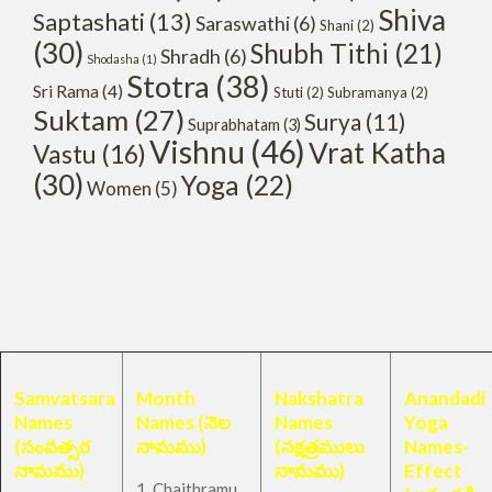
Shiva
Saptashati
(13)
Saraswathi
(6)
Shani
(2)
(30)
Shubh Tithi
(21)
Shradh
(6)
Shodasha
(1)
Stotra
(38)
Sri Rama
(4)
Stuti
(2)
Subramanya
(2)
Suktam
(27)
Surya
(11)
Suprabhatam
(3)
Vishnu
(46)
Vrat Katha
Vastu
(16)
(30)
Yoga
(22)
Women
(5)
Samvatsara
Month
Nakshatra
Anandadi
Names
Names (నెల
Names
Yoga
(సంవత్సర
నామము)
(నక్షత్రములు
Names-
నామము)
నామము)
Effect
1. Chaithramu