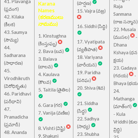
41. Plavanga
Karana
(హర్షణ)
Raja
(ప్లవంగ)
Names
15. Vajra (వజ్ర)
Sanmana
42. Kilaka
(కరణములు
(రాజ సన్మాన)
నామము)
(కీలక)
16. Siddhi (సిద్ధి)
22. Musala
43. Saumya
1. Kinstughna
(ముసల)
-
(సౌమ్య)
17. Vyatipata
(కింస్తుఘ్న)
Dhana
44.
(వ్యతీపాత)
2. Bava (బవ)
Kshaya (ధన
Sadharana
18. Variyana
3. Balava
క్షయ)
(సాధారణ)
(వారీయన)
(బాలవ)
23. Gadaya
45.
19. Paridha
4. Kaulava
(గదయ)
-
Virodhikruth
(పరిఘ)
(కౌలవ)
Bhaya (భయ
(విరోధికృతు)
20. Shiva (శివ)
5. Taitila (తైతిల)
24.
46. Paridhavi
Mathanga
(పరీధావి)
21. Siddha
6. Gara (గర)
(మాత్ంగ)
47.
(సిద్ధ)
7. Vanija (వణిజ)
- Kula
Pramadicha
22. Sadhya
Vriddhi (కుల
(ప్రమాదీ)
(సాధ్య)
8. Vishti (విష్టి)
వ్రిద్ధి)
48. Ananda
23. Shubha
9. Shakuni
25.