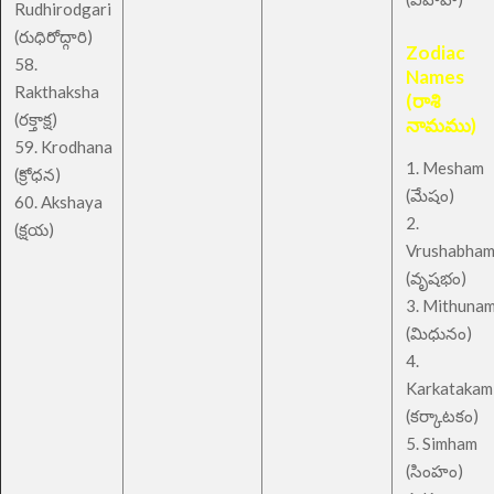
Rudhirodgari
(రుధిరోద్గారి)
Zodiac
58.
Names
Rakthaksha
(రాశి
(రక్తాక్ష)
నామము)
59. Krodhana
1. Mesham
(క్రోధన)
(మేషం)
60. Akshaya
2.
(క్షయ)
Vrushabha
(వృషభం)
3. Mithuna
(మిధునం)
4.
Karkatakam
(కర్కాటకం)
5. Simham
(సింహం)