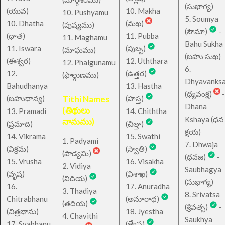
(సుభాగ్య)
(యువ)
10. Makha
10. Pushyamu
5. Soumya
10. Dhatha
(మఖ)
(పుష్యము)
(సౌమా)
-
(ధాత)
11. Pubba
11. Maghamu
Bahu Sukha
11. Iswara
(పుబ్బ)
(మాఘము)
(బహు సుఖ)
(ఈశ్వర)
12. Uththara
12. Phalgunamu
6.
12.
(ఉత్తర)
(ఫాల్గుణము)
Dhyavanks
Bahudhanya
13. Hastha
(ధ్యవంక్ష)
-
(బహుధాన్య)
Tithi Names
(హస్త)
Dhana
(తిథులు
13. Pramadi
14. Chiththa
Kshaya (ధన
నామము)
(ప్రమాది)
(చిత్తా)
క్షయ)
14. Vikrama
15. Swathi
1. Padyami
7. Dhwaja
(విక్రమ)
(స్వాతి)
(పాడ్యమి)
(ధవజ)
-
15. Vrusha
16. Visakha
2. Vidiya
Saubhagya
(వృష)
(విశాఖ)
(విదియ)
(సుభాగ్య)
16.
17. Anuradha
3. Thadiya
8. Srivatsa
Chitrabhanu
(అనూరాధ)
(తదియ)
(శ్రీవత్స)
-
(చిత్రభాను)
18. Jyestha
4. Chavithi
Saukhya
17. Svabhanu
(జ్యేష్ఠ)