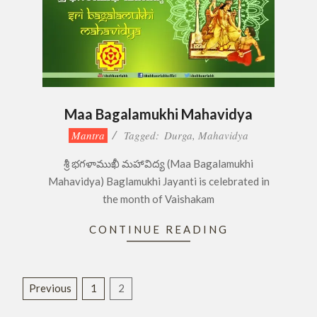
Maa Bagalamukhi Mahavidya
2019-
Mantra
Tagged:
Durga
,
Mahavidya
04-
శ్రీ భగళాముఖీ మహావిద్య (Maa Bagalamukhi
21
Mahavidya) Baglamukhi Jayanti is celebrated in
the month of Vaishakam
CONTINUE READING
Posts
Previous
1
2
pagination