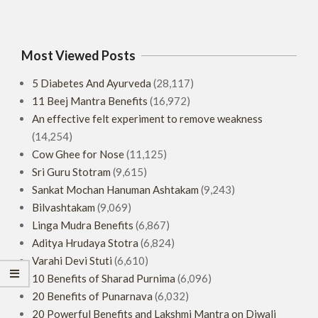
Most Viewed Posts
5 Diabetes And Ayurveda
(28,117)
11 Beej Mantra Benefits
(16,972)
An effective felt experiment to remove weakness
(14,254)
Cow Ghee for Nose
(11,125)
Sri Guru Stotram
(9,615)
Sankat Mochan Hanuman Ashtakam
(9,243)
Bilvashtakam
(9,069)
Linga Mudra Benefits
(6,867)
Aditya Hrudaya Stotra
(6,824)
Varahi Devi Stuti
(6,610)
10 Benefits of Sharad Purnima
(6,096)
20 Benefits of Punarnava
(6,032)
20 Powerful Benefits and Lakshmi Mantra on Diwali