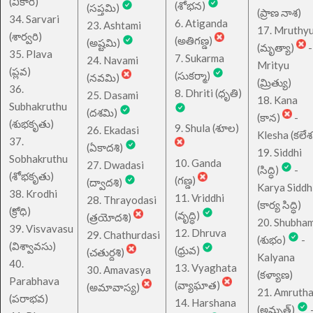
(వికారి)
(శోభన)
(సప్తమి)
(ప్రాణ నాశ)
34. Sarvari
6. Atiganda
23. Ashtami
17. Mruthy
(శార్వరి)
(అతిగణ్డ)
(అష్టమి)
(మృత్యా)
-
35. Plava
7. Sukarma
24. Navami
Mrityu
(ప్లవ)
(సుకర్మా)
(నవమి)
(మ్రిత్యు)
36.
8. Dhriti (ధృతి)
25. Dasami
18. Kana
Subhakruthu
(దశమి)
(కాన)
-
(శుభకృతు)
9. Shula (శూల)
26. Ekadasi
Klesha (కలేశ
37.
(ఏకాదశి)
19. Siddhi
Sobhakruthu
10. Ganda
27. Dwadasi
(సిద్ధి)
-
(శోభకృతు)
(గణ్డ)
(ద్వాదశి)
Karya Siddh
38. Krodhi
11. Vriddhi
28. Thrayodasi
(కార్య సిద్ధి)
(క్రోధి)
(వృద్ధి)
(త్రయోదశి)
20. Shubha
39. Visvavasu
12. Dhruva
29. Chathurdasi
(శుభం)
-
(విశ్వావసు)
(ధ్రువ)
(చతుర్దశి)
Kalyana
40.
13. Vyaghata
30. Amavasya
(కళ్యాణ)
Parabhava
(వ్యాఘాత)
(అమావాస్య)
21. Amruth
(పరాభవ)
14. Harshana
(అమృత్)