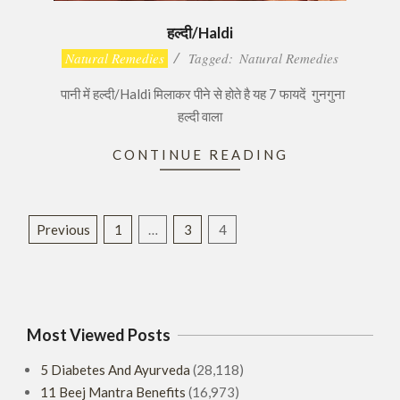
हल्दी/Haldi
2016-
Natural Remedies
Tagged:
Natural Remedies
11-
पानी में हल्दी/Haldi मिलाकर पीने से होते है यह 7 फायदें गुनगुना
14
हल्दी वाला
CONTINUE READING
Posts
Previous
1
…
3
4
pagination
Most Viewed Posts
5 Diabetes And Ayurveda
(28,118)
11 Beej Mantra Benefits
(16,973)