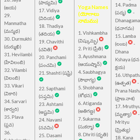
(పాడ్యమి)
14. Padma
Yoga Names
(జయ)
17. Vidiya
(పద్మ)
-
(యోగాలు
29.
(విదియ)
నామము)
Dhanagama
Manmatha
18. Thadiya
(ధనాగమ)
(మన్మథ)
1. Vishkambha
(తదియ)
15. Lamba
30. Durmukhi
(విష్కుమ్భ)
19. Chavithi
(లంబ)
-
(దుర్ముఖి)
2. Priti (ప్రీతి)
(చవితి)
Dhana
31. Hevilambi
3. Ayushmana
20. Panchami
Kshaya (ధన
(హేవిలంబి)
(ఆయుష్మాన్)
(పంచమి)
క్షయ)
32. Vilambi
4. Saubhagya
21. Shashti (షష్టి)
16. Uthpath
(విలంబి)
(సౌభాగ్య)
(ఉత్పత)
-
33. Vikari
5. Shobhana
22. Sapthami
Prana Nash
(వికారి)
(శోభన)
(సప్తమి)
(ప్రాణ నాశ)
34. Sarvari
6. Atiganda
23. Ashtami
17. Mruthy
(శార్వరి)
(అతిగణ్డ)
(అష్టమి)
(మృత్యా)
-
35. Plava
7. Sukarma
24. Navami
Mrityu
(ప్లవ)
(సుకర్మా)
(నవమి)
(మ్రిత్యు)
36.
8. Dhriti (ధృతి)
25. Dasami
18. Kana