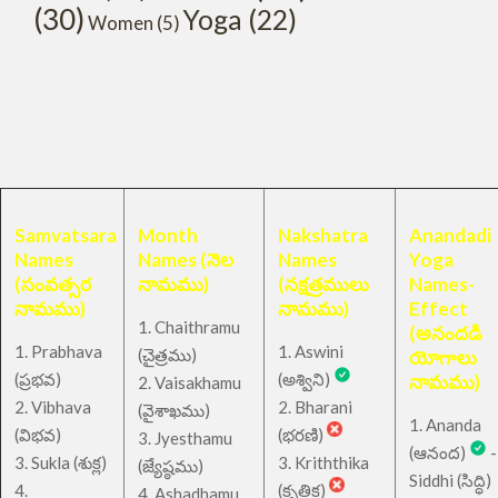
(30)
Yoga
(22)
Women
(5)
Samvatsara
Month
Nakshatra
Anandadi
Names
Names (నెల
Names
Yoga
(సంవత్సర
నామము)
(నక్షత్రములు
Names-
నామము)
నామము)
Effect
1. Chaithramu
(అనందడి
1. Prabhava
1. Aswini
చైత్రము
(
)
యోగాలు
(ప్రభవ)
(అశ్విని)
నామము)
2. Vaisakhamu
2. Vibhava
2. Bharani
(వైశాఖము)
1. Ananda
(విభవ)
(భరణి)
3. Jyesthamu
(ఆనంద)
-
3. Sukla (శుక్ల)
3. Kriththika
(జ్యేష్ఠము)
Siddhi (సిద్ధి)
4.
(కృత్తిక)
4. Ashadhamu