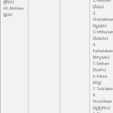
1. Mesham
(క్రోధన)
(మేషం)
60. Akshaya
2.
(క్షయ)
Vrushabha
(వృషభం)
3. Mithuna
(మిధునం)
4.
Karkatakam
(కర్కాటకం)
5. Simham
(సింహం)
6. Kanya
(కన్య)
7. Tula (తుల
8.
Vruschikam
(వృశ్చికము)