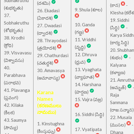
Subhakruthu
(దశమి)
(కాన)
-
(శుభకృతు)
9. Shula (శూల)
26. Ekadasi
Klesha (కలేశ
37.
(ఏకాదశి)
19. Siddhi
Sobhakruthu
10. Ganda
27. Dwadasi
(సిద్ధి)
-
(శోభకృతు)
(గణ్డ)
(ద్వాదశి)
Karya Siddh
38. Krodhi
11. Vriddhi
28. Thrayodasi
(కార్య సిద్ధి)
(క్రోధి)
(వృద్ధి)
(త్రయోదశి)
20. Shubha
39. Visvavasu
12. Dhruva
29. Chathurdasi
(శుభం)
-
(విశ్వావసు)
(ధ్రువ)
(చతుర్దశి)
Kalyana
40.
13. Vyaghata
30. Amavasya
(కళ్యాణ)
Parabhava
(వ్యాఘాత)
(అమావాస్య)
21. Amruth
(పరాభవ)
14. Harshana
(అమృత్)
41. Plavanga
Karana
(హర్షణ)
Raja
(ప్లవంగ)
Names
15. Vajra (వజ్ర)
Sanmana
42. Kilaka
(కరణములు
(రాజ సన్మాన)
నామము)
(కీలక)
16. Siddhi (సిద్ధి)
22. Musala
43. Saumya
1. Kinstughna
(ముసల)
-
(సౌమ్య)
17. Vyatipata
(కింస్తుఘ్న)
Dhana