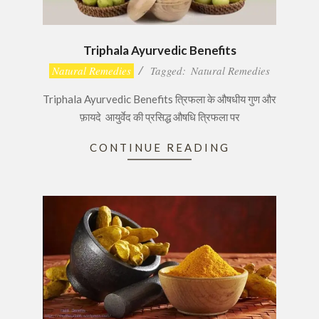
Triphala Ayurvedic Benefits
2016-
Natural Remedies
Tagged:
Natural Remedies
11-
Triphala Ayurvedic Benefits त्रिफला के औषधीय गुण और
27
फ़ायदे आयुर्वेद की प्रसिद्ध औषधि त्रिफला पर
CONTINUE READING