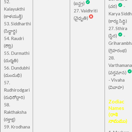
52.
(ఐన్ద్ర)
(చర)
-
Kalayukthi
27. Vaidhriti
Karya Siddh
(కాళయుక్తి)
(వైధృతి)
(కార్య సిద్ధి)
53. Siddharthi
27. Sthira
(సిధ్ధార్థి)
(స్థిర)
-
54. Raudri
Griharambh
(రౌద్రి)
(గ్రిహరంభ)
55. Durmathi
28.
(దుర్మతి)
Varthamana
56. Dundubhi
(వర్తమాన)
(దుందుభి)
- Vivaha
57.
(వివాహ)
Rudhirodgari
(రుధిరోద్గారి)
Zodiac
58.
Names
Rakthaksha
(రాశి
(రక్తాక్ష)
నామము)
59. Krodhana