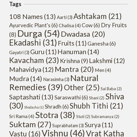
Tags
Ashtakam
(21)
108 Names
(13)
Aarti
(3)
Dry Fruits
Ayurvedic Plant's
(6)
Cow
(6)
Chalisa
(4)
Durga
(54)
Dwadasa
(20)
(8)
Ekadashi
(31)
Fruits
(11)
Ganesha
(6)
Hanuman
(14)
Guru
(11)
Gayatri
(3)
Kavacham
(23)
Lakshmi
(12)
Krishna
(9)
Mantra
(20)
Mahavidya
(12)
Men
(4)
Natural
Mudra
(14)
Narasimha
(3)
Remedies
(39)
Other
(25)
Sai Baba
(2)
Shiva
Saptashati
(13)
Saraswathi
(6)
Shani
(2)
(30)
Shubh Tithi
(21)
Shradh
(6)
Shodasha
(1)
Stotra
(38)
Sri Rama
(4)
Stuti
(2)
Subramanya
(2)
Suktam
(27)
Surya
(11)
Suprabhatam
(3)
Vishnu
(46)
Vrat Katha
Vastu
(16)