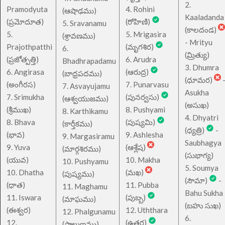
2.
Pramodyuta
4. Rohini
(ఆషాఢము)
Kaaladanda
(ప్రమోదూత)
(రోహిణి)
5. Sravanamu
(కాలదండ)
5.
5. Mrigasira
(శ్రావణము)
- Mrityu
Prajothpatthi
(మృగశిర)
6.
(మ్రిత్యు)
(ప్రజోత్పత్తి)
6. Arudra
Bhadhrapadamu
3. Dhumra
6. Angirasa
(ఆరుద్ర)
(బాధ్రపదము)
(ధూమర)
(అంగీరస)
7. Punarvasu
7. Asvayujamu
Asukha
7. Srimukha
(పునర్వసు)
(ఆశ్వయుజము)
(అసుఖ)
(శ్రీముఖ)
8. Pushyami
8. Karthikamu
4. Dhyatri
8. Bhava
(పుష్యమి)
(కార్తీకము)
(ధ్యత్రి)
-
(భావ)
9. Ashlesha
9. Margasiramu
Saubhagya
9. Yuva
(ఆశ్లేష)
(మార్గశిరము)
(సుభాగ్య)
(యువ)
10. Makha
10. Pushyamu
5. Soumya
10. Dhatha
(మఖ)
(పుష్యము)
(సౌమా)
-
(ధాత)
11. Pubba
11. Maghamu
Bahu Sukha
11. Iswara
(పుబ్బ)
(మాఘము)
(బహు సుఖ)
(ఈశ్వర)
12. Uththara
12. Phalgunamu
6.
12.
(ఉత్తర)
(ఫాల్గుణము)