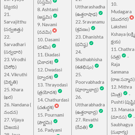
(సప్తమి)
10.
(వ్యయ)
Uttharashadha
8. Ashtami
Mudagara
21.
(ఉత్తరాషాఢ)
(అష్టమి)
(ముదగర)
Sarvajitthu
22. Sravanamu
9. Navami
Lakshmi
(సర్వజిత్తు)
(శ్రవణం)
(నవమి)
Kshaya (లక్ష్మ
22.
23. Dhanishta
10. Dasami
క్షయ)
Sarvadhari
(ధనిష్ఠ)
(దశమి)
11. Chathra
(సర్వధారి)
24.
11. Ekadasi
(చత్ర)
-
23. Virodhi
Shathabhisha
(ఏకాదశి)
Raja
(విరోధి)
(శతభిషం)
12. Dwadasi
Sanmana
24. Vikruthi
25.
(ద్వాదశి)
(రాజ సన్మాన)
(వికృతి)
Poorvabhadra
13. Thrayodasi
12. Mithra
25. Khara
(పూర్వాభాద్ర)
(త్రయోదశి)
(మిత్ర)
-
(ఖర)
26.
14. Chathurdasi
Pushti (పుష్టి
26. Nandana (
Uttharabhadra
(చతుర్దశి)
13. Manasa
నందన)
(ఉత్తరాభాద్ర)
15. Pournami
(మానస)
-
27. Vijaya
27. Revathi
(పౌర్ణమి)
Saubhagya
(విజయ)
(రేవతి)
16. Padyami
(సుభాగ్య)
28. Jaya