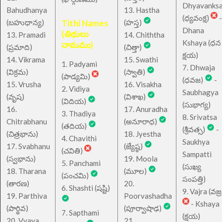
Dhyavanks
Bahudhanya
13. Hastha
(ధ్యవంక్ష)
-
(బహుధాన్య)
Tithi Names
(హస్త)
Dhana
(తిథులు
13. Pramadi
14. Chiththa
Kshaya (ధన
నామము)
(ప్రమాది)
(చిత్తా)
క్షయ)
14. Vikrama
15. Swathi
1. Padyami
7. Dhwaja
(విక్రమ)
(స్వాతి)
(పాడ్యమి)
(ధవజ)
-
15. Vrusha
16. Visakha
2. Vidiya
Saubhagya
(వృష)
(విశాఖ)
(విదియ)
(సుభాగ్య)
16.
17. Anuradha
3. Thadiya
8. Srivatsa
Chitrabhanu
(అనూరాధ)
(తదియ)
(శ్రీవత్స)
-
(చిత్రభాను)
18. Jyestha
4. Chavithi
Saukhya
17. Svabhanu
(జ్యేష్ఠ)
(చవితి)
Sampatti
(స్వభాను)
19. Moola
5. Panchami
(సుఖ్య
18. Tharana
(మూల)
(పంచమి)
సంపత్తి)
(తారణ)
20.
6. Shashti (షష్టి)
9. Vajra (వజ్ర
19. Parthiva
Poorvashadha
- Kshaya
(పార్థివ)
(పూర్వాషాఢ)
7. Sapthami
(క్షయ)
20. Vyaya
21.