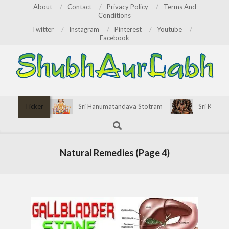
Skip
About
Contact
Privacy Policy
Terms And
Conditions
to
Twitter
Instagram
Pinterest
Youtube
content
Facebook
ShubhAurLabh
Primary
Ticker
Sri Hanumatandava Stotram
Sri Kirata
Navigation
Search
Menu
Natural Remedies
(Page 4)