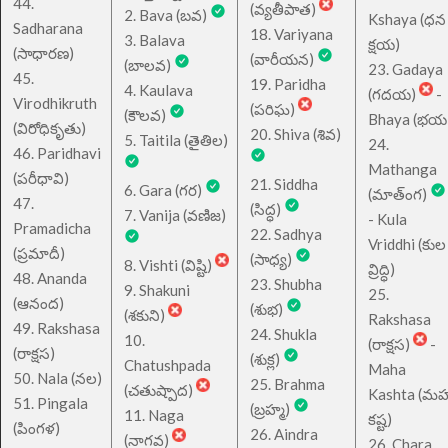
44.
(వ్యతీపాత)
2. Bava (బవ)
Kshaya (ధన
Sadharana
18. Variyana
3. Balava
క్షయ)
(సాధారణ)
(వారీయన)
(బాలవ)
23. Gadaya
45.
19. Paridha
4. Kaulava
(గదయ)
-
Virodhikruth
(పరిఘ)
(కౌలవ)
Bhaya (భయ
(విరోధికృతు)
20. Shiva (శివ)
5. Taitila (తైతిల)
24.
46. Paridhavi
Mathanga
(పరీధావి)
21. Siddha
6. Gara (గర)
(మాత్ంగ)
47.
(సిద్ధ)
7. Vanija (వణిజ)
- Kula
Pramadicha
22. Sadhya
Vriddhi (కుల
(ప్రమాదీ)
(సాధ్య)
8. Vishti (విష్టి)
వ్రిద్ధి)
48. Ananda
23. Shubha
9. Shakuni
25.
(ఆనంద)
(శుభ)
(శకుని)
Rakshasa
49. Rakshasa
24. Shukla
10.
(రాక్షస)
-
(రాక్షస)
(శుక్ల)
Chatushpada
Maha
50. Nala (నల)
25. Brahma
(చతుష్పాద)
Kashta (మహ
51. Pingala
(బ్రహ్మ)
11. Naga
కష్ట)
(పింగళ)
26. Aindra
(నాగవ)
26. Chara