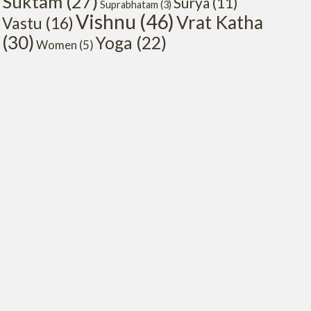
Suktam
(27)
Surya
(11)
Suprabhatam
(3)
Vishnu
(46)
Vrat Katha
Vastu
(16)
(30)
Yoga
(22)
Women
(5)