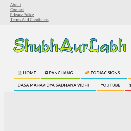
Skip
About
Contact
to
Privacy Policy
content
Terms And Conditions
ShubhAurLabh
HOME
❂ PANCHANG
ZODIAC SIGNS
Primary
DASA MAHAVIDYA SADHANA VIDHI
YOUTUBE
Navigation
Menu