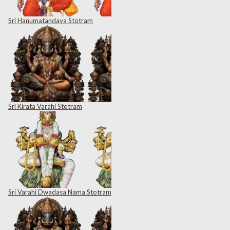
Sri Hanumatandava Stotram
Sri Kirata Varahi Stotram
Sri Varahi Dwadasa Nama Stotram