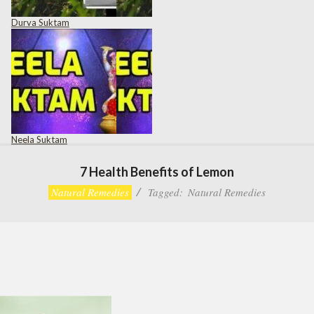
Durva Suktam
Neela Suktam
7 Health Benefits of Lemon
Natural Remedies
Tagged:
Natural Remedies