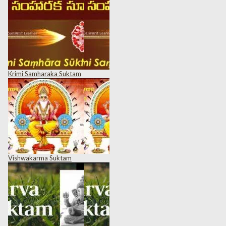
Krimi Samharaka Suktam
Vishwakarma Suktam