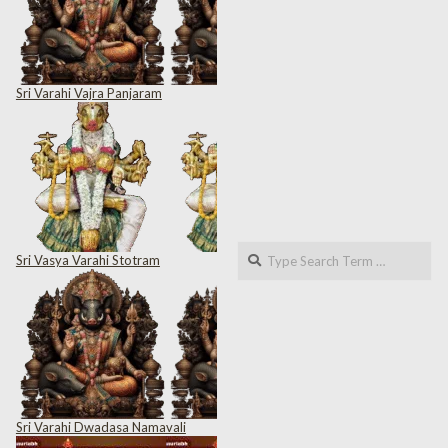
Sri Varahi Vajra Panjaram
Search
Sri Vasya Varahi Stotram
Sri Varahi Dwadasa Namavali