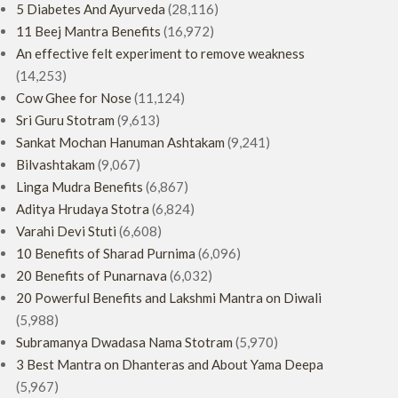
5 Diabetes And Ayurveda
(28,116)
11 Beej Mantra Benefits
(16,972)
An effective felt experiment to remove weakness
(14,253)
Cow Ghee for Nose
(11,124)
Sri Guru Stotram
(9,613)
Sankat Mochan Hanuman Ashtakam
(9,241)
Bilvashtakam
(9,067)
Linga Mudra Benefits
(6,867)
Aditya Hrudaya Stotra
(6,824)
Varahi Devi Stuti
(6,608)
10 Benefits of Sharad Purnima
(6,096)
20 Benefits of Punarnava
(6,032)
20 Powerful Benefits and Lakshmi Mantra on Diwali
(5,988)
Subramanya Dwadasa Nama Stotram
(5,970)
3 Best Mantra on Dhanteras and About Yama Deepa
(5,967)