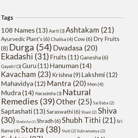
Tags
Ashtakam
(21)
108 Names
(13)
Aarti
(3)
Dry Fruits
Ayurvedic Plant's
(6)
Cow
(6)
Chalisa
(4)
Durga
(54)
Dwadasa
(20)
(8)
Ekadashi
(31)
Fruits
(11)
Ganesha
(6)
Hanuman
(14)
Guru
(11)
Gayatri
(3)
Kavacham
(23)
Lakshmi
(12)
Krishna
(9)
Mantra
(20)
Mahavidya
(12)
Men
(4)
Natural
Mudra
(14)
Narasimha
(3)
Remedies
(39)
Other
(25)
Sai Baba
(2)
Shiva
Saptashati
(13)
Saraswathi
(6)
Shani
(2)
(30)
Shubh Tithi
(21)
Shradh
(6)
Sri
Shodasha
(1)
Stotra
(38)
Rama
(4)
Stuti
(2)
Subramanya
(2)